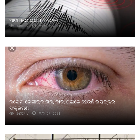
ଆସାମରେ ଭୂକମ୍ପ ଝଟକା
13989
MAY 07, 2021
କରୋନା ରୋଗୀଙ୍କ ନାକ, କାନ, ଗଳାରେ ହେଉଛି ଭୟଙ୍କର
ସଂକ୍ରମଣ
14324
MAY 07, 2021