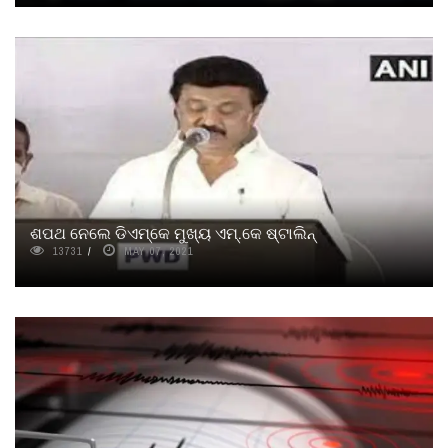
ଶପଥ ନେଲେ ଡିଏମ୍‌କେ ମୁଖ୍ୟ ଏମ୍‌.କେ ଷ୍ଟାଲିନ୍
13731
MAY 07, 2021