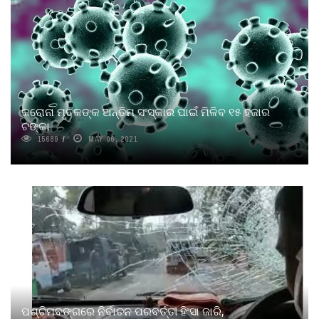
କରୋନା ମୃତକଙ୍କ ଅନ୍ତିମ ସଂସ୍କାର ପାଇଁ ମିଳିବ ୧୫ ହଜାର
ଟଙ୍କା
15689
MAY 06, 2021
ପଶ୍ଚିମବଙ୍ଗରେ ନିର୍ବାଚନ ପରବର୍ତ୍ତୀ ହିଂସା ଜାରି,