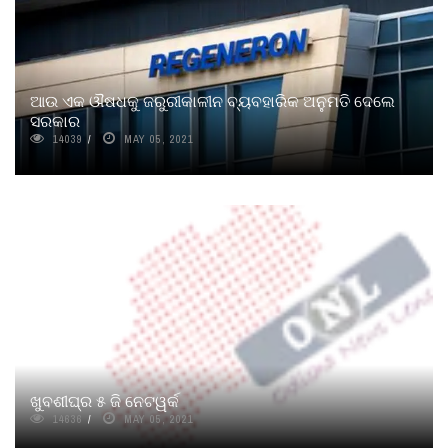
ଆଉ ଏକ ଔଷଧକୁ ଜରୁରୀକାଳୀନ ବ୍ୟବହାରିକ ଅନୁମତି ଦେଲେ
ସରକାର
14039
MAY 05, 2021
ଖୁବଶୀଘ୍ର ୫ ଜି ନେଟୱର୍କ
14636
MAY 05, 2021