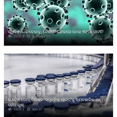
ସ୍ଥିତି ହେଉଛି ବେକାବୁ, ଦେଶରେ ଦିନକରେ ନେଲା ୩୯୧୫ ଜୀବନ
14163
MAY 07, 2021
ଗୋଟିଏ ଡୋଜ୍ ବିଶିଷ୍ଟ ‘ସ୍ପୁଟ୍‌ନିକ୍ ଲାଇଟ୍‌’କୁ ବ୍ୟବହାରିକ ଅନୁମତି
ଦେଲା ରୁଷ୍‌
14336
MAY 07, 2021