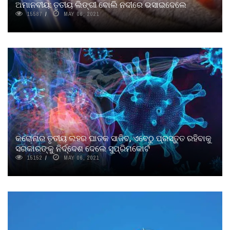
ଅମାନବୀୟ: ତୃତୀୟ ଲିଙ୍ଗୀ ବୋଲି ନଦୀରେ ଭସାଇଦେଲେ
15587
MAY 06, 2021
କରୋନାର ତୃତୀୟ ଲହର ଘାତକ ସାଜିବ, ଏବେଠୁ ପ୍ରସ୍ତୁତ ରହିବାକୁ
ସରକାରଙ୍କୁ ନିର୍ଦ୍ଦେଶ ଦେଲେ ସୁପ୍ରିମକୋର୍ଟ
15152
MAY 06, 2021