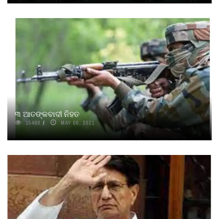
୩ ଆତଙ୍କବାଦୀ ନିହତ
15488
MAY 06, 2021