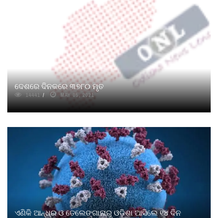
ଦେଶରେ ଦିନକରେ ୩୭୮୦ ମୃତ
14441
MAY 05, 2021
ଏଣିକି ଆନ୍ଧ୍ର ଓ ତେଲେଙ୍ଗାନାରୁ ଓଡ଼ିଶା ଆସିଲେ ୧୪ ଦିନ