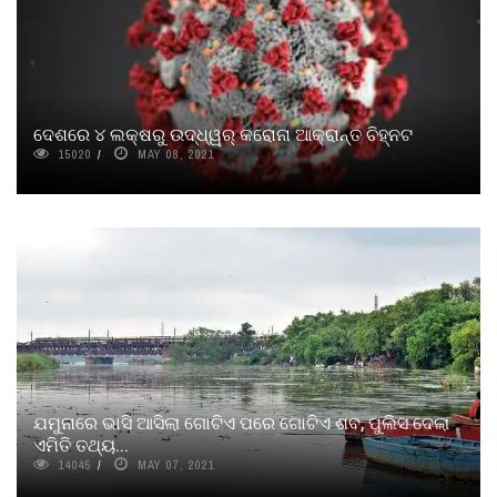
ଦେଶରେ ୪ ଲକ୍ଷରୁ ଉଦ୍ଧ୍ୱର୍ କରୋନା ଆକ୍ରାନ୍ତ ଚିହ୍ନଟ
15020
MAY 08, 2021
ଯମୁନାରେ ଭାସି ଆସିଲା ଗୋଟିଏ ପରେ ଗୋଟିଏ ଶବ, ପୁଲିସ ଦେଲା
ଏମିତି ତଥ୍ୟ...
14045
MAY 07, 2021