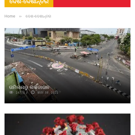
ଦେଶ-ଦେଶାନ୍ତର
Home
››
ଦେଶ-ଦେଶାନ୍ତର
ତାମିଲନାଡୁ ଲକଡାଉନ
14773
MAY 08, 2021