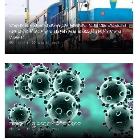
ସଂକ୍ରମଣ ଉପରେ ପ୍ରତିବନ୍ଧକ ଲଗାଇବା ପାଇଁ ଆରଟିପିସିଆର
ନେଗେଟିଭ ରିପୋର୍ଟକୁ ବାଧ୍ୟତାମୂଳକ କରିଛନ୍ତି ପଶ୍ଚିମବଙ୍ଗ
ସରକାର
14528
MAY 06, 2021
ଆସାରାମ ବାପୁ କରୋନା ପଜିଟିଭ ଚିହ୍ନଟ
14633
MAY 06, 2021