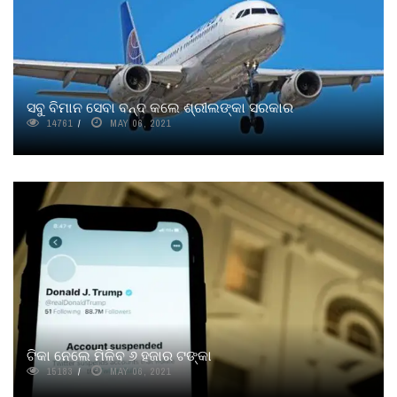
ସବୁ ବିମାନ ସେବା ବନ୍ଦ କଲେ ଶ୍ରୀଲଙ୍କା ସରକାର
14761
MAY 06, 2021
ଟିକା ନେଲେ ମିଳିବ ୬ ହଜାର ଟଙ୍କା
15183
MAY 06, 2021