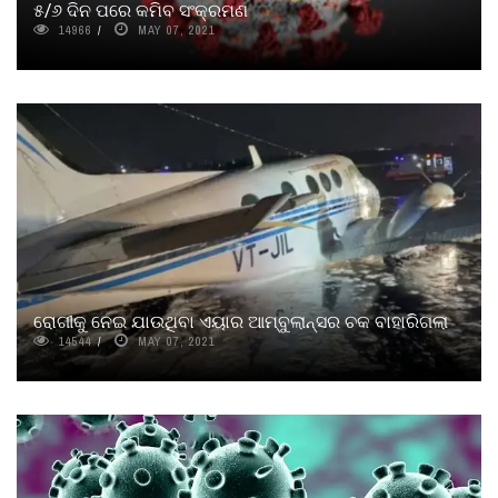
୫/୬ ଦିନ ପରେ କମିବ ସଂକ୍ରମଣ
14966
MAY 07, 2021
ରୋଗୀକୁ ନେଇ ଯାଉଥିବା ଏୟାର ଆମ୍ବୁଲାନ୍ସର ଚକ ବାହାରିଗଲା
14544
MAY 07, 2021