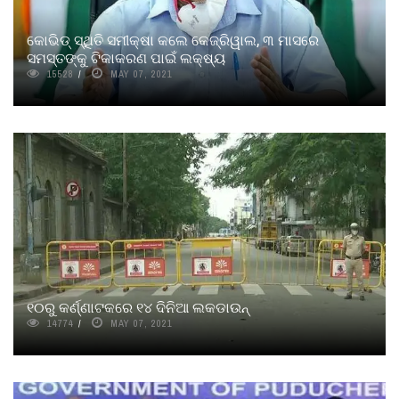
କୋଭିଡ୍ ସ୍ଥିତି ସମୀକ୍ଷା କଲେ କେଜ୍ରିୱାଲ, ୩ ମାସରେ
ସମସ୍ତଙ୍କୁ ଟିକାକରଣ ପାଇଁ ଲକ୍ଷ୍ୟ
15528
MAY 07, 2021
୧୦ରୁ କର୍ଣ୍ଣାଟକରେ ୧୪ ଦିନିଆ ଲକଡାଉନ୍
14774
MAY 07, 2021