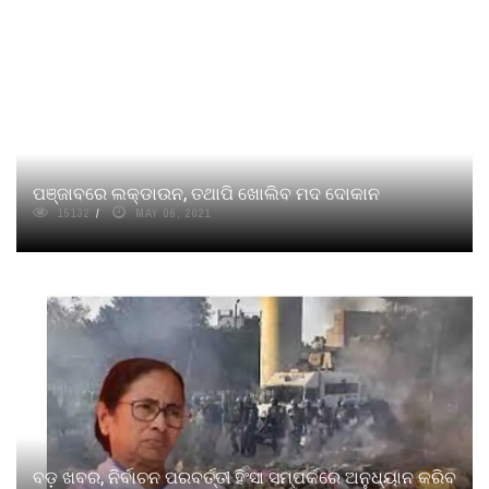
ପଞ୍ଜାବରେ ଲକ୍‌ଡାଉନ, ତଥାପି ଖୋଲିବ ମଦ ଦୋକାନ
15132
MAY 06, 2021
ବଡ଼ ଖବର, ନିର୍ବାଚନ ପରବର୍ତ୍ତୀ ହିଂସା ସମ୍ପର୍କରେ ଅନୁଧ୍ୟାନ କରିବ