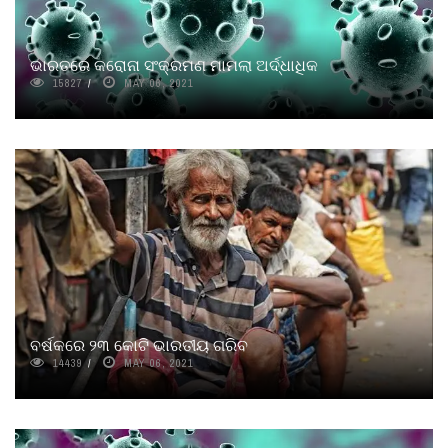
ଭାରତରେ କରୋନା ସଂକ୍ରମଣ ମାମଲା ଅର୍ଦ୍ଧାଧିକ
15827
MAY 06, 2021
ବର୍ଷକରେ ୨୩ କୋଟି ଭାରତୀୟ ଗରିବ
14439
MAY 06, 2021