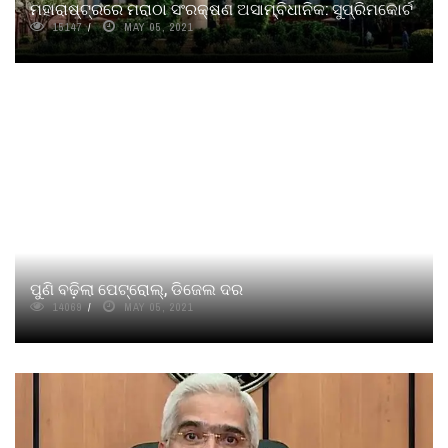
ମହାରାଷ୍ଟ୍ରରେ ମରାଠା ସଂରକ୍ଷଣ ଅସାମ୍ବିଧାନିକ: ସୁପ୍ରିମକୋର୍ଟ
15147
MAY 05, 2021
ପୁଣି ବଢ଼ିଲା ପେଟ୍ରୋଲ୍‌, ଡିଜେଲ ଦର
14069
MAY 05, 2021