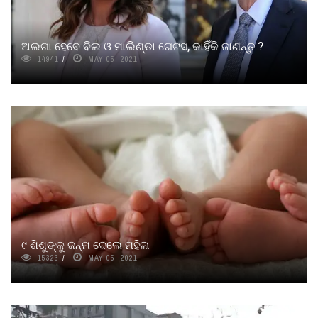
ଅଲଗା ହେବେ ବିଲ ଓ ମାଲିଣ୍ଡା ଗେଟସ, କାହିଁକି ଜାଣନ୍ତୁ ?
14941
MAY 05, 2021
୯ ଶିଶୁଙ୍କୁ ଜନ୍ମ ଦେଲେ ମହିଳା
15323
MAY 05, 2021