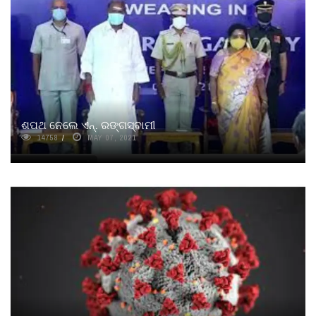
ଶପଥ ନେଲେ ଏନ୍‌. ରଙ୍ଗସ୍ବାମୀ
14758
MAY 07, 2021