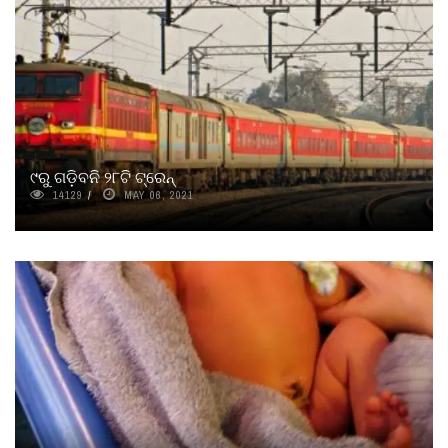
୯ରୁ ଗଡ଼ିବନି ୨୮ଟି ଟ୍ରେନ୍
14129
MAY 06, 2021