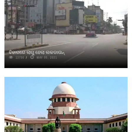
ବିହାରରେ ଲାଗୁ ହେଲା ଲକଡାଉନ୍‌
13700
MAY 05, 2021