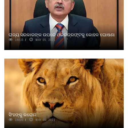
ରାଜ୍ୟ ସରକାରଙ୍କ ଉପରେ ଓଭରଡ୍ରଫ୍ଟକୁ କୋହଳ ଘୋଷଣା
14015
MAY 05, 2021
ସିଂହଙ୍କୁ କରୋନା
14820
MAY 05, 2021