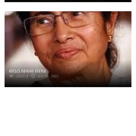
ଶପଥ ନେଲେ ମମତା
14020
MAY 05, 2021