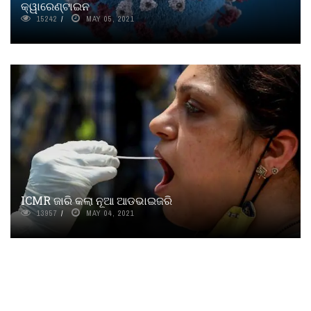
କ୍ୱାରେଣ୍ଟାଇନ
15242
MAY 05, 2021
ICMR ଜାରି କଲା ନୂଆ ଆଡଭାଇଜରି
13957
MAY 04, 2021