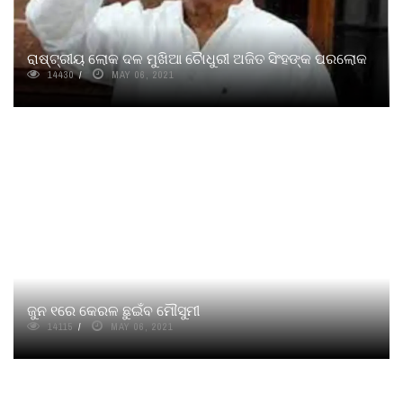
ରାଷ୍ଟ୍ରୀୟ ଲୋକ ଦଳ ମୁଖିଆ ଚୋୖଧୁରୀ ଅଜିତ ସିଂହଙ୍କ ପରଲୋକ
14430
MAY 06, 2021
ଜୁନ ୧ରେ କେରଳ ଛୁଇଁବ ମୌସୁମୀ
14115
MAY 06, 2021