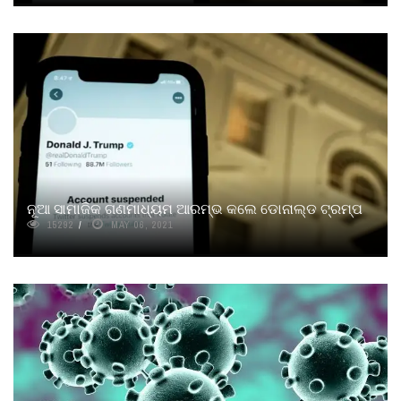
ନୂଆ ସାମାଜିକ ଗଣମାଧ୍ୟମ ଆରମ୍ଭ କଲେ ଡୋନାଲ୍ଡ ଟ୍ରମ୍ପ
15292
MAY 06, 2021