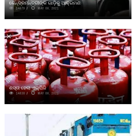
କେନ୍ଦ୍ରମନ୍ତ୍ରୀଙ୍କ ଗାଡ଼ିକୁ ଆକ୍ରମଣ
14679
MAY 06, 2021
ଶସ୍ତା ହେଲା ଏଲ୍‌ପିଜି
14838
MAY 06, 2021