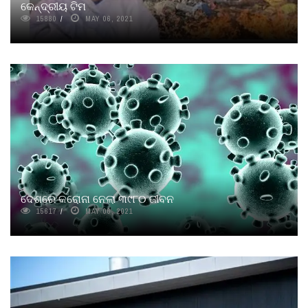
କେନ୍ଦ୍ରୀୟ ଟିମ
15880
MAY 06, 2021
ଦେଶରେ କରୋନା ନେଲା ୩୯୮୦ ଜୀବନ
15617
MAY 06, 2021