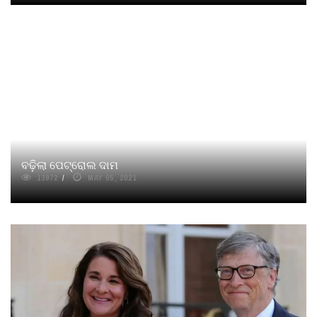
ବଢ଼ିଲା ପେଟ୍ରୋଲ ଦାମ
13972
MAY 05, 2021