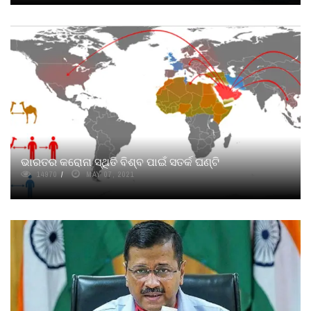
ଭାରତର କରୋନା ସ୍ଥିତି ବିଶ୍ବ ପାଇଁ ସତର୍କ ଘଣ୍ଟି
14970
MAY 07, 2021