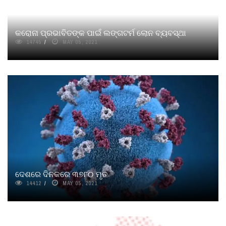
କରୋନା ପ୍ରଭାବିତଙ୍କ ପାଇଁ ଲଙ୍ଗଟର୍ମ ଲୋନ ବ୍ୟବସ୍ଥା
14745
MAY 05, 2021
ଦେଶରେ ଦିନକରେ ୩୭୮୦ ମୃତ
14412
MAY 05, 2021