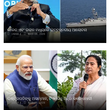
ଭାରତ ଏବଂ ଇରାନ ମଧ୍ୟରେ ଉଚ୍ଚସ୍ତରୀୟ ଆଲୋଚନା
14208
MAR 08, 2026
ରାଷ୍ଟ୍ରପତିଙ୍କୁ ଅସମ୍ମାନ, ଟିଏମସିକୁ ନିନ୍ଦା କଲେ ମୋଦୀ
15849
MAR 08, 2026