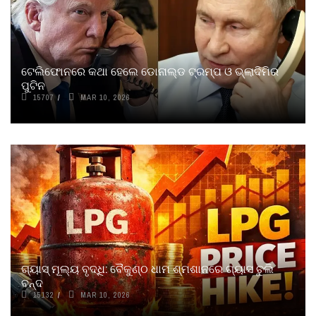
ଟେଲିଫୋନରେ କଥା ହେଲେ ଡୋନାଲ୍ଡ ଟ୍ରମ୍ପ ଓ ଭ୍ଲାଦିମିର
ପୁଟିନ
15707
MAR 10, 2026
ଗ୍ୟାସ୍ ମୂଲ୍ୟ ବୃଦ୍ଧି: ବୈକୁଣ୍ଠ ଧାମ ଶ୍ମଶାନରେ ଗ୍ୟାସ ଚୁଲି
ବନ୍ଦ
15132
MAR 10, 2026