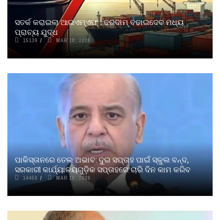
ସତର୍କ କରାଇଲା ଆଇଏମ୍‌ଏଫ୍ : ଦରଦାମ୍‌ ବଢାଇଦେବ ମଧ୍ୟ
ପ୍ରାଚ୍ୟ ଯୁଦ୍ଧ
15139
MAR 10, 2026
ପାକିସ୍ତାନରେ ତେଲ ଅଭାବ: ଦୁଇ ସପ୍ତାହ ପାଇଁ ସ୍କୁଲ ବନ୍ଦ,
ସରକାରୀ କାର୍ଯ୍ୟାଳୟଗୁଡ଼ିକ ସପ୍ତାହରେ ଚାରି ଦିନ କାମ କରିବ
14459
MAR 10, 2026