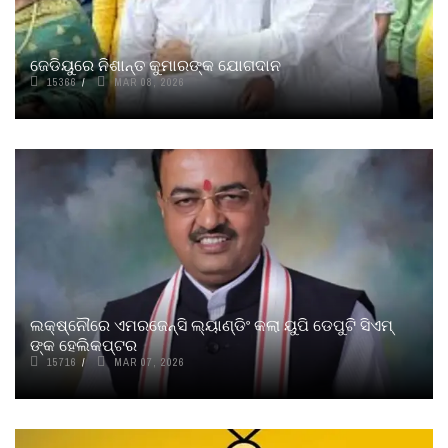
ଜେଡିୟୁରେ ନିଶାନ୍ତ କୁମାରଙ୍କ ଯୋଗଦାନ
15366
MAR 08, 2026
ଲକ୍ଷ୍ନୌରେ ଏମରଜେନ୍ସି ଲ୍ୟାଣ୍ଡିଂ କଲା ୟୁପି ଡେପୁଟି ସିଏମ୍
ଙ୍କ ହେଲିକପ୍ଟର
15716
MAR 07, 2026