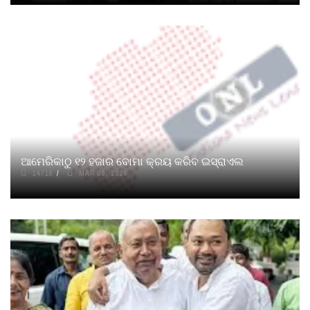
ଆମେରିକାଠୁ ୧୨ ହଜାର ବୋମା କ୍ରୟ କରିବ ଇସ୍ରାଏଲ
14718
MAR 08, 2026