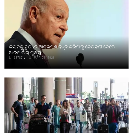
ଇରାନକୁ ତୁରନ୍ତ ଆକ୍ରମଣ ବନ୍ଦ କରିବାକୁ ଚେତାବନୀ ଦେଲେ
ଆରବ ଲିଗ୍ ମୁଖ୍ୟ
15787
MAR 09, 2026