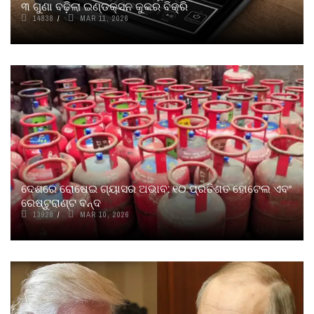
୩ ଗୁଣା ବଢ଼ିଲା ଇଣ୍ଡକ୍ସନ କୁକର ବିକ୍ରି
14838
MAR 11, 2026
ଦେଶରେ ରୋଷେଇ ଗ୍ୟାସର ଅଭାବ: ୧୦ ପ୍ରତିଶତ ହୋଟେଲ ଏବଂ
ରେଷ୍ଟୁରାଣ୍ଟ ବନ୍ଦ
13928
MAR 10, 2026