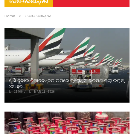
ଦେଶ-ଦେଶାନ୍ତର
Home
››
ଦେଶ-ଦେଶାନ୍ତର
ପୁଣି ଦୁବାଇ ବିମାନବନ୍ଦର ଉପରେ ଡ୍ରୋନ୍ ଆକ୍ରମଣ କଲା ଇରାନ,
୪ଆହତ
15460
MAR 11, 2026