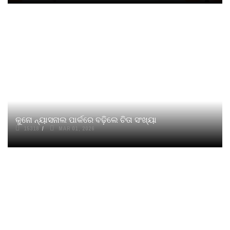
କୁନୋ ନ୍ୟାସନାଲ ପାର୍କରେ ବଢ଼ିଲେ ଚିତା ସଂଖ୍ୟା
15318
MAR 01, 2026