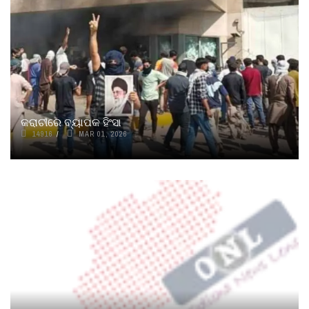
କରାଚୀରେ ବ୍ୟାପକ ହିଂସା
14916
MAR 01, 2026