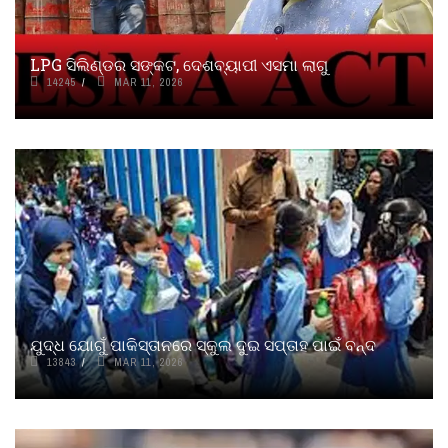
LPG ସିଲିଣ୍ଡର ସଙ୍କଟ, ଦେଶବ୍ୟାପୀ ଏସମା ଲାଗୁ
14245
MAR 11, 2026
ଯୁଦ୍ଧ ଯୋଗୁଁ ପାକିସ୍ତାନରେ ସ୍କୁଲ ଦୁଇ ସପ୍ତାହ ପାଇଁ ବନ୍ଦ
13843
MAR 11, 2026