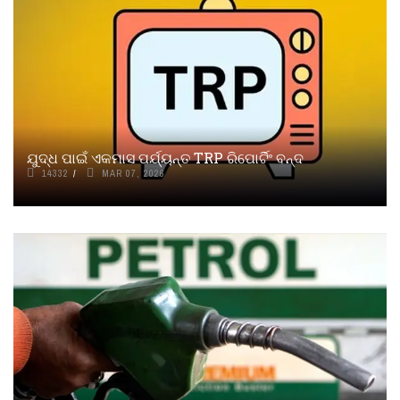
ଯୁଦ୍ଧ ପାଇଁ ଏକମାସ ପର୍ଯ୍ୟନ୍ତ TRP ରିପୋର୍ଟିଂ ବନ୍ଦ
14332
MAR 07, 2026