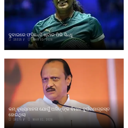
ଦୁବାଇରେ ଫସିଛନ୍ତି ଷ୍ଟାର ପିଭି ସିନ୍ଧୁ
15315
MAR 01, 2026
କମ୍ ଦୃଶ୍ୟମାନତା ଯୋଗୁଁ ଅଜିତ୍ ଙ୍କ ବିମାନ ଦୁର୍ଘଟଣାଗ୍ରସ୍ତ
ହୋଇଥିଲା
16175
MAR 01, 2026