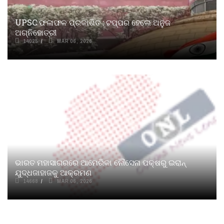
UPSC ଫଳାଫଳ ପ୍ରକାଶିତ : ଟପ୍ପର ହେଲେ ଅନୁଜ
ଅଗ୍ନିହୋତ୍ରୀ
14025
MAR 06, 2026
ଭାରତ ମହାସାଗରରେ ଆମେରିକା ନୌସେନା ପକ୍ଷରୁ ଇରାନ୍‌
ଯୁଦ୍ଧଜାହାଜକୁ ଆକ୍ରମଣ
14668
MAR 06, 2026