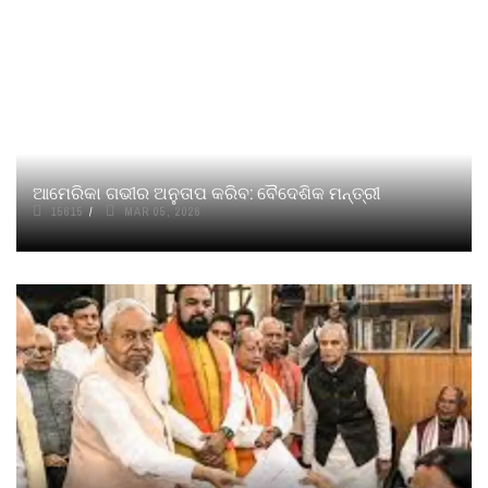
ଆମେରିକା ଗଭୀର ଅନୁତାପ କରିବ: ବୈଦେଶିକ ମନ୍ତ୍ରୀ
15615
MAR 05, 2026