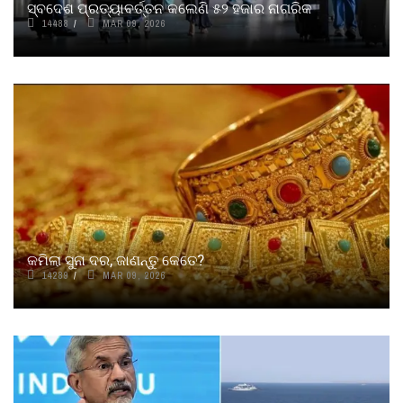
ସ୍ବଦେଶ ପ୍ରତ୍ୟାବର୍ତ୍ତନ କଲେଣି ୫୨ ହଜାର ନାଗରିକ
14488
MAR 09, 2026
କମିଲା ସୁନା ଦର, ଜାଣନ୍ତୁ କେତେ?
14289
MAR 09, 2026