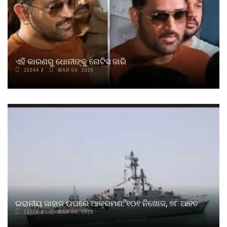
ଏହି କାରଣରୁ ଧୋନୀଙ୍କୁ ନୋଟିସ ଜାରି
15044
MAR 04, 2026
ଇରାନୀୟ ଜାହାଜ ଉପରେ ଆକ୍ରମଣ: ୧୦୧ ନିଖୋଜ, ୭୮ ଆହତ
16259
MAR 04, 2026