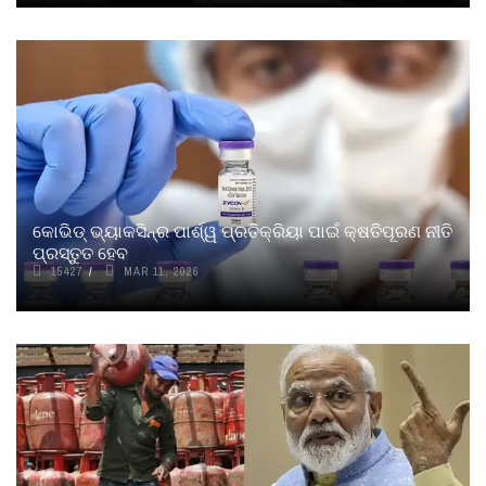
କୋଭିଡ୍ ଭ୍ୟାକସିନ୍‌ର ପାର୍ଶ୍ୱ ପ୍ରତିକ୍ରିୟା ପାଇଁ କ୍ଷତିପୂରଣ ନୀତି
ପ୍ରସ୍ତୁତ ହେବ
15427
MAR 11, 2026