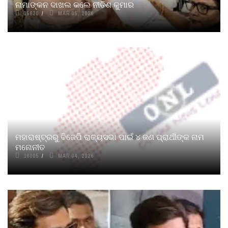
ନାମାଙ୍କନ ଦାଖଲ କଲେ ନୀତିଶ କୁମାର
15630
MAR 05, 2026
ମହାରାଷ୍ଟ୍ରରୁ ବିଜେପି ରାଜ୍ୟସଭା ପାଇଁ ୪ ଜଣ ପ୍ରାର୍ଥୀଙ୍କ ନାମ
ମନୋନୀତ
16005
MAR 04, 2026