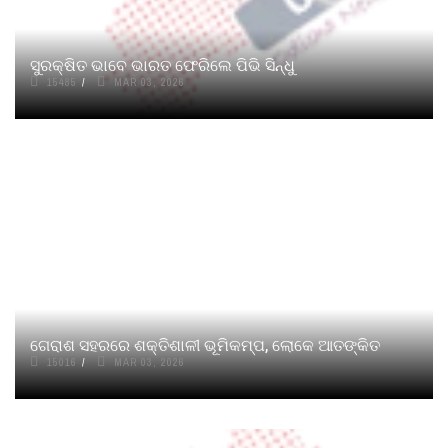
ସୁରକ୍ଷିତ ଭାବେ ଭାରତ ଫେରିଲେ ପିଭି ସିନ୍ଧୁ
15485
MAR 03, 2026
ଗେରାଶ ସହରରେ ଶକ୍ତିଶାଳୀ ଭୂମିକମ୍ପ, ଲୋକେ ଆତଙ୍କିତ
15016
MAR 03, 2026