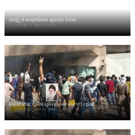
ଜମ୍ମୁ ଓ କାଶ୍ମୀରରେ ଭୂକମ୍ପ ଝଟକା
15973
MAR 01, 2026
କରାଚୀ ହିଂସା: ପୁଲିସ୍‌ ଗୁଳିମାଡ଼ରେ ଗଲା ୧୦ ପ୍ରାଣ
15282
MAR 01, 2026