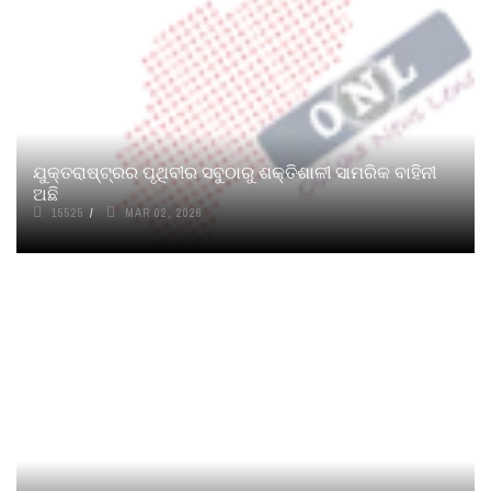
ଯୁକ୍ତରାଷ୍ଟ୍ରର ପୃଥିବୀର ସବୁଠାରୁ ଶକ୍ତିଶାଳୀ ସାମରିକ ବାହିନୀ
ଅଛି
15525
MAR 02, 2026