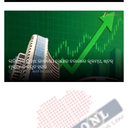
ଲାଗିରହିଛି ଯୁଦ୍ଧ: ଭାରତୀୟ ସେୟାର ବଜାରରେ ଭୂକମ୍ପ, ଷ୍ଟକ୍
ମୂଲ୍ୟରେ ଦ୍ରୁତ ହ୍ରାସ
15942
MAR 04, 2026