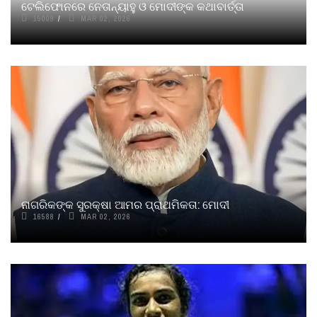
ଟେଲିଫୋନରେ ନେତାନ୍ୟାହୁ ଓ ମୋଦୀଙ୍କ କଥାବାର୍ତ୍ତା
15009
MAR 02, 2026
ନାଗରିକଙ୍କ ସୁରକ୍ଷା ଆମର ପ୍ରାଥମିକତା: ମୋଦୀ
16588
MAR 02, 2026