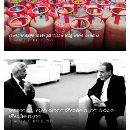
ଅତ୍ୟାବଶ୍ୟକ ସାମଗ୍ରୀ ଆଇନ ଲାଗୁ କଲେ ସରକାର
14919
MAR 11, 2026
ଫୋନରେ କଥା ହେଲେ ଭାରତର ବୈଦେଶିକ ମନ୍ତ୍ରୀ ଓ ଇରାନ
ବୈଦେଶିକ ମନ୍ତ୍ରୀ
16024
MAR 11, 2026