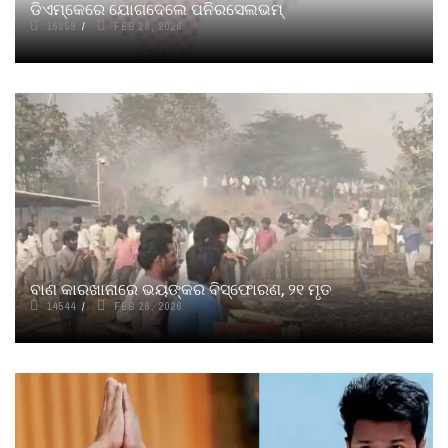
ଡିଏମ୍‌କେରେ ଯୋଗଦେଲେ ପନିରସେଲଭମ୍
15859
FEB 28, 2026
ବାଣ କାରଖାନାରେ ଭୟଙ୍କର ବିସ୍ଫୋରଣ, ୨୧ ମୃତ
14544
FEB 28, 2026