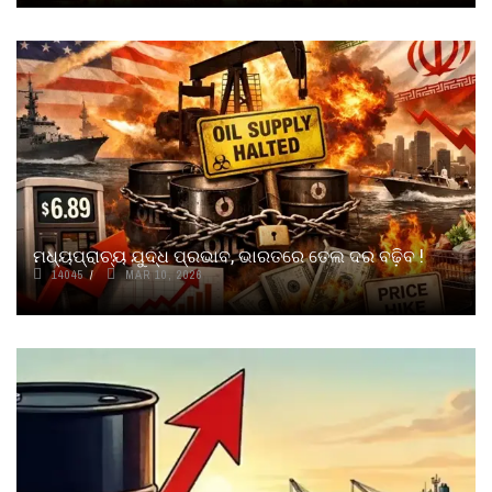
ମଧ୍ୟପ୍ରାଚ୍ୟ ଯୁଦ୍ଧ ପ୍ରଭାବ, ଭାରତରେ ତେଲ ଦର ବଢ଼ିବ !
14045
MAR 10, 2026