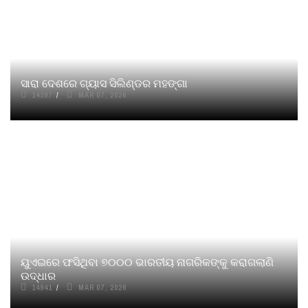
ସାରା ଦେଶରେ ଗ୍ୟାସ ସିଲିଣ୍ଡର ମହଙ୍ଗା
14397
MAR 07, 2026
ୟୁଏଇରେ ଫସିଥିବା ୭୦୦୦ ଭାରତୀୟ ନାଗରିକଙ୍କୁ କରାଗଲାଣି
ଉଦ୍ଧାର
14941
MAR 07, 2026