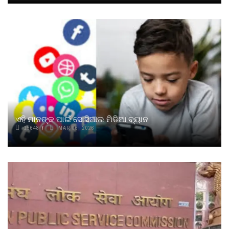
ଏହି ମାନଙ୍କ ପାଇଁ ସୋସିଆଲ ମିଡିଆ ବ୍ୟାନ
15648
MAR 06, 2026