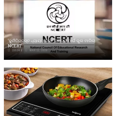
'ଦୁର୍ନୀତିଗ୍ରସ୍ତ ନ୍ୟାୟପାଳିକା' ଚାପ୍ଟର ପାଇଁ ଭୁଲ ମାଗିଲା
NCERT
15534
MAR 11, 2026