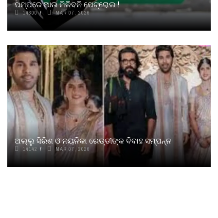
ପମ୍ପରେ ଆଉ ମିଳିବନି ପେଟ୍ରୋଲ !
14600
MAR 07, 2026
ଅଲ୍ଲୁ ସିରିଶ ଓ ନୟନିକା ରେଡ୍ଡୀଙ୍କ ବିବାହ ସମ୍ପନ୍ନ
14142
MAR 07, 2026