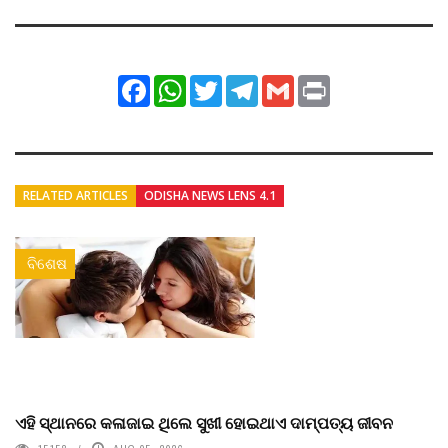
Facebook
WhatsApp
Twitter
Telegram
Gmail
Print
RELATED ARTICLES
ODISHA NEWS LENS 4.1
ବିଶେଷ
ଏହି ସ୍ଥାନରେ କଳାଜାଇ ଥିଲେ ସୁଖୀ ହୋଇଥାଏ ଦାମ୍ପତ୍ୟ ଜୀବନ