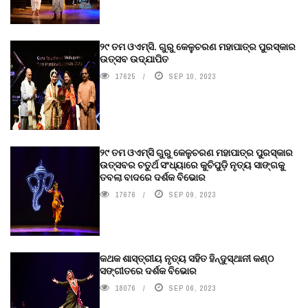
୨୯ ତମ ଓଏମ୍‌ସି. ଗୁରୁ କେଳୁଚରଣ ମହାପାତ୍ର ପୁରସ୍କାର
ଉତ୍ସବ ଉଦ୍‍ଯାପିତ
17625
SEP 10, 2023
୨୯ ତମ ଓଏମ୍‌ସି ଗୁରୁ କେଳୁଚରଣ ମହାପାତ୍ର ପୁରସ୍କାର
ଉତ୍ସବର ଚତୁର୍ଥ ସଂଧ୍ୟାରେ କୁଚିପୁଡ଼ି ନୃତ୍ୟ ସାଙ୍ଗକୁ
ତବଲା ବାଦରେ ଦର୍ଶକ ବିଭୋର
17676
SEP 09, 2023
କଥକ ଶାସ୍ତ୍ରୀୟ ନୃତ୍ୟ ସହିତ ହିନ୍ଦୁସ୍ଥାନୀ କଣ୍ଠ
ସଙ୍ଗୀତରେ ଦର୍ଶକ ବିଭୋର
18076
SEP 06, 2023