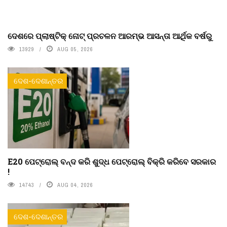
ଦେଶରେ ପ୍ଲାଷ୍ଟିକ୍ ନୋଟ୍‌ ପ୍ରଚଳନ ଆରମ୍ଭ ଆସନ୍ତା ଆର୍ଥିକ ବର୍ଷରୁ
13929
AUG 05, 2026
ଦେଶ-ଦେଶାନ୍ତର
E20 ପେଟ୍ରୋଲ୍ ବନ୍ଦ କରି ଶୁଦ୍ଧ ପେଟ୍ରୋଲ୍ ବିକ୍ରି କରିବେ ସରକାର
!
14743
AUG 04, 2026
ଦେଶ-ଦେଶାନ୍ତର