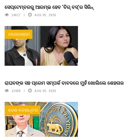
ସେପ୍ଟେମ୍ବରରୁ ଆରମ୍ଭ ହେବ 'ବିଗ୍ ବସ୍'ର ସିଜିନ୍
14617
AUG 05, 2026
ମନୋରଞ୍ଜନ
ରାଘବଙ୍କ ସହ ପ୍ରେମ ସମ୍ପର୍କ ବାବଦରେ ମୁହଁ ଖୋଲିଲେ ଶେହନାଜ
13498
AUG 05, 2026
ଦେଶ-ଦେଶାନ୍ତର