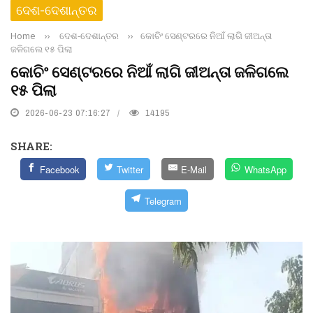
ଦେଶ-ଦେଶାନ୍ତର
Home
››
ଦେଶ-ଦେଶାନ୍ତର
››
କୋଚିଂ ସେଣ୍ଟରରେ ନିଆଁ ଲାଗି ଜୀଅନ୍ତା
ଜଳିଗଲେ ୧୫ ପିଲା
କୋଚିଂ ସେଣ୍ଟରରେ ନିଆଁ ଲାଗି ଜୀଅନ୍ତା ଜଳିଗଲେ
୧୫ ପିଲା
2026-06-23 07:16:27
14195
SHARE:
Facebook
Twitter
E-Mail
WhatsApp
Telegram