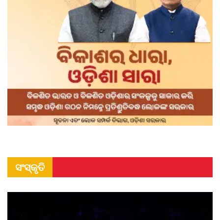
ସଂସ୍କୃତି