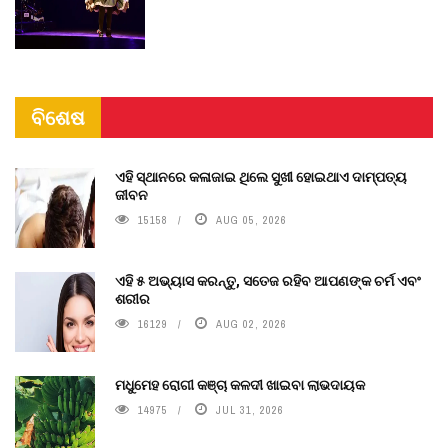
ବିଶେଷ
ଏହି ସ୍ଥାନରେ କଳାଜାଇ ଥିଲେ ସୁଖୀ ହୋଇଥାଏ ଦାମ୍ପତ୍ୟ
ଜୀବନ
15158
AUG 05, 2026
ଏହି ୫ ଅଭ୍ୟାସ କରନ୍ତୁ, ସତେଜ ରହିବ ଆପଣଙ୍କ ଚର୍ମ ଏବଂ
ଶରୀର
16129
AUG 02, 2026
ମଧୁମେହ ରୋଗୀ କଞ୍ଚା କଳଦୀ ଖାଇବା ଲାଭଦାୟକ
14975
JUL 31, 2026