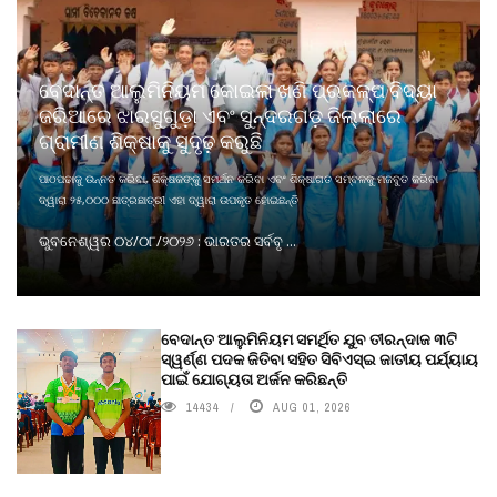
ବେଦାନ୍ତ ଆଲୁମିନିୟମ କୋଇଲା ଖଣି ପ୍ରକଳ୍ପ ବିଦ୍ୟା
ଜରିଆରେ ଝାରସୁଗୁଡ଼ା ଏବଂ ସୁନ୍ଦରଗଡ଼ ଜିଲ୍ଲାରେ
ଗ୍ରାମୀଣ ଶିକ୍ଷାକୁ ସୁଦୃଢ଼ କରୁଛି
ପାଠପଢାକୁ ଉନ୍ନତ କରିବା, ଶିକ୍ଷକଙ୍କୁ ସମର୍ଥନ କରିବା ଏବଂ ଶିକ୍ଷାଗତ ସମ୍ବଳକୁ ମଜବୁତ କରିବା
ଦ୍ୱାରା ୨୫,୦୦୦ ଛାତ୍ରଛାତ୍ରୀ ଏହା ଦ୍ୱାରା ଉପକୃତ ହୋଇଛନ୍ତି
ଭୁବନେଶ୍ୱର ୦୪/୦୮/୨୦୨୬ : ଭାରତର ସର୍ବବୃ ...
ବେଦାନ୍ତ ଆଲୁମିନିୟମ ସମର୍ଥିତ ଯୁବ ତୀରନ୍ଦାଜ ୩ଟି
ସ୍ୱର୍ଣ୍ଣ ପଦକ ଜିତିବା ସହିତ ସିବିଏସ୍ଇ ଜାତୀୟ ପର୍ଯ୍ୟାୟ
ପାଇଁ ଯୋଗ୍ୟତା ଅର୍ଜନ କରିଛନ୍ତି
14434
AUG 01, 2026