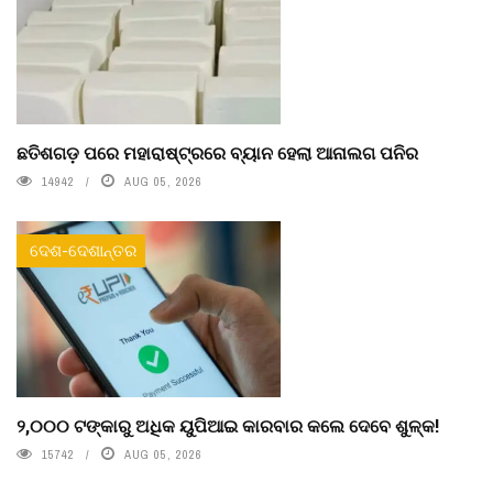
ଛତିଶଗଡ଼ ପରେ ମହାରାଷ୍ଟ୍ରରେ ବ୍ୟାନ ହେଲା ଆନାଲଗ ପନିର
14942
AUG 05, 2026
ଦେଶ-ଦେଶାନ୍ତର
୨,୦୦୦ ଟଙ୍କାରୁ ଅଧିକ ୟୁପିଆଇ କାରବାର କଲେ ଦେବେ ଶୁଳ୍କ!
15742
AUG 05, 2026