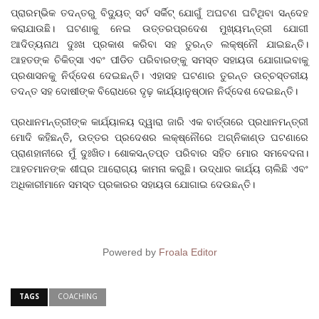
ପ୍ରାରମ୍ଭିକ ତଦନ୍ତରୁ ବିଦ୍ୟୁତ୍ ସର୍ଟ ସର୍କିଟ୍ ଯୋଗୁଁ ଅଘଟଣ ଘଟିଥିବା ସନ୍ଦେହ
କରାଯାଉଛି। ଘଟଣାକୁ ନେଇ ଉତ୍ତରପ୍ରଦେଶ ମୁଖ୍ୟମନ୍ତ୍ରୀ ଯୋଗୀ
ଆଦିତ୍ୟନାଥ ଦୁଃଖ ପ୍ରକାଶ କରିବା ସହ ତୁରନ୍ତ ଲକ୍ଷ୍ନୌ ଯାଇଛନ୍ତି।
ଆହତଙ୍କ ଚିକିତ୍ସା ଏବଂ ପୀଡିତ ପରିବାରଙ୍କୁ ସମସ୍ତ ସହାୟତା ଯୋଗାଇବାକୁ
ପ୍ରଶାସନକୁ ନିର୍ଦ୍ଦେଶ ଦେଇଛନ୍ତି। ଏହାସହ ଘଟଣାର ତୁରନ୍ତ ଉଚ୍ଚସ୍ତରୀୟ
ତଦନ୍ତ ସହ ଦୋଷୀଙ୍କ ବିରୋଧରେ ଦୃଢ଼ କାର୍ଯ୍ୟାନୁଷ୍ଠାନ ନିର୍ଦ୍ଦେଶ ଦେଇଛନ୍ତି।
ପ୍ରଧାନମନ୍ତ୍ରୀଙ୍କ କାର୍ଯ୍ୟାଳୟ ଦ୍ୱାରା ଜାରି ଏକ ବାର୍ତ୍ତାରେ ପ୍ରଧାନମନ୍ତ୍ରୀ
ମୋଦି କହିଛନ୍ତି, ଉତ୍ତର ପ୍ରଦେଶର ଲକ୍ଷ୍ନୌରେ ଅଗ୍ନିକାଣ୍ଡ ଘଟଣାରେ
ପ୍ରାଣହାନୀରେ ମୁଁ ଦୁଃଖିତ। ଶୋକସନ୍ତପ୍ତ ପରିବାର ସହିତ ମୋର ସମବେଦନା।
ଆହତମାନଙ୍କ ଶୀଘ୍ର ଆରୋଗ୍ୟ କାମନା କରୁଛି। ଉଦ୍ଧାର କାର୍ଯ୍ୟ ଚାଲିଛି ଏବଂ
ଅଧିକାରୀମାନେ ସମସ୍ତ ପ୍ରକାରର ସହାୟତା ଯୋଗାଇ ଦେଉଛନ୍ତି।
Powered by
Froala Editor
TAGS
COACHING