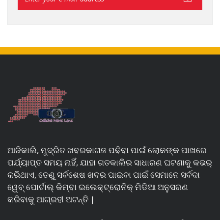
ଆଜିକାଲି, ମୁଦ୍ରିତ ଖବରକାଗଜ ପଢିବା ପାଇଁ ଲୋକଙ୍କ ପାଖରେ
ପର୍ଯ୍ୟାପ୍ତ ସମୟ ନାହିଁ, ଯାହା ଗତକାଲିର ସାଧାରଣ ଘଟଣାକୁ କଭର୍
କରିଥାଏ, ତେଣୁ ସର୍ବଶେଷ ଖବର ପାଇବା ପାଇଁ ସେମାନେ ସର୍ବଦା
ୱେବ୍ ପୋର୍ଟାଲ୍ କିମ୍ବା ଇଲେକ୍ଟ୍ରୋନିକ୍ ମିଡିଆ ଅନୁସରଣ
କରିବାକୁ ଆଗ୍ରହୀ ଅଟନ୍ତି |