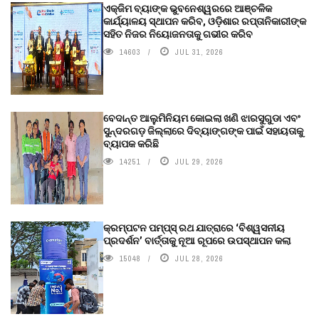
ଏକ୍ଜିମ ବ୍ୟାଙ୍କ ଭୁବନେଶ୍ୱରରେ ଆଞ୍ଚଳିକ
କାର୍ଯ୍ୟାଳୟ ସ୍ଥାପନ କରିବ, ଓଡ଼ିଶାର ରପ୍ତାନିକାରୀଙ୍କ
ସହିତ ନିଜର ନିୟୋଜନତାକୁ ଗଭୀର କରିବ
14603
JUL 31, 2026
ବେଦାନ୍ତ ଆଲୁମିନିୟମ କୋଇଲା ଖଣି ଝାରସୁଗୁଡା ଏବଂ
ସୁନ୍ଦରଗଡ଼ ଜିଲ୍ଲାରେ ଦିବ୍ୟାଙ୍ଗଙ୍କ ପାଇଁ ସହାୟତାକୁ
ବ୍ୟାପକ କରିଛି
14251
JUL 29, 2026
କ୍ରମ୍ପଟନ ପମ୍ପ୍‌ସ୍‌ ରଥ ଯାତ୍ରାରେ ‘ବିଶ୍ୱସନୀୟ
ପ୍ରଦର୍ଶନ’ ବାର୍ତ୍ତାକୁ ନୂଆ ରୂପରେ ଉପସ୍ଥାପନ କଲା
15048
JUL 28, 2026