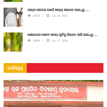
ଥଣ୍ଡା ପାଗରେ କେଉଁ ଖାଦ୍ୟ ଖାଇବେ ଜାଣନ୍ତୁ.....
14474
JUL 28, 2026
ଶୋଇବାର କେତେ ସମୟ ପୂର୍ବରୁ ପିଇବେ ପାଣି ଜାଣନ୍ତୁ.....
16098
JUL 27, 2026
ବାଣିଜ୍ୟ