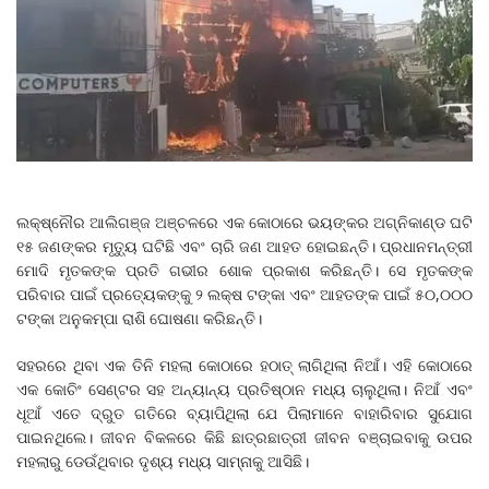
ଲକ୍ଷ୍ନୌର ଆଲିଗଞ୍ଜ ଅଞ୍ଚଳରେ ଏକ କୋଠାରେ ଭୟଙ୍କର ଅଗ୍ନିକାଣ୍ଡ ଘଟି
୧୫ ଜଣଙ୍କର ମୃତ୍ୟୁ ଘଟିଛି ଏବଂ ଚାରି ଜଣ ଆହତ ହୋଇଛନ୍ତି। ପ୍ରଧାନମନ୍ତ୍ରୀ
ମୋଦି ମୃତକଙ୍କ ପ୍ରତି ଗଭୀର ଶୋକ ପ୍ରକାଶ କରିଛନ୍ତି। ସେ ମୃତକଙ୍କ
ପରିବାର ପାଇଁ ପ୍ରତ୍ୟେକଙ୍କୁ ୨ ଲକ୍ଷ ଟଙ୍କା ଏବଂ ଆହତଙ୍କ ପାଇଁ ୫୦,୦୦୦
ଟଙ୍କା ଅନୁକମ୍ପା ରାଶି ଘୋଷଣା କରିଛନ୍ତି।
ସହରରେ ଥିବା ଏକ ତିନି ମହଲା କୋଠାରେ ହଠାତ୍ ଲାଗିଥିଲା ନିଆଁ। ଏହି କୋଠାରେ
ଏକ କୋଚିଂ ସେଣ୍ଟର ସହ ଅନ୍ୟାନ୍ୟ ପ୍ରତିଷ୍ଠାନ ମଧ୍ୟ ଚାଲୁଥିଲା। ନିଆଁ ଏବଂ
ଧୂଆଁ ଏତେ ଦ୍ରୁତ ଗତିରେ ବ୍ୟାପିଥିଲା ଯେ ପିଲାମାନେ ବାହାରିବାର ସୁଯୋଗ
ପାଇନଥିଲେ। ଜୀବନ ବିକଳରେ କିଛି ଛାତ୍ରଛାତ୍ରୀ ଜୀବନ ବଞ୍ଚାଇବାକୁ ଉପର
ମହଲାରୁ ଡେଉଁଥିବାର ଦୃଶ୍ୟ ମଧ୍ୟ ସାମ୍ନାକୁ ଆସିଛି।