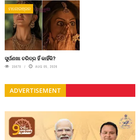
ମନୋରଞ୍ଜନ
ସୁର୍ପଣଖା ଚରିତ୍ର ହିଁ କାହିଁକି?
15670
AUG 05, 2026
ADVERTISEMENT