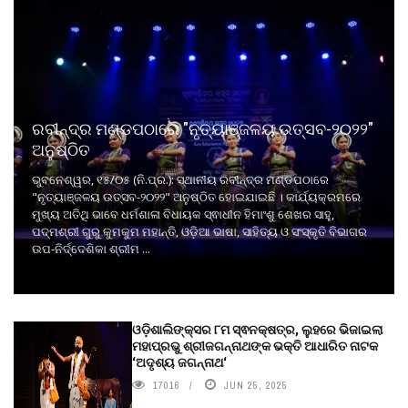
ରବୀନ୍ଦ୍ର ମଣ୍ଡପଠାରେ "ନୃତ୍ୟାଞ୍ଜଳୟ ଉତ୍ସବ-୨୦୨୨"
ଅନୁଷ୍ଠିତ
ଭୁବନେଶ୍ୱର, ୧୫/୦୫ (ନି.ପ୍ର.): ସ୍ଥାନୀୟ ରବୀନ୍ଦ୍ର ମଣ୍ଡପଠାରେ
"ନୃତ୍ୟାଞ୍ଜଳୟ ଉତ୍ସବ-୨୦୨୨" ଅନୁଷ୍ଠିତ ହୋଇଯାଇଛି । କାର୍ଯ୍ୟକ୍ରମରେ
ମୁଖ୍ୟ ଅତିଥି ଭାବେ ଧର୍ମଶାଳା ବିଧାୟକ ସ୍ଵାଧୀନ ହିମାଂଶୁ ଶେଖର ସାହୁ,
ପଦ୍ମଶ୍ରୀ ଗୁରୁ କୁମକୁମ ମହାନ୍ତି, ଓଡ଼ିଆ ଭାଷା, ସାହିତ୍ୟ ଓ ସଂସ୍କୃତି ବିଭାଗର
ଉପ-ନିର୍ଦ୍ଦେଶିକା ଶ୍ରୀମ ...
ଓଡ଼ିଶାଲିଙ୍କ୍ସର ୮ମ ସ୍ଵନକ୍ଷତ୍ର, ଲୁହରେ ଭିଜାଇଲା
ମହାପ୍ରଭୁ ଶ୍ରୀଜଗନ୍ନାଥଙ୍କ ଭକ୍ତି ଆଧାରିତ ନାଟକ
‘ଅଦୃଶ୍ୟ ଜଗନ୍ନାଥ‘
17016
JUN 25, 2025