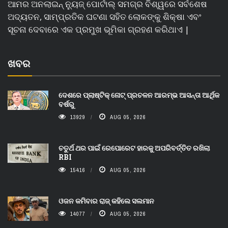
ଆମର ଅନଲାଇନ୍ ନ୍ୟୁଜ୍ ପୋର୍ଟାଲ୍ ସମଗ୍ର ବିଶ୍ୱରେ ସର୍ବଶେଷ
ଅଦ୍ୟତନ, ସାମ୍ପ୍ରତିକ ଘଟଣା ସହିତ ଲୋକଙ୍କୁ ଶିକ୍ଷା ଏବଂ
ସୂଚନା ଦେବାରେ ଏକ ପ୍ରମୁଖ ଭୂମିକା ଗ୍ରହଣ କରିଥାଏ |
ଖବର
ଦେଶରେ ପ୍ଲାଷ୍ଟିକ୍ ନୋଟ୍‌ ପ୍ରଚଳନ ଆରମ୍ଭ ଆସନ୍ତା ଆର୍ଥିକ
ବର୍ଷରୁ
13929
AUG 05, 2026
ଚତୁର୍ଥ ଥର ପାଇଁ ରେପୋରେଟ ହାରକୁ ଅପରିବର୍ତ୍ତିତ ରଖିଲା
RBI
15416
AUG 05, 2026
ଓଜନ କମିବାର ରାଜ୍ କହିଲେ ସଲମାନ
14077
AUG 05, 2026