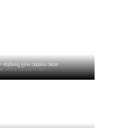
୧ ଏପ୍ରିଲରୁ ନୂତନ ଆୟକର ଆଇନ
15255
FEB 09, 2026