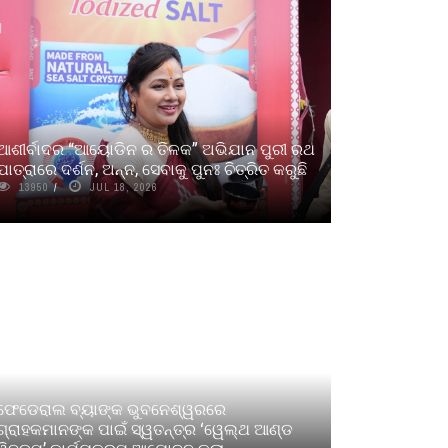
ଆଶୀର୍ବାଦର “ଆୟୋଡିନ ର ତିଳକ” ଅଭିଯାନ ପୁରୀ ରଥ
ଯାତ୍ରାରେ ଦର୍ଶନ, ଅନ୍ନ, ସେବାକୁ ପୁନଃ ଚିତ୍ରିତ କରୁଛି
13950
JUL 18, 2026
ଫେଡେରାଲ ବ୍ୟାଙ୍କ ଭୁବନେଶ୍ୱରରେ
ଗ୍ରାହକମାନଙ୍କ ପାଇଁ ସ୍ୱତନ୍ତ୍ର ‘ୱେଲ୍‌ଥ ଆଣ୍ଡ