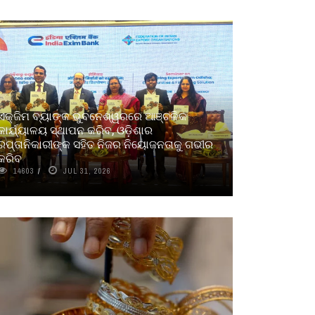
ଏକ୍ଜିମ ବ୍ୟାଙ୍କ ଭୁବନେଶ୍ୱରରେ ଆଞ୍ଚଳିକ
କାର୍ଯ୍ୟାଳୟ ସ୍ଥାପନ କରିବ, ଓଡ଼ିଶାର
ରପ୍ତାନିକାରୀଙ୍କ ସହିତ ନିଜର ନିୟୋଜନତାକୁ ଗଭୀର
କରିବ
14603
JUL 31, 2026