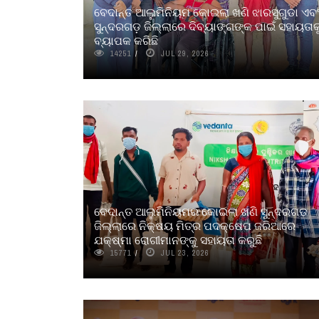
ବେଦାନ୍ତ ଆଲୁମିନିୟମ କୋଇଲା ଖଣି ଝାରସୁଗୁଡା ଏବ
ସୁନ୍ଦରଗଡ଼ ଜିଲ୍ଲାରେ ଦିବ୍ୟାଙ୍ଗଙ୍କ ପାଇଁ ସହାୟତାକ
ବ୍ୟାପକ କରିଛି
14251
JUL 29, 2026
ବେଦାନ୍ତ ଆଲୁମିନିୟମର କୋଇଲା ଖଣି ସୁନ୍ଦରଗଡ
ଜିଲ୍ଲାରେ ନିକ୍ଷୟ ମିତ୍ର ପଦକ୍ଷେପ ଜରିଆରେ
ଯକ୍ଷ୍ମା ରୋଗୀମାନଙ୍କୁ ସହାୟତା କରୁଛି
15771
JUL 23, 2026