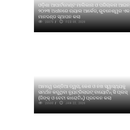
ଓଡ଼ିଶା ଆପାର୍ଟମେଣ୍ଟ ମାଲିକାନା ଓ ପରିଚାଳନା ଆଇନ
୨୦୨୩ ଅଧୀନରେ ଋୟାଲ ଆର୍କେଡ, ଭୁବନେଶ୍ୱର ଏକ
ମାନଦଣ୍ଡ ସ୍ଥାପନ କଲା
15075
FEB 08, 2026
ଆମୱେ ଇଣ୍ଡିଆ ତ୍ୱଚା, କେଶ ଓ ନଖ ସ୍ୱାସ୍ଥ୍ୟକୁ
ସମର୍ଥନ କରୁଥିବା ନୁ୍ୟଟ୍ରିଲାଇଟ୍‌ ବାୟୋଟିନ୍‌ ସି ପ୍ଲସ୍‌
(ଜିଙ୍କ୍‌ ଓ ବେଟା କାରୋଟିନ୍‌) ପ୍ରଚଳନ କଲା
15500
JAN 22, 2026