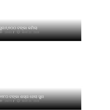
ସୁନା୬,୭୦୦ ଟଙ୍କା କମିଲା
15580
MAR 23, 2026
୨୭୮୦ ଟଙ୍କା ଶସ୍ତା ହେଲା ସୁନା
14079
MAR 20, 2026