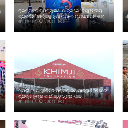
ଂ
ୁ
କ୍ରମ୍ପଟନ ପମ୍ପ୍‌ସ୍‌ ରଥ ଯାତ୍ରାରେ ‘ବିଶ୍ୱସନୀୟ
ପ୍ରଦର୍ଶନ’ ବାର୍ତ୍ତାକୁ ନୂଆ ରୂପରେ ଉପସ୍ଥାପନ କଲା
15048
JUL 28, 2026
ଖିମଜୀ ଫାଉଣ୍ଡେସନ ପକ୍ଷରୁ ରଥଯାତ୍ରା ୨୦୨୬ରେ
ଶ୍ରଦ୍ଧାଳୁଙ୍କ ପାଇଁ ସ୍ୱତନ୍ତ୍ର ସେବା
15949
JUL 22, 2026