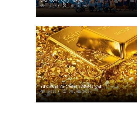
ସଚେତନତା ସୃଷ୍ଟି କରୁଛି
14187
JUL 16, 2026
ମାସକରେ ୧୫ ହଜାର ଖସିଲାଣି ସୁନା
14686
JUL 01, 2026