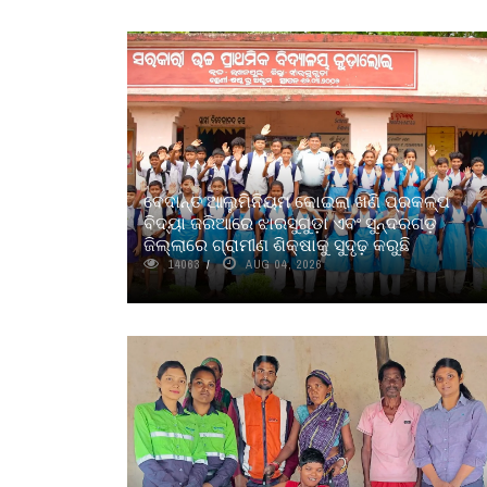
ବେଦାନ୍ତ ଆଲୁମିନିୟମ କୋଇଲା ଖଣି ପ୍ରକଳ୍ପ
ବିଦ୍ୟା ଜରିଆରେ ଝାରସୁଗୁଡ଼ା ଏବଂ ସୁନ୍ଦରଗଡ଼
ଜିଲ୍ଲାରେ ଗ୍ରାମୀଣ ଶିକ୍ଷାକୁ ସୁଦୃଢ଼ କରୁଛି
14063
AUG 04, 2026