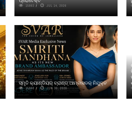
ପ୍ରୋଟେକ୍ଟ
15863
JUL 14, 2026
ସ୍ମୃତି କ୍ୟାଣ୍ଡିୟର୍‌ ବ୍ରାଣ୍ଡ୍‌ ଆମ୍ବାସଡର୍‌ ନିଯୁକ୍ତ
15868
JUN 30, 2026