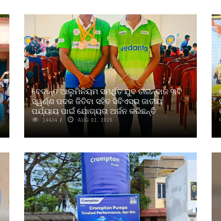
ବେଦାନ୍ତ ଆଲୁମିନିୟମ ସମର୍ଥିତ ଯୁବ ତୀରନ୍ଦାଜ ୩ଟି
ସ୍ୱର୍ଣ୍ଣ ପଦକ ଜିତିବା ସହିତ ସିବିଏସ୍ଇ ଜାତୀୟ
ପର୍ଯ୍ୟାୟ ପାଇଁ ଯୋଗ୍ୟତା ଅର୍ଜନ କରିଛନ୍ତି
14434
AUG 01, 2026