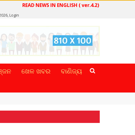
EAD NEWS IN ENGLISH ( ver.4.2)
2026,
Login
୍ଜନ
ଖେଳ ଖବର
ବାଣିଜ୍ୟ