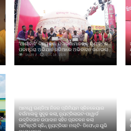
‘ଆଶୀର୍ବାଦ’ ବିଶ୍ୱକର୍ମା ମହାରଣାମାନଙ୍କୁ ଗୁଣାତ୍ମକ
ପରମ୍ପରା ଅଭିଯାନ ଜରିଆରେ ଅଭିବାଦନ ଜଣାଇଲା
14128
JUL 19, 2026
ଆମୱେ ଇଣ୍ଡିଆ ନିଜର ପ୍ରିମିୟମ ସ୍କିନକେୟାର
ବର୍ଗମାଳାକୁ ସୁଦୃଢ କଲା, ନୁ୍ୟଟ୍ରିଲାଇଟ-ପାୱାର୍ଡ
ଉଦ୍ଦିଦଜାତ ଉପାଦାନ ସହିତ ପ୍ରଚଳନ କଲା
ଆର୍ଟିଷ୍ଟ୍ରି ସ୍କିନ୍‌ ନୁ୍ୟଟ୍ରିସନ ମଲ୍‌ଟି- ଡିଫେନ୍ସ ୟୁଭି