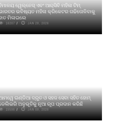
ହିମାଳୟ ୱେଲ୍‌ନେସ୍‌ ଏବଂ ଆର୍‌ସିବି ମହିଳା ଟିମ୍‌
ଭାରତର ଭବିଷ୍ୟତ ମହିଳା କ୍ରିକେଟର ଗଢିତୋଳିବାକୁ
ହାତ ମିଳାଇଲେ
16207
JAN 28, 2026
ଆମୱେ ଇଣ୍ଡିଆ ଦ୍ରୁତ ଓ ସହଜ ସେବା ସହିତ ହୋମ୍‌
ଡେଲିଭରି ଅନୁଭୂତିକୁ ନୂଆ ରୂପ ପ୍ରଦାନ କରିଛି
15596
JAN 08, 2026