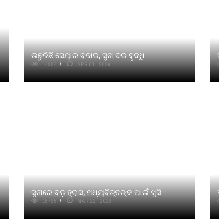
ଉଛୁଳିଛି ସେୟାର ବଜାର, ସୁନା ଦର ବୃଦ୍ଧି
14984
APR 01, 2026
ସୁନାରେ ବଡ଼ ହ୍ରାସ, ମଧ୍ୟବିତ୍ତଙ୍କ ପାଇଁ ଖୁସି
15735
MAR 22, 2026