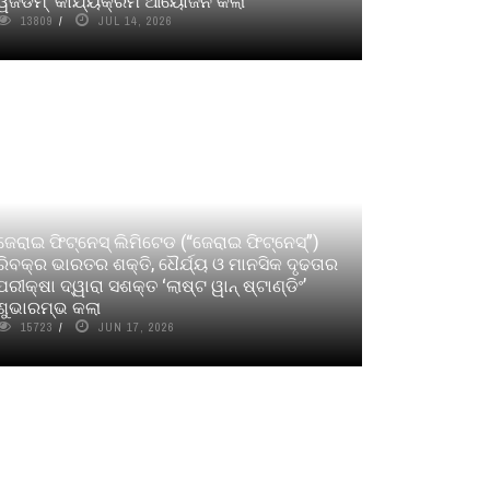
ୱିଜଡମ୍‌’ କାର୍ଯ୍ୟକ୍ରମ ଆୟୋଜନ କଲା
13809
JUL 14, 2026
ଜେରାଇ ଫିଟ୍‌ନେସ୍‌ ଲିମିଟେଡ (“ଜେରାଇ ଫିଟ୍‌ନେସ୍‌”)
ରିବକ୍‌ର ଭାରତର ଶକ୍ତି, ଧୈର୍ଯ୍ୟ ଓ ମାନସିକ ଦୃଢତାର
ପରୀକ୍ଷା ଦ୍ୱାରା ସଶକ୍ତ ‘ଲାଷ୍ଟ ୱାନ୍‌ ଷ୍ଟାଣ୍ଡିଂ’
ଶୁଭାରମ୍ଭ କଲା
15723
JUN 17, 2026