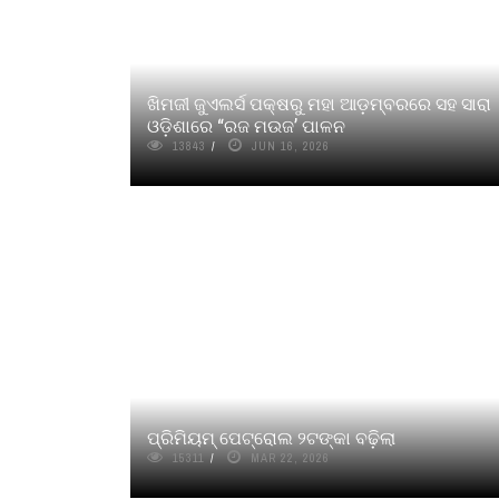
ଖିମଜୀ ଜୁଏଲର୍ସ ପକ୍ଷରୁ ମହା ଆଡ଼ମ୍ବରରେ ସହ ସାରା
ଓଡ଼ିଶାରେ “ରଜ ମଉଜ’ ପାଳନ
13843
JUN 16, 2026
ପ୍ରିମିୟମ୍ ପେଟ୍ରୋଲ ୨ଟଙ୍କା ବଢ଼ିଲା
15311
MAR 22, 2026