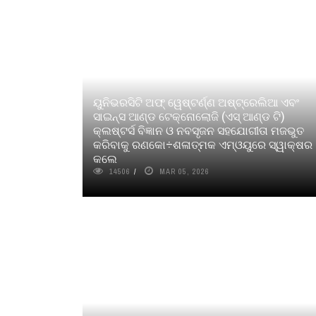
ୟୁନିଭରସିଟି ଅଫ୍‌ ୱେଷ୍ଟର୍ଣ୍ଣ ଅଷ୍ଟ୍ରେଲିଆ ଏବଂ
ସାଇନ୍ସ ଆଣ୍ଡ ଟେକ୍‌ନୋଲୋଜି (ଏସ୍‌ ଆଣ୍ଡ ଟି)
କ୍ଲଷ୍ଟର୍ସ ବିଜ୍ଞାନ ଓ ନବସୃଜନ ସହଯୋଗୀତା ମଜଭୁତ
କରିବାକୁ ରଣକୋ÷ଶଳାତ୍ମକ ଏମ୍‌ଓୟୁରେ ସ୍ୱାକ୍ଷର
କଲେ
14506
MAR 05, 2026