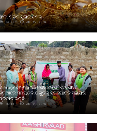
ଫିକା ପଡିବ ସୁନାର ଚମକ
14141
JUL 27, 2026
ବେଦାନ୍ତ ଆଲୁମିନିୟମ ପ୍ରକଳ୍ପ ‘ସହଯୋଗ’
ଜରିଆରେ ସମ୍ପ୍ରଦାୟଗୁଡ଼ିକୁ ସମୟୋଚିତ ସହାୟତା
ପ୍ରଦାନ କରୁଛି
15310
JUL 21, 2026