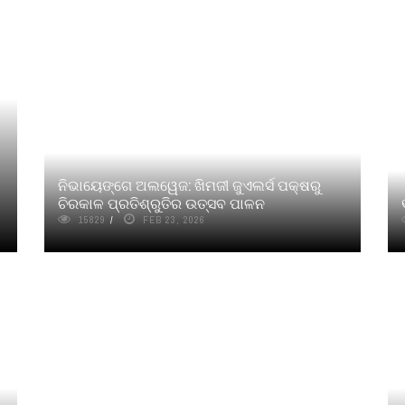
ନିଭାୟେଙ୍ଗେ ଅଲୱେଜ: ଖିମଜୀ ଜୁଏଲର୍ସ ପକ୍ଷରୁ
ଚିରକାଳ ପ୍ରତିଶ୍ରୁତିର ଉତ୍ସବ ପାଳନ
15829
FEB 23, 2026