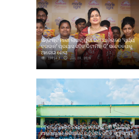
ସନ୍‌ଫିଷ୍ଟ ମାରୀ ଲାଇଟ୍‌ ପୁରୀ ରଥ ଯାତ୍ରାରେ ‘ସୂର୍ଯ୍ୟ
ବରଦାନ’ ପ୍ରୟାସ ସହିତ ଭିଟାମିନ ଡି’ ସଚେତନତାକୁ
ଆଗେଇ ନେଲା
13914
JUL 20, 2026
ବେଦାନ୍ତ ଆଲୁମିନିୟମର କୋଇଲା ଖଣି ପ୍ରକଳ୍ପ
ଆରୋଗ୍ୟମ୍ ଜରିଆରେ ଋତୁସ୍ରାବଜନିତ ସ୍ୱାସ୍ଥ୍ୟ