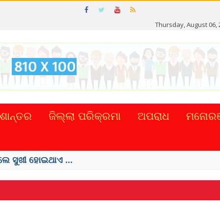
R
Thursday, August 06, 
ଶାନ୍ତର
ଜିଲ୍ଲା ପରିକ୍ରମା
ଅପରାଧ
ମନୋରଞ
ପ୍ରଚଳନ ...