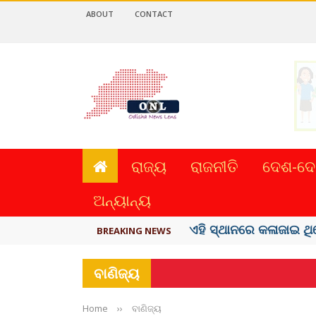
ABOUT
CONTACT
ରାଜ୍ୟ
ରାଜନୀତି
ଦେଶ-ଦେ
ଅନ୍ୟାନ୍ୟ
ଦେଶରେ ପ୍ଲାଷ୍ଟିକ୍ ନୋଟ୍‌ 
BREAKING NEWS
ବାଣିଜ୍ୟ
Home
››
ବାଣିଜ୍ୟ