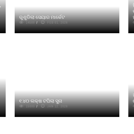
,
ଭୁଶୁଡିଲା ସେୟାର ମାର୍କେଟ
14588
FEB 01, 2026
୧.୪୦ ଲକ୍ଷ ଟପିଲା ସୁନା
15880
JAN 12, 2026