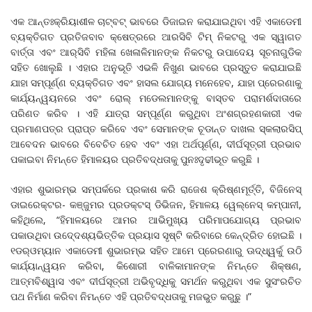
ଏକ ଆନ୍ତଃକ୍ରିୟାଶୀଳ ଚାଟ୍‌ବଟ୍‌ ଭାବରେ ଡିଜାଇନ କରାଯାଇଥିବା ଏହି ଏକାଡେମୀ
ବ୍ୟକ୍ତିଗତ ପ୍ରତିଜବାବ କ୍ଷେତ୍ରରେ ଆରସିବି ଟିମ୍‌ ନିକଟରୁ ଏକ ସ୍ୱାଗତ
ବାର୍ତ୍ତା ଏବଂ ଆର୍‌ସିବି ମହିଳା ଖେଳାଳିମାନଙ୍କ ନିକଟରୁ ଉପାଦେୟ ସୂଚନାଗୁଡିକ
ସହିତ ଖୋଲୁଛି । ଏହାର ଅନୁଭୂତି ଏଭଳି ନିଖୁଣ ଭାବରେ ପ୍ରସ୍ତୁତ କରାଯାଇଛି
ଯାହା ସମ୍ପୂର୍ଣ୍ଣ ବ୍ୟକ୍ତିଗତ ଏବଂ ହାସଲ ଯୋଗ୍ୟ ମନେହେବ, ଯାହା ପ୍ରେରଣାକୁ
କାର୍ଯ୍ୟନ୍ୱୟନରେ ଏବଂ ରୋଲ୍‌ ମଡେଲମାନଙ୍କୁ ବାସ୍ତବ ପରାମର୍ଶଦାତାରେ
ପରିଣତ କରିବ । ଏହି ଯାତ୍ରା ସମ୍ପୂର୍ଣ୍ଣ କରୁଥିବା ଅଂଶଗ୍ରହଣକାରୀ ଏକ
ପ୍ରମାଣପତ୍ର ପ୍ରାପ୍ତ କରିବେ ଏବଂ ସେମାନଙ୍କ ଚୂଡାନ୍ତ ଦାଖଲ ସ୍କଲାରସିପ୍‌
ଆବେଦନ ଭାବରେ ବିବେଚିତ ହେବ ଏବଂ ଏହା ଅର୍ଥପୂର୍ଣ୍ଣ, ଦୀର୍ଘସୂତ୍ରୀ ପ୍ରଭାବ
ପକାଇବା ନିମନ୍ତେ ହିମାଳୟର ପ୍ରତିବଦ୍ଧତାକୁ ପୁନଃଦୃଢୀଭୂତ କରୁଛି ।
ଏହାର ଶୁଭାରମ୍ଭ ସମ୍ପର୍କରେ ପ୍ରକାଶ କରି ରାଜେଶ କ୍ରିଷ୍ଣମୂର୍ତ୍ତି, ବିଜିନେସ୍‌
ଡାଇରେକ୍ଟର- କଞ୍ଜୁମର ପ୍ରଡକ୍ଟସ୍‌ ଡିଭିଜନ, ହିମାଳୟ ୱେଲ୍‌ନେସ୍‌ କମ୍ପାନୀ,
କହିଥିଲେ, “ହିମାଳୟରେ ଆମର ଆଭିମୁଖ୍ୟ ପରିମାପଯୋଗ୍ୟ ପ୍ରଭାବ
ପକାଉଥିବା ଉଦେ୍ଦଶ୍ୟଭିତ୍ତିକ ପ୍ରୟାସ ସୃଷ୍ଟି କରିବାରେ କେନ୍ଦ୍ରିତ ହୋଇଛି ।
୧ଡର୍‌ଓମ୍ୟାନ ଏକାଡେମୀ ଶୁଭାରମ୍ଭ ସହିତ ଆମେ ପ୍ରେରଣାରୁ ଊଦ୍ଧ୍ୱର୍କୁ ଉଠି
କାର୍ଯ୍ୟାନ୍ୱୟନ କରିବା, କିଶୋରୀ ବାଳିକାମାନଙ୍କ ନିମନ୍ତେ ଶିକ୍ଷଣ,
ଆତ୍ମବିଶ୍ୱାସ ଏବଂ ଦୀର୍ଘସୂତ୍ରୀ ଅଭିବୃଦ୍ଧିକୁ ସମର୍ଥନ କରୁଥିବା ଏକ ସୁସଂରଚିତ
ପଥ ନିର୍ମାଣ କରିବା ନିମନ୍ତେ ଏହି ପ୍ରତିବଦ୍ଧତାକୁ ମଜଭୁତ କରୁଛୁ ।”