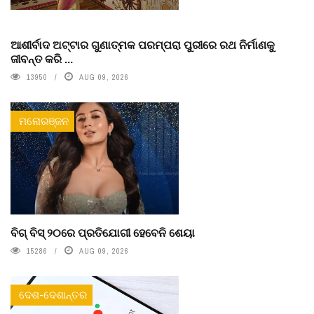
ଆଶୀର୍ବାଦ ଅଟ୍ଟାର ଗୁଣାତ୍ମକ ପରମ୍ପରା ପୁରୀରେ ରଥ ନିର୍ମାଣକୁ
ଜୀବନ୍ତ କରି ...
13950
AUG 09, 2026
ମନୋରଞ୍ଜନ
ବିଗ୍ ବିସ୍ ୨୦ରେ ପ୍ରତିଯୋଗୀ ହେବେନି ଶେୟା
15286
AUG 09, 2026
ଦେଶ-ଦେଶାନ୍ତର