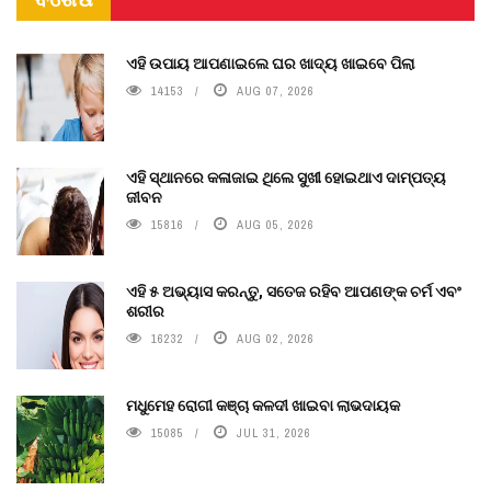
ଏହି ଉପାୟ ଆପଣାଇଲେ ଘର ଖାଦ୍ୟ ଖାଇବେ ପିଲା
14153
AUG 07, 2026
ଏହି ସ୍ଥାନରେ କଳାଜାଇ ଥିଲେ ସୁଖୀ ହୋଇଥାଏ ଦାମ୍ପତ୍ୟ
ଜୀବନ
15816
AUG 05, 2026
ଏହି ୫ ଅଭ୍ୟାସ କରନ୍ତୁ, ସତେଜ ରହିବ ଆପଣଙ୍କ ଚର୍ମ ଏବଂ
ଶରୀର
16232
AUG 02, 2026
ମଧୁମେହ ରୋଗୀ କଞ୍ଚା କଳଦୀ ଖାଇବା ଲାଭଦାୟକ
15085
JUL 31, 2026