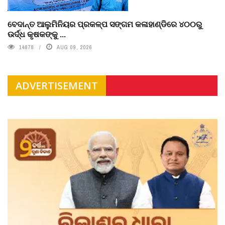
ବେଦାନ୍ତ ଆଲୁମିନିୟର ପ୍ରକଳ୍ପ ସଙ୍ଗମ କଳାହାଣ୍ଡିରେ ୪୦୦ରୁ
ଉର୍ଦ୍ଧ କୃଷକଙ୍କୁ ...
14878
AUG 09, 2026
ADVERTISEMENT