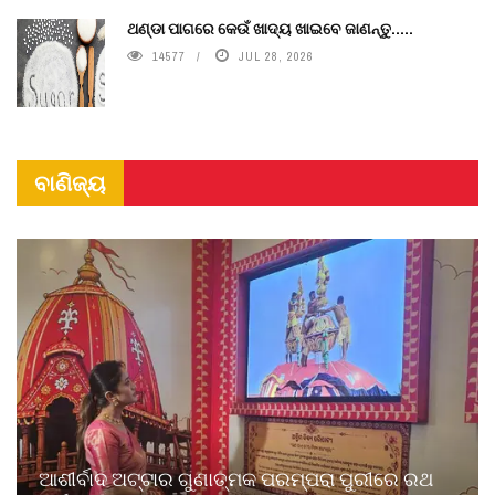
ଥଣ୍ଡା ପାଗରେ କେଉଁ ଖାଦ୍ୟ ଖାଇବେ ଜାଣନ୍ତୁ.....
14577
JUL 28, 2026
ବାଣିଜ୍ୟ
ଆଶୀର୍ବାଦ ଅଟ୍ଟାର ଗୁଣାତ୍ମକ ପରମ୍ପରା ପୁରୀରେ ରଥ