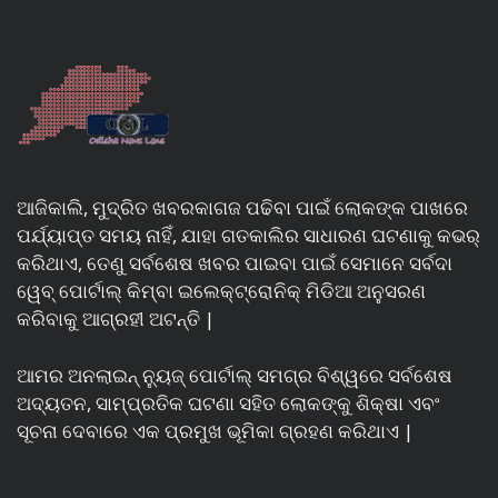
ଆଜିକାଲି, ମୁଦ୍ରିତ ଖବରକାଗଜ ପଢିବା ପାଇଁ ଲୋକଙ୍କ ପାଖରେ
ପର୍ଯ୍ୟାପ୍ତ ସମୟ ନାହିଁ, ଯାହା ଗତକାଲିର ସାଧାରଣ ଘଟଣାକୁ କଭର୍
କରିଥାଏ, ତେଣୁ ସର୍ବଶେଷ ଖବର ପାଇବା ପାଇଁ ସେମାନେ ସର୍ବଦା
ୱେବ୍ ପୋର୍ଟାଲ୍ କିମ୍ବା ଇଲେକ୍ଟ୍ରୋନିକ୍ ମିଡିଆ ଅନୁସରଣ
କରିବାକୁ ଆଗ୍ରହୀ ଅଟନ୍ତି |
ଆମର ଅନଲାଇନ୍ ନ୍ୟୁଜ୍ ପୋର୍ଟାଲ୍ ସମଗ୍ର ବିଶ୍ୱରେ ସର୍ବଶେଷ
ଅଦ୍ୟତନ, ସାମ୍ପ୍ରତିକ ଘଟଣା ସହିତ ଲୋକଙ୍କୁ ଶିକ୍ଷା ଏବଂ
ସୂଚନା ଦେବାରେ ଏକ ପ୍ରମୁଖ ଭୂମିକା ଗ୍ରହଣ କରିଥାଏ |