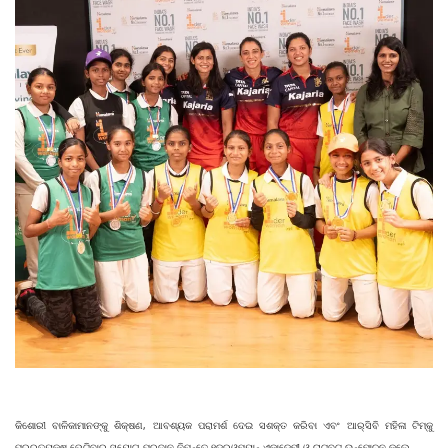
କିଶୋରୀ ବାଳିକାମାନଙ୍କୁ ଶିକ୍ଷଣ, ଆବଶ୍ୟକ ପରାମର୍ଶ ଦେଇ ସଶକ୍ତ କରିବା ଏବଂ ଆର୍‌ସିବି ମହିଳା ଟିମ୍‌କୁ
ପ୍ର୍ରତ୍ୟକ୍ଷ ଭେଟିବାର ସୁଯୋଗ ପ୍ରଦାନ ନିମନ୍ତେ ୧ଡର୍‌ଓମ୍ୟାନ୍‌ ଏକାଡେମୀ ଓ ଚାଟ୍‌ବଟ୍‌ ଉନ୍ମୋଚନ କଲେ