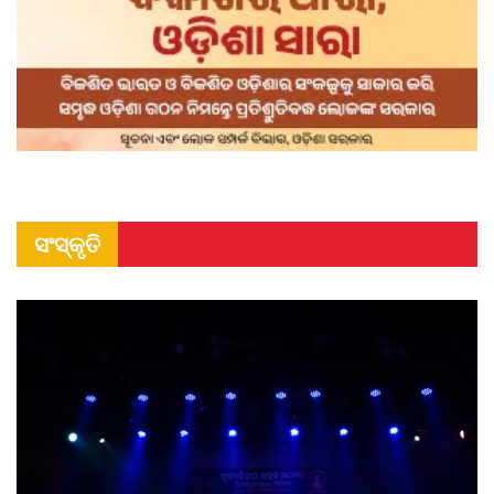
ସଂସ୍କୃତି