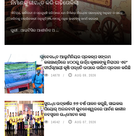
ନିର୍ମାଣକୁ ଜୀବନ୍ତ କରି ଗଢିତୋଳିଲା
ଐତିହ୍ୟ, କାରିଗରୀ ଓ ପ୍ରଯୁକ୍ତି ଜରିଆରେ ଋଥ ନିର୍ମାଣର ଚିରନ୍ତନ ପରମ୍ପରାକୁ ଅନୁଭବ ଓ ପାଳନ
କରିବାକୁ ତଲ୍ଲିନକାରୀ ଅନୁଭୂତି ୧୩,୭୫୦ରୁ ଅଧିକ ଭକ୍ତଙ୍କୁ ସମର୍ଥ କରାଇଲା
ପୁରୀ : ଆଇଟିସିର ଆଶୀର୍ବାଦ ଅ ...
ବେଦାନ୍ତ ଆଲୁମିନିୟର ପ୍ରକଳ୍ପ ସଙ୍ଗମ
କଳାହାଣ୍ଡିରେ ୪୦୦ରୁ ଉର୍ଦ୍ଧ କୃଷକଙ୍କୁ ନିରାପଦ ଏବଂ
ଦୀର୍ଘସ୍ଥାୟୀ କୃଷି ପଦ୍ଧତି ଉପରେ ତାଲିମ ପ୍ରଦାନ କରିଛି
14878
AUG 09, 2026
ସୁଗନ୍ଧ ଉତ୍କର୍ଷର ୭୭ ବର୍ଷ ପାଳନ କରୁଛି, ସାଇକଲ
ପିୟୋର୍‌ ଅଗରବତୀ ଭୁବନେଶ୍ୱରରେ ପାର୍ବଣ କାଳୀନ
ନବସୃଜନ ଉନ୍ମୋଚନ କଲା
14542
AUG 07, 2026