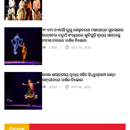
୨୯ ତମ ଓଏମ୍‌ସି ଗୁରୁ କେଳୁଚରଣ ମହାପାତ୍ର ପୁରସ୍କାର
ଉତ୍ସବର ଚତୁର୍ଥ ସଂଧ୍ୟାରେ କୁଚିପୁଡ଼ି ନୃତ୍ୟ ସାଙ୍ଗକୁ
ତବଲା ବାଦରେ ଦର୍ଶକ ବିଭୋର
17682
SEP 09, 2023
କଥକ ଶାସ୍ତ୍ରୀୟ ନୃତ୍ୟ ସହିତ ହିନ୍ଦୁସ୍ଥାନୀ କଣ୍ଠ
ସଙ୍ଗୀତରେ ଦର୍ଶକ ବିଭୋର
18082
SEP 06, 2023
ବିଶେଷ