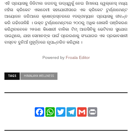
ଏହି ପ୍ରୟାସକୁ ଡିଜିଟାଲ ଜଗତରୁ ଊଦ୍ଧ୍ୱର୍କୁ ନେଇ ହିମାଳୟ ୱେଲ୍‌ନେସ୍‌ ମଧ୍ୟ
ମହିଳା କ୍ରିକେଟ ଏକାଡେମୀ ସହଯୋଗୀତାରେ ଏକ କ୍ରିକେଟ ଟୁର୍ଣ୍ଣାମେଣ୍ଟ
ଆୟୋଜନ ଜରିଆରେ କ୍ଷେତ୍ରସ୍ତରରେ ୧ଡର୍‌ଓମ୍ୟାନ ପ୍ରୟାସକୁ ଜୀବନ୍ତ
କରି ଗଢିତୋଳିଛି । ଉକ୍ତ ଟୁର୍ଣ୍ଣାମେଣ୍ଟରେ ୨୦୦ରୁ ଅଧିକ ଖେଳାଳି ପଞ୍ଜିକରଣ
କରିଥିବାବେଳେ ୨୫ଜଣ କିଶୋରୀ ବାଳିକା ଟିମ୍‌ ଆରସିବିକୁ ଭେଟିବାର ସୁଯୋଗ
ପାଇଥିଲେ, ଯାହା ସେମାନଙ୍କ ପାଇଁ ପ୍ରେରଣାକୁ ସଂଯୋଗର ଏକ ପ୍ରଭାବଶାଳୀ
ବାସ୍ତବ ଦୁନିଆଁ ମୁହୂର୍ତ୍ତରେ ରୂପାନ୍ତରିତ କରିଥିଲା ।
Powered by
Froala Editor
TAGS
HIMALAYA WELLNESS
Facebook
WhatsApp
Twitter
Telegram
Gmail
Print