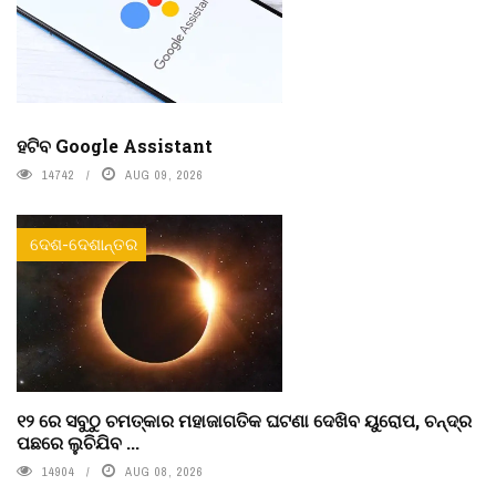
ହଟିବ Google Assistant
14742
AUG 09, 2026
ଦେଶ-ଦେଶାନ୍ତର
୧୨ ରେ ସବୁଠୁ ଚମତ୍କାର ମହାଜାଗତିକ ଘଟଣା ଦେଖିବ ୟୁରୋପ, ଚନ୍ଦ୍ର
ପଛରେ ଲୁଚିଯିବ ...
14904
AUG 08, 2026