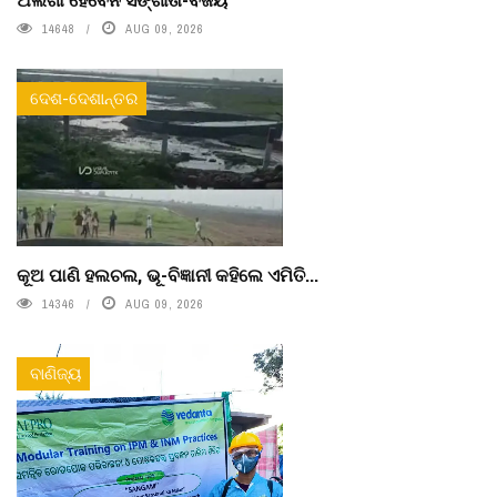
14648
AUG 09, 2026
ଦେଶ-ଦେଶାନ୍ତର
କୂଅ ପାଣି ହଲଚଲ, ଭୂ-ବିଜ୍ଞାନୀ କହିଲେ ଏମିତି...
14346
AUG 09, 2026
ବାଣିଜ୍ୟ