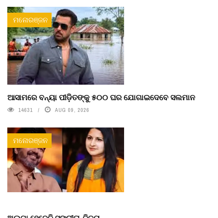
ମନୋରଞ୍ଜନ
ଆସାମରେ ବନ୍ୟା ପୀଡ଼ିତଙ୍କୁ ୫୦୦ ଘର ଯୋଗାଇଦେବେ ସଲମାନ
14631
AUG 09, 2026
ମନୋରଞ୍ଜନ
ଅଲଗା ହେବେନି ସଙ୍ଗୀତା-ବିଜୟ