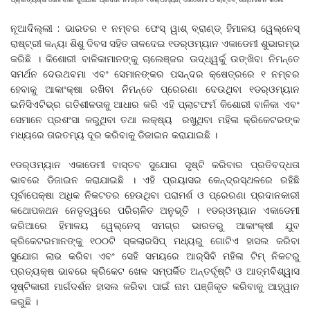
ନୂଆଦିଲ୍ଲୀ : ଭାରତର ୧ ନମ୍ବର ଫେସ୍‌ ୱାଶ୍‌ ବ୍ରାଣ୍ଡ୍‌ ହିମାଳୟ ୱେଲ୍‌ନେସ୍‌
ରାଷ୍ଟ୍ରୀ କନ୍ୟା ଶିଶୁ ଦିବସ ସହିତ ତାଳଦେଇ ୧ଡର୍‌ଓମ୍ୟାନ ଏକାଡେମୀ ଶୁଭାରମ୍ଭ
କରିଛି । କିଶୋରୀ ବାଳିକାମାନଙ୍କୁ ଚାଲେଞ୍ଜର ଊଦ୍ଧ୍ୱର୍କୁ ଉଙ୍ଖିବା ନିମନ୍ତେ
ସମର୍ଥନ ଦେଉଥବମା ଏବଂ ସେମାନଙ୍କର ପସନ୍ଦର କ୍ଷେତ୍ରରେ ୧ ନମ୍ବର
ହେବାକୁ ଆକାଂକ୍ଷା ରଖିବା ନିମନ୍ତେ ପ୍ରେରଣା ଦେଉଥିବା ୧ଡର୍‌ଓମ୍ୟାନ
ଇନିସିଏଟିଭ୍‌ର ଗତିଶୀଳତାକୁ ଆଧାର କରି ଏହି ପ୍ଲାଟଫର୍ମ କିଶୋରୀ ବାଳିକା ଏବଂ
ସେମାନେ ପ୍ରଶଂସା କରୁଥିବା ତଥା ଲକ୍ଷ୍ୟ ରଖୁଥିବା ମହିଳା କ୍ରିକେଟରଙ୍କ
ମଧ୍ୟରେ ତାରତମ୍ୟ ଦୂର କରିବାକୁ ଡିଜାଇନ କରାଯାଇଛି ।
୧ଡର୍‌ଓମ୍ୟାନ ଏକାଡେମୀ ବାସ୍ତବ ସୁଯୋଗ ସୃଷ୍ଟି କରିବାର ପ୍ରତିବଦ୍ଧତା
ଭାବରେ ଡିଜାଇନ କରାଯାଇଛି । ଏହି ପ୍ରୟାସର କେନ୍ଦ୍ରସ୍ଥଳରେ ରହିଛି
ପୂର୍ବାପେକ୍ଷା ଅଧିକ ନିକଟତର ହେଉଥିବା ପରାମର୍ଶ ଓ ପ୍ରେରଣା ପ୍ରଦାନକାରୀ
କଥୋପକଥନ ନେତୃତ୍ୱରେ ପରିଚାଳିତ ଅନୁଭୂତି । ୧ଡର୍‌ଓମ୍ୟାନ ଏକାଡେମୀ
ଜରିଆରେ ହିମାଳୟ ୱେଲ୍‌ନେସ୍‌ ସମଗ୍ର ଭାରତରୁ ଆକାଂକ୍ଷୀ ଯୁବ
କ୍ରିକେଟରମାନଙ୍କୁ ୧୦୦ଟି ସ୍କଲାରସିପ୍‌ ମଧ୍ୟରୁ ଗୋଟିଏ ହାସଲ କରିବା
ସୁଯୋଗ ଲାଭ କରିବା ଏବଂ ସେହି ସମୟରେ ଆର୍‌ସିବି ମହିଳା ଟିମ୍‌ ନିକଟରୁ
ପ୍ରତ୍ୟକ୍ଷ ଭାବରେ କ୍ରିକେଟ ଖେଳ ସମ୍ପର୍କିତ ଅନ୍ତର୍ଦୃଷ୍ଟି ଓ ଆତ୍ମବିଶ୍ୱାସ
ସୃଷ୍ଟିକାରୀ ମାର୍ଗଦର୍ଶନ ହାସଲ କରିବା ପାଇଁ ନାମ ପଞ୍ଜିକୃତ କରିବାକୁ ଆହ୍ୱାନ
କରୁଛି ।