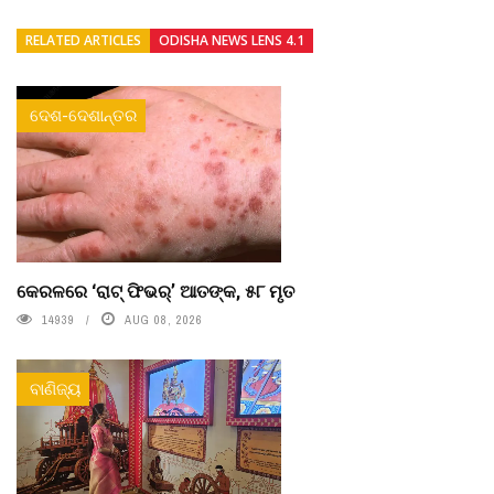
RELATED ARTICLES
ODISHA NEWS LENS 4.1
ଦେଶ-ଦେଶାନ୍ତର
କେରଳରେ ‘ରାଟ୍ ଫିଭର୍’ ଆତଙ୍କ, ୫୮ ମୃତ
14939
AUG 08, 2026
ବାଣିଜ୍ୟ