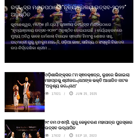
ରବୀନ୍ଦ୍ର ମଣ୍ଡପଠାରେ "ନୃତ୍ୟାଞ୍ଜଳୟ ଉତ୍ସବ-୨୦୨୨"
ଅନୁଷ୍ଠିତ
ଭୁବନେଶ୍ୱର, ୧୫/୦୫ (ନି.ପ୍ର.): ସ୍ଥାନୀୟ ରବୀନ୍ଦ୍ର ମଣ୍ଡପଠାରେ
"ନୃତ୍ୟାଞ୍ଜଳୟ ଉତ୍ସବ-୨୦୨୨" ଅନୁଷ୍ଠିତ ହୋଇଯାଇଛି । କାର୍ଯ୍ୟକ୍ରମରେ
ମୁଖ୍ୟ ଅତିଥି ଭାବେ ଧର୍ମଶାଳା ବିଧାୟକ ସ୍ଵାଧୀନ ହିମାଂଶୁ ଶେଖର ସାହୁ,
ପଦ୍ମଶ୍ରୀ ଗୁରୁ କୁମକୁମ ମହାନ୍ତି, ଓଡ଼ିଆ ଭାଷା, ସାହିତ୍ୟ ଓ ସଂସ୍କୃତି ବିଭାଗର
ଉପ-ନିର୍ଦ୍ଦେଶିକା ଶ୍ରୀମ ...
ଓଡ଼ିଶାଲିଙ୍କ୍ସର ୮ମ ସ୍ଵନକ୍ଷତ୍ର, ଲୁହରେ ଭିଜାଇଲା
ମହାପ୍ରଭୁ ଶ୍ରୀଜଗନ୍ନାଥଙ୍କ ଭକ୍ତି ଆଧାରିତ ନାଟକ
‘ଅଦୃଶ୍ୟ ଜଗନ୍ନାଥ‘
17021
JUN 25, 2025
୨୯ ତମ ଓଏମ୍‌ସି. ଗୁରୁ କେଳୁଚରଣ ମହାପାତ୍ର ପୁରସ୍କାର
ଉତ୍ସବ ଉଦ୍‍ଯାପିତ
17632
SEP 10, 2023