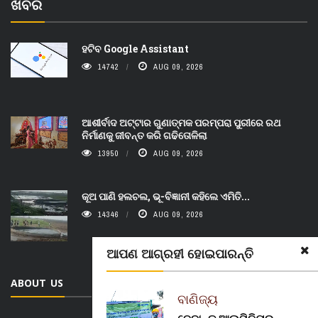
ଖବର
ହଟିବ Google Assistant
14742
AUG 09, 2026
ଆଶୀର୍ବାଦ ଅଟ୍ଟାର ଗୁଣାତ୍ମକ ପରମ୍ପରା ପୁରୀରେ ରଥ
ନିର୍ମାଣକୁ ଜୀବନ୍ତ କରି ଗଢିତୋଳିଲା
13950
AUG 09, 2026
କୂଅ ପାଣି ହଲଚଲ, ଭୂ-ବିଜ୍ଞାନୀ କହିଲେ ଏମିତି...
14346
AUG 09, 2026
ଆପଣ ଆଗ୍ରହୀ ହୋଇପାରନ୍ତି
ABOUT US
ବାଣିଜ୍ୟ