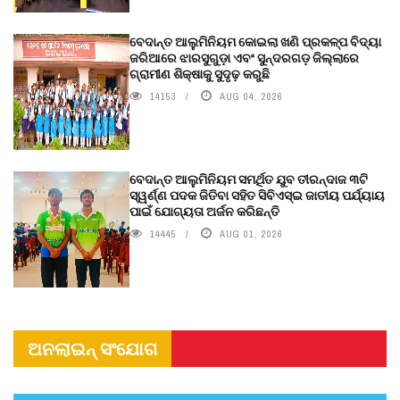
ବେଦାନ୍ତ ଆଲୁମିନିୟମ କୋଇଲା ଖଣି ପ୍ରକଳ୍ପ ବିଦ୍ୟା
ଜରିଆରେ ଝାରସୁଗୁଡ଼ା ଏବଂ ସୁନ୍ଦରଗଡ଼ ଜିଲ୍ଲାରେ
ଗ୍ରାମୀଣ ଶିକ୍ଷାକୁ ସୁଦୃଢ଼ କରୁଛି
14153
AUG 04, 2026
ବେଦାନ୍ତ ଆଲୁମିନିୟମ ସମର୍ଥିତ ଯୁବ ତୀରନ୍ଦାଜ ୩ଟି
ସ୍ୱର୍ଣ୍ଣ ପଦକ ଜିତିବା ସହିତ ସିବିଏସ୍ଇ ଜାତୀୟ ପର୍ଯ୍ୟାୟ
ପାଇଁ ଯୋଗ୍ୟତା ଅର୍ଜନ କରିଛନ୍ତି
14445
AUG 01, 2026
ଅନଲାଇନ୍ ସଂଯୋଗ