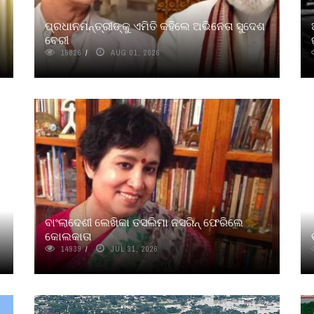
ପ୍ରଧାନମନ୍ତ୍ରୀଙ୍କୁ ଏମିତି କହିଲେ ଅଭିନେତା ସୁଦେଶ
ବେରୀ
15826
AUG 01, 2026
ବାଂଲାଦେଶୀ ଲେଖିକା ତସଲିମା ନସରିନ୍‌ ଫେରିଲେ
କୋଲକାତା
14939
JUL 31, 2026