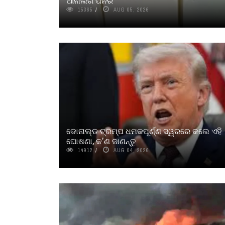
ଆନାଲଗ ପନିର
15365
AUG 05, 2026
ଡୋନାଲ୍ଡ ଟ୍ରମ୍ପ ଧମକପୂର୍ଣ୍ଣ ସ୍ୱରରେ କଲେ ଏହି
ଘୋଷଣା, କ'ଣ ଜାଣନ୍ତୁ
14912
AUG 04, 2026