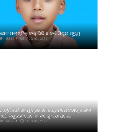
ଛୋଟ ପ୍ଲାଷ୍ଟିକ୍‌ ବଲ୍‌ ଗିଳି ୫ ବର୍ଷ ଶିଶୁର ମୃତ୍ୟୁ
15554
AUG 03, 2026
ଯାତ୍ରୀବାହୀ ମେମୁ ଟ୍ରେନ୍‌ର ଇଞ୍ଜିନରେ ହଠାତ୍ ଲାଗିଲା
ନିଆଁ, ଦ୍ରୁତବେଗରେ ୩ ବଗିକୁ ବ୍ୟାପିଗଲା
14625
AUG 03, 2026