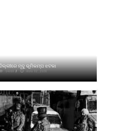
ଦିଲ୍ଲୀରେ ମୃଦୁ ଭୂମିକମ୍ପ ଝଟକା
14098
AUG 02, 2026