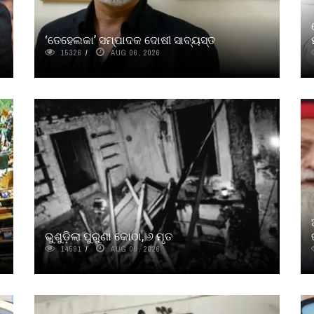
‘ତେହେଲକା’ ସମ୍ପାଦକ ଦୋଷୀ ସାବ୍ୟସ୍ତ
15326
AUG 06, 2026
ଭୁଶୁଡ଼ିଲା ପୁରୁଣା କୋଠା, ୬ ମୃତ
14591
AUG 06, 2026