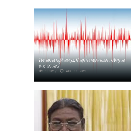
ମିଶରରେ ଭୂମିକମ୍ପ, ରିକ୍ଟର ସ୍କେଲରେ ତୀବ୍ରତା
୫.୪ ରେକର୍ଡ
13902
AUG 03, 2026