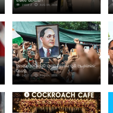
କରିବେ ସରକାର !
14969
AUG 04, 2026
ସମସ୍ତ ପ୍ରତିଶ୍ରୁତି ପୂରଣ ନହେଲେ ପୁଣି ଆନ୍ଦୋଳନ:
ସିଜେପି
14187
AUG 04, 2026