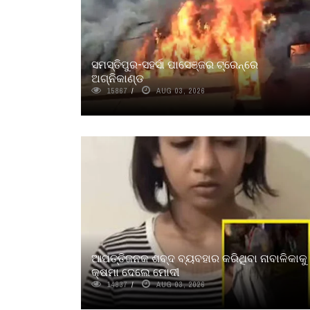
ସମସ୍ତିପୁର-ସହର୍ସା ପାସେଞ୍ଜର ଟ୍ରେନ୍‌ରେ
ଅଗ୍ନିକାଣ୍ଡ
15867
AUG 03, 2026
ଆପତ୍ତିଜନକ ଶବ୍ଦ ବ୍ୟବହାର କରିଥିବା ନାବାଳିକାକୁ
କ୍ଷମା ଦେଲେ ମୋଦୀ
14837
AUG 03, 2026