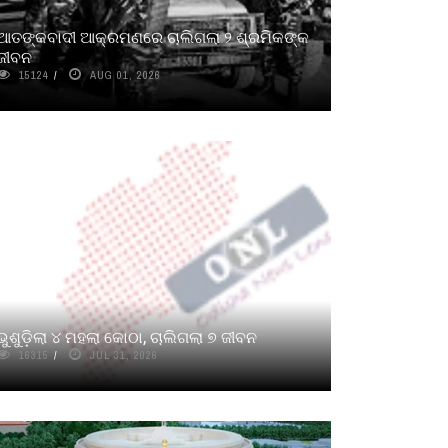
ଆତଙ୍କବାଦୀ ଆକ୍ରମଣରେ ଚାଲିଗଲା ୨ ଶ୍ରମିକଙ୍କ
ଜୀବନ
15124
AUG 01, 2026
ଭୁଶୁଡ଼ିଲା ୪ ମହଲା କୋଠା, ଚାଲିଗଲା ୭ ଜୀବନ
16315
JUL 31, 2026