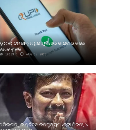
୨,୦୦୦ ଟଙ୍କାରୁ ଅଧିକ ୟୁପିଆଇ କାରବାର କଲେ
ଦେବେ ଶୁଳ୍କ!
16163
AUG 05, 2026
ତାମିଲନାଡ଼ୁର ପୂର୍ବତନ ଉପମୁଖ୍ୟମନ୍ତ୍ରୀ ଗିରଫ, ୪