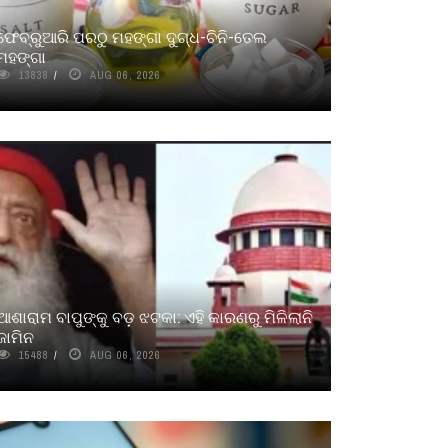
ଫେବ୍ରୁଆରି ପରଠୁ ମହଙ୍ଗା ଦୁଗ୍ଧ-ଚିନି-ତେଲ
ମହଙ୍ଗା
13838
AUG 06, 2026
ଆଶାରାମ ବାପୁଙ୍କୁ ବଡ଼ ଝଟକା: ଏହି କାରଣରୁ ମିଳିଲାନି
ଜାମିନ
15488
AUG 06, 2026