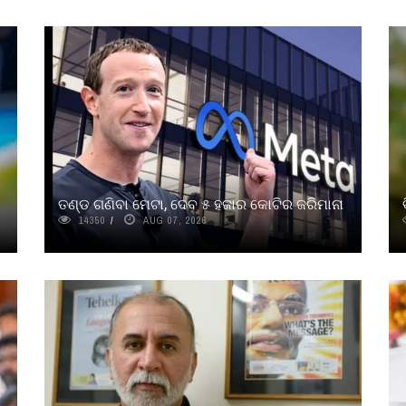
ତଣ୍ଡ ଗଣିବା ମେଟା, ଦେବ ୫ ହଜାର କୋଟିର ଜରିମାନା
14350
AUG 07, 2026