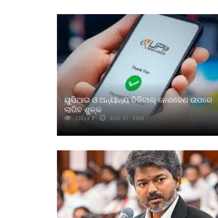
ୟୁପିଆଇ ଓ ଅନ୍ୟାନ୍ୟ ଡିଜିଟାଲ୍ ନେଣଦେଣ ଉପରେ
ଲାଗିବ ଶୁଳ୍କ
13514
AUG 07, 2026