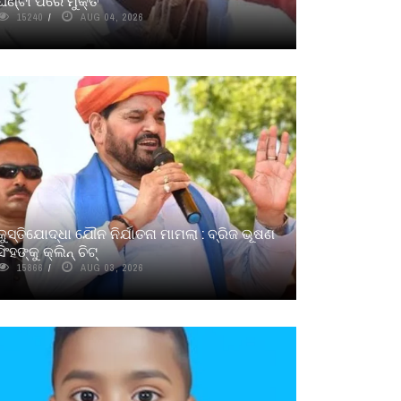
ଘଣ୍ଟା ପରେ ମୁକ୍ତ
15240
AUG 04, 2026
କୁସ୍ତିଯୋଦ୍ଧା ଯୌନ ନିର୍ଯାତନା ମାମଲା : ବ୍ରିଜ ଭୂଷଣ
ସିଂହଙ୍କୁ କ୍ଲିନ୍ ଚିଟ୍
15866
AUG 03, 2026