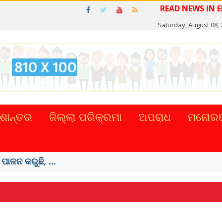
Saturday, August 08,
ଶାନ୍ତର
ଜିଲ୍ଲା ପରିକ୍ରମା
ଅପରାଧ
ମନୋରଞ
ଟାଲ୍ ନେଣଦେଣ ...