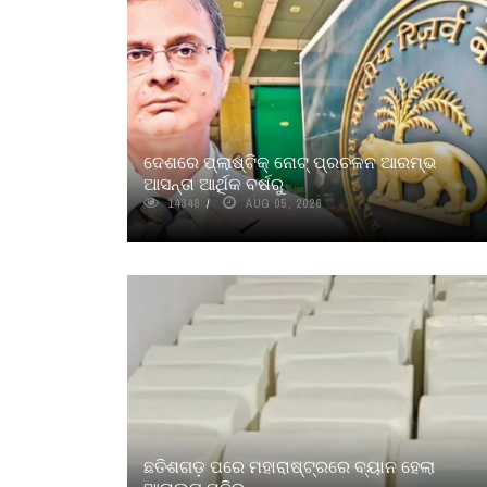
ଦେଶରେ ପ୍ଲାଷ୍ଟିକ୍ ନୋଟ୍‌ ପ୍ରଚଳନ ଆରମ୍ଭ
ଆସନ୍ତା ଆର୍ଥିକ ବର୍ଷରୁ
14348
AUG 05, 2026
ଛତିଶଗଡ଼ ପରେ ମହାରାଷ୍ଟ୍ରରେ ବ୍ୟାନ ହେଲା