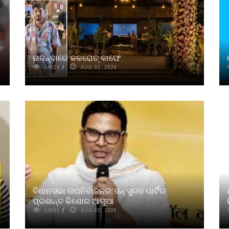
ନାଳନ୍ଦାରେ କକରୋଚ୍ କାଫେ
14014
AUG 03, 2026
ବିଧାନସଭା ଉପନିର୍ବାଚନର: ଜନ୍ ସୁରଜ ପାର୍ଟିର
ପ୍ରଶାନ୍ତ କିଶୋର ଆଗୁଆ
14891
AUG 03, 2026