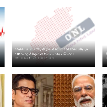
ବନ୍ଦେ ଭାରତ ଏକ୍ସପ୍ରେସ ଟ୍ରେନ ଯୋଗେ ଜୀବନ୍ତ
ମାନବ ହୃତପିଣ୍ଡ ସଫଳତାର ସହ ପରିବହନ
15374
AUG 02, 2026