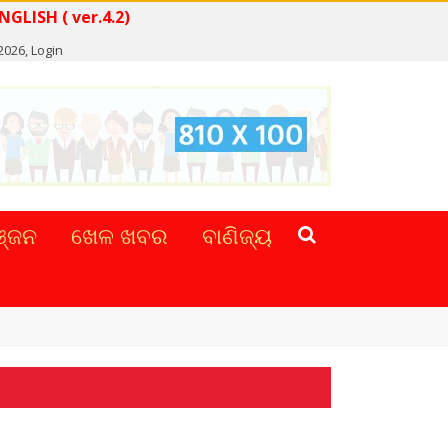
READ NEWS IN ENGLISH ( ver.4.2)
 2026,
Login
୍ଜନ
ଖେଳ ଖବର
ବାଣିଜ୍ୟ