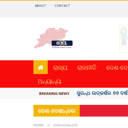
ABOUT
CONTACT
ରାଜ୍ୟ
ରାଜନୀତି
ଦେଶ-ଦେ
ଅନ୍ୟାନ୍ୟ
ୟୁପିଆଇ ଓ ଅନ୍ୟାନ୍ୟ ଡିଜି
BREAKING NEWS
ଦେଶ-ଦେଶାନ୍ତର
Home
››
ଦେଶ-ଦେଶାନ୍ତର