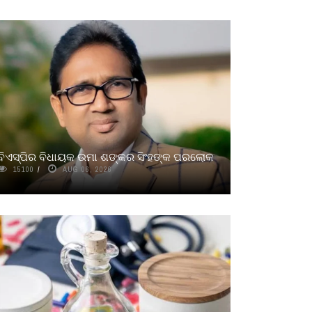
ବିଏସ୍‌ପିର ବିଧାୟକ ଉମା ଶଙ୍କର ସିଂହଙ୍କ ପରଲୋକ
15100
AUG 06, 2026