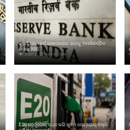
ଚତୁର୍ଥ ଥର ପାଇଁ ରେପୋରେଟ ହାରକୁ ଅପରିବର୍ତ୍ତିତ
ରଖିଲା RBI
15837
AUG 05, 2026
E20 ପେଟ୍ରୋଲ୍ ବନ୍ଦ କରି ଶୁଦ୍ଧ ପେଟ୍ରୋଲ୍ ବିକ୍ରି