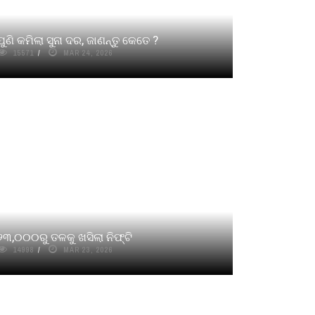
ପୁଣି କମିଲା ସୁନା ଦର, ଜାଣନ୍ତୁ କେତେ ?
15571
MAR 24, 2026
୨୩,୦୦୦ରୁ ତଳକୁ ଖସିଲା ନିଫ୍ଟି
14998
MAR 23, 2026