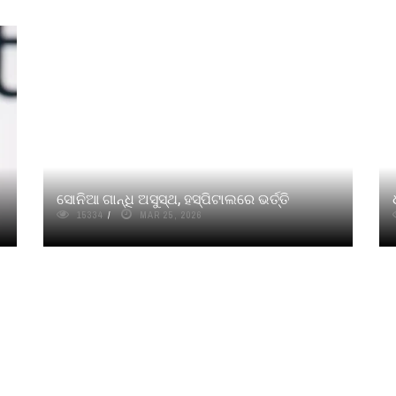
ସୋନିଆ ଗାନ୍ଧି ଅସୁସ୍ଥ, ହସ୍ପିଟାଲରେ ଭର୍ତ୍ତି
15334
MAR 25, 2026