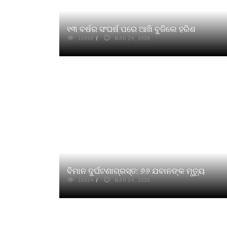
୧୩ ବର୍ଷର ସଂଘର୍ଷ ପରେ ଆଖି ବୁଜିଲେ ହରିଶ
15950
MAR 24, 2026
ବିମାନ ଦୁର୍ଘଟଣାଗ୍ରସ୍ତ: ୬୬ ଯବାନଙ୍କ ମୃତ୍ୟୁ
15034
MAR 24, 2026