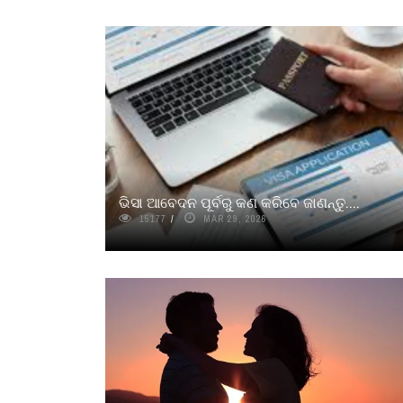
ଭିସା ଆବେଦନ ପୂର୍ବରୁ କଣ କରିବେ ଜାଣନ୍ତୁ....
15177
MAR 29, 2026