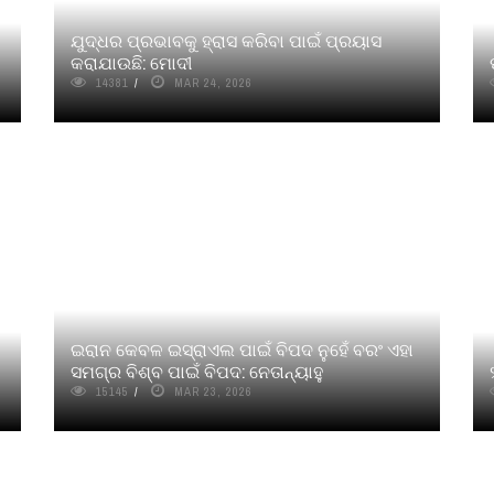
ଯୁଦ୍ଧର ପ୍ରଭାବକୁ ହ୍ରାସ କରିବା ପାଇଁ ପ୍ରୟାସ
କରାଯାଉଛି: ମୋଦୀ
14381
MAR 24, 2026
ଇରାନ କେବଳ ଇସ୍ରାଏଲ ପାଇଁ ବିପଦ ନୁହେଁ ବରଂ ଏହା
ସମଗ୍ର ବିଶ୍ବ ପାଇଁ ବିପଦ: ନେତାନ୍ୟାହୁ
15145
MAR 23, 2026