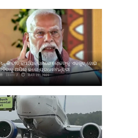
ମନ୍ କି ବାତ୍ କାର୍ଯ୍ୟକ୍ରମରେ ଲୋକଙ୍କୁ ଏକଜୁଟ୍ ହୋଇ
ରହିବାକୁ ଅପିଲ୍ କଲେ ପ୍ରଧାନମନ୍ତ୍ରୀ
14480
MAR 29, 2026