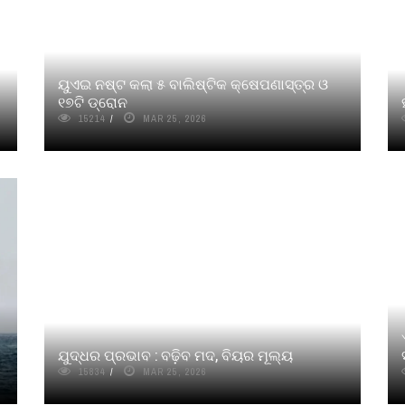
ୟୁଏଇ ନଷ୍ଟ କଲା ୫ ବାଲିଷ୍ଟିକ କ୍ଷେପଣାସ୍ତ୍ର ଓ
୧୭ଟି ଡ୍ରୋନ
15214
MAR 25, 2026
ଯୁଦ୍ଧର ପ୍ରଭାବ : ବଢ଼ିବ ମଦ, ବିୟର ମୂଲ୍ୟ
15834
MAR 25, 2026