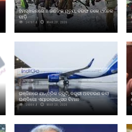
ହିମସ୍ଖଳନରେ ୭ ଜଣଙ୍କ ମୃତ୍ୟୁ, ବରଫ ତଳେ ଅନେକ
ଗାଡ଼ି
14797
MAR 28, 2026
ଇଞ୍ଜିନରେ ଯାନ୍ତ୍ରିକ ତ୍ରୁଟି, ଜରୁରୀ ଅବତରଣ କଲା
ଇଣ୍ଡିଗୋ ଏୟାରଲାଇନ୍ସର ବିମାନ
14964
MAR 28, 2026