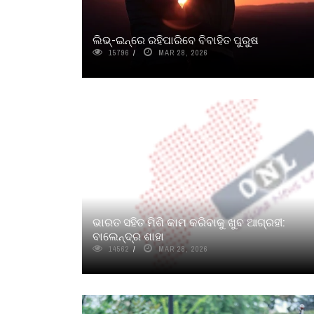
ଲିଭ୍‌-ଇନ୍‌ରେ ରହିପାରିବେ ବିବାହିତ ପୁରୁଷ
15796
MAR 28, 2026
ଭାରତ ସହିତ ମିଶି କାମ କରିବାକୁ ଖୁବ ଆଗ୍ରହୀ:
ବାଲେନ୍ଦ୍ର ଶାହା
14562
MAR 28, 2026