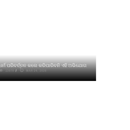
ଧର୍ମ ପରିବର୍ତ୍ତନ କଲେ କରିପାରିବନି ଏହି ଅଭିଯୋଗ
13978
MAR 24, 2026