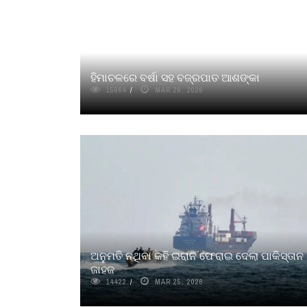
ହିମାଚଳରେ ବର୍ଷା ସହ ବଜ୍ରପାତ ଆଶଙ୍କା
15664
MAR 26, 2026
ଅନୁମତି ନଥିବା କହି ଇରାନ ଫେରାଇ ଦେଲା ପାକିସ୍ତାନ
ଜାହଜ
14422
MAR 25, 2026