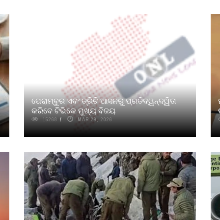
ପେରାମ୍ବୁର ଏବଂ ତ୍ରିଚି ଆସନରୁ ପ୍ରତିଦ୍ୱନ୍ଦ୍ୱିତା
କରିବେ ଟିଭିକେ ମୁଖ୍ୟ ବିଜୟ
15268
MAR 29, 2026