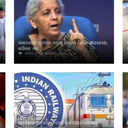
ଲକଡାଉନ ଗୁଜବର ଜବାବ ଦେଲେ ନିର୍ମଳା ସୀତାରମଣ,
କହିଲେ ଏହା....
14761
MAR 27, 2026
ସାହସିକତା ଯବାନଙ୍କ ପାଇଁ ଭାରତୀୟ ରେଲୱେ