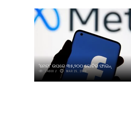
‘ମେଟା’ ଉପରେ ୩୫,୨୦୦ କୋଟିର ଫାଇନ୍
14808
MAR 25, 2026