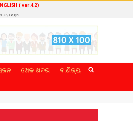
AD NEWS IN ENGLISH ( ver.4.2)
 2026,
Login
୍ଜନ
ଖେଳ ଖବର
ବାଣିଜ୍ୟ