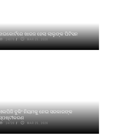
ହାଇକୋର୍ଟରେ ଖାରଜ ହେଲା ଲାଲୁଙ୍କ ପିଟିସନ
14976
MAR 25, 2026
ଏଲପିଜି ବୁକିଂ ନିୟମକୁ ନେଇ ସରକାରଙ୍କ
ସ୍ପଷ୍ଟୀକରଣ
14726
MAR 25, 2026