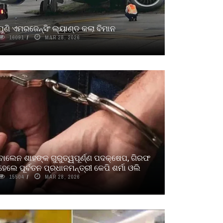
ପୁଣି ଏମରଜେନ୍ସିଂ ଲ୍ୟାଣ୍ଡ କଲା ବିମାନ
16091
MAR 28, 2026
ବାଲେନ ଶାହଙ୍କ ଗୁରୁତ୍ୱପୂର୍ଣ୍ଣ ପଦକ୍ଷେପ, ଗିରଫ
ହେଲେ ପୂର୍ବତନ ପ୍ରଧାନମନ୍ତ୍ରୀ କେପି ଶର୍ମା ଓଲି
15504
MAR 28, 2026