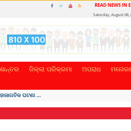
RE
Saturday, August 08,
ଶାନ୍ତର
ଜିଲ୍ଲା ପରିକ୍ରମା
ଅପରାଧ
ମନୋରଞ
ତଙ୍କ, ୫୮ ମୃତ