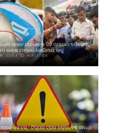
ବନ୍ଦେ ଭାରତ ଯାତ୍ରୀଙ୍କ ଦହି ପ୍ୟାକେଟରେ ପୋକ,
୫୦ ଲକ୍ଷ ଟଙ୍କାର ଜୋରିମାନା ଲାଗୁ
15198
MAR 27, 2026
ଟ୍ରାଭେଲ୍ସ ବସ୍‌ - ଟିପ୍ପର ଟ୍ରକ ଧକ୍କା, ୧୩ ଜୀବନ୍ତ