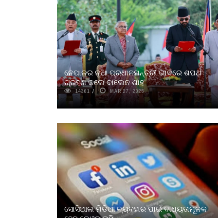
ନେପାଳର ନୂଆ ପ୍ରଧାନମନ୍ତ୍ରୀ ଭାବରେ ଶପଥ
ଗ୍ରହଣ କଲେ ବାଲେନ ଶାହ
14361
MAR 27, 2026
ସୋସିଆଲ ମିଡିଆ ବ୍ୟବହାର ପାଇଁ ବାଧ୍ୟତାମୂଳକ