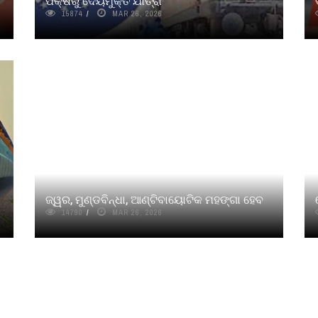
ପକ୍ଷରୁ ଦେୟମୁକ୍ତ ଯାତ୍ରା
15874
MAR 26, 2026
ଜ୍ୱର, ମୁଣ୍ଡବିନ୍ଧା, ଆଣ୍ଟିବାୟୋଟିକ ମହଙ୍ଗା ହେବ
14790
MAR 26, 2026