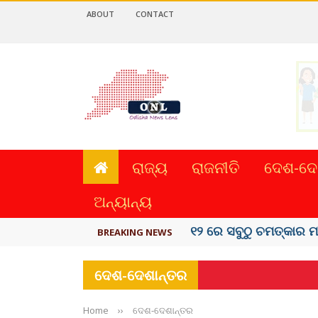
ABOUT
CONTACT
ରାଜ୍ୟ
ରାଜନୀତି
ଦେଶ-ଦେ
ଅନ୍ୟାନ୍ୟ
କେରଳରେ ‘ରାଟ୍ ଫିଭର୍’ ଆ
BREAKING NEWS
ଦେଶ-ଦେଶାନ୍ତର
Home
››
ଦେଶ-ଦେଶାନ୍ତର