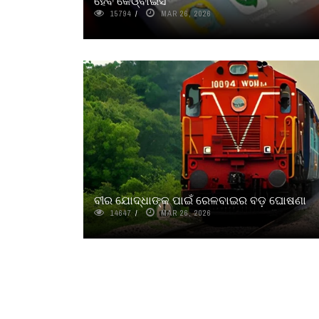
ହେବ କେଓ୍ବାଇସି
15794
MAR 26, 2026
ବୀର ଯୋଦ୍ଧାଙ୍କ ପାଇଁ ରେଳବାଇର ବଡ଼ ଘୋଷଣା
14647
MAR 26, 2026