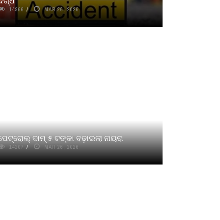
ଦଗ୍ଧ
14966
MAR 26, 2026
ପେଟ୍ରୋଲ୍‌ ଦାମ୍‌ ୫ ଟଙ୍କା ବଢ଼ାଇଲା ନାୟରା
14207
MAR 26, 2026