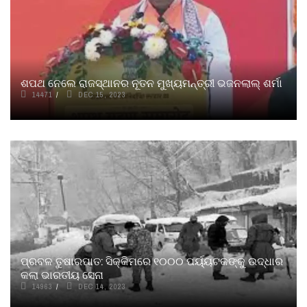
ଶପଥ ନେଲେ ରାଜସ୍ଥାନର ନୂତନ ମୁଖ୍ୟମନ୍ତ୍ରୀ ଭଜନଲାଲ୍ ଶର୍ମା
14471
DEC 15, 2023
ପ୍ରବଳ ତୁଷାରପାତ: ସିକ୍କିମରେ ୧୦୦୦ ପର୍ୟ୍ୟଟକଙ୍କୁ ଉଦ୍ଧାର
କଲା ଭାରତୀୟ ସେନା
14963
DEC 14, 2023