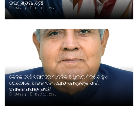
ଉପମୁଖ୍ୟମନ୍ତ୍ରୀ
15675
DEC 10, 2023
କେବଳ ସେହି ସମାଜରେ ମାନବିକ ଅଧିକାର ବିକଶିତ ହୁଏ
ଯେଉଁଠାରେ ଆଇନ ଏବଂ ନ୍ୟାୟ ସମସ୍ତଙ୍କ ପାଇଁ
ସମାନ:ଉପରାଷ୍ଟ୍ରପତି
15899
DEC 10, 2023