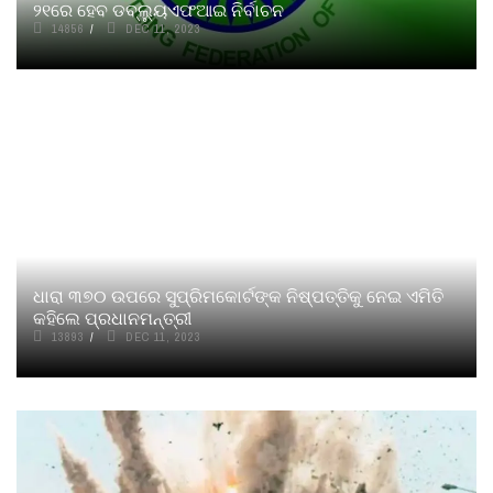
୨୧ରେ ହେବ ଡବ୍ଲ୍ୟୁଏଫଆଇ ନିର୍ବାଚନ
14856
DEC 11, 2023
ଧାରା ୩୭୦ ଉପରେ ସୁପ୍ରିମକୋର୍ଟଙ୍କ ନିଷ୍ପତ୍ତିକୁ ନେଇ ଏମିତି
କହିଲେ ପ୍ରଧାନମନ୍ତ୍ରୀ
13893
DEC 11, 2023