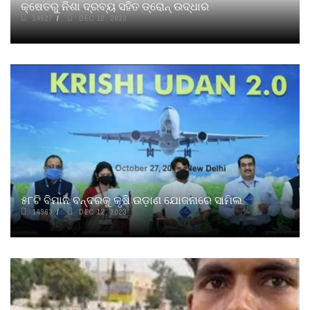
କ୍ଷେତରୁ ନିଶା ଦ୍ରବ୍ୟ ସହିତ ଡ୍ରୋନ୍‌‌ ଉଦ୍ଧାର
14527
DEC 12, 2023
୫୮ଟି ବିମାନ ବନ୍ଦରକୁ କୃଷି ଉଡ଼ାଣ ଯୋଜନାରେ ସାମିଲ
14963
DEC 12, 2023