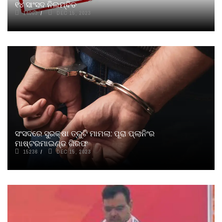
୧୪ ସାଂସଦ ନିଲମ୍ବିତ
14003
DEC 15, 2023
ସଂସଦରେ ସୁରକ୍ଷା ତ୍ରୁଟି ମାମଲା: ପୂରା ପ୍ଲାନିଂର
ମାଷ୍ଟରମାଇଣ୍ଡ ଗିରଫ
15236
DEC 15, 2023