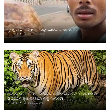
ଗୁପଚୁପ ବିକାଳିଙ୍କ ମାସକୁ ରୋଜଗାର ୭୫ ହଜାର
14098
DEC 11, 2023
କେରଳ ସରକାରଙ୍କ ନିର୍ଦ୍ଦେଶ: ଯଦି ବାଘ ମଣିଷ ଖାଇଛି ବୋଲି
ସାବ୍ୟସ୍ତ ହୁଏ, ତାହେଲେ ତାକୁ ମାରିଦିଅ
15958
DEC 11, 2023