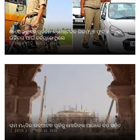
ହେରୋଇନ ସହ ପୂର୍ବତନ କନେଷ୍ଟବଳ ଗିରଫ, ୭ ଫୁଟ ୬ ଇଞ୍ଚ
ଉଚ୍ଚତା ପାଇଁ ଚର୍ଚ୍ଚାରେ ଥିଲେ
15659
DEC 16, 2023
ରାମ ମନ୍ଦିର ଉଦ୍‌ଘାଟନ ପୂର୍ବରୁ ମୋଦିଙ୍କ ଆଗରେ ବଡ଼ ସର୍ତ୍ତ
14725
DEC 16, 2023