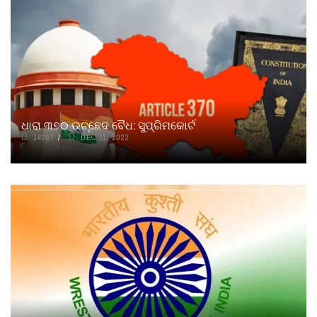
ଧାରା ୩୭୦ ଉଚ୍ଛେଦ ବୈଧ: ସୁପ୍ରିମକୋର୍ଟ
14267
DEC 11, 2023