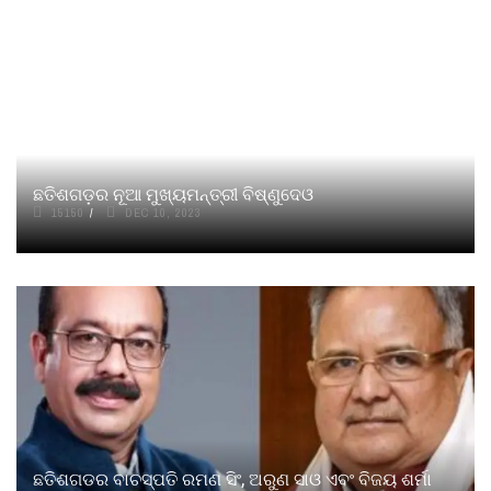
ଛତିଶଗଡ଼ର ନୂଆ ମୁଖ୍ୟମନ୍ତ୍ରୀ ବିଷ୍ଣୁଦେଓ
15150
DEC 10, 2023
ଛତିଶଗଡର ବାଚସ୍ପତି ରମଣ ସିଂ, ଅରୁଣ ସାଓ ଏବଂ ବିଜୟ ଶର୍ମା