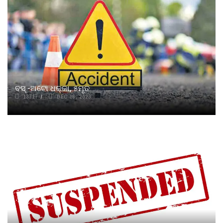
ବସ୍‌ -ଅଟୋ ଧକ୍କା, ୫ମୃତ
13717
DEC 16, 2023