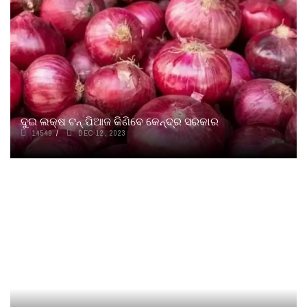
ଦୁଇ ଲକ୍ଷ ଟନ୍‌‌ ପିଆଜ କିଣିବେ କେନ୍ଦ୍ର ସରକାର
14549
DEC 12, 2023