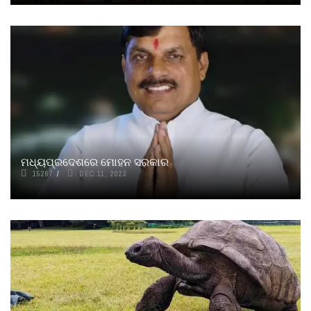
ମଧ୍ୟପ୍ରଦେଶରେ ମୋହନ ସରକାର
15267
DEC 11, 2023