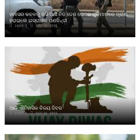
ହମାସର କବଳରୁ ଖସି ଆସି ନିଜ ଦେଶ ସେନାର ଗୁଳିମାଡରେ ପ୍ରାଣ
ହରାଇଲେ ଇସ୍ରାଏଲ ପଣବନ୍ଦୀ
14215
DEC 16, 2023
ଆଜି ଐତିହାସିକ ବିଜୟ ଦିବସ
14187
DEC 16, 2023