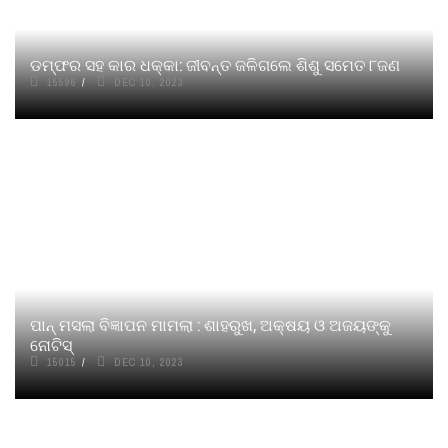
ଡମ୍ଫର ସହ କାର ଧକ୍କା: ଜୀବନ୍ତ ଜଳିଗଲେ ଶିଶୁ ସମେତ ୮ଜଣ
15596
DEC 10, 2023
ପାନ୍ ମସଲା ବିଜ୍ଞାପନ ମାମଲା : ଶାହରୁଖ, ଅକ୍ଷୟ ଓ ଅଜୟଙ୍କୁ
ନୋଟିସ୍
15015
DEC 10, 2023