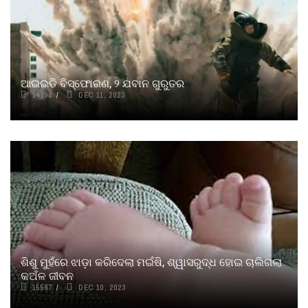
ଆଇଇଡି ବିସ୍ଫୋରଣ, ୨ ଯବାନ ଗୁରୁତର
14198
DEC 11, 2023
ଶିଶୁ ମୁହଁରେ ଝାଡ଼ା କରିଦେଲା ମଇଁଷି, ଶ୍ୱାସରୁଦ୍ଧ ହୋଇ ଚାଲିଗଲା
କଅଁଳ ଜୀବନ
15567
DEC 10, 2023