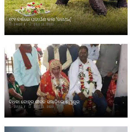
୧୯୧ ବର୍ଷରେ ପଦାର୍ପଣ କଲା ‘ଜନାଥନ୍‌’
14633
DEC 11, 2023
ବିଧବା ବୋହୂର ଜୀବନ ସଜାଡ଼ିଲେ ଶ୍ୱଶୁର
15591
DEC 11, 2023