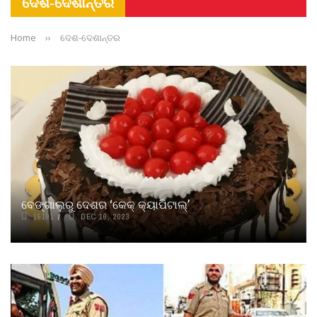
ଦେଶ-ଦେଶାନ୍ତର
Home
››
ଦେଶ-ଦେଶାନ୍ତର
ବେଙ୍ଗାଲୁରୁ ଦେଶର ‘କେକ୍‌ କ୍ୟାପିଟାଲ୍‌’
15191
DEC 16, 2023