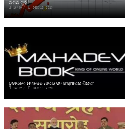
ଉପର ମୁହାଁ
16490
DEC 13, 2023
ଦୁବାଇରେ ମହାଦେବ ଆପର ସହ ସଂସ୍ଥାପକ ଗିରଫ
14332
DEC 13, 2023