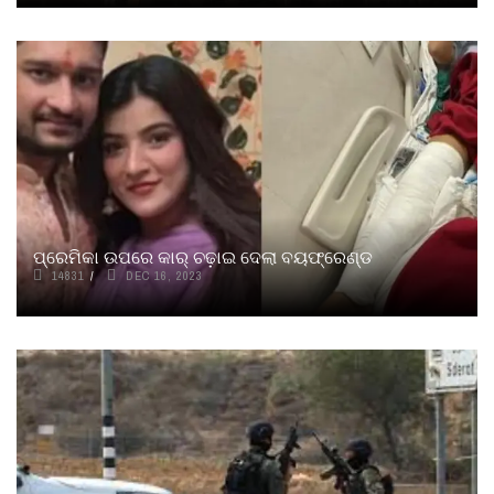
ପ୍ରେମିକା ଉପରେ କାର୍‌ ଚଢ଼ାଇ ଦେଲା ବୟଫ୍ରେଣ୍ଡ
14831
DEC 16, 2023