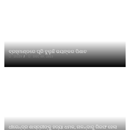
ବ୍ରହ୍ମାଣ୍ଡରେ ଘୂରି ବୁଲୁଛି ଭୟଙ୍କର ପିଶାଚ
15129
DEC 09, 2023
ଧୀରେନ୍ଦ୍ର ଶାସ୍ତ୍ରୀଙ୍କୁ ହତ୍ୟା ଧମକ, ନାଳନ୍ଦାରୁ ଗିରଫ ହେଲା