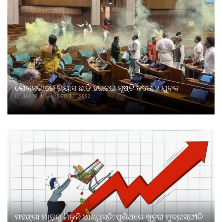
ଲୋକସଭାରେ ଗ୍ୟାସ ଛାଡି ହଇଚଇ ସୃଷ୍ଟି କଲେ ୨ ଯୁବକ
15576
DEC 13, 2023
ମହଙ୍ଗା ମାଡ଼ରୁ ମିଳୁନି ଆଶ୍ୱସ୍ତି: ପୁଣିଥରେ ଖୁଚୁରା ମୁଦ୍ରାସ୍ଫୀତି