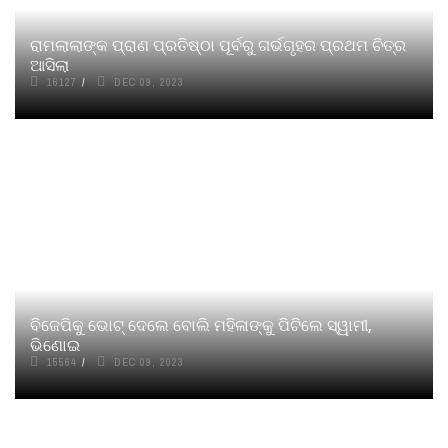
ରାମଲାଲାଙ୍କ ପ୍ରାଣ ପ୍ରତିଷ୍ଠା ପୂର୍ବରୁ ଗର୍ଭଗୃହର ପ୍ରଥମ ଚିତ୍ର
ଆସିଲା
16127
DEC 09, 2023
ବିଜେପିକୁ ଭୋଟ୍ ଦେଲେ ବୋଲି ମହିଳାଙ୍କୁ ପିଟିଲେ ସ୍ୱାମୀ,
ଭିଣୋଇ
15564
DEC 09, 2023