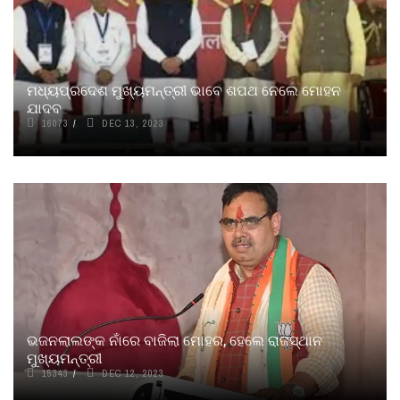
ମଧ୍ୟପ୍ରଦେଶ ମୁଖ୍ୟମନ୍ତ୍ରୀ ଭାବେ ଶପଥ ନେଲେ ମୋହନ
ଯାଦବ
16073
DEC 13, 2023
ଭଜନଲାଲଙ୍କ ନାଁରେ ବାଜିଲା ମୋହର, ହେଲେ ରାଜସ୍ଥାନ
ମୁଖ୍ୟମନ୍ତ୍ରୀ
15343
DEC 12, 2023