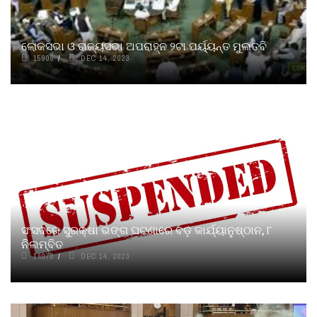
ଲୋକସଭା ଓ ରାଜ୍ୟସଭା ଅପରାହ୍ନ ୨ଟା ପର୍ୟ୍ୟନ୍ତ ମୁଲତବି
15908
DEC 14, 2023
ସଂସଦରେ ସୁରକ୍ଷା ଭଙ୍ଗ ଘଟଣାରେ ବଡ଼ କାର୍ଯ୍ୟାନୁଷ୍ଠାନ, ୮
ନିଲମ୍ବିତ
14078
DEC 14, 2023