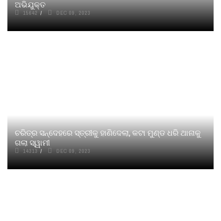
ଅଭିଯୁକ୍ତ
15642
DEC 09, 2023
ଚରିତ୍ର ସନ୍ଦେହରେ ସ୍ତ୍ରୀକୁ ହାଣିଦେଲା, କଟା ମୁଣ୍ଡ ଧରି ଥାନାକୁ
ଗଲା ସ୍ୱାମୀ
14313
DEC 09, 2023