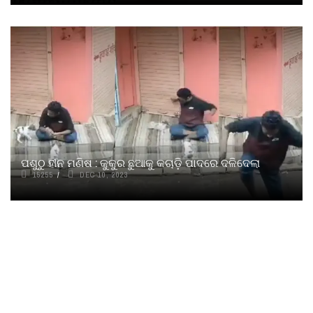
ପଶୁଠୁ ହୀନ ମଣିଷ : କୁକୁର ଛୁଆକୁ କଚାଡ଼ି ପାଦରେ ଦଳିଦେଲା
15255
DEC 10, 2023