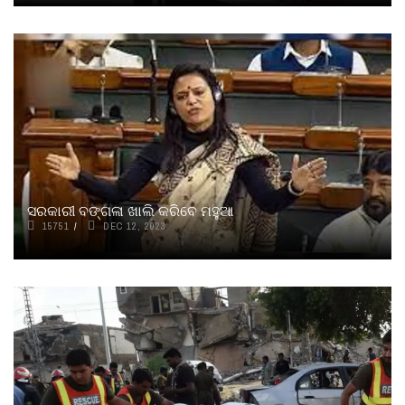
ସରକାରୀ ବଙ୍ଗଳା ଖାଲି କରିବେ ମହୁଆ
15751
DEC 12, 2023