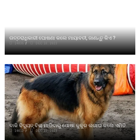
ଉତ୍ତରାଧିକାରୀ ଘୋଷଣା କଲେ ମାୟାବତୀ, ଜାଣନ୍ତୁ କିଏ ?
14835
DEC 10, 2023
ବାକି ବିଦ୍ୟୁତ୍‌ ବିଲ୍‌ ମାଗିବାରୁ ପୋଷା କୁକୁର ଲଗାଇ କଲେ ଏମିତି
14612
DEC 10, 2023