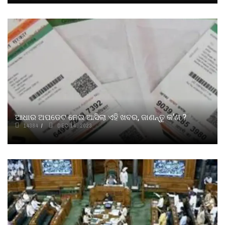
ଆଧାର ଅପଡେଟ ନେଇ ଆସିଲା ଏହି ଖବର, ଜାଣନ୍ତୁ କ’ଣ ?
14384
DEC 14, 2023