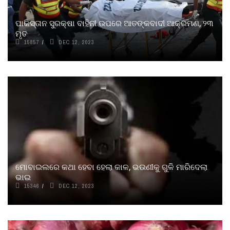
ପାକିସ୍ତାନ ସୁରକ୍ଷା ବାହିନୀ ଉପରେ ଆତଙ୍କବାଦୀ ଆକ୍ରମଣ, ୨୩
ମୃତ
15857
DEC 12, 2023
ମୋବାଇଲରେ କଥା ହେବା ହେଲା କାଳ, ଭଉଣୀକୁ ଗୁଳି ମାରିଦେଲା
ଭାଇ
15346
DEC 12, 2023