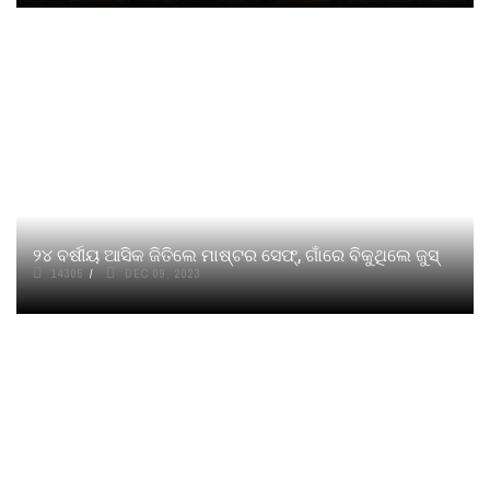
୨୪ ବର୍ଷୀୟ ଆସିକ ଜିତିଲେ ମାଷ୍ଟର ସେଫ୍‌, ଗାଁରେ ବିକୁଥିଲେ ଜୁସ୍
14305
DEC 09, 2023