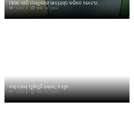
ଆସନ ଲାଗି ମତାଧିକାର ସାବ୍ୟସ୍ତ କରିବେ ଭୋଟର
14747
MAY 24, 2024
ବସ୍‌-ଟ୍ରକ୍‌ ମୁହାଁମୁହିଁ ଧକ୍କା, ୭ ମୃତ
14456
MAY 24, 2024