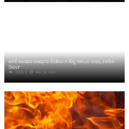
ବେବି କେୟାର ସେଣ୍ଟର ନିଆଁରେ ୭ ଶିଶୁ ଜୀବନ୍ତ ଦଗ୍ଧ, ମାଲିକ
ଗିରଫ
15721
MAY 26, 2024