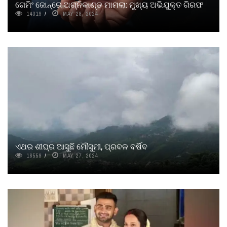
ଗେମିଂ ଜୋନ୍‌ରେ ଅଗ୍ନିକାଣ୍ଡ ମାମଲା: ମୁଖ୍ୟ ଅଭିଯୁକ୍ତ ଗିରଫ
14319
MAY 28, 2024
ଏଥର ଶୀଘ୍ର ଆସୁଛି ମୌସୁମୀ, ପ୍ରବଳ ବର୍ଷିବ
16559
MAY 27, 2024