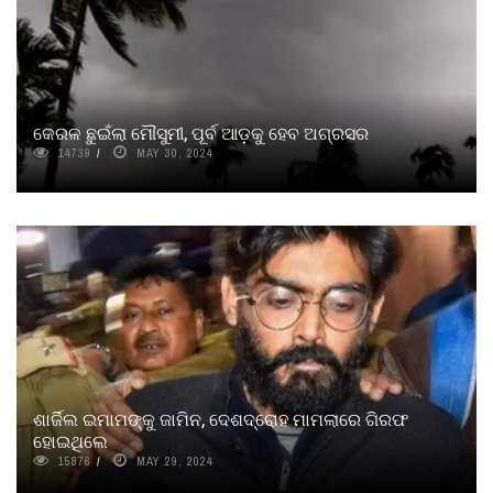
କେରଳ ଛୁଇଁଲା ମୌସୁମୀ, ପୂର୍ବ ଆଡ଼କୁ ହେବ ଅଗ୍ରସର
14739
MAY 30, 2024
ଶାର୍ଜିଲ ଇମାମଙ୍କୁ ଜାମିନ, ଦେଶଦ୍ରୋହ ମାମଲାରେ ଗିରଫ
ହୋଇଥିଲେ
15876
MAY 29, 2024