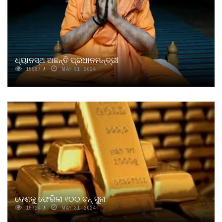
ଧ୍ୟାନସ୍ଥ ଅଛନ୍ତି ପ୍ରଧାନମନ୍ତ୍ରୀ
15987
MAY 31, 2024
ଦେଶକୁ ଫେରିଲା ୧୦୦ ଟନ୍‌ ସୁନା
15724
MAY 31, 2024