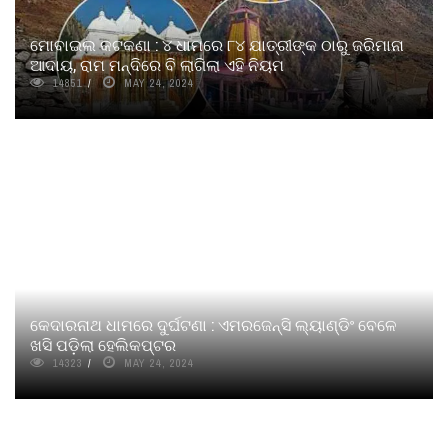
ମୋବାଇଲ କଟକଣା : ୪ ଧାମରେ ୮୪ ଯାତ୍ରୀଙ୍କ ଠାରୁ ଜରିମାନା
ଆଦାୟ, ରାମ ମନ୍ଦିରେ ବି ଲାଗିଲା ଏହି ନିୟମ
14851
MAY 24, 2024
କେଦାରନାଥ ଧାମରେ ଦୁର୍ଘଟଣା : ଏମରଜେନ୍ସି ଲ୍ୟାଣ୍ଡିଂ ବେଳେ
ଖସି ପଡ଼ିଲା ହେଲିକପ୍ଟର
14323
MAY 24, 2024