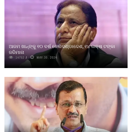
ଆଜମ ଖାନ୍‌ଙ୍କୁ ୧୦ ବର୍ଷ ଜେଲଦଣ୍ଡାଦେଶ, ୧୪ ଲକ୍ଷ ଟଙ୍କା
ଜରିମାନା
14752
MAY 30, 2024