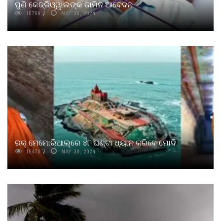
ପୁଣି କେଜ୍ରିଓ୍ୱାଲଙ୍କ ଜାମିନ ଆବେଦନ
15769
MAY 30, 2024
ରକ୍‌ ମେମୋରିଆଲ୍‌ରେ ୪୮ ଘଣ୍ଟା ଧ୍ୟାନ କରିବେ ମୋଦି
15470
MAY 30, 2024