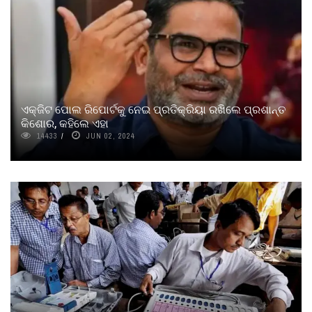
ଏକ୍‌‌ଜିଟ ପୋଲ ରିପୋର୍ଟକୁ ନେଇ ପ୍ରତିକ୍ରିୟା ରଖିଲେ ପ୍ରଶାନ୍ତ
କିଶୋର, କହିଲେ ଏହା
14433
JUN 02, 2024