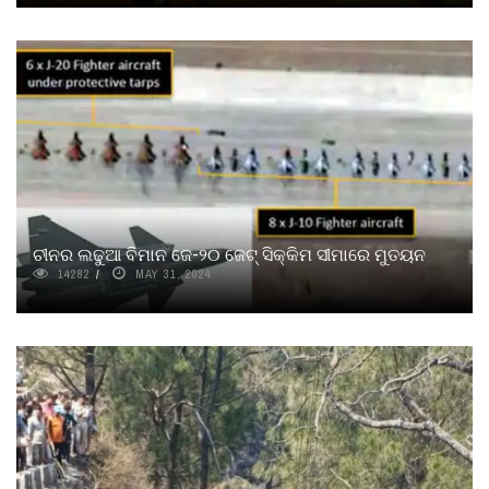
ଚୀନର ଲଢୁଆ ବିମାନ ଜେ-୨୦ ଜେଟ୍‌ ସିକ୍କିମ ସୀମାରେ ମୁତୟନ
14282
MAY 31, 2024