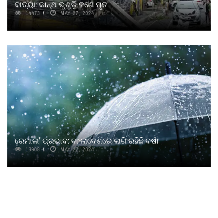
ବାତ୍ୟା: କାନ୍ଥ ଭୁଶୁଡ଼ି ଜଣେ ମୃତ
14473
MAY 27, 2024
ରେମାଲ’ ପ୍ରଭାବ: ବାଂଲାଦେଶରେ ଲାଗି ରହିଛି ବର୍ଷା
15908
MAY 27, 2024