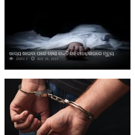
ଖାଦ୍ୟ ଖାଇବା ପରେ ହେଲା ବାନ୍ତି ସହ ଝାଡା, ତାପରେ ମୃତ୍ୟୁ
15653
MAY 28, 2024