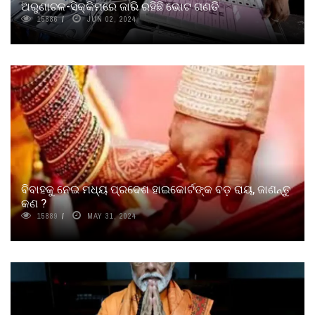
ଅରୁଣାଚଳ-ସିକ୍କିମରେ ଜାରି ରହିଛି ଭୋଟ ଗଣତି
15886
JUN 02, 2024
ବିବାହକୁ ନେଇ ମଧ୍ୟ ପ୍ରଦେଶ ହାଇକୋର୍ଟଙ୍କ ବଡ଼ ରାୟ, ଜାଣନ୍ତୁ
କଣ ?
15889
MAY 31, 2024