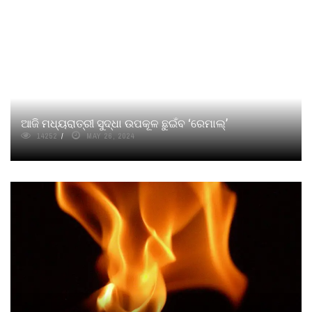
ଆଜି ମଧ୍ୟରାତ୍ରୀ ସୁଦ୍ଧା ଉପକୂଳ ଛୁଇଁବ ‘ରେମାଲ୍’
14252
MAY 26, 2024