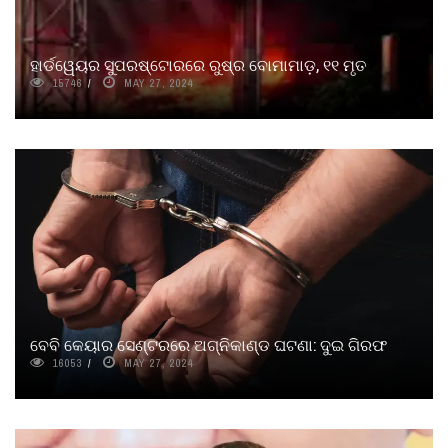
ହାର୍ଡୱେୟର ସୁପରଷ୍ଟୋରରେ ରୁଷ୍‌ର ବୋମାମାଡ଼, ୧୧ ମୃତ
15746
MAY 27, 2024
ବେବି କେୟାର ସେଣ୍ଟରରେ ଅଗ୍ନିକାଣ୍ଡ ଘଟଣା: ଦୁଇ ଗିରଫ
16053
MAY 27, 2024