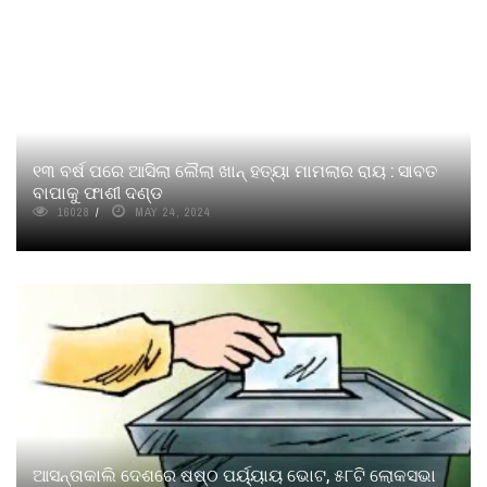
୧୩ ବର୍ଷ ପରେ ଆସିଲା ଲୈଲା ଖାନ୍ ହତ୍ୟା ମାମଲାର ରାୟ : ସାବତ
ବାପାକୁ ଫାଶୀ ଦଣ୍ଡ
16028
MAY 24, 2024
ଆସନ୍ତାକାଲି ଦେଶରେ ଷଷ୍ଠ ପର୍ୟ୍ୟାୟ ଭୋଟ, ୫୮ଟି ଲୋକସଭା