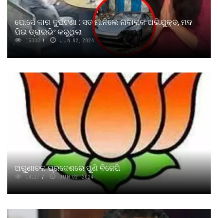
ପୋର୍ସେ କାର ଦୁର୍ଘଟଣା : ସତ ମାନିଲେ ନାବାଳକ ଅଭିଯୁକ୍ତ, ମଦ
ପିଇ ଡ୍ରାଇଭିଂ କରୁଥିଲା
15333
JUN 02, 2024
ଅରୁଣାଚଳ ପ୍ରଦେଶରେ ପୁଣି ବିଜେପି
14117
JUN 02, 2024