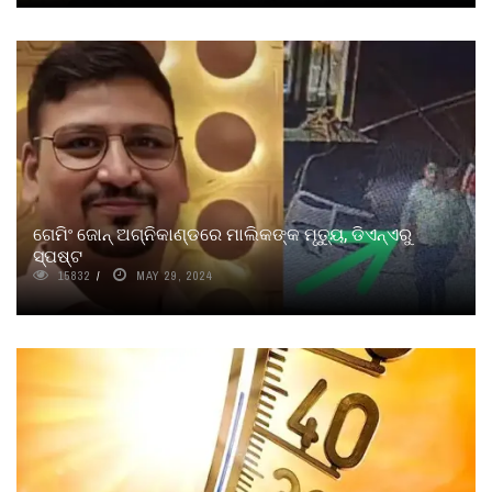
ଗେମିଂ ଜୋନ୍ ଅଗ୍ନିକାଣ୍ଡରେ ମାଲିକଙ୍କ ମୃତ୍ୟୁ, ଡିଏନ୍‌ଏରୁ
ସ୍ପଷ୍ଟ
15832
MAY 29, 2024