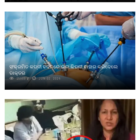
ସଂକ୍ରମିତ କଡ୍‌ନୀ ବଦଳରେ ଭଲ କିଡ୍‌ନୀ ବାହାର କରିଦେଲେ
ଡାକ୍ତର
15989
JUN 02, 2024