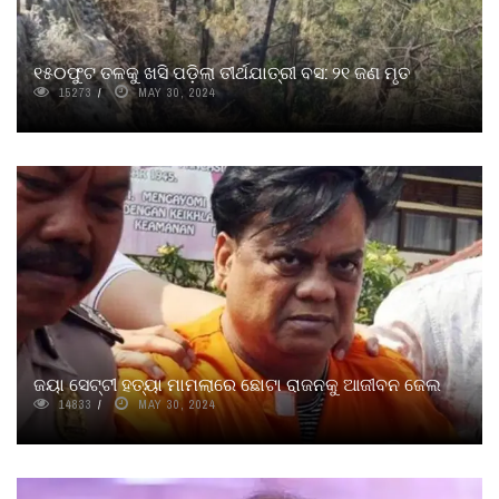
୧୫୦ଫୁଟ ତଳକୁ ଖସି ପଡ଼ିଲା ତୀର୍ଥଯାତ୍ରୀ ବସ: ୨୧ ଜଣ ମୃତ
15273
MAY 30, 2024
ଜୟା ସେଟ୍ଟୀ ହତ୍ୟା ମାମଲାରେ ଛୋଟା ରାଜନକୁ ଆଜୀବନ ଜେଲ
14833
MAY 30, 2024