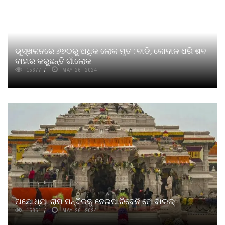
ଭୂସ୍ଖଳନରେ ୬୭୦ରୁ ଅଧିକ ଲୋକ ମୃତ : ବାଡି, କୋଦାଳ ଧରି ଶବ
ବାହାର କରୁଛନ୍ତି ଗାଁଲୋକ
15677
MAY 26, 2024
ଅଯୋଧ୍ୟା ରାମ ମନ୍ଦିରକୁ ନେଇପାରିବେନି ମୋବାଇଲ୍‌
15851
MAY 26, 2024