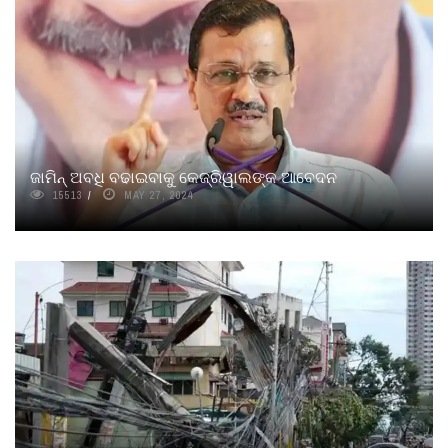
ଜାମିନ୍ ଅବଧି ବଢାଇବାକୁ କେଜ୍ରିୱାଲଙ୍କ ଆବେଦନ
15513
MAY 27, 2024