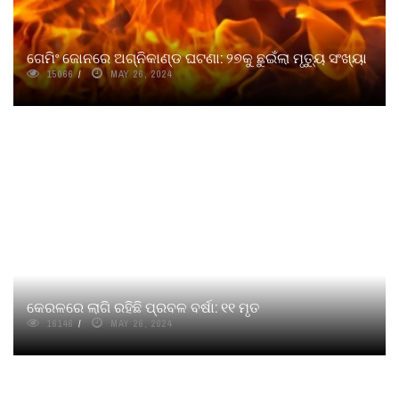
ଗେମିଂ ଜୋନରେ ଅଗ୍ନିକାଣ୍ଡ ଘଟଣା: ୨୭କୁ ଛୁଇଁଲା ମୃତ୍ୟୁ ସଂଖ୍ୟା
15066
MAY 26, 2024
କେରଳରେ ଲାଗି ରହିଛି ପ୍ରବଳ ବର୍ଷା: ୧୧ ମୃତ
16146
MAY 26, 2024