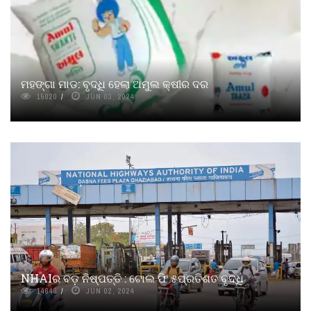
ମହଙ୍ଗା ମାଡ: ବୃଦ୍ଧି ହେଲା ଅମୁଲ କ୍ଷୀର ଦର
15020
JUN 03, 2024
NHAIର ବଡ଼ ନିଷ୍ପତ୍ତି : ଟୋଲ ଫି ୫ପ୍ରତିଶତ ବୃଦ୍ଧି
14646
JUN 02, 2024