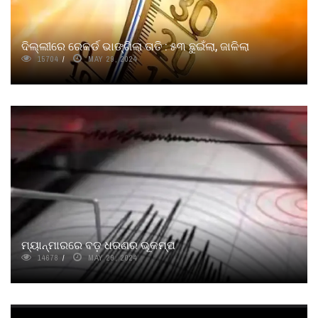
ଦିଲ୍ଲୀରେ ରେକର୍ଡ ଭାଙ୍ଗିଲା ତାତି : ୫୩ ଛୁଇଁଲା, ଜାଳିଲା
15704
MAY 29, 2024
ମ୍ୟାନ୍‌ମାରରେ ବଡ଼ ଧରଣର ଭୂକମ୍ପ
14678
MAY 29, 2024