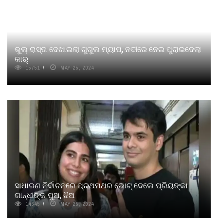
ଭୁଲ୍ ରାସ୍ତା ଦେଖାଇଲା ଗୁଗୁଲ ମ୍ୟାପ୍‌, ନଦୀରେ ନେଇ ପୁରାଇଦେଲା
କାର୍
15751
MAY 25, 2024
ସାଧାରଣ ନିର୍ବାଚନରେ ପ୍ରଥମଥର ଭୋଟ୍ ଦେଲେ ପ୍ରିୟଙ୍କା
ଗାନ୍ଧୀଙ୍କ ପୁଅ, ଝିଅ
14645
MAY 25, 2024