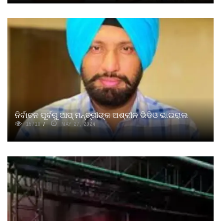
ନିର୍ବାଚନ ପୂର୍ବରୁ ଆପ୍ ମନ୍ତ୍ରୀଙ୍କ ଅଶ୍ଳୀଳ ଭିଡିଓ ଭାଇରାଲ
15710
MAY 27, 2024