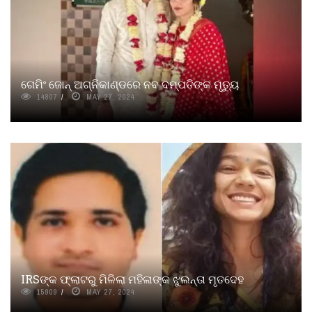
ଗେମିଂ ଜୋନ୍ ଅଗ୍ନିକାଣ୍ଡରେ ନବ ଦମ୍ପତିଙ୍କ ମୃତ୍ୟୁ
14807
MAY 27, 2024
IRSଙ୍କ ଫ୍ଲାଟରୁ ମିଳିଲା ମହିଳାଙ୍କ ଝୁଲନ୍ତା ମୃତଦେହ
15909
MAY 27, 2024