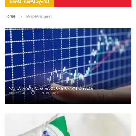
ଦେଶ-ଦେଶାନ୍ତର
Home
››
ଦେଶ-ଦେଶାନ୍ତର
ସବୁ ରେକର୍ଡକୁ ପାର କରିଛି ସେନସେକ୍ସ ଓ ନିଫଟି
15050
JUN 03, 2024