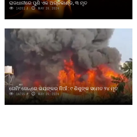
ରାଜଧାନୀରେ ପୁଣି ଏକ ଅଗ୍ନିକାଣ୍ଡ, ୩ ମୃତ
14201
MAY 26, 2024
ଗେମିଂ ଜୋନ୍‌ରେ ଭୟଙ୍କର ନିଆଁ : ୯ ଶିଶୁଙ୍କ ସମେତ ୨୪ ମୃତ
14705
MAY 25, 2024