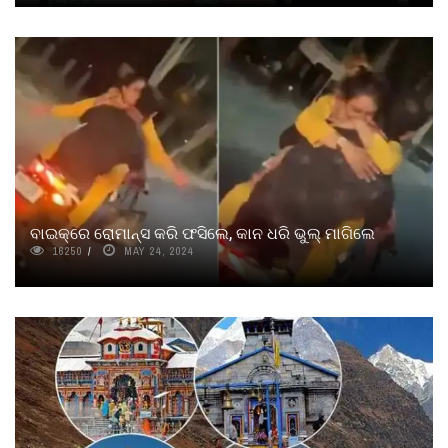
ବାଇକ୍‌ରେ ରୋମାନ୍ସ କରି ଫସିଲେ, କାନ ଧରି ଭୁଲ୍ ମାଗିଲେ
16250
MAY 24, 2024