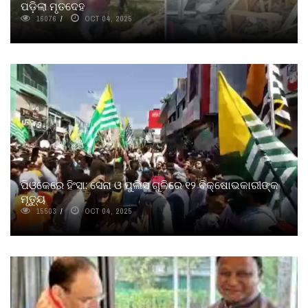
ପଡ଼ିଲା ମୃତଦେହ
16076
OCT 04, 2025
ପିଓକେରେ ହିଂସା: ସେନା ଓ ପୁଲିସ ଗୁଳିରେ ୧୨ ବିକ୍ଷୋଭକାରୀଙ୍କ
ମୃତ୍ୟୁ
15503
OCT 04, 2025