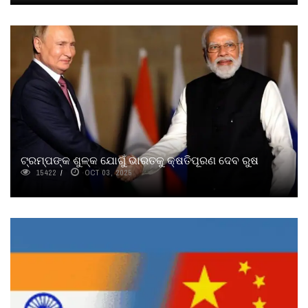
ଟ୍ରମ୍ପଙ୍କ ଶୁଳ୍କ ଯୋଗୁଁ ଭାରତକୁ କ୍ଷତିପୂରଣ ଦେବ ରୁଷ
15422
OCT 03, 2025