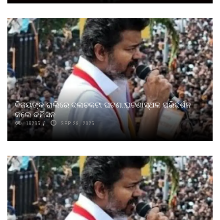
ବିଜୟଙ୍କ ରାଲିରେ ଦଳାଚକଟା ଘଟଣା:ଘଟଣାସ୍ଥଳ ପରିଦର୍ଶନ
କଲେ କମିସନ
16265
SEP 29, 2025