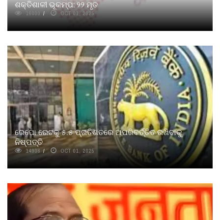
ଶକ୍ତିଶାଳୀ ଭୂକମ୍ପ: ୨୨ ମୃତ
16000
OCT 01, 2025
ରେପୋ ରେଟକୁ ୫.୫ ପ୍ରତିଶତରେ ଅପରିବର୍ତ୍ତିତ ରଖିବାକୁ
ନିଷ୍ପତ୍ତି
14906
OCT 01, 2025