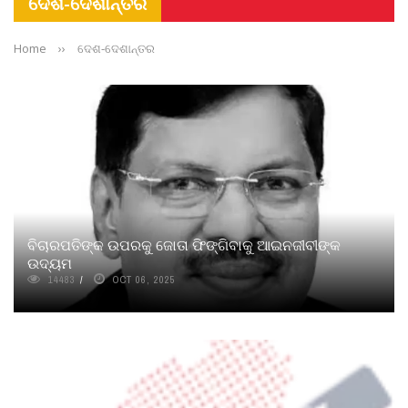
ଦେଶ-ଦେଶାନ୍ତର
Home
››
ଦେଶ-ଦେଶାନ୍ତର
ବିଚାରପତିଙ୍କ ଉପରକୁ ଜୋତା ଫିଙ୍ଗିବାକୁ ଆଇନଜୀବୀଙ୍କ
ଉଦ୍ୟମ
14483
OCT 06, 2025