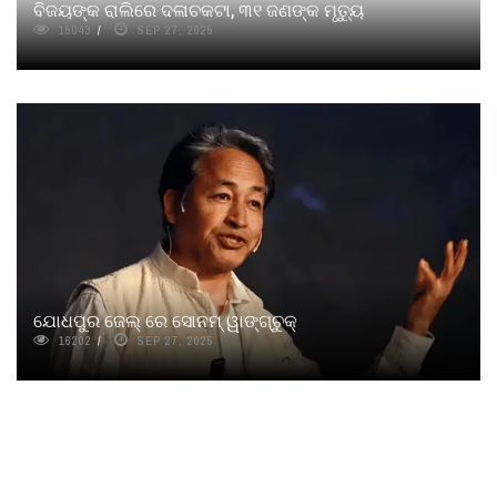
ବିଜୟଙ୍କ ରାଲିରେ ଦଳାଚକଟା, ୩୧ ଜଣଙ୍କ ମୃତ୍ୟୁ
15043
SEP 27, 2025
ଯୋଧପୁର ଜେଲ୍ ରେ ସୋନମ୍ ୱାଙ୍ଗ୍‌ଚୁକ୍‌
16202
SEP 27, 2025