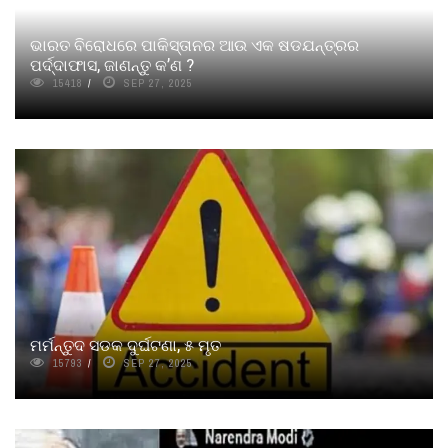
ଭାରତ ବିରୋଧରେ ପାକିସ୍ତାନର ଆଉ ଏକ ଷଡଯନ୍ତ୍ରର
ପର୍ଦ୍ଦାଫାସ, ଜାଣନ୍ତୁ କ’ଣ ?
15418
SEP 27, 2025
ମର୍ମନ୍ତୁଦ ସଡକ ଦୁର୍ଘଟଣା, ୫ ମୃତ
15793
SEP 27, 2025