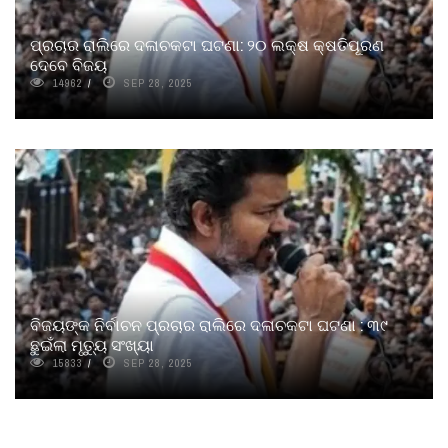
ପ୍ରଚାର ରାଲିରେ ଦଳାଚକଟା ଘଟଣା: ୨୦ ଲକ୍ଷ କ୍ଷତିପୂରଣ
ଦେବେ ବିଜୟ
14962
SEP 28, 2025
ବିଜୟଙ୍କ ନିର୍ବାଚନ ପ୍ରଚାର ରାଲିରେ ଦଳାଚକଟା ଘଟଣା : ୩୯
ଛୁଇଁଲା ମୃତ୍ୟୁ ସଂଖ୍ୟା
15833
SEP 28, 2025