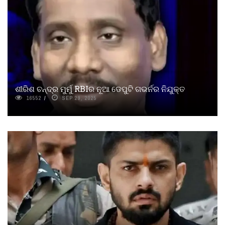
ଶୀରିଶ ଚନ୍ଦ୍ର ମୁର୍ମୁ RBIର ନୂଆ ଡେପୁଟି ଗଭର୍ନର ନିଯୁକ୍ତ
16552
SEP 29, 2025