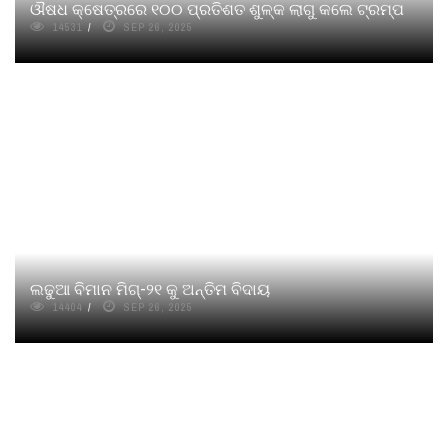
ଔଷଧ କ୍ଷେତ୍ରରେ ୧୦୦ ପ୍ରତିଶତ ଶୁଳ୍କ ଲାଗୁ କଲେ ଟ୍ରମ୍ପ
14531
SEP 26, 2025
ଲଢୁଆ ବିମାନ ମିଗ୍‍-୨୧ କୁ ଅନ୍ତିମ ବିଦାୟ
14404
SEP 26, 2025