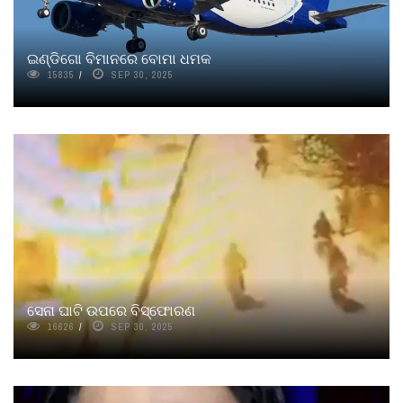
ଇଣ୍ଡିଗୋ ବିମାନରେ ବୋମା ଧମକ
15835
SEP 30, 2025
ସେନା ଘାଟି ଉପରେ ବିସ୍ଫୋରଣ
16626
SEP 30, 2025