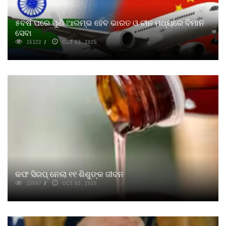
୫ବର୍ଷ ପରେ ପୁଣି ଆରମ୍ଭ ହେବ ଭାରତ ଓ ଚୀନ ମଧ୍ୟରେ ବିମାନ
ସେବା
15122
OCT 03, 2025
କଫ ସିରପ୍‍ ନେଲା ୧୧ ଶିଶୁଙ୍କ ଜୀବନ
15587
OCT 03, 2025