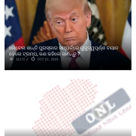
ନୋବେଲ ଶାନ୍ତି ପୁରସ୍କାର ସମ୍ପର୍କରେ ଗୁରୁତ୍ୱପୂର୍ଣ୍ଣ ବୟାନ
ଦେଲେ ଟ୍ରମ୍ପ, କଣ କହିଲେ ଜାଣନ୍ତୁ ?
15172
OCT 01, 2025