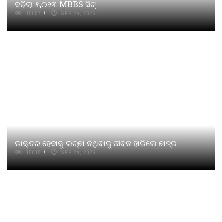
ବଢିଲା ୫,୦୨୩ MBBS ସିଟ୍
15057
SEP 24, 2025
ଡାକ୍ତର ହେବାକୁ ଇଚ୍ଛା ନଥିବାରୁ ଜୀବନ ହାରିଲେ ଛାତ୍ର
15015
SEP 24, 2025