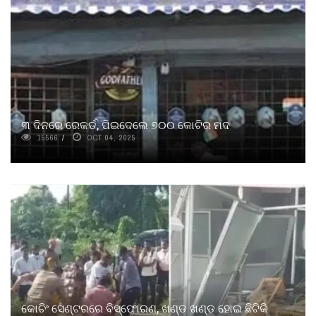
୩ ଦିନରେ ରେକର୍ଡ, ପିଇଦେଲେ ୭୦୦ କୋଟିର ମଦ
15566
OCT 04, 2025
କୋଚିଂ ସେଣ୍ଟରରେ ବିସ୍ଫୋରଣ, ଖଣ୍ଡ ଖଣ୍ଡ ହୋଇ ଛିଟିକି