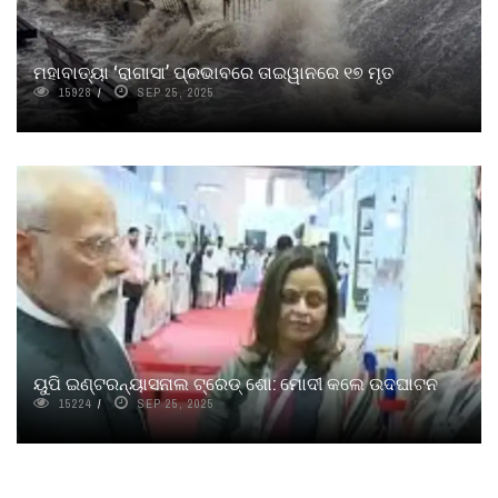
ମହାବାତ୍ୟା ‘ରାଗାସା’ ପ୍ରଭାବରେ ତାଇୱାନରେ ୧୭ ମୃତ
15928
SEP 25, 2025
ୟୁପି ଇଣ୍ଟରନ୍ୟାସନାଲ ଟ୍ରେଡ୍ ଶୋ: ମୋଦୀ କଲେ ଉଦଘାଟନ
15224
SEP 25, 2025