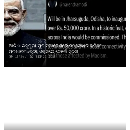
ଆଜି ଝାରସୁଗୁଡା ଯୁବ ସମାବେଶରେ ସମ୍ବୋଧନ କରିବେ
ପ୍ରଧାନମନ୍ତ୍ରୀ, ଏକ୍ସରେ ଦେଲେ ସୂଚନା
15424
SEP 27, 2025