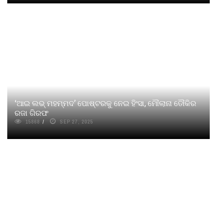
‘ଆଇ ଲଭ୍‌ ମହମ୍ମଦ’ ପୋଷ୍ଟରକୁ ନେଇ ହିଂସା, ମୌଲାନା ତୌକିର
ରଜା ଗିରଫ
15868
SEP 27, 2025