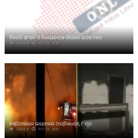
ବିଜେପି ସାଂସଦ ଓ ବିଧାୟକଙ୍କ ଉପରେ ପଥର ମାଡ
14684
OCT 06, 2025
ହସ୍ପିଟାଲରେ ଭୟଙ୍କର ଅଗ୍ନିକାଣ୍ଡ, ୮ ମୃତ
15941
OCT 06, 2025