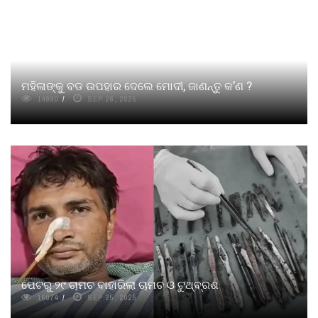
ମହିଳାଙ୍କୁ ବଡ ଉପହାର ଦେଲେ ମୋଦୀ, ଜାଣନ୍ତୁ କ’ଣ ?
14990
SEP 26, 2025
ପେଟରୁ ୨୯ ଚାମଚ ବାହାରିଲା ଚାମଚ ଓ ଟୁଥ୍‌ବ୍ରଶ
16074
SEP 25, 2025