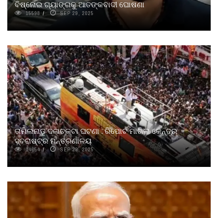
ବିଷ୍ନୋଇ ଗ୍ୟାଙ୍ଗକୁ ଆତଙ୍କବାଦୀ ଘୋଷଣା
15598
SEP 29, 2025
ତାମିଲନାଡୁ ଦଳାଚକଟା ଘଟଣା : ରିପୋର୍ଟ ମାଗିଲା କେନ୍ଦ୍ର
ସ୍ବରାଷ୍ଟ୍ର ମନ୍ତ୍ରଣାଳୟ
14654
SEP 29, 2025