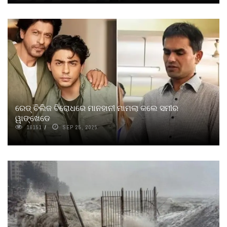
ରେଡ୍‌ ଚିଲିଜ ବିରୋଧରେ ମାନହାନୀ ମାମଲା କଲେ ସମୀର
ୱାଙ୍ଖେଡେ
16151
SEP 25, 2025