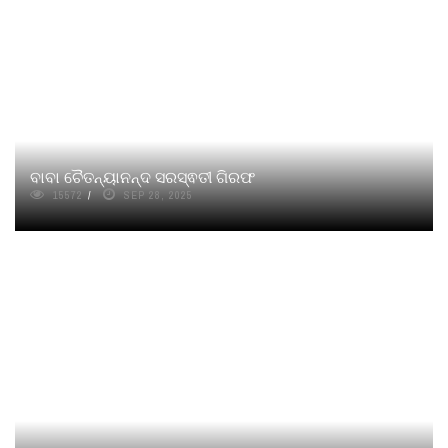
ବାବା ଚୈତନ୍ୟାନନ୍ଦ ସରସ୍ଵତୀ ଗିରଫ
15572
SEP 28, 2025