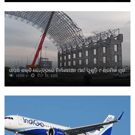
ତାପଜ ଶକ୍ତି କେନ୍ଦ୍ରରେ ନିର୍ମାଣାଧୀନ ଆର୍ଚ ଭୁଶୁଡ଼ି ୯ ଶ୍ରମିକ ମୃତ
16285
SEP 30, 2025