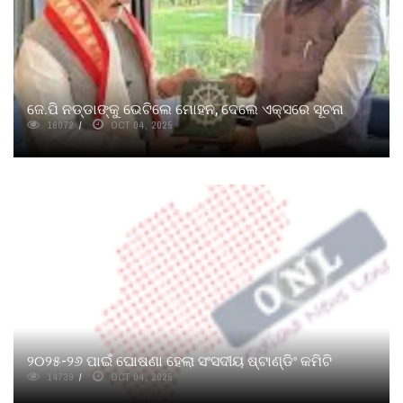
ଜେ.ପି ନଡ୍ଡାଙ୍କୁ ଭେଟିଲେ ମୋହନ, ଦେଲେ ଏକ୍ସରେ ସୂଚନା
16072
OCT 04, 2025
୨୦୨୫-୨୬ ପାଇଁ ଘୋଷଣା ହେଲା ସଂସଦୀୟ ଷ୍ଟାଣ୍ଡିଂ କମିଟି
14739
OCT 04, 2025