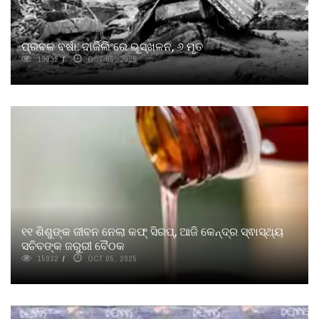
ପ୍ରବଳ ବର୍ଷା: ଦାର୍ଜିଲିଂରେ ଭୂସ୍ଖଳନ, ୬ ମୃତ
13932
OCT 05, 2025
୧୧ ଶିଶୁଙ୍କ ଜୀବନ ନେଲା କଫ୍ ସିରପ୍, ଆଜି କେନ୍ଦ୍ର ସ୍ଵାସ୍ଥ୍ୟ
ସଚିବଙ୍କ ଜରୁରୀ ବୈଠକ
15932
OCT 05, 2025