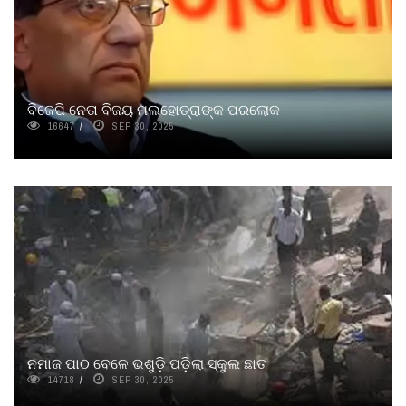
ବିଜେପି ନେତା ବିଜୟ ମଲହୋତ୍ରାଙ୍କ ପରଲୋକ
16647
SEP 30, 2025
ନମାଜ ପାଠ ବେଳେ ଭଶୁଡ଼ି ପଡ଼ିଲା ସ୍କୁଲ ଛାତ
14718
SEP 30, 2025