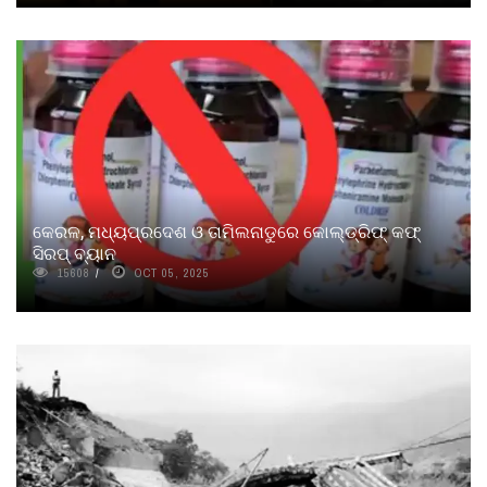
କେରଳ, ମଧ୍ୟପ୍ରଦେଶ ଓ ତାମିଲନାଡୁରେ କୋଲ୍‌ଡ୍ରିଫ୍ କଫ୍
ସିରପ୍‌ ବ୍ୟାନ
15608
OCT 05, 2025