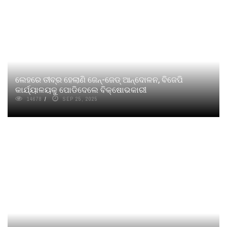
ଲେହରେ ତୀବ୍ର ହେଲାଣି ଜେନ୍‍-ଜେଡ୍‍ ଆନ୍ଦୋଳନ, ବିଜେପି
କାର୍ଯ୍ୟାଳୟକୁ ପୋଡିଦେଲେ ବିକ୍ଷୋଭକାରୀ
14678
SEP 25, 2025