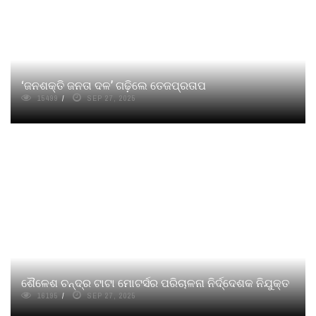
‘ଜନଶକ୍ତି ଜନତା ଦଳ’ ଗଢ଼ିଲେ ତେଜପ୍ରତାପ
15499
SEP 27, 2025
ଶୈଳେଶ ଚନ୍ଦ୍ର ଟାଟା ମୋଟର୍ସର ପରିଚାଳନା ନିର୍ଦ୍ଦେଶକ ନିଯୁକ୍ତ
16195
SEP 27, 2025