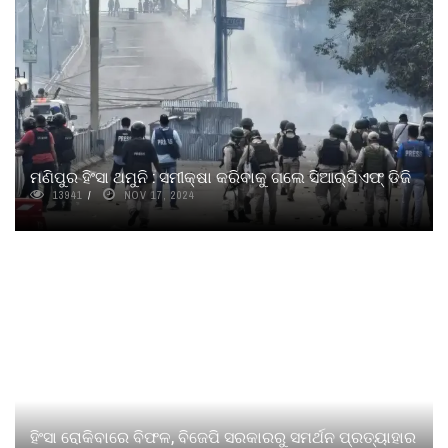
ମଣିପୁର ହିଂସା ଥମୁନି : ସମୀକ୍ଷା କରିବାକୁ ଗଲେ ସିଆର୍‌ପିଏଫ୍ ଡିଜି
13941
NOV 17, 2024
ହିଂସା ରୋକିବାରେ ବିଫଳ, ବିଜେପି ସରକାରରୁ ସମର୍ଥନ ପ୍ରତ୍ୟାହାର