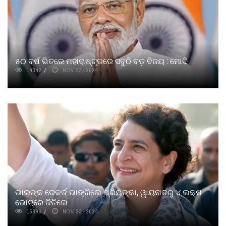
୫୦ ବର୍ଷ ଭିତରେ ମହାରାଷ୍ଟ୍ରରେ ସବୁଠି ବଡ଼ ବିଜୟ : ମୋଦି
14342
NOV 23, 2024
ଭାଇଙ୍କ ରେକର୍ଡ ଭାଙ୍ଗିଲେ ପ୍ରିୟଙ୍କା, ୱାୟନାଡରୁ ୪ ଲକ୍ଷ
ଭୋଟ୍‌ରେ ଜିତିଲେ
15896
NOV 23, 2024