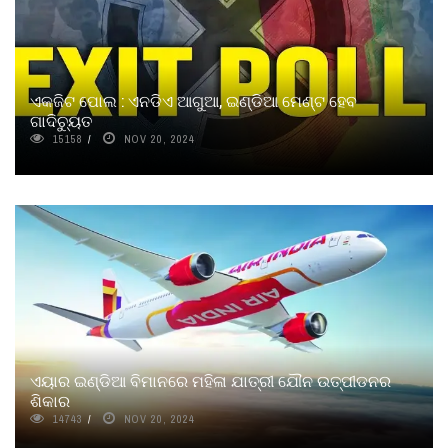
ଏକଜିଟ ପୋଲ : ଏନଡିଏ ଆଗୁଆ, ଇଣ୍ଡିଆ ମେଣ୍ଟ ହେବ
ଗାଦିଚ୍ୟୁତ
15158
NOV 20, 2024
ଏୟାର ଇଣ୍ଡିଆ ବିମାନରେ ମହିଳା ଯାତ୍ରୀ ଯୌନ ଉତ୍ପୀଡନର
ଶିକାର
14743
NOV 20, 2024