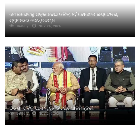
ଟୋଲଗେଟକୁ ଧକ୍କାଦେଇ ଜଳିଲା ଚା’ ବୋଝେଇ କଣ୍ଟେନର,
ଡ୍ରାଇଭର ଜୀବନ୍ତଦଗ୍ଧ
16350
NOV 24, 2024
ଓଡିଶା ପର୍ବକୁ ଆସି ମୁଁ ଗର୍ବିତ : ପ୍ରଧାନମନ୍ତ୍ରୀ
14595
NOV 24, 2024