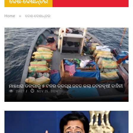
ଦେଶ-ଦେଶାନ୍ତର
Home
››
ଦେଶ-ଦେଶାନ୍ତର
ମାଛଧରା ଡଙ୍ଗାରୁ ୫ ଟନର ଡ୍ରଗ୍ସ ଜବତ କଲା ତଟରକ୍ଷୀ ବାହିନୀ
15627
NOV 25, 2024