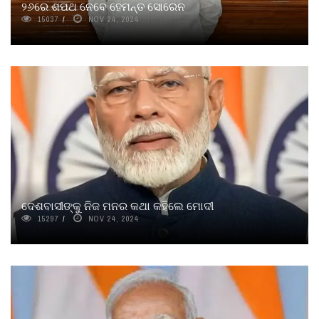
୨୬ରେ ଶପଥ ନେବେ ହେମନ୍ତ ସୋରେନ
15037
NOV 24, 2024
ଦେଶବାସୀଙ୍କୁ ନିଜ ମନର କଥା କହିଲେ ମୋଦୀ
15297
NOV 24, 2024