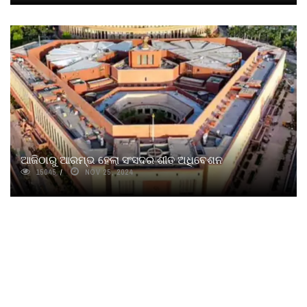
ଆଜିଠାରୁ ଆରମ୍ଭ ହେଲା ସଂସଦର ଶୀତ ଅଧିବେଶନ
15045
NOV 25, 2024