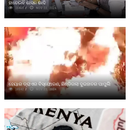
ହାତେଇବ ଶାସନ ଗାଦି
15458
NOV 22, 2024
ହେୟାର ଡ୍ରାଏର ବିସ୍ଫୋରଣ, ଛିଣ୍ଡିଗଲା ଦୁଇହାତର ପାପୁଲିି
16542
NOV 21, 2024