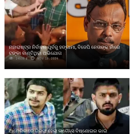
ମହାରାଷ୍ଟ୍ର ନିର୍ବାଚନ ପୂର୍ବରୁ ହଙ୍ଗାମା, ବିଜେପି ନେତାଙ୍କ ନାଁରେ
ଟଙ୍କା ବାଣ୍ଟିଥିବା ଅଭିଯୋଗ
14536
NOV 19, 2024
ଆମେରିକାରେ ଗିରଫ ହେଲା ଲରେନ୍ସ ବିଷ୍ଣୋଇର ଭାଇ