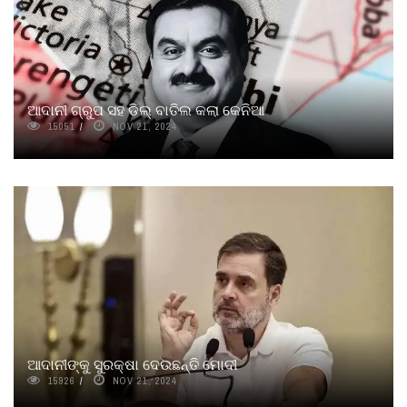
ଆଦାନୀ ଗ୍ରୁପ ସହ ଡିଲ୍‌ ବାତିଲ କଲା କେନିଆ
15051
NOV 21, 2024
ଆଦାନୀଙ୍କୁ ସୁରକ୍ଷା ଦେଉଛନ୍ତି ମୋଦୀ
15926
NOV 21, 2024