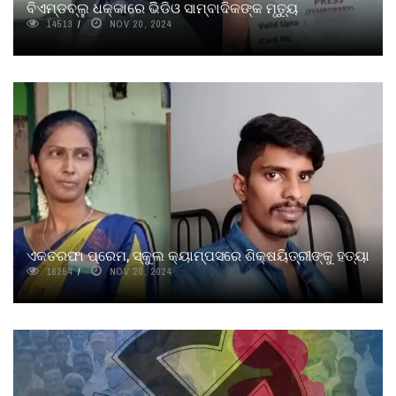
ବିଏମ୍‌ଡବ୍ଲୁ ଧକ୍କାରେ ଭିିଡିଓ ସାମ୍ବାଦିକଙ୍କ ମୃତ୍ୟୁ
14513
NOV 20, 2024
ଏକତରଫା ପ୍ରେମ, ସ୍କୁଲ କ୍ୟାମ୍ପସରେ ଶିକ୍ଷୟିତ୍ରୀଙ୍କୁ ହତ୍ୟା
16254
NOV 20, 2024