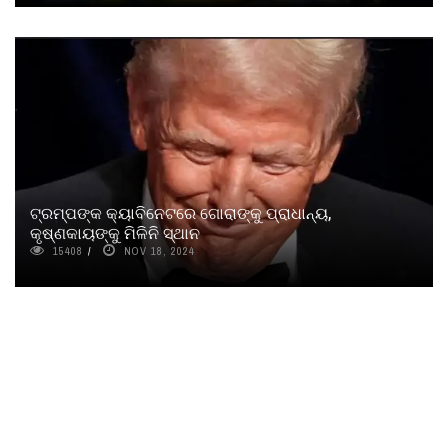
ଟ୍ରମ୍ପଙ୍କ କ୍ୟାବିନେଟରେ ଗୋରାଙ୍କୁ ପ୍ରାଧାନ୍ୟ,
କୃଷ୍ଣକାୟଙ୍କୁ ମିଳିନି ସ୍ଥାନ
15408
NOV 18, 2024