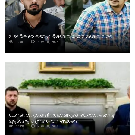
ଆମେରିକାରେ ଲରେନ୍ସ ବିଷ୍ଣୋଇ ଭାଇ ଅନମୋଲ ଅଟକ
15681
NOV 18, 2024
ଆମେରିକାର ଦୂରଗାମୀ କ୍ଷେପଣାସ୍ତ୍ର ବ୍ୟବହାର କରିବାକୁ
ୟୁକ୍ରେନକୁ ଅନୁମତି ଦେଲେ ବାଇଡେନ
14635
NOV 18, 2024