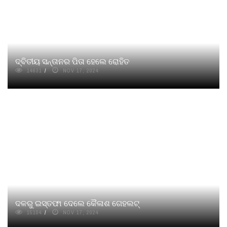
ଦ୍ବିତୀୟ ସନ୍ତାନର ପିତା ହେଲେ ରୋହିତ
14631
NOV 17, 2024
ଦଳରୁ ଇସ୍ତଫା ଦେଲେ କୈଳାଶ ଗେହଲଟ୍‌
15104
NOV 17, 2024