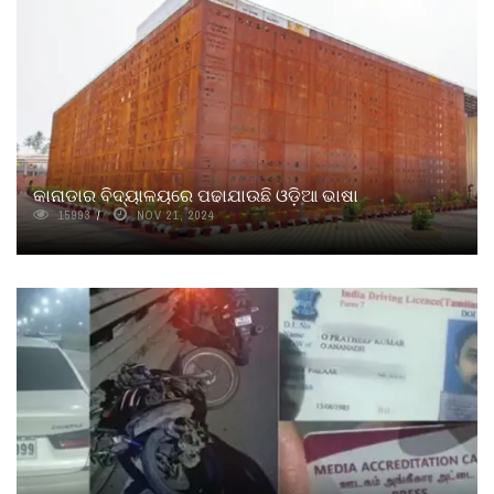
କାନାଡାର ବିଦ୍ୟାଳୟରେ ପଢାଯାଉଛି ଓଡ଼ିଆ ଭାଷା
15993
NOV 21, 2024