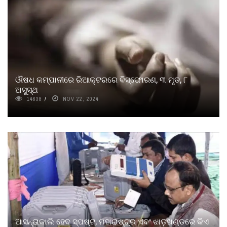
ଔଷଧ କମ୍ପାନୀରେ ରିଆକ୍ଟରରେ ବିସ୍ଫୋରଣ, ୩ ମୃତ, ୮
ଅସୁସ୍ଥ
14638
NOV 22, 2024
ଆସନ୍ତାକାଲି ହେବ ସ୍ପଷ୍ଟ, ମହାରାଷ୍ଟ୍ର ଏବଂ ଝାଡ଼ଖଣ୍ଡରେ କିଏ