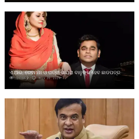
ଏ.ଆର. ରେହମାନ ଓ ପତ୍ନୀ ସାୟରା ବାନୁଙ୍କ ହେବ ଛାଡପତ୍ର
14346
NOV 20, 2024