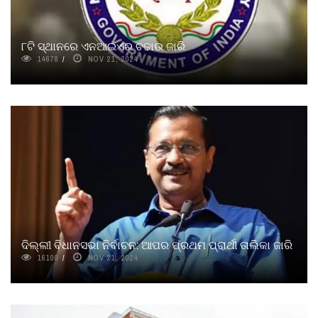
୮ଟି ସ୍ଥାନରେ ଏନଆଇଏର ଚଢାଉ ଜାରି
14678
NOV 21, 2024
ଦିଲ୍ଲୀ ବିଧାନସଭା ନିର୍ବାଚନ: ଆପର ପ୍ରଥମ ପ୍ରାର୍ଥୀ ତାଲିକା ଜାରି
16100
NOV 21, 2024