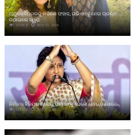
ଅଣୁଶକ୍ତିନଗରରୁ ହାରିଲେ ଫହାଦ, ଇଭିଏମ୍‌କୁ ନେଇ ପ୍ରଶ୍ନ
ଉଠାଇଲେ ସ୍ୱରା
14790
NOV 23, 2024
ନିର୍ବାଚନ ବିଜୟର ଶ୍ରେୟ ପତ୍ନୀଙ୍କୁ ଦେଲେ ହେମନ୍ତ ସୋରେନ୍‌
15914
NOV 23, 2024