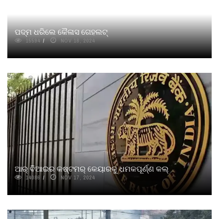
ପଦ୍ମ ଧରିଲେ କୈଳାସ ଗେହଲଟ୍‌
15594
NOV 18, 2024
ଆର୍ ବିଆଇର କଷ୍ଟମର୍ କେୟାରକୁ ଧମକପୂର୍ଣ୍ଣ କଲ୍
14086
NOV 17, 2024