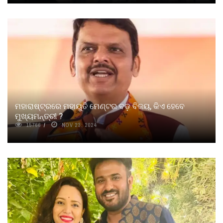
ମହାରାଷ୍ଟ୍ରରେ ମହାୟୁତି ମେଣ୍ଟର ବଡ଼ ବିଜୟ, କିଏ ହେବେ
ମୁଖ୍ୟମନ୍ତ୍ରୀ ?
15766
NOV 23, 2024