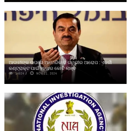
ଆଦାନୀଙ୍କ ଉପରେ ଆମେରିକାର ଗମ୍ଭୀର ଆରୋପ : ଏନର୍ଜୀ
କଣ୍ଟ୍ରାକ୍ଟ ପାଇଁ ୨ହଜାର କୋଟି ଲାଞ୍ଚ
14924
NOV 21, 2024