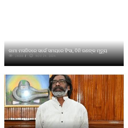
ଜାମା ମସଜିଦରେ ସର୍ଭେ ସମୟରେ ହିଂସା, ତିନି ଜଣଙ୍କ ମୃତ୍ୟୁ
14066
NOV 24, 2024