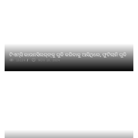
ଟିଏମ୍‌ସି କାଉନସିଲର୍‌ଙ୍କୁ ଗୁଳି କରିବାକୁ ଆସିଥିଲେ, ଫୁଟିଲାନି ଗୁଳି
15124
NOV 16, 2024