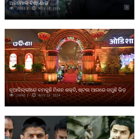
ଅନମୋଲ ବିଷ୍ଣୋଇ
16051
NOV 19, 2024
ନୂଆଦିଲ୍ଲୀରେ ଚମକୁଛି ମିଶନ ଶକ୍ତି, ଷ୍ଟଲ ଆଗରେ ଜମୁଛି ଭିଡ଼
14942
NOV 19, 2024