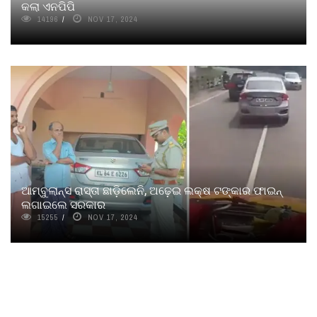
କଲା ଏନପିପି
14196
NOV 17, 2024
ଆମ୍ବୁଲାନ୍ସ ରାସ୍ତା ଛାଡ଼ିଲେନି, ଅଢ଼େଇ ଲକ୍ଷ ଟଙ୍କାର ଫାଇନ୍
ଲଗାଇଲେ ସରକାର
15255
NOV 17, 2024