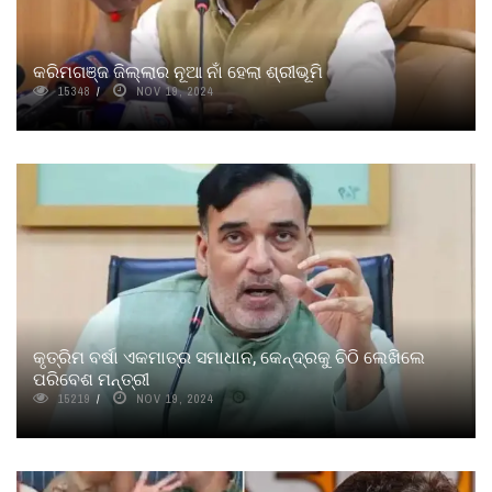
କରିମଗଞ୍ଜ ଜିଲ୍ଲାର ନୂଆ ନାଁ ହେଲା ଶ୍ରୀଭୂମି
15348
NOV 19, 2024
କୃତ୍ରିମ ବର୍ଷା ଏକମାତ୍ର ସମାଧାନ, କେନ୍ଦ୍ରକୁ ଚିଠି ଲେଖିଲେ
ପରିବେଶ ମନ୍ତ୍ରୀ
15219
NOV 19, 2024