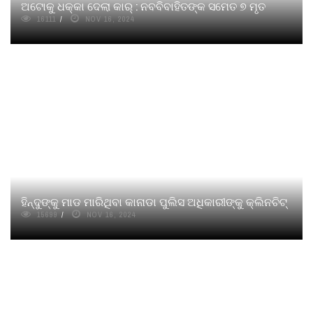
ଅଟୋକୁ ଧକ୍କା ଦେଲା କାର୍ : ନବବିବାହିତଙ୍କ ସମେତ ୭ ମୃତ
16111
NOV 16, 2024
ହିନ୍ଦୁଙ୍କୁ ମାଡ ମାରିଥିବା କାନାଡା ପୁଲିସ ଅଧିକାରୀଙ୍କୁ କ୍ଲିନଚିଟ୍
15699
NOV 16, 2024