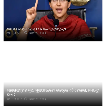
୨୫୦୦ ଟଙ୍କା ଭତ୍ତା ପଇବେ ବୃଦ୍ଧାବୃଦ୍ଧ
15077
NOV 25, 2024
ମହାରାଷ୍ଟ୍ରର ନୂଆ ମୁଖ୍ୟମନ୍ତ୍ରୀ ରେସ୍‌ରେ ଏହି ଚେହେରା, ଜାଣନ୍ତୁ
କିଏ ?
15586
NOV 25, 2024