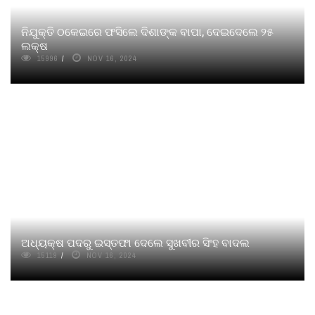
ନିଯୁକ୍ତି ଠକେଇରେ ଫସିଲେ ଦିଶାଙ୍କ ବାପା, ଦେଇଦେଲେ ୨୫
ଲକ୍ଷ
15996
NOV 16, 2024
ଅଧ୍ୟକ୍ଷ ପଦରୁ ଇସ୍ତଫା ଦେଲେ ସୁଖବୀର ସିଂହ ବାଦଲ
15119
NOV 16, 2024