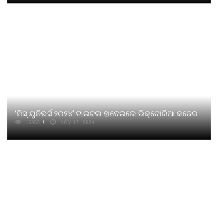
‘ମିସ୍‌ ୟୁନିଭର୍ସ ୨୦୨୪’ ଟାଇଟଲ ହାତେଇଲେ ଭିକ୍ଟୋରିଆ କଜେର
15458
NOV 17, 2024