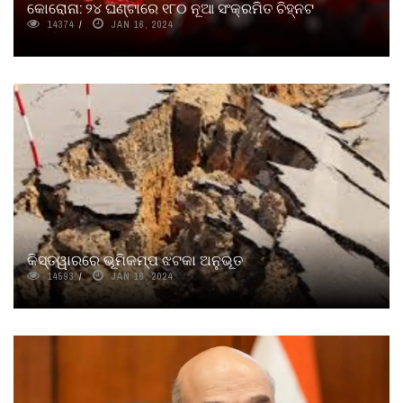
କୋରୋନା: ୨୪ ଘଣ୍ଟାରେ ୧୮୦ ନୂଆ ସଂକ୍ରମିତ ଚିହ୍ନଟ
14374
JAN 16, 2024
କିସ୍ତୱାରରେ ଭୂମିକମ୍ପ ଝଟକା ଅନୁଭୂତ
14593
JAN 16, 2024