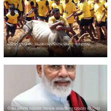
ଜଲିକଟ୍ଟୁରେ ସବ-ଇନ୍ସପେକ୍ଟରଙ୍କ ସମେତ ୩୬ ଆହତ
14205
JAN 15, 2024
ପିଏମ ଜନମନ ଯୋଜନା: ୧ଲକ୍ଷ ଲାଭାର୍ଥୀଙ୍କୁ ପ୍ରଥମ କିସ୍ତିରେ