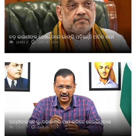
ବଡ଼ ଭଉଣୀଙ୍କ ଦେହାନ୍ତରେ ଭାଙ୍ଗି ପଡ଼ିଛନ୍ତି ଅମିତ ଶାହା
14484
JAN 15, 2024
ପତ୍ନୀଙ୍କ ସହ ସୁନ୍ଦରକାଣ୍ଡ ପାଠ କରିବେ କେଜ୍ରିଓ୍ବାଲ
13942
JAN 15, 2024