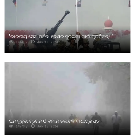
'ଭାରତୀୟ ସେନା ସର୍ବଦା ଦେଶର ସୁରକ୍ଷା ପାଇଁ ପ୍ରତିବଦ୍ଧ'
14331
JAN 15, 2024
ଘନ କୁହୁଡି: ଟ୍ରେନ ଓ ବିମାନ ଚଳାଚଳ ବାଧାପ୍ରାପ୍ତ
14573
JAN 15, 2024