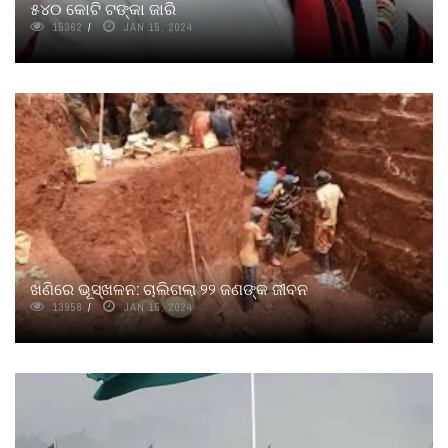
୫୪୦ କୋଟି ଟଙ୍କା ଜାରି
15362
JAN 15, 2024
ଖଣିରେ ଭୂସ୍ଖଳନ: ଚାଲିଗଲା ୨୨ ଜଣଙ୍କ ଜୀବନ
13958
JAN 15, 2024