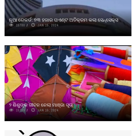
ନୂଆ ରେକର୍ଡ: ୭୩ ହଜାର ପଏଣ୍ଟ ଅତିକ୍ରମ କଲା ସେନ୍ସେକ୍ସ
15780
JAN 15, 2024
୨ ଶିଶୁଙ୍କ ଜୀବନ ନେଲା ମାଞ୍ଜା ସୂତା
15709
JAN 15, 2024