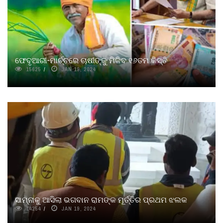
ଫେବୃଆରୀ-ମାର୍ଚ୍ଚରେ ଚାଷୀଙ୍କୁ ମିଳିବ ୧୬ତମ କିସ୍ତି
15625
JAN 19, 2024
ସାମ୍ନାକୁ ଆସିଲା ଭଗବାନ ରାମଙ୍କ ମୂର୍ତ୍ତିର ପ୍ରଥମ ଝଲକ
14254
JAN 19, 2024