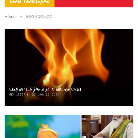
ଦେଶ-ଦେଶାନ୍ତର
Home
››
ଦେଶ-ଦେଶାନ୍ତର
ଭୟାବହ ଅଗ୍ନିକାଣ୍ଡ: ୬ ଜୀବନ୍ତ ଦଗ୍ଧ
15767
JAN 19, 2024