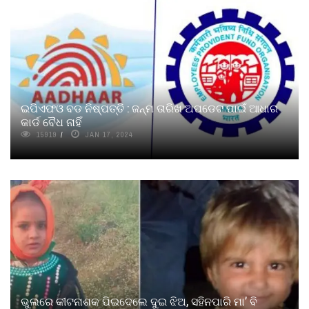
ଇପିଏଫଓ ବଡ ନିଷ୍ପତ୍ତି : ଜନ୍ମ ତାରିଖ ଅପଡେଟ ପାଇଁ ଆଧାର
କାର୍ଡ ବୈଧ ନାହିଁ
15919
JAN 17, 2024
ଭୁଲରେ କୀଟନାଶକ ପିଇଦେଲେ ଦୁଇ ଝିଅ, ସହିନପାରି ମା’ ବି