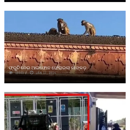
ଫ୍ରୁଟି ନେଇ ଆଇଫୋନ ଫେରାଇଲା ମାଙ୍କଡ଼
15003
JAN 17, 2024