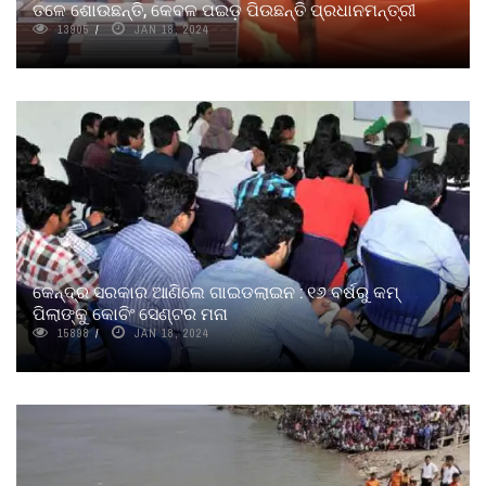
ତଳେ ଶୋଉଛନ୍ତି, କେବଳ ପଇଡ଼ ପିଉଛନ୍ତି ପ୍ରଧାନମନ୍ତ୍ରୀ
13905
JAN 18, 2024
କେନ୍ଦ୍ର ସରକାର ଆଣିଲେ ଗାଇଡଲାଇନ : ୧୬ ବର୍ଷରୁ କମ୍‌
ପିଲାଙ୍କୁ କୋଚିଂ ସେଣ୍ଟର ମନା
15898
JAN 18, 2024