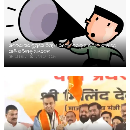
ଖବରକାଗଜ ବ୍ୟୁରୋ ଚିଫ୍ ଓ ରିପୋର୍ଟରଙ୍କୁ ଅଶ୍ଲୀଳ ଭାଷାରେ
ଗାଳି କରିବାକୁ ଆବେଦନ
15198
JAN 14, 2024