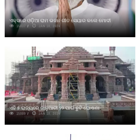
ଏକ୍ସରେ ଓଡ଼ିଆ ରାମ ଭଜନ ଗୀତ ସେୟାର କଲେ ମୋଦୀ
15837
JAN 18, 2024
ଏହି ୫ ରାଜ୍ୟରେ ଜାନୁଆରୀ ୨୨ ପାଇଁ ଛୁଟି ଘୋଷଣା
15009
JAN 18, 2024