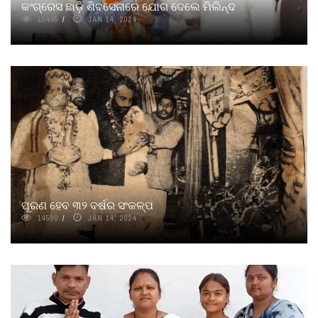
କଂଗ୍ରେସ ଛାଡ଼ି ଶିବସେନାରେ ଯୋଗ ଦେଲେ ମିଲିନ୍ଦ
15445
JAN 14, 2024
ପୂରଣ ହେବ ୩୨ ବର୍ଷର ସଂକଳ୍ପ
14590
JAN 14, 2024