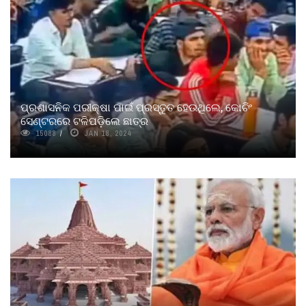
ପ୍ରଶାସନିକ ପରୀକ୍ଷା ପାଇଁ ପ୍ରସ୍ତୁତ ହେଉଥିଲେ, କୋଚିଂ
ସେଣ୍ଟରରେ ଟଳିପଡ଼ିଲେ ଛାତ୍ର
15088
JAN 18, 2024