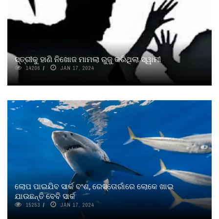
ସ୍ତ୍ରୀକୁ ହାଣି ନିଖୋଜ ମାମଲା ରୁଜୁ କରିଥିଲା ସ୍ୱାମୀ
14206
JAN 17, 2024
ଲୋପ ପାଇଯିବ ସାର୍କ ବଂଶ, ରେସ୍ତୋରାଁରେ ଲୋକେ ଖାଇ
ଯାଉଛନ୍ତି ବେବି ସାର୍କ
15253
JAN 17, 2024