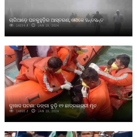
ଚାରିଆଡ଼େ ଘନକୁହୁଡି଼ର ଆସ୍ତରଣ, ଲୋକେ ହନ୍ତସନ୍ତ
14224
JAN 19, 2024
ଦୁଃଖଦ ଘଟଣା: ଡଙ୍ଗା ବୁଡ଼ି ୧୨ ଛାତ୍ରଛାତ୍ରୀ ମୃତ
14850
JAN 19, 2024