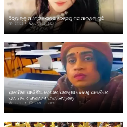
ଦିବ୍ୟାଙ୍କୁ ପଏଣ୍ଟ ବ୍ଲାଙ୍କ ରେଞ୍ଜରୁ ମରାଯାଇଥିଲା ଗୁଳି
14313
JAN 15, 2024
ପ୍ରେମିକା ପାଇଁ ଝିଅ ବେଶରେ ପରୀକ୍ଷା ଦେବାକୁ ପହଞ୍ଚିଲେ
ପ୍ରେମିକ, ଧରାଇଦେଲା ଫିଙ୍ଗରପ୍ରିଣ୍ଟ
15796
JAN 15, 2024