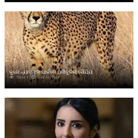
କୁନୋ ନ୍ୟାସନାଲ ପାର୍କରେ ଆଖିବୁଜିଲା ସୌର୍ଯ୍ୟ
14868
JAN 16, 2024