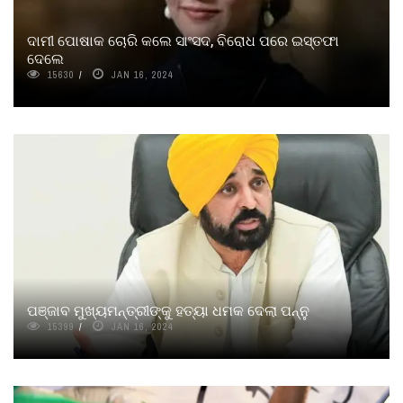
ଦାମୀ ପୋଷାକ ଚୋରି କଲେ ସାଂସଦ, ବିରୋଧ ପରେ ଇସ୍ତଫା
ଦେଲେ
15630
JAN 16, 2024
ପଞ୍ଜାବ ମୁଖ୍ୟମନ୍ତ୍ରୀଙ୍କୁ ହତ୍ୟା ଧମକ ଦେଲା ପନ୍ନୁ
15399
JAN 16, 2024