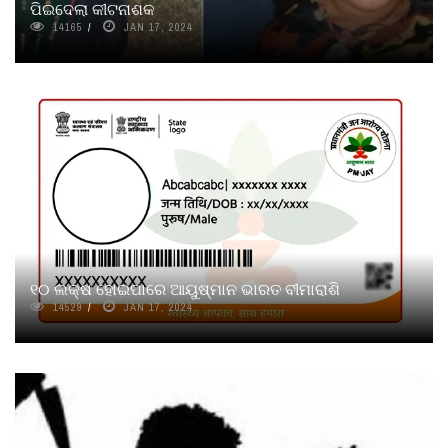
ପିଇଦେଲା କୀଟନାଶକ
14165
JAN 17, 2024
୧୦ ଲକ୍ଷ ହୋଇପାରେ ଆୟୁଷ୍ମାନ ଭାରତ ବୀମାରାଶି
14529
JAN 17, 2024