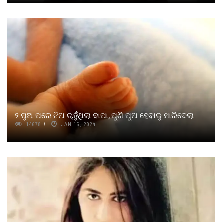
୨ ପୁଅ ପରେ ଝିଅ ଚାହୁଁଥିଲା ବାପା, ପୁଣି ପୁଅ ହେବାରୁ ମାରିଦେଲା
14678
JAN 15, 2024