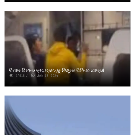
ବିମାନ ଭିତରେ କ୍ୟାପ୍‌ଟେନ୍‌କୁ ନିସ୍ତୁକ ପିଟିଲେ ଯାତ୍ରୀ
14618
JAN 15, 2024