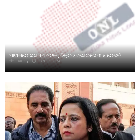
ଆସାମରେ ଭୂକମ୍ପ ଝଟକା, ରିକ୍ଟର ସ୍କେଲରେ ୩.୫ ରେକର୍ଡ
16018
JAN 17, 2024