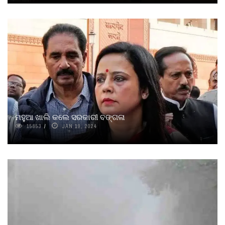
ମହୁଆ ଖାଲି କଲେ ସରକାରୀ ବଙ୍ଗଳା
15853
JAN 19, 2024