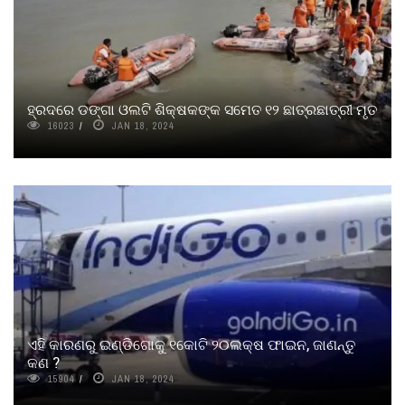
ହ୍ରଦରେ ଡଙ୍ଗା ଓଲଟି ଶିକ୍ଷକଙ୍କ ସମେତ ୧୨ ଛାତ୍ରଛାତ୍ରୀ ମୃତ
16023
JAN 18, 2024
ଏହି କାରଣରୁ ଇଣ୍ଡିଗୋକୁ ୧କୋଟି ୨୦ଲକ୍ଷ ଫାଇନ, ଜାଣନ୍ତୁ
କଣ ?
15904
JAN 18, 2024