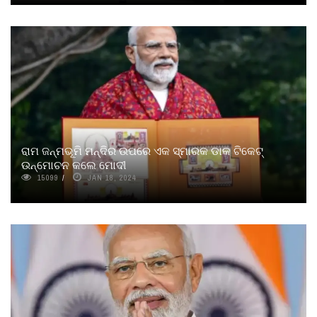
ରାମ ଜନ୍ମଭୂମି ମନ୍ଦିର ଉପରେ ଏକ ସ୍ମାରକ ଡାକ ଟିକେଟ୍‌
ଉନ୍ମୋଚନ କଲେ ମୋଦୀ
15099
JAN 18, 2024