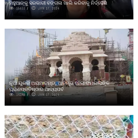
ମହୁଆଙ୍କୁ ସରକାରୀ ବଙ୍ଗଳା ଖାଲି କରିବାକୁ ନିର୍ଦ୍ଦେଶ
15633
JAN 17, 2024
ନୂଆ ଯୁଗର ଅୟମାରମ୍ଭ, ଆରମ୍ଭ ହେଲା ରାମଲଲାଙ୍କ
ପ୍ରାଣପ୍ରତିଷ୍ଠାର ଆଦ୍ୟପର୍ବ
14148
JAN 17, 2024