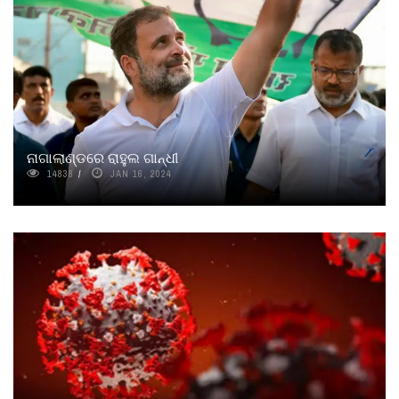
ନାଗାଲାଣ୍ଡରେ ରାହୁଲ ଗାନ୍ଧୀ
14838
JAN 16, 2024