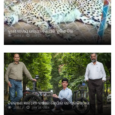
କୁନୋ ଜାତୀୟ ଉଦ୍ୟାନରେ ଆଖି ବୁଜିଲା ଚିତା
14404
JAN 17, 2024
ବିଚକ୍ଷଣ ଜ୍ଞାନ : ୧୭ ବର୍ଷରେ ଶେର୍ପାର ସହ-ପ୍ରତିଷ୍ଠାତା
13907
JAN 16, 2024