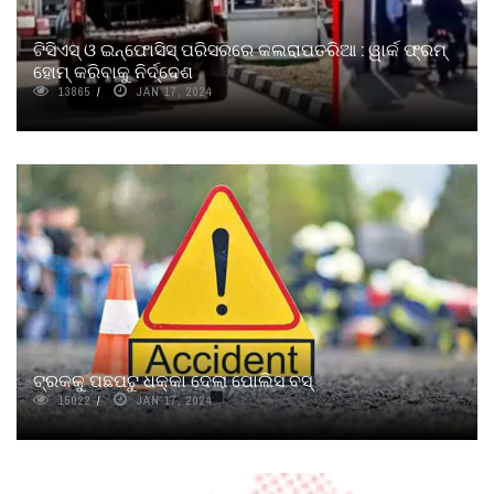
ଟିସିଏସ୍‌ ଓ ଇନ୍‌ଫୋସିସ୍‌ ପରିସରରେ କଲରାପତରିଆ : ୱାର୍କ ଫ୍ରମ୍
ହୋମ୍ କରିବାକୁ ନିର୍ଦ୍ଦେଶ
13865
JAN 17, 2024
ଟ୍ରକକୁ ପଛପଟୁ ଧକ୍କା ଦେଲା ପୋଲିସ ବସ୍
15022
JAN 17, 2024