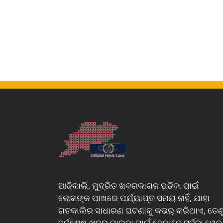
ଆଜିକାଲି, ମୁଦ୍ରିତ ଖବରକାଗଜ ପଢିବା ପାଇଁ
ଲୋକଙ୍କ ପାଖରେ ପର୍ଯ୍ୟାପ୍ତ ସମୟ ନାହିଁ, ଯାହା
ଗତକାଲିର ସାଧାରଣ ଘଟଣାକୁ କଭର୍ କରିଥାଏ, ତେଣ
ସର୍ବଶେଷ ଖବର ପାଇବା ପାଇଁ ସେମାନେ ସର୍ବଦା ୱେବ୍