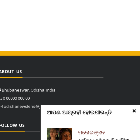
ABOUT US
Bhubaneswar, Odisha, India
0 00000 000 00
odishanewslens@gmail.com
ଆପଣ ଆଗ୍ରହୀ ହୋଇପାରନ୍ତି
FOLLOW US
ମନୋରଞ୍ଜନ