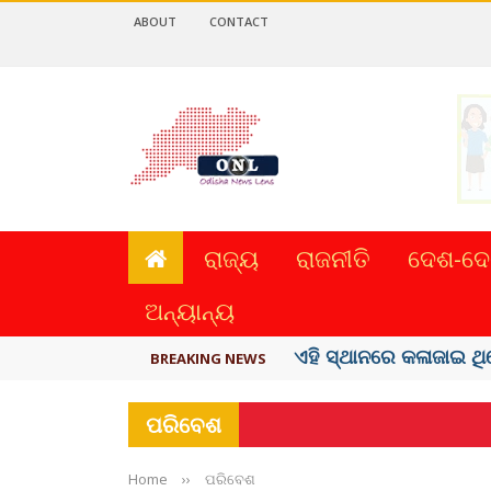
ABOUT
CONTACT
ରାଜ୍ୟ
ରାଜନୀତି
ଦେଶ-ଦେ
ଅନ୍ୟାନ୍ୟ
ଏହି ସ୍ଥାନରେ କଳାଜାଇ ଥି
BREAKING NEWS
ପରିବେଶ
Home
››
ପରିବେଶ