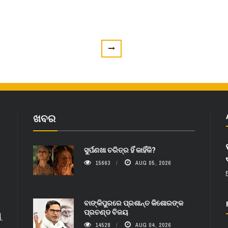
ଖବର
ସୁର୍ପଣଖା ଚରିତ୍ର ହିଁ କାହିଁକି?
15663
AUG 05, 2026
ବାଙ୍କିପୁରରେ ପ୍ରଶାନ୍ତ କିଶୋରଙ୍କ
ପ୍ରଚଣ୍ଡ ବିଜୟ
ୁ
14528
AUG 04, 2026