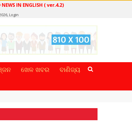
WS IN ENGLISH ( ver.4.2)
2026,
Login
୍ଜନ
ଖେଳ ଖବର
ବାଣିଜ୍ୟ