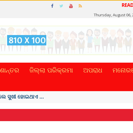
READ NE
Thursday, August 06, 
ଶାନ୍ତର
ଜିଲ୍ଲା ପରିକ୍ରମା
ଅପରାଧ
ମନୋରଞ
ଲେ ସୁଖୀ ହୋଇଥାଏ ...