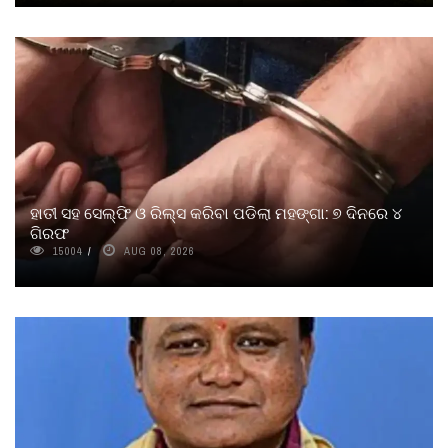
ହାତୀ ସହ ସେଲ୍‌ଫି ଓ ରିଲ୍ସ କରିବା ପଡିଲା ମହଙ୍ଗା: ୭ ଦିନରେ ୪
ଗିରଫ
15004
AUG 08, 2026