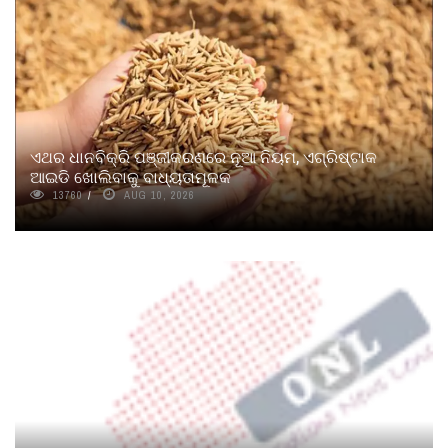
ଏଥର ଧାନବିକ୍ରି ପଞ୍ଜୀକରଣରେ ନୂଆ ନିୟମ, ଏଗ୍ରିଷ୍ଟାକ
ଆଇଡି ଖୋଲିବାକୁ ବାଧ୍ୟତାମୂଳକ
13760
AUG 10, 2026