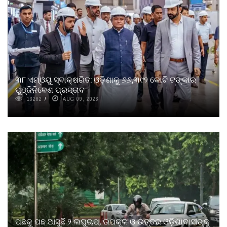
୩୮ ଏମ୍‌ଓୟୁ ସ୍ବାକ୍ଷରିତ: ଓଡ଼ିଶାକୁ ୬୬,୩୯୨ କୋଟି ଟଙ୍କାର
ପୁଞ୍ଜିନିବେଶ ପ୍ରସ୍ତାବ
13282
AUG 09, 2026
ପଛକୁ ପଛ ଆସୁଛି ୨ ଲଘୁଚାପ, ଉପକୂଳ ଓ ଉତ୍ତର ଓଡ଼ିଶାବାସୀଙ୍କୁ