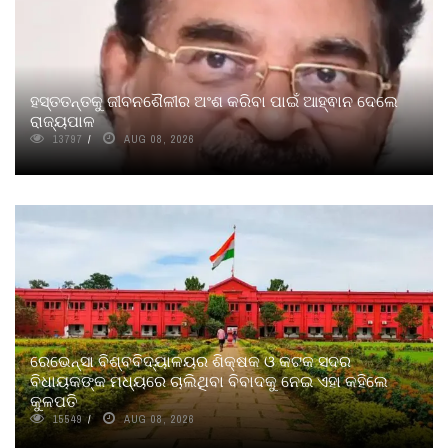
ହସ୍ତତନ୍ତକୁ ଜୀବନଶୈଳୀର ଅଂଶ କରିବା ପାଇଁ ଆହ୍ଵାନ ଦେଲେ
ରାଜ୍ୟପାଳ
13797
AUG 08, 2026
ରେଭେନ୍ସା ବିଶ୍ବବିଦ୍ୟାଳୟର ଶିକ୍ଷକ ଓ କଟକ ସଦର
ବିଧାୟକଙ୍କ ମଧ୍ୟରେ ଚାଲିଥିବା ବିବାଦକୁ ନେଇ ଏହା କହିଲେ
କୁଳପତି
15549
AUG 08, 2026