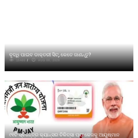
ବୃଦ୍ଧି ପାଇବ ଡାକ୍ତରୀ ସିଟ୍‌, କେତେ ଜାଣନ୍ତୁ?
15480
AUG 06, 2026
୯୧ଟି ସ୍ବତନ୍ତ୍ର କ୍ୟାନ୍‌ସର ଚିକିତ୍ସା ପ୍ୟାକେଜକୁ ଆୟୁଷ୍ମାନ