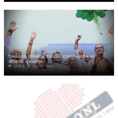
‘ଘରେ ଘରେ ତ୍ରିରଙ୍ଗା’ ଅଭିଯାନ: ମୁଖ୍ୟମନ୍ତ୍ରୀ କଲେ
ଐତିହାସିକ ଶୁଭାରମ୍ଭ
13326
AUG 09, 2026