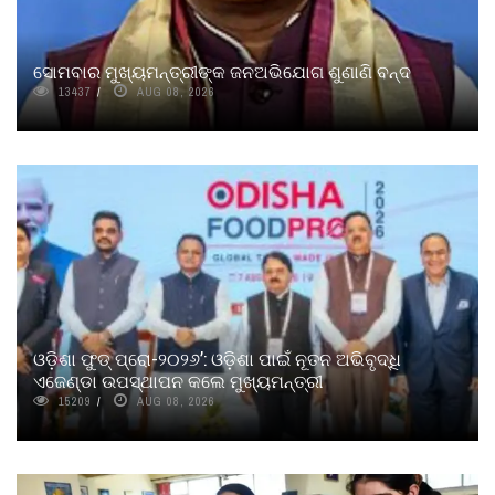
ସୋମବାର ମୁଖ୍ୟମନ୍ତ୍ରୀଙ୍କ ଜନଅଭିଯୋଗ ଶୁଣାଣି ବନ୍ଦ
13437
AUG 08, 2026
ଓଡ଼ିଶା ଫୁଡ୍ ପ୍ରୋ-୨୦୨୬’: ଓଡ଼ିଶା ପାଇଁ ନୂତନ ଅଭିବୃଦ୍ଧି
ଏଜେଣ୍ଡା ଉପସ୍ଥାପନ କଲେ ମୁଖ୍ୟମନ୍ତ୍ରୀ
15209
AUG 08, 2026