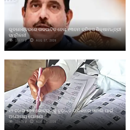
ଭୁବନେଶ୍ବରରେ ଉଦଘାଟିତ ହେଲା ୧୩ତମ ବ୍ରିକ୍ସ ଶିକ୍ଷାମନ୍ତ୍ରୀ
ସମ୍ମିଳନୀ
15573
AUG 07, 2026
୧୨ ହଜାର ୫୭୨ ଭୋଟର୍‌ଙ୍କୁ ଚୂଡ଼ାନ୍ତ ତାଲିକାରେ ସାମିଲ ପାଇଁ
ଅଯୋଗ୍ୟ ଘୋଷଣା
13326
AUG 07, 2026