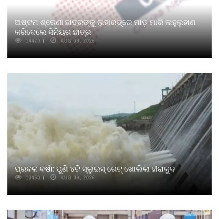
ଅଷ୍ଟମ ଶ୍ରେଣୀ ଛାତ୍ରଙ୍କୁ ଲୁହାରଡ୍‌ରେ ମାଡ଼ ମାରି ଲହୁଲୁହାଣ
କରିଦେଲେ ସିନିୟର ଛାତ୍ର
14470
AUG 09, 2026
ପ୍ରବଳ ବର୍ଷା: ପୁଣି ୪ଟି ସ୍ଲୁଇସ୍‌ ଗେଟ୍‌ ଖୋଲିଲା ହୀରାକୁଦ
13450
AUG 09, 2026