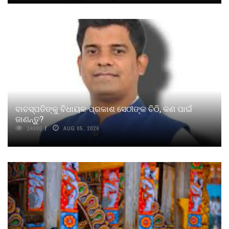
ବାଚସ୍ପତିଙ୍କୁ ବିଧାୟକ ପ୍ରକାଶ ସେଠୀଙ୍କ ଚିଠି, କଣ ପାଇଁ
ଜାଣନ୍ତୁ?
14980
AUG 05, 2026