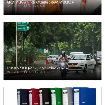
ରାଷ୍ଟ୍ରପତିଙ୍କୁ ଏହି ଉପହାର ଦେଲେ ରାଜ୍ୟପାଳ
14920
AUG 05, 2026
ସପ୍ତାହେ ପର୍ଯ୍ୟନ୍ତ ପ୍ରବଳ ବର୍ଷାର ସମ୍ଭାବନା
15542
AUG 05, 2026