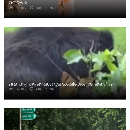
ପରୀକ୍ଷଣ
13649
AUG 07, 2026
ମାଈ ଭାଲୁ ଆକ୍ରମଣରେ ଦୁଇ ଭଉଣୀଭାଇଙ୍କର ଗଲା ଜୀବନ
14239
AUG 07, 2026