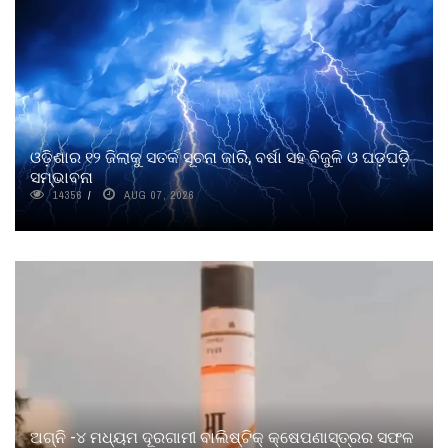
ଓଡ଼ିଶାର ୧୨ ଜିଲାକୁ ସତର୍କ ସୂଚନା ଜାରି, ବର୍ଷା ସହ ବିଜୁଳି ଓ ଘଡ଼ଘଡ଼ି
ସମ୍ଭାବନା
14356
AUG 07, 2026
ଅଗ୍ନି -୪ ମଧ୍ୟମ ଦୂରଗାମୀ ବାଲିଷ୍ଟିକ୍‌ କ୍ଷେପଣାସ୍ତ୍ରର ସଫଳ