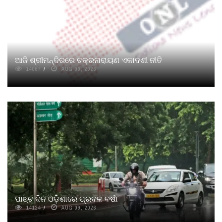
ଆଜି ଶ୍ରୀମନ୍ଦିରରେ ଚକ୍ରନାରାୟଣ ଏକାଦଶୀ ନୀତି
14067
AUG 09, 2026
ପାଞ୍ଚ ଦିନ ଓଡ଼ିଶାରେ ପ୍ରବଳ ବର୍ଷା
14124
AUG 09, 2026