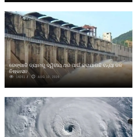
ରେଙ୍ଗାଳି ଡ୍ୟାମରୁ ଦ୍ୱିତୀୟ ଥର ପାଇଁ କରାଯାଉଛି ବନ୍ୟା ଜଳ
ନିଷ୍କାସନ
14261
AUG 10, 2026