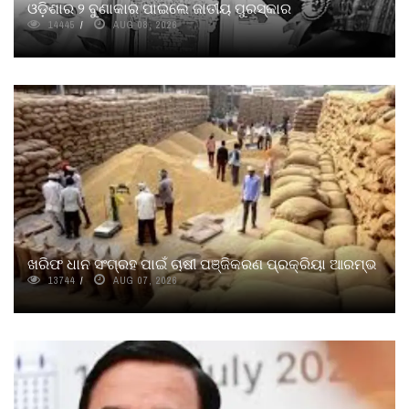
ଓଡ଼ିଶାର ୨ ବୁଣାକାର ପାଇଲେ ଜାତୀୟ ପୁରସ୍କାର
14445
AUG 08, 2026
ଖରିଫ ଧାନ ସଂଗ୍ରହ ପାଇଁ ଚାଷୀ ପଞ୍ଜିକରଣ ପ୍ରକ୍ରିୟା ଆରମ୍ଭ
13744
AUG 07, 2026