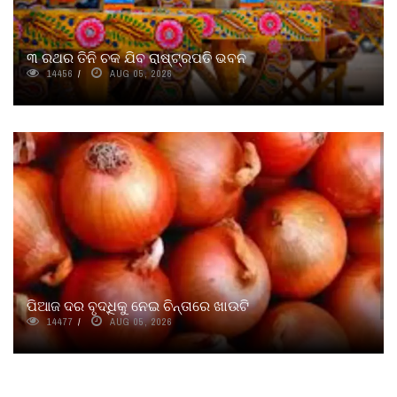
୩ ରଥର ତିନି ଚକ ଯିବ ରାଷ୍ଟ୍ରପତି ଭବନ
14456
AUG 05, 2026
ପିଆଜ ଦର ବୃଦ୍ଧିକୁ ନେଇ ଚିନ୍ତାରେ ଖାଉଟି
14477
AUG 05, 2026