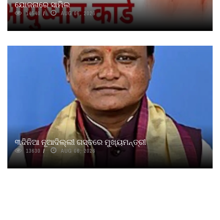
ଯୋଜନାରେ ସାମିଲ
14540
AUG 06, 2026
୩ଦିନିଆ ନୂଆଦିଲ୍ଲୀ ଗସ୍ତରେ ମୁଖ୍ୟମନ୍ତ୍ରୀ
13630
AUG 06, 2026