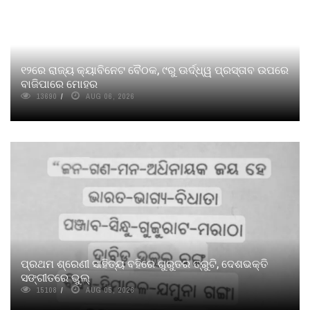
୧୨ରେ ରାଜ୍ୟ କ୍ୟାବିନେଟ ବୈଠକ, ୯ରୁ ଊର୍ଦ୍ଧ୍ୱ ପ୍ରସ୍ତାବ ଉପରେ
ବାଜିପାରେ ମୋହର
13690
AUG 06, 2026
ପ୍ରଥମ ଶ୍ରେଣୀ ସାହିତ୍ୟ ବହିରେ ଗୁରୁତର ତ୍ରୁଟି, ଦେଶଭକ୍ତି
ସଙ୍ଗୀତରେ ଭୁଲ୍
15108
AUG 05, 2026