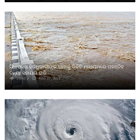
ସିଧାସଳଖ ହିତାଧିକାରୀଙ୍କ ପାଖକୁ ଡିବିଟି ମାଧ୍ୟମରେ ପହଞ୍ଚିବ
ବନ୍ୟା ସହାୟତା ରାଶି
14843
AUG 07, 2026