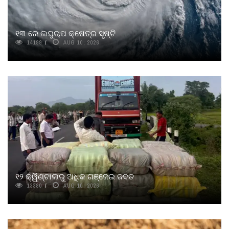
୧୩ ରେ ଲଘୁଚାପ କ୍ଷେତ୍ର ସୃଷ୍ଟି
14199
AUG 10, 2026
୧୨ କ୍ୱିଣ୍ଟାଲରୁ ଅଧିକ ଗଞ୍ଜେଇ ଜବତ
13380
AUG 10, 2026