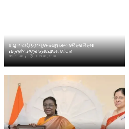
୫ ରୁ ୭ ପର୍ଯ୍ୟନ୍ତ ଭୁବନେଶ୍ୱରରେ ବ୍ରିକ୍ସ ଶିକ୍ଷା
ମନ୍ତ୍ରୀମାନଙ୍କ ତ୍ରୟୋଦଶ ବୈଠକ
13569
AUG 05, 2026