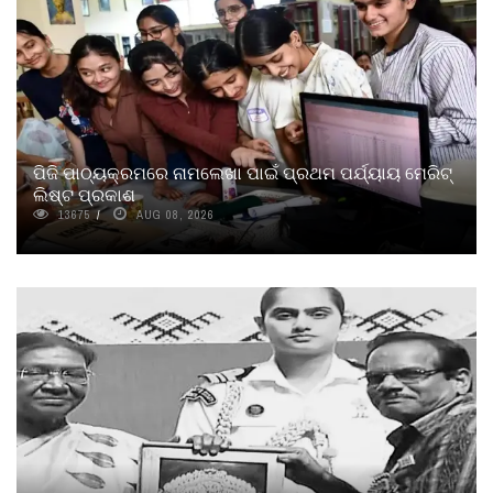
ପିଜି ପାଠ୍ୟକ୍ରମରେ ନାମଲେଖା ପାଇଁ ପ୍ରଥମ ପର୍ଯ୍ୟାୟ ମେରିଟ୍‌
ଲିଷ୍ଟ ପ୍ରକାଶ
13675
AUG 08, 2026