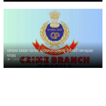
ଫାଇଲ ଗାୟବ ଘଟଣା: କ୍ରାଇମବ୍ରାଞ୍ଚକୁ ମିଳିନାହିଁ ଆବଶ୍ୟକ
ତଥ୍ୟ
13840
AUG 06, 2026