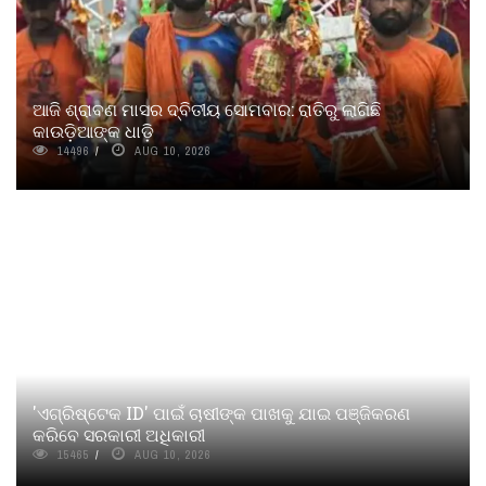
ଆଜି ଶ୍ରାବଣ ମାସର ଦ୍ବିତୀୟ ସୋମବାର: ରାତିରୁ ଲାଗିଛି
କାଉଡ଼ିଆଙ୍କ ଧାଡ଼ି
14496
AUG 10, 2026
'ଏଗ୍ରିଷ୍ଟେକ ID' ପାଇଁ ଚାଷୀଙ୍କ ପାଖକୁ ଯାଇ ପଞ୍ଜିକରଣ
କରିବେ ସରକାରୀ ଅଧିକାରୀ
15465
AUG 10, 2026