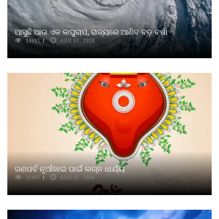
ଆସୁଛି ଆଉ ଏକ ଲଘୁଚାପ, ରାଜ୍ୟରେ ଆଣିବ ବଡ଼ ବର୍ଷା
14991
AUG 07, 2026
ଗଣପର୍ବ ନୂଆଁଖାଇ ପାଇଁ ଲଗ୍ନ ଧାର୍ଯ୍ୟ
13457
AUG 07, 2026