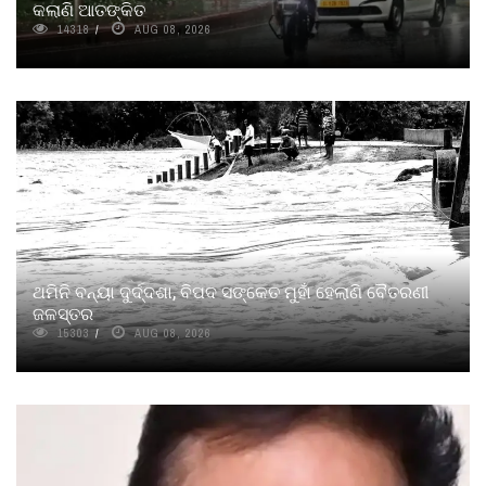
କଲାଣି ଆତଙ୍କିତ
14318
AUG 08, 2026
ଥମିନି ବନ୍ୟା ଦୁର୍ଦ୍ଦଶା, ବିପଦ ସଙ୍କେତ ମୁହାଁ ହେଲାଣି ବୈତରଣୀ
ଜଳସ୍ତର
15303
AUG 08, 2026