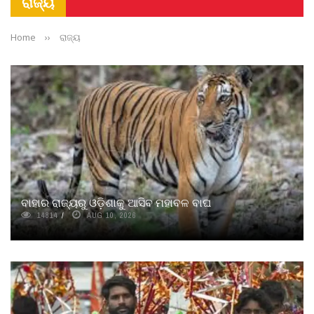
ରାଜ୍ୟ
Home
››
ରାଜ୍ୟ
ବାହାର ରାଜ୍ୟରୁ ଓଡ଼ିଶାକୁ ଆସିବ ମହାବଳ ବାଘ
14814
AUG 10, 2026