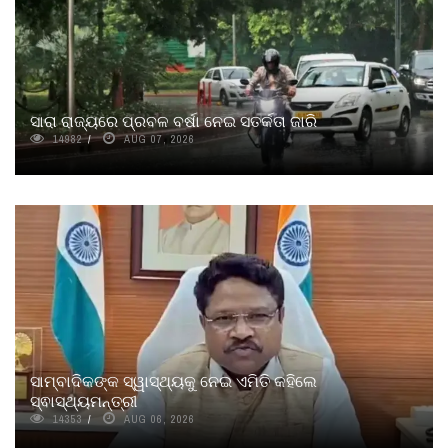
ସାରା ରାଜ୍ୟରେ ପ୍ରବଳ ବର୍ଷା ନେଇ ସତର୍କତା ଜାରି
14982
AUG 07, 2026
ସାମ୍ବାଦିକଙ୍କ ସ୍ୱାସ୍ଥ୍ୟକୁ ନେଇ ଏମିତି କହିଲେ
ସ୍ଵାସ୍ଥ୍ୟମନ୍ତ୍ରୀ
14353
AUG 06, 2026