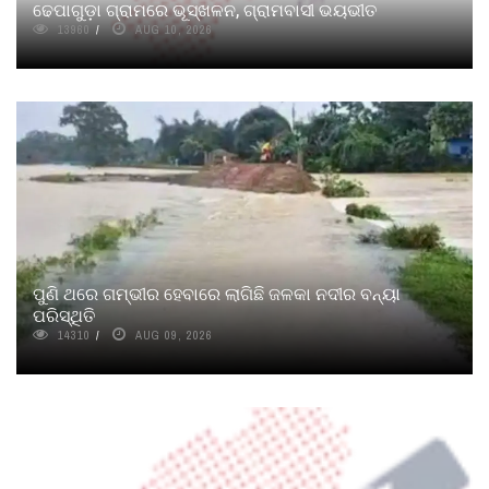
ଢେପାଗୁଡ଼ା ଗ୍ରାମରେ ଭୂସ୍ଖଳନ, ଗ୍ରାମବାସୀ ଭୟଭୀତ
13960
AUG 10, 2026
ପୁଣି ଥରେ ଗମ୍ଭୀର ହେବାରେ ଲାଗିଛି ଜଳକା ନଦୀର ବନ୍ୟା
ପରିସ୍ଥିତି
14310
AUG 09, 2026