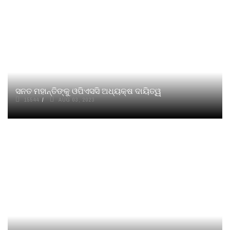
ସନତ ମହାନ୍ତିଙ୍କୁ ଓପିଏସସି ଅଧ୍ୟକ୍ଷ ଦାୟିତ୍ୱ
15544
AUG 03, 2023