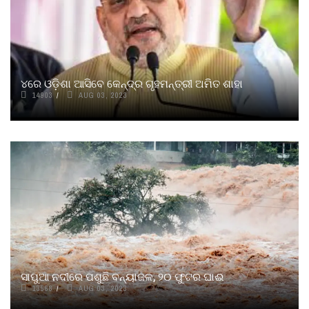
୪ରେ ଓଡ଼ିଶା ଆସିବେ କେନ୍ଦ୍ର ଗୃହମନ୍ତ୍ରୀ ଅମିତ ଶାହା
14903
AUG 03, 2023
ସାପୁଆ ନଦୀରେ ପଶୁଛି ବନ୍ୟାଜଳ, ୨୦ ଫୁଟର ଘାଈ
13588
AUG 03, 2023