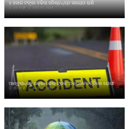
୪ ହଜାର ଟଙ୍କା ବଢିଲା ହରିଶ୍ଚନ୍ଦ୍ର ସହାୟତା ରାଶି
14778
AUG 01, 2023
ଆମ୍ବୁଲାନ୍ସକୁ ଧକ୍କା ଦେଲା ଟ୍ରକ୍: ଅଳ୍ପକେ ବର୍ତ୍ତିଲେ ରୋଗୀ
13752
AUG 01, 2023