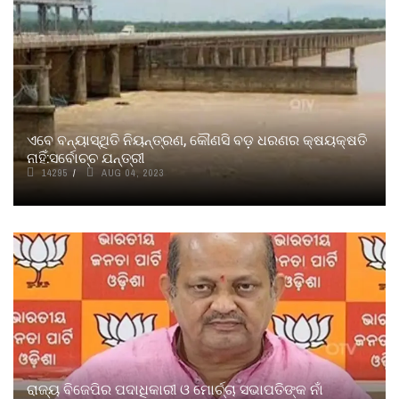
ଏବେ ବନ୍ୟାସ୍ଥିତି ନିୟନ୍ତ୍ରଣ, କୌଣସି ବଡ଼ ଧରଣର କ୍ଷୟକ୍ଷତି
ନାହିଁ:ସର୍ବୋଚ୍ଚ ଯନ୍ତ୍ରୀ
14295
AUG 04, 2023
ରାଜ୍ୟ ବିଜେପିର ପଦାଧିକାରୀ ଓ ମୋର୍ଚ୍ଚା ସଭାପତିଙ୍କ ନାଁ