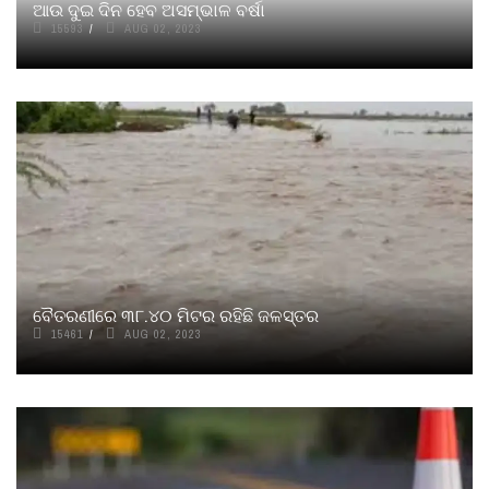
ଆଉ ଦୁଇ ଦିନ ହେବ ଅସମ୍ଭାଳ ବର୍ଷା
15593
AUG 02, 2023
ବୈତରଣୀରେ ୩୮.୪୦ ମିଟର ରହିଛି ଜଳସ୍ତର
15461
AUG 02, 2023