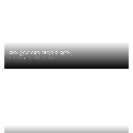
ଲାଇନ୍‌ଚ୍ୟୁତ ହେଲା ମାଲ୍‌ବାହୀ ଟ୍ରେନ୍
14143
AUG 02, 2023