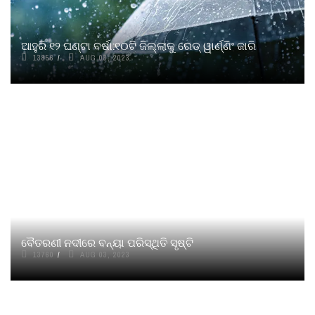
ଆହୁରି ୧୨ ଘଣ୍ଟା ବର୍ଷା:୧୦ଟି ଜିଲ୍ଲାକୁ ରେଡ୍ ୱାର୍ଣ୍ଣିଂ ଜାରି
13856
AUG 03, 2023
ବୈତରଣୀ ନଦୀରେ ବନ୍ୟା ପରିସ୍ଥିତି ସୃଷ୍ଟି
13760
AUG 03, 2023