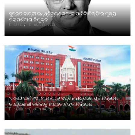
ସୁବ୍ରତ ବାଗ୍‌ଚୀ ଇନ୍‌ଷ୍ଟିଚ୍ୟୁଶନାଲ କାପାସିଟି ବିଲ୍‌ଡିଂର ମୁଖ୍ୟ
ପରାମର୍ଶଦାତା ନିଯୁକ୍ତ
15411
AUG 04, 2023
ଏଏସଓ ପରୀକ୍ଷା ମାମଲା : ୬ ସପ୍ତାହ ମଧ୍ୟରେ ପୂର୍ବ ନିର୍ଦ୍ଦେଶ
କାର୍ୟ୍ୟକାରୀ କରିବାକୁ ହାଇକୋର୍ଟଙ୍କ ନିର୍ଦ୍ଦେଶ
14613
AUG 04, 2023