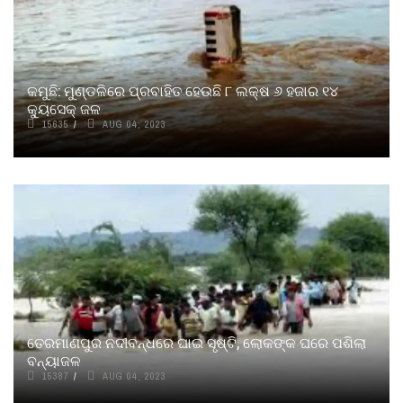
କମୁଛି: ମୁଣ୍ଡଳିରେ ପ୍ରବାହିତ ହେଉଛି ୮ ଲକ୍ଷ ୬ ହଜାର ୧୪
କ୍ୟୁସେକ୍‌ ଜଳ
15635
AUG 04, 2023
ତେରମାଣପୁର ନଦୀବନ୍ଧରେ ଘାଇ ସୃଷ୍ଟି, ଲୋକଙ୍କ ଘରେ ପଶିଲା
ବନ୍ୟାଜଳ
15387
AUG 04, 2023