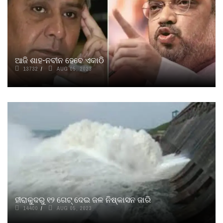
ଆଜି ଶାହ-ନବୀନ ହେବେ ଏକାଠି
13732
AUG 05, 2023
ହୀରାକୁଦରୁ ୧୨ ଗେଟ୍‌ ଦେଇ ଜଳ ନିଷ୍କାସନ ଜାରି
14400
AUG 05, 2023