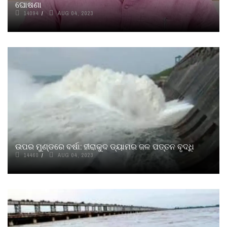
ଘୋଷଣା
14094
AUG 04, 2023
ଉପର ମୁଣ୍ଡରେ ବର୍ଷା: ହୀରାକୁଦ ଡ୍ୟାମର ଜଳ ପତ୍ତନ ବୃଦ୍ଧି
14460
AUG 04, 2023