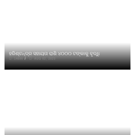
ହରିଶ୍ଚନ୍ଦ୍ର ସହାୟତା ରାଶି ୪୦୦୦ ଟଙ୍କାକୁ ବୃଦ୍ଧି
14896
AUG 02, 2023