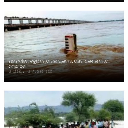
ମହାନଦୀରେ ବଢୁଛି ବନ୍ୟାଜଳ ପ୍ରବାହ, ଛୋଟ ଧରଣର ବନ୍ୟା
ସମ୍ଭାବନା
15341
AUG 03, 2023