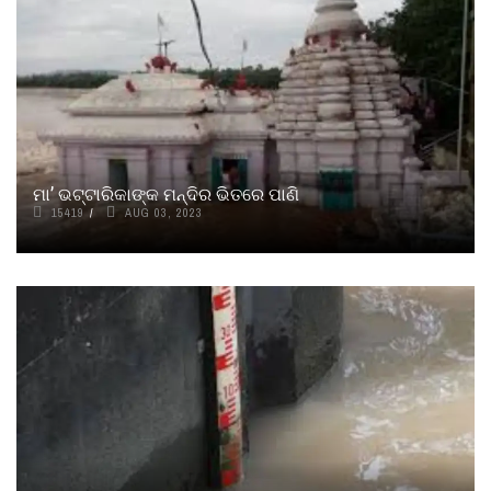
ମା’ ଭଟ୍ଟାରିକାଙ୍କ ମନ୍ଦିର ଭିତରେ ପାଣି
15419
AUG 03, 2023