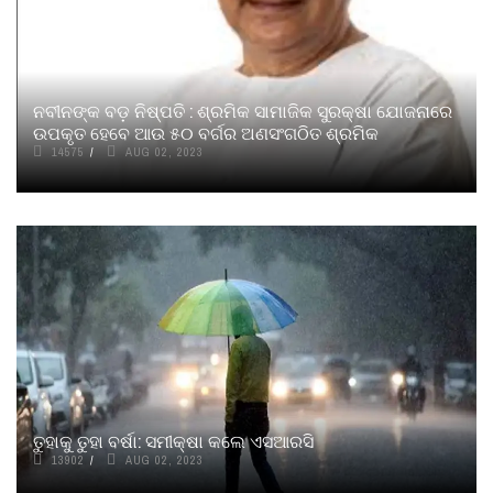
ନବୀନଙ୍କ ବଡ଼ ନିଷ୍ପତି : ଶ୍ରମିକ ସାମାଜିକ ସୁରକ୍ଷା ଯୋଜନାରେ
ଉପକୃତ ହେବେ ଆଉ ୫୦ ବର୍ଗର ଅଣସଂଗଠିତ ଶ୍ରମିକ
14575
AUG 02, 2023
ତୁହାକୁ ତୁହା ବର୍ଷା: ସମୀକ୍ଷା କଲେ ଏସଆରସି
13902
AUG 02, 2023