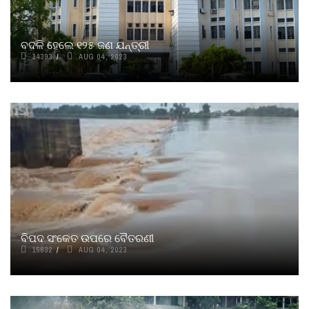
ବଦଳି ହେଲେ ୧୨୫ ଜଣ ଯନ୍ତ୍ରୀ
14393
AUG 04, 2023
ବିପଦ ସଂକେତ ଉପରେ ବୈତରଣୀ
15632
AUG 04, 2023