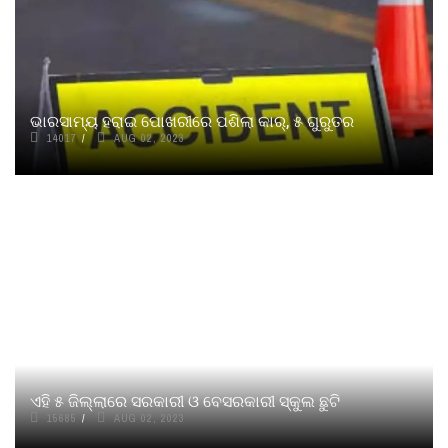
ଭାରସାମ୍ୟ ହରାଇ ପୋଖରୀରେ ପଶିଲା କାର୍‌, ୫ ଗୁରୁତର
14017
AUG 02, 2023
ଏହି ୫ ଜିଲ୍ଲାରେ ସରକାରୀ ଓ ବେସରକାରୀ ସ୍କୁଲ ଛୁଟି
15685
AUG 02, 2023