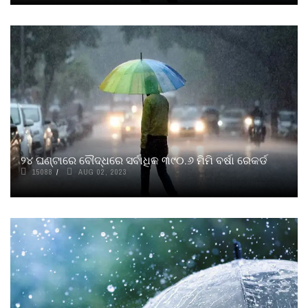
୨୪ ଘଣ୍ଟାରେ ବୌଦ୍ଧରେ ସର୍ବାଧିକ ୩୯୦.୬ ମିମି ବର୍ଷା ରେକର୍ଡ
15088
AUG 02, 2023