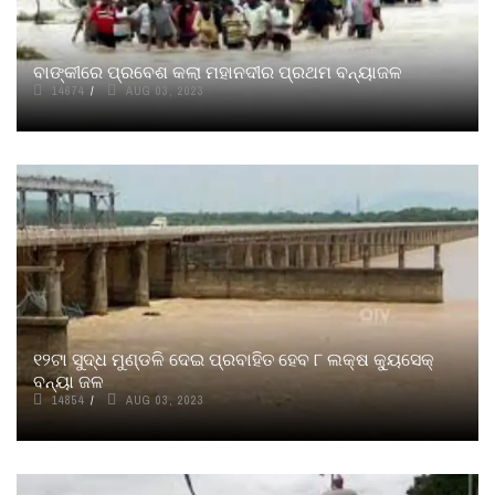
ବାଙ୍କୀରେ ପ୍ରବେଶ କଲା ମହାନଦୀର ପ୍ରଥମ ବନ୍ୟାଜଳ
14674
AUG 03, 2023
୧୨ଟା ସୁଦ୍ଧ ମୁଣ୍ଡଳି ଦେଇ ପ୍ରବାହିତ ହେବ ୮ ଲକ୍ଷ କ୍ୟୁସେକ୍
ବନ୍ୟା ଜଳ
14854
AUG 03, 2023