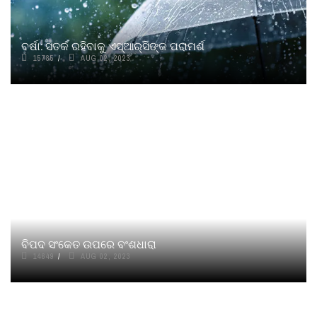
ବର୍ଷା: ସତର୍କ ରହିବାକୁ ଏସ୍‌‌ଆର୍‌‌ସିଙ୍କ ପରାମର୍ଶ
15785
AUG 02, 2023
ବିପଦ ସଂକେତ ଉପରେ ବଂଶଧାରା
14649
AUG 02, 2023