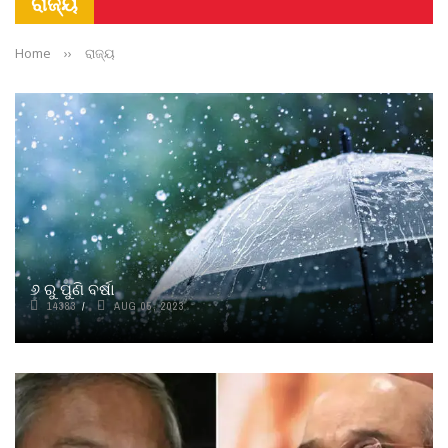
ରାଜ୍ୟ
Home
››
ରାଜ୍ୟ
୬ ରୁ ପୁଣି ବର୍ଷା
14383
AUG 05, 2023