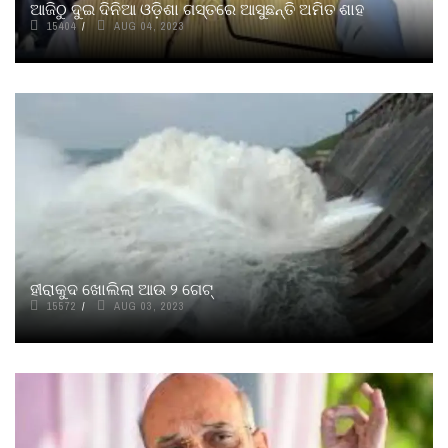
ଆଜିଠୁ ଦୁଇ ଦିନିଆ ଓଡ଼ିଶା ଗସ୍ତରେ ଆସୁଛନ୍ତି ଅମିତ ଶାହ
15404
AUG 04, 2023
ହୀରାକୁଦ ଖୋଲିଲା ଆଉ ୨ ଗେଟ୍
15572
AUG 03, 2023