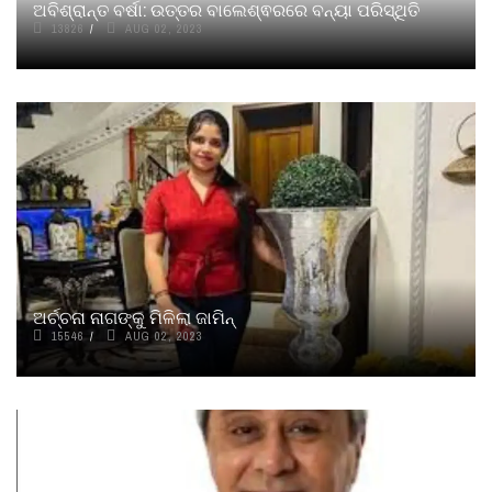
ଅବିଶ୍ରାନ୍ତ ବର୍ଷା: ଉତ୍ତର ବାଲେଶ୍ଵରରେ ବନ୍ୟା ପରିସ୍ଥିତି
13826
AUG 02, 2023
ଅର୍ଚ୍ଚନା ନାଗଙ୍କୁ ମିଳିଲା ଜାମିନ୍
15546
AUG 02, 2023