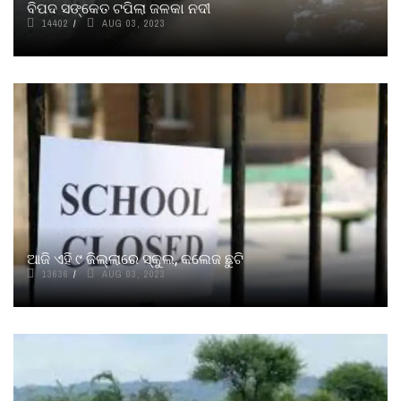
ବିପଦ ସଙ୍କେତ ଟପିଲା ଜଳକା ନଦୀ
14402
AUG 03, 2023
ଆଜି ଏହି ୯ ଜିଲ୍ଲାରେ ସ୍କୁଲ, କଲେଜ ଛୁଟି
13636
AUG 03, 2023