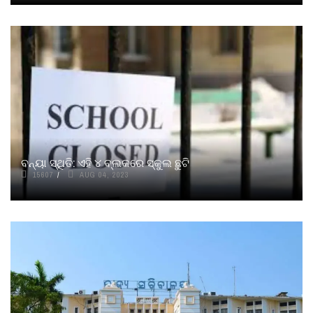
ବନ୍ୟା ସ୍ଥିତି: ଏହି ୪ ବ୍ଲକରେ ସ୍କୁଲ ଛୁଟି
15607
AUG 04, 2023