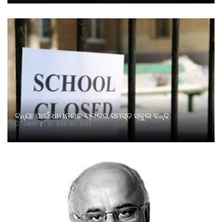
ବନ୍ୟା ପାଇଁ ଧାମନଗର ବ୍ଲକର ସମସ୍ତ ସ୍କୁଲ ବନ୍ଦ
14005
AUG 05, 2023