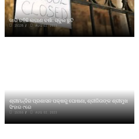
ଜାରି ରହିଛି ଲଗାଣ ବର୍ଷା: ସ୍କୁଲ ଛୁଟି
15135
AUG 02, 2023
ଶ୍ରୀମନ୍ଦିର ପ୍ରଶାସନ ପକ୍ଷରୁ ଘୋଷଣା, ଶ୍ରୀଜିଉଙ୍କ ଶ୍ରୀମୁଖ
ସିଂହାର ୯ରେ
15355
AUG 02, 2023