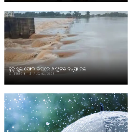
ହୁଳୁ ହୂଳା ପୋଲ ଉପରେ ୬ ଫୁଟର ବନ୍ୟା ଜଳ
15650
AUG 03, 2023