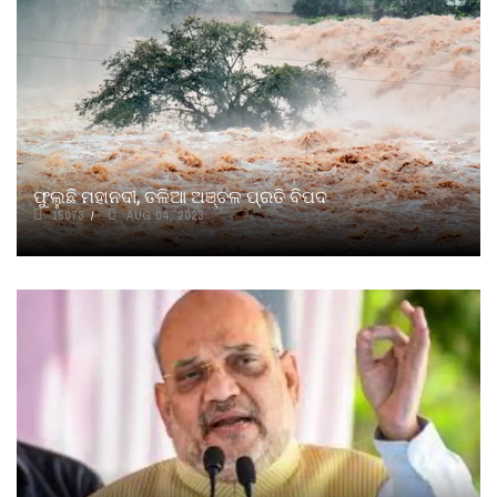
ଫୁଲୁଛି ମହାନଦୀ, ତଳିଆ ଅଞ୍ଚଳ ପ୍ରତି ବିପଦ
15073
AUG 04, 2023