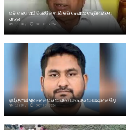
ଯଦି ତାକତ ଅଛି ବିଜେଡିକୁ ଖାଲି କରି ଦେଖାଅ: ବଦ୍ରିନାରାୟଣ
ପାତ୍ର
13918
OCT 03, 2024
ସୂର୍ଯ୍ୟବଂଶୀ ସୂରଜଙ୍କ ଘର ଆଗରେ ଆରଆଇ ଆଶାୟୀଙ୍କ ଭିଡ଼
15228
OCT 03, 2024