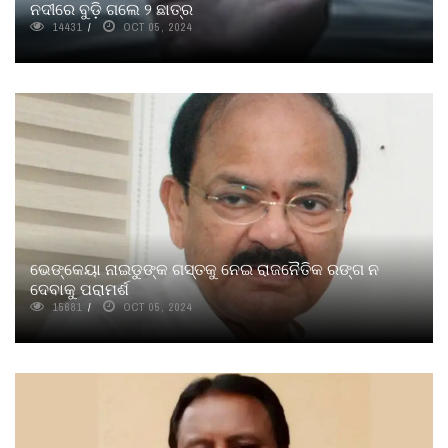
ନଦୀରେ ବୁଡ଼ି ଗଲେ ୨ ଛାତ୍ର
14431
OCT 05, 2024
ଭେଙ୍କେୟା ନାଇଡୁଙ୍କ ଗସ୍ତକୁ ନେଇ ରାଜନୈତିକ ରଙ୍ଗ ନ
ଦେବାକୁ ପରାମର୍ଶ
15681
OCT 05, 2024