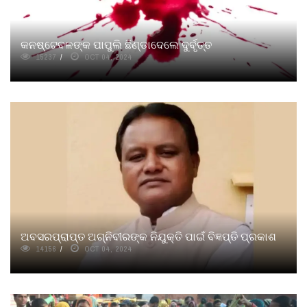
କନଷ୍ଟେବଳଙ୍କ ପାପୁଲି ଛିଣ୍ଡାଦେଲେ ଦୁର୍ବୃତ୍ତ
15237
OCT 04, 2024
ଅବସରପ୍ରାପ୍ତ ଅଗ୍ନିବୀରଙ୍କ ନିଯୁକ୍ତି ପାଇଁ ବିଜ୍ଞପ୍ତି ପ୍ରକାଶ
14156
OCT 04, 2024