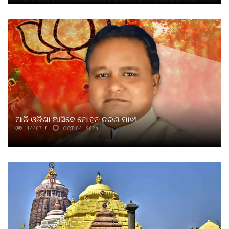
ଆଜି ଓଡିଶା ଆସିବେ ମୋହନ ଚରଣ ମାଝୀ
14407
OCT 04, 2024