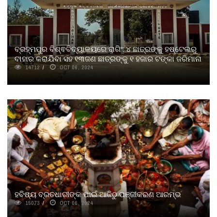
ବ୍ରହ୍ମପୁର ବିଶ୍ଵବିଦ୍ୟାଳୟରେ ରାଗିଂ: ୪ ଛାତ୍ରଙ୍କୁ ହଷ୍ଟେଲରୁ
ବାହାର କରାଯିବା ସହ ୧୩ଜଣ ଛାତ୍ରଙ୍କୁ ୧ ହଜାର ଟଙ୍କା ଜରିମାନା
14712
OCT 06, 2024
ହବିଷ୍ୟ ବ୍ରତଧାରୀଙ୍କ ପାଇଁ ଆଜିଠୁ ପଞ୍ଜୀକରଣ ଆରମ୍ଭ
15073
OCT 06, 2024