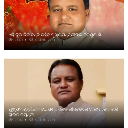
ଏହି ଦୁଇ ଦିନ ବନ୍ଦ ରହିବ ମୁଖ୍ୟମନ୍ତ୍ରୀଙ୍କ ଜନଶୁଣାଣି
13875
OCT 05, 2024
ମୁଖ୍ୟମନ୍ତ୍ରୀଙ୍କ ଘୋଷଣା: ସରକାରୀସ୍ତରରେ ପାଳନ ହେବ ବାଜି
ରାଉତ ଜୟନ୍ତୀ
14162
OCT 05, 2024