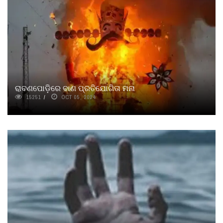
ରାବଣପୋଡ଼ିରେ ବାଣ ପ୍ରତିଯୋଗିତା ମନା
15251
OCT 05, 2024