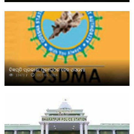
ବିଜ୍ଞପ୍ତି ପ୍ରକାଶ: ପୁନଃଗଠନ ହେବ ଓସଡମା
13473
OCT 05, 2024