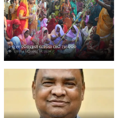
୬ ରୁ ୧୧ ହବିଷ୍ୟାଳୀ ଯୋଜନା ପାଇଁ ଆବେଦନ
13858
OCT 04, 2024