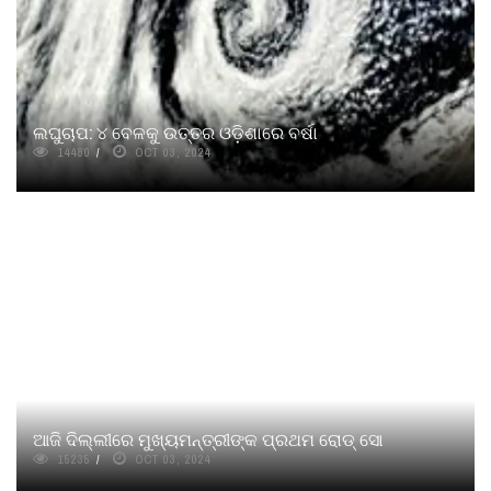
ଲଘୁଚାପ: ୪ ବେଳକୁ ଉତ୍ତର ଓଡ଼ିଶାରେ ବର୍ଷା
14480
OCT 03, 2024
ଆଜି ଦିଲ୍ଲୀରେ ମୁଖ୍ୟମନ୍ତ୍ରୀଙ୍କ ପ୍ରଥମ ରୋଡ୍ ସୋ
15235
OCT 03, 2024