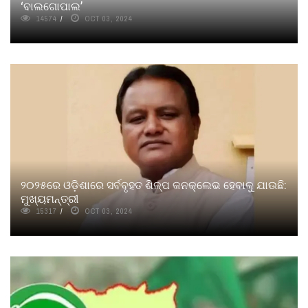
‘ବାଲଗୋପାଲ’
14574
OCT 03, 2024
୨୦୨୫ରେ ଓଡ଼ିଶାରେ ସର୍ବବୃହତ ଶିଳ୍ପ କନକ୍ଲେଭ ହେବାକୁ ଯାଉଛି:
ମୁଖ୍ୟମନ୍ତ୍ରୀ
15317
OCT 03, 2024