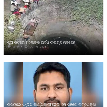
କୂଅ ଭିତରେ ମହିଳାଙ୍କ ଅର୍ଦ୍ଧ ଉଲଗ୍ନ ମୃତଦେହ
13869
OCT 03, 2024
ରାଜ୍ୟରେ ଏନ୍‌ଇପି କାର୍ୟ୍ୟକାରୀ ନେଇ ଏହା କହିଲେ ଉଚ୍ଚଶିକ୍ଷା