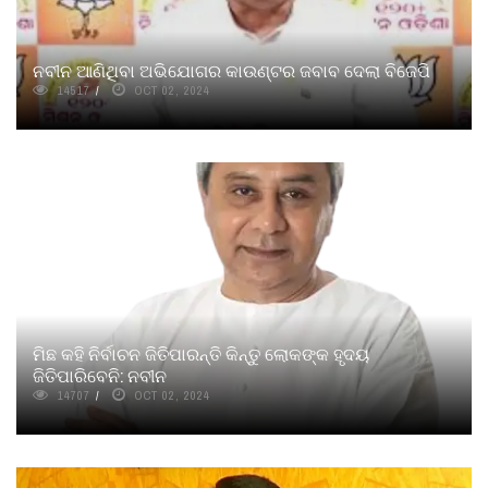
ନବୀନ ଆଣିଥିବା ଅଭିଯୋଗର କାଉଣ୍ଟର ଜବାବ ଦେଲା ବିଜେପି
14517
OCT 02, 2024
ମିଛ କହି ନିର୍ବାଚନ ଜିତିପାରନ୍ତି କିନ୍ତୁ ଲୋକଙ୍କ ହୃଦୟ
ଜିତିପାରିବେନି: ନବୀନ
14707
OCT 02, 2024