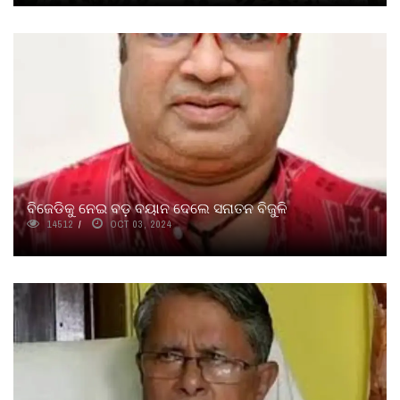
ବିଜେଡିକୁ ନେଇ ବଡ଼ ବୟାନ ଦେଲେ ସନାତନ ବିଜୁଳି
14512
OCT 03, 2024