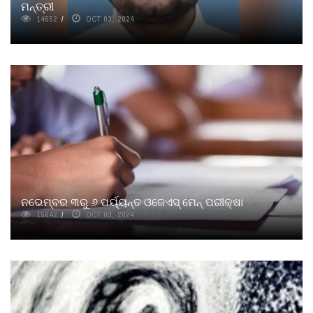
ମନ୍ତ୍ରୀ
14552
OCT 03, 2024
ନଭେମ୍ବର ୩ରୁ ୬ ପର୍ୟ୍ୟନ୍ତ ଓଜେଏସ୍‌ ମେନ୍‌ ପରୀକ୍ଷା
15642
OCT 03, 2024