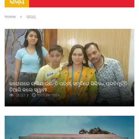
ରାଜ୍ୟ
Home
››
ରାଜ୍ୟ
କରୋନାରେ ଚାଲିଯାଇଛନ୍ତି ପତ୍ନୀ, ସ୍ମୃତିରେ ସିଲିକନ୍ ପ୍ରତିମୂର୍ତ୍ତି
ତିଆରି କଲେ ସ୍ୱାମୀ
15127
OCT 06, 2024