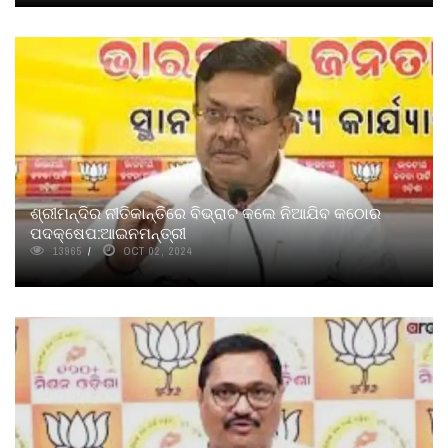
ଶ୍ରୀମନ୍ଦିର ନୀତିକାନ୍ତିରେ ବିଭ୍ରାଟ କଲେ ନିଆଯିବ କଠୋର
ପଦକ୍ଷେପ:ଆଇନମନ୍ତ୍ରୀ
13965
OCT 02, 2024