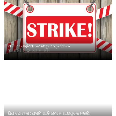
ଆଜି ୧୨ ଘଣ୍ଟିଆ କୋରାପୁଟ ବନ୍ଦ ପାଳନ
13983
OCT 04, 2024
ଘିଅ ଘୋଟାଲା : ଅସଲି ଭାବି ଲୋକେ ଖାଉଥିଲେ ନକଲି