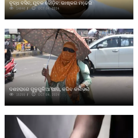
ବୃଦ୍ଧ ବସିବ, ଯୁବକ ଦୌଡ଼ିବ: ଭାଷ୍କର ମଢେ଼ଇ
14940
OCT 04, 2024
ଦଶହରାରେ ଗୁଳୁଗୁଳିଆ ପାଗ, କରିବ କଲବଲ
15255
OCT 04, 2024