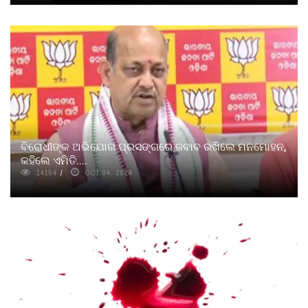
ବିରୋଧୀଙ୍କ ଅଭିଯୋଗ ପ୍ରସଙ୍ଗରେ ଜବାବ ରଖିଲେ ମନମୋହନ,
କହିଲେ ଏମିତି....
14154
OCT 04, 2024