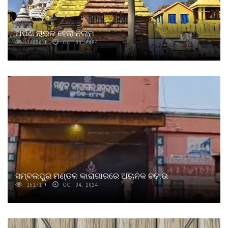
ଅର୍ପଣ ଚାଉଳ ହେଲା ନିଲାମ
14956
OCT 04, 2024
ସମ୍ବଲପୁର ମଣ୍ଡଳ କାରାଗାରରେ ଅଚାନକ ଚଢ଼ାଉ
15171
OCT 04, 2024