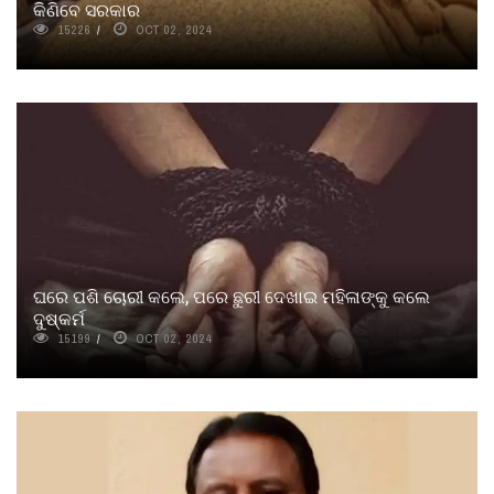
କିଣିବେ ସରକାର
15226
OCT 02, 2024
ଘରେ ପଶି ଚୋରୀ କଲେ, ପରେ ଛୁରୀ ଦେଖାଇ ମହିଳାଙ୍କୁ କଲେ
ଦୁଷ୍କର୍ମ
15199
OCT 02, 2024