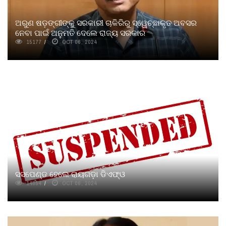
ଅରୁଣ ଷଡ଼ଙ୍ଗୀଙ୍କୁ ସରକାରୀ ଚାକିରିରୁ ସ୍ୱେଚ୍ଛାକୃତ ଅବସର
ନେବା ପାଇଁ ଅନୁମତି ଦେଲେ ରାଜ୍ୟ ସରକାର
15177
OCT 06, 2024
ସସପେଣ୍ଡ ହେଲେ ରାୟଗଡ଼ା ଡିଏଫ୍‌ଓ
14854
OCT 06, 2024