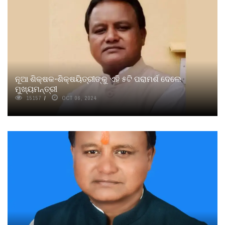
ନୂଆ ଶିକ୍ଷକ-ଶିକ୍ଷୟିତ୍ରୀଙ୍କୁ ଏହି ୫ଟି ପରାମର୍ଶ ଦେଲେ
ମୁଖ୍ୟମନ୍ତ୍ରୀ
15157
OCT 06, 2024