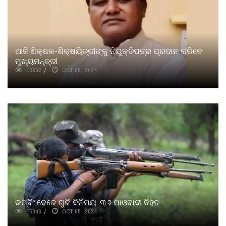
ଆଜି ଶିକ୍ଷକ-ଶିକ୍ଷୟିତ୍ରୀଙ୍କୁ ନିଯୁକ୍ତିପତ୍ର ପ୍ରଦାନ କରିବେ
ମୁଖ୍ୟମନ୍ତ୍ରୀ
13602
OCT 05, 2024
କମ୍ବିଂ ବେଳେ ଗୁଳି ବିନିମୟ: ୩୬ ମାଓବାଦୀ ନିହତ
15046
OCT 05, 2024