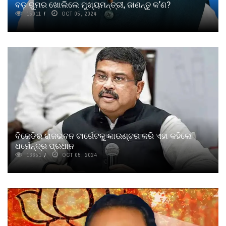
ବଡ଼ ଗୁମର ଖୋଲିଲେ ମୁଖ୍ୟମନ୍ତ୍ରୀ, ଜାଣନ୍ତୁ କ’ଣ?
15011
OCT 05, 2024
ବିଜେଡିର ରାଜଭବନ ଟାର୍ଗେଟକୁ କାଉଣ୍ଟର କରି ଏହା କହିଲେ
ଧର୍ମେନ୍ଦ୍ର ପ୍ରଧାନ
13651
OCT 05, 2024