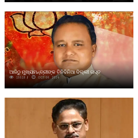
ଆଜିଠୁ ମୁଖ୍ୟମନ୍ତ୍ରୀଙ୍କ ତିନିଦିନିଆ ଦିଲ୍ଲୀ ଗସ୍ତ
15518
OCT 06, 2024