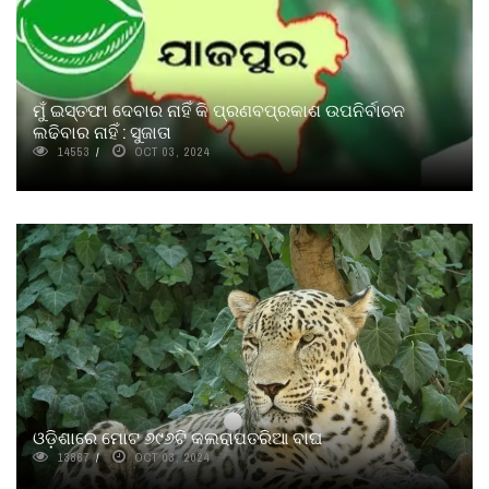
ମୁଁ ଇସ୍ତଫା ଦେବାର ନାହିଁ କି ପ୍ରଣବପ୍ରକାଶ ଉପନିର୍ବାଚନ
ଲଢିବାର ନାହିଁ : ସୁଜାତା
14553
OCT 03, 2024
ଓଡ଼ିଶାରେ ମୋଟ ୬୯୬ଟି କଲରାପତରିଆ ବାଘ
13867
OCT 03, 2024