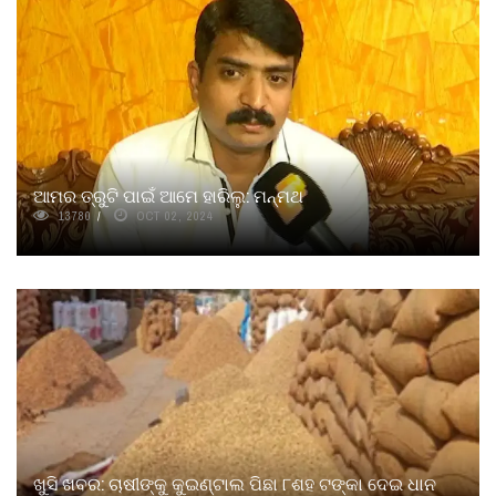
ଆମର ତ୍ରୁଟି ପାଇଁ ଆମେ ହାରିଲୁ: ମନ୍ମଥ
13780
OCT 02, 2024
ଖୁସି ଖବର: ଚାଷୀଙ୍କୁ କୁଇଣ୍ଟାଲ ପିଛା ୮ଶହ ଟଙ୍କା ଦେଇ ଧାନ