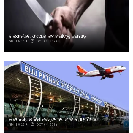
ରାଜଧାନୀରେ ପିସିଆର କର୍ମଚାରୀଙ୍କୁ ଛୁରାମାଡ଼
13434
OCT 04, 2024
ଭୁବନେଶ୍ୱର ବିମାନବନ୍ଦରରେ ହେବ ନୂଆ ଟର୍ମିନାଲ
13815
OCT 04, 2024