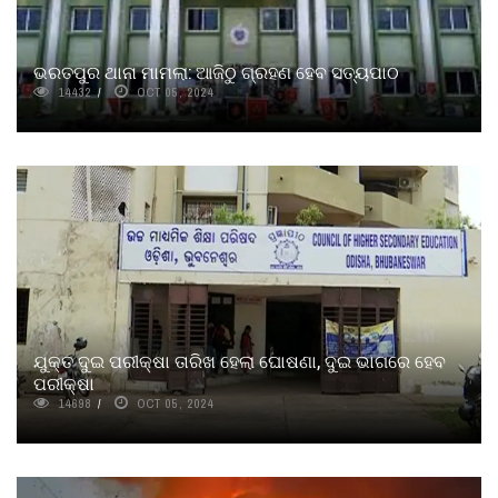
ଭରତପୁର ଥାନା ମାମଲା: ଆଜିଠୁ ଗ୍ରହଣ ହେବ ସତ୍ୟପାଠ
14432
OCT 05, 2024
ଯୁକ୍ତ ଦୁଇ ପରୀକ୍ଷା ତାରିଖ ହେଲା ଘୋଷଣା, ଦୁଇ ଭାଗରେ ହେବ
ପରୀକ୍ଷା
14698
OCT 05, 2024