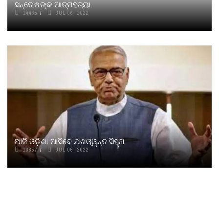
ସନ୍ତୋଷଙ୍କ ଆତ୍ମହତ୍ୟା
14465
JUL 06, 2022
ଆଜି ଓଡ଼ିଶା ଆସିବେ ଯଶଓ୍ୱନ୍ତ ସିହ୍ନା
13857
JUL 06, 2022