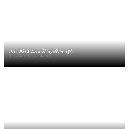
୮ରେ ଓଡିଶା ଆସୁଛନ୍ତି ଦ୍ରୌପଦୀ ମୁର୍ମୁ
14366
JUL 05, 2022