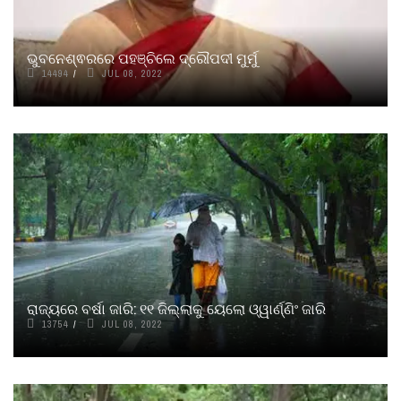
ଭୁବନେଶ୍ଵରରେ ପହଞ୍ଚିଲେ ଦ୍ରୌପଦୀ ମୁର୍ମୁ
14494
JUL 08, 2022
ରାଜ୍ୟରେ ବର୍ଷା ଜାରି: ୧୧ ଜିଲ୍ଲାକୁ ୟେଲୋ ଓ୍ୱାର୍ଣ୍ଣିଂ ଜାରି
13754
JUL 08, 2022