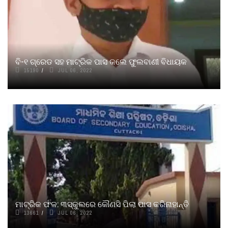
ବି-୧ ଗ୍ରେଡ ସହ ମାଟ୍ରିକ ପାସ କଲେ ଫୁଲବାଣୀ ବିଧାୟକ
15190
JUL 06, 2022
ମାଟ୍ରିକ ଫଳ: ୩ସ୍କୁଲରେ କୌଣସି ପିଲା ପାସ କରିନାହାନ୍ତି
13661
JUL 06, 2022