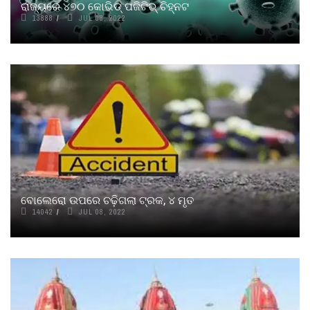
ରାଜ୍ୟରେ ୪୭୦ କୋଭିଡ୍ ପଜିଟିଭ୍ ଚିହ୍ନଟ
13888
JUL 08, 2022
ବୋଲେରୋ ଉପରେ ଚଢ଼ିଗଲା ଟ୍ରକ, ୪ ମୃତ
14042
JUL 08, 2022