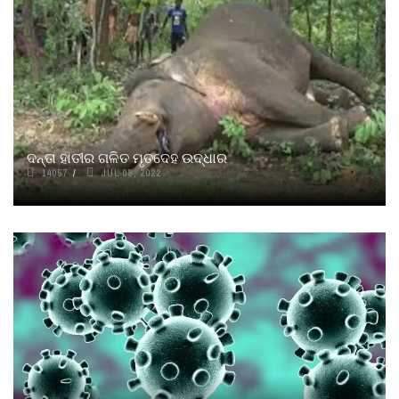
ଦନ୍ତା ହାତୀର ଗଳିତ ମୃତଦେହ ଉଦ୍ଧାର
14057
JUL 08, 2022