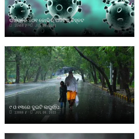
ରାଜ୍ୟରେ ୪୦୧ କୋଭିଡ୍ ପଜିଟିଭ୍ ଚିହ୍ନଟ
15458
JUL 06, 2022
୯ ଓ ୧୩ରେ ଦୁଇଟି ଲଘୁଚାପ
13866
JUL 06, 2022