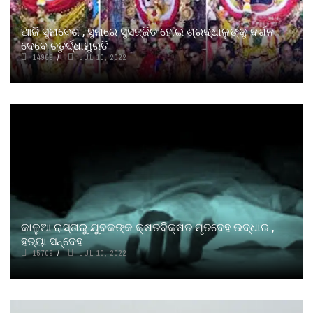
ଆଜି ସୁନାବେଶ , ସୁନାରେ ସୁସଜ୍ଜିତ ହୋଇ ଶ୍ରଦ୍ଧାଳୁଙ୍କୁ ଦର୍ଶନ
ଦେବେ ଚତୁର୍ଦ୍ଧାମୁରତି
14969
JUL 10, 2022
କାଳୁଆ ରାସ୍ତାରୁ ଯୁବକଙ୍କ କ୍ଷତବିକ୍ଷତ ମୃତଦେହ ଉଦ୍ଧାର ,
ହତ୍ୟା ସନ୍ଦେହ
15709
JUL 10, 2022