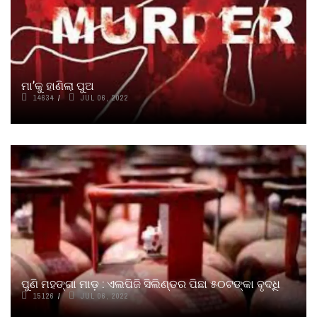
ମା’କୁ ହାଣିଲା ପୁଅ
14634
JUL 06, 2022
ପୁଣି ମହଙ୍ଗା ମାଡ଼ : ଏଲପିଜି ସିଲିଣ୍ଡର ପିଛା ୫୦ଟଙ୍କା ବୃଦ୍ଧି
15126
JUL 06, 2022