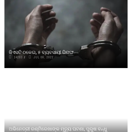
ଜିଏସଟି ଠକେଇ, ୫ ବ୍ୟବସାୟୀ ଗିରଫ
14283
JUL 06, 2022
ଅଭିନେତ୍ରୀ ରଶ୍ମିରେଖାଙ୍କ ମୃତ୍ୟୁ ଘଟଣା, ପୁରୁଷ ବନ୍ଧୁ