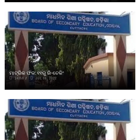
ମାଟ୍ରିକ ଫଳ: ୧୧ରୁ ରି-ଚେକିଂ
14358
JUL 06, 2022