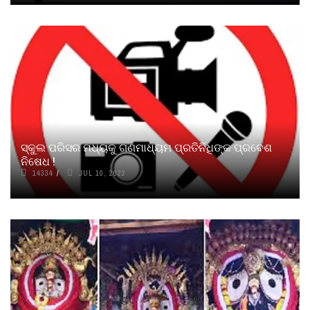
ସ୍କୁଲ ପରିସର ମଧ୍ୟକୁ ଗଣମାଧ୍ୟମ ପ୍ରତିନିଧିଙ୍କ ପ୍ରବେଶ
ନିଷେଧ !
14334
JUL 10, 2022