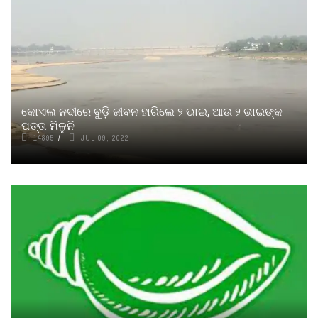
କୋଏଲ ନଦୀରେ ବୁଡ଼ି ଜୀବନ ହାରିଲେ ୨ ଭାଇ, ଆଉ ୨ ଭାଇଙ୍କ
ପତ୍ତା ମିଳୁନି
14895
JUL 09, 2022