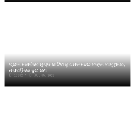
ପ୍ରଜା କୋର୍ଟରେ ମୁଣ୍ଡ କାଟିବାକୁ ଧମକ ଦେଇ ଟଙ୍କା ମାଗୁଥିଲେ,
ଧରାପଡ଼ିଲେ ଦୁଇ ଜଣ
13602
JUL 05, 2022