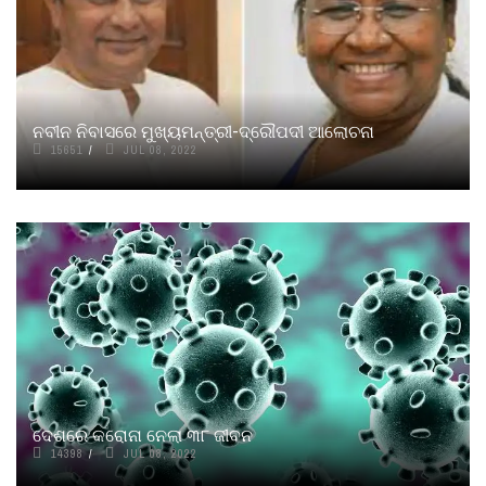
ନବୀନ ନିବାସରେ ମୁଖ୍ୟମନ୍ତ୍ରୀ-ଦ୍ରୌପଦୀ ଆଲୋଚନା
15651
JUL 08, 2022
ଦେଶରେ କରୋନା ନେଲା ୩୮ ଜୀବନ
14398
JUL 08, 2022