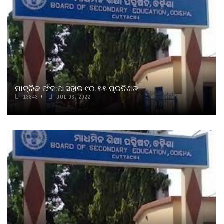
ମାଟ୍ରିକ ଫଳ:ପାସହାର ୯୦.୫୫ ପ୍ରତିଶତ
13843
JUL 06, 2022