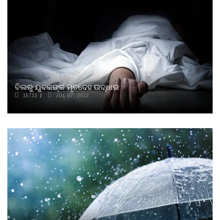
ବିଲରୁ ଯୁବକଙ୍କ ମୃତଦେହ ଉଦ୍ଧାର
15733
JUL 07, 2022