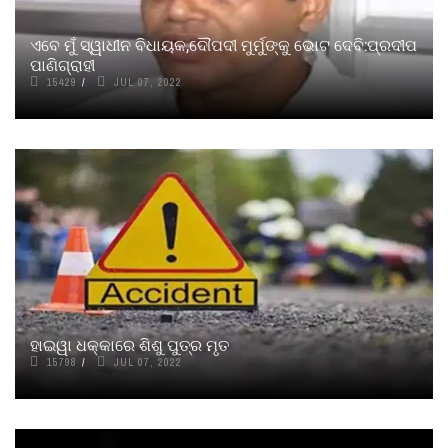
ଏବେ ମୁଁ ସ୍ୱାଧୀନ ବିଧାୟକ,ଦୌପଦୀ ମୁର୍ମୁଙ୍କୁ ଭୋଟ ଦେବି:ପ୍ରଦୀପ
ପାଣିଗ୍ରାହୀ
15429
JUL 07, 2022
ହାଇୱା ଧକ୍କାରେ ଶିଶୁ ପୁତ୍ର ମୃତ
15798
JUL 07, 2022