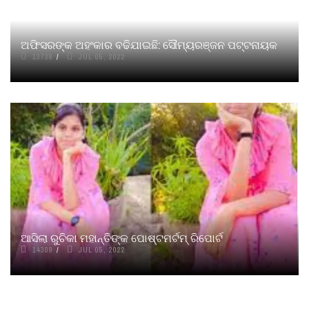
ଅଫିସରଙ୍କ ଅହଂକାର ବଢିଯାଇଛି: ସୌମ୍ୟରଞ୍ଜନ ପଟ୍ଟନାୟକ
13738
JUL 05, 2022
ଆସିଲା ରୁଚିକା ମହାନ୍ତିଙ୍କ ପୋଷ୍ଟମର୍ଟମ୍ ରିପୋର୍ଟ
14309
JUL 05, 2022