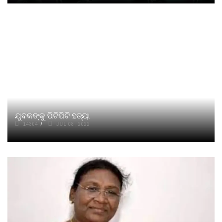
ଯୁବକଙ୍କୁ ପିଟିପିଟି ହତ୍ୟା
14304
JUL 08, 2022