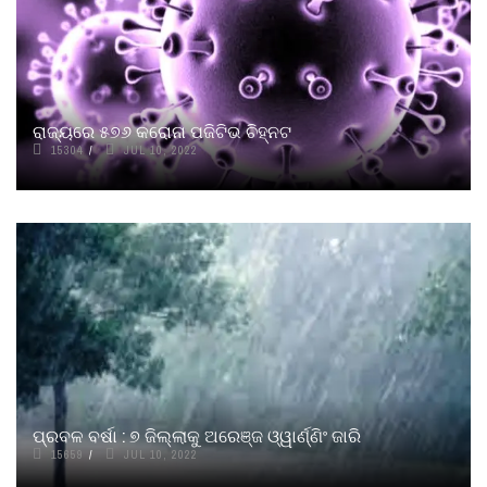
ରାଜ୍ୟରେ ୫୭୬ କରୋନା ପଜିଟିଭ ଚିହ୍ନଟ
15304
JUL 10, 2022
ପ୍ରବଳ ବର୍ଷା : ୭ ଜିଲ୍ଲାକୁ ଅରେଞ୍ଜ ଓ୍ୱାର୍ଣ୍ଣିଂ ଜାରି
15659
JUL 10, 2022