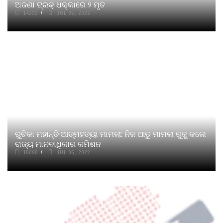
ଅଜଣା ଟ୍ରକ୍ ଧକ୍କାରେ ୨ ମୃତ
14232
JUL 05, 2022
ରୁଚିକା ମହାନ୍ତି ଆତ୍ମହତ୍ୟା ମାମଲା: ନିଜ ଆଡୁ ମାମଲା ରୁଜୁ କଲେ
ରାଜ୍ୟ ମାନବାଧିକାର କମିଶନ
15098
JUL 05, 2022