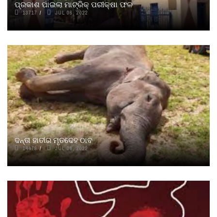
ପ୍ରକାଶ ପାଇଲା ମାଟ୍ରିକ୍ ପରୀକ୍ଷା ଫଳ
13717
JUL 06, 2022
ଦନ୍ତା ହାତୀର ମୃତଦେହ ଠାବ
14479
JUL 06, 2022