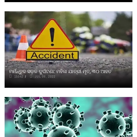
ମର୍ମନ୍ତୁଦ ସଡ଼କ ଦୁର୍ଘଟଣା: ମହିଳା ଯାତ୍ରୀ ମୃତ, ୩୦ ଆହତ
15042
JUL 06, 2022