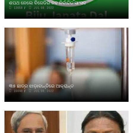
ଶପଥ ନେଲେ ବିଜେଡିର ନବ ନିର୍ବାଚିତ ସାଂସଦ
13658
JUL 08, 2022
୩୫ ଛାତ୍ର ଝାଡ଼ାବାନ୍ତିରେ ଆକ୍ରାନ୍ତ
15649
JUL 08, 2022