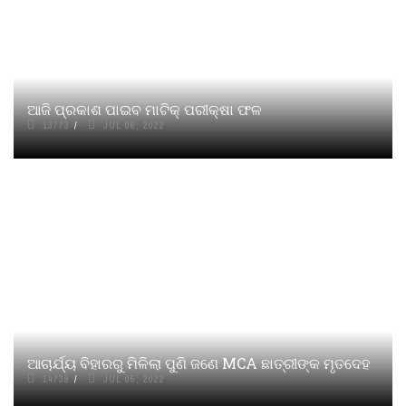
ଆଜି ପ୍ରକାଶ ପାଇବ ମାଟିକ୍‌ ପରୀକ୍ଷା ଫଳ
13773
JUL 06, 2022
ଆଚାର୍ଯ୍ୟ ବିହାରରୁ ମିଳିଲା ପୁଣି ଜଣେ MCA ଛାତ୍ରୀଙ୍କ ମୃତଦେହ
14739
JUL 05, 2022