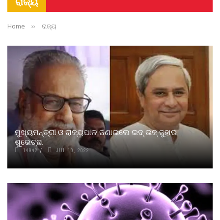
ରାଜ୍ୟ
Home
››
ରାଜ୍ୟ
ମୁଖ୍ୟମନ୍ତ୍ରୀ ଓ ରାଜ୍ୟପାଳ ଜଣାଇଲେ ଇଦ୍ ଉଜ୍ ଜୁହାର
ଶୁଭେଚ୍ଛା
14942
JUL 10, 2022