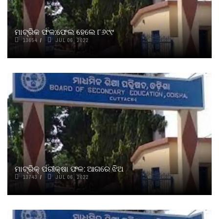
ମାଟ୍ରିକ ଫଳ:ଫେଲ ହେଲେ ୮୬୯୯
13654
JUL 06, 2022
ମାଟ୍ରିକ୍ ପରୀକ୍ଷା ଫଳ: ଆଗରେ ଝିଅ
13743
JUL 06, 2022