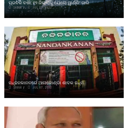
ପ୍ରବଳ ବର୍ଷା: ୧୨ ଜିଲ୍ଲାକୁ ୟେଲୋ ୱାର୍ଣ୍ଣିଂ ଜାରି
14108
JUL 07, 2022
ନନ୍ଦନକାନନରେ ଆନାକୋଣ୍ଡା ଶାବକ ଜନ୍ମ
15556
JUL 07, 2022