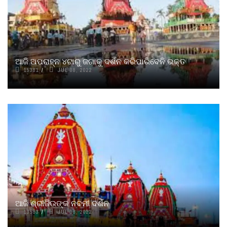
ଆଜି ଅପରାହ୍ନ ୪ଟାରୁ ଜଗାକୁ ଦର୍ଶନ କରିପାରିବେନି ଭକ୍ତ
15381
JUL 08, 2022
ଆଜି ଶ୍ରୀଜିଉଙ୍କ ନବମୀ ଦର୍ଶନ
13583
JUL 08, 2022