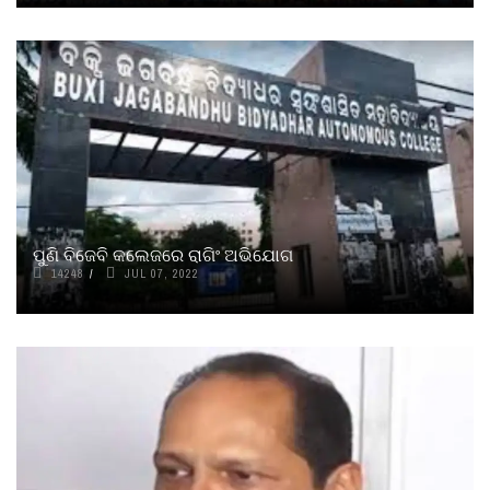
ପୁଣି ବିଜେବି କଲେଜରେ ରାଗିଂ ଅଭିଯୋଗ
14248
JUL 07, 2022