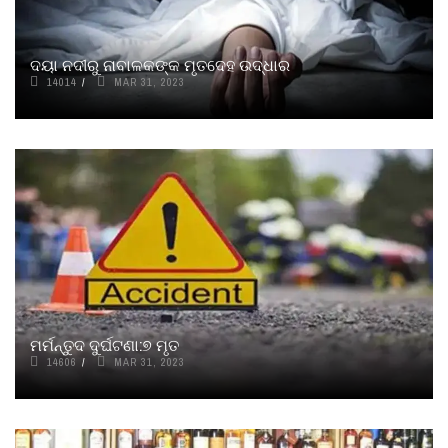
ଦୟା ନଦୀରୁ ନାବାଳକଙ୍କ ମୃତଦେହ ଉଦ୍ଧାର
14014
MAR 31, 2023
ମର୍ମନ୍ତୁଦ ଦୁର୍ଘଟଣା:୭ ମୃତ
14606
MAR 31, 2023