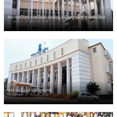
ବାଚସ୍ପତିଙ୍କ ପୋଡ଼ିୟମ ଉପରକୁ ଚଢିବାକୁ ଚେଷ୍ଟା କଲେ ତାରା
14355
MAR 31, 2023
୪ଟା ପର୍ଯ୍ୟନ୍ତ ଗୃହ ମୁଲତବୀ
15804
MAR 31, 2023