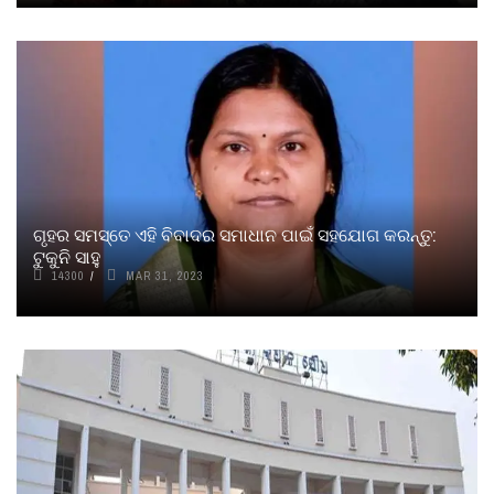
ଗୃହର ସମସ୍ତେ ଏହି ବିବାଦର ସମାଧାନ ପାଇଁ ସହଯୋଗ କରନ୍ତୁ:
ଟୁକୁନି ସାହୁ
14300
MAR 31, 2023