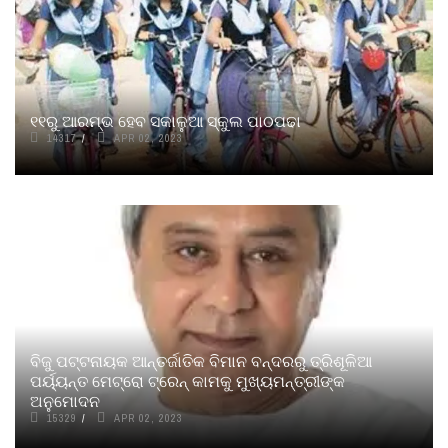
୧୧ରୁ ଆରମ୍ଭ ହେବ ସକାଳୁଆ ସ୍କୁଲ ପାଠପଢା
14317
APR 02, 2023
ବିଜୁ ପଟ୍ଟନାୟକ ଆନ୍ତର୍ଜାତିକ ବିମାନ ବନ୍ଦରରୁ ତ୍ରିଶୂଳିଆ
ପର୍ୟ୍ୟନ୍ତ ମେଟ୍ରୋ ଟ୍ରେନ୍ କାମକୁ ମୁଖ୍ୟମନ୍ତ୍ରୀଙ୍କ
ଅନୁମୋଦନ
15329
APR 02, 2023