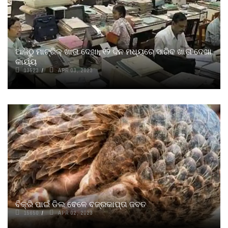
ଆଜିଠୁ ମାଟ୍ରିକ୍‌ ଖାତା ଦେଖା, ୧୨ ଦିନ ମଧ୍ୟରେ ସାରିବ ଖାତା ଦେଖା
କାର୍ୟ୍ୟ
13523
APR 03, 2023
ବିକ୍ରି ପାଇଁ ଡିଲ ବେଳେ ବଜ୍ରକାପ୍ତା ଜବତ
15650
APR 02, 2023