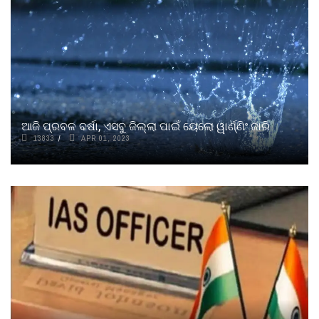
ଆଜି ପ୍ରବଳ ବର୍ଷା, ଏସବୁ ଜିଲ୍ଲା ପାଇଁ ୟେଲୋ ୱାର୍ଣ୍ଣିଂ ଜାରି
13833
APR 01, 2023