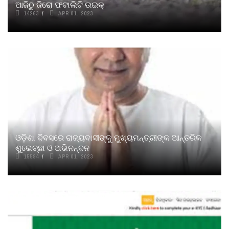
ଆଜିଠୁ ଜିରୋ ଫଟାଲିଟି ଉଇକ୍‌
14263
APR 01, 2023
ଓଡ଼ିଶା ଦିବସରେ ରାଜ୍ୟବାସୀଙ୍କୁ ମୁଖ୍ୟମନ୍ତ୍ରୀଙ୍କ ଆନ୍ତରିକ
ଶୁଭେଚ୍ଛା ଓ ଅଭିନନ୍ଦନ
15594
APR 01, 2023