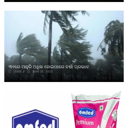
୩୧ରେ ଆହୁରି ଅଧିକ ହୋଇପାରେ ବର୍ଷା ପ୍ରଭାବ
15565
MAR 30, 2023