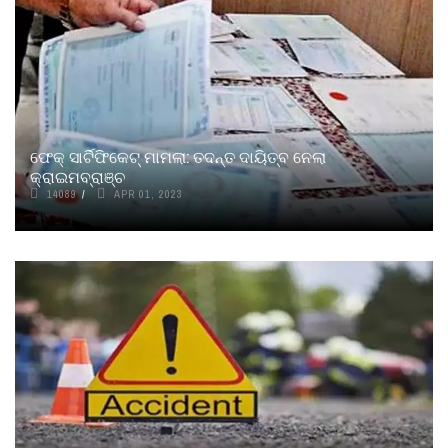
ଫେକ୍ ସାର୍ଟିଫିକେଟ୍ ମାମଲା: ତଦନ୍ତ ଦାୟିତ୍ବ ନେଲା
କ୍ରାଇମବ୍ରାଞ୍ଚ
14089
APR 01, 2023