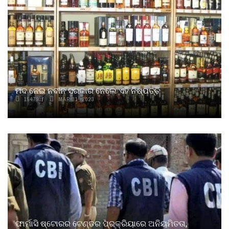
ମଦ ନେଇ ନବୀନ ସରକାର ନେଲେ ଏହି ନିଷ୍ପତ୍ତି
15479
MAR 31, 2023
ଫାର୍ମାସି ଷ୍ଟୋରର ଟେଣ୍ଡର ପ୍ରକ୍ରିୟାରେ ଅନିୟମିତତା,