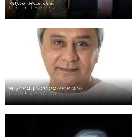
ଏମ୍ସରେ ସିବିଆଇ ଚଢଉ
15596
MAR 31, 2023
୩ ରୁ ୯ ମୁଖ୍ୟମନ୍ତ୍ରୀଙ୍କ ଜାପାନ ଗସ୍ତ
14268
MAR 31, 2023