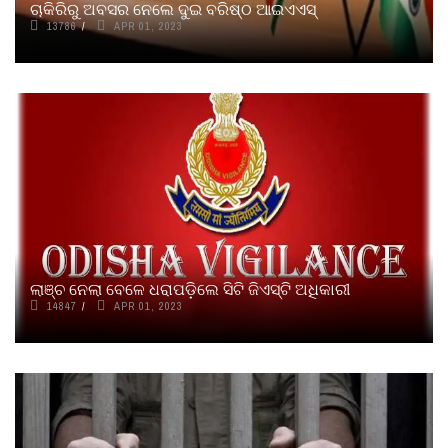
ଚାକିରିରୁ ଅବସର ନେଲେ ଦୁଇ ବରିଷ୍ଠ ଆଇଏଏସ୍
13786
APR 01, 2023
ଲାଞ୍ଚ ନେଲା ବେଳେ ଧରାପଡ଼ିଲେ ସିଟି ଜିଏସ୍‌ଟି ଅଧିକାରୀ
14847
APR 01, 2023