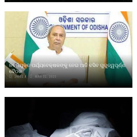
ନବନିଯୁକ୍ତ ପର୍ୟ୍ୟବେକ୍ଷକଙ୍କୁ ନେଇ ଆଜି ବସିବ ଗୁରୁତ୍ୱପୂର୍ଣ୍ଣ
ବୈଠକ
14801
MAR 31, 2023