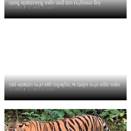
ପ୍ରଭୁ ଶ୍ରୀରାମଙ୍କୁ ଦର୍ଶନ ପାଇଁ ରାମ ମନ୍ଦିରରେ ଭିଡ଼
14441
MAR 30, 2023
ଆଜି ଶ୍ରୀରାମ ଜନ୍ମ ନୀତି ଅନୁଷ୍ଠିତ, ୩ ଘଣ୍ଟା ବନ୍ଦ ରହିବ ଦର୍ଶନ
14936
MAR 30, 2023