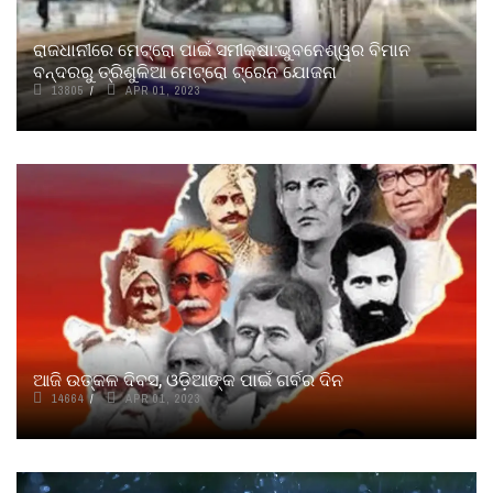
ରାଜଧାନୀରେ ମେଟ୍ରୋ ପାଇଁ ସମୀକ୍ଷା:ଭୁବନେଶ୍ୱର ବିମାନ
ବନ୍ଦରରୁ ତ୍ରିଶୁଳିଆ ମେଟ୍ରୋ ଟ୍ରେନ ଯୋଜନା
13805
APR 01, 2023
ଆଜି ଉତ୍କଳ ଦିବସ, ଓଡ଼ିଆଙ୍କ ପାଇଁ ଗର୍ବର ଦିନ
14664
APR 01, 2023