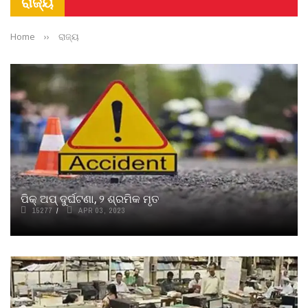
ରାଜ୍ୟ
Home
››
ରାଜ୍ୟ
ପିକ୍‌ ଅପ୍ ଦୁର୍ଘଟଣା, ୨ ଶ୍ରମିକ ମୃତ
15277
APR 03, 2023