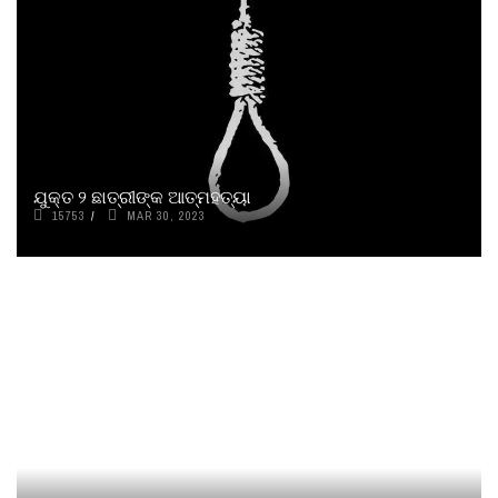
ଯୁକ୍ତ ୨ ଛାତ୍ରୀଙ୍କ ଆତ୍ମହତ୍ୟା
15753
MAR 30, 2023