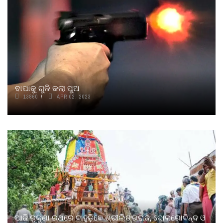
ବାପାକୁ ଗୁଳି କଲା ପୁଅ
13860
APR 02, 2023
ଆଜି ରୁକୁଣା ରଥରେ ବାହୁଡ଼ିବେ ଶ୍ରୀଲିଙ୍ଗରାଜ, ଦୋଳଗୋବିନ୍ଦ ଓ