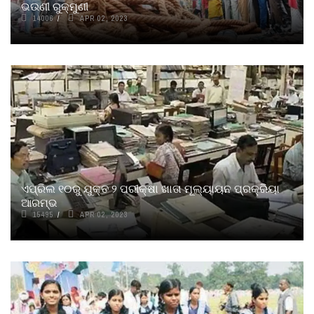
ଭଉଣୀ ରୁକ୍ମୁଣୀ
14006
APR 02, 2023
ଏପ୍ରିଲ ୧୦ରୁ ଯୁକ୍ତ ୨ ପରୀକ୍ଷା ଖାତା ମୂଲ୍ୟାୟନ ପ୍ରକ୍ରିୟା
ଆରମ୍ଭ
15495
APR 02, 2023