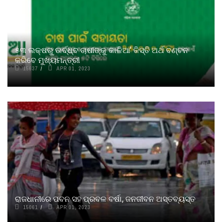
୫୩ ଲକ୍ଷରୁ ଊର୍ଦ୍ଧ୍ବ ଚାଷୀଙ୍କୁ କାଳିଆ’ କିସ୍ତି ଅର୍ଥ ବଣ୍ଟନ
କରିବେ ମୁଖ୍ୟମନ୍ତ୍ରୀ
15637
APR 01, 2023
ରାଜଧାନୀରେ ପବନ ସହ ପ୍ରବଳ ବର୍ଷା, ଜନଜୀବନ ଅସ୍ତବ୍ୟସ୍ତ
15061
APR 01, 2023