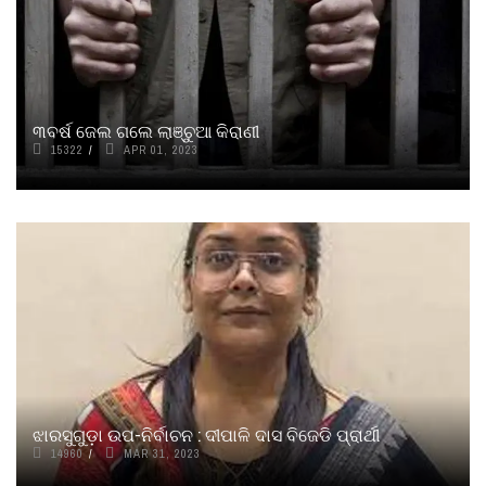
୩ବର୍ଷ ଜେଲ ଗଲେ ଲାଞ୍ଚୁଆ କିରାଣୀ
15322
APR 01, 2023
ଝାରସୁଗୁଡ଼ା ଉପ-ନିର୍ବାଚନ : ଦୀପାଳି ଦାସ ବିଜେଡି ପ୍ରାର୍ଥୀ
14960
MAR 31, 2023