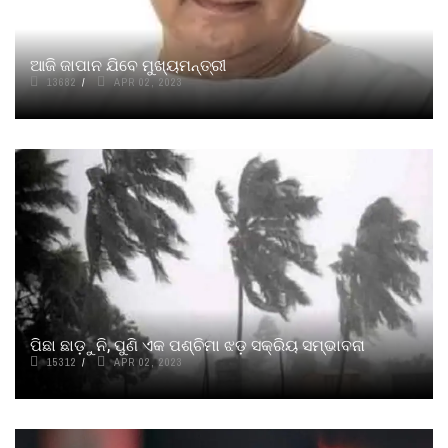
ଆଜି ଜାପାନ ଯିବେ ମୁଖ୍ୟମନ୍ତ୍ରୀ
13682
APR 02, 2023
ପିଛା ଛାଡ଼ୁନି, ପୁଣି ଏକ ପଶ୍ଚିମା ଝଡ଼ ସକ୍ରିୟ ସମ୍ଭାବନା
15312
APR 02, 2023