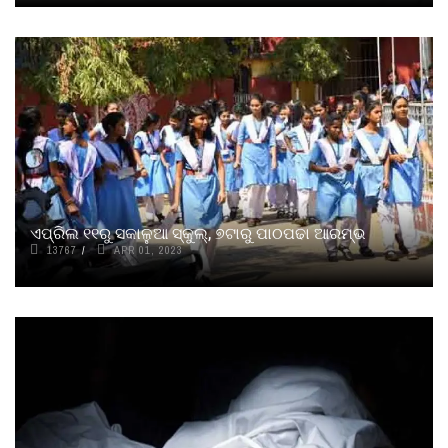
ଏପ୍ରିଲ ୧୧ରୁ ସକାଳୁଆ ସ୍କୁଲ୍‌, ୭ଟାରୁ ପାଠପଢା ଆରମ୍ଭ
13767
APR 01, 2023