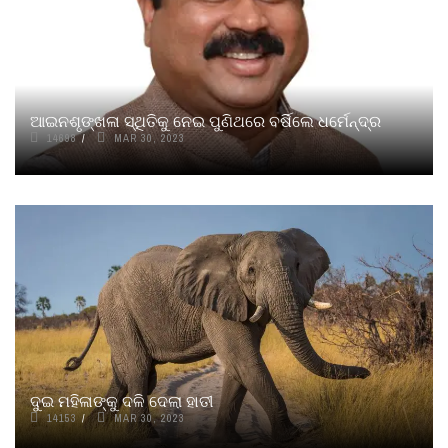
ଆଇନଶୃଙ୍ଖଳା ସ୍ଥିତିକୁ ନେଇ ପୁଣିଥରେ ବର୍ଷିଲେ ଧର୍ମେନ୍ଦ୍ର
14698
MAR 30, 2023
ଦୁଇ ମହିଳାଙ୍କୁ ଦଳି ଦେଲା ହାତୀ
14153
MAR 30, 2023