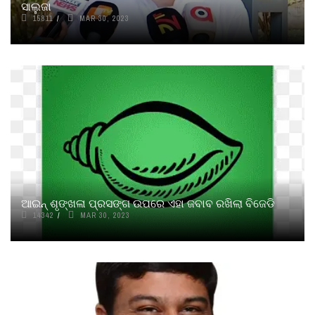
ସାଲୁଜା
15811
MAR 30, 2023
ଆଇନ୍ ଶୃଙ୍ଖଳା ପ୍ରସଙ୍ଗ ଉପରେ ଏହା ଜବାବ ରଖିଲା ବିଜେଡି
14342
MAR 30, 2023