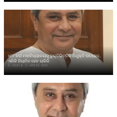
୪୮୮ ବର୍ଗ ମହାବିଦ୍ୟାଳୟରୁ ଚୁକ୍ତିଭିତ୍ତିକ ନିଯୁକ୍ତି ଉଚ୍ଛେଦ,
ଏଣିକି ନିୟମିତ ହେବ ଚାକିରି
14131
APR 02, 2023