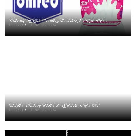
ଏପ୍ରିଲ୍ ୧ରୁ ନୂଆ ଦର ଲାଗୁ, ଓମ୍‌ଫେଡ୍‌ ୨ ଟଙ୍କା ବଢ଼ିଲା
13760
MAR 30, 2023
ଭଦ୍ରକ-ନୟାଗଡ଼ ଟାଉନ ମେମୁ ଟ୍ରେନ୍‌ ଗଡ଼ିବ ଆଜି
15483
MAR 30, 2023