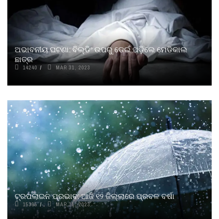
ଅଭାବନୀୟ ଘଟଣା: ବିଲ୍ଡିଂ ଉପରୁ ଡେଇଁ ପଡ଼ିଲେ ମେଡିକାଲ
ଛାତ୍ର
14240
MAR 31, 2023
ଟ୍ରପଲାଇନ ପ୍ରଭାବ: ଆଜି ୧୨ ଜିଲ୍ଲାରେ ପ୍ରବଳ ବର୍ଷା
15395
MAR 31, 2023