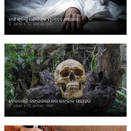
ନଦୀ କୂଳରୁ ମହିଳାଙ୍କ ମୃତଦେହ ଉଦ୍ଧାର
14769
APR 01, 2023
ବେଳବାଞ୍ଜି ଜଙ୍ଗଲରେ ନର କଙ୍କାଳ ଉଦ୍ଧାର
13599
APR 01, 2023