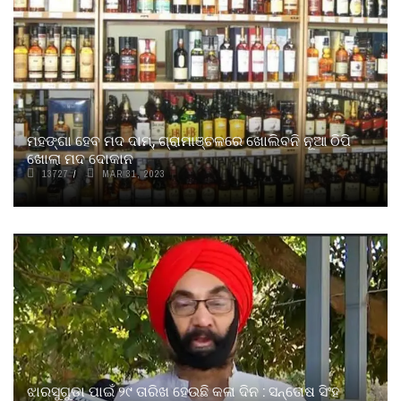
ମହଙ୍ଗା ହେବ ମଦ ଦାମ୍, ଗ୍ରାମାଞ୍ଚଳରେ ଖୋଲିବନି ନୂଆ ଠିପି
ଖୋଲା ମଦ ଦୋକାନ
13727
MAR 31, 2023
ଝାରସୁଗୁଡା ପାଇଁ ୨୯ ତାରିଖ ହେଉଛି କଳା ଦିନ : ସନ୍ତୋଷ ସିଂହ