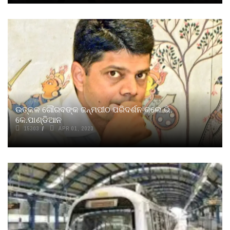
ଉତ୍କଳ ଗୌରବଙ୍କ ଜନ୍ମପୀଠ ପରିଦର୍ଶନ କଲେ ଭି.
କେ.ପାଣ୍ଡିଆନ
15303
APR 01, 2023