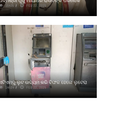
ପଦ୍ମଶ୍ରୀ ଗୁରୁ ମାୟାଧର ରାଉତଙ୍କ ପରଲୋକ
15435
FEB 22, 2025
ଏଟିଏମ୍‌ରୁ ଲୁଟ ଉଦ୍ୟମ କରି ବିଫଳ ହେଲେ ଲୁଟେରା
14624
FEB 22, 2025