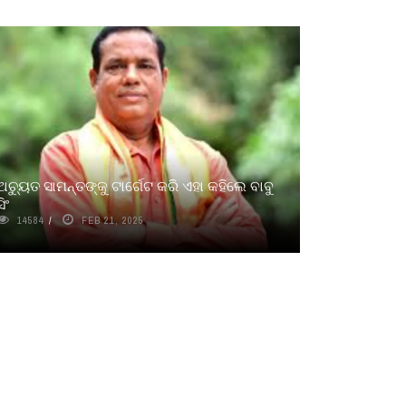
ଅଚ୍ୟୁତ ସାମନ୍ତଙ୍କୁ ଟାର୍ଗେଟ କରି ଏହା କହିଲେ ବାବୁ
ସିଂ
14584
FEB 21, 2025