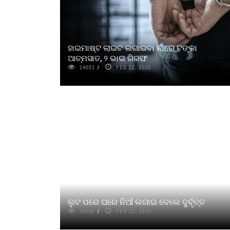
ହାଇମାଷ୍ଟ ଲାଇଟ ଲଗାଇବା ନାଁରେ ଟଙ୍କା
ଆତ୍ମସାତ, ୨ ଭାଇ ଗିରଫ
14601
FEB 22, 2025
ଲୁଟ ପରେ ଘରେ ନିଆଁ ଲଗାଇ ଦେଲେ ଦୁର୍ବୃତ୍ତ
14066
FEB 22, 2025