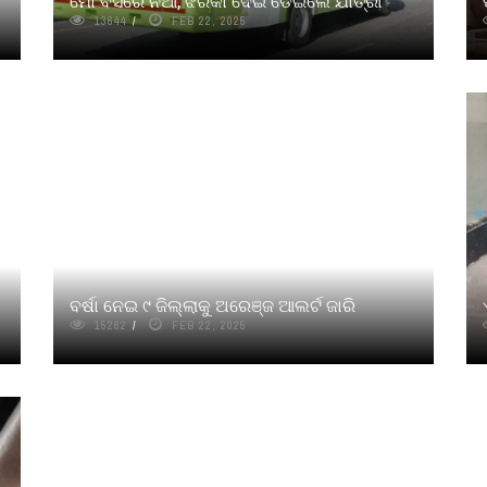
ମୋ ବସରେ ନିଆଁ, ଝରକା ଦେଇ ଡେଇଁଲେ ଯାତ୍ରୀ
13644
FEB 22, 2025
ବର୍ଷା ନେଇ ୯ ଜିଲ୍ଲାକୁ ଅରେଞ୍ଜ ଆଲର୍ଟ ଜାରି
15282
FEB 22, 2025