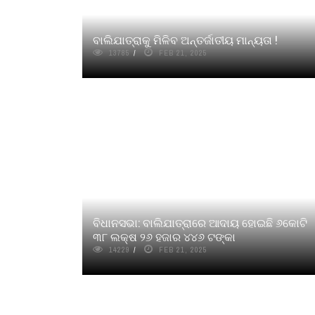
ବାଲିଯାତ୍ରାକୁ ମିଳିବ ଅନ୍ତର୍ଜାତୀୟ ମାନ୍ୟତା !
13785
FEB 21, 2025
ବିଧାନସଭା: ବାଲିଯାତ୍ରାରେ ଆଦାୟ ହୋଇଛି ୬କୋଟି
୩୮ ଲକ୍ଷ ୨୬ ହଜାର ୪୪୬ ଟଙ୍କା
14229
FEB 21, 2025