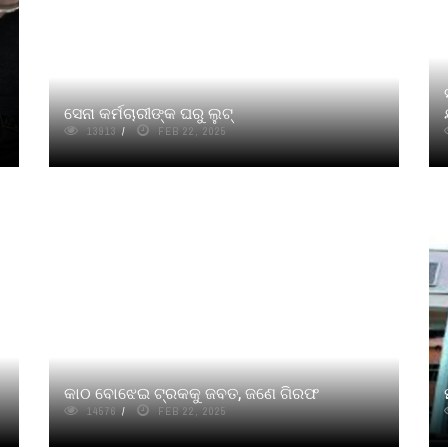
ସେନା କର୍ମଚାରୀଙ୍କ ଘରୁ ଲୁଟ୍
13913
FEB 22, 2025
କାଠ ବୋଝେଇ ଟ୍ରକକୁ ଜବତ, ଜଣେ ଗିରଫ
14576
FEB 22, 2025