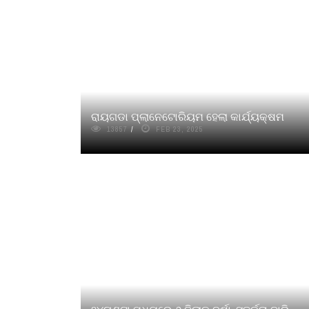
ରାୟଗଡା ପ୍ଲାନେଟୋରିୟମ ହେଲା କାର୍ଯ୍ୟକ୍ଷମ
13857
FEB 23, 2025