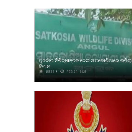
ପୁନର୍ବାର ନିଷିଦ୍ଧାଞ୍ଚଳ ଦେଇ ସାତକୋଶିଆରେ ଉଡ଼ିଲା
ବିମାନ
15532
FEB 24, 2025