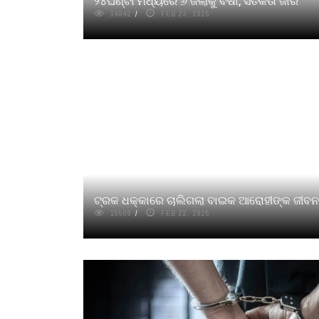
୨୪ଘଣ୍ଟା ମଧ୍ୟରେ ୬ ଜିଲାକୁ ବର୍ଷା, ସତର୍କତା ଜାରି
14942
FEB 23, 2025
ଟ୍ରକ ଧକ୍କାରେ ଚାଲିଗଲା ବାଇକ ଆରୋହୀଙ୍କ ଜୀବନ
15509
FEB 22, 2025