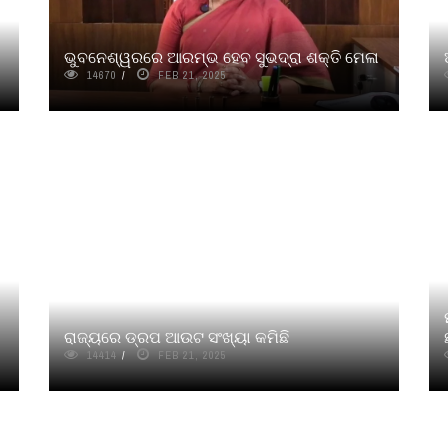
ଭୁବନେଶ୍ୱରରେ ଆରମ୍ଭ ହେବ ସୁଭଦ୍ରା ଶକ୍ତି ମେଳା
14670
FEB 21, 2025
ରାଜ୍ୟରେ ଡ୍ରପ ଆଉଟ ସଂଖ୍ୟା କମିଛି
14414
FEB 21, 2025