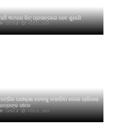
ଆଜି ୩ଟାରେ କିଟ୍ ପ୍ରସଙ୍ଗରେ ହେବ ଶୁଣାଣି
13774
FEB 21, 2025
ମାଟ୍ରିକ ପରୀକ୍ଷା ଦେବାକୁ ବାହାରିବା ବେଳେ ଚାଲିଗଲା
ଛାତ୍ରଙ୍କ ଜୀବନ
14381
FEB 21, 2025