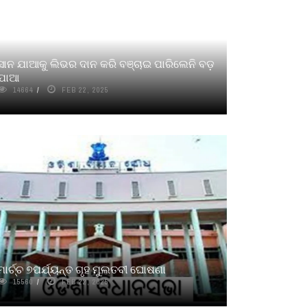
ସାନ ଯାଆକୁ ଲିଭର ଦାନ କରି ବଞ୍ଚାଇ ପାରିଲେନି ବଡ଼
ଯାଆ
14664
FEB 22, 2025
ମାର୍ଚ୍ଚ ୭ପର୍ଯ୍ୟନ୍ତ ଗୃହ ମୁଲତବୀ ଘୋଷଣା
15560
FEB 22, 2025