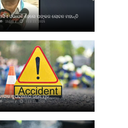
ଓସିଏ ସଭାପତି ହେଲେ ପଙ୍କଜ ଲୋଚନ ମହାନ୍ତି
15098
FEB 23, 2025
ବାଇକ ଦୁର୍ଘଟଣାରେ ଜଣେ ମୃତ
14260
FEB 23, 2025