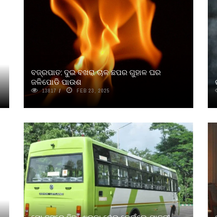
ବଜ୍ରପାତ: ଦୁଇ ବଖରା ଚାଳ ଛପର ଗୁହାଳ ଘର
ଜଳିପୋଡି ପାଉଶ
13817
FEB 23, 2025