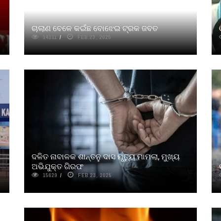
ଚାଲାଣ ବେଳେ କଇଁଛ ବୋଝେଇ ଟ୍ରକ ଜବତ
14311
FEB 23, 2025
ଦଳିତ ନାବାଳକ ଶାନ୍ତନୁ ଦାସ ମୃତ୍ୟୁ ମାମଲା, ମୁଖ୍ୟ
ଅଭିଯୁକ୍ତ ଗିରଫ
15629
FEB 23, 2025