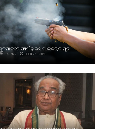
ଗୁଳିମାଡ଼ରେ ଫାର୍ମ ହାଉସ ମାଲିକଙ୍କ ମୃତ
14975
FEB 23, 2025