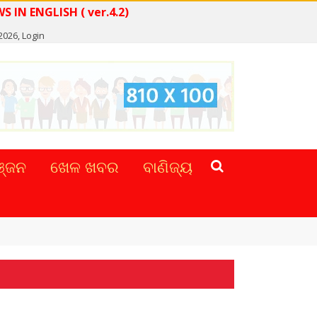
READ NEWS IN ENGLISH ( ver.4.2)
 2026,
Login
୍ଜନ
ଖେଳ ଖବର
ବାଣିଜ୍ୟ