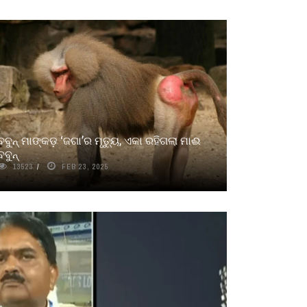
ବବୁନ୍ ମାଙ୍କଡ଼ ‘ଜଗା’ର ମୃତ୍ୟୁ, ଏକା ରହିଗଲା ମାଈ
ବବୁନ୍‌
13523
FEB 23, 2025