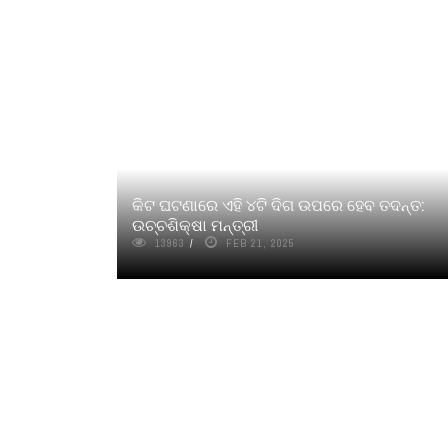
କିଟ ଘଟଣାରେ ଏହି ୪ଟି ଦିଗ ଉପରେ ହେବ ତଦନ୍ତ:
ଉଚ୍ଚଶିକ୍ଷା ମନ୍ତ୍ରୀ
13963
FEB 21, 2025