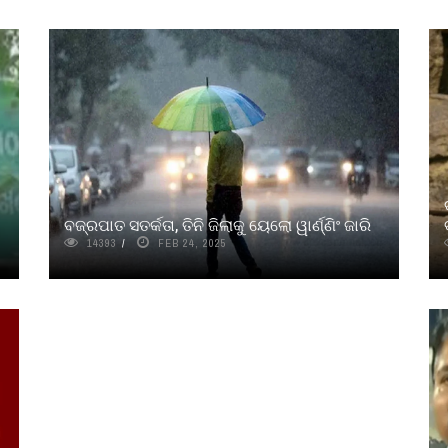
ବଜ୍ରପାତ ସତର୍କତା, ତିନି ଜିଲାକୁ ୟେଲୋ ୱାର୍ଣ୍ଣିଂ ଜାରି
14393
FEB 24, 2025