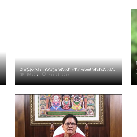
ଅଚ୍ୟୁତ ସାମନ୍ତଙ୍କ ଗିରଫ ଦାବି କଲେ ତାରାପ୍ରସାଦ
15570
FEB 21, 2025