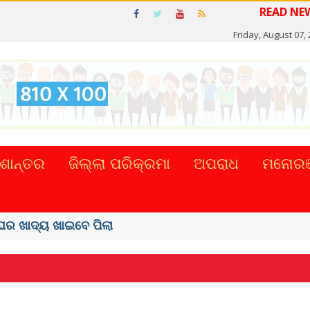
Friday, August 07,
ଶାନ୍ତର
ଜିଲ୍ଲା ପରିକ୍ରମା
ଅପରାଧ
ମନୋରଞ
 ଶାହରୁଖ ଖାନ୍