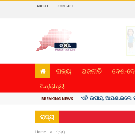
ABOUT
CONTACT
ରାଜ୍ୟ
ରାଜନୀତି
ଦେଶ-ଦେ
ଅନ୍ୟାନ୍ୟ
ସବୁଠୁ ମହଙ୍ଗା ସେଲିବ୍ରିଟି
BREAKING NEWS
ରାଜ୍ୟ
Home
››
ରାଜ୍ୟ