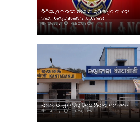
ଭିଜିଲାନ୍ସ ଜାଲରେ ସହକାରୀ କୃଷି ଅଧିକାରୀ ଏବଂ
ବ୍ଲକ ଟେକ୍ନୋଲୋଜି ମ୍ୟାନେଜର
15273
FEB 23, 2025
ରେଳବାଇ କ୍ୱାର୍ଟର୍ସରୁ ବିପୁଳ ବିଦେଶୀ ମଦ ଜବତ
14315
FEB 23, 2025