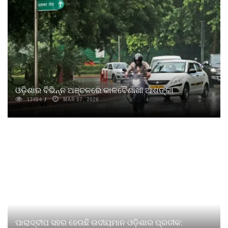
ଓଡ଼ିଶାର ବିଭିନ୍ନ ଅଞ୍ଚଳରେ କାଳବୈଶାଖୀ ଆଶଙ୍କା
13484
MAR 07, 2026
ପାରାଦ୍ବୀପ ସହର ହେଉଛି ଉଦୀୟମାନ ଓଡ଼ିଶାର ପ୍ରତୀକ: