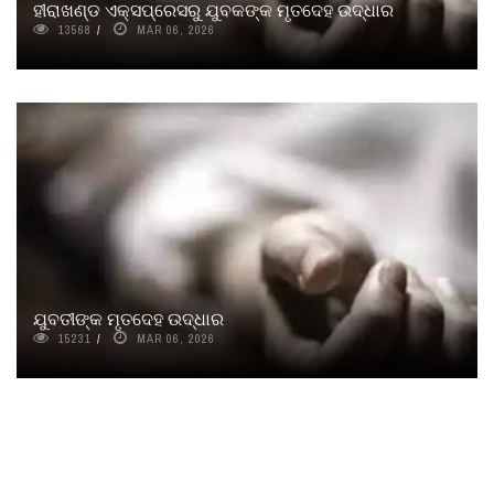
ହୀରାଖଣ୍ଡ ଏକ୍ସପ୍ରେସରୁ ଯୁବକଙ୍କ ମୃତଦେହ ଉଦ୍ଧାର
13568
MAR 06, 2026
ଯୁବତୀଙ୍କ ମୃତଦେହ ଉଦ୍ଧାର
15231
MAR 06, 2026