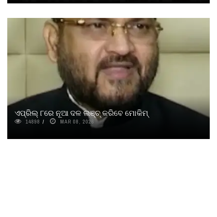
ଏପ୍ରିଲ୍‌ ୮ରେ ନୂଆ ଦଳ ଲଞ୍ଚ୍‌ କରିବେ ମୋକିମ୍‌
14898
MAR 08, 2026