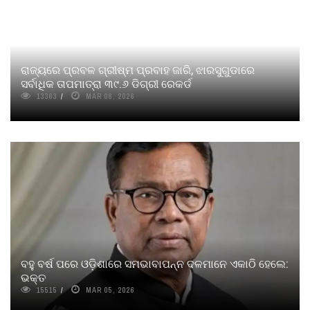
ରାଜ୍ୟରେ ପ୍ରବଳ ଗ୍ରୀଷ୍ମ ପ୍ରବାହ ଜାରି, ଝାରସୁଗୁଡାରେ
ସର୍ବାଧିକ ତାପମାତ୍ରା ୩୯.୬ ଡିଗ୍ରୀ ରେକର୍ଡ
13363
MAR 06, 2026
ବହୁ ବର୍ଷ ପରେ ଓଡ଼ିଶାରେ ସମଭାବାପନ୍ନ ଦଳମାନେ ଏକାଠି ହେଲେ:
ଭକ୍ତ
15515
MAR 05, 2026