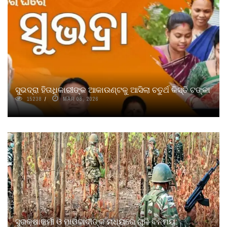
ସୁଭଦ୍ରା ହିତାଧିକାରୀଙ୍କ ଆକାଉଣ୍ଟକୁ ଆସିଲା ଚତୁର୍ଥ କିସ୍ତି ଟଙ୍କା
15238
MAR 08, 2026
ସୁରକ୍ଷାକର୍ମୀ ଓ ମାଓବାଦୀଙ୍କ ମଧ୍ୟରେ ଗୁଳି ବିନିମୟ: