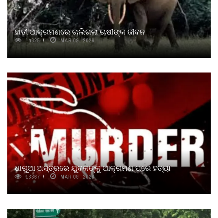
ହାତୀ ଆକ୍ରମଣରେ ଚାଲିଗଲା ଚାଷୀଙ୍କ ଜୀବନ
14625
MAR 09, 2026
ଧାରୁଆ ଅସ୍ତ୍ରରେ ଯୁବକଙ୍କୁ ଆକ୍ରମଣ ପରେ ହତ୍ୟା
13367
MAR 09, 2026