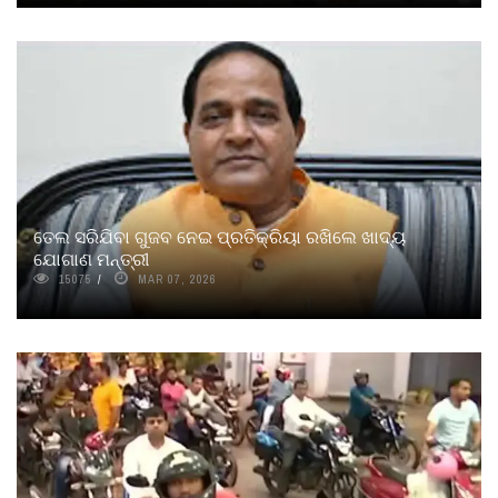
ତେଲ ସରିଯିବା ଗୁଜବ ନେଇ ପ୍ରତିକ୍ରିୟା ରଖିଲେ ଖାଦ୍ୟ
ଯୋଗାଣ ମନ୍ତ୍ରୀ
15075
MAR 07, 2026