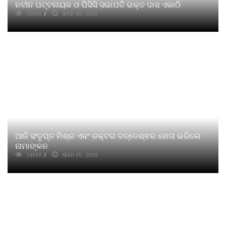
ନବୀନ ପଟ୍ଟନାୟକ ଓ ପିସିସି ସଭାପତି ଭକ୍ତ ଦାସ ଏକାଠି
13982
MAR 05, 2026
ଆଜି ସଂତୃପ୍ତ ମିଶ୍ର ଏବଂ ଡକ୍ଟର ଦତ୍ତେଶ୍ଵର ହୋତା ଭରିଲେ
ନାମାଙ୍କନ
14686
MAR 05, 2026