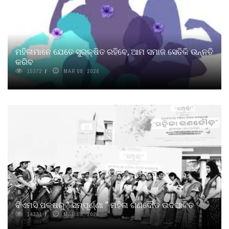
ମହିଳାମାନେ ଯେତେ ସୁରକ୍ଷିତ ରହିବେ, ଆମ ସମାଜ ସେତିକି ଉନ୍ନତି
କରିବ
15372
MAR 08, 2026
ବିଏମସି ପକ୍ଷରୁ ” ସମ୍ପୂର୍ଣ୍ଣା ” ମହିଳା ଗଣଦୌଡ ଉଦଘାଟିତ
14331
MAR 08, 2026