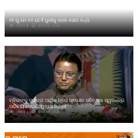
୧୧ ରୁ ମେ ୧୬ ଯାଏଁ ପୁରୀକୁ ରେଳ ସେବା ବନ୍ଦ
14962
MAR 08, 2026
ମହିଳାଙ୍କୁ ସୁଭଦ୍ରା ଆର୍ଥିକ ରୂପେ ସ୍ଵାଧୀନ ସହିତ ଏକ ସ୍ୱତନ୍ତ୍ର
ପରିଚୟ ଦେଇଛି: ମୁଖ୍ୟମନ୍ତ୍ରୀ
15606
MAR 08, 2026