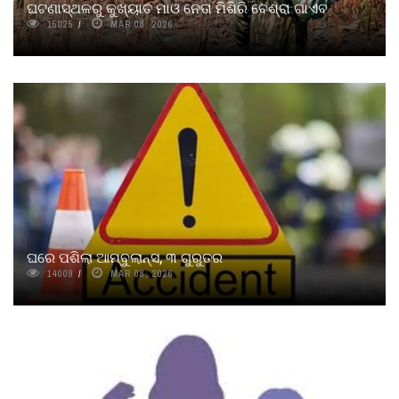
ଘଟଣାସ୍ଥଳରୁ କୁଖ୍ୟାତ ମାଓ ନେତା ମିଶିରି ବେଶ୍ରା ଗାଏବ
15025
MAR 08, 2026
ଘରେ ପଶିଲା ଆମ୍ବୁଲାନ୍ସ, ୩ ଗୁରୁତର
14009
MAR 08, 2026