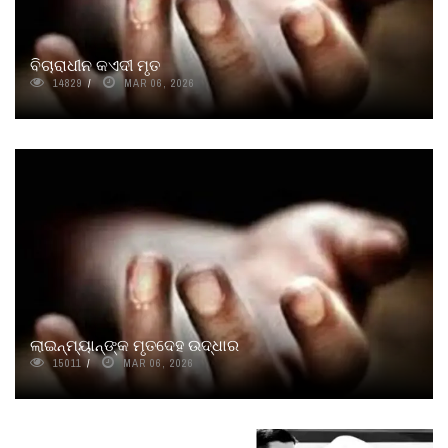
ବିଚାରାଧୀନ କଏଦୀ ମୃତ
14829
MAR 06, 2026
ଲାଇନ୍‌ମ୍ୟାନ୍‌ଙ୍କ ମୃତଦେହ ଉଦ୍ଧାର
15011
MAR 06, 2026