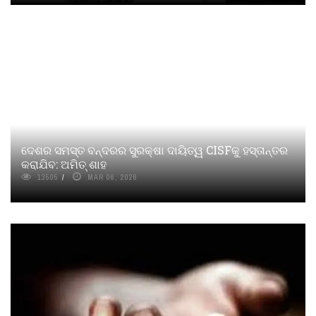
ଦେଶର ସମସ୍ତ ବନ୍ଦରର ସୁରକ୍ଷା ଦାୟିତ୍ୱ CISFକୁ ହସ୍ତାନ୍ତର
କରାଯିବ: ଅମିତ୍ ଶାହ
13505
MAR 06, 2026