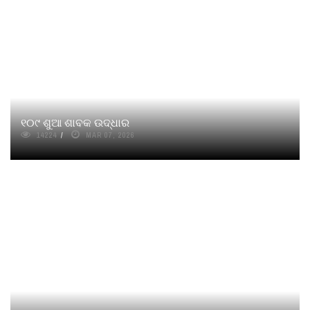
୧୦୯ ଶୁଆ ଶାବକ ଉଦ୍ଧାର
14224
MAR 07, 2026