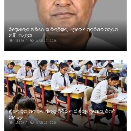
ବିରୋଧୀଙ୍କ ଅଭିଯୋଗ ଭିତ୍ତିହୀନ, ଏଥିରେ ୧ ପ୍ରତିଶତ ସତ୍ୟତା
ନାହିଁ : ମନ୍ତ୍ରୀ
15520
MAR 10, 2026
ଯୁକ୍ତ ଦୁଇ ପରୀକ୍ଷାର୍ଥୀଙ୍କୁ ମିଳିବ ମାର୍କ ବୃଦ୍ଧି ସୁଯୋଗ, କିପରି
ଜାଣନ୍ତୁ....
15309
MAR 10, 2026