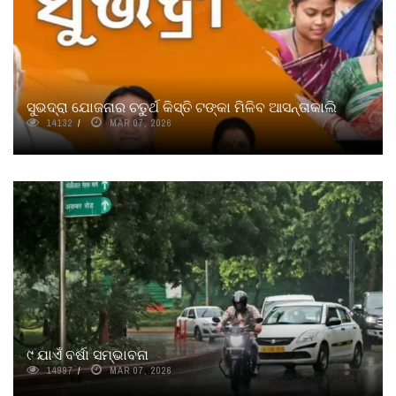
ସୁଭଦ୍ରା ଯୋଜନାର ଚତୁର୍ଥ କିସ୍ତି ଟଙ୍କା ମିଳିବ ଆସନ୍ତାକାଲି
14132
MAR 07, 2026
୯ ଯାଏଁ ବର୍ଷା ସମ୍ଭାବନା
14997
MAR 07, 2026