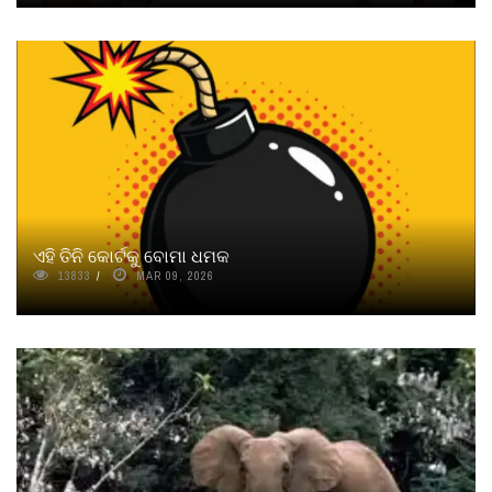
ଏହି ତିନି କୋର୍ଟକୁ ବୋମା ଧମକ
13833
MAR 09, 2026