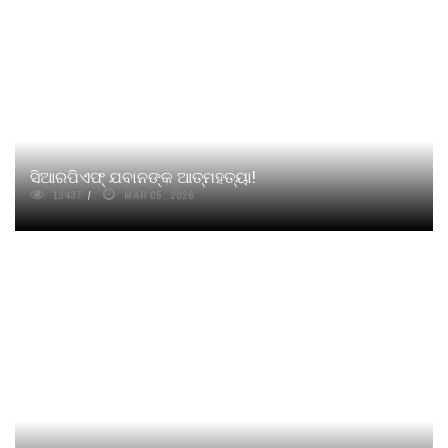
ସିଆରପିଏଫ୍ ଯବାନଙ୍କ ଆତ୍ମହତ୍ୟା!
13437
MAR 05, 2026