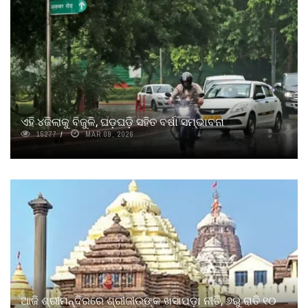
ଏହି ୪ଜିଲାକୁ ବିଜୁଳି, ଘଡ଼ଘଡ଼ି ସହିତ ବର୍ଷା ସମ୍ଭାବନା
15277
MAR 09, 2026
ଆଜି ଶ୍ରୀମନ୍ଦିରରେ ଶ୍ରୀଜୀଉଙ୍କ ଖସାପଡ଼ା ନୀତି, ୬ରୁ ରାତି ୧୦