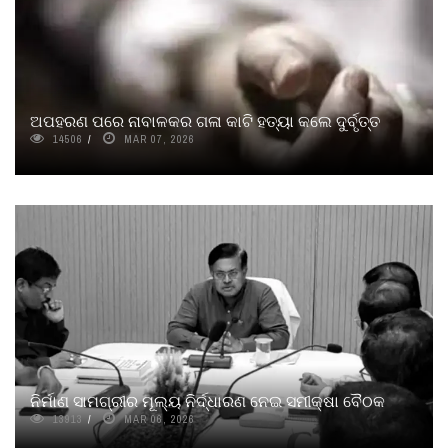
ଅପହରଣ ପରେ ନାବାଳକର ଗଳା କାଟି ହତ୍ୟା କଲେ ଦୁର୍ବୃତ୍ତ
14506
MAR 07, 2026
ନିର୍ମାଣ ସାମଗ୍ରୀର ମୂଲ୍ୟ ନିର୍ଦ୍ଧାରଣ ନେଇ ସମୀକ୍ଷା ବୈଠକ
13913
MAR 06, 2026