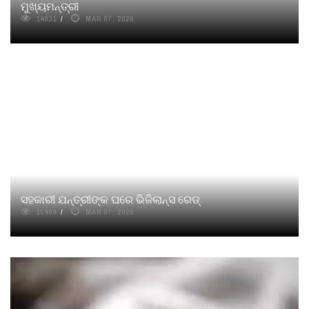
ମୁଖ୍ୟମନ୍ତ୍ରୀ
14031
MAR 07, 2026
ସହକାରୀ ଯନ୍ତ୍ରୀଙ୍କ ଘରେ ଭିଜିଲାନ୍ସ ରେଡ୍
15464
MAR 07, 2026