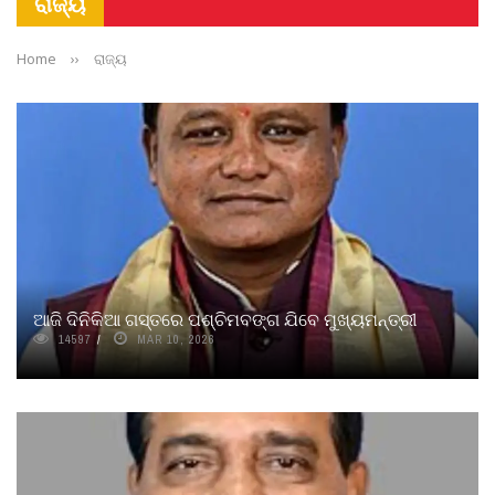
ରାଜ୍ୟ
Home
››
ରାଜ୍ୟ
ଆଜି ଦିନିକିଆ ଗସ୍ତରେ ପଶ୍ଚିମବଙ୍ଗ ଯିବେ ମୁଖ୍ୟମନ୍ତ୍ରୀ
14597
MAR 10, 2026