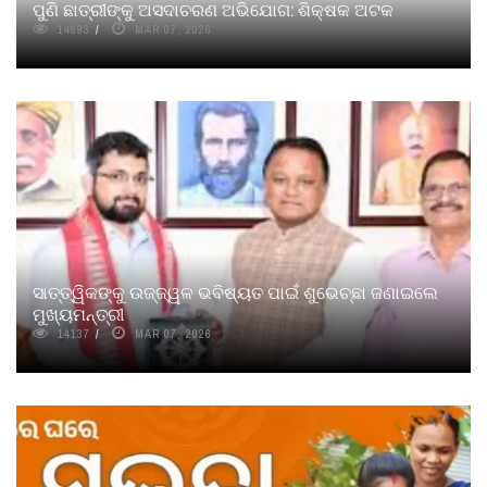
ପୁଣି ଛାତ୍ରୀଙ୍କୁ ଅସଦାଚରଣ ଅଭିଯୋଗ: ଶିକ୍ଷକ ଅଟକ
14693
MAR 07, 2026
ସାତ୍ତ୍ୱିକଙ୍କୁ ଉଜ୍ଜ୍ୱଳ ଭବିଷ୍ୟତ ପାଇଁ ଶୁଭେଚ୍ଛା ଜଣାଇଲେ
ମୁଖ୍ୟମନ୍ତ୍ରୀ
14137
MAR 07, 2026