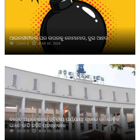
ଆଇନଜୀବୀଙ୍କ ଘର ଉପରକୁ ବୋମାମାଡ, ଦୁଇ ଆହତ
13640
MAR 09, 2026
ବଜେଟ ଅଧିବେଶନର ଦ୍ବିତୀୟ ପର୍ଯ୍ୟାୟ: ଗୃହରେ ସ୍ଵାଭାବିକ
ଭାବେ ଜାରି ରହିଛି ପ୍ରଶ୍ନକାଳ
15500
MAR 09, 2026