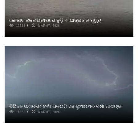
କୋଲାବ ଜଳଭଣ୍ଡାରରେ ବୁଡ଼ି ୩ ଛାତ୍ରଙ୍କ ମୃତ୍ୟୁ
13513
MAR 07, 2026
ବିଭିନ୍ନ ସ୍ଥାନରେ ବର୍ଷା ଘଡ଼ଘଡ଼ି ସହ କୁଆପଥର ବର୍ଷା ଆଶଙ୍କା
15539
MAR 07, 2026