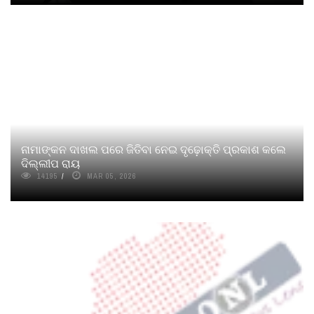
ନାମାଙ୍କନ ଦାଖଲ ପରେ ଜିତିବା ନେଇ ଦୃଢ଼ୋକ୍ତି ପ୍ରକାଶ କଲେ
ଦିଲ୍ଲୀପ ରାୟ
14195
MAR 05, 2026