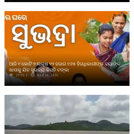
ଆଜି ୧ କୋଟି ୨ ଲକ୍ଷ ୧୨ ହଜାର ୧୬୫ ହିତାଧିକାରୀଙ୍କ ବ୍ୟାଙ୍କ
ଖାତାକୁ ଯିବ ସୁଭଦ୍ରା କିସ୍ତି ଟଙ୍କା
13725
MAR 08, 2026