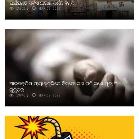
ପର୍ଯ୍ୟନ୍ତ ସର୍ବସାଧାରଣ ଦର୍ଶନ ବନ୍ଦ
15618
MAR 09, 2026
ଆଇସକ୍ରିମ ଫ୍ୟାକ୍ଟ୍ରିରେ ବିସ୍ଫୋରଣ ଘଟି ଜଣେ ମୃତ, ୩
ଗୁରୁତର
13843
MAR 09, 2026