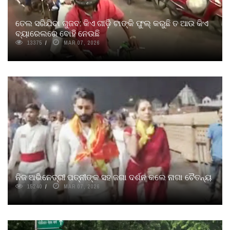
ତେଲ ସରିଯିବା ଗୁଜବ: କିଏ ଗାଡ଼ି ଟାଙ୍କି ଫୁଲ୍‌ କରୁଛି ତ ଆଉ କିଏ
ବ୍ୟାରେଲରେ ବୋହି ନେଉଛି
13375
MAR 07, 2026
ନିଜ ଅଭିନେତ୍ରୀ ପତ୍ନୀଙ୍କ ସହ ଜଗା ଦର୍ଶନ କଲେ ନାଗା ଚୈତନ୍ୟ
15240
MAR 07, 2026