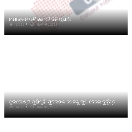
ନାମାଙ୍କନ ଭରିଲେ ଏହି ତିନି ପ୍ରାର୍ଥୀ
13398
MAR 05, 2026
ଦୁଇଗୋଷ୍ଠୀ ମୁହାଁମୁହିଁ: ଯୁବକଙ୍କ ପେଟକୁ ଭୁଷି ଦେଲେ ଦୁର୍ବୃତ୍ତ
13348
MAR 05, 2026