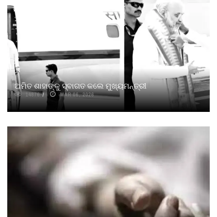
ଅମିତ ଶାହାଙ୍କୁ ସ୍ବାଗତ କଲେ ମୁଖ୍ୟମନ୍ତ୍ରୀ
14876
MAR 06, 2026