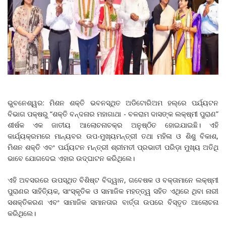
ଭୁବନେଶ୍ୱର: ମିଶନ ଶକ୍ତି ଭବନସ୍ଥିତ ଅଡିଟୋରିଅମ ହଲ୍‌ରେ ପର୍ଯ୍ୟଟନ
ବିଭାଗ ପକ୍ଷରୁ “ଶକ୍ତି ବନ୍ଦନାର ମହାଗାଥା - ବଳରାମ ଦାସଙ୍କ ଲକ୍ଷ୍ମୀ ପୁରାଣ”
ଶୀର୍ଷକ ଏକ ଜାତୀୟ ଆଲୋଚନାଚକ୍ର ଅନୁଷ୍ଠିତ ହୋଇଯାଇଛି। ଏହି
କାର୍ଯ୍ୟକ୍ରମରେ ମାନ୍ୟବର ଉପ-ମୁଖ୍ୟମନ୍ତ୍ରୀ ତଥା ମହିଳା ଓ ଶିଶୁ ବିକାଶ,
ମିଶନ ଶକ୍ତି ଏବଂ ପର୍ଯ୍ୟଟନ ମନ୍ତ୍ରୀ ଶ୍ରୀମତୀ ପ୍ରଭାତୀ ପରିଡ଼ା ମୁଖ୍ୟ ଅତିଥି
ଭାବେ ଯୋଗଦେଇ ଏହାର ଉଦ୍‌ଘାଟନ କରିଥିଲେ।
ଏହି ଅବସରରେ ଉପସ୍ଥିତ ବିଶିଷ୍ଟ ବିଦ୍ୱାନ, ଗବେଷକ ଓ ବକ୍ତାମାନେ ଲକ୍ଷ୍ମୀ
ପୁରାଣର ସାହିତ୍ୟିକ, ସାଂସ୍କୃତିକ ଓ ସାମାଜିକ ମହତ୍ତ୍ୱ ସହିତ ଏଥିରେ ଥିବା ନାରୀ
ସଶକ୍ତିକରଣ ଏବଂ ସାମାଜିକ ସମାନତାର ବାର୍ତ୍ତା ଉପରେ ବିସ୍ତୃତ ଆଲୋଚନା
କରିଥିଲେ।