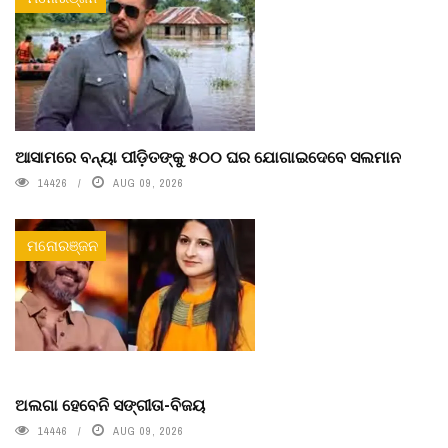
ଆସାମରେ ବନ୍ୟା ପୀଡ଼ିତଙ୍କୁ ୫୦୦ ଘର ଯୋଗାଇଦେବେ ସଲମାନ
14426
AUG 09, 2026
ମନୋରଞ୍ଜନ
ଅଲଗା ହେବେନି ସଙ୍ଗୀତା-ବିଜୟ
14446
AUG 09, 2026