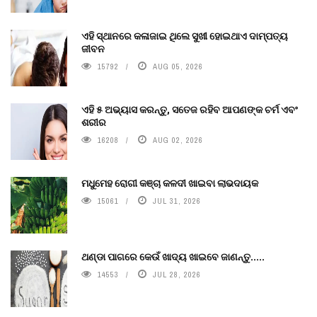
ଏହି ସ୍ଥାନରେ କଳାଜାଇ ଥିଲେ ସୁଖୀ ହୋଇଥାଏ ଦାମ୍ପତ୍ୟ
ଜୀବନ
15792
AUG 05, 2026
ଏହି ୫ ଅଭ୍ୟାସ କରନ୍ତୁ, ସତେଜ ରହିବ ଆପଣଙ୍କ ଚର୍ମ ଏବଂ
ଶରୀର
16208
AUG 02, 2026
ମଧୁମେହ ରୋଗୀ କଞ୍ଚା କଳଦୀ ଖାଇବା ଲାଭଦାୟକ
15061
JUL 31, 2026
ଥଣ୍ଡା ପାଗରେ କେଉଁ ଖାଦ୍ୟ ଖାଇବେ ଜାଣନ୍ତୁ.....
14553
JUL 28, 2026