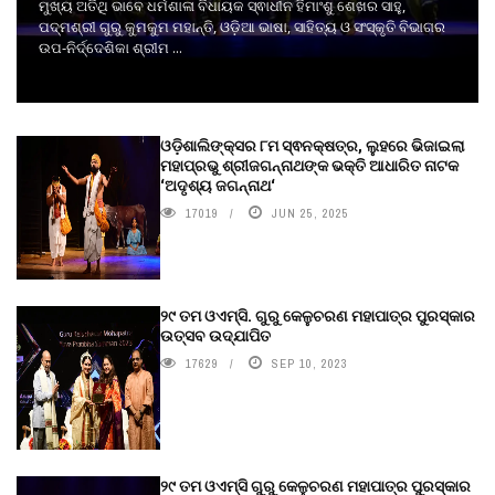
ମୁଖ୍ୟ ଅତିଥି ଭାବେ ଧର୍ମଶାଳା ବିଧାୟକ ସ୍ଵାଧୀନ ହିମାଂଶୁ ଶେଖର ସାହୁ,
ପଦ୍ମଶ୍ରୀ ଗୁରୁ କୁମକୁମ ମହାନ୍ତି, ଓଡ଼ିଆ ଭାଷା, ସାହିତ୍ୟ ଓ ସଂସ୍କୃତି ବିଭାଗର
ଉପ-ନିର୍ଦ୍ଦେଶିକା ଶ୍ରୀମ ...
ଓଡ଼ିଶାଲିଙ୍କ୍ସର ୮ମ ସ୍ଵନକ୍ଷତ୍ର, ଲୁହରେ ଭିଜାଇଲା
ମହାପ୍ରଭୁ ଶ୍ରୀଜଗନ୍ନାଥଙ୍କ ଭକ୍ତି ଆଧାରିତ ନାଟକ
‘ଅଦୃଶ୍ୟ ଜଗନ୍ନାଥ‘
17019
JUN 25, 2025
୨୯ ତମ ଓଏମ୍‌ସି. ଗୁରୁ କେଳୁଚରଣ ମହାପାତ୍ର ପୁରସ୍କାର
ଉତ୍ସବ ଉଦ୍‍ଯାପିତ
17629
SEP 10, 2023
୨୯ ତମ ଓଏମ୍‌ସି ଗୁରୁ କେଳୁଚରଣ ମହାପାତ୍ର ପୁରସ୍କାର