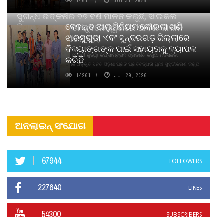
14611
JUL 31, 2026
ସୁଗନ୍ଧ ଉତ୍କର୍ଷର ୭୭ ବର୍ଷ ପାଳନ କରୁଛି, ସାଇକଲ
ବେଦାନ୍ତ ଆଲୁମିନିୟମ କୋଇଲା ଖଣି
ପିୟୋର୍‌ ଅଗରବତୀ ଭୁବନେଶ୍ୱରରେ ପାର୍ବଣ କାଳୀନ
ଝାରସୁଗୁଡା ଏବଂ ସୁନ୍ଦରଗଡ଼ ଜିଲ୍ଲାରେ
ନବସୃଜନ ଉନ୍ମୋଚନ କଲା
ଦିବ୍ୟାଙ୍ଗଙ୍କ ପାଇଁ ସହାୟତାକୁ ବ୍ୟାପକ
ବାଉଁଶ ବିହୀନ କଠିନ ଧୂପ ଏବଂ ମେଦିନୀ ଜୁଡୱା କପ୍‌ ସାମ୍ବ୍ରାନି ପ୍ରଦର୍ଶିତ କରୁଛି; ନବସୃଜନ,
କରିଛି
ଦୀର୍ଘସ୍ଥାୟିତା ଏବଂ ଆଧ୍ୟାତ୍ମିକ ଅନୁଭୂତି ସହିତ ଓଡ଼ିଶା ପ୍ରତି ପ୍ରତିବଦ୍ଧତା ପୁନଃ ସୁଦୃଢୀକରଣ କରୁଛି
14261
JUL 29, 2026
ଅନଲାଇନ୍ ସଂଯୋଗ
67944
FOLLOWERS
227640
LIKES
54300
SUBSCRIBERS