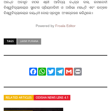
ଅନନ୍ତ ଅବଧୂତ ମଠର ଶ୍ରୀ ଆଦିତ୍ୟ ଚନ୍ଦ୍ର ଦାସ, ରମାଦେବୀ
ବିଶ୍ୱବିଦ୍ୟାଳୟର ସୁଚେତା ପ୍ରିୟବାଦିନୀ ଓ ଅଲିଭା ମହାନ୍ତି ଏବଂ ଉତ୍କଳ
ବିଶ୍ୱବିଦ୍ୟାଳୟର ଜୟନ୍ତୀ ଦୋରା ପ୍ରମୁଖ ଅଂଶଗ୍ରହଣ କରିଥିଲେ।
Powered by
Froala Editor
TAGS
LAXMI PURANA
Facebook
WhatsApp
Twitter
Telegram
Gmail
Print
RELATED ARTICLES
ODISHA NEWS LENS 4.1