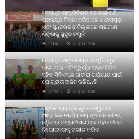
ବେଦାନ୍ତ ଆଲୁମିନିୟମ କୋଇଲା ଖଣି
ପ୍ରକଳ୍ପ ବିଦ୍ୟା ଜରିଆରେ ଝାରସୁଗୁଡ଼ା
ଏବଂ ସୁନ୍ଦରଗଡ଼ ଜିଲ୍ଲାରେ ଗ୍ରାମୀଣ
ଶିକ୍ଷାକୁ ସୁଦୃଢ଼ କରୁଛି
14149
AUG 04, 2026
ବେଦାନ୍ତ ଆଲୁମିନିୟମ ସମର୍ଥିତ ଯୁବ
ତୀରନ୍ଦାଜ ୩ଟି ସ୍ୱର୍ଣ୍ଣ ପଦକ ଜିତିବା
ସହିତ ସିବିଏସ୍ଇ ଜାତୀୟ ପର୍ଯ୍ୟାୟ ପାଇଁ
ଯୋଗ୍ୟତା ଅର୍ଜନ କରିଛନ୍ତି
14443
AUG 01, 2026
ଏକ୍ଜିମ ବ୍ୟାଙ୍କ ଭୁବନେଶ୍ୱରରେ
ଆଞ୍ଚଳିକ କାର୍ଯ୍ୟାଳୟ ସ୍ଥାପନ କରିବ,
ଓଡ଼ିଶାର ରପ୍ତାନିକାରୀଙ୍କ ସହିତ ନିଜର
ନିୟୋଜନତାକୁ ଗଭୀର କରିବ