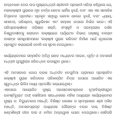
ଉଦ୍‌ବୋଧନ ଦେଇ ଉପ-ମୁଖ୍ୟମନ୍ତ୍ରୀ ଶ୍ରୀମତୀ ପ୍ରଭାତୀ ପରିଡ଼ା କହିଥିଲେ ଯେ,
ମହାଲକ୍ଷ୍ମୀ ପୁରାଣର ମୂଳ ବାର୍ତ୍ତା କେବଳ ଧାର୍ମିକ ନୁହେଁ, ବରଂ ଏହା ଏକ ସାମାଜିକ
ବିପ୍ଳବର ପ୍ରତୀକ। ପ୍ରକୃତ ସମୃଦ୍ଧି କେବଳ ଧନରେ ନୁହେଁ, ବରଂ ନ୍ୟାୟ,
ସମାନତା, ପରିଶ୍ରମ, ସ୍ୱାଭିମାନ ଏବଂ ସମ୍ମାନ ଉପରେ ନିର୍ଭର କରେ। ଏହି
ପରିପ୍ରେକ୍ଷୀରେ ଓଡ଼ିଶାର ଶକ୍ତି, ସଂସ୍କୃତି ଓ ପରମ୍ପରାର ଦର୍ଶନ
ବିଶ୍ୱବାସୀଙ୍କୁ କରାଇବା ଲକ୍ଷ୍ୟରେ ପର୍ଯ୍ୟଟନ ବିଭାଗ ପକ୍ଷରୁ ବଳରାମ
ଦାସଙ୍କ ସମାଧିପୀଠଠାରେ ‘ଲକ୍ଷ୍ମୀ ପୁରାଣ କରିଡର’ ନିର୍ମାଣ ପାଇଁ ରୂପରେଖା
ପ୍ରସ୍ତୁତ କରାଯାଇଛି ବୋଲି ସେ ସୂଚନା ଦେଇଥିଲେ।
କାର୍ଯ୍ୟକ୍ରମରେ ସମ୍ମାନିତ ଅତିଥି ଭାବେ ମାନ୍ୟବର ଆଇନ, ପୂର୍ତ୍ତ ଓ ଅବକାରୀ
ମନ୍ତ୍ରୀ ପୃଥ୍ୱୀରାଜ ହରିଚନ୍ଦନ ଉପସ୍ଥିତ ଥିଲେ।
ଏହି ଅବସରରେ ଗୋପ ବ୍ଲକ ଅନ୍ତର୍ଗତ ବେଗୁନିଆ ଗ୍ରାମରେ ପ୍ରସ୍ତାବିତ
ଲକ୍ଷ୍ମୀ ପୁରାଣ କରିଡରର ପରିକଳ୍ପିତ ଚିତ୍ର ଉପରେ ଆଧାରିତ ଏକ
ସ୍ୱତନ୍ତ୍ର ଭିଡିଓ ମଧ୍ୟ ପ୍ରଦର୍ଶିତ କରାଯାଇଥିଲା।
ଏହାପରେ ଆୟୋଜିତ ମୁଖ୍ୟ ଆଲୋଚନାଚକ୍ରରେ ନୂଆଦିଲ୍ଲୀସ୍ଥିତ
ଇନଷ୍ଟିଚ୍ୟୁଟ ଅଫ୍ ସୋସିଆଲ ସାଇନ୍ସେସର ମହିଳା ଅଧ୍ୟୟନ କାର୍ଯ୍ୟକ୍ରମର
ମୁଖ୍ୟ ଡ. ବିଦ୍ୟୁତଲତା ମହାନ୍ତି, ବିଶିଷ୍ଟ ଲେଖକ ଓ ସ୍ତମ୍ଭକାର ଶ୍ରୀ ଅସିତ
ମହାନ୍ତି, ଅବସରପ୍ରାପ୍ତ ଅଧ୍ୟାପକ ଗୌରାଙ୍ଗ ଚରଣ ଦାସ, ବିଶିଷ୍ଟ
କଣ୍ଠଶିଳ୍ପୀ ଗୀତା ଦାସ ଓ ନମିତା ଅଗ୍ରୱାଲ ଯୋଗ ଦେଇଥିଲେ। ସେହିପରି