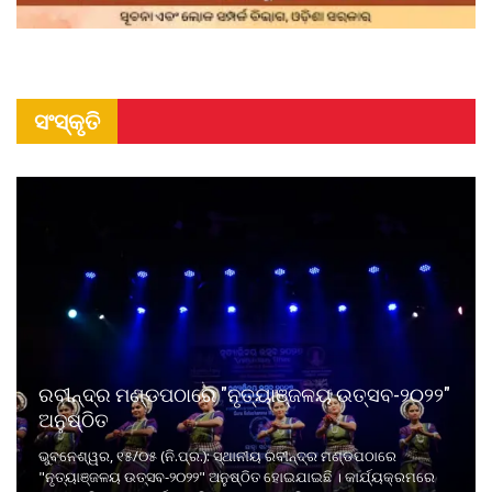
ସଂସ୍କୃତି
ରବୀନ୍ଦ୍ର ମଣ୍ଡପଠାରେ "ନୃତ୍ୟାଞ୍ଜଳୟ ଉତ୍ସବ-୨୦୨୨"
ଅନୁଷ୍ଠିତ
ଭୁବନେଶ୍ୱର, ୧୫/୦୫ (ନି.ପ୍ର.): ସ୍ଥାନୀୟ ରବୀନ୍ଦ୍ର ମଣ୍ଡପଠାରେ
"ନୃତ୍ୟାଞ୍ଜଳୟ ଉତ୍ସବ-୨୦୨୨" ଅନୁଷ୍ଠିତ ହୋଇଯାଇଛି । କାର୍ଯ୍ୟକ୍ରମରେ