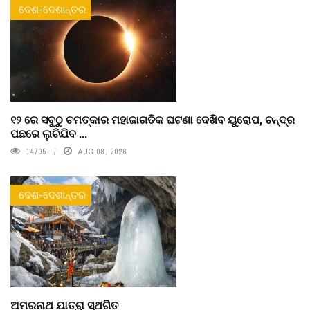
ଦେଶ-ଦେଶାନ୍ତର
୧୨ ରେ ସବୁଠୁ ଚମତ୍କାର ମହାଜାଗତିକ ଘଟଣା ଦେଖିବ ୟୁରୋପ, ଚନ୍ଦ୍ର
ପଛରେ ଲୁଚିଯିବ ...
14705
AUG 08, 2026
ଦେଶ-ଦେଶାନ୍ତର
ଅମରନାଥ ଯାତ୍ରା ସ୍ଥଗିତ