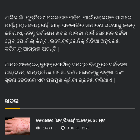
ଆଜିକାଲି, ମୁଦ୍ରିତ ଖବରକାଗଜ ପଢିବା ପାଇଁ ଲୋକଙ୍କ ପାଖରେ
ପର୍ଯ୍ୟାପ୍ତ ସମୟ ନାହିଁ, ଯାହା ଗତକାଲିର ସାଧାରଣ ଘଟଣାକୁ କଭର୍
କରିଥାଏ, ତେଣୁ ସର୍ବଶେଷ ଖବର ପାଇବା ପାଇଁ ସେମାନେ ସର୍ବଦା
ୱେବ୍ ପୋର୍ଟାଲ୍ କିମ୍ବା ଇଲେକ୍ଟ୍ରୋନିକ୍ ମିଡିଆ ଅନୁସରଣ
କରିବାକୁ ଆଗ୍ରହୀ ଅଟନ୍ତି |
ଆମର ଅନଲାଇନ୍ ନ୍ୟୁଜ୍ ପୋର୍ଟାଲ୍ ସମଗ୍ର ବିଶ୍ୱରେ ସର୍ବଶେଷ
ଅଦ୍ୟତନ, ସାମ୍ପ୍ରତିକ ଘଟଣା ସହିତ ଲୋକଙ୍କୁ ଶିକ୍ଷା ଏବଂ
ସୂଚନା ଦେବାରେ ଏକ ପ୍ରମୁଖ ଭୂମିକା ଗ୍ରହଣ କରିଥାଏ |
ଖବର
କେରଳରେ ‘ରାଟ୍ ଫିଭର୍’ ଆତଙ୍କ, ୫୮ ମୃତ
14741
AUG 08, 2026