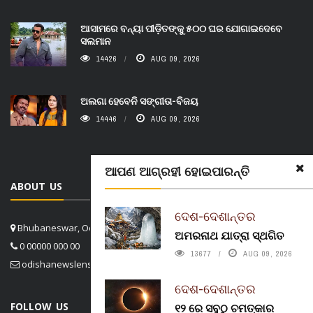
ଆସାମରେ ବନ୍ୟା ପୀଡ଼ିତଙ୍କୁ ୫୦୦ ଘର ଯୋଗାଇଦେବେ
ସଲମାନ
14426
AUG 09, 2026
ଅଲଗା ହେବେନି ସଙ୍ଗୀତା-ବିଜୟ
14446
AUG 09, 2026
ଆପଣ ଆଗ୍ରହୀ ହୋଇପାରନ୍ତି
ABOUT US
ଦେଶ-ଦେଶାନ୍ତର
Bhubaneswar, Odisha, India
ଅମରନାଥ ଯାତ୍ରା ସ୍ଥଗିତ
0 00000 000 00
13677
AUG 09, 2026
odishanewslens@gmail.com
ଦେଶ-ଦେଶାନ୍ତର
FOLLOW US
୧୨ ରେ ସବୁଠୁ ଚମତ୍କାର