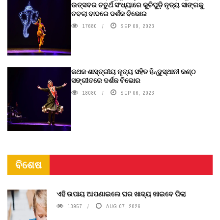
ଉତ୍ସବର ଚତୁର୍ଥ ସଂଧ୍ୟାରେ କୁଚିପୁଡ଼ି ନୃତ୍ୟ ସାଙ୍ଗକୁ
ତବଲା ବାଦରେ ଦର୍ଶକ ବିଭୋର
17680
SEP 09, 2023
କଥକ ଶାସ୍ତ୍ରୀୟ ନୃତ୍ୟ ସହିତ ହିନ୍ଦୁସ୍ଥାନୀ କଣ୍ଠ
ସଙ୍ଗୀତରେ ଦର୍ଶକ ବିଭୋର
18080
SEP 06, 2023
ବିଶେଷ
ଏହି ଉପାୟ ଆପଣାଇଲେ ଘର ଖାଦ୍ୟ ଖାଇବେ ପିଲା
13957
AUG 07, 2026