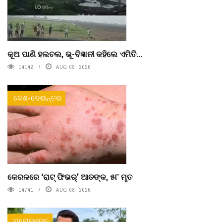
କୂଅ ପାଣି ହଲଚଲ, ଭୂ-ବିଜ୍ଞାନୀ କହିଲେ ଏମିତି...
14142
AUG 09, 2026
ଦେଶ-ଦେଶାନ୍ତର
କେରଳରେ ‘ରାଟ୍ ଫିଭର୍’ ଆତଙ୍କ, ୫୮ ମୃତ
14741
AUG 08, 2026
ମନୋରଞ୍ଜନ