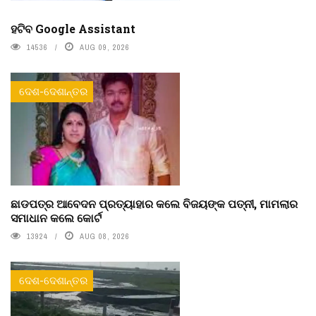
ହଟିବ Google Assistant
14536
AUG 09, 2026
ଦେଶ-ଦେଶାନ୍ତର
ଛାଡପତ୍ର ଆବେଦନ ପ୍ରତ୍ୟାହାର କଲେ ବିଜୟଙ୍କ ପତ୍ନୀ, ମାମଲାର
ସମାଧାନ କଲେ କୋର୍ଟ
13924
AUG 08, 2026
ଦେଶ-ଦେଶାନ୍ତର