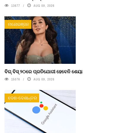
13677
AUG 09, 2026
ମନୋରଞ୍ଜନ
ବିଗ୍ ବିସ୍ ୨୦ରେ ପ୍ରତିଯୋଗୀ ହେବେନି ଶେୟା
15076
AUG 09, 2026
ଦେଶ-ଦେଶାନ୍ତର