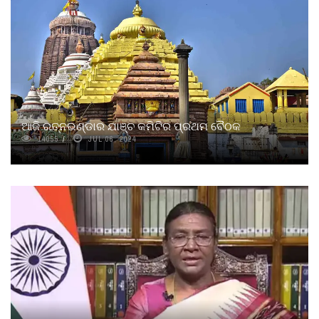
ଆଜି ରତ୍ନଭଣ୍ଡାର ଯାଞ୍ଚ କମିଟିର ପ୍ରଥମ ବୈଠକ
14055
JUL 06, 2024