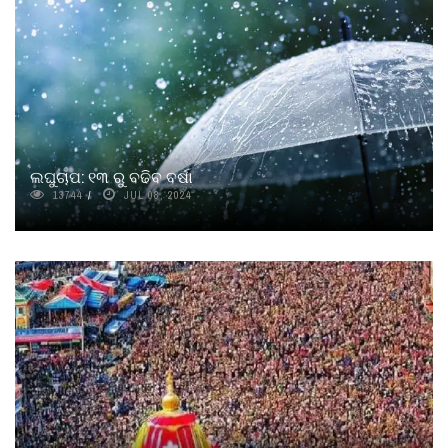
ଲଘୁଚାପ: ୧୩ ରୁ ବଢିବ ବର୍ଷା
13744
JUL 08, 2024