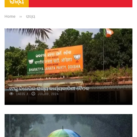
ରାଜ୍ୟ
Home
››
ରାଜ୍ୟ
୧୯ରୁ ବିଜେପିର ରାଜ୍ୟ କାର୍ଯ୍ୟକାରିଣୀ ବୈଠକ
14035
JUL 09, 2024