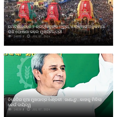
ରଥଟଣାବେଳେ ୨ ଶ୍ରଦ୍ଧାଳୁଙ୍କ ମୃତ୍ୟୁ, ୪ ଲକ୍ଷର ଅନୁକମ୍ପା
ରାଶି ଘୋଷଣା କଲେ ମୁଖ୍ୟମନ୍ତ୍ରୀ
14685
JUL 07, 2024
ବିଜେଡିର ନୂଆ ମୁଖପାତ୍ର ମଣ୍ଡଳୀ : ଜାଣନ୍ତୁ...କାହାକୁ ମିଳିଲା
କେଉଁ ଦାୟିତ୍ୱ
14539
JUL 07, 2024