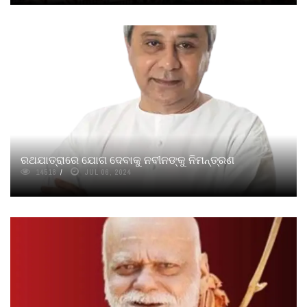
ରଥଯାତ୍ରାରେ ଯୋଗ ଦେବାକୁ ନବୀନଙ୍କୁ ନିମନ୍ତ୍ରଣ
14518
JUL 06, 2024