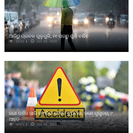
ଆଜିଠୁ ପ୍ରବଳ ଗୁଳୁଗୁଳି, ୧୧ ପରଠୁ ପୁଣି ବର୍ଷିବ
14132
JUL 09, 2024
ଜଗା ଦର୍ଶନ ସାରି ଫେରିବା ବେଳେ ଦୁର୍ଘଟଣା, ଜଣେ ଗୁରୁତର, ୯
ଆହତ
15412
JUL 09, 2024