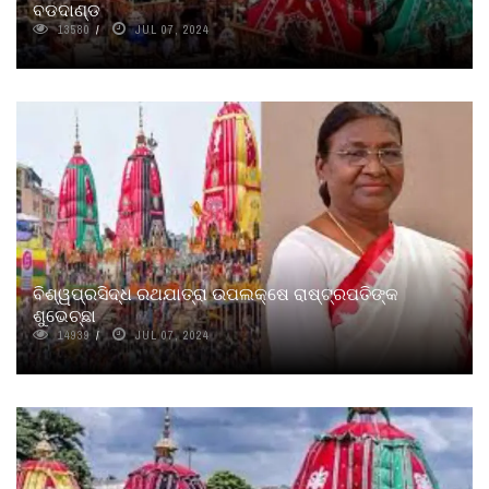
ବଡଦାଣ୍ଡ
13580
JUL 07, 2024
ବିଶ୍ୱପ୍ରସିଦ୍ଧ ରଥଯାତ୍ରା ଉପଲକ୍ଷେ ରାଷ୍ଟ୍ରପତିଙ୍କ
ଶୁଭେଚ୍ଛା
14939
JUL 07, 2024