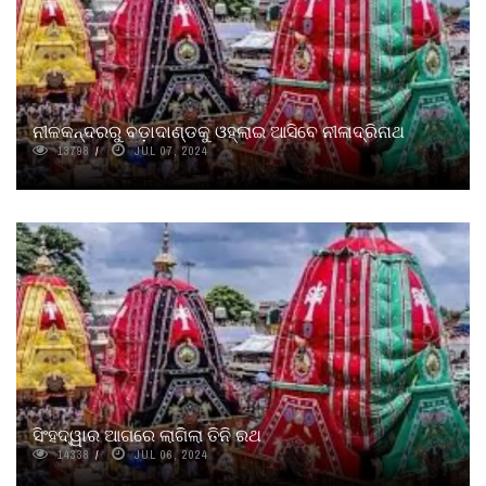
ନୀଳକନ୍ଦରରୁ ବଡ଼ାଦାଣ୍ଡକୁ ଓହ୍ଲାଇ ଆସିବେ ନୀଳାଦ୍ରିନାଥ
13798
JUL 07, 2024
ସିଂହଦ୍ୱାର ଆଗରେ ଲାଗିଲା ତିନି ରଥ
14338
JUL 06, 2024