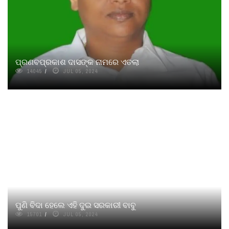
ପ୍ରଣବପ୍ରକାଶ ଦାସଙ୍କ ନାମରେ ଏତଲା
14045
JUL 05, 2024
ପୁଣି ବିଦା ହେଲେ ଏହି ଦୁଇ ସରକାରୀ ବାବୁ
15701
JUL 05, 2024