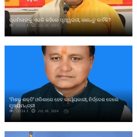
ପ୍ରମିଳାଙ୍କୁ ଏଭଳି କହିଲେ ପୃଥ୍ୱରାଜୀ, ଜାଣନ୍ତୁ କାହିଁକି?
15316
JUL 05, 2024
‘ମିଶନ ଶକ୍ତି’ ଓଡିଶାରେ ହେବ କାର୍ୟ୍ୟକାରୀ, ନିର୍ଦ୍ଦେଶ ଦେଲେ
ମୁଖ୍ୟମନ୍ତ୍ରୀ
15314
JUL 05, 2024