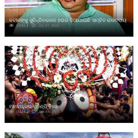
ନବୀନଙ୍କୁ ସୁଚିନ୍ତିତଭାବେ ହରାଇ ଦିଆଯାଇଛି: ସମ୍ବିତ ରାଉତରାୟ
14099
JUL 07, 2024
ମହାବାହୁଙ୍କ ପହଣ୍ଡି ବିଜେ
15384
JUL 07, 2024