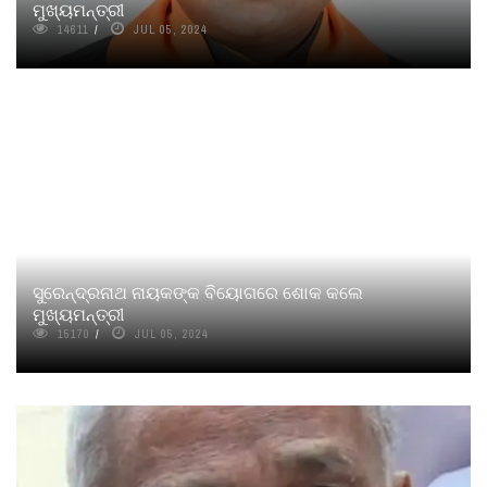
ମୁଖ୍ୟମନ୍ତ୍ରୀ
14611
JUL 05, 2024
ସୁରେନ୍ଦ୍ରନାଥ ନାୟକଙ୍କ ବିୟୋଗରେ ଶୋକ କଲେ
ମୁଖ୍ୟମନ୍ତ୍ରୀ
15170
JUL 05, 2024