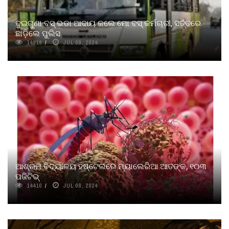
ଦୁଇଗୁଣା ବସ୍‌ ଭଡା ଆଦାୟ କଲେ ମୋ ବସ୍‌ କର୍ମଚାରୀ, ସର୍ତ୍ତରେ
ଛାଡ଼ିଲେ ପୁଲିସ
14918
JUL 09, 2024
ଆଶ୍ରମ ବିଦ୍ୟାଳୟ ହଷ୍ଟେଲରେ ମ୍ୟାଲେରିଆ ଆତଙ୍କ, ୧୦୩
ପଜିଟିଭ୍
14410
JUL 08, 2024