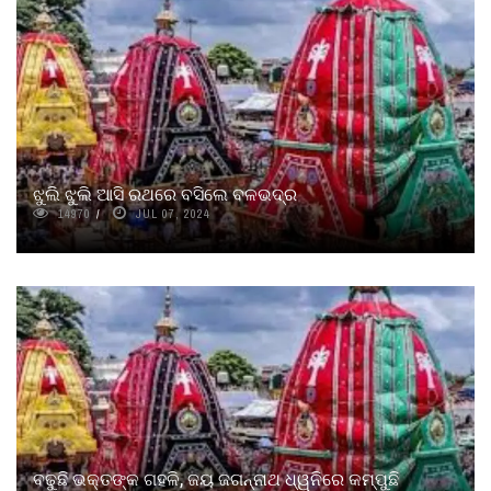
ଝୁଲି ଝୁଲି ଆସି ରଥରେ ବସିଲେ ବଳଭଦ୍ର
14970
JUL 07, 2024
ବଢୁଛି ଭକ୍ତଙ୍କ ଗହଳି, ଜୟ ଜଗନ୍ନାଥ ଧ୍ୱନିରେ କମ୍ପୁଛି