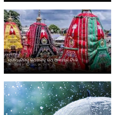
ଶ୍ରୀମନ୍ଦିରରୁ ରଥଖଳାକୁ ରଥ ଆଜ୍ଞାମାଳ ବିଜେ
15098
JUL 06, 2024