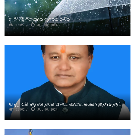
ଆଜି ଏହି ଜିଲ୍ଲାରେ ପ୍ରବଳ ବର୍ଷିବ
15027
JUL 06, 2024
ଝାଡ଼ୁ ଧରି ବଡ଼ଦାଣ୍ଡରେ ଅଳିଆ ସଫେଇ କଲେ ମୁଖ୍ୟମନ୍ତ୍ରୀ
15062
JUL 06, 2024