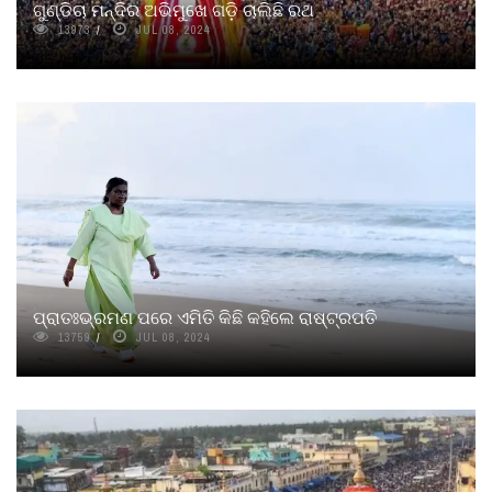
ଗୁଣ୍ଡିଚା ମନ୍ଦିର ଅଭିମୁଖେ ଗଡ଼ି ଚାଲିଛି ରଥ
13973
JUL 08, 2024
ପ୍ରାତଃଭ୍ରମଣ ପରେ ଏମିତି କିଛି କହିଲେ ରାଷ୍ଟ୍ରପତି
13759
JUL 08, 2024