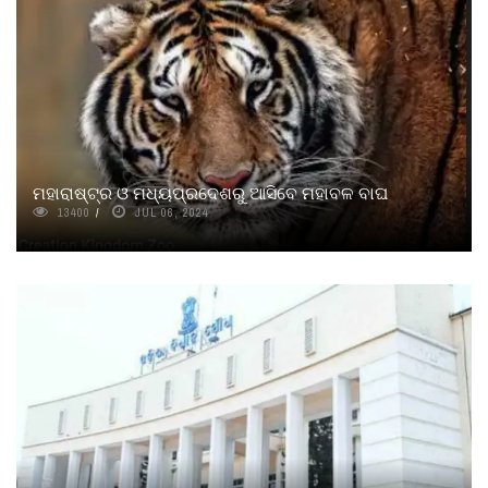
ମହାରାଷ୍ଟ୍ର ଓ ମଧ୍ୟପ୍ରଦେଶରୁ ଆସିବେ ମହାବଳ ବାଘ
13400
JUL 06, 2024