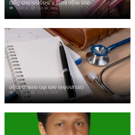
ଆଜିଠୁ ରାଷ୍ଟ୍ରପତିଙ୍କ ୪ ଦିନିଆ ଓଡ଼ିଶା ଗସ୍ତ
15680
JUL 06, 2024
ଓଡ଼ିଆ ଭାଷାରେ ପଢ଼ା ହେବ ଡାକ୍ତରୀ ପାଠ
13713
JUL 05, 2024