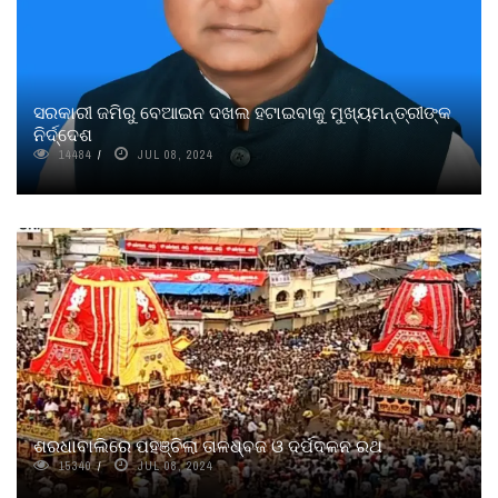
ସରକାରୀ ଜମିରୁ ବେଆଇନ ଦଖଲ ହଟାଇବାକୁ ମୁଖ୍ୟମନ୍ତ୍ରୀଙ୍କ
ନିର୍ଦ୍ଦେଶ
14484
JUL 08, 2024
ଶରଧାବାଲିରେ ପହଞ୍ଚିଲା ତାଳଧ୍ବଜ ଓ ଦର୍ପଦଳନ ରଥ
15340
JUL 08, 2024