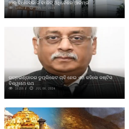
୨୨ରୁ ବିଧାନସଭାର ବଜେଟ୍ ଅଧିବେଶନ ଆରମ୍ଭ
13957
JUL 06, 2024
ରତ୍ନଭଣ୍ଡାରର ଡୁପ୍ଲିକେଟ ଚାବି ନେଇ ଏହା କହିଲେ ଜଷ୍ଟିସ
ବିଶ୍ୱନାଥ ରଥ
15155
JUL 06, 2024