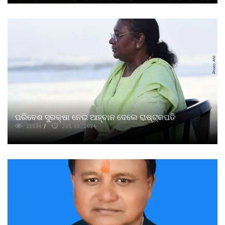
ପରିବେଶ ସୁରକ୍ଷା ନେଇ ଆହ୍ବାନ ଦେଲେ ରାଷ୍ଟ୍ରପତି
15534
JUL 08, 2024