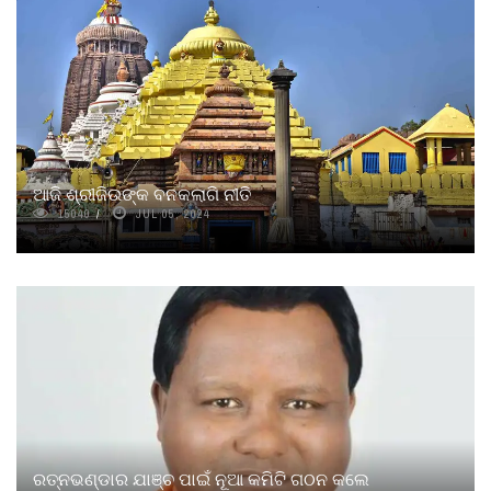
ଆଜି ଶ୍ରୀଜିଉଙ୍କ ବନକଲାଗି ନୀତି
15040
JUL 05, 2024
ରତ୍ନଭଣ୍ଡାର ଯାଞ୍ଚ ପାଇଁ ନୂଆ କମିଟି ଗଠନ କଲେ