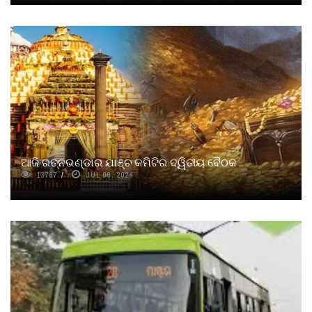
ଆଜି ରତ୍ନଭଣ୍ଡାର ଯାଞ୍ଚ କମିଟିର ଦ୍ୱିତୀୟ ବୈଠକ
13767
JUL 09, 2024