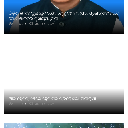
ଓଡ଼ିଶାର ଏହି ଦୁଇ ଯୁବ ତାରକାଙ୍କୁ ୧୫ ଲକ୍ଷର ପ୍ରୋତ୍ସାହନ ରାଶି
ଘୋଷଣାକଲେ ମୁଖ୍ୟମନ୍ତ୍ରୀ
14830
JUL 08, 2024
ଆଜି ହେବନି, ୧୫ରେ ହେବ ପିଜି ପ୍ରବେଶିକା ପରୀକ୍ଷା
14175
JUL 08, 2024