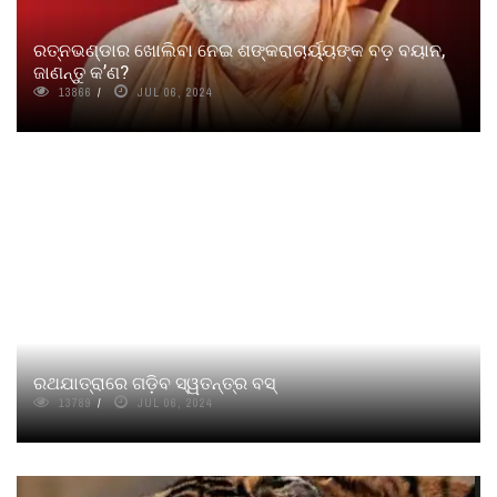
ରତ୍ନଭଣ୍ଡାର ଖୋଲିବା ନେଇ ଶଙ୍କରାଚାର୍ୟ୍ୟଙ୍କ ବଡ଼ ବୟାନ,
ଜାଣନ୍ତୁ କ’ଣ?
13866
JUL 06, 2024
ରଥଯାତ୍ରାରେ ଗଡ଼ିବ ସ୍ୱତନ୍ତ୍ର ବସ୍
13789
JUL 06, 2024