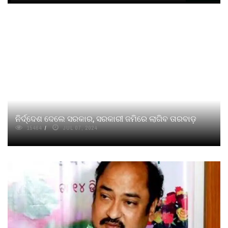
ନିର୍ଦ୍ଦେଶ ଦେଲେ ସରକାର, ସରକାରୀ ଜମିରେ ଲାଗିବ ତାରବାଡ଼
15464
JUL 07, 2024