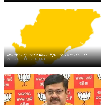
ଭଲ ଖବର: ବୃକ୍ଷରୋପଣରେ ଓଡ଼ିଶା ହୋଇଛି ଏକ ନମ୍ବର
15235
JUL 05, 2024