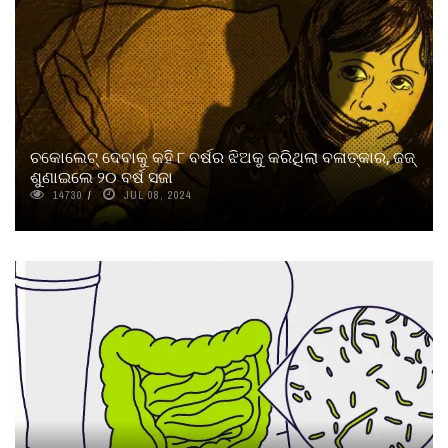
ଚକୋଲେଟ୍ ଦେବାକୁ କହି ୮ ବର୍ଷର ଝିଅକୁ କରିଥିଲା ବଳାତ୍କାର, ଜଜ୍
ଶୁଣାଇଲେ ୨୦ ବର୍ଷ ସଜା
14730
JUL 08, 2024