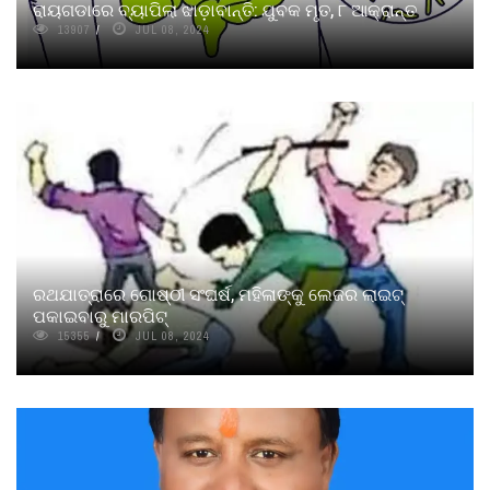
ରାୟଗଡାରେ ବ୍ୟାପିଲା ଝାଡ଼ାବାନ୍ତି: ଯୁବକ ମୃତ, ୮ ଆକ୍ରାନ୍ତ
13907
JUL 08, 2024
ରଥଯାତ୍ରାରେ ଗୋଷ୍ଠୀ ସଂଘର୍ଷ, ମହିଳାଙ୍କୁ ଲେଜର ଲାଇଟ୍
ପକାଇବାରୁ ମାରପିଟ୍
15355
JUL 08, 2024