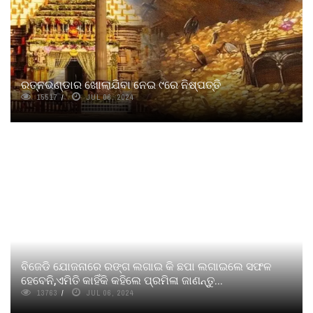
ରତ୍ନଭଣ୍ଡାର ଖୋଲାଯିବା ନେଇ ୯ରେ ନିଷ୍ପତ୍ତି
15517
JUL 06, 2024
ବିଜେଡି ଯୋଜନାରେ ରଙ୍ଗ ଲଗାଇ କି ଛପା ଲଗାଇଲେ ସଫଳ
ହେବେନି,ଏମିତି କାହିଁକି କହିଲେ ପ୍ରମିଳା ଜାଣନ୍ତୁ...
13763
JUL 06, 2024