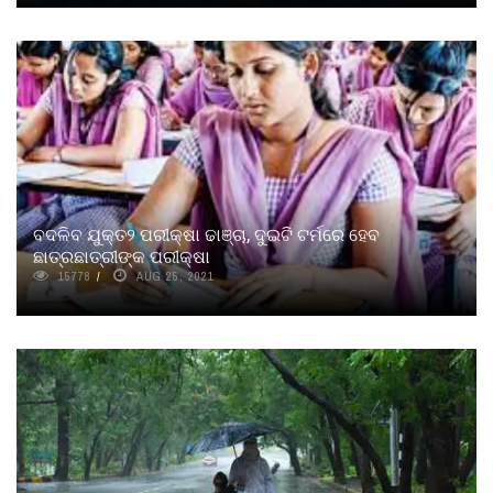
ବଦଳିବ ଯୁକ୍ତ୨ ପରୀକ୍ଷା ଢାଞ୍ଚା, ଦୁଇଟି ଟର୍ମରେ ହେବ
ଛାତ୍ରଛାତ୍ରୀଙ୍କ ପରୀକ୍ଷା
15778
AUG 25, 2021