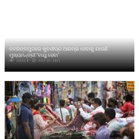
ନବରଙ୍ଗପୁରରେ ଖୁବଶୀଘ୍ର ଆରମ୍ଭ ହେବାକୁ ଯାଉଛି
ମୁଖ୍ୟମନ୍ତ୍ରୀ ‘ବାୟୁ ସେବା’
15565
AUG 25, 2021