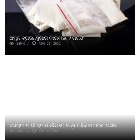
ଥମୁନି ବ୍ରାଉନ୍‌ସୁଗାର କାରବାର, ୨ ଗିରଫ
14543
AUG 25, 2021
୪ଘଣ୍ଟା ପାଇଁ ଶ୍ରୀମନ୍ଦିରରେ ବନ୍ଦ ରହିବ ସାଧାରଣ ଦର୍ଶନ
14320
AUG 25, 2021