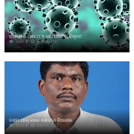
ରାଜ୍ୟରେ ଆଉ ୮୮୭ ଜଣ ପଜିଟିଭ୍ ଚିହ୍ନଟ
14057
AUG 25, 2021
ଦଶମ ପାସ୍ କଲେ ସୋରଡ଼ା ବିଧାୟକ
15315
AUG 24, 2021