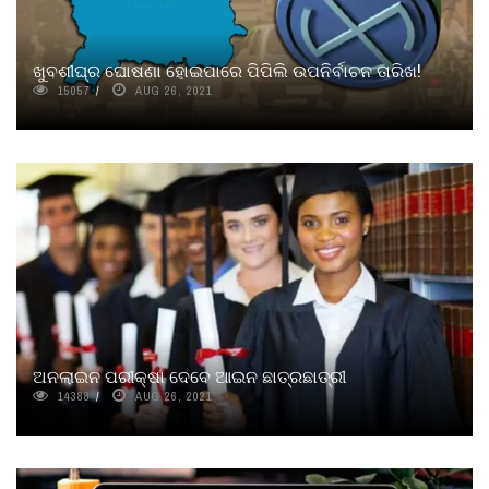
ଖୁବଶୀଘ୍ର ଘୋଷଣା ହୋଇପାରେ ପିପିଲି ଉପନିର୍ବାଚନ ତାରିଖ!
15057
AUG 26, 2021
ଅନଲାଇନ ପରୀକ୍ଷା ଦେବେ ଆଇନ ଛାତ୍ରଛାତ୍ରୀ
14388
AUG 26, 2021