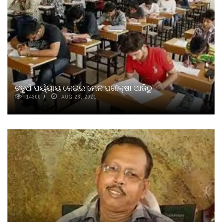
ଚତୁର୍ଥ ପର୍ୟ୍ୟାୟ ଜେଇଇ ମେନ ପରୀକ୍ଷା ଆଜିଠୁ
14300
AUG 26, 2021