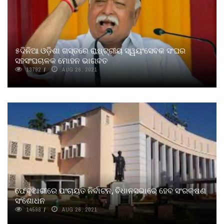
୫ଦିନିଆ ଓଡ଼ିଶା ଗସ୍ତରେ ରାଷ୍ଟ୍ରୀୟ ସ୍ୱୟଂସେବକ ସଂଘର
ସହସଂଘଚାଳକ ମୋହନ ଭାଗବତ
13792
AUG 26, 2021
ଫେବୃଆରୀରେ ପଂଚାୟତ ନିର୍ବାଚନ, ବିଧାନସଭାରେ ହେବ ସଂରକ୍ଷଣ
ସଂଶୋଧନ
14598
AUG 26, 2021