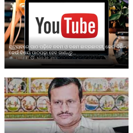
ୟୁଟୁ୍ୟବରେ ପାଠ ପଢ଼ିବେ ନବମ ଓ ଦଶମ ଛାତ୍ରଛାତ୍ରୀ, କେଉଁ ଦିନ
କେଉଁ ବିଷୟ ପାଠପଢ଼ା ହେବ ଜାଣନ୍ତୁ...
13958
AUG 26, 2021