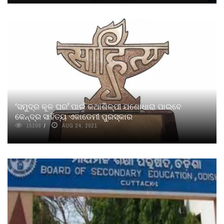
‘ସମୁଦ୍ର କୂଳ ଘର’ ପାଇଁ କଥାଶିଳ୍ପୀ ଯଶୋଧାରା ପାଇବେ
କେନ୍ଦ୍ର ସାହିତ୍ୟ ଏକାଡେମୀ ପୁରସ୍କାର
15208
AUG 24, 2021