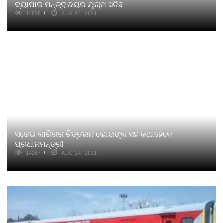
ବ୍ୟାପାର ମନ୍ତ୍ରାଳୟର ଯୁଗ୍ମ ସଚିବ
14825
AUG 24, 2021
ସଢେ଼ଇ କାରିଗର ଚିତ୍ତରନ ଭୋଇଙ୍କ ସହ କଥାହେବେ
ପ୍ରଧାନମନ୍ତ୍ରୀ
14267
AUG 24, 2021