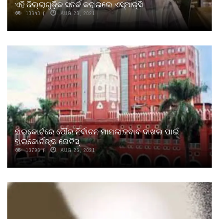
ଏହି ଜିଲ୍ଲାଗୁଡ଼ିକ ସତର୍କ କରାଇଲେ ଏସ୍‌ଆର୍‌ସି
13643
AUG 26, 2021
ହାଇକୋର୍ଟରେ ପୌର ନିର୍ବାଚନ ମାମଲା:ଜବାବ ଦାଖଲ ପାଇଁ
ହାଇକୋର୍ଟଙ୍କ ନୋଟିସ୍
13796
AUG 25, 2021