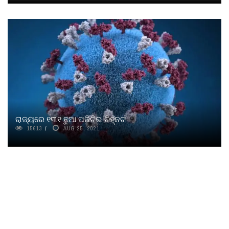
ରାଜ୍ୟରେ ୧୩୧ ଛୁଆ ପଜିଟିଭ ଚିହ୍ନଟ
15613
AUG 25, 2021