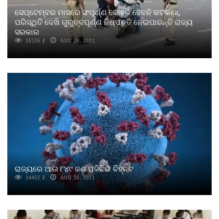
ସେପ୍ଟେମ୍ବର ମାସରେ ସଂପୂର୍ଣ୍ଣ କୋହଳ ହେବନି କଟକଣା,
ପରିସ୍ଥିତି ଦେଖି ଗୁରୁତ୍ବପୂର୍ଣ୍ଣ ନିଷ୍ପତ୍ତି ନେଇପାରନ୍ତି ରାଜ୍ୟ
ସରକାର
15135
AUG 26, 2021
ରାଜ୍ୟରେ ଆଉ ୮୪୯ ଜଣ ପଜିଟିଭ ଚିହ୍ନଟ
14452
AUG 26, 2021