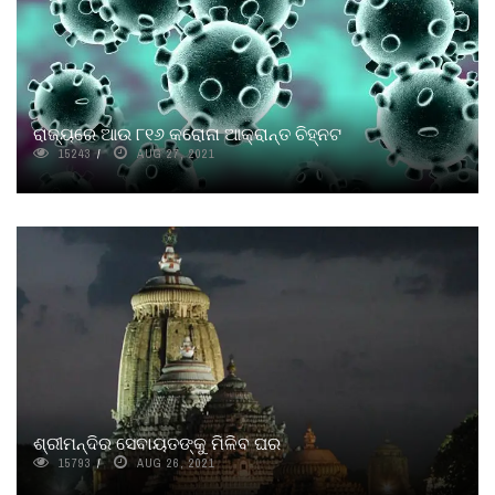
ରାଜ୍ୟରେ ଆଉ ୮୧୬ କରୋନା ଆକ୍ରାନ୍ତ ଚିହ୍ନଟ
15243
AUG 27, 2021
ଶ୍ରୀମନ୍ଦିର ସେବାୟତଙ୍କୁ ମିଳିବ ଘର
15793
AUG 26, 2021