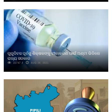
ଗୁରୁଦିବସ ପୂର୍ବରୁ ଶିକ୍ଷକଙ୍କୁ ଟୀକାକରଣ ପାଇଁ ଅଣ୍ଟା ଭିଡିଲେ
ରାଜ୍ୟ ସରକାର
15747
AUG 26, 2021