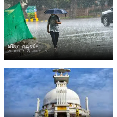
ମୌସୁମୀ ବାୟୁ ଦୁର୍ବଳ
15709
AUG 26, 2021