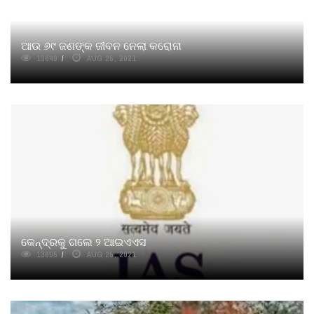
ଆଉ ୬୯ ଜଣଙ୍କ ଜୀବନ ନେଲା କରୋନା
13649
AUG 25, 2021
କେନ୍ଦ୍ରକୁ ଗଲେ ୨ ଆଇଏଏସ
13605
AUG 25, 2021