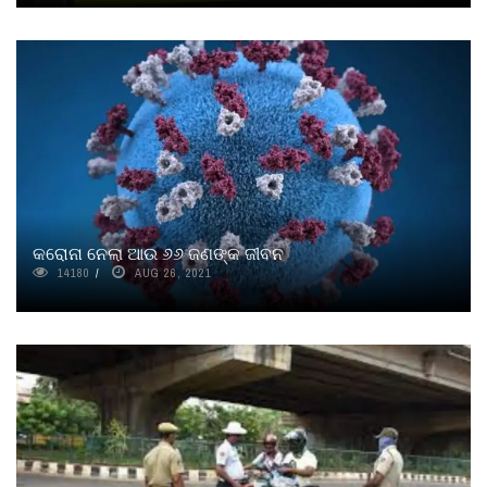
କରୋନା ନେଲା ଆଉ ୬୬ ଜଣଙ୍କ ଜୀବନ
14180
AUG 26, 2021