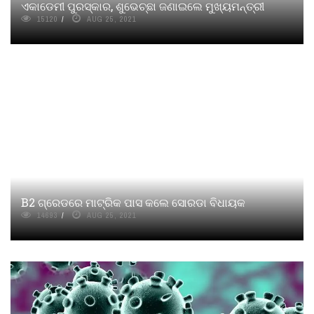
ଏକାଡେମୀ ପୁରସ୍କାର, ଶୁଭେଚ୍ଛା ଜଣାଇଲେ ମୁଖ୍ୟମନ୍ତ୍ରୀ
15120
AUG 25, 2021
B2 ଗ୍ରେଡରେ ମାଟ୍ରିକ ପାସ କଲେ ସୋରଡା ବିଧାୟକ
14693
AUG 25, 2021