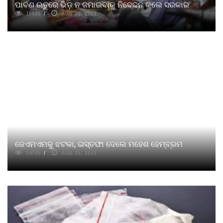
ପାର୍ବଣ ଋତୁରେ ଭିଡ଼ ନ ଜମାଇବାକୁ ନିବେଦନ କଲେ ସରକାର
15686
AUG 25, 2021
ଜେଏମଏମକୁ ଝଟକା, ଇସ୍ତଫା ଦେଲେ ମହେଶ ହେମ୍ବ୍ରମ
14765
AUG 25, 2021