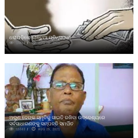
ଧରାପଡ଼ିଲେ ଲାଞ୍ଚୁଆ ପ୍ରିନ୍ସପାଲ
14954
AUG 25, 2021
ଅରୁଣ ଦେଙ୍କ ସ୍ମୃତିକୁ ସାଇତି ରଖିବା ଉଦ୍ଦେଶ୍ୟରେ
ସର୍ବସାଧାରଣଙ୍କୁ ସମ୍ପତ୍ତି ସମର୍ପିତ
15563
AUG 25, 2021