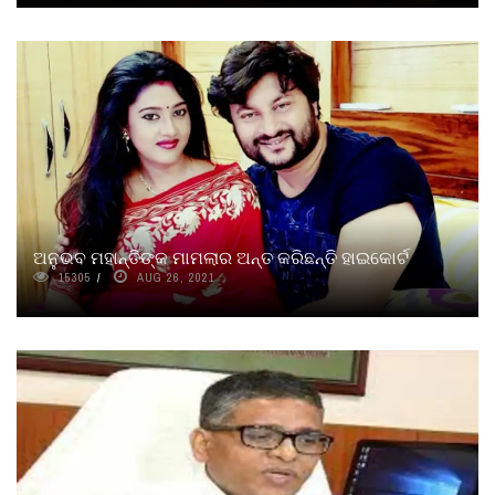
ଅନୁଭବ ମହାନ୍ତିଙ୍କ ମାମଲାର ଅନ୍ତ କରିଛନ୍ତି ହାଇକୋର୍ଟ
15305
AUG 26, 2021