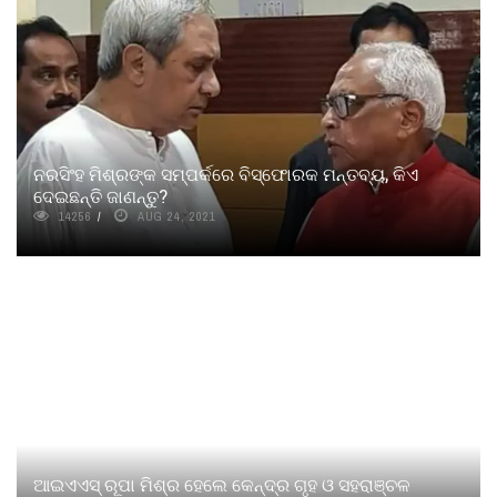
ନରସିଂହ ମିଶ୍ରଙ୍କ ସମ୍ପର୍କରେ ବିସ୍ଫୋରକ ମନ୍ତବ୍ୟ, କିଏ
ଦେଇଛନ୍ତି ଜାଣନ୍ତୁ?
14256
AUG 24, 2021
ଆଇଏଏସ୍ ରୂପା ମିଶ୍ର ହେଲେ କେନ୍ଦ୍ର ଗୃହ ଓ ସହରାଞ୍ଚଳ