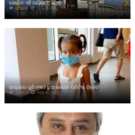
ଖୋଲିବ ଏହି ପର୍ୟ୍ୟଟନ ସ୍ଥଳି
15112
AUG 26, 2021
ରାଜ୍ୟରେ ପୁଣି ୧୩୦ ଛୁଆ କରୋନା ପଜିଟିଭ ଚିହ୍ନଟ
15050
AUG 26, 2021