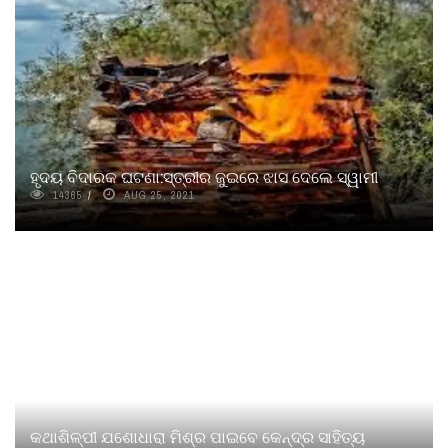
ହୃଦୟ ବିଦାରକ ଘଟଣା:ସ୍ତ୍ରୀର ଜୁଇରେ ଝାସ ଦେଲେ ସ୍ୱାମୀ
14365
AUG 25, 2021
କଥାଶିଳ୍ପୀ ଯଶୋଧାରା ମିଶ୍ର ପାଇବେ କେନ୍ଦ୍ର ସାହିତ୍ୟ