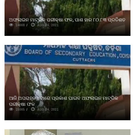
ଅଫଲାଇନ ମାଟ୍ରିକ ପରୀକ୍ଷା ଫଳ, ପାଶ ହାର ୮୦.୮୩ ପ୍ରତିଶତ
14668
AUG 24, 2021
ଆଜି ଅପରାହ୍ନ ୪ଟାରେ ପ୍ରକାଶ ପାଇବ ଅଫଲାଇନ ମାଟ୍ରିକ
ପରୀକ୍ଷା ଫଳ
15065
AUG 24, 2021