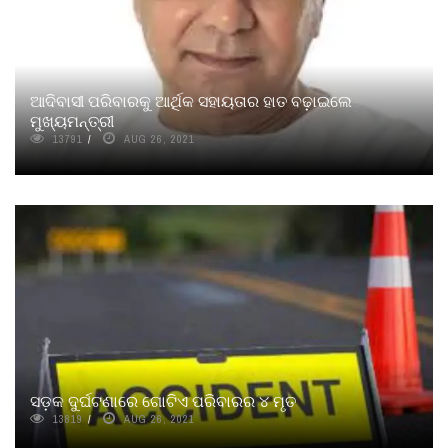
ଆଦିବାସୀ ପରିବାରକୁ ଆର୍ଥିକ ସହାୟତାର ହାତ ବଢ଼ାଇଲେ
ମୁଖ୍ୟମନ୍ତ୍ରୀ
13791
AUG 26, 2021
ସଡ଼କ ଦୁର୍ଘଟଣାରେ ଗୋଟିଏ ପରିବାରର ୪ ମୃତ
13819
AUG 26, 2021