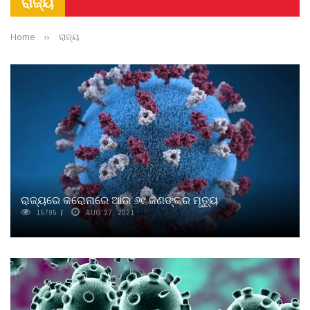
ରାଜ୍ୟ
Home
››
ରାଜ୍ୟ
ରାଜ୍ୟରେ କରୋନାରେ ଆଉ ୬୯ ଜଣଙ୍କର ମୃତ୍ୟୁ
15795
AUG 27, 2021