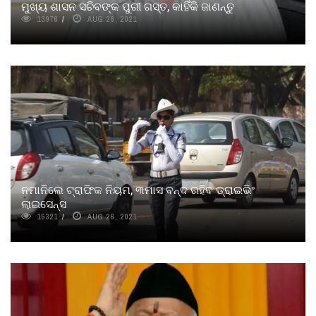
ମୁଖ୍ୟ ଶାସନ ସଚିବଙ୍କ ପୁରୀ ଗସ୍ତ, କାହିଁକି ଜାଣନ୍ତୁ
13976
AUG 26, 2021
ନମାନିଲେ ଟ୍ରାଫିକ ନିୟମ, ୩ମାସ ବନ୍ଦ ରହିବ ଡ୍ରାଇଭିଂ
ଲାଇସେନ୍ସ
15321
AUG 26, 2021