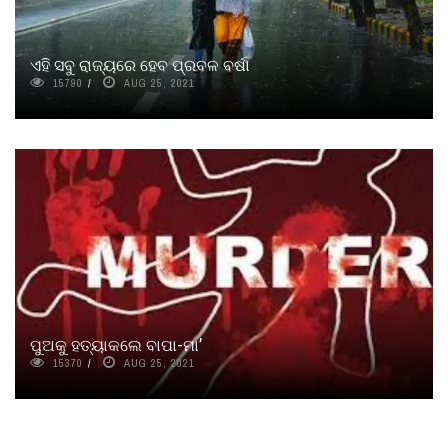
ଏହି ସବୁ ରାଜ୍ୟରେ ହେବ ପ୍ରବଳ ବର୍ଷା
15790
AUG 25, 2021
ପୁଅକୁ ହତ୍ୟାକଲେ ବାପା-ମା’
15370
AUG 25, 2021