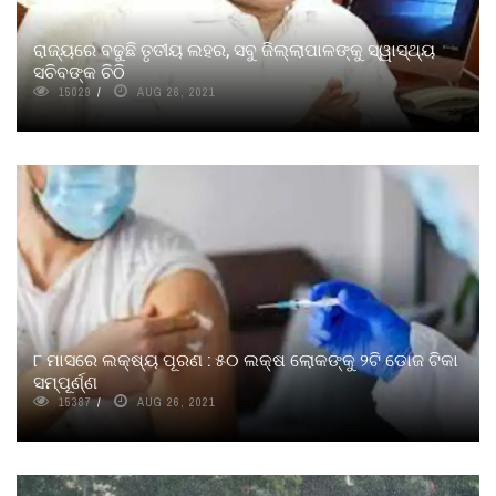
ରାଜ୍ୟରେ ବଢୁଛି ତୃତୀୟ ଲହର, ସବୁ ଜିଲ୍ଲାପାଳଙ୍କୁ ସ୍ୱାସ୍ଥ୍ୟ
ସଚିବଙ୍କ ଚିଠି
15029
AUG 26, 2021
୮ ମାସରେ ଲକ୍ଷ୍ୟ ପୂରଣ : ୫୦ ଲକ୍ଷ ଲୋକଙ୍କୁ ୨ଟି ଡୋଜ ଟିକା
ସମ୍ପୂର୍ଣ୍ଣ
15387
AUG 26, 2021