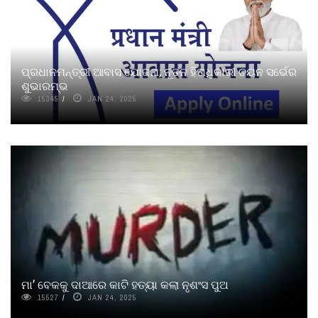
ପ୍ରଧାନମନ୍ତ୍ରୀ ଆବାସ ଯୋଜନା; ନୂତନ ହିତାଧିକାରୀ ଚୟନ ସର୍ଭେର
ଶୁଭାରମ୍ଭ
15345
JAN 24, 2025
ମା’ ବେକକୁ ଦାଆରେ କାଟି ହତ୍ୟା କଲା ନୃଶଂସ ପୁଅ
15527
JAN 24, 2025