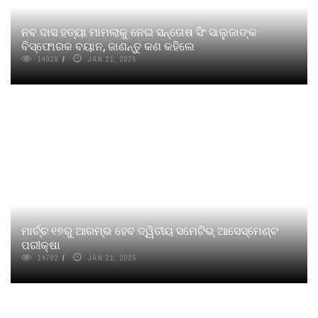
ନବ ଦାସ ହତ୍ୟା ମାମଲାକୁ ନେଇ ସନ୍ତୋଷ ସିଂ ସାଲୁଜାଙ୍କ
ବିସ୍ଫୋରକ ବୟାନ, ଜାଣନ୍ତୁ କଣ କହିଲେ
14029
JAN 21, 2025
ମାର୍ଚ୍ଚ ୧୭ରୁ ଆରମ୍ଭ ହେବ ଦ୍ୱିତୀୟ ସମେଟିଭ୍‌ ଆସେସ୍‌ମେଣ୍ଟ
ପରୀକ୍ଷା
14792
JAN 21, 2025