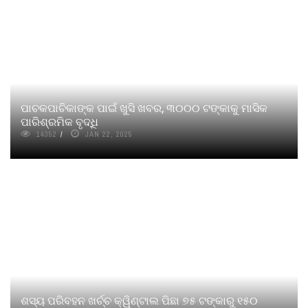
ପାଚକପାଚିକାଙ୍କ ପାଇଁ ଖୁସି ଖବର, ୩୦୦୦ ଟଙ୍କାକୁ ମାସିକ
ପାରିଶ୍ରମିକ ବୃଦ୍ଧି
14352
JAN 22, 2025
ଶସ୍ୟ ପରିବହନ ଖର୍ଚ୍ଚ କ୍ୱିଣ୍ଟାଲ ପିଛା ୭୫ ଟଙ୍କାରୁ ୧୫୦