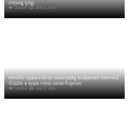
ଟଙ୍କାକୁ ବୃଦ୍ଧି
15329
JAN 22, 2025
ନବଗଠିତ ପ୍ୟାକ୍ସ କିମ୍ବା ଲ୍ୟାମ୍ପ୍ସକୁ କାର୍ଯ୍ୟକ୍ଷମ ହେବାପାଇଁ
ଦିଆଯିବ ୫ ଲକ୍ଷ ଟଙ୍କା ଲେଖାଏଁ ମୂଳଧନ
14149
JAN 22, 2025