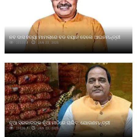
ନବ ଦାସ ହତ୍ୟା ମାମଲାରେ ବଡ ବୟାନ ଦେଲେ ଆଇନମନ୍ତ୍ରୀ
15520
JAN 23, 2025
ନୂଆ ସରକାରଙ୍କ ନୂଆ ନୀତିରେ ଚାଲିବ: ଯୋଗଣମନ୍ତ୍ରୀ
15026
JAN 23, 2025