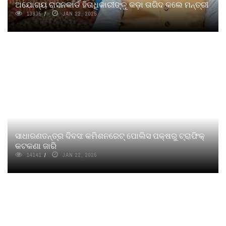
ଅଯୋଗ୍ୟ ରାସନକାର୍ଡ ହିତାଧିକାରୀଙ୍କୁ କଡ଼ା ତାଗିଦ କଲେ ମନ୍ତ୍ରୀ
13935
JAN 22, 2025
ସାଧାରଣତନ୍ତ୍ର ଦିବସ: କମିଶନରେଟ୍‌ ପୋଲିସ ପକ୍ଷରୁ ଟ୍ରାଫିକ୍‌
କଟକଣା ଜାରି
14141
JAN 22, 2025