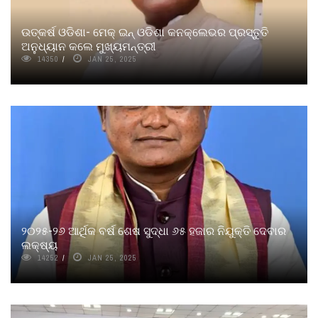
ଉତ୍କର୍ଷ ଓଡିଶା- ମେକ୍ ଇନ୍ ଓଡିଶା କନକ୍ଲେଭର ପ୍ରସ୍ତୁତି
ଅନୁଧ୍ୟାନ କଲେ ମୁଖ୍ୟମନ୍ତ୍ରୀ
14350
JAN 25, 2025
୨୦୨୫-୨୬ ଆର୍ଥିକ ବର୍ଷ ଶେଷ ସୁଦ୍ଧା ୬୫ ହଜାର ନିଯୁକ୍ତି ଦେବାର
ଲକ୍ଷ୍ୟ
14252
JAN 25, 2025