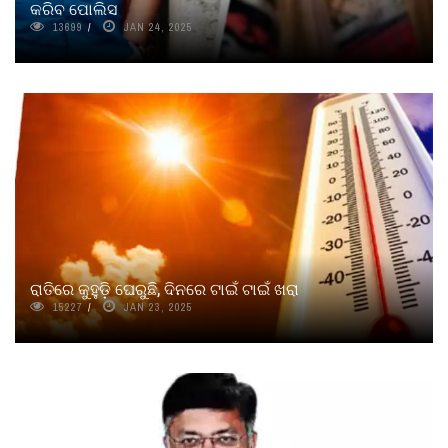
କରିବ ପୋଲିସ
13699
JAN 24, 2025
ରାତିରେ କୁହୁଡ଼ି ଘେରୁଛି, ଦିନରେ ଟାଇଁ ଟାଇଁ ଖରା
15227
JAN 23, 2025