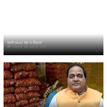
ହାତୀ ଦାନ୍ତ ସହ ୪ ଗିରଫ
14506
JAN 22, 2025