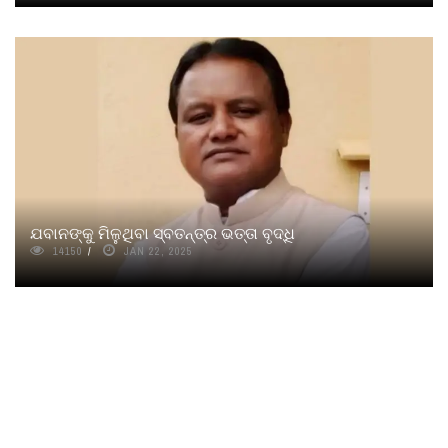
ଯବାନଙ୍କୁ ମିଳୁଥିବା ସ୍ବତନ୍ତ୍ର ଭତ୍ତା ବୃଦ୍ଧି
14150
JAN 22, 2025