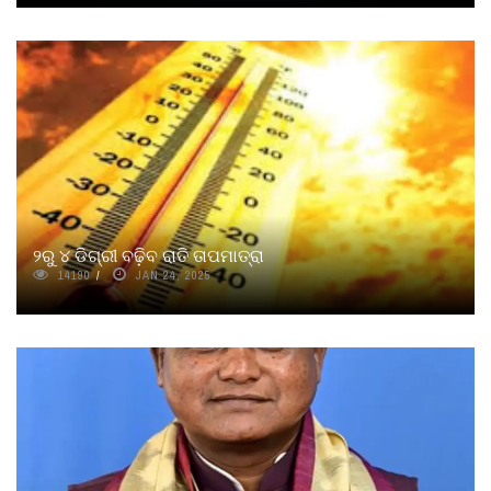
୨ରୁ ୪ ଡିଗ୍ରୀ ବଢ଼ିବ ରାତି ତାପମାତ୍ରା
14190
JAN 24, 2025