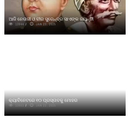
ଆଜି ନେତାଜୀ ଓ ବୀର ସୁରେନ୍ଦ୍ର ସାଏଙ୍କ ଜୟନ୍ତୀ
13944
JAN 23, 2025
କ୍ୟାବିନେଟରେ ୧୦ ପ୍ରସ୍ତାବକୁ ମୋହର
13603
JAN 22, 2025