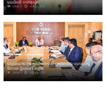
କରାଯିବନି: ବାଚସ୍ପତି
13690
JAN 23, 2025
ରାଜ୍ୟରେ ୩୮୮୩ କୋଟି ଟଙ୍କାର ପୁଞ୍ଜିନିବେଶ ପ୍ରସ୍ତାବକୁ
ସିଙ୍ଗଲ ୱିଣ୍ଡୋ ମଞ୍ଜୁରୀ
14990
JAN 23, 2025