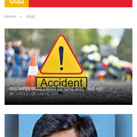
ରାଜ୍ୟ
Home
››
ରାଜ୍ୟ
ଭାରସାମ୍ୟ ହରାଇ ଗଛରେ ପିଟିହେଲା କାର, ଜଣେ ମୃତ
13509
JAN 25, 2025