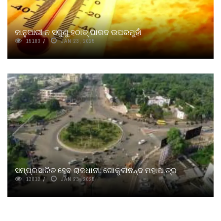
ଜାନୁଆରୀ ନ ସରୁଣୁ ହଠାତ୍‌ ପାରଦ ଉପରମୁହାଁ
15183
JAN 23, 2025
ସମ୍ପ୍ରସାରିତ ହେବ ରାଜଧାନୀ: ଗୋକୁଳାନନ୍ଦ ମହାପାତ୍ର
13812
JAN 23, 2025