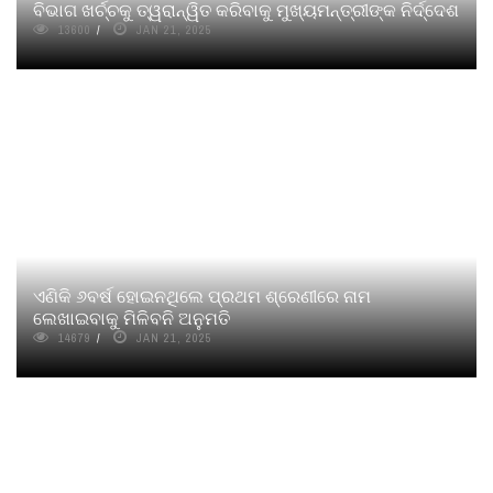
ବିଭାଗ ଖର୍ଚ୍ଚକୁ ତ୍ୱରାନ୍ୱିତ କରିବାକୁ ମୁଖ୍ୟମନ୍ତ୍ରୀଙ୍କ ନିର୍ଦ୍ଦେଶ
13600
JAN 21, 2025
ଏଣିକି ୬ବର୍ଷ ହୋଇନଥିଲେ ପ୍ରଥମ ଶ୍ରେଣୀରେ ନାମ
ଲେଖାଇବାକୁ ମିଳିବନି ଅନୁମତି
14679
JAN 21, 2025