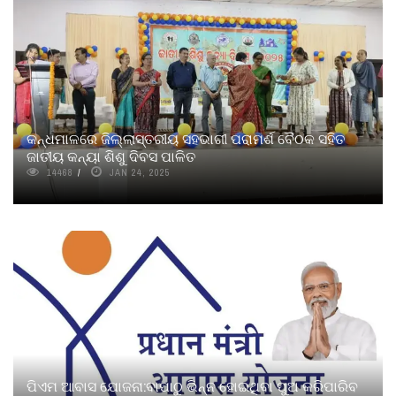
କନ୍ଧମାଳରେ ଜିଲ୍ଲାସ୍ତରୀୟ ସହଭାଗୀ ପରାମର୍ଶ ବୈଠକ ସହିତ
ଜାତୀୟ କନ୍ୟା ଶିଶୁ ଦିବସ ପାଳିତ
14468
JAN 24, 2025
ପିଏମ ଆବାସ ଯୋଜନା:ବାପାଠୁ ଭିନ୍ନ ହୋଇଥିବା ପୁଅ କରିପାରିବ