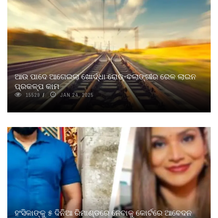
ଆଉ ପାଦେ ଆଗେଇଲା ଖୋର୍ଦ୍ଧା ରୋଡ୍‌-ବଲାଙ୍ଗୀର ରେଳ ଲାଇନ
ପ୍ରକଳ୍ପ କାମ
15529
JAN 24, 2025
ହଂସିକାଙ୍କୁ ୫ ଦିନିଆ ରିମାଣ୍ଡରେ ନେବାକୁ କୋର୍ଟରେ ଆବେଦନ