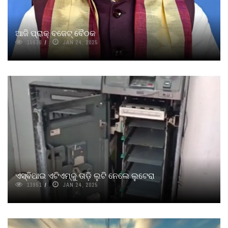
ଆଜି ପ୍ରାକ୍ ବଜେଟ୍ ବୈଠକ
15636
JAN 24, 2025
ଏସ୍‌ବିଆଇ ଏଟିଏମ୍‌କୁ ତାଡ଼ି ଲୁଟି ନେଲେ ଲୁଟେରା
13951
JAN 24, 2025