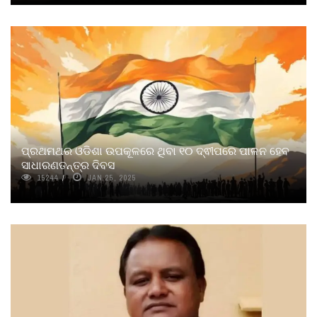
ପ୍ରଥମଥର ଓଡିଶା ଉପକୂଳରେ ଥିବା ୧୦ ଦ୍ଵୀପରେ ପାଳନ ହେବ
ସାଧାରଣତନ୍ତ୍ର ଦିବସ
15244
JAN 25, 2025