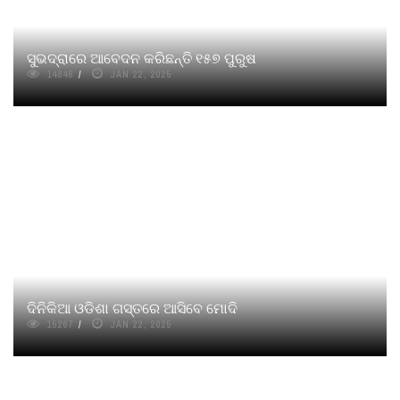
ସୁଭଦ୍ରାରେ ଆବେଦନ କରିଛନ୍ତି ୧୫୭ ପୁରୁଷ
14846
JAN 22, 2025
ଦିନିକିଆ ଓଡିଶା ଗସ୍ତରେ ଆସିବେ ମୋଦି
15267
JAN 22, 2025