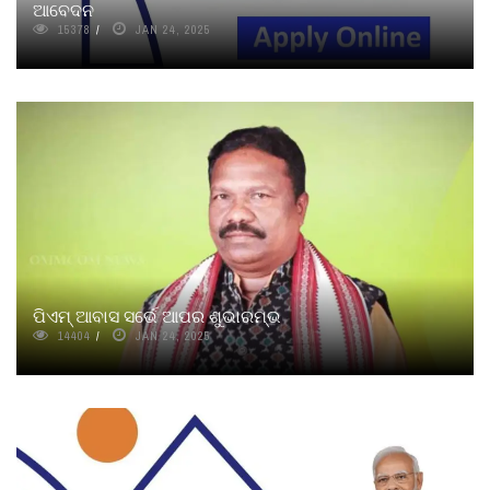
ଆବେଦନ
15378
JAN 24, 2025
ପିଏମ୍‌ ଆବାସ ସର୍ଭେ ଆପର ଶୁଭାରମ୍ଭ
14404
JAN 24, 2025