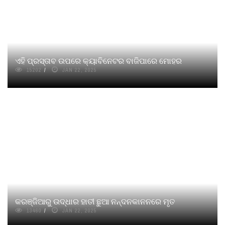
ଏହି ପ୍ରସ୍ତାବ ଉପରେ କ୍ୟାବିନେଟର ବାଜିପାରେ ମୋହର
15202
JAN 22, 2025
କରଞ୍ଜିଆରୁ ଉଦ୍ଧାର ହାତୀ ଛୁଆ ନନ୍ଦନକାନନରେ ମୃତ
13460
JAN 22, 2025