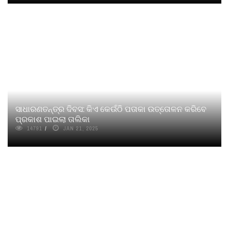
ସାଧାରଣତନ୍ତ୍ର ଦିବସ: କିଏ କେଉଁଠି ପତାକା ଉତ୍ତୋଳନ କରିବେ
ପ୍ରକାଶ ପାଇଲା ତାଲିକା
14791
JAN 21, 2025