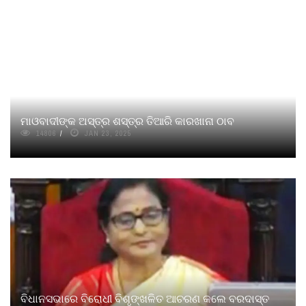
ମାଓବାଦୀଙ୍କ ଅସ୍ତ୍ର ଶସ୍ତ୍ର ତିଆରି କାରଖାନା ଠାବ
14806
JAN 23, 2025
ବିଧାନସଭାରେ ବିରୋଧୀ ବିଶୃଙ୍ଖଳିତ ଆଚରଣ କଲେ ବରଦାସ୍ତ