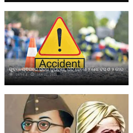
ଭୁବନେଶ୍ଵରରେ ସିରିଜ ଦୁର୍ଘଟଣା, ପିଟି ହେଲେ ୨ ମୋ ବସ ଓ ୨ କାର
14798
JAN 23, 2025