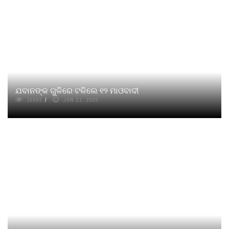
ଯବାନଙ୍କ ଗୁଳିରେ ଟଳିଲେ ୧୨ ମାଓବାଦୀ
15663
JAN 21, 2025