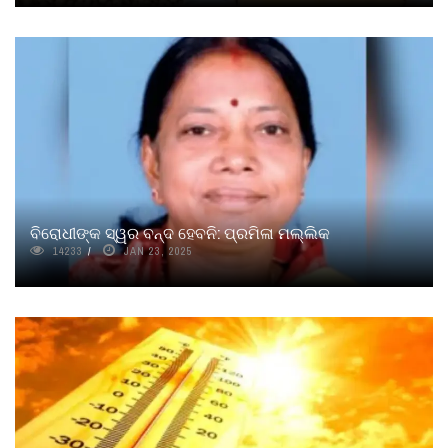
ବିରୋଧୀଙ୍କ ସ୍ୱର ବନ୍ଦ ହେବନି: ପ୍ରମିଳା ମଲ୍ଲିକ
14233
JAN 23, 2025