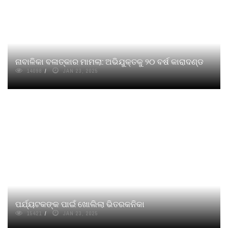
ନାବାଳିକା ବଳାତ୍କାର ମାମଲା: ଅଭିଯୁକ୍ତକୁ ୨୦ ବର୍ଷ କାରାଦଣ୍ଡ
14098
JAN 23, 2025
ପର୍ଯ୍ୟଟକଙ୍କ ପାଇଁ ଖୋଲିଲା ଭିତରକନିକା
15421
JAN 23, 2025