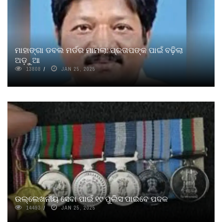
ମାହାଙ୍ଗା ଡବଲ ମର୍ଡର ମାମଲା: ପ୍ରତାପଙ୍କ ପାଇଁ ବଢ଼ିଲା
ଅଡ଼ୁଆ
13808
JAN 25, 2025
ଉଲ୍ଲେଖନୀୟ ସେବା ପାଇଁ ୧୯ ପୁଲିସ ପାଇବେ ପଦକ
14493
JAN 25, 2025