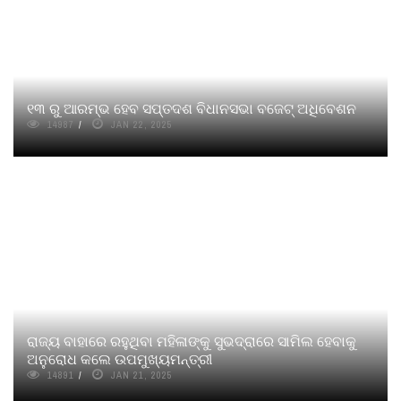
୧୩ ରୁ ଆରମ୍ଭ ହେବ ସପ୍ତଦଶ ବିଧାନସଭା ବଜେଟ୍ ଅଧିବେଶନ
14987
JAN 22, 2025
ରାଜ୍ୟ ବାହାରେ ରହୁଥିବା ମହିଳାଙ୍କୁ ସୁଭଦ୍ରାରେ ସାମିଲ ହେବାକୁ
ଅନୁରୋଧ କଲେ ଉପମୁଖ୍ୟମନ୍ତ୍ରୀ
14891
JAN 21, 2025