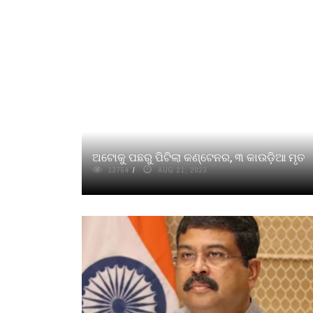
ଅଟୋକୁ ପଛରୁ ପିଟିଲା କଣ୍ଟେନର, ୩ କାଉଡ଼ିଆ ମୃତ
13754
AUG 21, 2023