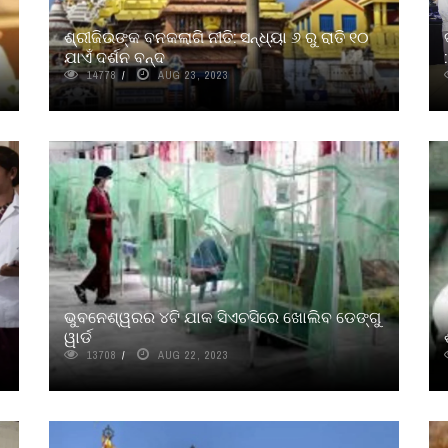
ଶ୍ରୀଜିଉଙ୍କ ବନକଲାଗି ନୀତି: ସନ୍ଧ୍ୟା ୬ ରୁ ରାତି ୧୦
ଯାଏଁ ଦର୍ଶନ ବନ୍ଦ
14778
AUG 23, 2023
ଭୁବନେଶ୍ୱରର ୪ଟି ଯାକ ସିଏଚସିରେ ଖୋଲିବ ଡେଙ୍ଗୁ
ୱାର୍ଡ
13708
AUG 22, 2023