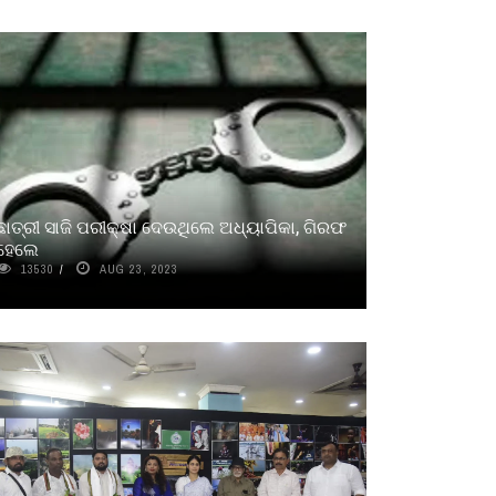
ଛାତ୍ରୀ ସାଜି ପରୀକ୍ଷା ଦେଉଥିଲେ ଅଧ୍ୟାପିକା, ଗିରଫ
ହେଲେ
13530
AUG 23, 2023