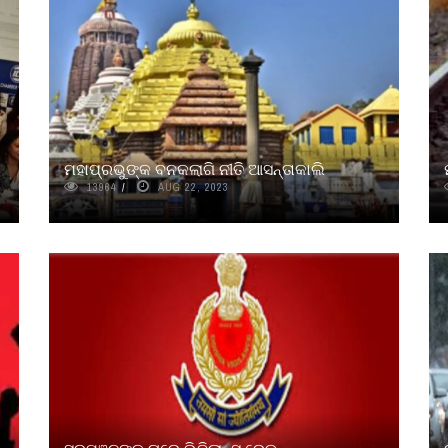
ମହାପ୍ରଭୁଙ୍କ ବନକଲାଗି ନୀତି ଆସନ୍ତାକାଲି
13964
AUG 22, 2023