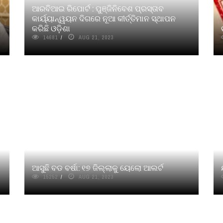
ଆରବିଆଇ ରିପୋର୍ଟ : ପୁଞ୍ଜିନିବେଶ ପ୍ରସ୍ତାବ
କାର୍ୟ୍ୟାନ୍ୱୟନ ଦିଗରେ ନୂଆ କୀର୍ତ୍ତିମାନ ସ୍ଥାପନ
କରିଛି ଓଡ଼ିଶା
14681
AUG 21, 2023
ଆସୁଛି ବଡ ବର୍ଷା: ୧୭ ଜିଲ୍ଲାକୁ ୟେଲୋ ଆଲର୍ଟ
15252
AUG 21, 2023