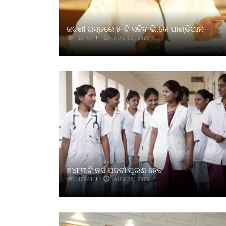
ଜଟଣୀ ଗସ୍ତରେ ୫-ଟି ସଚିବ ଭି.କେ ପାଣ୍ଡିଆନ
13794
AUG 23, 2023
୭୪୮୩ଟି ନର୍ସ ପଦବୀ ପୂରଣ ହେବ
13941
AUG 22, 2023