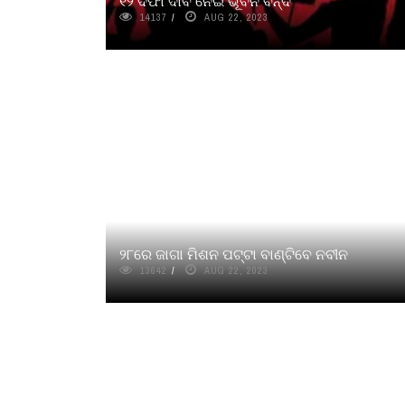
୧୨ ଦଫା ଦାବି ନେଇ ଭୂବନ ବନ୍ଦ
14137
AUG 22, 2023
୨୮ରେ ଜାଗା ମିଶନ ପଟ୍ଟା ବାଣ୍ଟିବେ ନବୀନ
13642
AUG 22, 2023