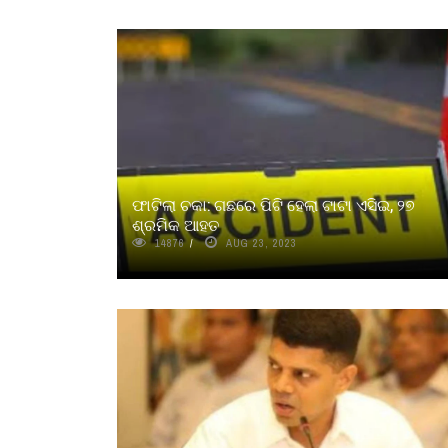
ଫାଟିଲା ଚକା: ଗଛରେ ପିଟି ହେଲା ଟାଟା ଏସିଇ, ୨୭
ଶ୍ରମିକ ଆହତ
14876
AUG 23, 2023