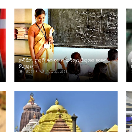
ବର୍ଷିକିଆ ଚୁକ୍ତି: ୨୦ ହଜାର କନିଷ୍ଠ ଶିକ୍ଷକ ହେବେ
ନିଯୁକ୍ତ
15292
AUG 23, 2023