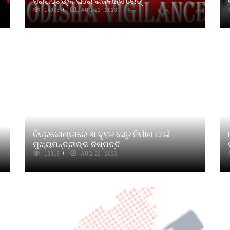
ସରପଞ୍ଚଙ୍କ ଘରେ ଭିଜିଲାନ୍ସ ରେଡ୍
14923
AUG 22, 2023
ଚିତ୍ରକୋଣ୍ଡାରେ ୩ ବୃହତ ସେତୁ ନିର୍ମାଣ ପାଇଁ
ମୁଖ୍ୟମନ୍ତ୍ରୀଙ୍କ ନିଷ୍ପତ୍ତି
13918
AUG 22, 2023