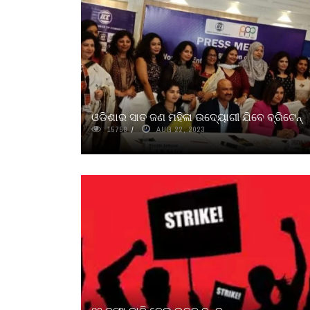
ଓଡିଶାର ସାତ ଜଣ ମହିଳା ଉଦ୍ୟୋଗୀ ଯିବେ ବ୍ରିଟେନ୍‌
15758
AUG 22, 2023