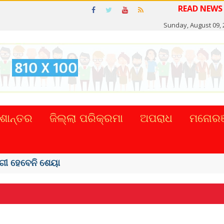
Sunday, August 09, 
ଶାନ୍ତର
ଜିଲ୍ଲା ପରିକ୍ରମା
ଅପରାଧ
ମନୋରଞ