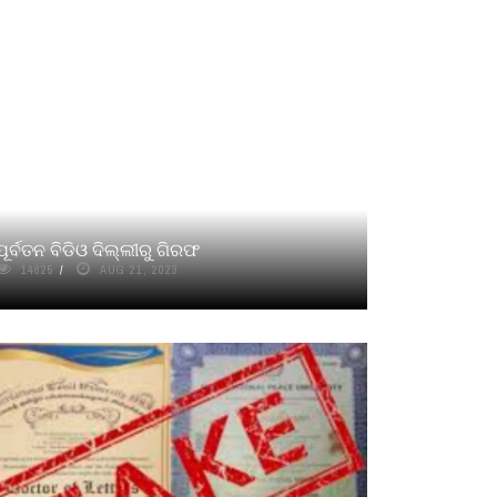
ପୂର୍ବତନ ବିଡିଓ ଦିଲ୍ଲୀରୁ ଗିରଫ
14825
AUG 21, 2023