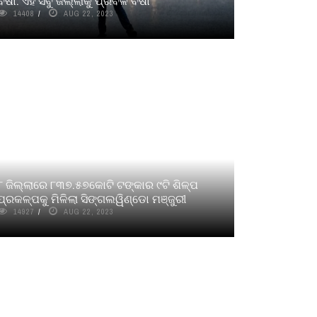
ବର୍ଷା: ଏହି ସବୁ ଜିଲ୍ଲାକୁ ପ୍ରବଳ ବର୍ଷା
14408
AUG 22, 2023
୮ ଜିଲ୍ଲାରେ ୮୩୭.୫୭କୋଟି ଟଙ୍କାର ୯ଟି ଶିଳ୍ପ
ପ୍ରକଳ୍ପକୁ ମିଳିଲା ସିଙ୍ଗଲୱିଣ୍ଡୋ ମଞ୍ଜୁରୀ
14927
AUG 22, 2023