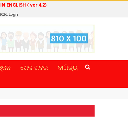
READ NEWS IN ENGLISH ( ver.4.2)
2026,
Login
୍ଜନ
ଖେଳ ଖବର
ବାଣିଜ୍ୟ