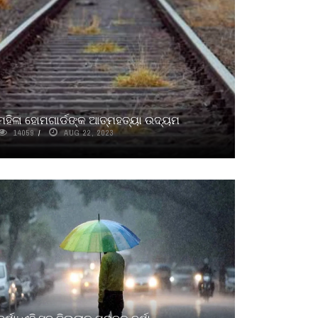
ମହିଳା ହୋମଗାର୍ଡଙ୍କ ଆତ୍ମହତ୍ୟା ଉଦ୍ୟମ
14059
AUG 22, 2023