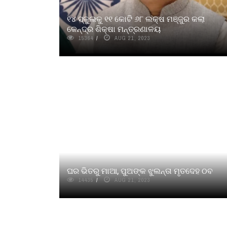
୧୪ ସ୍କୁଲକୁ ୧୧ କୋଟି ୬୮ ଲକ୍ଷ ମଞ୍ଜୁର କଲା
କେନ୍ଦ୍ର ଶିକ୍ଷା ମନ୍ତ୍ରଣାଳୟ
15364
AUG 21, 2023
ଘର ଭିତରୁ ମାଆ, ପୁଅଙ୍କ ଝୁଲନ୍ତା ମୃତଦେହ ଠବ
14435
AUG 21, 2023