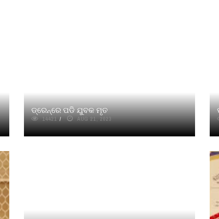
ଡ୍ରେନ୍‌ରେ ପଡି ଯୁବକ ମୃତ
14421
AUG 21, 2023