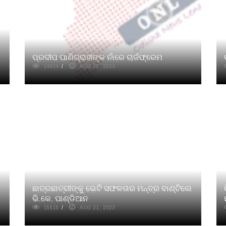
ପ୍ରଦୀପ ପାଣିଗ୍ରାହୀଙ୍କ ନାଁରେ ଚାର୍ଜଫ୍ରେମ
14834
AUG 22, 2023
ଛାତ୍ରଛାତ୍ରୀଙ୍କୁ ଭେଟି ସଫଳତାର ମନ୍ତ୍ର ବାଣ୍ଟିଲେ
ଭି.କେ. ପାଣ୍ଡିଆନ
15610
AUG 21, 2023