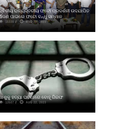
ଦ୍ଵିତୀୟ ରାଜ୍ୟସ୍ତରୀୟ ଫଟୋ ପ୍ରଦର୍ଶନୀ ଉଦଯାପିତ
:5ଜଣ ପାଇଲେ ଫଟୋ ବନ୍ଧୁ ସମ୍ମାନ
15330
AUG 22, 2023
ଶାଶୁକୁ ହତ୍ୟା ଘଟଣାରେ ବୋହୂ ଗିରଫ
13507
AUG 22, 2023