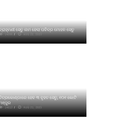
ବ୍ରାହ୍ମଣୀ ସେତୁ ନାମ ହେଲା ପବିତ୍ର ମୋହନ ସେତୁ
14285
AUG 22, 2023
ଚିତ୍ରକୋଣ୍ଡାରେ ହେବ ୩ ବୃହତ ସେତୁ, ୧୦୧ କୋଟି
ମଞ୍ଜୁର
14513
AUG 21, 2023