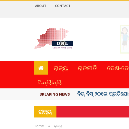
ABOUT
CONTACT
ରାଜ୍ୟ
ରାଜନୀତି
ଦେଶ-ଦେ
ଅନ୍ୟାନ୍ୟ
ଅମରନାଥ ଯାତ୍ରା ସ୍ଥଗିତ
BREAKING NEWS
ରାଜ୍ୟ
Home
››
ରାଜ୍ୟ