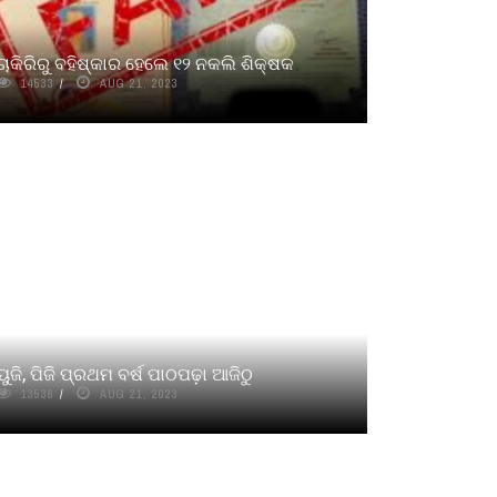
ଚାକିରିରୁ ବହିଷ୍କାର ହେଲେ ୧୨ ନକଲି ଶିକ୍ଷକ
14533
AUG 21, 2023
ୟୁଜି, ପିଜି ପ୍ରଥମ ବର୍ଷ ପାଠପଢ଼ା ଆଜିଠୁ
13536
AUG 21, 2023