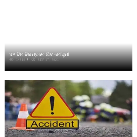
୪୫ ଦିନ ବିଳମ୍ବରେ ଯିବ ମୌସୁମୀ
14810
SEP 17, 2021