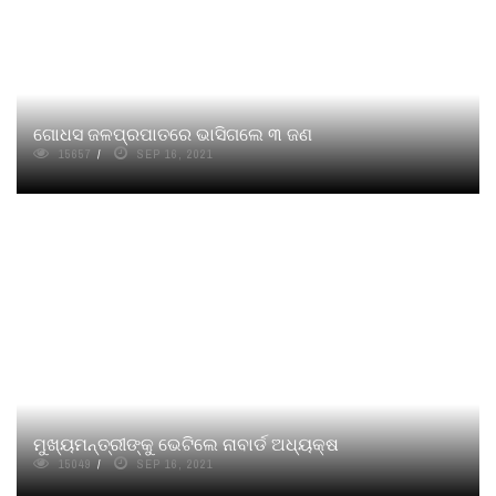
ଗୋଧସ ଜଳପ୍ରପାତରେ ଭାସିଗଲେ ୩ ଜଣ
15657
SEP 16, 2021
ମୁଖ୍ୟମନ୍ତ୍ରୀଙ୍କୁ ଭେଟିଲେ ନାବାର୍ଡ ଅଧ୍ୟକ୍ଷ
15049
SEP 16, 2021