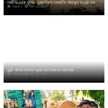
ଆଜି ସନ୍ଧ୍ୟା ସୁଦ୍ଧା ମୁଣ୍ଡଳିରେ ପହଞ୍ଚିବ ହୀରାକୁଦ ବନ୍ୟା ଜଳ
14302
SEP 16, 2021
ପୁଣି ଏମାର ମଠରେ ରୁପା ଇଟା ଖୋଜା ଆରମ୍ଭ
14926
SEP 16, 2021