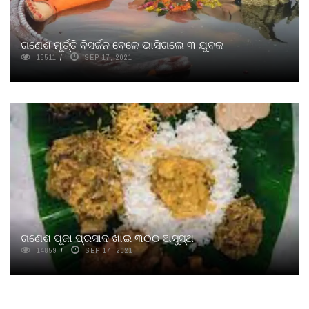
ଗଣେଶ ମୂର୍ତ୍ତି ବିସର୍ଜନ ବେଳେ ଭାସିଗଲେ ୩ ଯୁବକ
15511
SEP 17, 2021
ଗଣେଶ ପୂଜା ପ୍ରସାଦ ଖାଇ ୩୦୦ ଅସୁସ୍ଥ
14859
SEP 17, 2021