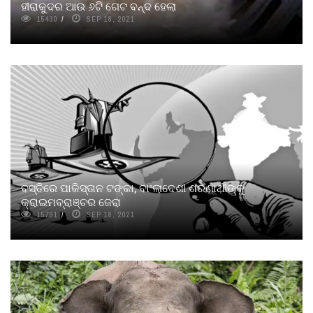
ହୀରାକୁଦର ଆଉ ୬ଟି ଗେଟ ବନ୍ଦ ହେଲା
15430
SEP 18, 2021
ବସ୍ତିରେ ପାକିସ୍ତାନ ଟଙ୍କା, ବାଂଲାଦେଶୀ ଶରଣାର୍ଥୀଙ୍କୁ
କ୍ରାଇମବ୍ରାଞ୍ଚର ଜେରା
15791
SEP 18, 2021