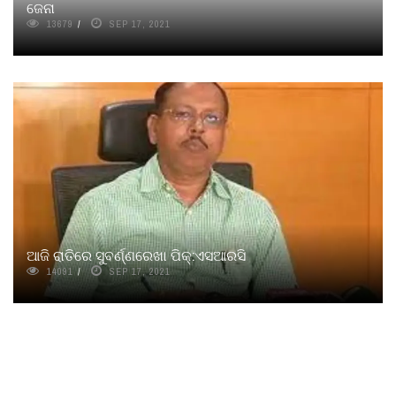
ଜେନା
13679
SEP 17, 2021
ଆଜି ରାତିରେ ସୁବର୍ଣ୍ଣରେଖା ପିକ୍‌:ଏସଆରସି
14091
SEP 17, 2021