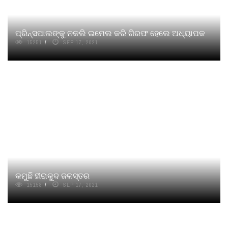
ପ୍ରିନ୍ସପାଲଙ୍କୁ ନକଲି ଇମେଲ କରି ଗିରଫ ହେଲେ ଅଧ୍ୟାପକ
15251
SEP 17, 2021
କମୁଛି ହୀରାକୁଦ ଜଳସ୍ତର
15158
SEP 17, 2021