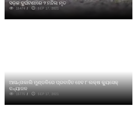
ସଡ଼କ ଦୁର୍ଘଟଣାରେ ୨ ମହିଳା ମୃତ
15474
SEP 17, 2021
ଆସନ୍ତାକାଲି ମୁଣ୍ଡଳିରେ ପ୍ରବାହିତ ହେବ ୮ ଲକ୍ଷ କ୍ୟୁସେକ୍‌
ବନ୍ୟାଜଳ
15775
SEP 17, 2021