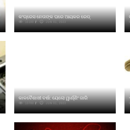
କଂଗ୍ରେସ ନେତାଙ୍କ ଘରେ ଆୟକର ରେଡ୍‌
15180
JUN 01, 2023
କାଳବୈଶାଖୀ ବର୍ଷା: ୟେଲୋ ୱାର୍ଣ୍ଣିଂ ଜାରି
13780
JUN 01, 2023