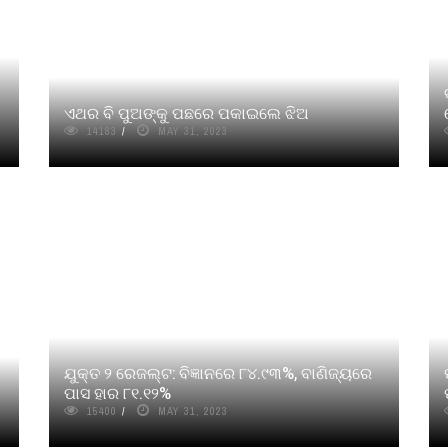
ଏଥର ବି ପୁଅଙ୍କୁ ପଛରେ ପକାଇଲେ ଝିଅ
14183
MAY 31, 2023
ଯୁକ୍ତ ୨ ରେଜଲ୍ଟ: ବିଜ୍ଞାନରେ ୮୪.୯୩%, ବାଣିଜ୍ୟରେ
ପାସ ହାର ୮୧.୧୨%
15400
MAY 31, 2023