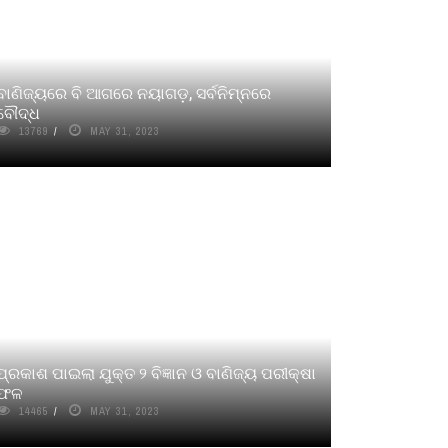
ବାଣିଜ୍ୟରେ ବି ଆଗରେ ନୟାଗଡ଼, ସର୍ବନିମ୍ନରେ
ବୌଦ୍ଧ
13769
MAY 31, 2023
ପ୍ରକାଶ ପାଇଲା ଯୁକ୍ତ ୨ ବିଜ୍ଞାନ ଓ ବାଣିଜ୍ୟ ପରୀକ୍ଷା
ଫଳ
14465
MAY 31, 2023