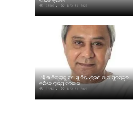
ପାଇବ କ୍ରୀଡା
15590
MAY 31, 2023
ଏହି ୩ ଜିଲ୍ଲାକୁ ତମାଖୁ ନିୟନ୍ତ୍ରଣ ପାଇଁ ପୁରସ୍କୃତ
କରିବେ ରାଜ୍ୟ ସରକାର
14253
MAY 31, 2023