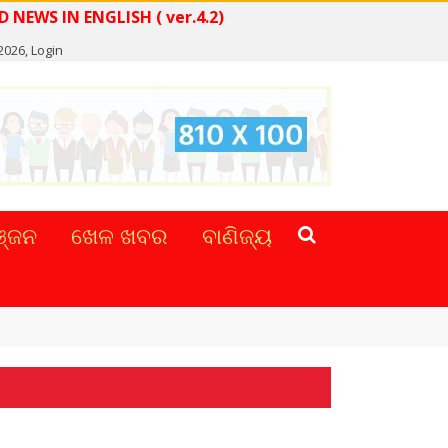
READ NEWS IN ENGLISH ( ver.4.2)
 2026,
Login
୍ଜନ
ଖେଳ ଖବର
ବାଣିଜ୍ୟ