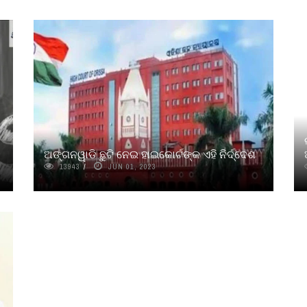
ଅଙ୍ଗନୱାଡି ଛୁଟି ନେଇ ହାଇକୋର୍ଟଙ୍କ ଏହି ନିର୍ଦ୍ଦେଶ
13943
JUN 01, 2023