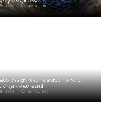
କୂଅରୁ ବାହାରୁଛି ଡିଜେଲ
15722
MAY 31, 2023
ଲାଞ୍ଚ ନେଉଥିବା ବେଳେ ଧରାପଡିଲେ ଡିଏଫଓ
ଅଫିସ୍‌ର ବରିଷ୍ଠ କିରାଣୀ
13996
MAY 31, 2023