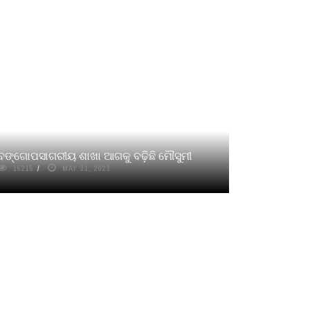
ବଙ୍ଗୋପସାଗରୀୟ ଶାଖା ଆଗକୁ ବଢ଼ିଛି ମୌସୁମୀ
15215
MAY 31, 2023