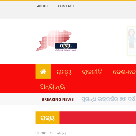
ABOUT
CONTACT
ରାଜ୍ୟ
ରାଜନୀତି
ଦେଶ-ଦେ
ଅନ୍ୟାନ୍ୟ
ୟୁପିଆଇ ଓ ଅନ୍ୟାନ୍ୟ ଡିଜି
BREAKING NEWS
ରାଜ୍ୟ
Home
››
ରାଜ୍ୟ