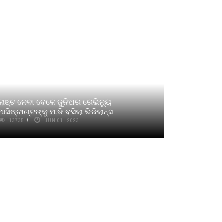
ଲାଞ୍ଚ ନେବା ବେଳେ ଜୁନିଅର ରେଭିନ୍ୟୁ
ଆସିଷ୍ଟାଣ୍ଟଙ୍କୁ ମାଡି ବସିଲା ଭିଜିଲାନ୍ସ
13735
JUN 01, 2023