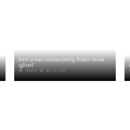
ନବମ ଓ ଦଶମ ଛାତ୍ରଛାତ୍ରୀଙ୍କୁ ଦିଆଯିବ ମାଗଣା
ୟୁନିଫର୍ମ
13830
MAY 31, 2023