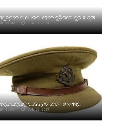
ସମୁଦ୍ରରେ ଗାଧୋଇବା ବେଳେ ବୁଡ଼ିଗଲେ ଦୁଇ ଛାତ୍ରୀ
14746
JUN 01, 2023
ଏସ୍‌ପି ପାହ୍ୟାକୁ ପଦୋନ୍ନତି ହେଲେ ୭ ଏଏସ୍‌ପି
13990
JUN 01, 2023