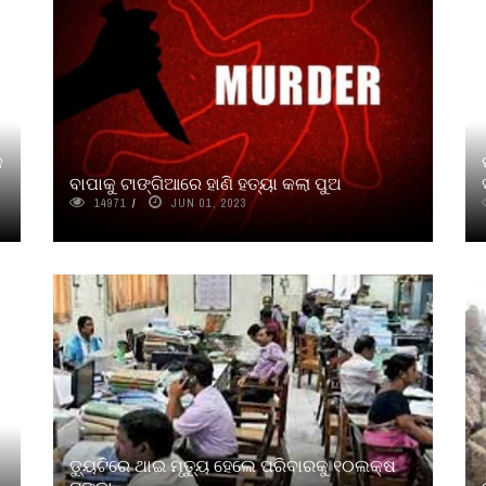
କ
ବାପାକୁ ଟାଙ୍ଗିଆରେ ହାଣି ହତ୍ୟା କଲା ପୁଅ
14971
JUN 01, 2023
ଡ୍ୟୁଟିରେ ଥାଇ ମୃତ୍ୟୁ ହେଲେ ପରିବାରକୁ ୧୦ଲକ୍ଷ