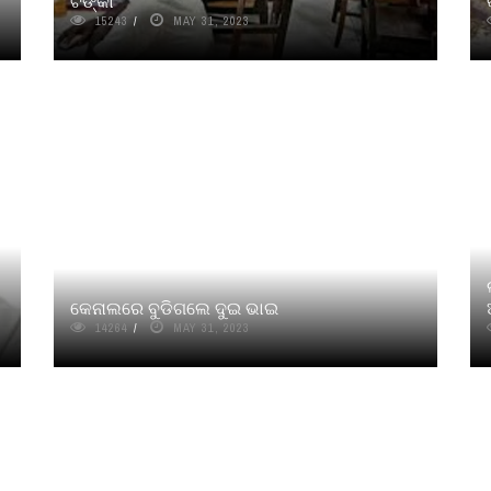
ଟଙ୍କା
15243
MAY 31, 2023
କେନାଲରେ ବୁଡିଗଲେ ଦୁଇ ଭାଇ
14264
MAY 31, 2023