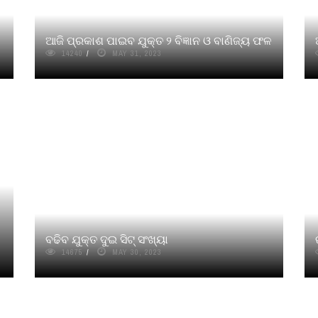
ଆଜି ପ୍ରକାଶ ପାଇବ ଯୁକ୍ତ ୨ ବିଜ୍ଞାନ ଓ ବାଣିଜ୍ୟ ଫଳ
14240
MAY 31, 2023
ବଢିବ ଯୁକ୍ତ ଦୁଇ ସିଟ୍ ସଂଖ୍ୟା
14675
MAY 30, 2023