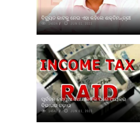
ବିଦ୍ୟୁତ କାଟକୁ ନେଇ ଏହା କହିଲେ ଶକ୍ତିମନ୍ତ୍ରୀ
14034
JUN 01, 2023
ପୂର୍ବତନ ଚମ୍ପୁଆ ବିଧାୟକଙ୍କ ଘରେ ଆୟକର
ବିଭାଗର ଚଢ଼ାଉ
14547
JUN 01, 2023