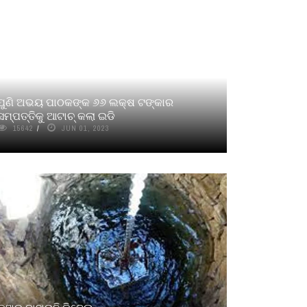
ପୁଣି ଅଭୟ ପାଠକଙ୍କ ୬୬ ଲକ୍ଷ ଟଙ୍କାର
ସମ୍ପତ୍ତିକୁ ଆଟାଚ୍‌ କଲା ଇଡି
15642
JUN 01, 2023