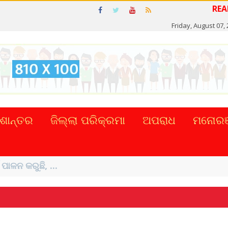
Friday, August 07,
ଶାନ୍ତର
ଜିଲ୍ଲା ପରିକ୍ରମା
ଅପରାଧ
ମନୋରଞ
ଟାଲ୍ ନେଣଦେଣ ...