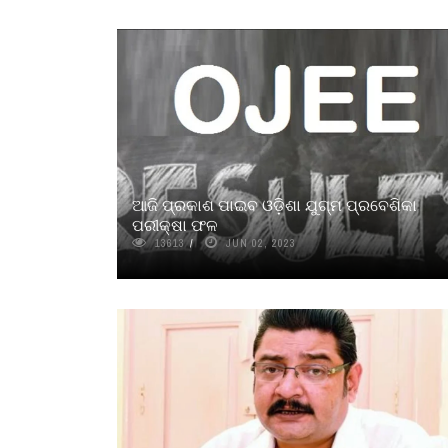
ଆଜି ପ୍ରକାଶ ପାଇବ ଓଡ଼ିଶା ଯୁଗ୍ମ ପ୍ରବେଶିକା
ପରୀକ୍ଷା ଫଳ
13613
JUN 02, 2023