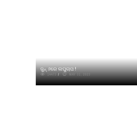
ଜୁନ୍‌‌ ୬ରେ ଲଘୁଚାପ !
14473
MAY 31, 2023