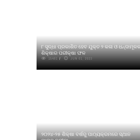
୮ ସୁଦ୍ଧା ପ୍ରକାଶିତ ହେବ ଯୁକ୍ତ ୨ କଳା ଓ ଧନ୍ଦାମୂଳ
ଶିକ୍ଷାର ପରୀକ୍ଷା ଫଳ
15481
JUN 01, 2023
୨୦୨୪-୨୫ ଶିକ୍ଷା ବର୍ଷରୁ ପାଠ୍ୟକ୍ରମରେ ସ୍ଥାନ