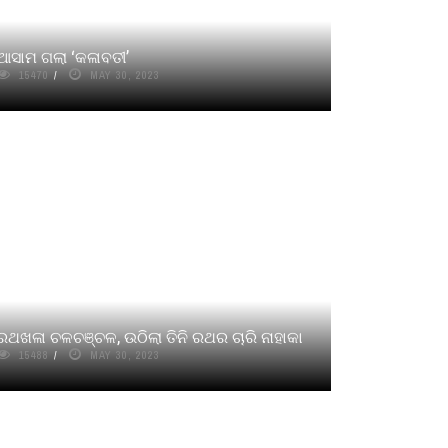
ଆସାମ ଗଲା ‘କଳାବତୀ’
15470
MAY 30, 2023
ରଥଖଳା ଚଳଚଞ୍ଚଳ, ଉଠିଲା ତିନି ରଥର ଚାରି ନାହାକା
15488
MAY 30, 2023