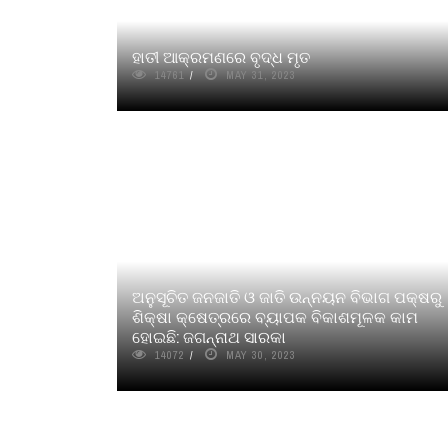
ହାତୀ ଆକ୍ରମଣରେ ବୃଦ୍ଧ ମୃତ
14761
MAY 31, 2023
ଅନୁସୂଚିତ ଜନଜାତି ଓ ଜାତି ଉନ୍ନୟନ ବିଭାଗ ପକ୍ଷରୁ
ଶିକ୍ଷା କ୍ଷେତ୍ରରେ ବ୍ୟାପକ ବିକାଶମୂଳକ କାମ
ହୋଇଛି: ଜଗନ୍ନାଥ ସାରକା
14072
MAY 30, 2023