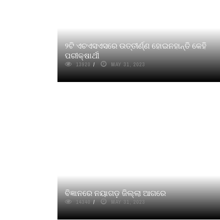
୨ଟି ଏଚଏସଏସରେ ଉତ୍ତୀର୍ଣ୍ଣ ହୋଇନହାନ୍ତି କେହି
ପରୀକ୍ଷାର୍ଥୀ
13920
MAY 31, 2023
ବିଜ୍ଞାନରେ ନୟାଗଡ଼ ଜିଲ୍ଲା ଆଗରେ
14340
MAY 31, 2023