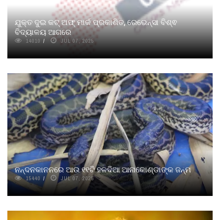
ଯୁକ୍ତ ଦୁଇ କଟ୍ ଅଫ୍ ମାର୍କ ପ୍ରକାଶିତ, ରେଭେନ୍ସା ବିଶ୍ଵ
ବିଦ୍ୟାଳୟ ଆଗରେ
14010
JUL 07, 2025
ନନ୍ଦନକାନନରେ ଆଉ ୧୧ଟି ହଳଦିଆ ଆନାକୋଣ୍ଡାଙ୍କ ଜନ୍ମ
15440
JUL 07, 2025