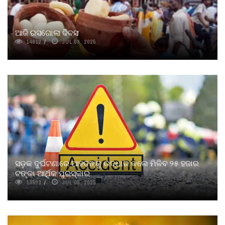
ଆଜି ରସଗୋଲା ଦିବସ
14612
JUL 08, 2025
ସଡ଼କ ଦୁର୍ଘଟଣାରେ ଆହତଙ୍କୁ ଉଦ୍ଧାର କଲେ ମିଳିବ ୨୫ ହଜାର
ଟଙ୍କା ଆର୍ଥିକ ପୁରସ୍କାର
13503
JUL 08, 2025