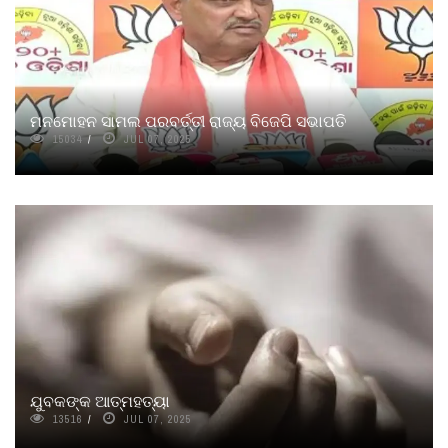
ମନମୋହନ ସାମଲ ପରବର୍ତ୍ତୀ ରାଜ୍ୟ ବିଜେପି ସଭାପତି
15034
JUL 07, 2025
ଯୁବକଙ୍କ ଆତ୍ମହତ୍ୟା
13516
JUL 07, 2025