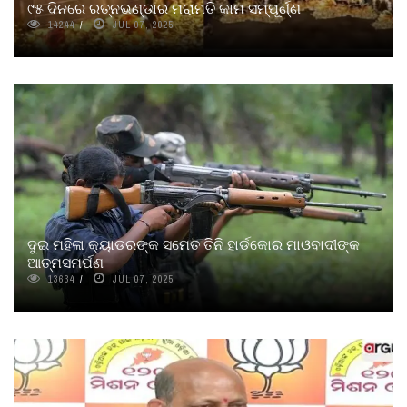
୯୫ ଦିନରେ ରତ୍ନଭଣ୍ଡାର ମରାମତି କାମ ସମ୍ପୂର୍ଣ୍ଣ
14244
JUL 07, 2025
ଦୁଇ ମହିଳା କ୍ୟାଡରଙ୍କ ସମେତ ତିନି ହାର୍ଡକୋର ମାଓବାଦୀଙ୍କ
ଆତ୍ମସମର୍ପଣ
13634
JUL 07, 2025