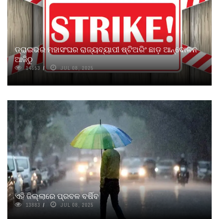
ଡ୍ରାଇଭର ମହାସଂଘର ରାଜ୍ୟବ୍ୟାପୀ ଷ୍ଟିଅରିଂ ଛାଡ଼ ଆନ୍ଦୋଳନ
ଆଜିଠୁ
14653
JUL 08, 2025
ଏହି ଜିଲ୍ଲାରେ ପ୍ରବଳ ବର୍ଷିବ
13883
JUL 08, 2025