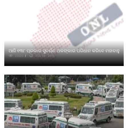
ଆଜି ୧୩୮ ପ୍ରକାର ସୁବର୍ଣ୍ଣ ଅଳଙ୍କାର ପରିଧାନ କରିବେ ମହାବାହୁ
15523
JUL 06, 2025