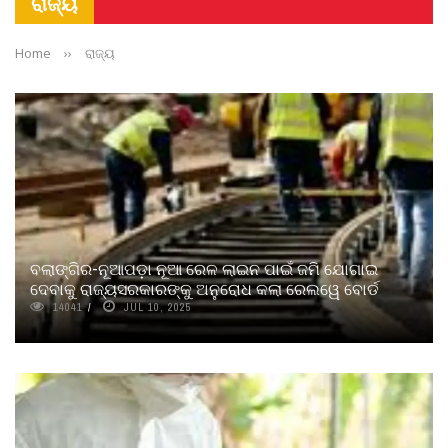
ରାଜ୍ୟ
Home
››
ରାଜ୍ୟ
ବଲାଙ୍ଗିର-ନୂଆପଡ଼ା ନୂଆ ରେଳ ଲାଇନ ପାଇଁ ଜମି ଯୋଗାଇ
ଦେବାକୁ ରାଜ୍ୟସରକାରଙ୍କୁ ଅନୁରୋଧ କଲା ରେଲୱେ ବୋର୍ଡ
14041
JUL 10, 2025