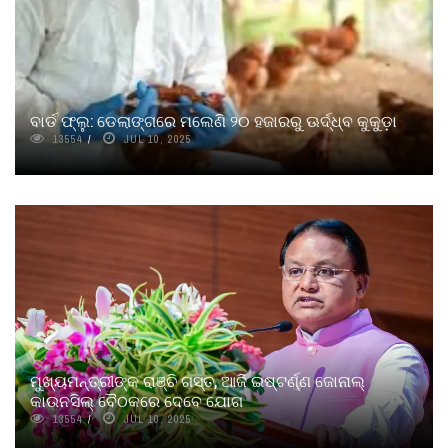
ବାର୍ଡ ଫ୍ଲୁ: ଡେଲାଙ୍ଗରେ ମଲେଣି ୨୦ ହଜାରରୁ ଊର୍ଦ୍ଧ୍ବ କୁକୁଡ଼ା
13554
JUL 10, 2025
ମୁଖ୍ୟମନ୍ତ୍ରୀଙ୍କ ରାଞ୍ଚି ଗସ୍ତ, ଆଜି ଇଷ୍ଟର୍ଣ୍ଣ ଜୋନାଲ୍‌
କାଉନସିଲ୍‌ ବୈଠକରେ ଦେବେ ଯୋଗ
13554
JUL 10, 2025