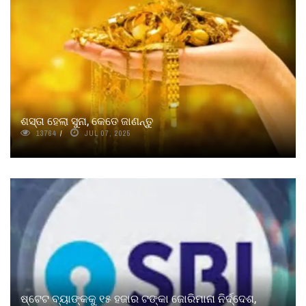
ଶସ୍ତା ହେଲା ସୁନା, କେତେ ଜାଣନ୍ତୁ
13764
JUL 07, 2025
ଷ୍ଟେଟ ବ୍ୟାଙ୍କକୁ ୧୫ ହଜାର ଟଙ୍କା ଜୋରିମାନା ନିର୍ଦ୍ଦେଶ,