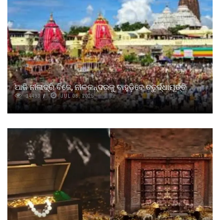
ଆଜି ନୀଳାଦ୍ରି ବିଜେ, ନୀଳକନ୍ଦରକୁ ବାହୁଡ଼ିବେ ଚତୁର୍ଦ୍ଧାମୂର୍ତ୍ତି
14493
JUL 08, 2025