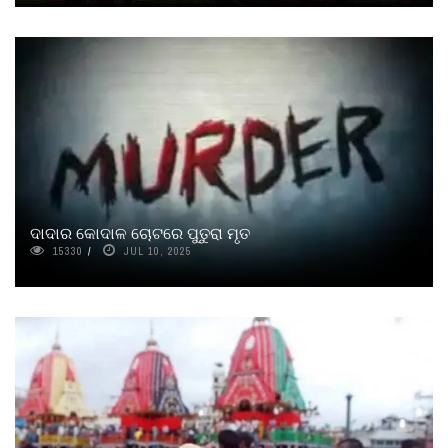
ଦାଦାର କୋଦାଳ ଚୋଟରେ ପୁତୁରା ମୃତ
15330
JUL 10, 2025