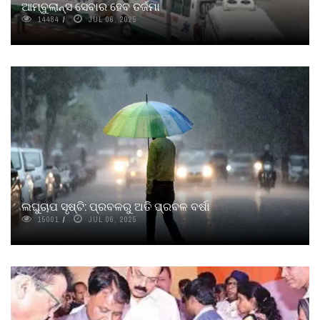
ଆମ୍ବୁଲାନ୍ସ ସେବାର ହେବ ତର୍ଜମା
14484
JUL 06, 2025
ଲଘୁଚାପ ସୃଷ୍ଟି: ପ୍ରବଳରୁ ଅତି ପ୍ରବଳ ବର୍ଷା
15001
JUL 06, 2025