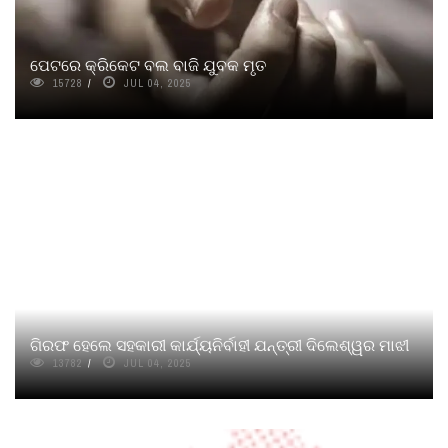
ପେଟରେ କ୍ରିକେଟ ବଲ ବାଜି ଯୁବକ ମୃତ
15728
JUL 04, 2025
ଗିରଫ ହେଲେ ସହକାରୀ କାର୍ଯ୍ୟନିର୍ବାହୀ ଯନ୍ତ୍ରୀ ଦିଲେଶ୍ୱର ମାଝୀ
13782
JUL 04, 2025