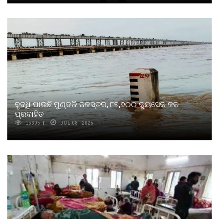
ବୃଦ୍ଧି ପାଉଛି ମୁଣ୍ଡଳି ଜଳସ୍ତର, ୮୭,୭୦୦ କ୍ୟୁସେକ ଜଳ
ପ୍ରବାହିତ
15605
JUL 08, 2025