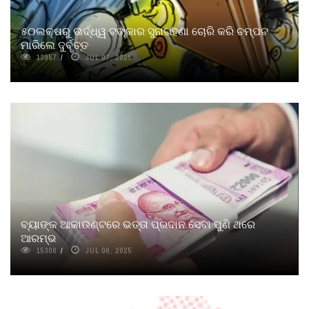
୫୦ଲକ୍ଷରୁ ଊର୍ଦ୍ଧ୍ୱ ଟଙ୍କାର ସୁନାଗହଣା ଚୋରି କରି ଚମ୍ପଟ
ମାରିଲେ ଦୁର୍ବୃତ୍ତ
13957
JUL 07, 2025
ବ୍ୟାଙ୍କ ଆକାଉଣ୍ଟରେ ଭତ୍ତା ପ୍ରଦାନ ସେବା ପୁଣି ଥରେ
ଆରମ୍ଭ
15306
JUL 06, 2025