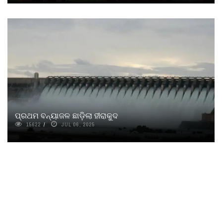
ପ୍ରଥମ ବନ୍ୟାଜଳ ଛାଡ଼ିଲା ହୀରାକୁଦ
15622
JUL 06, 2025