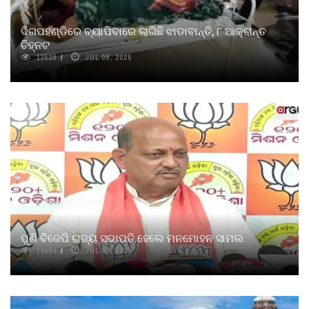
ଦିଗପହଣ୍ଡିରେ ବ୍ୟାପିବାରେ ଲାଗିଛି ଝାଡାବାନ୍ତି, ୮ ଆକ୍ରାନ୍ତ
ଚିହ୍ନଟ
13538
JUL 08, 2025
ପୁଣି ବିଜେପି ରାଜ୍ୟ ସଭାପତି ହେଲେ ମନମୋହନ ସାମଲ
14584
JUL 08, 2025