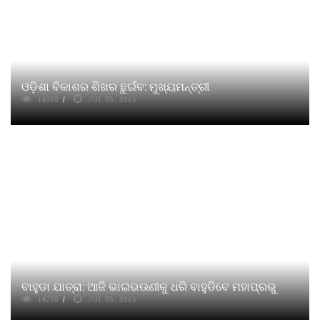
ଓଡ଼ିଶା ବିକାଶର ଶିଖର ଛୁଇଁବ: ମୁଖ୍ୟମନ୍ତ୍ରୀ
14888
JUL 05, 2025
ବାହୁଡା ଯାତ୍ରା: ଆଜି ଭାଇଭଉଣୀକୁ ଧରି ବାହୁଡିବେ ମହାପ୍ରଭୁ
14736
JUL 05, 2025