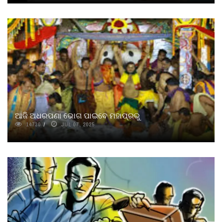
ଆଜି ଅଧରପଣା ଭୋଗ ପାଇବେ ମହାପ୍ରଭୁ
14730
JUL 07, 2025