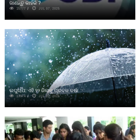
ଜାଣନ୍ତୁ କାହିଁକି ?
15777
JUL 07, 2025
ଲଘୁଚାପ: ଏହି ୨୨ ଜିଲାକୁ ପ୍ରବଳ ବର୍ଷା
13974
JUL 07, 2025