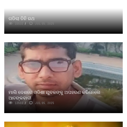
ଗଡିଲା ତିନି ରଥ
15532
JUL 05, 2025
ମାଲି ଦେଶରେ ଓଡିଶା ଯୁବକଙ୍କୁ ଅପହରଣ କରିନେଲେ
ଆତଙ୍କବାଦୀ
13503
JUL 05, 2025