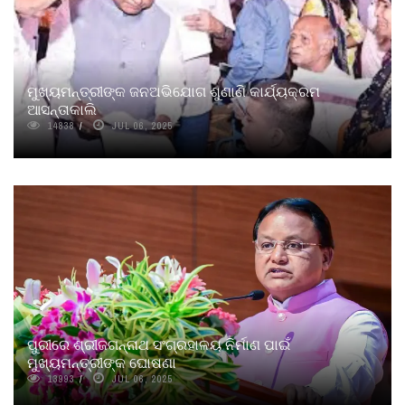
ମୁଖ୍ୟମନ୍ତ୍ରୀଙ୍କ ଜନଅଭିଯୋଗ ଶୁଣାଣି କାର୍ଯ୍ୟକ୍ରମ
ଆସନ୍ତାକାଲି
14838
JUL 06, 2025
ପୁରୀରେ ଶ୍ରୀଜଗନ୍ନାଥ ସଂଗ୍ରହାଳୟ ନିର୍ମାଣ ପାଇଁ
ମୁଖ୍ୟମନ୍ତ୍ରୀଙ୍କ ଘୋଷଣା
13993
JUL 06, 2025