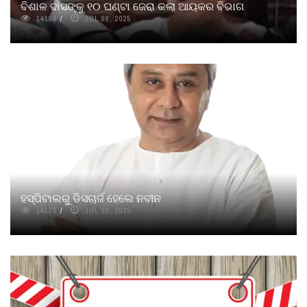
ବିଶାଳ ଦାସଙ୍କୁ ୧୦ ଘଣ୍ଟା ଜେରା କଲା ଆୟକର ବିଭାଗ
14104
JUL 08, 2025
ହସ୍ପିଟାଲରୁ ଡିସଚାର୍ଜ ହେଲେ ନବୀନ
14173
JUL 08, 2025