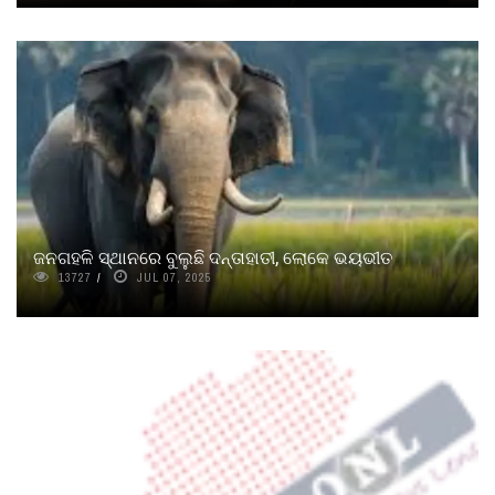
ଜନଗହଳି ସ୍ଥାନରେ ବୁଲୁଛି ଦନ୍ତାହାତୀ, ଲୋକେ ଭୟଭୀତ
13727
JUL 07, 2025