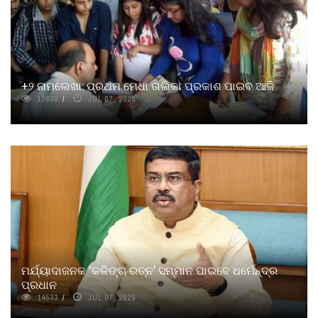
+୨ ନାମଲେଖା: ପ୍ରଥମ ମେଧା ତାଲିକା ପ୍ରକାଶ ପାଇବ ଆଜି
13630
JUL 07, 2025
ମର୍ଯ୍ୟାଦାଜନକ ‘କଳିଙ୍ଗ ରତ୍ନ’ ସମ୍ମାନ ପାଇବେ ଧର୍ମେନ୍ଦ୍ର
ପ୍ରଧାନ
14533
JUL 07, 2025