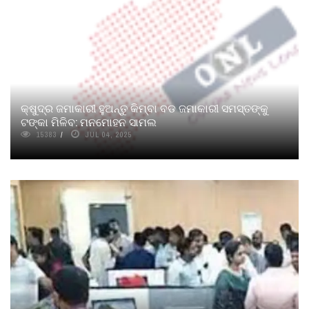
କ୍ଷୁଦ୍ର ଜମାକାରୀ ହୁଅନ୍ତୁ କିମ୍ବା ବଡ ଜମାକାରୀ ସମସ୍ତଙ୍କୁ
ଟଙ୍କା ମିଳିବ: ମନମୋହନ ସାମଲ
15383
JUL 04, 2025