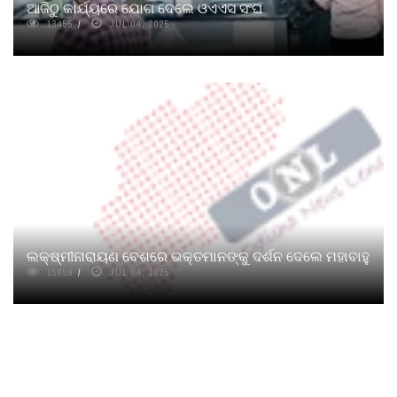
ଆଜିଠୁ କାର୍ଯ୍ୟରେ ଯୋଗ ଦେଲେ ଓଏଏସ ସଂଘ
13455
JUL 04, 2025
ଲକ୍ଷ୍ମୀନାରାୟଣ ବେଶରେ ଭକ୍ତମାନଙ୍କୁ ଦର୍ଶନ ଦେଲେ ମହାବାହୁ
15659
JUL 04, 2025