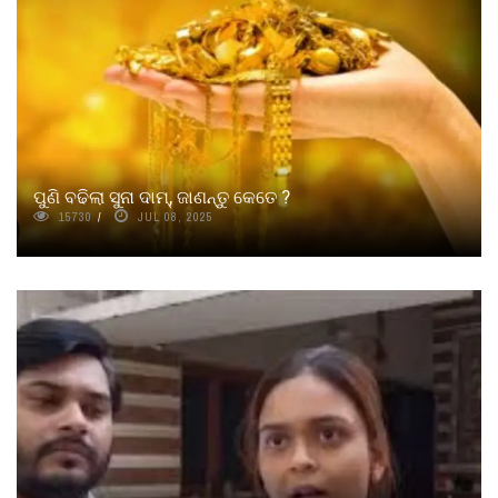
ପୁଣି ବଢିଲା ସୁନା ଦାମ୍‌, ଜାଣନ୍ତୁ କେତେ ?
15730
JUL 08, 2025