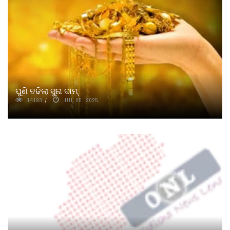
ପୁଣି ବଢିଲା ସୁନା ଦାମ୍‌
14193
JUL 05, 2025