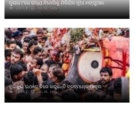
ଜୁଲାଇ ୮ରେ ରାଜ୍ୟ ବିଜେପିକୁ ମିଳିଯିବ ନୂଆ ମଙ୍ଗୁଆଳ
13471
JUL 05, 2025
ଝୁଲିଝୁଲି ରଥରେ ବିଜେ କରୁଛନ୍ତି ବ୍ରହ୍ମାଣ୍ଡ ଠାକୁର
14184
JUL 05, 2025