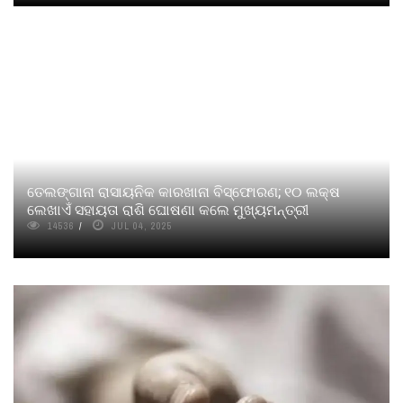
ତେଲଙ୍ଗାନା ରାସାୟନିକ କାରଖାନା ବିସ୍ଫୋରଣ; ୧୦ ଲକ୍ଷ
ଲେଖାଏଁ ସହାୟତା ରାଶି ଘୋଷଣା କଲେ ମୁଖ୍ୟମନ୍ତ୍ରୀ
14536
JUL 04, 2025