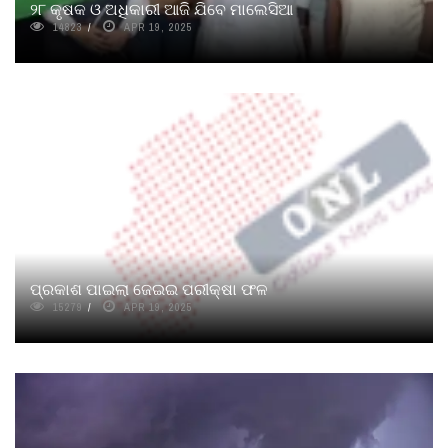
୨୮ କୃଷକ ଓ ଅଧିକାରୀ ଆଜି ଯିବେ ମାଲେସିଆ
14823
APR 19, 2025
ପ୍ରକାଶ ପାଇଲା ଜେଇଇ ପରୀକ୍ଷା ଫଳ
15279
APR 19, 2025