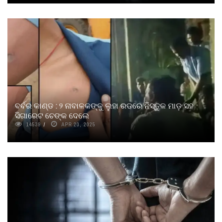
ବର୍ବର କାଣ୍ଡ : ୨ ନାବାଳକଙ୍କୁ ଲୁହା ରଡରେ ନିସ୍ତୁକ ମାଡ଼ ସହ
ସିଗାରେଟ ଚେଙ୍କ ଦେଲେ
14539
APR 20, 2025