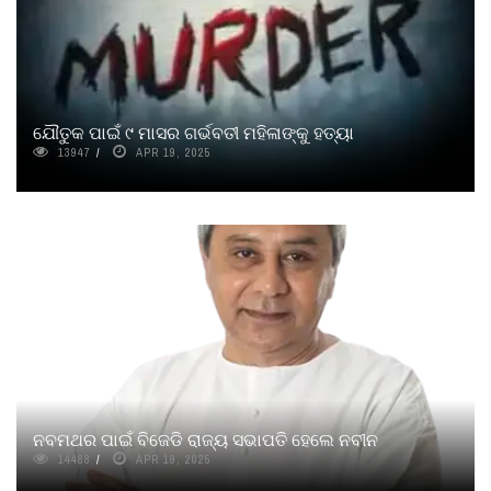
ଯୌତୁକ ପାଇଁ ୯ ମାସର ଗର୍ଭବତୀ ମହିଳାଙ୍କୁ ହତ୍ୟା
13947
APR 19, 2025
ନବମଥର ପାଇଁ ବିଜେଡି ରାଜ୍ୟ ସଭାପତି ହେଲେ ନବୀନ
14488
APR 19, 2025