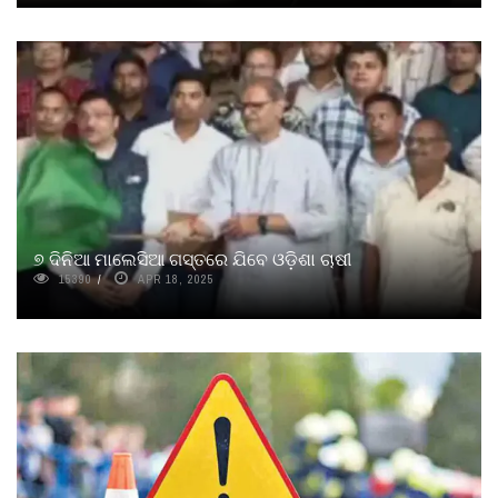
୭ ଦିନିଆ ମାଲେସିଆ ଗସ୍ତରେ ଯିବେ ଓଡ଼ିଶା ଚାଷୀ
15390
APR 18, 2025