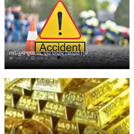
ମର୍ମନ୍ତୁଦ ଦୁର୍ଘଟଣା, ଦୁଇ ବାଇକ୍ ଆରୋହୀ ମୃତ
15637
APR 16, 2025