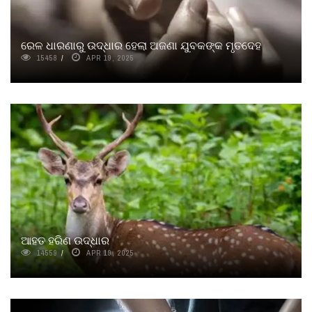
ରେଳ ଧାରଣାରୁ ଉଦ୍ଧାର ହେଲା ଅଜଣା ଯୁବକଙ୍କ ମୃତଦେହ
15458
APR 19, 2025
ଆହତ ହରିଣ ଉଦ୍ଧାର
14559
APR 19, 2025