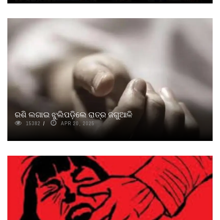
ରଶି ଲଗାଇ ଝୁଲିପଡ଼ିଲେ ରାତ୍ର ଜଗୁଆଳି
15382
APR 20, 2025