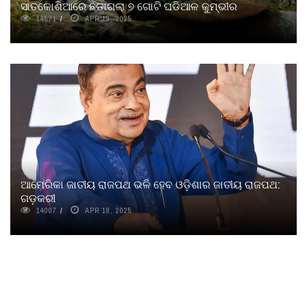
ସାତକୋଶିଆରେ ଛଡାଗଲା ୭ ଗୋଟି ଘଡିଆଳ କୁମ୍ଭୀର
14571
APR 18, 2025
ଆମେରିକା ଜାତୀୟ ରାଜପଥ ଭଳି ହେବ ଓଡ଼ିଶାର ଜାତୀୟ ରାଜପଥ:
ଗଡ଼କରୀ
14007
APR 18, 2025