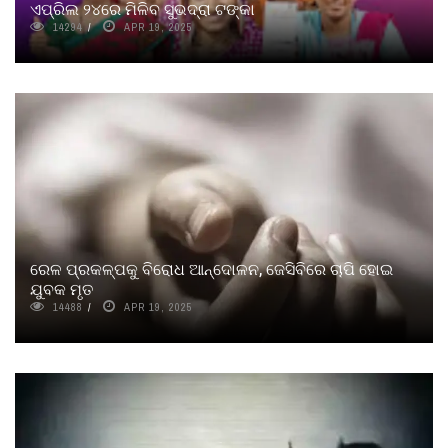
ଏପ୍ରିଲ ୨୪ରେ ମିଳିବ ସୁଭଦ୍ରା ଟଙ୍କା
14294
APR 19, 2025
ରେଳ ପ୍ରକଳ୍ପକୁ ବିରୋଧ ଆନ୍ଦୋଳନ, ଜେସିବିରେ ଚାପି ହୋଇ
ଯୁବକ ମୃତ
14488
APR 19, 2025