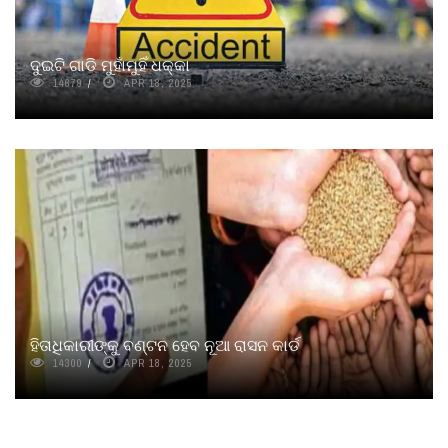
ଦୁଇଟି ଗାଡି ମୁହାଁମୁହିଁ ଧକ୍କା
14679
APR 18, 2025
ହିତାଧିକାରୀଙ୍କୁ ବଣ୍ଟନ ହେବ ନୂଆ ରାସନ କାର୍ଡ
14300
APR 18, 2025