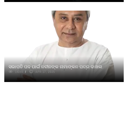
ସଭାପତି ପଦ ପାଇଁ ନବୀନଙ୍କ ନାମାଙ୍କନ ପତ୍ର ଦାଖଲ
14265
APR 17, 2025