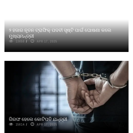
୨ ହଜାର ନୂତନ ଟ୍ରାଫିକ୍‌ ପଦବୀ ସୃଷ୍ଟି ପାଇଁ ଘୋଷଣା କଲେ
ମୁଖ୍ୟମନ୍ତ୍ରୀ
13658
APR 17, 2025
ଗିରଫ ହେଲେ କୋଟିପତି ଯନ୍ତ୍ରୀ
15614
APR 17, 2025