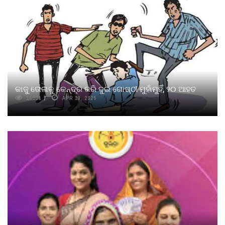
କାଜୁ ତୋଳାକୁ କେନ୍ଦ୍ର କରି ଦୁଇ ଗୋଷ୍ଠୀ ମୁହାଁମୁହିଁ, ୨୦ ଆହତ
15601
APR 19, 2025