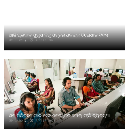
ଆଜି ପ୍ରବାଦ ପୁରୁଷ ବିଜୁ ପଟ୍ଟନାୟକଙ୍କ ତିରୋଧାନ ଦିବସ
13421
APR 17, 2025
ଶବ ପରିବହନ ପାଇଁ ହେବ ସ୍ବତନ୍ତ୍ର ଟୋଲ୍‌ ଫ୍ରି ବ୍ୟବସ୍ଥା
14264
APR 17, 2025