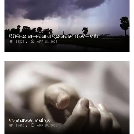
ପିପିଲିରେ କାଳବୈଶାଖୀ ପ୍ରଭାବରେ ପ୍ରବଳ ବର୍ଷା
15326
APR 18, 2025
ବଜ୍ରାଘାତରେ ଚାଷୀ ମୃତ
15450
APR 18, 2025