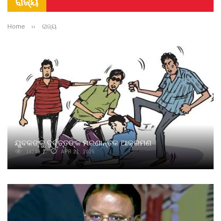
ରାଜ୍ୟ
Home
››
ରାଜ୍ୟ
ଯୁବକଙ୍କୁ ଦୁର୍ବୃତ୍ତଙ୍କ ମରଣାନ୍ତକ ଆକ୍ରମଣ
14240
APR 21, 2025