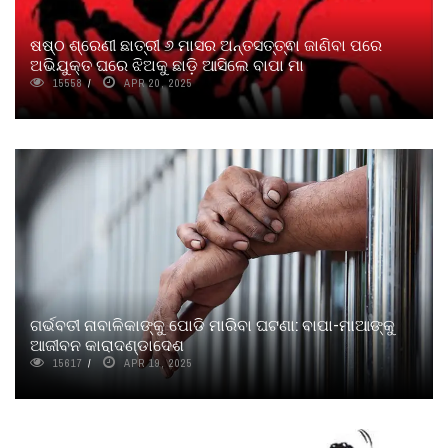
ଷଷ୍ଠ ଶ୍ରେଣୀ ଛାତ୍ରୀ ୬ ମାସର ଅନ୍ତସତ୍ତ୍ଵା ଜାଣିବା ପରେ
ଅଭିଯୁକ୍ତ ଘରେ ଝିଅକୁ ଛାଡ଼ି ଆସିଲେ ବାପା ମା
15558
APR 20, 2025
ଗର୍ଭବତୀ ନାବାଳିକାଙ୍କୁ ପୋଡି ମାରିବା ଘଟଣା: ବାପା-ମାଆଙ୍କୁ
ଆଜୀବନ କାରାଦଣ୍ଡାଦେଶ
15617
APR 19, 2025