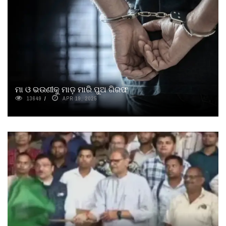
ମା ଓ ଭଉଣୀକୁ ମାଡ଼ ମାରି ପୁଅ ଗିରଫ
13649
APR 19, 2025