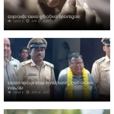
ରାସ୍ତାପାର୍ଶ୍ବ ଗଛରେ ଝୁଲିପଡ଼ିଲେ ପ୍ରେମୀଯୁଗଳ
14232
APR 17, 2025
ଗ୍ରାହାମ ଷ୍ଟେନ୍ସ ହତ୍ୟା ମାମଲା, ଜେଲରୁ ମୁକ୍ତି ପାଇଲେ
ମହେନ୍ଦ୍ର
14060
APR 16, 2025