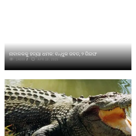
ନାବାଳକକୁ ହତ୍ୟା ଧମକ: ବନ୍ଧୁକ ଜବତ, ୨ ଗିରଫ
14089
APR 18, 2025