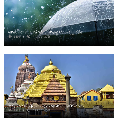
କାଳବୈଶାଖୀ: ଆଜି ଏହି ଜିଲ୍ଲାକୁ ୟେଲୋ ୱାର୍ଣ୍ଣିଂ
14334
APR 20, 2025
୨୧ରୁ ୨୪ ପର୍ଯ୍ୟନ୍ତ ରତ୍ନଭଣ୍ଡାର ମରାମତି ବନ୍ଦ
15421
APR 20, 2025