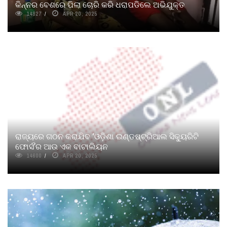
କିନ୍ନର ବେଶରେ ପିଲା ଚୋରି କରି ଧରାପଡିଲେ ଅଭିଯୁକ୍ତ
14827
APR 20, 2025
ରାଜ୍ୟରେ ଗଠନ କରାଯିବ ‘ଓଡ଼ିଶା ଇଣ୍ଡଷ୍ଟ୍ରିଆଲ ସିକ୍ୟୁରିଟି
ଫୋର୍ସ’ର ଆଉ ଏକ ବାଟାଲିୟନ
14600
APR 20, 2025