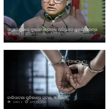
ସମ୍ବଲପୁରରେ ମୁଖ୍ୟମନ୍ତ୍ରୀଙ୍କ ଅଭିଯୋଗ ଶୁଣାଣି ଆରମ୍ଭ
14812
APR 21, 2025
ବାଲିପାଟଣା ଗୁଳିକାଣ୍ଡ ଘଟଣା, ୩ ଗିରଫ
13801
APR 20, 2025