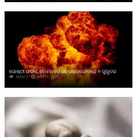
ଗୋଷ୍ଠୀ ସଂଘର୍ଷ, ବୋମାମାଡ ସହ ଗଣ୍ଡଗୋଳରେ ୭ ଗୁରୁତର
15113
APR 17, 2025