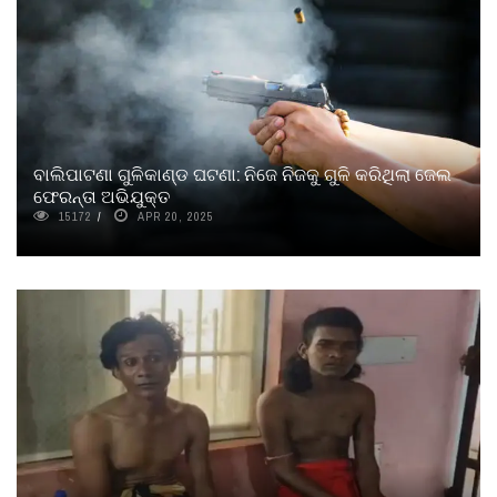
ବାଲିପାଟଣା ଗୁଳିକାଣ୍ଡ ଘଟଣା: ନିଜେ ନିଜକୁ ଗୁଳି କରିଥିଲା ଜେଲ
ଫେରନ୍ତା ଅଭିଯୁକ୍ତ
15172
APR 20, 2025