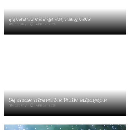
ହୁ ହୁ ହୋଇ ବଢି ଚାଲିଛି ସୁନା ଦାମ୍‌, ଜାଣନ୍ତୁ କେତେ
13586
APR 17, 2025
ଠିକ୍ ସମୟରେ ଅଫିସ ନଆସିଲେ ନିଆଯିବ କାର୍ଯ୍ୟାନୁଷ୍ଠାନ
15097
APR 17, 2025