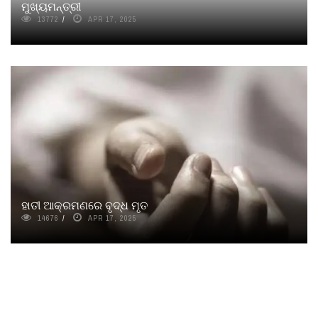
ମୁଖ୍ୟମନ୍ତ୍ରୀ
13772
APR 17, 2025
ହାତୀ ଆକ୍ରମଣରେ ବୃଦ୍ଧ ମୃତ
14676
APR 17, 2025