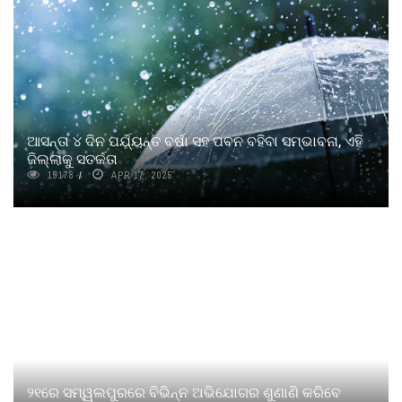
ଆସନ୍ତା ୪ ଦିନ ପର୍ଯ୍ୟନ୍ତ ବର୍ଷା ସହ ପବନ ବହିବା ସମ୍ଭାବନା, ଏହି
ଜିଲ୍ଲାକୁ ସତର୍କତା
15178
APR 17, 2025
୨୧ରେ ସମ୍ୱଲପୁରରେ ବିଭିନ୍ନ ଅଭିଯୋଗର ଶୁଣାଣି କରିବେ