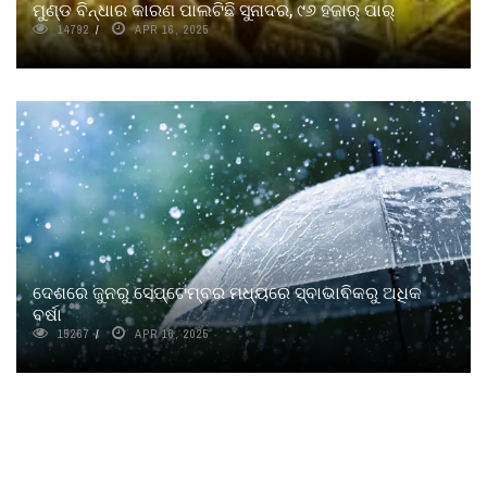
ମୁଣ୍ଡ ବିନ୍ଧାର କାରଣ ପାଲଟିଛି ସୁନାଦର, ୯୬ ହଜାର୍‌ ପାର୍‌
14792
APR 16, 2025
ଦେଶରେ ଜୁନରୁ ସେପ୍ଟେମ୍ବର ମଧ୍ୟରେ ସ୍ବାଭାବିକରୁ ଅଧିକ
ବର୍ଷା
15267
APR 16, 2025