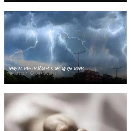
ବଜ୍ରାଘାତରେ ଚାଲିଗଲା ୭ ଗୋରୁଙ୍କ ଜୀବନ
15542
APR 19, 2025