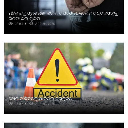
ମହିଳାଙ୍କୁ ପ୍ରତାରଣା କରିବା ଅଭିଯୋଗ, କଲେଜ ଅଧ୍ୟକ୍ଷଙ୍କୁ
ଗିରଫ କଲା ପୁଲିସ
14461
APR 20, 2025
ଦୋକାନ ଭିତରକୁ ମାଡିଗଲା ଟ୍ରାକ୍ଟର
15664
APR 20, 2025