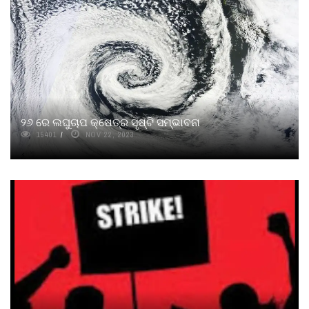
୨୬ ରେ ଲଘୁଚାପ କ୍ଷେତ୍ର ସୃଷ୍ଟି ସମ୍ଭାବନା
15401
NOV 22, 2023