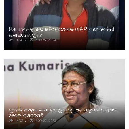
ନିଶା, ଟଙ୍କାକୁ ନେଇ କଳି : ପେଟ୍ରୋଲ ଢାଳି ନିଜ ଦେହରେ ନିଆଁ
ଲଗାଇଦେଲା ଯୁବକ
14841
NOV 22, 2023
ଯୁବପିଢି ଏକାଧିକ ଭାଷା ଶିଖନ୍ତୁ ମାତ୍ର ଏହା ମାତୃଭାଷାର ସ୍ଥାନ
ନନେଉ: ରାଷ୍ଟ୍ରପତି
14939
NOV 22, 2023