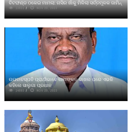
ଚିଟଫଣ୍ଡ ଠକେଇ ମାମଲା: ନାସିର ଖାଁକୁ ମିଳିଲା ସର୍ତ୍ତମୂଳକ ଜାମିନ୍
13831
NOV 20, 2023
ଉପବାଚସ୍ପତି ପ୍ରାର୍ଥୀଭାବେ ନାମାଙ୍କନ ଦାଖଲ ପରେ ଏଭଳି
କହିଲେ ସାଲୁଗା ପ୍ରଧାନ
14893
NOV 20, 2023