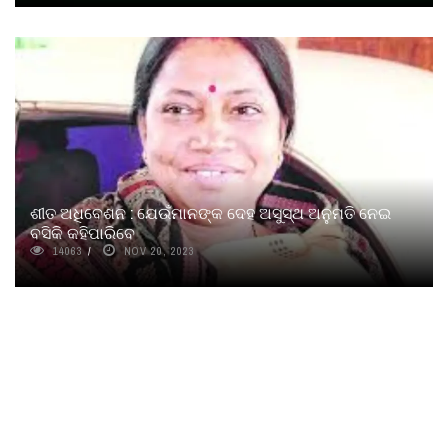
ଶୀତ ଅଧିବେଶନ : ଯେଉଁମାନଙ୍କ ଦେହ ଅସୁସ୍ଥ ଅନୁମତି ନେଇ
ବସିକି କହିପାରିବେ
14063
NOV 20, 2023