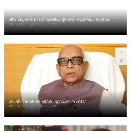
ଶୀତ ଅଧିବେଶନ: ତ୍ରିସ୍ତରୀୟ ସୁରକ୍ଷା ବ୍ୟବସ୍ଥା ଗ୍ରହଣ
14225
NOV 20, 2023
କୋଶଳୀ ଭାଷାରେ ଗୃହରେ କୁହାଯିବ : ନରସିଂହ
13753
NOV 20, 2023