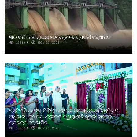
୩୦ ବର୍ଷ ହେଲା ନ୍ୟାୟ ମାଗୁଛନ୍ତି ଇନ୍ଦ୍ରାବତୀ ବିସ୍ଥାପିତ
13610
NOV 20, 2023
ବସ୍ତିବାସିନ୍ଦାଙ୍କୁ ମିଳିଲା ଆଶ୍ରୟ, ସମ୍ମାନର ସହ ବଞ୍ଚିବାର
ଅଧିକାର , ମୁଖ୍ୟମନ୍ତ୍ରୀଙ୍କ ଦ୍ୱାରା ୩ଟି ସୁଲଭ ବାସଗୃହ
ପ୍ରକଳ୍ପ ଲୋକାର୍ପିତ
15737
NOV 20, 2023