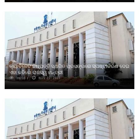
କ୍ୟାବିନେଟ ନିଷ୍ପତ୍ତି ସ୍ଥଗିତ ପ୍ରସଙ୍ଗରେ ସ୍ପଷ୍ଟୀକରଣ ଦେଇ
ଏହା କହିଲେ ରାଜସ୍ୱ ମନ୍ତ୍ରୀ
14738
NOV 22, 2023