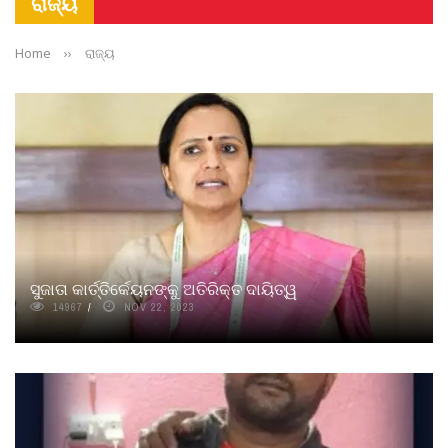
ରାଜ୍ୟ
Home
››
ରାଜ୍ୟ
ସୁଜାତା କାର୍ତ୍ତିର୍କେୟନଙ୍କୁ ଅତିରିକ୍ତ ଦାୟିତ୍ୱ
14967
NOV 22, 2023