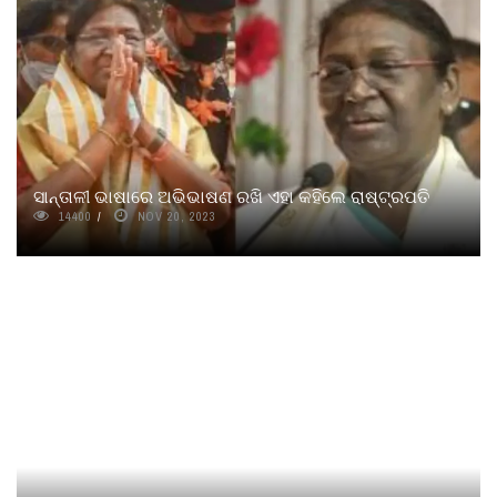
ସାନ୍ତାଳୀ ଭାଷାରେ ଅଭିଭାଷଣ ରଖି ଏହା କହିଲେ ରାଷ୍ଟ୍ରପତି
14400
NOV 20, 2023