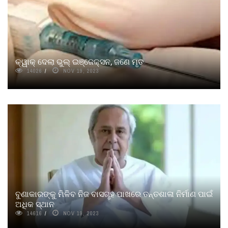
କ୍ୱାକ୍‌ ଦେଲା ଭୁଲ୍ ଇଞ୍ଜେକ୍ସନ, ଜଣେ ମୃତ
14026
NOV 19, 2023
ବୁଣାକାରଙ୍କୁ ମିଳିବ ନିଜ ବାସଗୃହ ପାଖରେ ତନ୍ତଶାଳା ନିର୍ମାଣ ପାଇଁ
ଅଧିକ ସ୍ଥାନ
14616
NOV 19, 2023