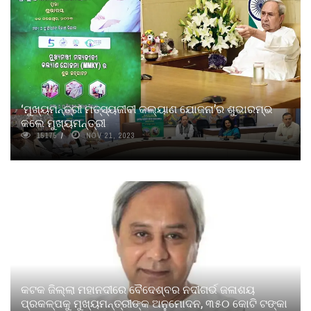
‘ମୁଖ୍ୟମନ୍ତ୍ରୀ ମତ୍ସ୍ୟଜୀବୀ କଲ୍ୟାଣ ଯୋଜନା’ର ଶୁଭାରମ୍ଭ
କଲେ ମୁଖ୍ୟମନ୍ତ୍ରୀ
15175
NOV 21, 2023
କଟକ ଜିଲ୍ଲା ମହାନଦୀରେ ବୈଦେଶ୍ବର ନଦୀଗର୍ଭ ଜଳାଶୟ
ପ୍ରକଳ୍ପକୁ ମୁଖ୍ୟମନ୍ତ୍ରୀଙ୍କ ଅନୁମୋଦନ, ୩୫୦ କୋଟି ଟଙ୍କା