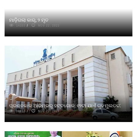
ମାଡ଼ିଗଲା କାର୍‌, ୨ ମୃତ
14103
NOV 22, 2023
ପ୍ରଶ୍ନକାଳ ଆରମ୍ଭରୁ ହଟ୍ଟଗୋଳ: ୧୨ଟା ଯାଏଁ ଗୃହ ମୁଲତବୀ
14613
NOV 22, 2023