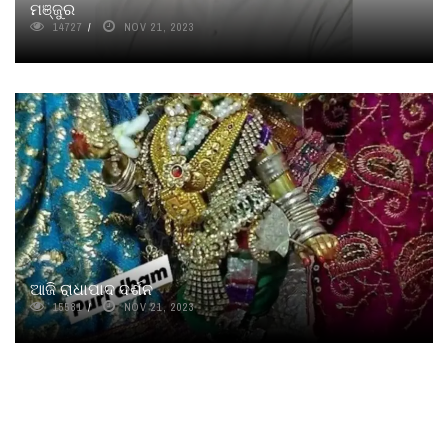
ମଞ୍ଜୁର
14727
NOV 21, 2023
ଆଜି ରାଧାପାଦ ଦର୍ଶନ
15581
NOV 21, 2023