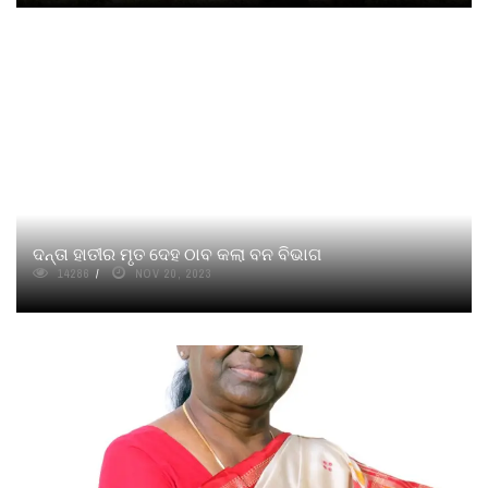
ଦନ୍ତା ହାତୀର ମୃତ ଦେହ ଠାବ କଲା ବନ ବିଭାଗ
14286
NOV 20, 2023