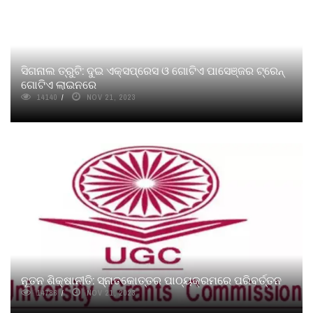
ସିଗନାଲ ତ୍ରୁଟି: ଦୁଇ ଏକ୍ସପ୍ରେସ ଓ ଗୋଟିଏ ପାସେଞ୍ଜର ଟ୍ରେନ୍
ଗୋଟିଏ ଲାଇନରେ
14140
NOV 21, 2023
ନୂତନ ଶିକ୍ଷାନୀତି: ସ୍ନାତକୋତ୍ତର ପାଠ୍ୟକ୍ରମରେ ପରିବର୍ତ୍ତନ
14786
NOV 21, 2023