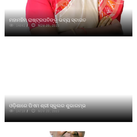
ମହାମହିମ ରାଷ୍ଟ୍ରପତିଙ୍କୁ ଭବ୍ୟ ସ୍ବାଗତ
14041
NOV 20, 2023
ଓଡ଼ିଶାରେ ପିଏମ ଶ୍ରୀ ସ୍କୁଲର ଶୁଭାରମ୍ଭ
14719
NOV 20, 2023