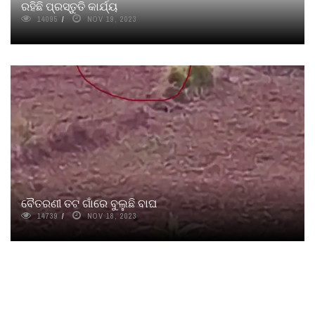
ରହିଛି ପ୍ରସ୍ତୁତି କାର୍ଯ୍ୟ
14095
NOV 19, 2023
ବୈତରଣୀ ତଟ ଗାଁରେ ବୁଲୁଛି ବାଘ
14739
NOV 18, 2023