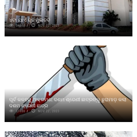
୪ଟା ଯାଏଁ ଗୃହ ମୁଲତବି
14378
NOV 22, 2023
ପୂର୍ବ କଳହରୁ ଆକ୍ରମଣ: ଦଶମ ଶ୍ରେଣୀ ଛାତ୍ରଙ୍କୁ ଛୁରାମାଡ଼ କଲା
ଦଶମ ଶ୍ରେଣୀ ଛାତ୍ର
13686
NOV 22, 2023