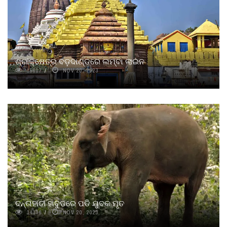
ଶ୍ରୀକ୍ଷେତ୍ର ବଡ଼ଦାଣ୍ଡରେ ଲମ୍ବା ଲାଇନ
15607
NOV 20, 2023
ଦନ୍ତାହାତୀ ହାବୁଡରେ ପଡି ଯୁବକ ମୃତ
14136
NOV 20, 2023