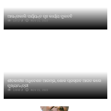
ଆସନ୍ତାକାଲି ପର୍ୟ୍ୟନ୍ତ ଗୃହ କାର୍ୟ୍ୟ ମୁଲତବି
13717
NOV 21, 2023
ଶୀତକାଳୀନ ଅଧିବେଶନ ଆରମ୍ଭ, ଶୋକ ପ୍ରସ୍ତାବ ଆଗତ କଲେ
ମୁଖ୍ୟମନ୍ତ୍ରୀ
13846
NOV 21, 2023