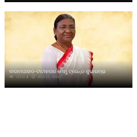
ବାଦାମପାହାଡ-ଟାଟାନଗର ମେମୁ ଟ୍ରେନ୍‌‌ର ଶୁଭାରମ୍ଭ
15752
NOV 21, 2023