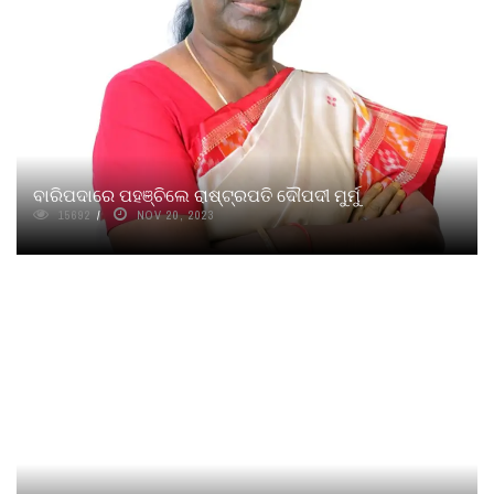
ବାରିପଦାରେ ପହଞ୍ଚିଲେ ରାଷ୍ଟ୍ରପତି ଦୌପଦୀ ମୁର୍ମୁ
15692
NOV 20, 2023