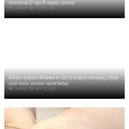
ଉପବାଚସ୍ପତି ପ୍ରାର୍ଥୀ ସାଲୁଗା ପ୍ରଧାନ
13891
NOV 20, 2023
ବିଶିଷ୍ଟ ହୃଦ୍‌ରୋଗ ବିଶେଷଜ୍ଞ ଡ. ଜେ.ପି.ଦାସଙ୍କ ପରଲୋକ, ଓଡ଼ିଶା
ପାଇଁ ତାଙ୍କ ଅବଦାନ ପ୍ରଶଂସନୀୟ
14480
NOV 19, 2023