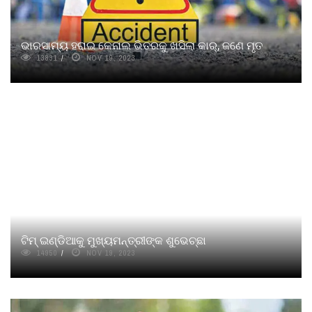
ଭାରସାମ୍ୟ ହରାଇ କେନାଲ ଭିତରକୁ ଖସିଲା କାର୍‌, ଜଣେ ମୃତ
13831
NOV 19, 2023
ଟିମ୍‌ ଇଣ୍ଡିଆକୁ ମୁଖ୍ୟମନ୍ତ୍ରୀଙ୍କ ଶୁଭେଚ୍ଛା
14950
NOV 19, 2023