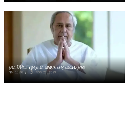
ଦୁଇ ଦିନିଆ ମୁମ୍ବାଇ ଗସ୍ତରେ ମୁଖ୍ୟମନ୍ତ୍ରୀ
13590
NOV 22, 2023