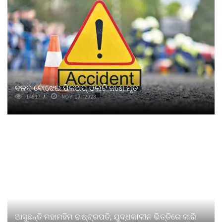
ବଳଦ ବୋଝେଇ ପିକଅପ୍ ଓଲଟି ଜଣେ ମୃତ
14917
NOV 19, 2023
ଆସୁଛନ୍ତି ମହାମହିମ ରାଷ୍ଟ୍ରପତି, ଯୁଦ୍ଧକାଳୀନ ଭିତ୍ତିରେ ଜାରି