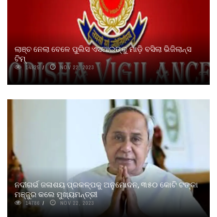
ଲାଞ୍ଚ ନେଲା ବେଳେ ପୁଲିସ ଏସଆଇଙ୍କୁ ମାଡ଼ି ବସିଲା ଭିଜିଲାନ୍ସ
ଟିମ୍
14925
NOV 22, 2023
ନଦୀଗର୍ଭ ଜଳାଶୟ ପ୍ରକଳ୍ପକୁ ଅନୁମୋଦନ, ୩୫୦ କୋଟି ଟଙ୍କା
ମଞ୍ଜୁର କଲେ ମୁଖ୍ୟମନ୍ତ୍ରୀ
14786
NOV 22, 2023