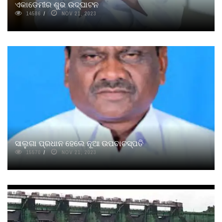
ଏକାଡେମୀର ଶୁଭ ଉଦ୍‌ଘାଟନ
14586
NOV 21, 2023
ସାଲୁଗା ପ୍ରଧାନ ହେଲେ ନୂଆ ଉପବାଚସ୍ପତି
15570
NOV 21, 2023