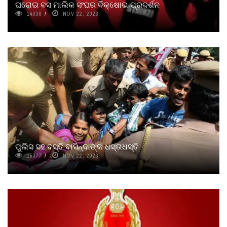
ଘରୋଇ ବସ ମାଲିକ ସଂଘର ବିକ୍ଷୋଭ ପ୍ରଦର୍ଶନ
14038
NOV 22, 2023
ପୁଲିସ ସହ ବସ୍ତି ବାସିନ୍ଦାଙ୍କ ଧସ୍ତାଧସ୍ତି
15377
NOV 22, 2023