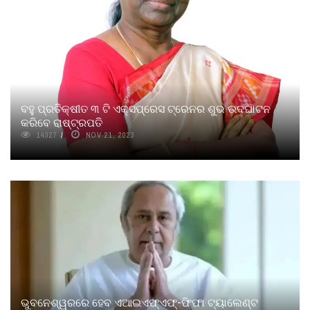
ବହୁ ପ୍ରତିକ୍ଷୀତ ୩ ଟି ଏକ୍ସପ୍ରେସ ଟ୍ରେନର ଶୁଭ ଉଦଘାଟନ
କରିବେ ରାଷ୍ଟ୍ରପତି
14327
NOV 21, 2023
ଭୁବନେଶ୍ୱରରେ ହେବ ଏଆଇଏଫ୍‌ଏଫ୍‌-ଫିଫା ଟ୍ୟାଲେଣ୍ଟ