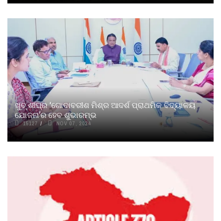
ଖୁବ୍ ଶୀଘ୍ର ‘ଗୋଦାବରୀଶ ମିଶ୍ର ଆଦର୍ଶ ପ୍ରାଥମିକ ବିଦ୍ୟାଳୟ
ଯୋଜନା’ର ହେବ ଶୁଭାରମ୍ଭ
15127
NOV 07, 2024