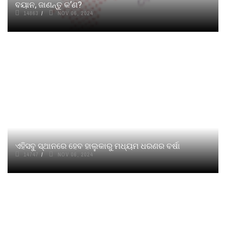
ବୟାନ, ଜାଣନ୍ତୁ କ’ଣ?
14863
NOV 06, 2024
ଏହିସବୁ ସ୍ଥାନରେ ହେବ ହାଲୁକାରୁ ମଧ୍ୟମ ଧରଣର ବର୍ଷା
14747
NOV 06, 2024