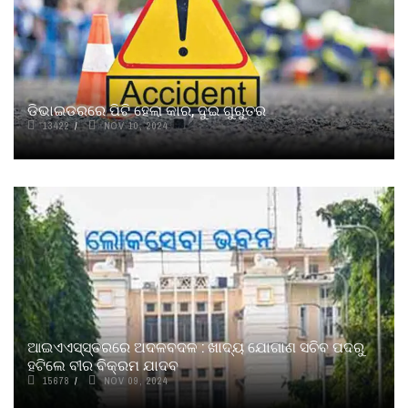
ଡିଭାଇଡରରେ ପିଟି ହେଲା କାର, ଦୁଇ ଗୁରୁତର
13422
NOV 10, 2024
ଆଇଏଏସ୍‌ସ୍ତରରେ ଅଦଳବଦଳ : ଖାଦ୍ୟ ଯୋଗାଣ ସଚିବ ପଦରୁ
ହଟିଲେ ବୀର ବିକ୍ରମ ଯାଦବ
15678
NOV 09, 2024