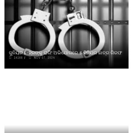
ଜୁନିୟର ଛାତ୍ରଙ୍କୁ ରାଗିଂ ଅଭିଯୋଗରେ ୫ ସିନିୟର ଛାତ୍ର ଗିରଫ
14166
NOV 07, 2024