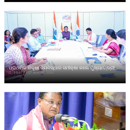
ପ୍ରାଥମିକ ଶିକ୍ଷା ବ୍ୟବସ୍ଥାର ସମୀକ୍ଷା କଲେ ମୁଖ୍ୟମନ୍ତ୍ରୀ
14692
NOV 06, 2024