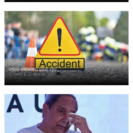
ଟ୍ରକ ଧକ୍କାରେ ଜଣେ ମୃତ
13933
NOV 09, 2024