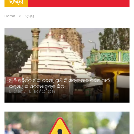
ରାଜ୍ୟ
Home
››
ରାଜ୍ୟ
ଆଜି ପବିତ୍ର ଅଁଳା ନବମୀ, ରାଧାରାଣୀଙ୍କ ପାଦ ଦର୍ଶନ ପାଇଁ
ଲକ୍ଷାଧିକ ଶ୍ରଦ୍ଧାଳୁଙ୍କ ଭିଡ
14667
NOV 10, 2024