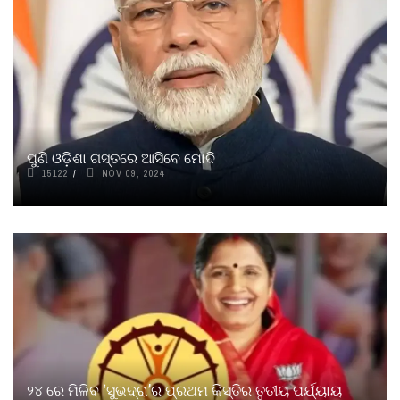
ପୁଣି ଓଡ଼ିଶା ଗସ୍ତରେ ଆସିବେ ମୋଦି
15122
NOV 09, 2024
୨୪ ରେ ମିଳିବ ‘ସୁଭଦ୍ରା’ର ପ୍ରଥମ କିସ୍ତିର ତୃତୀୟ ପର୍ଯ୍ୟାୟ