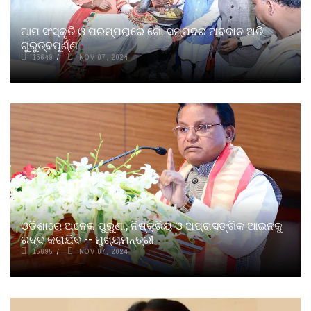
ଆମ ସଂସ୍କୃତି ଓ ପରମ୍ପରାରେ ଗୋ ସମ୍ପଦର ଅବଦାନ ଅତି
ଗୁରୁତ୍ବପୂର୍ଣ୍ଣ
15649
NOV 07, 2024
ଓଡିଶାରେ ଅନେକ ପୁରୁଣା, ନିଷ୍କ୍ରିୟ ଓ ଅପ୍ରାସଙ୍ଗିକ ଆଇନକୁ
ରଦ୍ଦ କରାଯିବ -- ମୁଖ୍ୟମନ୍ତ୍ରୀ
15695
NOV 07, 2024