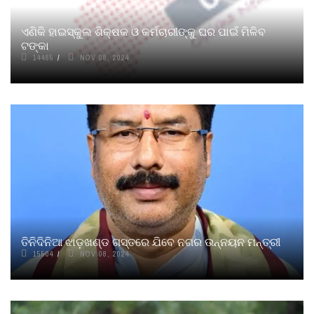
ଏଣିକି ହାଇସ୍କୁଲ ଶିକ୍ଷକ ଓ କର୍ମଚାରୀଙ୍କୁ ଘର ପାଇଁ ମିଳିବ
ଟଙ୍କା
14485
NOV 08, 2024
ତିନିଦିନିଆ ଝାଡ଼ଖଣ୍ଡ ଗସ୍ତରେ ଯିବେ ନଗର ଉନ୍ନୟନ ମନ୍ତ୍ରୀ
15504
NOV 08, 2024