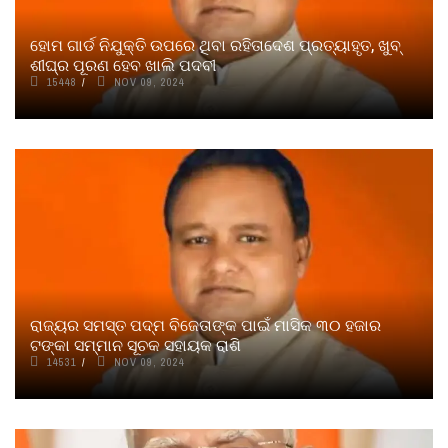
ହୋମ ଗାର୍ଡ ନିଯୁକ୍ତି ଉପରେ ଥିବା ରହିତାଦେଶ ପ୍ରତ୍ୟାହୃତ, ଖୁବ୍
ଶୀଘ୍ର ପୂରଣ ହେବ ଖାଲି ପଦବୀ
15448
NOV 09, 2024
ରାଜ୍ୟର ସମସ୍ତ ପଦ୍ମ ବିଜେତାଙ୍କ ପାଇଁ ମାସିକ ୩୦ ହଜାର
ଟଙ୍କା ସମ୍ମାନ ସୂଚକ ସହାୟକ ରାଶି
14531
NOV 09, 2024