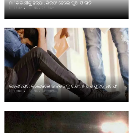
ମା’ ଭଉଣୀକୁ ହତ୍ୟା, ଗିରଫ ହେଲେ ପୁଅ ଓ ନାତି
15164
NOV 07, 2024
ଇଞ୍ଜିନିୟରି କଲେଜରେ ଛାତ୍ରଙ୍କୁ ରାଗିଂ, ୫ ଅଭିଯୁକ୍ତ ଗିରଫ
15083
NOV 06, 2024