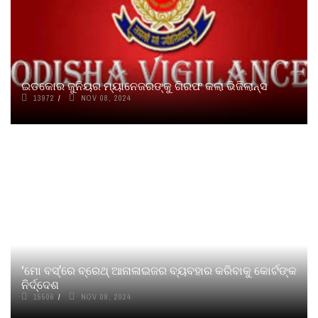
ଇଡକୋର ଜୁନିୟର ମ୍ୟାନେଜରଙ୍କୁ ଗିରଫ କଲା ଭିଜିଲାନ୍ସ
13972
NOV 08, 2024
‘ମୋ ବସ୍‌’ରେ ବ୍ରେଥ୍‌ ଆନାଳାଇଜର ବ୍ୟବହାର କରିବାକୁ କୋର୍ଟଙ୍କ
ନିର୍ଦ୍ଦେଶ
15506
NOV 08, 2024