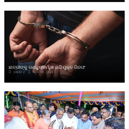
ଛାତ୍ରୀଙ୍କୁ ଗଣଦୁଷ୍କର୍ମ, ୬ ଅଭିଯୁକ୍ତ ଗିରଫ
14033
NOV 08, 2024