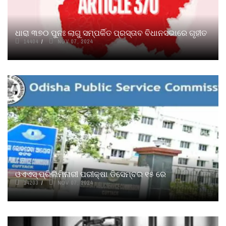
ଧାରା ୩୭୦ ପୁନଃ ଲାଗୁ ସମ୍ପର୍କିତ ପ୍ରସ୍ତାବ ବିଧାନସଭାରେ ଗୃହୀତ
14404
NOV 07, 2024
ଓଏଏସ୍ ପ୍ରିଲିମିନାରୀ ପରୀକ୍ଷା ଡିସେମ୍ବର ୧୫ ରେ
14203
NOV 07, 2024