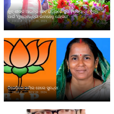
ଖୁବ୍ ଶୀଘ୍ର ଆରମ୍ଭ ହେବ ରାଜ୍ୟରେ ଦୁଗ୍ଧ ଉତ୍ପାଦନ ବୃଦ୍ଧି
ପାଇଁ ‘ମୁଖ୍ୟମନ୍ତ୍ରୀ କାମଧେନୁ ଯୋଜନା’
13613
NOV 06, 2024
ବିଜେପିରେ ସାମିଲ ହେଲେ ସୁନନ୍ଦା
14116
NOV 06, 2024