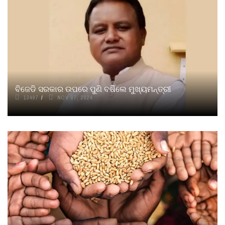
ବିଜେଡି ସରକାର ଉପରେ ପୁଣି ବର୍ଷିଲେ ମୁଖ୍ୟମନ୍ତ୍ରୀ
13497
NOV 07, 2024