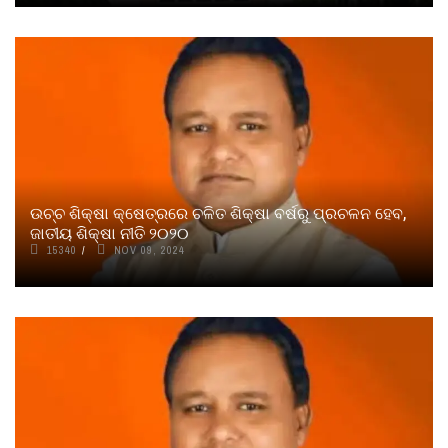
ଉଚ୍ଚ ଶିକ୍ଷା କ୍ଷେତ୍ରରେ ଚଳିତ ଶିକ୍ଷା ବର୍ଷରୁ ପ୍ରଚଳନ ହେବ,
ଜାତୀୟ ଶିକ୍ଷା ନୀତି ୨୦୨୦
15340
NOV 09, 2024