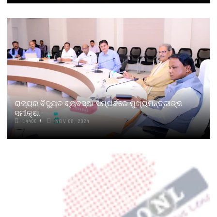
ରାଜ୍ୟର ବିଦ୍ୟୁତ ବ୍ୟବସ୍ଥା ସମ୍ପର୍କରେ ମୁଖ୍ୟମନ୍ତ୍ରୀଙ୍କ
ସମୀକ୍ଷା
14400
NOV 08, 2024