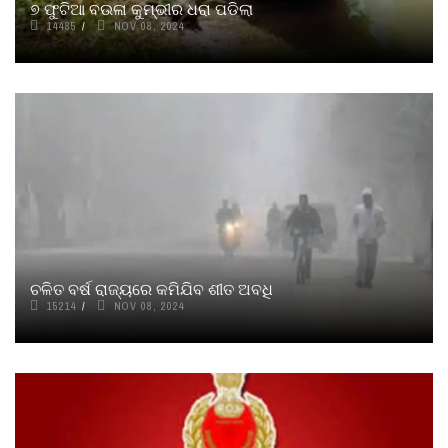
୭ ଫୁଟିଆ ବଉଳା କୁମ୍ଭୀର ଧରା ପଡିଲା
14485
NOV 08, 2024
ଚଳିତ ବର୍ଷ ରାଜ୍ୟରେ କମିଯିବ ଶୀତ ଅବଧି
15214
NOV 08, 2024