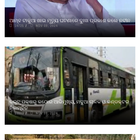
ଆମ୍ବ ଟାକୁଆ ଖାଇ ମୃତ୍ୟୁ ଘଟଣାରେ ଦୁଃଖ ପ୍ରକାଶ କଲେ ନବୀନ
14725
NOV 09, 2024
କ୍ରୁଟ୍‌ ପକ୍ଷରୁ କଠୋର ଆଭିମୁଖ୍ୟ, ମଦୁଆ ଚାଳକ ଓ କଣ୍ଡକ୍ଟର
ନିଲମ୍ବିତ
13803
NOV 09, 2024