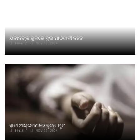
ଯବାନଙ୍କ ଗୁଳିରେ ଦୁଇ ମାଓବାଦୀ ନିହତ
14847
NOV 09, 2024
ହାତୀ ଆକ୍ରମଣରେ ବୃଦ୍ଧ ମୃତ
14416
NOV 09, 2024