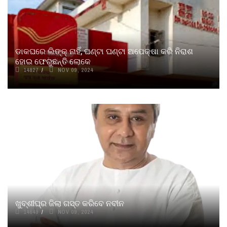
ଡାକଘରେ ଲିଙ୍କ୍‌ ନାହିଁ, ଘଣ୍ଟା ଘଣ୍ଟା ଅପେକ୍ଷା କରି ନିରାଶ
ହୋଇ ଫେରୁଛନ୍ତି ଲୋକେ
14827
NOV 09, 2024
ଖୁବ୍‍ଶୀଘ୍ର ଜିଲା ଗସ୍ତ କରିବେ ନବୀନ
14649
NOV 09, 2024