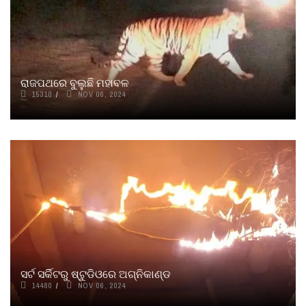
ରାଜପଥରେ ବୁଲୁଛି ମହାବଳ
15310
NOV 06, 2024
ସର୍ଟ ସର୍କିଟରୁ ଷ୍ଟୁଡିଓରେ ଅଗ୍ନିକାଣ୍ଡ
14480
NOV 06, 2024