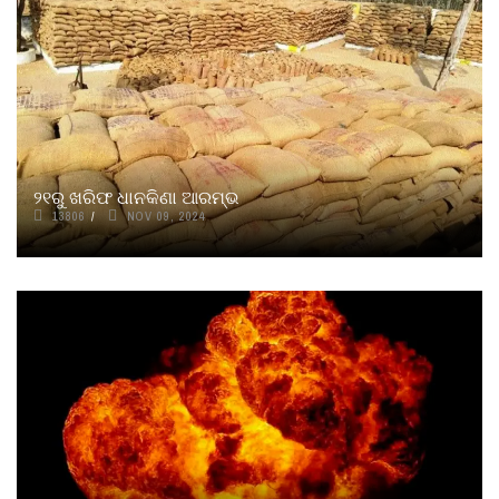
୨୧ରୁ ଖରିଫ ଧାନକିଣା ଆରମ୍ଭ
13806
NOV 09, 2024