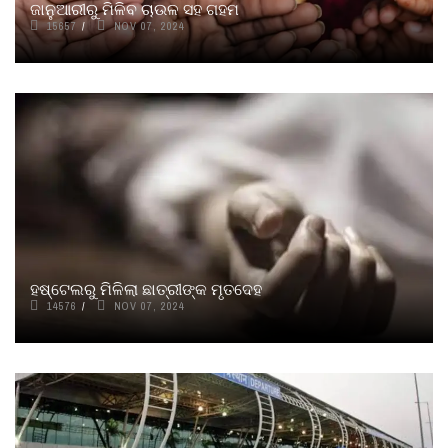
ଜାନୁଆରୀରୁ ମିଳିବ ଚାଉଳ ସହ ଗହମ
15657
NOV 07, 2024
ହଷ୍ଟେଲରୁ ମିଳିଲା ଛାତ୍ରୀଙ୍କ ମୃତଦେହ
14576
NOV 07, 2024