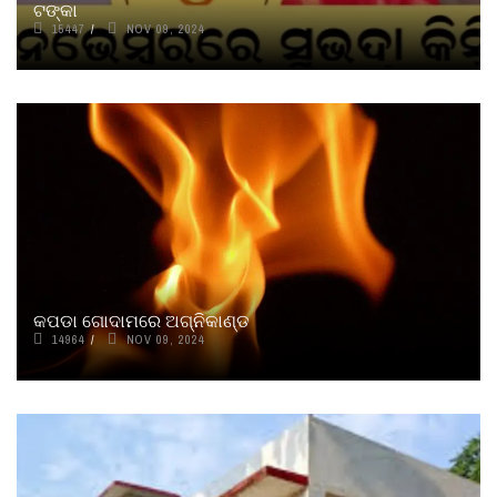
ଟଙ୍କା
15447
NOV 09, 2024
କପଡା ଗୋଦାମରେ ଅଗ୍ନିକାଣ୍ଡ
14964
NOV 09, 2024