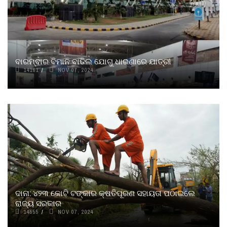
ବାରମ୍ବାର ବିମାନ ବାତିଲ ଯୋଗୁ ଧାରଣାରେ ଯାତ୍ରୀ
14161
NOV 07, 2024
ଦାନା: ୪୨୩ କୋଟି ଟଙ୍କାର କ୍ଷତିପୂରଣ ସହାୟତା ପଠାଇଲେ
ରାଜ୍ୟ ସରକାର
14555
NOV 07, 2024