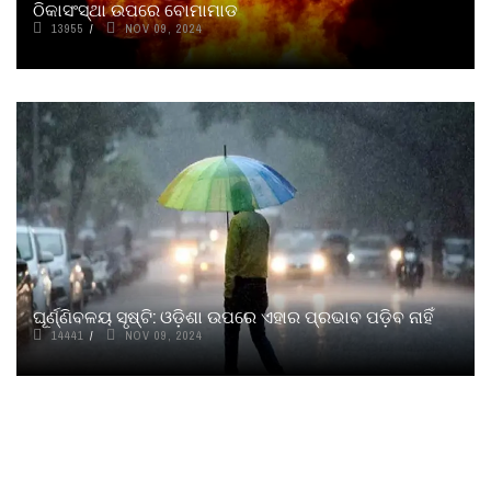
ଠିକାସଂସ୍ଥା ଉପରେ ବୋମାମାଡ
13955
NOV 09, 2024
ଘୂର୍ଣ୍ଣିବଳୟ ସୃଷ୍ଟି: ଓଡ଼ିଶା ଉପରେ ଏହାର ପ୍ରଭାବ ପଡ଼ିବ ନାହିଁ
14441
NOV 09, 2024