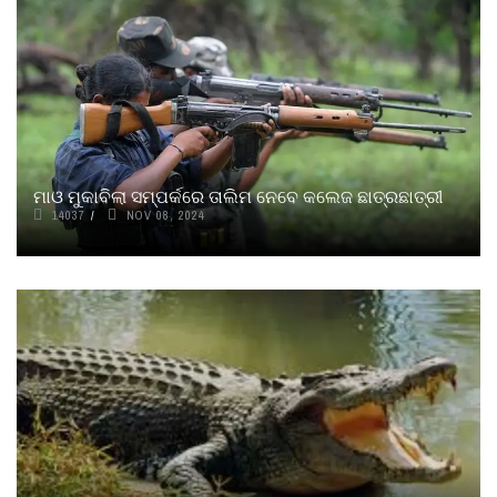
ମାଓ ମୁକାବିଲା ସମ୍ପର୍କରେ ତାଲିମ ନେବେ କଲେଜ ଛାତ୍ରଛାତ୍ରୀ
14037
NOV 08, 2024