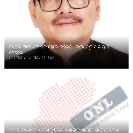
ବିଜେଡି ଆଉ ଏକ ଦଳ ହୋଇ ରହିବନି : ରବୀନ୍ଦ୍ର ନାରାୟଣ
ବେହେରା
14597
NOV 06, 2024
ଦଳ ଅଦଳବଦଳ ଚର୍ଚ୍ଚାକୁ ନେଇ ବିଧାୟକ ସରୋଜ ପାଢ଼ୀଙ୍କ ବଡ