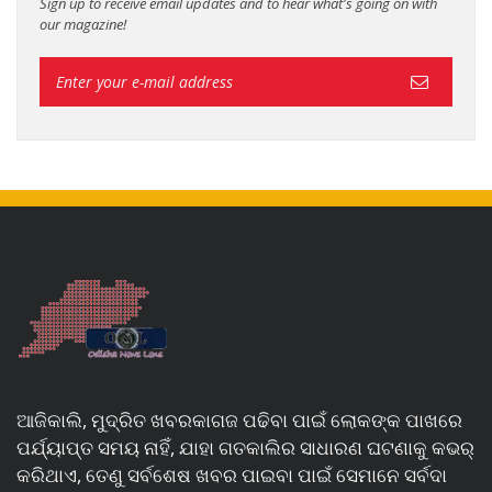
Sign up to receive email updates and to hear what's going on with
our magazine!
ଆଜିକାଲି, ମୁଦ୍ରିତ ଖବରକାଗଜ ପଢିବା ପାଇଁ ଲୋକଙ୍କ ପାଖରେ
ପର୍ଯ୍ୟାପ୍ତ ସମୟ ନାହିଁ, ଯାହା ଗତକାଲିର ସାଧାରଣ ଘଟଣାକୁ କଭର୍
କରିଥାଏ, ତେଣୁ ସର୍ବଶେଷ ଖବର ପାଇବା ପାଇଁ ସେମାନେ ସର୍ବଦା