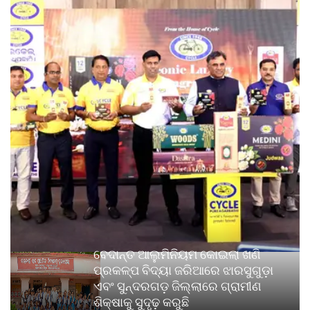
ବେଦାନ୍ତ ଆଲୁମିନିୟମ କୋଇଲା ଖଣି
ପ୍ରକଳ୍ପ ବିଦ୍ୟା ଜରିଆରେ ଝାରସୁଗୁଡ଼ା
ଏବଂ ସୁନ୍ଦରଗଡ଼ ଜିଲ୍ଲାରେ ଗ୍ରାମୀଣ
ଶିକ୍ଷାକୁ ସୁଦୃଢ଼ କରୁଛି