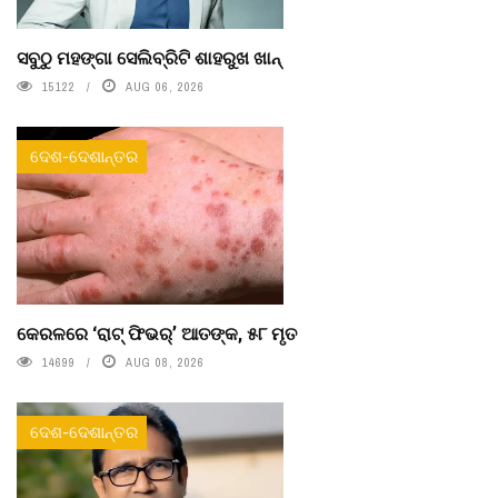
ସବୁଠୁ ମହଙ୍ଗା ସେଲିବ୍ରିଟି ଶାହରୁଖ ଖାନ୍
15122
AUG 06, 2026
ଦେଶ-ଦେଶାନ୍ତର
କେରଳରେ ‘ରାଟ୍ ଫିଭର୍’ ଆତଙ୍କ, ୫୮ ମୃତ
14699
AUG 08, 2026
ଦେଶ-ଦେଶାନ୍ତର