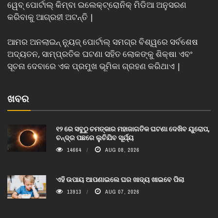
ୱେବ୍ ପୋର୍ଟାଲ୍ କିମ୍ବା ଇଲେକ୍ଟ୍ରୋନିକ୍ ମିଡିଆ ଅନୁସରଣ
କରିବାକୁ ଆଗ୍ରହୀ ଅଟନ୍ତି |
ଆମର ଅନଲାଇନ୍ ନ୍ୟୁଜ୍ ପୋର୍ଟାଲ୍ ସମଗ୍ର ବିଶ୍ୱରେ ସର୍ବଶେଷ
ଅଦ୍ୟତନ, ସାମ୍ପ୍ରତିକ ଘଟଣା ସହିତ ଲୋକଙ୍କୁ ଶିକ୍ଷା ଏବଂ
ସୂଚନା ଦେବାରେ ଏକ ପ୍ରମୁଖ ଭୂମିକା ଗ୍ରହଣ କରିଥାଏ |
ଖବର
୧୨ ରେ ସବୁଠୁ ଚମତ୍କାର ମହାଜାଗତିକ ଘଟଣା ଦେଖିବ ୟୁରୋପ,
ଚନ୍ଦ୍ର ପଛରେ ଲୁଚିଯିବ ସୂର୍ଯ୍ୟ
14664
AUG 08, 2026
ଏହି ଉପାୟ ଆପଣାଇଲେ ଘର ଖାଦ୍ୟ ଖାଇବେ ପିଲା
13913
AUG 07, 2026