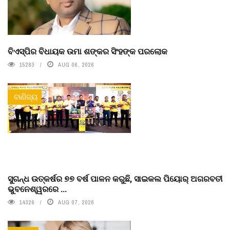
ବିଏସ୍‌ପିର ବିଧାୟକ ଉମା ଶଙ୍କର ସିଂହଙ୍କ ପରଲୋକ
15283
AUG 06, 2026
ବାଣିଜ୍ୟ
ସୁଗନ୍ଧ ଉତ୍କର୍ଷର ୭୭ ବର୍ଷ ପାଳନ କରୁଛି, ସାଇକଲ ପିୟୋର୍‌ ଅଗରବତୀ
ଭୁବନେଶ୍ୱରରେ ...
14326
AUG 07, 2026