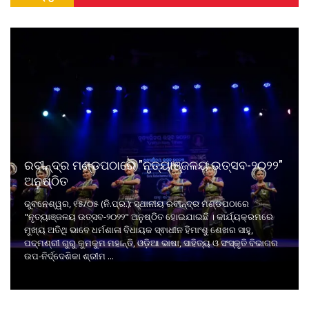
ରବୀନ୍ଦ୍ର ମଣ୍ଡପଠାରେ "ନୃତ୍ୟାଞ୍ଜଳୟ ଉତ୍ସବ-୨୦୨୨"
ଅନୁଷ୍ଠିତ
ଭୁବନେଶ୍ୱର, ୧୫/୦୫ (ନି.ପ୍ର.): ସ୍ଥାନୀୟ ରବୀନ୍ଦ୍ର ମଣ୍ଡପଠାରେ
"ନୃତ୍ୟାଞ୍ଜଳୟ ଉତ୍ସବ-୨୦୨୨" ଅନୁଷ୍ଠିତ ହୋଇଯାଇଛି । କାର୍ଯ୍ୟକ୍ରମରେ
ମୁଖ୍ୟ ଅତିଥି ଭାବେ ଧର୍ମଶାଳା ବିଧାୟକ ସ୍ଵାଧୀନ ହିମାଂଶୁ ଶେଖର ସାହୁ,
ପଦ୍ମଶ୍ରୀ ଗୁରୁ କୁମକୁମ ମହାନ୍ତି, ଓଡ଼ିଆ ଭାଷା, ସାହିତ୍ୟ ଓ ସଂସ୍କୃତି ବିଭାଗର
ଉପ-ନିର୍ଦ୍ଦେଶିକା ଶ୍ରୀମ ...