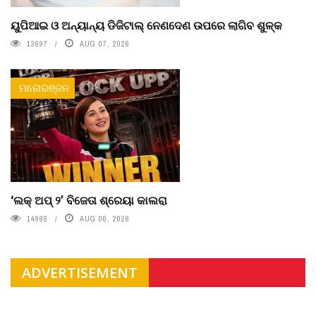
ୟୁପିଆଇ ଓ ଅନ୍ୟାନ୍ୟ ଡିଜିଟାଲ୍ ନେଣଦେଣ ଉପରେ ଲାଗିବ ଶୁଳ୍କ
13697
AUG 07, 2026
ମନୋରଞ୍ଜନ
‘ଲକ୍ ଅପ୍ ୨’ ବିଜେତା ଶ୍ରେୟା କାଲରା
14998
AUG 06, 2026
ADVERTISEMENT