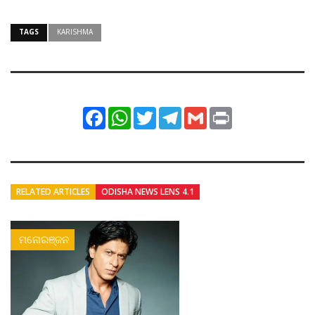
TAGS
KARISHMA
Facebook
WhatsApp
Twitter
Telegram
Gmail
Print
RELATED ARTICLES
ODISHA NEWS LENS 4.1
ମନୋରଞ୍ଜନ