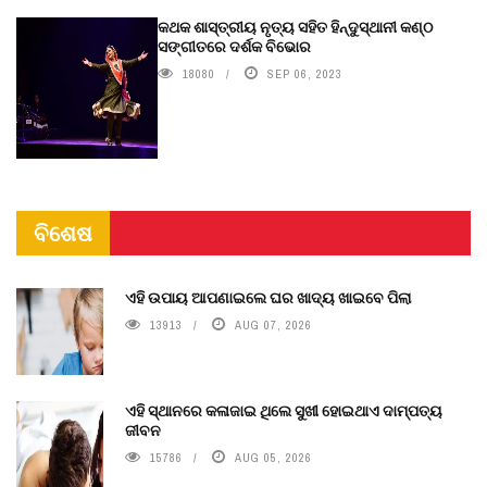
କଥକ ଶାସ୍ତ୍ରୀୟ ନୃତ୍ୟ ସହିତ ହିନ୍ଦୁସ୍ଥାନୀ କଣ୍ଠ
ସଙ୍ଗୀତରେ ଦର୍ଶକ ବିଭୋର
18080
SEP 06, 2023
ବିଶେଷ
ଏହି ଉପାୟ ଆପଣାଇଲେ ଘର ଖାଦ୍ୟ ଖାଇବେ ପିଲା
13913
AUG 07, 2026
ଏହି ସ୍ଥାନରେ କଳାଜାଇ ଥିଲେ ସୁଖୀ ହୋଇଥାଏ ଦାମ୍ପତ୍ୟ
ଜୀବନ
15786
AUG 05, 2026