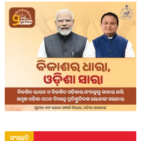
ସଂସ୍କୃତି