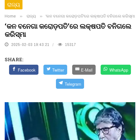
ରାଜ୍ୟ
Home
››
ରାଜ୍ୟ
››
‘କନ ବନେଗା କରୋଡ଼ପତି’ରେ ଲକ୍ଷପତି ବନିଗଲେ କରିସ୍ମା
‘କନ ବନେଗା କରୋଡ଼ପତି’ରେ ଲକ୍ଷପତି ବନିଗଲେ
କରିସ୍ମା
2025-02-03 19:43:21
15317
SHARE:
Facebook
Twitter
E-Mail
WhatsApp
Telegram