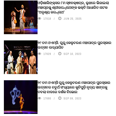
ଓଡ଼ିଶାଲିଙ୍କ୍ସର ୮ମ ସ୍ଵନକ୍ଷତ୍ର, ଲୁହରେ ଭିଜାଇଲା
ମହାପ୍ରଭୁ ଶ୍ରୀଜଗନ୍ନାଥଙ୍କ ଭକ୍ତି ଆଧାରିତ ନାଟକ
‘ଅଦୃଶ୍ୟ ଜଗନ୍ନାଥ‘
17018
JUN 25, 2025
୨୯ ତମ ଓଏମ୍‌ସି. ଗୁରୁ କେଳୁଚରଣ ମହାପାତ୍ର ପୁରସ୍କାର
ଉତ୍ସବ ଉଦ୍‍ଯାପିତ
17629
SEP 10, 2023
୨୯ ତମ ଓଏମ୍‌ସି ଗୁରୁ କେଳୁଚରଣ ମହାପାତ୍ର ପୁରସ୍କାର
ଉତ୍ସବର ଚତୁର୍ଥ ସଂଧ୍ୟାରେ କୁଚିପୁଡ଼ି ନୃତ୍ୟ ସାଙ୍ଗକୁ
ତବଲା ବାଦରେ ଦର୍ଶକ ବିଭୋର
17680
SEP 09, 2023