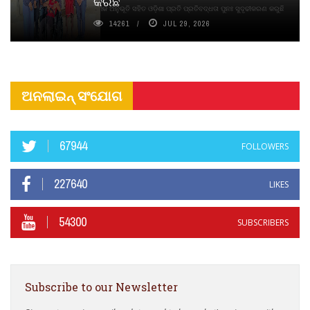
କରିଛି
ଦୀର୍ଘସ୍ଥାୟିତା ଏବଂ ଆଧ୍ୟାତ୍ମିକ ଅନୁଭୂତି ସହିତ ଓଡ଼ିଶା ପ୍ରତି ପ୍ରତିବଦ୍ଧତା ପୁନଃ ସୁଦୃଢୀକରଣ କରୁଛି
14261
JUL 29, 2026
ଅନଲାଇନ୍ ସଂଯୋଗ
67944
FOLLOWERS
227640
LIKES
54300
SUBSCRIBERS
Subscribe to our Newsletter