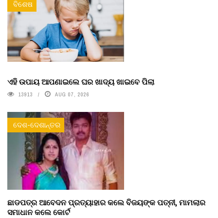
ବିଶେଷ
ଏହି ଉପାୟ ଆପଣାଇଲେ ଘର ଖାଦ୍ୟ ଖାଇବେ ପିଲା
13913
AUG 07, 2026
ଦେଶ-ଦେଶାନ୍ତର
ଛାଡପତ୍ର ଆବେଦନ ପ୍ରତ୍ୟାହାର କଲେ ବିଜୟଙ୍କ ପତ୍ନୀ, ମାମଲାର
ସମାଧାନ କଲେ କୋର୍ଟ