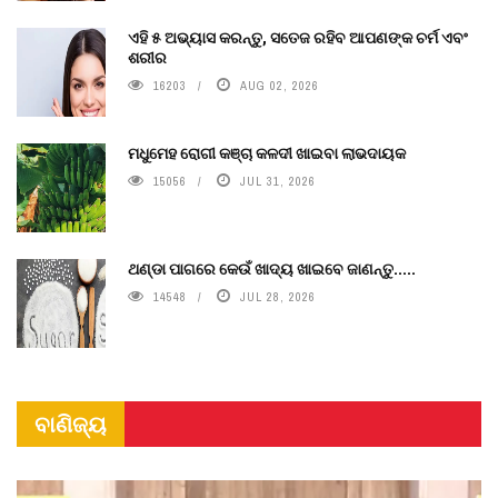
ଏହି ୫ ଅଭ୍ୟାସ କରନ୍ତୁ, ସତେଜ ରହିବ ଆପଣଙ୍କ ଚର୍ମ ଏବଂ
ଶରୀର
16203
AUG 02, 2026
ମଧୁମେହ ରୋଗୀ କଞ୍ଚା କଳଦୀ ଖାଇବା ଲାଭଦାୟକ
15056
JUL 31, 2026
ଥଣ୍ଡା ପାଗରେ କେଉଁ ଖାଦ୍ୟ ଖାଇବେ ଜାଣନ୍ତୁ.....
14548
JUL 28, 2026
ବାଣିଜ୍ୟ