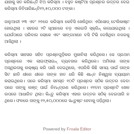
ଯାହାକୁ ସତ କରିଛନ୍ତି ଝିଅ କରିସ୍ମା । ବହୁତ କଷ୍ଟିଆ ପ୍ରଶ୍ନର ଉତ୍ତର ଦେଇ
କରିସ୍ମା ଜିତିପାରିଛନ୍ତି୧୨,୫୦,୦୦୦ ଟଙ୍କା।
ଜାନୁଆରୀ ୨୩ ଏବଂ ୨୭ରେ କରିସ୍ମା କେବିସି ଖେଳିଥିବା ଏପିସୋଡ୍ ଟେଲିକାଷ୍ଟ
ହୋଇଥିଲା । ସହରର ୨ଟି ସ୍ଥାନରେ ବଡ଼ ଏଲଇଡି ସ୍କ୍ରିନ୍ ଲଗାଯାଇଥିଲା ।
ଯେଉଁଠାରେ ପରିବାର ଲୋକେ ଏବଂ ସାଙ୍ଗମାନେ ବସି ଟିଭି ଦେଖିଥିବା ନଜରକୁ
ଆସିଥିଲା ।
କରିସ୍ମା ସାହସର ସହିତ ପ୍ରଶ୍ନଗୁଡ଼ିକର ମୁକାବିଲା କରିଥିଲେ। ସେ ପ୍ରଥମ
ପ୍ରଶ୍ନରେ ଏକ ଲାଇଫ୍‌ଲାଇନ୍‌ ବ୍ୟବହାର କରିଥିଲେ। ଅମିତାଭ ତାଙ୍କ
ଅସ୍ଥିରତାକୁ ଲକ୍ଷ୍ୟ କରି ପାଣି ଦେଇଥିଲେ, ଏପରିକି କିଛି ସମୟ ପାଇଁ ତାଙ୍କ
ସିଟ ଛାଡି ଧୀରେ ଧୀରେ ତାଙ୍କ ହାତ ଧରି କିଛି ଶାନ୍ତ ନିଶ୍ୱାସ ବ୍ୟାୟାମ
କରାଇଥିଲେ। ପରେ କରିସ୍ମା ସମସ୍ତ ୧୦ଟି ପ୍ରଶ୍ନର ସଠିକ ଉତ୍ତର ଦେବା
ପରେ ତାଙ୍କୁ ଲଞ୍ଚ୍‌ ପାଇଁ ନିମନ୍ତ୍ରଣ କରିଥିଲେ। ୧୧ତମ ପ୍ରଶ୍ନଟି ଖେଳ
ଉପରେ ଆଧାରିତ ଥିଲା। କିନ୍ତୁ କରିସ୍ମା ଏହାର ଉତ୍ତର ସଠିକ୍‌ ଦେଇପାରି ନ
ଥିଲେ। ଫଳରେ ତାଙ୍କୁ ୧୨,୫୦,୦୦୦ରେ ସନ୍ତୁଷ୍ଟ ହେବାକୁ ପଡ଼ିଥିଲା।
Powered by
Froala Editor