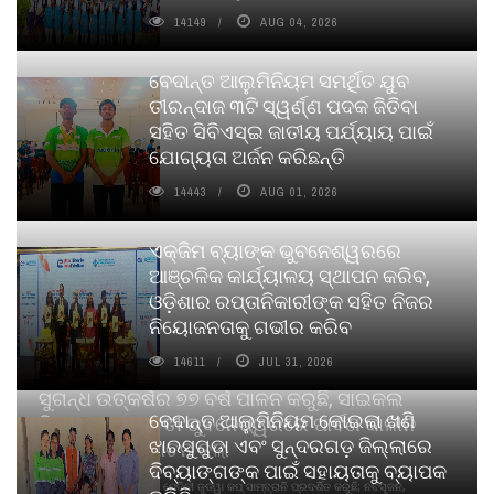
14149
AUG 04, 2026
ବେଦାନ୍ତ ଆଲୁମିନିୟମ ସମର୍ଥିତ ଯୁବ
ତୀରନ୍ଦାଜ ୩ଟି ସ୍ୱର୍ଣ୍ଣ ପଦକ ଜିତିବା
ସହିତ ସିବିଏସ୍ଇ ଜାତୀୟ ପର୍ଯ୍ୟାୟ ପାଇଁ
ଯୋଗ୍ୟତା ଅର୍ଜନ କରିଛନ୍ତି
14443
AUG 01, 2026
ଏକ୍ଜିମ ବ୍ୟାଙ୍କ ଭୁବନେଶ୍ୱରରେ
ଆଞ୍ଚଳିକ କାର୍ଯ୍ୟାଳୟ ସ୍ଥାପନ କରିବ,
ଓଡ଼ିଶାର ରପ୍ତାନିକାରୀଙ୍କ ସହିତ ନିଜର
ନିୟୋଜନତାକୁ ଗଭୀର କରିବ
14611
JUL 31, 2026
ସୁଗନ୍ଧ ଉତ୍କର୍ଷର ୭୭ ବର୍ଷ ପାଳନ କରୁଛି, ସାଇକଲ
ବେଦାନ୍ତ ଆଲୁମିନିୟମ କୋଇଲା ଖଣି
ପିୟୋର୍‌ ଅଗରବତୀ ଭୁବନେଶ୍ୱରରେ ପାର୍ବଣ କାଳୀନ
ଝାରସୁଗୁଡା ଏବଂ ସୁନ୍ଦରଗଡ଼ ଜିଲ୍ଲାରେ
ନବସୃଜନ ଉନ୍ମୋଚନ କଲା
ଦିବ୍ୟାଙ୍ଗଙ୍କ ପାଇଁ ସହାୟତାକୁ ବ୍ୟାପକ
ବାଉଁଶ ବିହୀନ କଠିନ ଧୂପ ଏବଂ ମେଦିନୀ ଜୁଡୱା କପ୍‌ ସାମ୍ବ୍ରାନି ପ୍ରଦର୍ଶିତ କରୁଛି; ନବସୃଜନ,