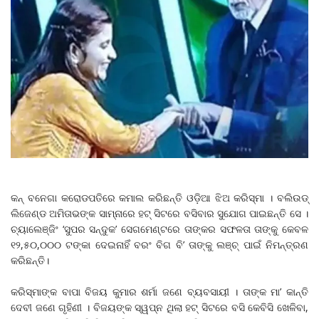
କନ୍ ବନେଗା କରୋଡପତିରେ କମାଲ କରିଛନ୍ତି ଓଡ଼ିଆ ଝିଅ କରିସ୍ମା । ବଲିଉଡ୍
ଲିଜେଣ୍ଡ ଅମିତାଭଙ୍କ ସାମ୍ନାରେ ହଟ୍ ସିଟରେ ବସିବାର ସୁଯୋଗ ପାଇଛନ୍ତି ସେ ।
ଚ୍ୟାଲେଞ୍ଜିଂ ‘ସୁପର ସନ୍ଦୁକ’ ସେଗମେଣ୍ଟରେ ତାଙ୍କର ସଫଳତା ତାଙ୍କୁ କେବଳ
୧୨,୫୦,୦୦୦ ଟଙ୍କା ଦେଇନାହିଁ ବରଂ ବିଗ ବି’ ତାଙ୍କୁ ଲଞ୍ଚ୍‌ ପାଇଁ ନିମନ୍ତ୍ରଣ
କରିଛନ୍ତି।
କରିସ୍ମାଙ୍କ ବାପା ବିଜୟ କୁମାର ଶର୍ମା ଜଣେ ବ୍ୟବସାୟୀ । ତାଙ୍କ ମା’ କାନ୍ତି
ଦେବୀ ଜଣେ ଗୃହିଣୀ । ବିଜୟଙ୍କ ସ୍ୱପ୍ନ ଥିଲା ହଟ୍ ସିଟରେ ବସି କେବିସି ଖେଳିବା,