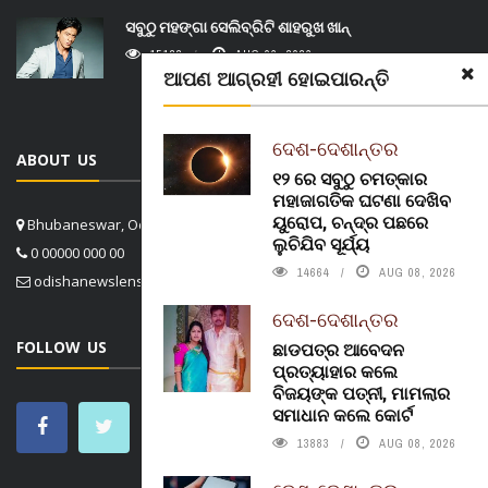
ସବୁଠୁ ମହଙ୍ଗା ସେଲିବ୍ରିଟି ଶାହରୁଖ ଖାନ୍
15122
AUG 06, 2026
ଆପଣ ଆଗ୍ରହୀ ହୋଇପାରନ୍ତି
ଦେଶ-ଦେଶାନ୍ତର
ABOUT US
୧୨ ରେ ସବୁଠୁ ଚମତ୍କାର
ମହାଜାଗତିକ ଘଟଣା ଦେଖିବ
ୟୁରୋପ, ଚନ୍ଦ୍ର ପଛରେ
Bhubaneswar, Odisha, India
ଲୁଚିଯିବ ସୂର୍ଯ୍ୟ
0 00000 000 00
14664
AUG 08, 2026
odishanewslens@gmail.com
ଦେଶ-ଦେଶାନ୍ତର
FOLLOW US
ଛାଡପତ୍ର ଆବେଦନ
ପ୍ରତ୍ୟାହାର କଲେ
ବିଜୟଙ୍କ ପତ୍ନୀ, ମାମଲାର
ସମାଧାନ କଲେ କୋର୍ଟ
13883
AUG 08, 2026