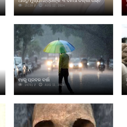
ଆଜିଠୁ ମୁଖ୍ୟମନ୍ତ୍ରୀଙ୍କ ୩ ଦିନିଆ ଦିଲ୍ଲୀ ଗସ୍ତ
15138
AUG 12, 2024
୧୪ରୁ ପ୍ରବଳ ବର୍ଷା
14701
AUG 11, 2024