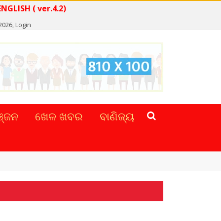
D NEWS IN ENGLISH ( ver.4.2)
2026,
Login
୍ଜନ
ଖେଳ ଖବର
ବାଣିଜ୍ୟ