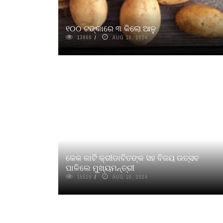
୧୦୦ ଟଙ୍କାରେ ୩ କିଲୋ ଆଳୁ
13966
AUG 10, 2024
କେକ କାଟି କ୍ରୀଡାବିତଙ୍କ ସହ ବିଜୟ ଉତ୍ସବ
ପାଳିଲେ ମୁଖ୍ୟମନ୍ତ୍ରୀ
15528
AUG 10, 2024