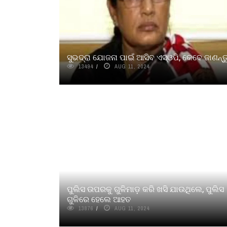
ସୁଭଦ୍ରା ଯୋଜନା ପାଇଁ ଆସିବ ଏସ୍‌ଓପି, କେବେ ଜାଣନ୍ତ
13494
AUG 11, 2024
ପୁଲିସ ଉପରକୁ ଗୁଳିମାଡ଼ କରି ଖସି ଯାଉଥିଲେ, ପୁଲିସ
ଗୁଳିରେ ହେଲେ ଆହତ
13876
AUG 11, 2024