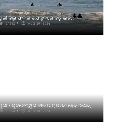
ପୁରୀ ବ୍ଲୁ ଫ୍ଲାଗ ଉପକୂଳରେ ବଡ଼ ଜାହଜ
14692
AUG 10, 2024
ପୁରୀ - ଭୁବନେଶ୍ୱର ଜାତୀୟ ରାଜପଥ ହେବ ୬ଲେନ୍
15253
AUG 10, 2024