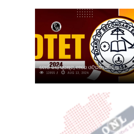
ବୋର୍ଡ କଲା ସ୍ପଷ୍ଟ, ୧୭ରେ ଓଟିଇଟି ପରୀକ୍ଷା
13955
AUG 13, 2024