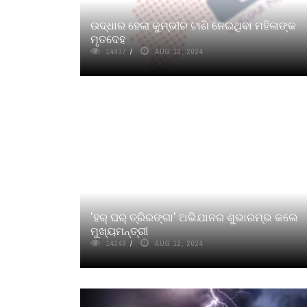
ଉଦ୍ଧାର ହେଲା କୁମ୍ଭୀର ଟାଣି ନେଇଥିବା ମହିଳାଙ୍କ
ମୃତଦେହ
14937
AUG 13, 2024
'ହର୍ ଘର୍ ତ୍ରିରଙ୍ଗା' ଅଭିଯାନର ଶୁଭାରମ୍ଭ କଲେ
ମୁଖ୍ୟମନ୍ତ୍ରୀ
14249
AUG 12, 2024