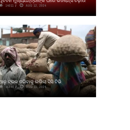
ପୂର୍ବତନ ମୁଖ୍ୟଯନ୍ତ୍ରୀଙ୍କ ଘରେ ଭିଜିଲାନ୍ସ ଚଢ଼ାଉ
14011
AUG 12, 2024
ଆଳୁ ଟ୍ରକ ଜଗିବାକୁ ଲଗିଲା ସିସି ଟିଭି
15646
AUG 11, 2024