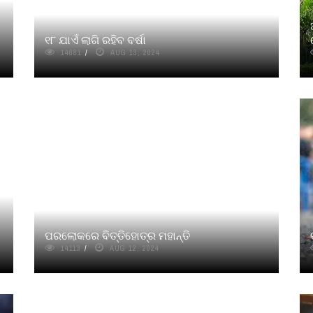
୧୮ ଯାଏଁ ଲାଗି ରହିବ ବର୍ଷା
14681
AUG 13, 2024
ପରଲୋକରେ ବିତ୍ତିହୋତ୍ର ମହାନ୍ତି
14113
AUG 12, 2024