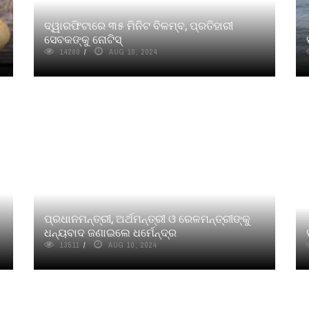
ଦ୍ୱାରଫିଟାରେ ୩୫ ମିନିଟ ବିଳମ୍ବ, ପ୍ରତିହାରୀ
ସେବକଙ୍କୁ ନୋଟିସ୍
14280
AUG 10, 2024
ପ୍ରଧାନମନ୍ତ୍ରୀ, ଅର୍ଥମନ୍ତ୍ରୀ ଓ ରେଳମନ୍ତ୍ରୀଙ୍କୁ
ଧନ୍ୟବାଦ ଜଣାଇଲେ ଧର୍ମେନ୍ଦ୍ର
13511
AUG 10, 2024