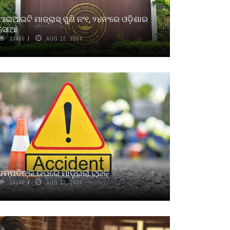
ଆଇଆଇଟି ମାଡ୍ରାସ୍ ପୁଣି ନଂ୧, ୨୪ନଂରେ ଓଡ଼ିଶାର
ସୋଆ
13430
AUG 12, 2024
ଦମ୍ପତିଙ୍କ ଉପରେ ମାଡ଼ିଗଲା ଟ୍ରକ୍
14142
AUG 12, 2024