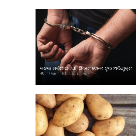
ଡବଲ ମର୍ଡର ଘଟଣା: ଗିରଫ ହେଲେ ଦୁଇ ଅଭିଯୁକ୍ତ
13769
AUG 11, 2024