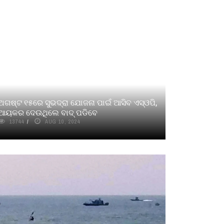
ଅଗଷ୍ଟ ୧୫ରେ ସୁଭଦ୍ରା ଯୋଜନା ପାଇଁ ଆସିବ ଏସ୍‌ଓପି,
ଆୟକର ଦେଉଥିଲେ ବାଦ୍ ପଡିବେ
13744
AUG 10, 2024