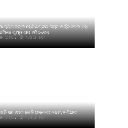
ପାଣ୍ଡିଆନଙ୍କ ହେଲିକପ୍ଟର ଗସ୍ତ ଖର୍ଚ୍ଚ ନେଇ ଏହା
କହିଲେ ପୃଥ୍ୱୀରାଜ ହରିଚନ୍ଦନ
13681
AUG 11, 2024
ଗାଡ଼ି ସହ ୧୦୦ କେଜି ଗଞ୍ଜେଇ ଜବତ, ୨ ଗିରଫ
14391
AUG 11, 2024