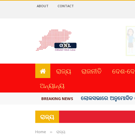
ABOUT
CONTACT
ରାଜ୍ୟ
ରାଜନୀତି
ଦେଶ-ଦେ
ଅନ୍ୟାନ୍ୟ
ଭୁଶୁଡ଼ିଲା ପୁରୁଣା କୋଠା, ୬ 
BREAKING NEWS
ରାଜ୍ୟ
Home
››
ରାଜ୍ୟ