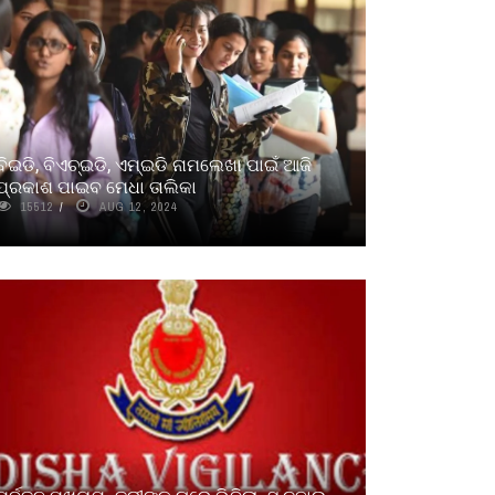
ବିଇଡି, ବିଏଚ୍‌‌ଇଡି, ଏମ୍‌‌ଇଡି ନାମଲେଖା ପାଇଁ ଆଜି
ପ୍ରକାଶ ପାଇବ ମେଧା ତାଲିକା
15512
AUG 12, 2024