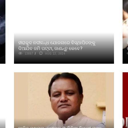
ହୀରାକୁଦ ନଦୀବନ୍ଧ ଯୋଜନାରେ ବିସ୍ଥାପିତଙ୍କୁ
ଦିଆଯିବ ଜମି ପଟ୍ଟା, ଜାଣନ୍ତୁ କେବେ?
13887
AUG 12, 2024