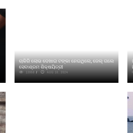
ଚାକିରି ଲୋଭ ଦେଖାଇ ଟଙ୍କା ନେଇଥିଲେ, ଜେଲ୍ ଗଲେ
ସେବାଶ୍ରମ ଶିକ୍ଷୟିତ୍ରୀ
13958
AUG 10, 2024