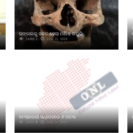
ୁ
ଜଙ୍ଗଲରୁ ଜବତ ହେଲା ମଣିଷ ଖପୁରି
14400
AUG 11, 2024
ବାଂଲାଦେଶୀ ସନ୍ଦେହରେ ୬ ଅଟକ
15590
AUG 11, 2024