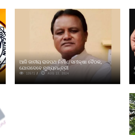
ଆଜି ଜାତୀୟ ରାଜପଥ ନିର୍ମାଣ ସମୀକ୍ଷା ବୈଠକ,
ଯୋଗଦେବେ ମୁଖ୍ୟମନ୍ତ୍ରୀ
13571
AUG 13, 2024