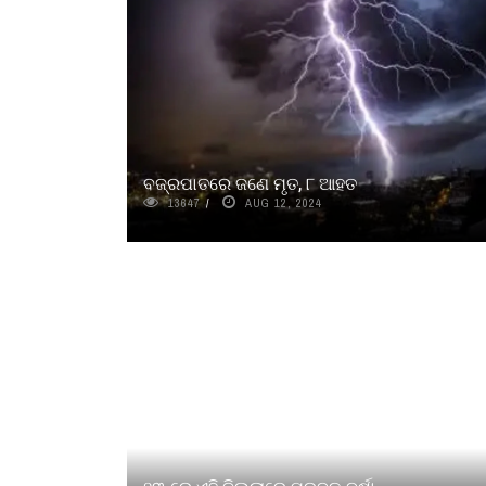
ବଜ୍ରପାତରେ ଜଣେ ମୃତ, ୮ ଆହତ
13647
AUG 12, 2024