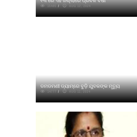
୧୩ ରେ ଏହି ଜିଲ୍ଲାରେ ପ୍ରବଳ ବର୍ଷା
15495
AUG 12, 2024
ଡମଡମଣୀ ଡ୍ୟାମ୍‌ରେ ବୁଡ଼ି ଯୁବକଙ୍କ ମୃତ୍ୟୁ
14777
AUG 11, 2024