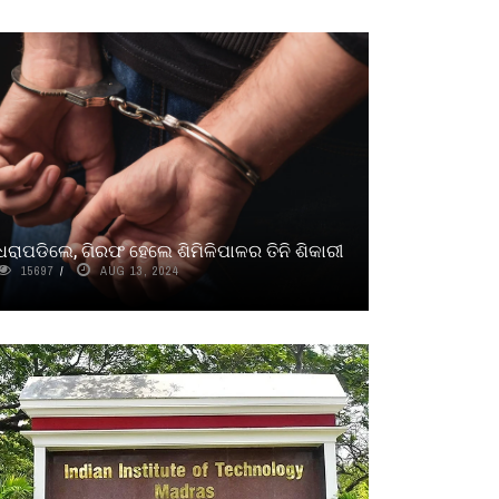
ଧରାପଡିଲେ, ଗିରଫ ହେଲେ ଶିମିଳିପାଳର ତିନି ଶିକାରୀ
15697
AUG 13, 2024