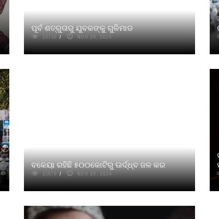
ପୂର୍ବ ଶତ୍ରୁତାରୁ ଯୁବକଙ୍କୁ ଗୁଳିମାଡ
13716
NOV 29, 2024
ବକେୟା ରହିଛି ୫୦୦କୋଟିରୁ ଊର୍ଦ୍ଧ୍ବ ଜଳ କର
13678
NOV 29, 2024