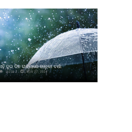
ଏହି ଦୁଇ ଦିନ ରାଜ୍ୟରେ ହାଲୁକା ବର୍ଷା
15215
NOV 27, 2024