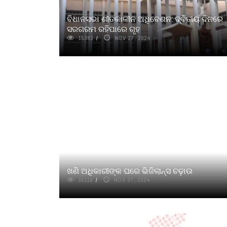
ବିଧାନସଭା ଶୀତକାଳୀନ ଅଧିବେଶନ: ଦ୍ବିତୀୟ ଦିନରେ
ସରଗରମ ରହିପାରେ ଗୃହ
15383
NOV 27, 2024
ଖଣି ଅଧିକାରୀଙ୍କ ଘରେ ଭିଜିଲାନ୍ସ ଚଢ଼ାଉ
15119
NOV 27, 2024