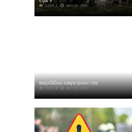
ବଢ଼ିଛି ୫
13824
NOV 28, 2024
ଖଣ୍ଡଗିରିରେ ସେକ୍ସ ରାକେଟ ଠାବ
15157
NOV 28, 2024