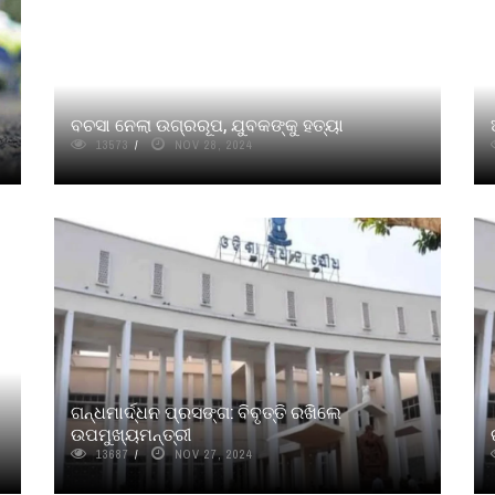
ବଚସା ନେଲା ଉଗ୍ରରୂପ, ଯୁବକଙ୍କୁ ହତ୍ୟା
13573
NOV 28, 2024
ଗନ୍ଧମାର୍ଦ୍ଧନ ପ୍ରସଙ୍ଗ: ବିବୃତ୍ତି ରଖିଲେ
ଉପମୁଖ୍ୟମନ୍ତ୍ରୀ
13687
NOV 27, 2024