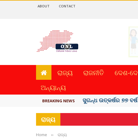
ABOUT
CONTACT
ରାଜ୍ୟ
ରାଜନୀତି
ଦେଶ-ଦେ
ଅନ୍ୟାନ୍ୟ
ୟୁପିଆଇ ଓ ଅନ୍ୟାନ୍ୟ ଡିଜି
BREAKING NEWS
ରାଜ୍ୟ
Home
››
ରାଜ୍ୟ