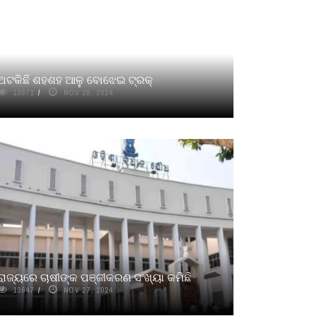
ଅଟକିଛି ଶହଶହ ଆଳୁ ବୋଝେଇ ଟ୍ରକ୍
13671
NOV 28, 2024
ରାଜ୍ୟରେ ଚାଷୀଙ୍କ ପଞ୍ଜୀକରଣ ସଂଖ୍ୟା କମିଛି
13647
NOV 27, 2024