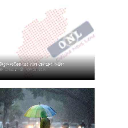
ବିପୁଳ ପରିମାଣର ମାଓ ସାମଗ୍ରୀ ଜବତ
13812
NOV 29, 2024