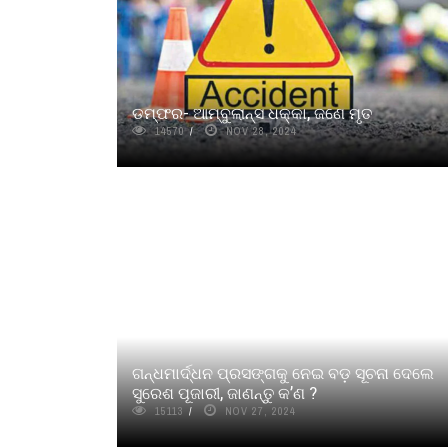
ଡମ୍ଫର- ଆମ୍ବୁଲାନ୍ସ ଧକ୍କା, ଜଣେ ମୃତ
14570
NOV 28, 2024
ଗନ୍ଧମାର୍ଦ୍ଧନ ପ୍ରସଙ୍ଗକୁ ନେଇ ବଡ଼ ସୂଚନା ଦେଲେ
ସୁରେଶ ପୂଜାରୀ, ଜାଣନ୍ତୁ କ’ଣ ?
15113
NOV 27, 2024