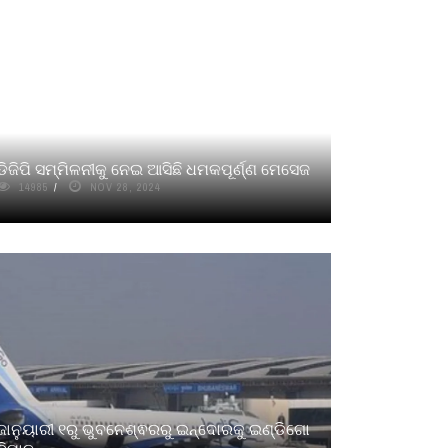
ଡିଜିପି ସମ୍ମିଳନୀକୁ ନେଇ ଆସିଛି ଧମକପୂର୍ଣ୍ଣ ମେସେଜ
14985
NOV 28, 2024
ଜାନୁୟାରୀ ୧ରୁ ଭୁବନେଶ୍ଵରରୁ ଇନ୍ଦୋରକୁ ଇଣ୍ଡିଗୋ