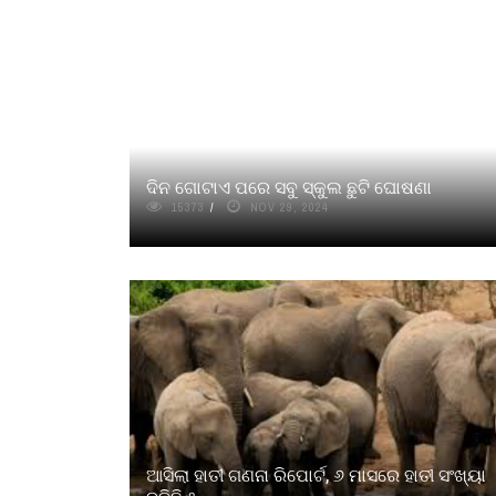
ଦିନ ଗୋଟାଏ ପରେ ସବୁ ସ୍କୁଲ ଛୁଟି ଘୋଷଣା
15373
NOV 29, 2024
ଆସିଲା ହାତୀ ଗଣନା ରିପୋର୍ଟ, ୬ ମାସରେ ହାତୀ ସଂଖ୍ୟା