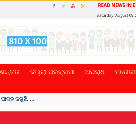
Saturday, August 08,
ଶାନ୍ତର
ଜିଲ୍ଲା ପରିକ୍ରମା
ଅପରାଧ
ମନୋରଞ
ଟାଲ୍ ନେଣଦେଣ ...