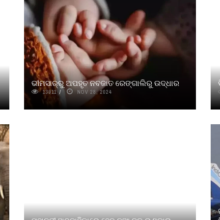
ଭୀମସାର୍‌ରୁ ଅପହୃତ ନବଜାତ ରେଙ୍ଗାଲିରୁ ଉଦ୍ଧାର
13911
NOV 28, 2024