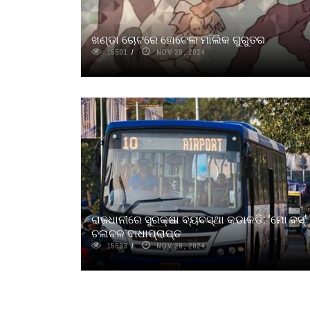
ଖଣ୍ଡା ଚୋଟରେ ହୋଟେଲ ମାଲିକ ଗୁରୁତର
15501
NOV 29, 2024
ରାଜଧାନୀରେ ସୁରକ୍ଷା ବ୍ୟବସ୍ଥା କଡାକଡି: ‘ମୋ ବସ୍’
ଚଳାଚଳ ବାଧାପ୍ରାପ୍ତ
15593
NOV 29, 2024