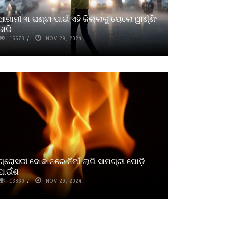
ଆଗାମୀ ୩ ଘଣ୍ଟା ପାଇଁ ଏହି ଜିଲ୍ଲାକୁ ୟେଲୋ ୱାର୍ଣ୍ଣିଂ
ଜାରି
15573
NOV 29, 2024
ଗ୍ରୋସରୀ ଦୋକାନରେ ନିଆଁ ଲାଗି ସାମଗ୍ରୀ ପୋଡ଼ି
ପାଉଁଶ
13860
NOV 29, 2024