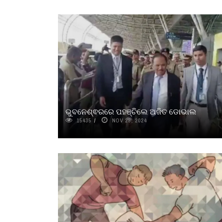
ଭୁବନେଶ୍ଵରରେ ପହଞ୍ଚିଲେ ଅଜିତ ଡୋଭାଲ
15435
NOV 29, 2024