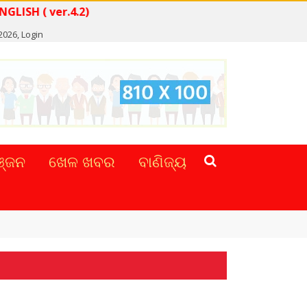
READ NEWS IN ENGLISH ( ver.4.2)
 2026,
Login
୍ଜନ
ଖେଳ ଖବର
ବାଣିଜ୍ୟ