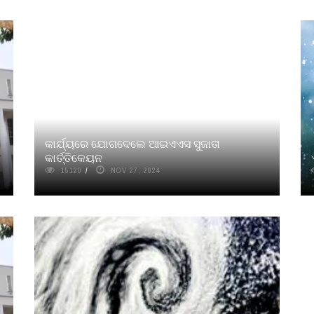
କାର୍ଯ୍ୟରେ ଯୋଗଦେଲେ ଆଇଏଏସ ସୁଜାତା
କାର୍ତ୍ତିକେୟନ
15120
NOV 27, 2024