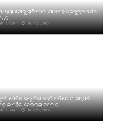
ସନ୍ଧ୍ୟା ୫ଟାରୁ ରାତି ୧୦ଟା ଯାଏ ମହାପ୍ରଭୁଙ୍କ ଦର୍ଶନ
ବନ୍ଦ
14620
NOV 27, 2024
ବୁର୍ଲା ମେଡିକାଲରୁ ପିଲା ଚୋରି ଅଭିଯୋଗ, ସମ୍ପର୍କ
ବଢ଼ାଇ ମହିଳା ନେଇଗଲା ନବଜାତ
13904
NOV 26, 2024