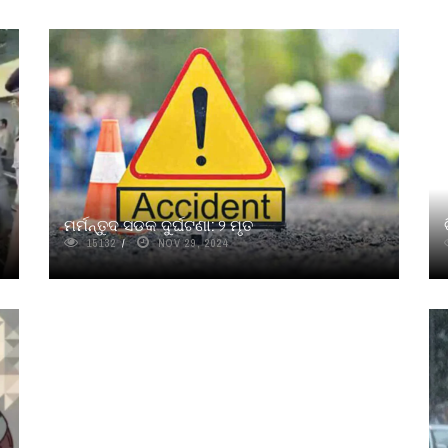
ମର୍ମନ୍ତୁଦ ସଡକ ଦୁର୍ଘଟଣା: ୨ ମୃତ
15132
NOV 29, 2024