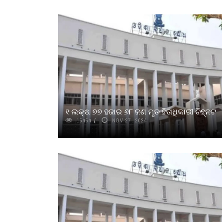
୧ ଲକ୍ଷ ୭୭ ହଜାର ୬୮ ଜଣ ମୃତ ହିତାଧିକାରୀ ଚିହ୍ନଟ
15454
NOV 27, 2024