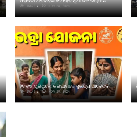
ମହାନଦୀ ଅବବାହିକାରେ ହେବ ନୂଆ ଜଳ ଭଣ୍ଡାର
15629
NOV 28, 2024
୨୧ ବର୍ଷ ପୂରିଥିଲେ କରିପାରିବେ ସୁଭଦ୍ରା ଆବେଦନ
15147
NOV 28, 2024