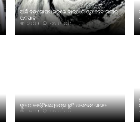
ଆଜି ବଙ୍ଗୋପସାଗରରେ ବାତ୍ୟାର ରୂପ ନେବ ଗଭୀର
ଅବପାତ
14306
NOV 27, 2024
ସୁଜାତା କାର୍ତ୍ତିକେୟନଙ୍କ ଛୁଟି ଆବେଦନ ଖାରଜ
14763
NOV 26, 2024