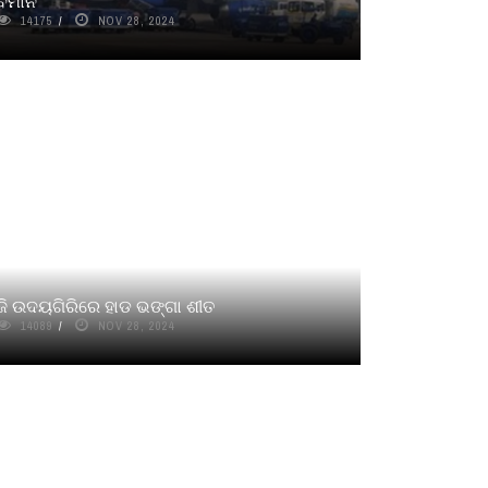
ବିମାନ
14175
NOV 28, 2024
ଜି ଉଦୟଗିରିରେ ହାଡ ଭଙ୍ଗା ଶୀତ
14089
NOV 28, 2024