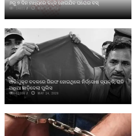
୬ରୁ ୭ ଦିନ ମଧ୍ୟରେ ବନ୍ଦ ହୋଇଯିବ ଘରୋଇ ବସ୍
14021
MAY 14, 2026
ଅଭିଯୁକ୍ତ ବଦଳରେ ଗିରଫ ହୋଇଥିଲେ ନିର୍ଦ୍ଦୋଷ ବ୍ୟକ୍ତି, ରାତି
ଅଧିଆ ଛାଡ଼ିଦେଲା ପୁଲିସ
13386
MAY 14, 2026