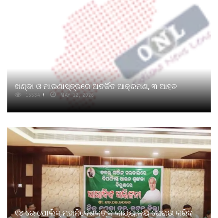
ଖଣ୍ଡା ଓ ମାରଣାସ୍ତ୍ରରେ ଅତର୍କିତ ଆକ୍ରମଣ, ୩ ଆହତ
15534
MAY 12, 2026
୧୪ ରେ ପୋଲିସ୍ ମହାନିର୍ଦେଶକଙ୍କ କାର୍ଯ୍ୟାଳୟ ଘେରାଉ କରିବ