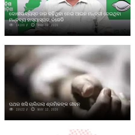
ଦୋଷୀସାବ୍ୟସ୍ତ ହାର ବଢ଼ିଥିବା ନେଇ ଆଇନ ମନ୍ତ୍ରୀ ଦେଇଥିବା
ମନ୍ତବ୍ୟ ହାସ୍ୟାସ୍ପଦ: ବିଜେଡି
14100
MAY 12, 2026
ପଥର ଖସି ଚାଲିଗଲା ଶ୍ରମିକଙ୍କ ଜୀବନ
15522
MAY 12, 2026