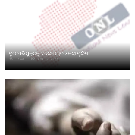
ଦୁଇ ଅଭିଯୁକ୍ତକୁ ଏନକାଉଣ୍ଟର କଲା ପୁଲିସ
13586
MAY 12, 2026