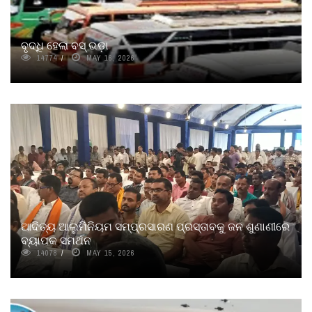
ବୃଦ୍ଧି ହେଲା ବସ୍‌ ଭଡ଼ା
14774
MAY 16, 2026
ଆଦିତ୍ୟ ଆଲୁମିନିୟମ ସମ୍ପ୍ରସାରଣ ପ୍ରସ୍ତାବକୁ ଜନ ଶୁଣାଣୀରେ
ବ୍ୟାପକ ସମର୍ଥନ
14078
MAY 15, 2026