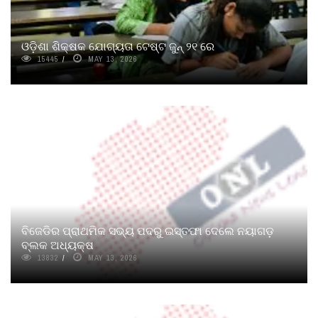
ଓଡ଼ିଶା ଶିକ୍ଷକ ଯୋଗ୍ୟତା ଟେଷ୍ଟ ଜୁନ୍‌ ୨୧ ରେ
15445
MAY 13, 2026
ବିଜେଡିର ପ୍ରାଥମିକ ସଭ୍ୟ ପଦରୁ ଇସ୍ତଫା ଦେଲେ ନୟାଗଡ଼
ବ୍ଲକ ଅଧ୍ୟକ୍ଷ
13832
MAY 13, 2026