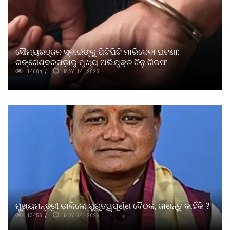
ସୌମ୍ୟରଞ୍ଜନ ସ୍ବାଇଁଙ୍କୁ ପିଟିପିଟି ମାରିଦେବା ଘଟଣା:
ଗଙ୍ଗେଶ୍ବରପଡ଼ାରୁ ମୁଖ୍ୟ ଅଭିଯୁକ୍ତ ଚିନୁ ଗିରଫ
14004
MAY 14, 2026
ମୁଖ୍ୟମନ୍ତ୍ରୀ ଡାକିଲେ ଗୁରୁତ୍ୱପୂର୍ଣ୍ଣ ବୈଠକ, ଜାଣନ୍ତୁ କାହିଁକି ?
13456
MAY 14, 2026