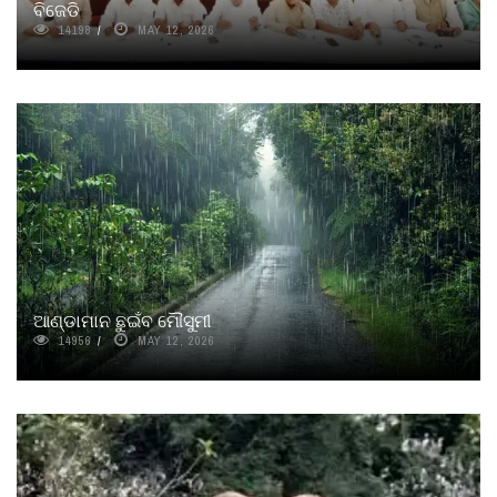
ବିଜେଡି
14198
MAY 12, 2026
ଆଣ୍ଡାମାନ ଛୁଇଁବ ମୌସୁମୀ
14956
MAY 12, 2026