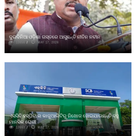
ଦୁଇଦିନିଆ ଓଡ଼ିଶା ଗସ୍ତରେ ଆସୁଛନ୍ତି ନୀତିନ ନବୀନ
13656
MAY 17, 2026
ଏସସିବି ହସ୍ପିଟାଲ କାଜୁଆଲିଟିରୁ ନିଖୋଜ ହୋଇଯାଉଛନ୍ତି ବହୁ
ମାନସିକ ରୋଗୀ
13553
MAY 17, 2026