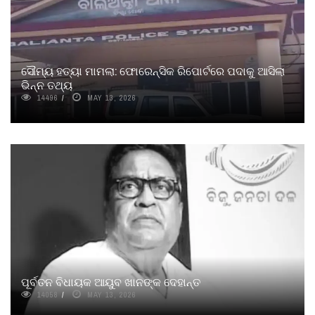
ସୌମ୍ୟ ହତ୍ୟା ମାମଲା: ଫୋରେନ୍‌ସିକ ରିପୋର୍ଟରେ ପଦାକୁ ଆସିଲା
ଭିନ୍ନ ତଥ୍ୟ
14496
MAY 13, 2026
ପୂର୍ବତନ ବିଧାୟକ ଆୟୁବ ଖାନଙ୍କ ଦେହାନ୍ତ
14058
MAY 13, 2026