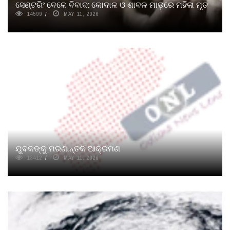
ସେଣ୍ଟରିଂ ବେଳେ ବିବାଦ: କୋଦାଳ ଓ ଶାବଳ ମାଡ଼ରେ ମହିଳା ମୃତ
14599
MAY 11, 2026
ଯୁବକଙ୍କୁ ମରଣାନ୍ତକ ଆକ୍ରମଣ
13412
MAY 11, 2026