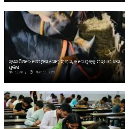
ସ୍କୋର୍ପିଓରେ ହେଉଥିଲା ଗୋରୁ ଚାଲାଣ, ୭ ଗୋରୁଙ୍କୁ ଉଦ୍ଧାର କଲା
ପୁଲିସ
15595
MAY 13, 2026