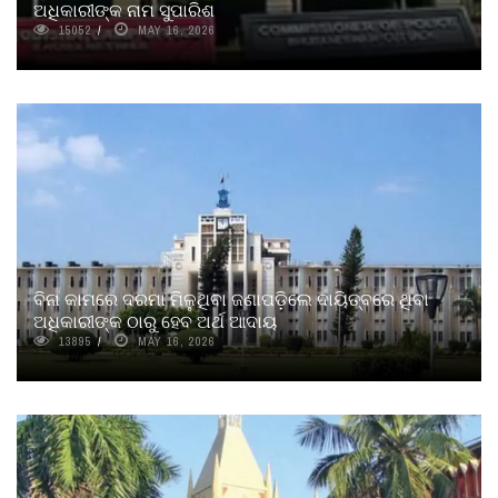
ଅଧିକାରୀଙ୍କ ନାମ ସୁପାରିଶ
15052
MAY 16, 2026
ବିନା କାମରେ ଦରମା ମିଳୁଥିବା ଜଣାପଡ଼ିଲେ ଦାୟିତ୍ବରେ ଥିବା
ଅଧିକାରୀଙ୍କ ଠାରୁ ହେବ ଅର୍ଥ ଆଦାୟ
13895
MAY 16, 2026