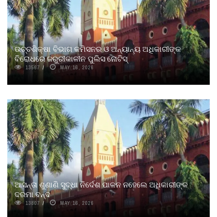
ଉଚ୍ଚଶିକ୍ଷା ବିଭାଗ କମିସନର ଓ ଅନ୍ୟାନ୍ୟ ଅଧିକାରୀଙ୍କ
ବିରୋଧରେ ଜରୁରୀକାଳୀନ ପୁଲିସ ନୋଟିସ୍
13567
MAY 16, 2026
ଆସନ୍ତା ଶୁଣାଣି ସୁଦ୍ଧା ନିର୍ଦେଶ ପାଳନ ନହେଲେ ଅଧିକାରୀଙ୍କ
ଦରମା ବନ୍ଦ
13807
MAY 16, 2026