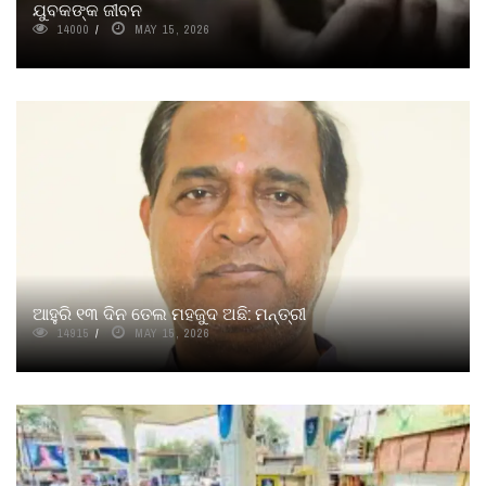
ଯୁବକଙ୍କ ଜୀବନ
14000
MAY 15, 2026
ଆହୁରି ୧୩ ଦିନ ତେଲ ମହଜୁଦ ଅଛି: ମନ୍ତ୍ରୀ
14915
MAY 15, 2026