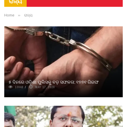
ରାଜ୍ୟ
Home
››
ରାଜ୍ୟ
୫ ଦିନରେ ଓଡ଼ିଶା ପୁଲିସକୁ ବଡ଼ ସଫଳତା: ୧୭୭୧ ଗିରଫ
13949
MAY 17, 2026