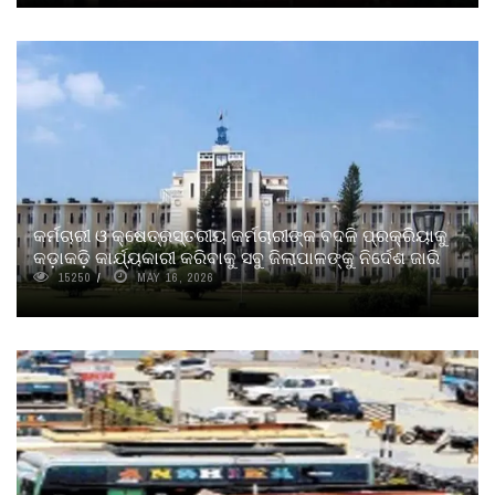
କର୍ମଚାରୀ ଓ କ୍ଷେତ୍ରସ୍ତରୀୟ କର୍ମଚାରୀଙ୍କ ବଦଳି ପ୍ରକ୍ରିୟାକୁ
କଡ଼ାକଡ଼ି କାର୍ଯ୍ୟକାରୀ କରିବାକୁ ସବୁ ଜିଲାପାଳଙ୍କୁ ନିର୍ଦେଶ ଜାରି
15250
MAY 16, 2026