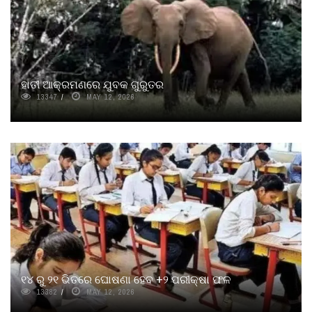
ହାତୀ ଆକ୍ରମଣରେ ଯୁବକ ଗୁରୁତର
13347
MAY 12, 2026
୧୪ ରୁ ୨୧ ଭିତରେ ଘୋଷଣା ହେବ +୨ ପରୀକ୍ଷା ଫଳ
13382
MAY 12, 2026