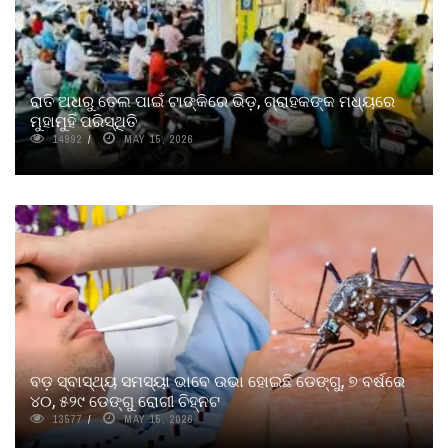
ରାତି ଅଧରୁ ତେଲ ପାଇଁ ଟାଙ୍କିରେ ଭିଡ଼, ଗ୍ରାହକଙ୍କ ମଧ୍ୟରେ
ମୁହାମୁହିଁ ପରିସ୍ଥିତି
14992
MAY 15, 2026
ବଡ଼ ସ୍ବାସ୍ଥ୍ୟ ସମସ୍ୟା ଭାବେ ଉଭା ହୋଇଛି ଡେଙ୍ଗୁ, ୭ ବର୍ଷରେ
୪୦, ୫୨୯ ଡେଙ୍ଗୁ ରୋଗୀ ଚିହ୍ନଟ
13577
MAY 15, 2026