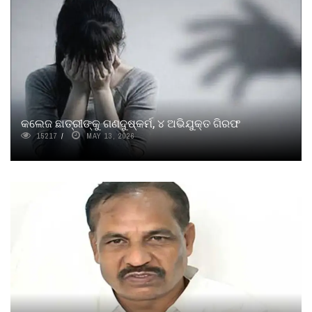
କଲେଜ ଛାତ୍ରୀଙ୍କୁ ଗଣଦୁଷ୍କର୍ମ, ୪ ଅଭିଯୁକ୍ତ ଗିରଫ
15217
MAY 13, 2026