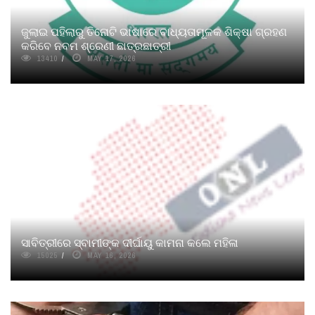
ଜୁଲାଇ ପହିଲାରୁ ତିନୋଟି ଭାଷାରେ ବାଧ୍ୟତାମୂଳକ ଶିକ୍ଷା ଗ୍ରହଣ
କରିବେ ନବମ ଶ୍ରେଣୀ ଛାତ୍ରଛାତ୍ରୀ
13410
MAY 17, 2026
ସାବିତ୍ରୀରେ ସ୍ବାମୀଙ୍କ ଦୀର୍ଘାୟୁ କାମନା କଲେ ମହିଳା
15025
MAY 16, 2026