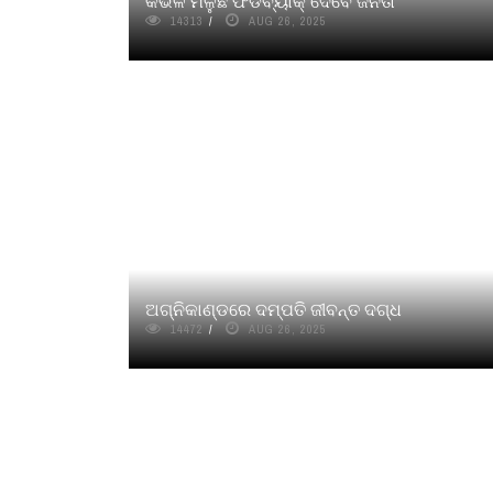
କିଭଳି ମିଳୁଛି ଫିଡବ୍ୟାକ୍ ଦେବେ ଜନତା
14313
AUG 26, 2025
ଅଗ୍ନିକାଣ୍ଡରେ ଦମ୍ପତି ଜୀବନ୍ତ ଦଗ୍ଧ
14472
AUG 26, 2025