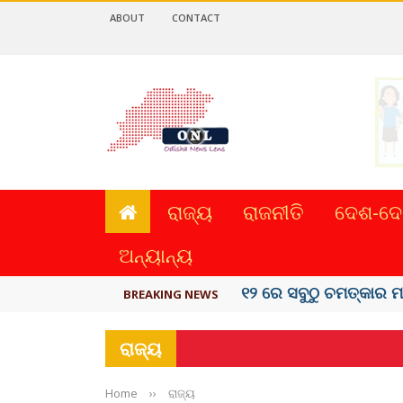
ABOUT
CONTACT
ରାଜ୍ୟ
ରାଜନୀତି
ଦେଶ-ଦେ
ଅନ୍ୟାନ୍ୟ
କେରଳରେ ‘ରାଟ୍ ଫିଭର୍’ ଆ
BREAKING NEWS
ରାଜ୍ୟ
Home
››
ରାଜ୍ୟ