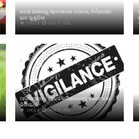
କଟକ ରେଲୱେ ଷ୍ଟେସନରେ ଅଘଟଣ, ନିର୍ମାଣାଧୀନ
ଛାତ ଭୁଶୁଡ଼ିଲା
13773
AUG 27, 2025
ଆସିଷ୍ଟାଣ୍ଡ ଟ୍ୟାକ୍ସ କମିଶନରଙ୍କୁ ଗିରଫ କଲା
ଭିଜିଲାନ୍ସ
14572
AUG 27, 2025