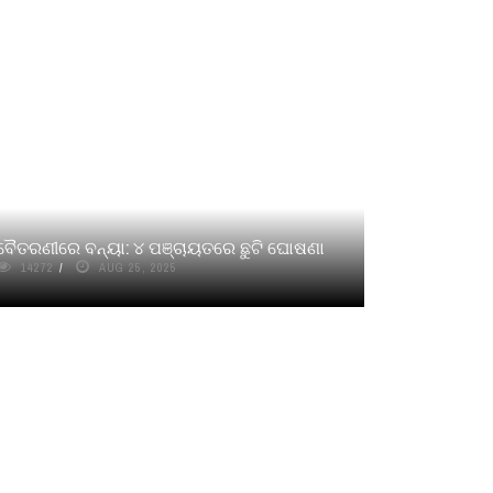
ବୈତରଣୀରେ ବନ୍ୟା: ୪ ପଞ୍ଚାୟତରେ ଛୁଟି ଘୋଷଣା
14272
AUG 25, 2025