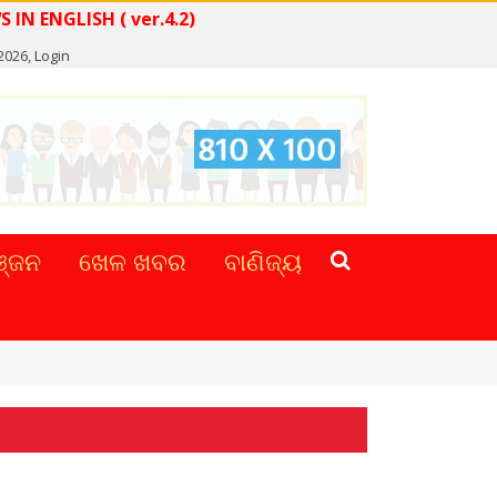
READ NEWS IN ENGLISH ( ver.4.2)
 2026,
Login
୍ଜନ
ଖେଳ ଖବର
ବାଣିଜ୍ୟ