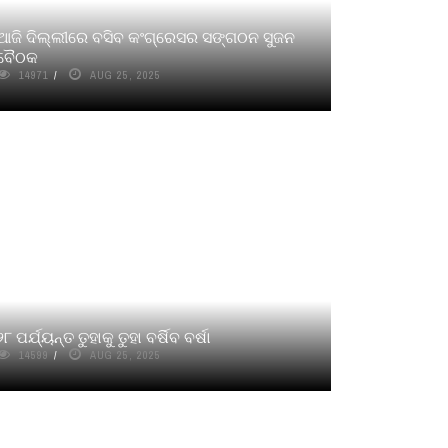
ଆଜି ଦିଲ୍ଲୀରେ ବସିବ କଂଗ୍ରେସର ସଙ୍ଗଠନ ସୁଜନ
ବୈଠକ
14971
AUG 25, 2025
୨୮ ପର୍ଯ୍ୟନ୍ତ ତୁହାକୁ ତୁହା ବର୍ଷିବ ବର୍ଷା
14599
AUG 25, 2025