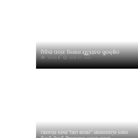
ମିଳିଲା ପତ୍ତା: ନିଖୋଜ ୟୁଟ୍ୟୁବର ସୁରକ୍ଷିତ
15599
AUG 27, 2025
ଆରମ୍ଭ ହେଲା ’ଆମ ଶାସନ’: ସରକାରଙ୍କ ସେବା