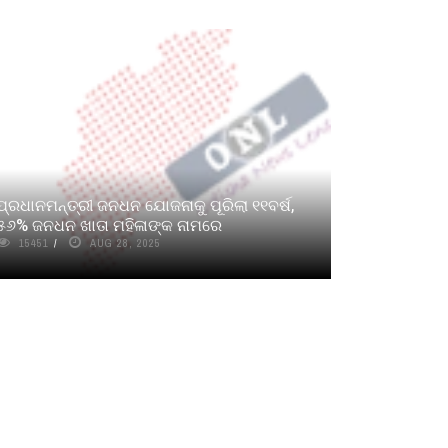
ପ୍ରଧାନମନ୍ତ୍ରୀ ଜନଧନ ଯୋଜନାକୁ ପୂରିଲା ୧୧ବର୍ଷ,
୫୬% ଜନଧନ ଖାତା ମହିଳାଙ୍କ ନାମରେ
15451
AUG 28, 2025