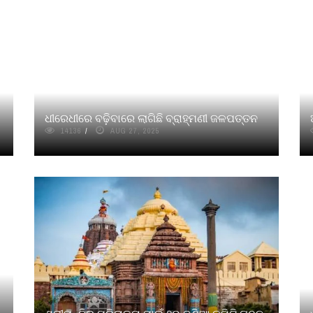
ଧୀରେଧୀରେ ବଢ଼ିବାରେ ଲାଗିଛି ବ୍ରାହ୍ମଣୀ ଜଳପତ୍ତନ
14136
AUG 27, 2025