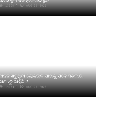
ଏଥର ଦୁଇ ଦିନ ନୂଆଁଖାଇ ଛୁଟି
13508
AUG 26, 2025
ଦାଦନ ଖଟୁଥିବା ଲୋକଙ୍କ ପାଖକୁ ଯିବେ ସରକାର,
ଜାଣନ୍ତୁ କାହିଁକି ?
14184
AUG 26, 2025