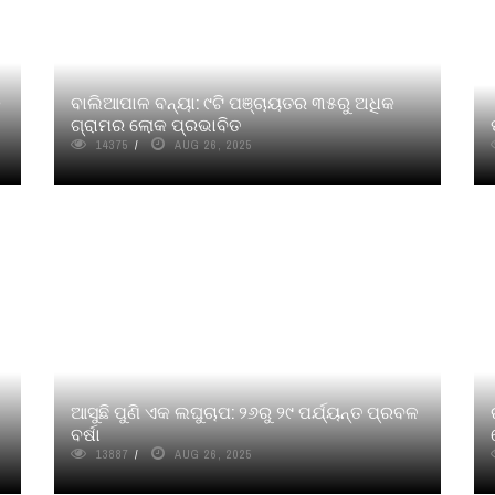
କ
ବାଲିଆପାଳ ବନ୍ୟା: ୯ଟି ପଞ୍ଚାୟତର ୩୫ରୁ ଅଧିକ
ଗ୍ରାମର ଲୋକ ପ୍ରଭାବିତ
14375
AUG 26, 2025
ଆସୁଛି ପୁଣି ଏକ ଲଘୁଚାପ: ୨୬ରୁ ୨୯ ପର୍ଯ୍ୟନ୍ତ ପ୍ରବଳ
ବର୍ଷା
13887
AUG 26, 2025