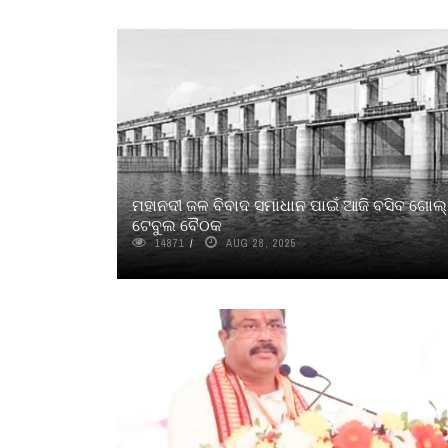
ମହାନଦୀ ଜଳ ବିବାଦ ସମାଧାନ ପାଇଁ ଆଜି ବସିବ ଗୋଲ୍
ଟେବୁଲ ବୈଠକ
14871
AUG 28, 2025