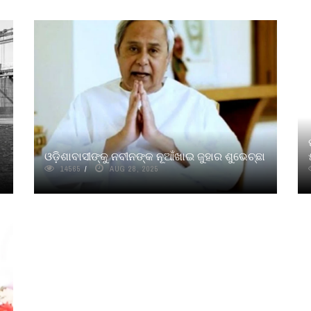
ଓଡ଼ିଶାବାସୀଙ୍କୁ ନବୀନଙ୍କ ନୂଆଁଖାଇ ଜୁହାର ଶୁଭେଚ୍ଛା
14565
AUG 28, 2025