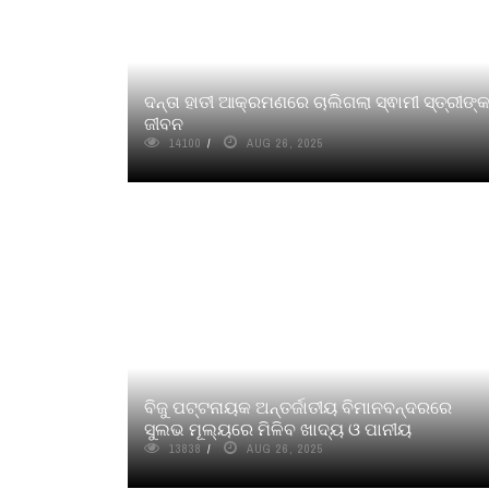
ଦନ୍ତା ହାତୀ ଆକ୍ରମଣରେ ଚାଲିଗଲା ସ୍ଵାମୀ ସ୍ତ୍ରୀଙ୍
ଜୀବନ
14100
AUG 26, 2025
ବିଜୁ ପଟ୍ଟନାୟକ ଅନ୍ତର୍ଜାତୀୟ ବିମାନବନ୍ଦରରେ
ସୁଲଭ ମୂଲ୍ୟରେ ମିଳିବ ଖାଦ୍ୟ ଓ ପାନୀୟ
13838
AUG 26, 2025