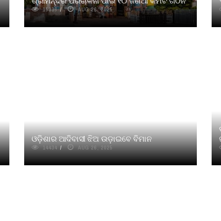
ଶ୍ରୀମନ୍ଦିର ପରିଚାଳନା ପାଇଁ ୧୦ ଜଣିଆ କମିଟି ଗଠନ
15336
AUG 26, 2025
ଓଡ଼ିଶାର ଆଦିବାସୀ ଝିଅ ଉଡ଼ାଇବେ ବିମାନ
14434
AUG 26, 2025