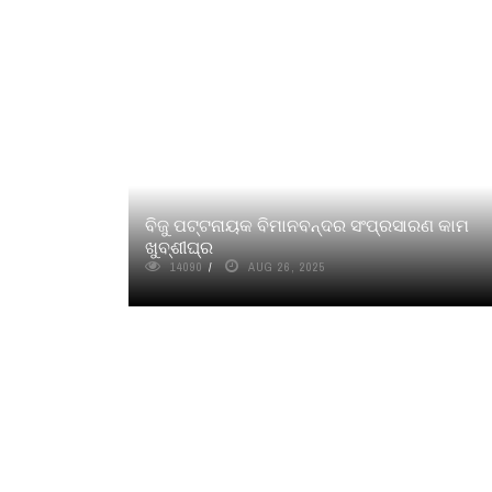
ବିଜୁ ପଟ୍ଟନାୟକ ବିମାନବନ୍ଦର ସଂପ୍ରସାରଣ କାମ
ଖୁବ୍‌ଶୀଘ୍ର
14090
AUG 26, 2025