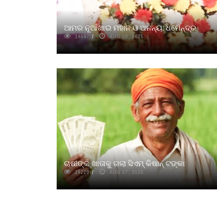
ଆମର ନୂଆଁଖାଇ ମହାନ ଓ ଅନନ୍ୟ: ଧର୍ମେନ୍ଦ୍ର
14547
AUG 28, 2025
ଚାଷୀଙ୍କ ଖାତାକୁ ଗଲା ସିଏମ୍ କିଷାନ୍ ଟଙ୍କା
14229
AUG 27, 2025