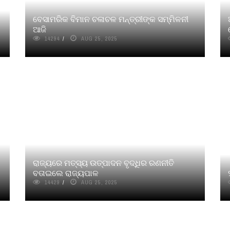
ବେସାମରିକ ବିମାନ ଚଳାଚଳ ମନ୍ତ୍ରୀଙ୍କ ସମ୍ମିଳନୀ
ଆଜି
14294
AUG 25, 2025
ରାଜ୍ୟରେ ମତ୍ସ୍ୟ ଉତ୍ପାଦନ ବୃଦ୍ଧିର ରଣନୀତି
ବତାଇଲେ ରାଜ୍ୟପାଳ
14429
AUG 25, 2025