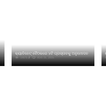
କ୍ୟାବିନେଟ୍‌ ବୈଠକରେ ୪ଟି ପ୍ରସ୍ତାବକୁ ଅନୁମୋଦନ
14575
AUG 25, 2025