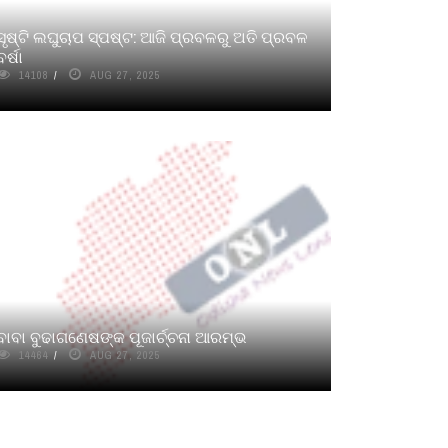
ସୃଷ୍ଟି ଲଘୁଚାପ ସ୍ପଷ୍ଟ: ଆଜି ପ୍ରବଳରୁ ଅତି ପ୍ରବଳ
ବର୍ଷା
14108
AUG 27, 2025
ବାବା ବୁଢାଗଣେଷଙ୍କ ପୂଜାର୍ଚ୍ଚନା ଆରମ୍ଭ
14464
AUG 27, 2025