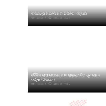
ଭିଜିଲାନ୍ସ ହାତରେ ଧରା ପଡିଲେ ଏସ୍‍ଆଇ
15605
AUG 25, 2025
ଜୈବିକ ଚାଷ ଉପରେ ଚାଷୀ ଗୁରୁତ୍ବ ଦିଅନ୍ତୁ: କନକ
ବର୍ଦ୍ଧନ ସିଂହଦେଓ
15374
AUG 25, 2025