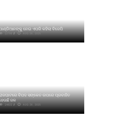
ପାଣ୍ଡିଆନଙ୍କୁ ନେଇ ଏପରି କହିଲା ବିଜେପି
13798
AUG 26, 2025
ରାଜଘାଟରେ ବିପଦ ସଙ୍କେତ ଉପରେ ପ୍ରବାହିତ
ହେଉଛି ଜଳ
14622
AUG 26, 2025