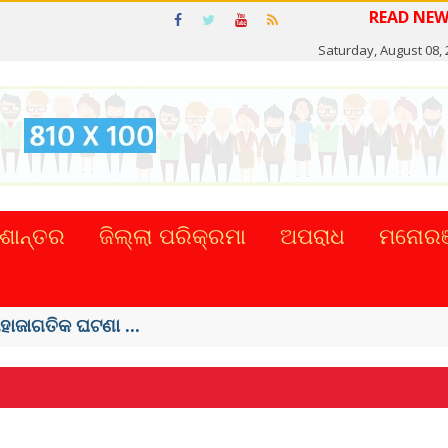
Saturday, August 08,
ଶାନ୍ତର
ଜିଲ୍ଲା ପରିକ୍ରମା
ଅପରାଧ
ମନୋରଞ
ତଙ୍କ, ୫୮ ମୃତ