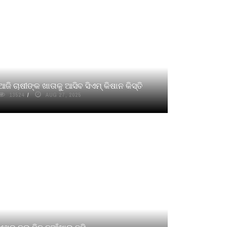
ଆଜି ଚାଷୀଙ୍କ ଖାତାକୁ ଆସିବ ସିଏମ୍‌ କିଷାନ କିସ୍ତି
13524
AUG 27, 2025