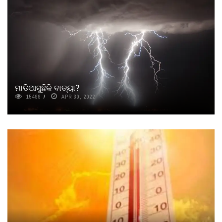
ମାଡିଆସୁଛିକି ବାତ୍ୟା?
15499
APR 30, 2022