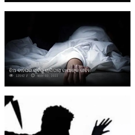
ଝିଅ ବାହଘର ପୂର୍ବରୁ ଚାଲିଗଲା ବାପାଙ୍କ ଜୀବନ
13542
MAY 03, 2022