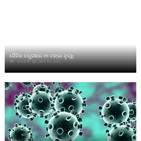
ଦୈନିକ ମଜୁରୀରେ ୧୧ ଟଙ୍କା ବୃଦ୍ଧି
14409
MAY 01, 2022