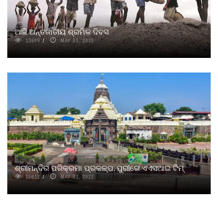
ଆଜି ଅନ୍ତର୍ଜାତୀୟ ଶ୍ରମିକ ଦିବସ
13699
MAY 01, 2022
ଶ୍ରୀମନ୍ଦିର ପରିକ୍ରମା ପ୍ରକଳ୍ପ: ପୁରୀରେ ଏଏସଆଇ ଟିମ୍
15612
MAY 01, 2022