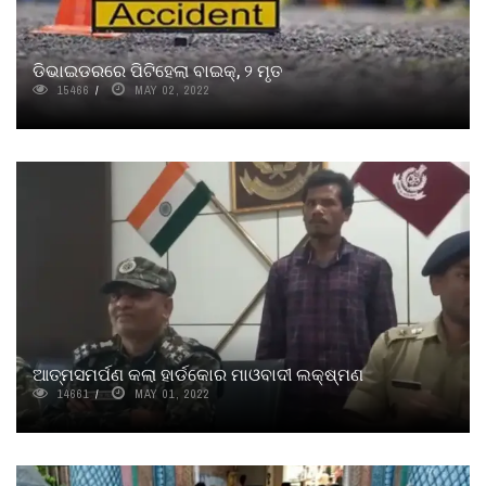
ଡିଭାଇଡରରେ ପିଟିହେଲା ବାଇକ୍, ୨ ମୃତ
15466
MAY 02, 2022
ଆତ୍ମସମର୍ପଣ କଲା ହାର୍ଡକୋର ମାଓବାଦୀ ଲକ୍ଷ୍ମଣ
14661
MAY 01, 2022