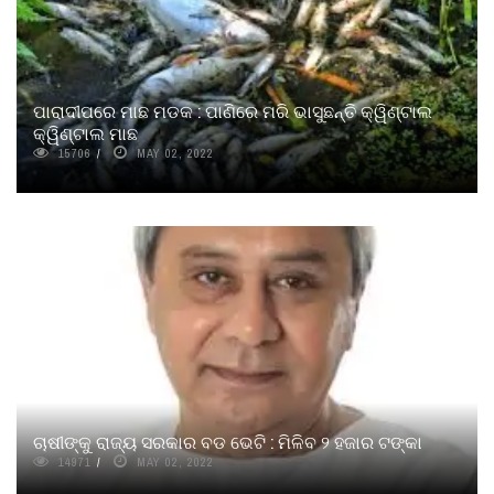
ପାରାଦୀପରେ ମାଛ ମଡକ : ପାଣିରେ ମରି ଭାସୁଛନ୍ତି କ୍ୱିଣ୍ଟାଲ
କ୍ୱିଣ୍ଟାଲ ମାଛ
15706
MAY 02, 2022
ଚାଷୀଙ୍କୁ ରାଜ୍ୟ ସରକାର ବଡ ଭେଟି : ମିଳିବ ୨ ହଜାର ଟଙ୍କା
14971
MAY 02, 2022