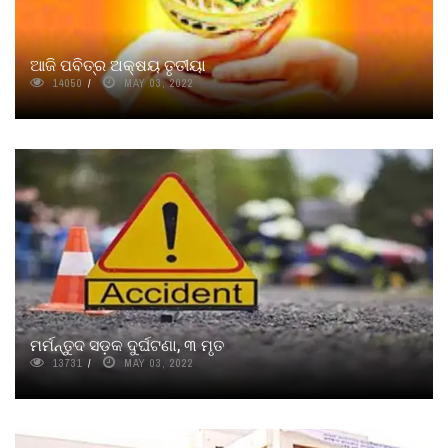
ଆଜି ପବିତ୍ର ଅକ୍ଷୟ ତୃତୀୟା
14050
MAY 03, 2022
ମର୍ମନ୍ତୁଦ ସଡ଼କ ଦୁର୍ଘଟଣା, ୩ ମୃତ
13731
MAY 03, 2022