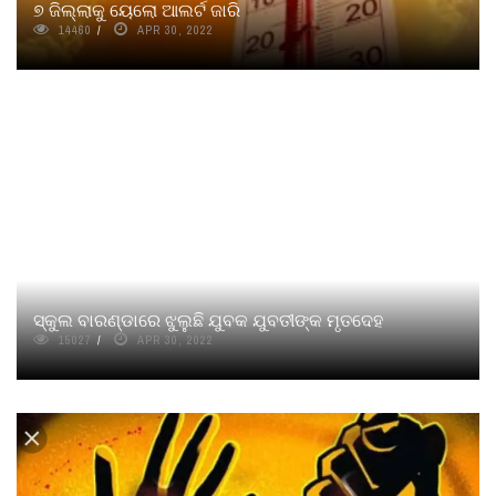
୭ ଜିଲ୍ଲାକୁ ୟେଲୋ ଆଲର୍ଟ ଜାରି
14460
APR 30, 2022
ସ୍କୁଲ ବାରଣ୍ଡାରେ ଝୁଲୁଛି ଯୁବକ ଯୁବତୀଙ୍କ ମୃତଦେହ
15027
APR 30, 2022