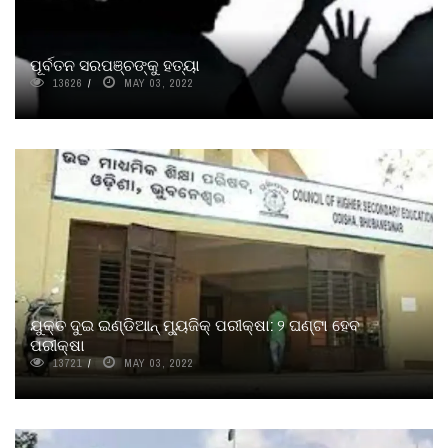
ପୂର୍ବତନ ସରପଞ୍ଚଙ୍କୁ ହତ୍ୟା
13626
MAY 03, 2022
ଯୁକ୍ତ ଦୁଇ ଇଣ୍ଡିଆନ୍ ମ୍ୟୁଜିକ୍ ପରୀକ୍ଷା: ୨ ଘଣ୍ଟା ହେବ
ପରୀକ୍ଷା
13721
MAY 03, 2022