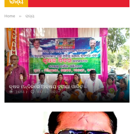
ରାଜ୍ୟ
Home
››
ରାଜ୍ୟ
କୃଷକ ମନ୍ଦିରରେ ଅକ୍ଷୟ ତୃତୀୟା ପାଳିତ
14255
MAY 03, 2022