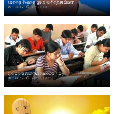
ଦେବଗଡ଼ ବିଧାୟକ ସୁବାସ ପାଣିଗ୍ରାହୀ ଗିରଫ
15818
MAY 01, 2022
ପୁଣି ବଢ଼ିଲା ଓଜେଇଇ ଆବେଦନ ଅବଧି
14487
MAY 01, 2022