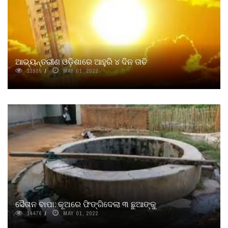
ଆଭ୍ୟନ୍ତରୀଣ ଓଡ଼ିଶାରେ ଆହୁରି ୪ ଦିନ ତାତି
13905
MAY 01, 2022
ସୈତାନ ବାପା: କୂଅରେ ଫିଙ୍ଗିଦେଲା ୩ ଛୁଆଙ୍କୁ
14476
MAY 01, 2022