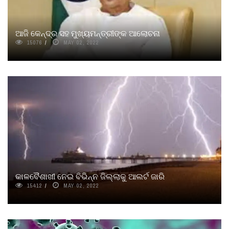
ଆଜି କେନ୍ଦ୍ର ସହ ମୁଖ୍ୟମନ୍ତ୍ରୀଙ୍କ ଆଲୋଚନା
15076
MAY 02, 2022
କାଳବୈଶାଖୀ ନେଇ ବିଭିନ୍ନ ଜିଲ୍ଲାକୁ ଆଲର୍ଟ ଜାରି
15412
MAY 02, 2022