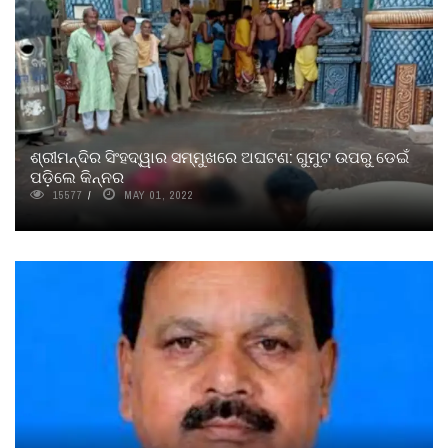
ଶ୍ରୀମନ୍ଦିର ସିଂହଦ୍ୱାର ସମ୍ମୁଖରେ ଅଘଟଣ: ଗୁମୁଟ ଉପରୁ ଡେଇଁ
ପଡ଼ିଲେ କିନ୍ନର
15577
MAY 01, 2022