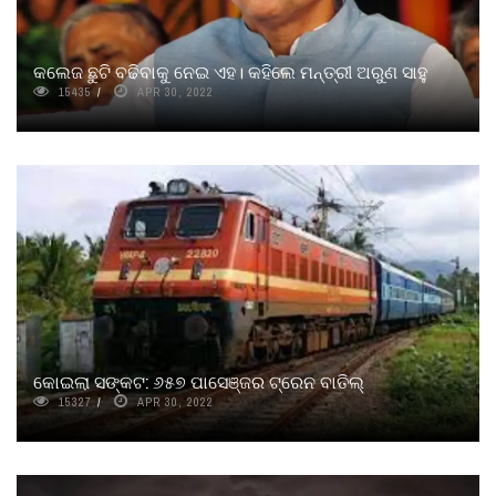
କଲେଜ ଛୁଟି ବଢିବାକୁ ନେଇ ଏହ। କହିଲେ ମନ୍ତ୍ରୀ ଅରୁଣ ସାହୁ
15435
APR 30, 2022
କୋଇଲା ସଙ୍କଟ: ୬୫୭ ପାସେଞ୍ଜର ଟ୍ରେନ ବାତିଲ୍‌
15327
APR 30, 2022