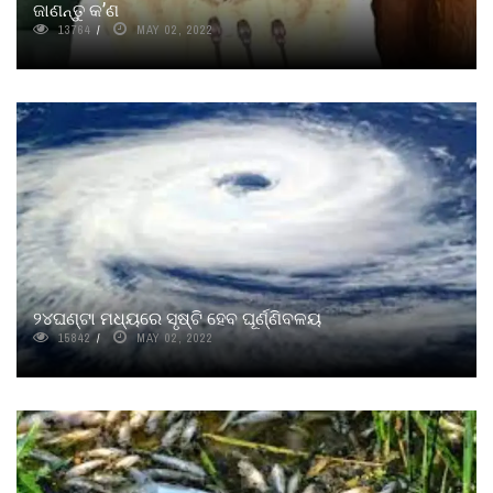
ଜାଣନ୍ତୁ କ’ଣ
13764
MAY 02, 2022
୨୪ଘଣ୍ଟା ମଧ୍ୟରେ ସୃଷ୍ଟି ହେବ ଘୂର୍ଣ୍ଣିବଳୟ
15842
MAY 02, 2022