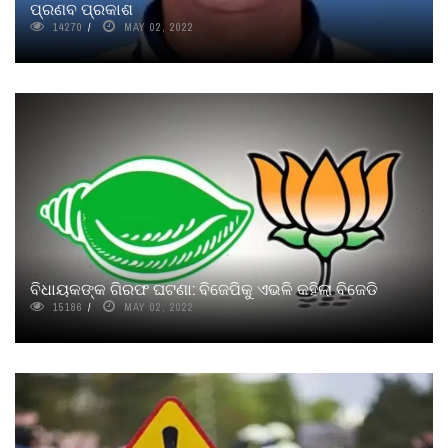
ପ୍ରଣବ ପ୍ରକାଶ
14270
MAY 02, 2022
ବିଧାୟକଙ୍କ ଗିରଫ ଘଟଣା: ବିଜେପିକୁ ଏଭଳି କହିଲା ବିଜେଡି
15186
MAY 02, 2022