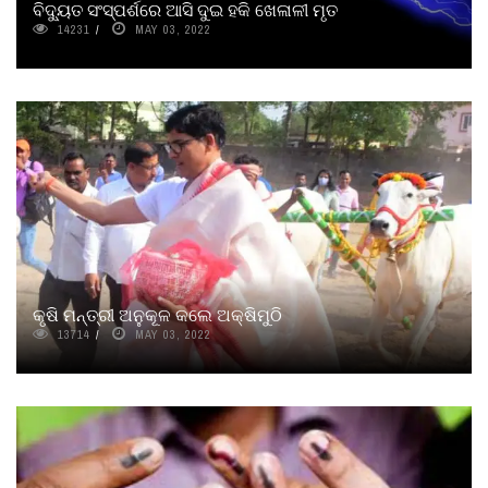
ବିଦ୍ୟୁତ ସଂସ୍ପର୍ଶରେ ଆସି ଦୁଇ ହକି ଖେଳାଳୀ ମୃତ
14231
MAY 03, 2022
କୃଷି ମନ୍ତ୍ରୀ ଅନୁକୂଳ କଲେ ଅକ୍ଷିମୁଠି
13714
MAY 03, 2022