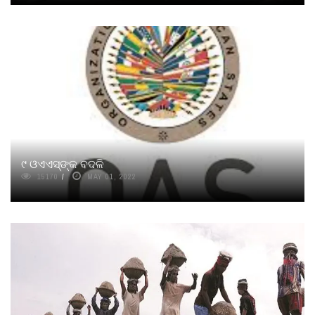
୯ ଓଏଏସ୍‌ଙ୍କ ବଦଳି
15170
MAY 01, 2022