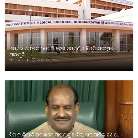
ଏମ୍‌ସର ସଫଳତା : ଯୋଡି ହେଲା ସମ୍ପୂର୍ଣ୍ଣ ଛିଣ୍ଡି ଯାଇଥିବା
ଆଙ୍ଗୁଳି
14826
MAY 02, 2022
ସିମ ଜାଲିଆତି ଘଟଣାରେ ସାମ୍ନାକୁ ଆସିଲା ସାଙ୍ଘାତିକ ତଥ୍ୟ,