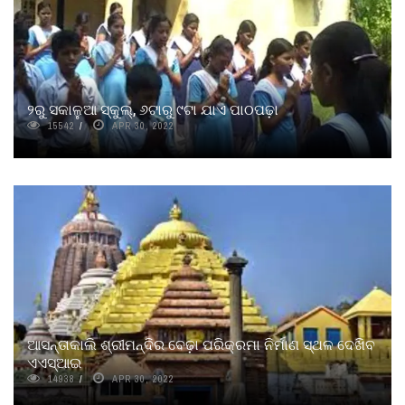
୨ରୁ ସକାଳୁଆ ସ୍କୁଲ୍‌, ୬ଟାରୁ ୯ଟା ଯାଏ ପାଠପଢ଼ା
15542
APR 30, 2022
ଆସନ୍ତାକାଲି ଶ୍ରୀମନ୍ଦିର ବେଢ଼ା ପରିକ୍ରମା ନିର୍ମାଣ ସ୍ଥଳ ଦେଖିବ
ଏଏସ୍‌ଆଇ
14938
APR 30, 2022