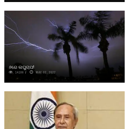
୬ରେ ଲଘୁଚାପ!
14186
MAY 02, 2022