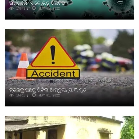
ରାଜ୍ୟରେ ୧୧ କୋଭିଡ଼ ପଜିଟିଭ
13842
MAY 01, 2022
ଟ୍ରକକୁ ପଛରୁ ପିଟିଲା ଆମ୍ବୁଲାନ୍ସ: ୩ ମୃତ
15615
MAY 01, 2022