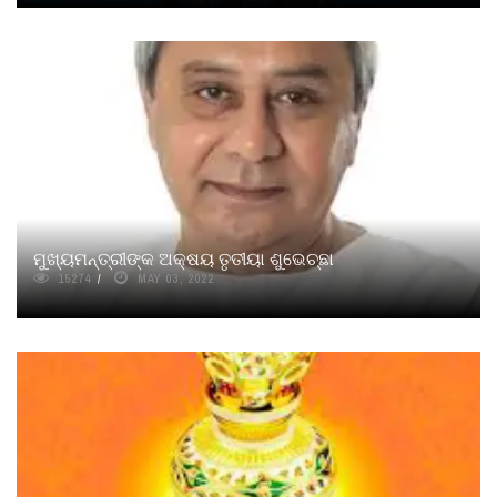
ମୁଖ୍ୟମନ୍ତ୍ରୀଙ୍କ ଅକ୍ଷୟ ତୃତୀୟା ଶୁଭେଚ୍ଛା
15274
MAY 03, 2022