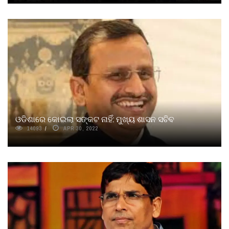
ଓଡିଶାରେ କୋଇଲା ସଙ୍କଟ ନାହିଁ: ମୁଖ୍ୟ ଶାସନ ସଚିବ
14093
APR 30, 2022