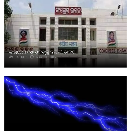
କଂଗ୍ରେସ ବିଧାୟକଙ୍କୁ ଦିଲ୍ଲୀ ଡାକରା
15813
MAY 03, 2022