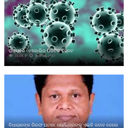
ରାଜ୍ୟରେ ୧୧ କୋଭିଡ଼ ପଜିଟିଭ ଚିହ୍ନଟ
15196
MAY 02, 2022
ବିଧାୟକଙ୍କ ଗିରଫ ଘଟଣା: ଧର୍ମେନ୍ଦ୍ରଙ୍କୁ ଏଭଳି ଜବାବ ଦେଲେ