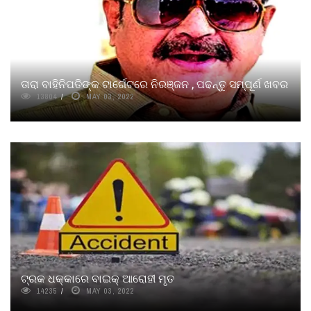
ତାରା ବାହିନିପତିଙ୍କ ଟାର୍ଗେଟରେ ନିରଞ୍ଜନ , ପଢନ୍ତୁ ସମ୍ପୂର୍ଣ ଖବର
13804
MAY 03, 2022
ଟ୍ରକ ଧକ୍କାରେ ବାଇକ୍ ଆରୋହୀ ମୃତ
14235
MAY 03, 2022