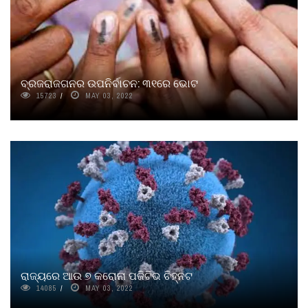
ବ୍ରଜରାଜଗନର ଉପନିର୍ବାଚନ: ୩୧ରେ ଭୋଟ
15723
MAY 03, 2022
ରାଜ୍ୟରେ ଆଉ ୭ କରୋନା ପଜିଟିଭ ଚିହ୍ନଟ
14085
MAY 03, 2022