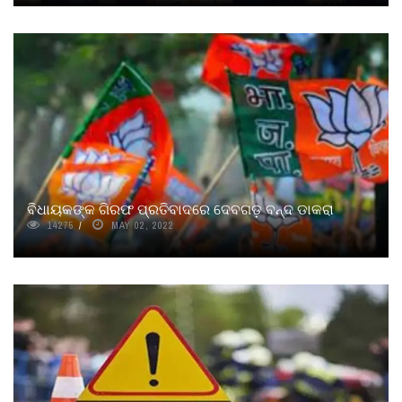
ବିଧାୟକଙ୍କ ଗିରଫ ପ୍ରତିବାଦରେ ଦେବଗଡ଼ ବନ୍ଦ ଡାକରା
14275
MAY 02, 2022