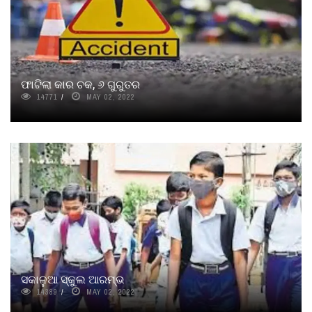
ଫାଟିଲା କାର ଚକ, ୬ ଗୁରୁତର
14771
MAY 02, 2022
ସକାଳୁଆ ସ୍କୁଲ ଆରମ୍ଭ
14389
MAY 02, 2022