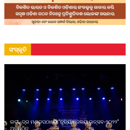
ସଂସ୍କୃତି
ରବୀନ୍ଦ୍ର ମଣ୍ଡପଠାରେ "ନୃତ୍ୟାଞ୍ଜଳୟ ଉତ୍ସବ-୨୦୨୨"
ଅନୁଷ୍ଠିତ