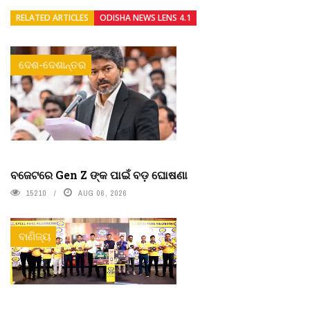
RELATED ARTICLES
ODISHA NEWS LENS 4.1
ଦେଶ-ଦେଶାନ୍ତର
ବଜେଟରେ Gen Z ଙ୍କ ପାଇଁ ବଡ଼ ଘୋଷଣା
15210
AUG 06, 2026
ବାଣିଜ୍ୟ