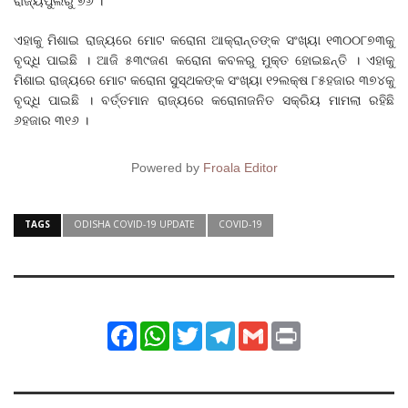
ରାଜ୍ୟପୁଲରୁ ୭୬ ।
ଏହାକୁ ମିଶାଇ ରାଜ୍ୟରେ ମୋଟ କରୋନା ଆକ୍ରାନ୍ତଙ୍କ ସଂଖ୍ୟା ୧୩୦୦୮୭୩କୁ
ବୃଦ୍ଧି ପାଇଛି । ଆଜି ୫୩୯ଜଣ କରୋନା କବଳରୁ ମୁକ୍ତ ହୋଇଛନ୍ତି । ଏହାକୁ
ମିଶାଇ ରାଜ୍ୟରେ ମୋଟ କରୋନା ସୁସ୍ଥକଙ୍କ ସଂଖ୍ୟା ୧୨ଲକ୍ଷ ୮୫ହଜାର ୩୭୪କୁ
ବୃଦ୍ଧି ପାଇଛି । ବର୍ତ୍ତମାନ ରାଜ୍ୟରେ କରୋନାଜନିତ ସକ୍ରିୟ ମାମଲା ରହିଛି
୬ହଜାର ୩୧୬ ।
Powered by
Froala Editor
TAGS
ODISHA COVID-19 UPDATE
COVID-19
Facebook
WhatsApp
Twitter
Telegram
Gmail
Print