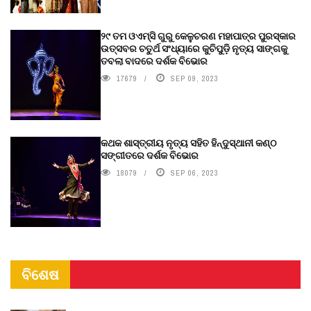
୨୯ ତମ ଓଏମ୍‌ସି ଗୁରୁ କେଳୁଚରଣ ମହାପାତ୍ର ପୁରସ୍କାର
ଉତ୍ସବର ଚତୁର୍ଥ ସଂଧ୍ୟାରେ କୁଚିପୁଡ଼ି ନୃତ୍ୟ ସାଙ୍ଗକୁ
ତବଲା ବାଦରେ ଦର୍ଶକ ବିଭୋର
17679
SEP 09, 2023
କଥକ ଶାସ୍ତ୍ରୀୟ ନୃତ୍ୟ ସହିତ ହିନ୍ଦୁସ୍ଥାନୀ କଣ୍ଠ
ସଙ୍ଗୀତରେ ଦର୍ଶକ ବିଭୋର
18079
SEP 06, 2023
ବିଶେଷ