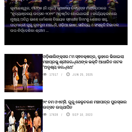
ଭୁବନେଶ୍ୱର, ୧୫/୦୫ (ନି.ପ୍ର.): ସ୍ଥାନୀୟ ରବୀନ୍ଦ୍ର ମଣ୍ଡପଠାରେ
"ନୃତ୍ୟାଞ୍ଜଳୟ ଉତ୍ସବ-୨୦୨୨" ଅନୁଷ୍ଠିତ ହୋଇଯାଇଛି । କାର୍ଯ୍ୟକ୍ରମରେ
ମୁଖ୍ୟ ଅତିଥି ଭାବେ ଧର୍ମଶାଳା ବିଧାୟକ ସ୍ଵାଧୀନ ହିମାଂଶୁ ଶେଖର ସାହୁ,
ପଦ୍ମଶ୍ରୀ ଗୁରୁ କୁମକୁମ ମହାନ୍ତି, ଓଡ଼ିଆ ଭାଷା, ସାହିତ୍ୟ ଓ ସଂସ୍କୃତି ବିଭାଗର
ଉପ-ନିର୍ଦ୍ଦେଶିକା ଶ୍ରୀମ ...
ଓଡ଼ିଶାଲିଙ୍କ୍ସର ୮ମ ସ୍ଵନକ୍ଷତ୍ର, ଲୁହରେ ଭିଜାଇଲା
ମହାପ୍ରଭୁ ଶ୍ରୀଜଗନ୍ନାଥଙ୍କ ଭକ୍ତି ଆଧାରିତ ନାଟକ
‘ଅଦୃଶ୍ୟ ଜଗନ୍ନାଥ‘
17017
JUN 25, 2025
୨୯ ତମ ଓଏମ୍‌ସି. ଗୁରୁ କେଳୁଚରଣ ମହାପାତ୍ର ପୁରସ୍କାର
ଉତ୍ସବ ଉଦ୍‍ଯାପିତ
17628
SEP 10, 2023