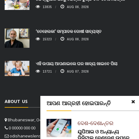
13835
AUG 06, 2026
‘ତେହେଲକା’ ସମ୍ପାଦକ ଦୋଷୀ ସାବ୍ୟସ୍ତ
15323
AUG 06, 2026
ଏହି ଉପାୟ ଆପଣାଇଲେ ଘର ଖାଦ୍ୟ ଖାଇବେ ପିଲା
13721
AUG 07, 2026
ABOUT US
ଆପଣ ଆଗ୍ରହୀ ହୋଇପାରନ୍ତି
Bhubaneswar, Odisha, India
ଦେଶ-ଦେଶାନ୍ତର
0 00000 000 00
ୟୁପିଆଇ ଓ ଅନ୍ୟାନ୍ୟ
odishanewslens@gmail.com
ଡିଜିଟାଲ୍ ନେଣଦେଣ ଉପରେ