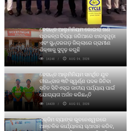
ବେଦାନ୍ତ ଆଲୁମିନିୟମ କୋଇଲା ଖଣି
ପ୍ରକଳ୍ପ ବିଦ୍ୟା ଜରିଆରେ ଝାରସୁଗୁଡ଼ା
ଏବଂ ସୁନ୍ଦରଗଡ଼ ଜିଲ୍ଲାରେ ଗ୍ରାମୀଣ
ଶିକ୍ଷାକୁ ସୁଦୃଢ଼ କରୁଛି
14146
AUG 04, 2026
ବେଦାନ୍ତ ଆଲୁମିନିୟମ ସମର୍ଥିତ ଯୁବ
ତୀରନ୍ଦାଜ ୩ଟି ସ୍ୱର୍ଣ୍ଣ ପଦକ ଜିତିବା
ସହିତ ସିବିଏସ୍ଇ ଜାତୀୟ ପର୍ଯ୍ୟାୟ ପାଇଁ
ଯୋଗ୍ୟତା ଅର୍ଜନ କରିଛନ୍ତି
14439
AUG 01, 2026
ଏକ୍ଜିମ ବ୍ୟାଙ୍କ ଭୁବନେଶ୍ୱରରେ
ଆଞ୍ଚଳିକ କାର୍ଯ୍ୟାଳୟ ସ୍ଥାପନ କରିବ,