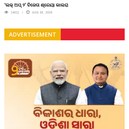
‘ଲକ୍ ଅପ୍ ୨’ ବିଜେତା ଶ୍ରେୟା କାଲରା
14811
AUG 06, 2026
ADVERTISEMENT