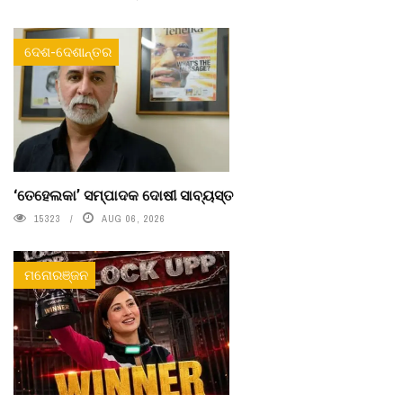
ଦେଶ-ଦେଶାନ୍ତର
‘ତେହେଲକା’ ସମ୍ପାଦକ ଦୋଷୀ ସାବ୍ୟସ୍ତ
15323
AUG 06, 2026
ମନୋରଞ୍ଜନ