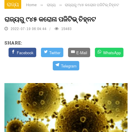
ରାଜ୍ୟ
Home
››
ରାଜ୍ୟ
››
ରାଜ୍ୟରୁ ୯୪୫ କରୋନା ପଜିଟିଭ୍ ଚିହ୍ନଟ
ରାଜ୍ୟରୁ ୯୪୫ କରୋନା ପଜିଟିଭ୍ ଚିହ୍ନଟ
2022-07-19 06:04:44
15483
SHARE:
Facebook
Twitter
E-Mail
WhatsApp
Telegram