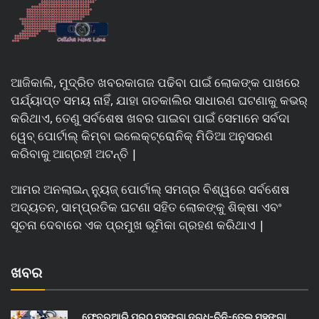
ଆଜିକାଲି, ମୁଦ୍ରିତ ଖବରକାଗଜ ପଢିବା ପାଇଁ ଲୋକଙ୍କ ପାଖରେ
ପର୍ଯ୍ୟାପ୍ତ ସମୟ ନାହିଁ, ଯାହା ଗତକାଲିର ସାଧାରଣ ଘଟଣାକୁ କଭର୍
କରିଥାଏ, ତେଣୁ ସର୍ବଶେଷ ଖବର ପାଇବା ପାଇଁ ସେମାନେ ସର୍ବଦା
ୱେବ୍ ପୋର୍ଟାଲ୍ କିମ୍ବା ଇଲେକ୍ଟ୍ରୋନିକ୍ ମିଡିଆ ଅନୁସରଣ
କରିବାକୁ ଆଗ୍ରହୀ ଅଟନ୍ତି |
ଆମର ଅନଲାଇନ୍ ନ୍ୟୁଜ୍ ପୋର୍ଟାଲ୍ ସମଗ୍ର ବିଶ୍ୱରେ ସର୍ବଶେଷ
ଅଦ୍ୟତନ, ସାମ୍ପ୍ରତିକ ଘଟଣା ସହିତ ଲୋକଙ୍କୁ ଶିକ୍ଷା ଏବଂ
ସୂଚନା ଦେବାରେ ଏକ ପ୍ରମୁଖ ଭୂମିକା ଗ୍ରହଣ କରିଥାଏ |
ଖବର
ଫେବ୍ରୁଆରି ପରଠୁ ମହଙ୍ଗା ଦୁଗ୍ଧ-ଚିନି-ତେଲ ମହଙ୍ଗା