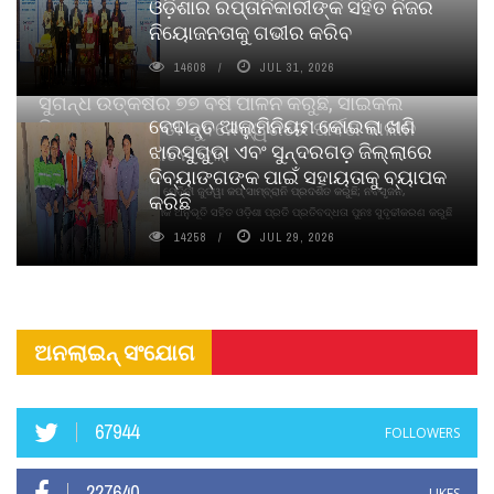
ଓଡ଼ିଶାର ରପ୍ତାନିକାରୀଙ୍କ ସହିତ ନିଜର
ନିୟୋଜନତାକୁ ଗଭୀର କରିବ
14608
JUL 31, 2026
ସୁଗନ୍ଧ ଉତ୍କର୍ଷର ୭୭ ବର୍ଷ ପାଳନ କରୁଛି, ସାଇକଲ
ବେଦାନ୍ତ ଆଲୁମିନିୟମ କୋଇଲା ଖଣି
ପିୟୋର୍‌ ଅଗରବତୀ ଭୁବନେଶ୍ୱରରେ ପାର୍ବଣ କାଳୀନ
ଝାରସୁଗୁଡା ଏବଂ ସୁନ୍ଦରଗଡ଼ ଜିଲ୍ଲାରେ
ନବସୃଜନ ଉନ୍ମୋଚନ କଲା
ଦିବ୍ୟାଙ୍ଗଙ୍କ ପାଇଁ ସହାୟତାକୁ ବ୍ୟାପକ
ବାଉଁଶ ବିହୀନ କଠିନ ଧୂପ ଏବଂ ମେଦିନୀ ଜୁଡୱା କପ୍‌ ସାମ୍ବ୍ରାନି ପ୍ରଦର୍ଶିତ କରୁଛି; ନବସୃଜନ,
କରିଛି
ଦୀର୍ଘସ୍ଥାୟିତା ଏବଂ ଆଧ୍ୟାତ୍ମିକ ଅନୁଭୂତି ସହିତ ଓଡ଼ିଶା ପ୍ରତି ପ୍ରତିବଦ୍ଧତା ପୁନଃ ସୁଦୃଢୀକରଣ କରୁଛି
14258
JUL 29, 2026
ଅନଲାଇନ୍ ସଂଯୋଗ
67944
FOLLOWERS
227640
LIKES