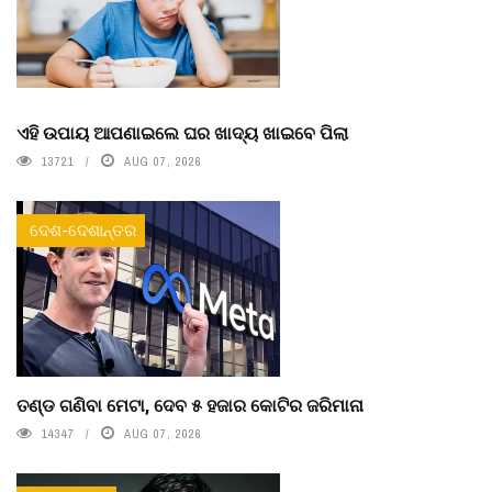
ଏହି ଉପାୟ ଆପଣାଇଲେ ଘର ଖାଦ୍ୟ ଖାଇବେ ପିଲା
13721
AUG 07, 2026
ଦେଶ-ଦେଶାନ୍ତର
ତଣ୍ଡ ଗଣିବା ମେଟା, ଦେବ ୫ ହଜାର କୋଟିର ଜରିମାନା
14347
AUG 07, 2026