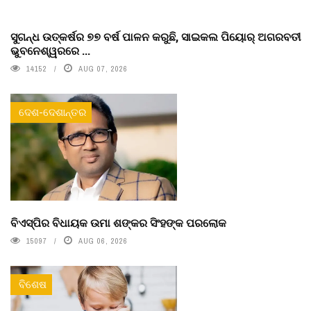
ସୁଗନ୍ଧ ଉତ୍କର୍ଷର ୭୭ ବର୍ଷ ପାଳନ କରୁଛି, ସାଇକଲ ପିୟୋର୍‌ ଅଗରବତୀ
ଭୁବନେଶ୍ୱରରେ ...
14152
AUG 07, 2026
ଦେଶ-ଦେଶାନ୍ତର
ବିଏସ୍‌ପିର ବିଧାୟକ ଉମା ଶଙ୍କର ସିଂହଙ୍କ ପରଲୋକ
15097
AUG 06, 2026
ବିଶେଷ