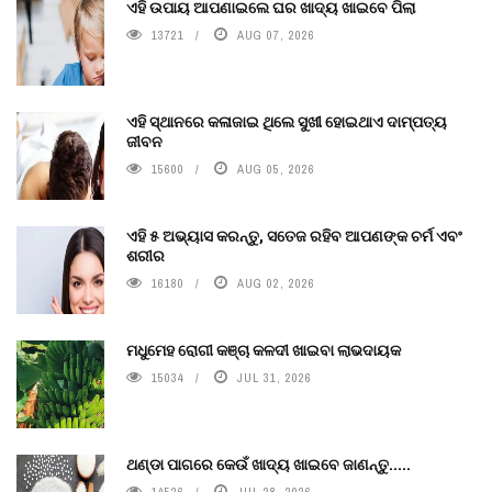
ଏହି ଉପାୟ ଆପଣାଇଲେ ଘର ଖାଦ୍ୟ ଖାଇବେ ପିଲା
13721
AUG 07, 2026
ଏହି ସ୍ଥାନରେ କଳାଜାଇ ଥିଲେ ସୁଖୀ ହୋଇଥାଏ ଦାମ୍ପତ୍ୟ
ଜୀବନ
15600
AUG 05, 2026
ଏହି ୫ ଅଭ୍ୟାସ କରନ୍ତୁ, ସତେଜ ରହିବ ଆପଣଙ୍କ ଚର୍ମ ଏବଂ
ଶରୀର
16180
AUG 02, 2026
ମଧୁମେହ ରୋଗୀ କଞ୍ଚା କଳଦୀ ଖାଇବା ଲାଭଦାୟକ
15034
JUL 31, 2026
ଥଣ୍ଡା ପାଗରେ କେଉଁ ଖାଦ୍ୟ ଖାଇବେ ଜାଣନ୍ତୁ.....
14526
JUL 28, 2026