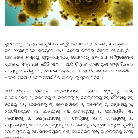
ଭୁବନେଶ୍ୱ : ରାଜ୍ୟରେ ପୁଣି ଉପରମୁହାଁ ହେବାରେ ଲାଗିଛି କରୋନା ସଂକ୍ରମଣ ।
ଗତ ୨୪ଘଣ୍ଟାରେ ରାଜ୍ୟରେ ୯୪୫ କରୋନା ପଜିଟିଭ୍ ଚିହ୍ନଟ ହୋଇଛନ୍ତି ।
ସେମାନଙ୍କ ମଧ୍ୟରୁ କ୍ୱାରେଣ୍ଟାଇନ୍ ସେଣ୍ଟରରୁ ୫୫୩ଜଣ ରହିଥିବାବେଳେ
ସ୍ଥାନୀୟ ସଂକ୍ରମଣ ରହିଛି ୩୯୨ । ଆଜି ଚିହ୍ନଟ ହେଶଇଥିବା ସଂକ୍ରମିତଙ୍କ
ମଧ୍ୟରୁ ୧୮ବର୍ଷରୁ କମ୍ ୧୧୦ଜଣ ରହିଛନ୍ତି । ଯାହା ଚିନ୍ତାର କାରଣ ପାଲଟିଛି ।
ଏନେଇ ସୂଚନା ଓ ଲୋକ ସଂପର୍କ ବିଭାଗ ପକ୍ଷରୁ ସୂଚନା ମିଳିଛି ।
ଆଜି ଚିହ୍ନଟ ହୋଇଥିବା ସଂକ୍ରମିତଙ୍କ ମଧ୍ୟରେ ଅନୁଗୁଳରୁ ୨ଜଣ,
ବାଲେଶ୍ୱରରୁ ୫, ବରଗଡରୁ ୯, ଭଦ୍ରକରୁ ୬, ବଲାଙ୍ଗୀରରୁ ୧୨, ବୌଦ୍ଧରୁ ୧୨,
କଟକରୁ ୭୫, ଦେବଗଡରୁ ୩, ଢେଙ୍କାନାଳରୁ ୨, ଗଜପତିରୁ ୯, ଗଞ୍ଜାମରୁ ୪,
ଜଗତସିଂହପୁରରୁ ୧୪, ଯାଜପୁରରୁ ୧୩, ଝାରସୁଗୁଡାରୁ ୫, କଳାହାଣ୍ଡିରୁ ୧୮,
କନ୍ଧମାଳରୁ ୪, କେନ୍ଦ୍ରାପଡାରୁ ୨, ଖୋର୍ଦ୍ଧାରୁ ୩୭୧, କୋରାପୁଟରୁ ୬,
ମୟୂରଭଞ୍ଜରୁ ୩୨, ନବରଙ୍ଗପୁରରୁ ୩, ନୟାଗଡରୁ ୨୭, ନୂଆପଡାରୁ ୭, ପୁରୀରୁ
୨୦, ରାୟଗଡାରୁ ୧୫, ସମ୍ବଲପୁରରୁ ୫୩, ସୋନପୁରରୁ ୩୭, ସୁନ୍ଦରଗଡରୁ ୧୦୩,