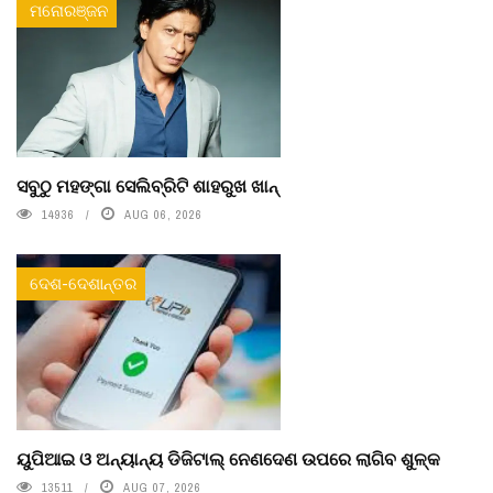
ମନୋରଞ୍ଜନ
ସବୁଠୁ ମହଙ୍ଗା ସେଲିବ୍ରିଟି ଶାହରୁଖ ଖାନ୍
14936
AUG 06, 2026
ଦେଶ-ଦେଶାନ୍ତର
ୟୁପିଆଇ ଓ ଅନ୍ୟାନ୍ୟ ଡିଜିଟାଲ୍ ନେଣଦେଣ ଉପରେ ଲାଗିବ ଶୁଳ୍କ
13511
AUG 07, 2026