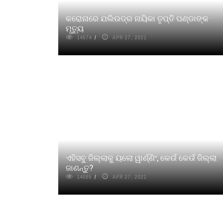
କରୋନାରେ ଯଲିଉଡ୍‌ର ନାୟିକା ତୃପ୍ତି ପଣ୍ଡାଙ୍କ
ମୃତ୍ୟୁ
14574
APR 27, 2021
ଏହିସବୁ ଜିଲ୍ଲାକୁ ୟଲୋ ୱାର୍ଣ୍ଣିଂ, କେଉଁ କେଉଁ ଜିଲ୍ଲା
ଜାଣନ୍ତୁ?
14085
APR 27, 2021