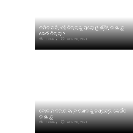
କମିବ ତାତି, ଏହି ଜିଲ୍ଲାକୁ ୟଲୋ ୱାର୍ଣ୍ଣିଂ, ଜାଣନ୍ତୁ
କେଉଁ ଜିଲ୍ଲା ?
14942
APR 28, 2021
ଦୋକାନ ବଜାର ବନ୍ଦ ରଖିବାକୁ ନିଷ୍ପତ୍ତି, କେଉଁଠି
ଜାଣନ୍ତୁ
14034
APR 28, 2021