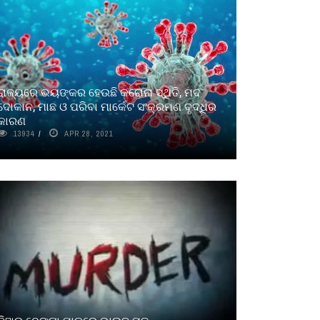
ରାଜ୍ୟରେ ଭୟଙ୍କର ହେଉଛି କରୋନା ସ୍ଥିତି, ମଦ
ଦୋକାନ, ମାଛ ଓ ପରିବା ମାର୍କେଟ ସଂକ୍ରମଣ ବୃଦ୍ଧିର
କାରଣ
13934
APR 28, 2021