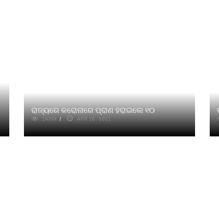
ରାଜ୍ୟରେ କରୋନାରେ ପ୍ରାଣ ହରାଇଲେ ୧୦
14366
APR 28, 2021