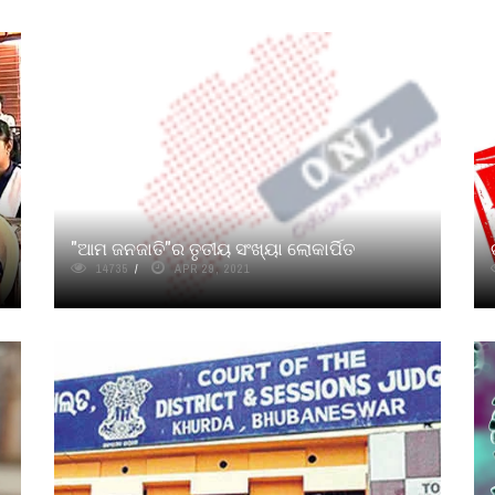
"ଆମ ଜନଜାତି"ର ତୃତୀୟ ସଂଖ୍ୟା ଲୋକାର୍ପିତ
14735
APR 29, 2021