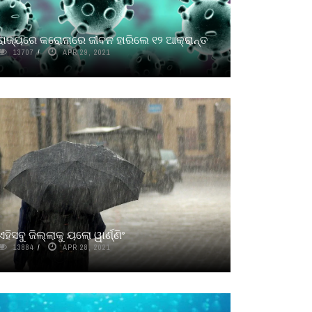
ରାଜ୍ୟରେ କରୋନାରେ ଜୀବନ ହାରିଲେ ୧୨ ଆକ୍ରାନ୍ତ
13707
APR 29, 2021
ଏହିସବୁ ଜିଲ୍ଲାକୁ ୟଲୋ ୱାର୍ଣ୍ଣିଂ
13884
APR 28, 2021