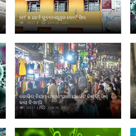
ମେ’ ୫ ଯାଏଁ ଭୁବନେଶ୍ୱର କୋର୍ଟ ସିଲ
14227
APR 29, 2021
କୋଭିଡ୍‌ ନିୟମ ଉଲ୍ଲଂଘନ : ମାର୍କେଟ୍ ବିଲ୍ଡିଂ ସିଲ୍
କଲା ବିଏମ୍‌ସି
15817
APR 28, 2021