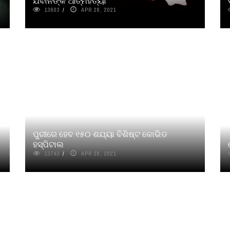
ଯବାନଙ୍କ ଆତ୍ମହତ୍ୟା
13603
APR 28, 2021
ପୁରୀରେ ହେବ ୧୫୦ ଶଯ୍ୟା ବିଶିଷ୍ଟ କୋଭିଡ
ହସ୍ପିଟାଲ
13743
APR 28, 2021