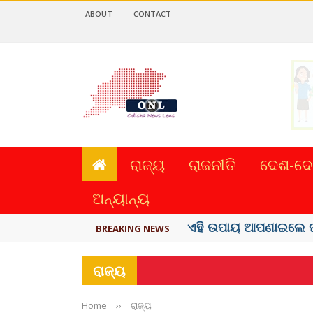
ABOUT
CONTACT
ରାଜ୍ୟ
ରାଜନୀତି
ଦେଶ-ଦେ
ଅନ୍ୟାନ୍ୟ
ସବୁଠୁ ମହଙ୍ଗା ସେଲିବ୍ରିଟି
BREAKING NEWS
ରାଜ୍ୟ
Home
››
ରାଜ୍ୟ