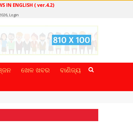
READ NEWS IN ENGLISH ( ver.4.2)
 2026,
Login
୍ଜନ
ଖେଳ ଖବର
ବାଣିଜ୍ୟ