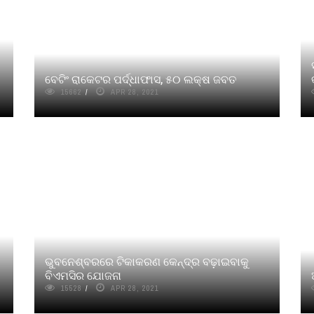
ବେଟିଂ ରାକେଟର ପର୍ଦ୍ଧାଫାସ, ୫୦ ଲକ୍ଷ ଜବତ
15662
APR 28, 2021
ଭୁବନେଶ୍ବରରେ ଟିକାକରଣ କେନ୍ଦ୍ର ବଢ଼ାଇବାକୁ
ବିଏମସିର ଯୋଜନା
15528
APR 28, 2021