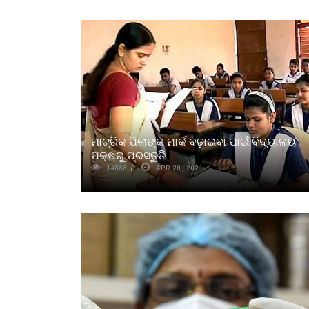
ମାଟ୍ରିକ ପିଲାଙ୍କ ମାର୍କ ବଢ଼ାଇବା ପାଇଁ ବିଦ୍ୟାଳୟ
ପକ୍ଷରୁ ପ୍ରସ୍ତୁତି
14888
APR 29, 2021