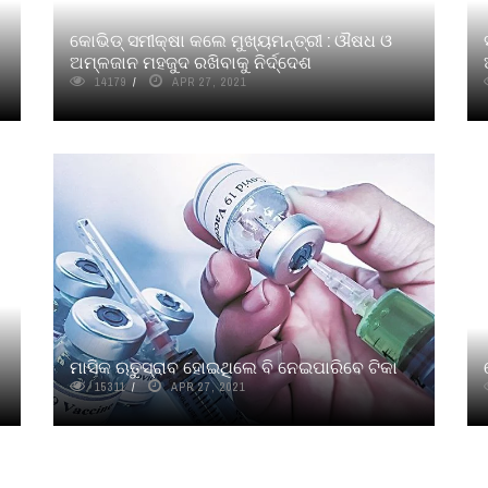
କୋଭିଡ୍ ସମୀକ୍ଷା କଲେ ମୁଖ୍ୟମନ୍ତ୍ରୀ : ଔଷଧ ଓ
ଅମ୍ଳଜାନ ମହଜୁଦ ରଖିବାକୁ ନିର୍ଦ୍ଦେଶ
14179
APR 27, 2021
ମାସିକ ଋତୁସ୍ରାବ ହୋଇଥିଲେ ବି ନେଇପାରିବେ ଟିକା
15311
APR 27, 2021