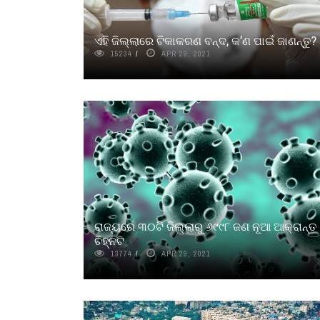
ଏହି ଜିଲ୍ଲାରେ ଟିକାକରଣ ବନ୍ଦ, କ’ଣ ପାଇଁ ଜାଣନ୍ତୁ?
15234
APR 29, 2021
ରାଜ୍ୟରେ ୩୦ଟି ଜିଲ୍ଲାରୁ ୬୯୯୮ ଜଣ ନୂଆ ଆକ୍ରାନ୍ତ
ଚିହ୍ନଟ
13774
APR 29, 2021