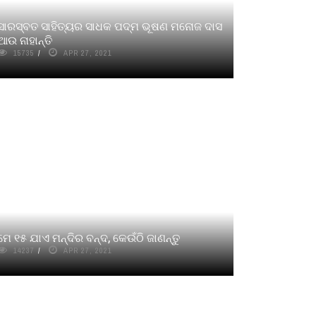
ସାରସ୍ବତ ସାହିତ୍ୟର ସାଧକ ପଦ୍ମ ଭୂଷଣ ମନୋଜ ଦାସ
ଆଉ ନାହାନ୍ତି
15735
APR 27, 2021
ମେ ୧୫ ଯାଏ ମନ୍ଦିର ବନ୍ଦ, କେଉଁଠି ଜାଣନ୍ତୁ
14237
APR 27, 2021