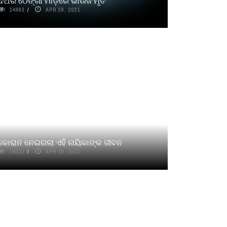
ଦିଅର ଠେଙ୍ଗା ମାଡ଼ରେ ଭାଉଜ ମୃତ
14983
APR 28, 2021
କୋରାନ ନେଇଗଲା ଏହି ନାୟିକାଙ୍କ ଜୀବନ
14022
APR 28, 2021