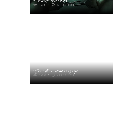
୩ କନଷ୍ଟେବଳ ଗିରଫ
15601
APR 28, 2021
ପୁଲିସ ଲାଠି ମାଡ଼ରେ ମାମୁ ମୃତ
14566
APR 28, 2021