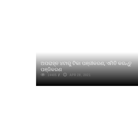
ଅପରାହ୍ନ ୪ଟାରୁ ଟିକା ପଞ୍ଜୀକରଣ, ଏମିତି କରନ୍ତୁ
ପଞ୍ଜିକରଣ
14405
APR 28, 2021