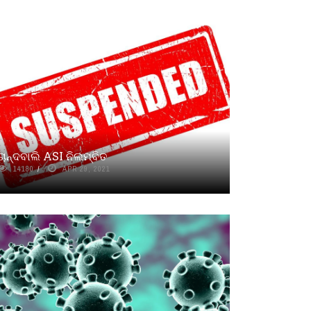
ଚାନ୍ଦବାଲି ASI ନିଲମ୍ବିତ
14180
APR 29, 2021