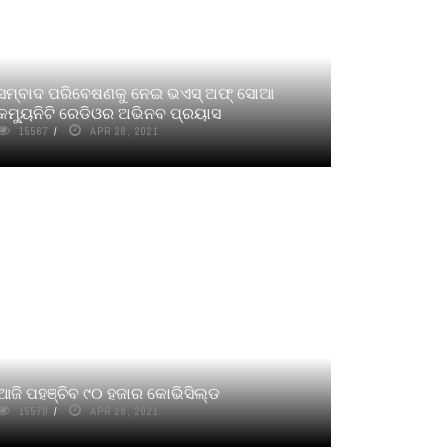
ସମ୍ବାଦ ପରିବେଷଣକୁ ନେଇ ଭଏସ୍ ଅଫ୍ ସୋଆ
କମୁ୍ୟନିଟି ରେଡିଓର ଅଭିନବ ପ୍ରୟାସ
15567
APR 28, 2021
ଆଜି ପହଞ୍ଚିବ ୯୦ ହଜାର କୋଭିସିଲ୍ଡ
15570
APR 28, 2021