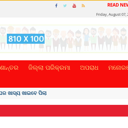
Friday, August 07,
ଶାନ୍ତର
ଜିଲ୍ଲା ପରିକ୍ରମା
ଅପରାଧ
ମନୋରଞ
 ଶାହରୁଖ ଖାନ୍