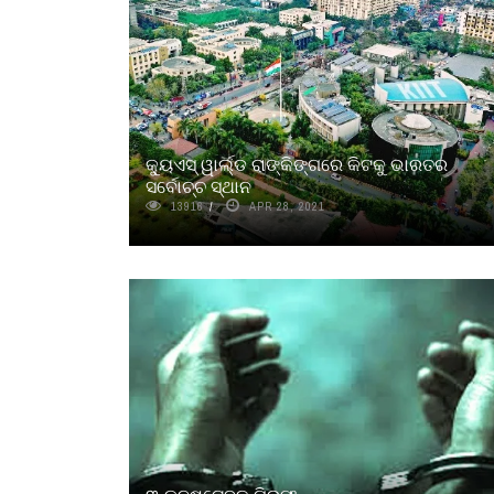
କ୍ୟୁଏସ୍‍ ୱାର୍ଲ୍ଡ ରାଙ୍କିଙ୍ଗରେ କିଟକୁ ଭାରତର
ସର୍ବୋଚ୍ଚ ସ୍ଥାନ
13916
APR 28, 2021