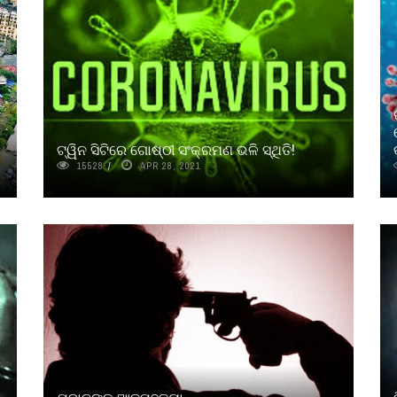
ଟ୍ୱିନ ସିଟିରେ ଗୋଷ୍ଠୀ ସଂକ୍ରମଣ ଭଳି ସ୍ଥିତି!
15528
APR 28, 2021