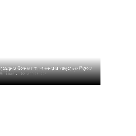
ରାଜ୍ୟରେ ଦିନକେ ୮୩୮୬ କରୋନା ଆକ୍ରାନ୍ତ ଚିହ୍ନଟ
13603
APR 28, 2021