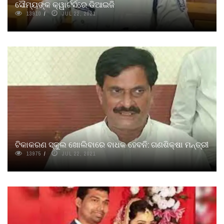
ସୌମ୍ୟଙ୍କ କ୍ୱାର୍ଟର୍ସରେ ଡିଆଇଜି
13910
JUL 22, 2021
ଟିକାକରଣ ସ୍କୁଲ ଖୋଲିବାରେ ବାଧକ ହେବନି: ଗଣଶିକ୍ଷା ମନ୍ତ୍ରୀ
13975
JUL 22, 2021