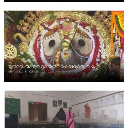
ଶ୍ରୀଜଗନ୍ନାଥଙ୍କ ସୁନା କିରୀଟ କିଏ ଭାଙ୍ଗିଲା, ଜାଣନ୍ତୁ
13930
JUL 23, 2021