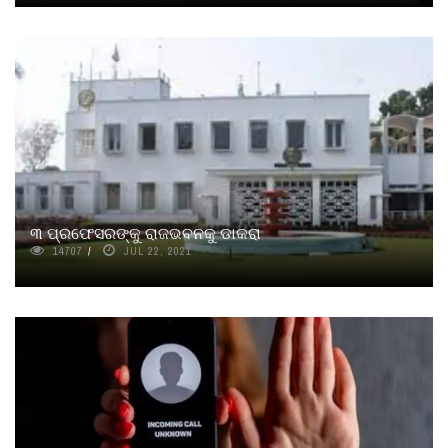
୩ ପ୍ରଫେସରଙ୍କୁ ରାଜଭବନକୁ ଡାକରା
14707
JUL 22, 2021