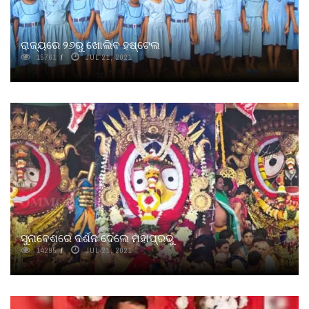
ରାଜ୍ୟରେ ୨୬ରୁ ଖୋଲିବ ହଷ୍ଟେଲ
15761
JUL 21, 2021
ସୁନାବେଶରେ ଦର୍ଶନ ଦେଲେ ମହାପ୍ରଭୁ
14295
JUL 21, 2021