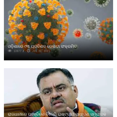
ଓଡ଼ିଶାରେ ୯୩ ପ୍ରତିଶତ ଡେଲଟା ସଂକ୍ରମିତ
13977
JUL 22, 2021
ରାଜଧାନୀରେ ପହଞ୍ଚିଲେ ବିଜେପି ରାଷ୍ଟ୍ରୀୟ ସାଧାରଣ ସମ୍ପାଦକ