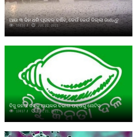
ଆଉ ୩ ଦିନ ଧରି ପ୍ରବଳ ବର୍ଷିବ, କେଉଁ କେଉଁ ଜିଲ୍ଲା ଜାଣନ୍ତୁ
15630
JUL 21, 2021
ବିଜୁ ଜନତା ଦଳକୁ ଆୟକର ବିଭାଗ ପକ୍ଷରୁ ନୋଟିସ
13617
JUL 21, 2021