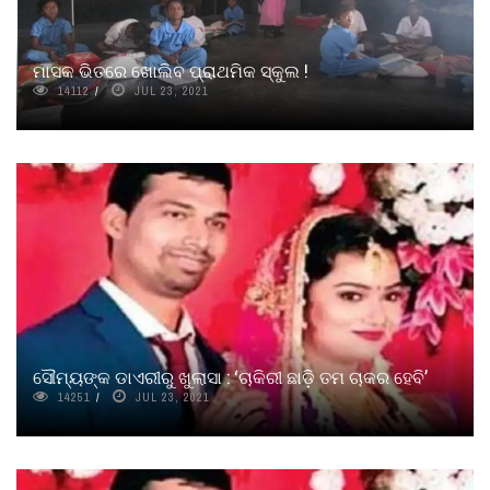
ମାସକ ଭିତରେ ଖୋଲିବ ପ୍ରାଥମିକ ସ୍କୁଲ !
14112
JUL 23, 2021
ସୌମ୍ୟଙ୍କ ଡାଏରୀରୁ ଖୁଲାସା : ‘ଚାକିରୀ ଛାଡ଼ି ତମ ଚାକର ହେବି’
14251
JUL 23, 2021