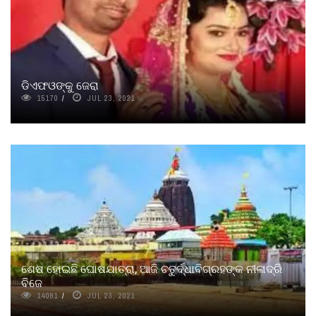
ଡିଏଫଓଙ୍କୁ ଜେରା
15170
JUL 23, 2021
ଶେଷ ହୋଇଛି ଘୋଷଯାତ୍ରା, ଆଜି ଚତୁର୍ଦ୍ଧାବିଗ୍ରହଙ୍କ ନୀଳାଦ୍ରି
ବିଜେ
14081
JUL 23, 2021