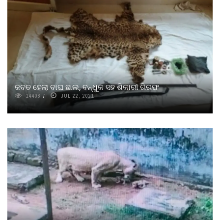
ଜବତ ହେଲା ବାଘ ଛାଲ, ବନ୍ଧୁକ ସହ ଶିକାରୀ ଗିରଫ
14408
JUL 22, 2021