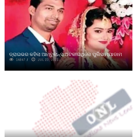
ଡ୍ରାଇଭର କହିଲା ଆମ୍ବୁଲାନ୍ସ ଅଟକାଇଥିଲେ ପୁଲିସ ମ୍ୟାଡାମ
14847
JUL 23, 2021