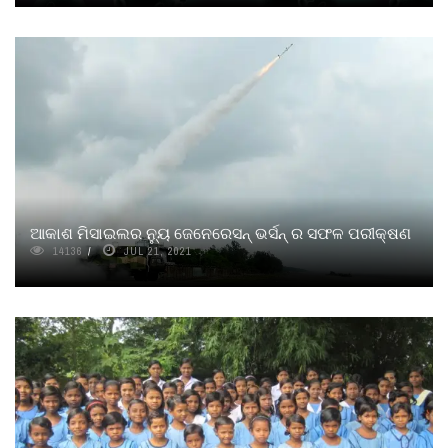
ଆକାଶ ମିସାଇଲର ନ୍ୟୁ ଜେନେରେସନ୍‌ ଭର୍ସନ୍‌ ର ସଫଳ ପରୀକ୍ଷଣ
14136
JUL 21, 2021