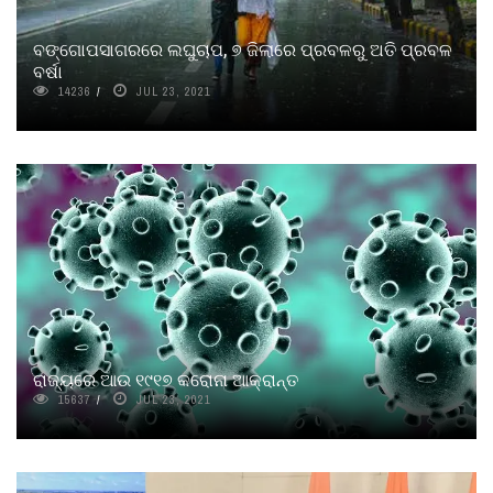
ବଙ୍ଗୋପସାଗରରେ ଲଘୁଚାପ, ୭ ଜିଲାରେ ପ୍ରବଳରୁ ଅତି ପ୍ରବଳ
ବର୍ଷା
14236
JUL 23, 2021
ରାଜ୍ୟରେ ଆଉ ୧୯୧୭ କରୋନା ଆକ୍ରାନ୍ତ
15637
JUL 23, 2021