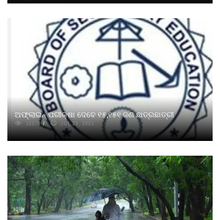
ଅଫ୍‍ଲାଇନ୍‍ ପରୀକ୍ଷା ଦେବେ ୧୫,୧୫୧ ଜଣ ଛାତ୍ରଛାତ୍ରୀ
15276
JUL 23, 2021