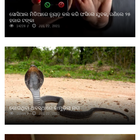
ସୋସିଆଲ ମିଡିଆରେ ନୁ୍ୟଡ଼ କଲ କରି ଫସିଲେ ଯୁବକ, ଗଣିଲେ ୨୫
ହଜାର ଟଙ୍କା
14226
JUL 22, 2021
ଶୋଇଥିବା ଅବସ୍ଥାରେ କାମୁଡ଼ିଲା ନାଗ
15044
JUL 22, 2021