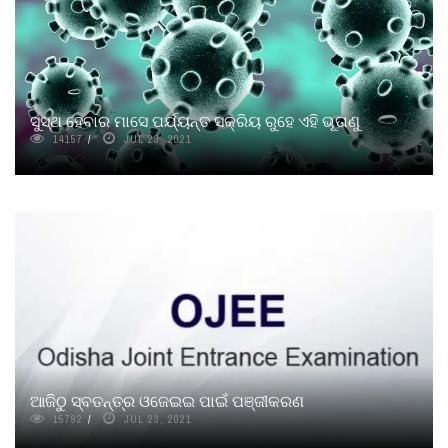
ସୁସ୍ଥ ହେବାର ମାସେ ପର୍ଯ୍ୟନ୍ତ ସକ୍ରିୟ ରୁହେ ଏହି ଭୂତାଣୁ
14157
JUL 23, 2021
ଆଜିଠୁ ସ୍ବତନ୍ତ୍ର ଓଜେଇଇ ପାଇଁ ପଞ୍ଜୀକରଣ
15792
JUL 23, 2021