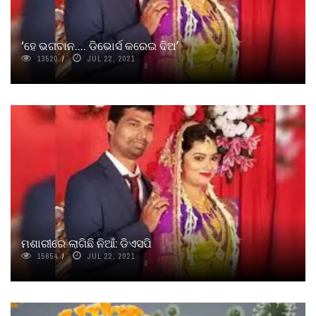
‘ହେ ଭଗବାନ.... ଡିଭୋର୍ସ କରେଇ ଦିଅ’
13520
JUL 22, 2021
ମଶାରୀରେ ଲାଗିଛି ନିଆଁ: ଡିଏସପି
15654
JUL 22, 2021