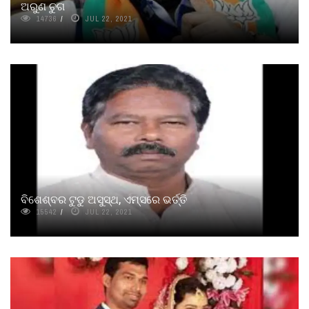
ଅରୁଣ ଚୁଗ
14736
JUL 22, 2021
ବିଶେଶ୍ବର ଟୁଡୁ ଅସୁସ୍ଥ, ଏମ୍ସରେ ଭର୍ତ୍ତି
15542
JUL 22, 2021