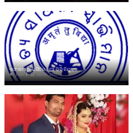
ଏଫଏମ ୟୁନିଭର୍ସିଟିର ନୂଆ ଭିସି ନିଯୁକ୍ତ
14987
JUL 22, 2021