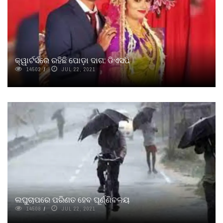
କ୍ୱାର୍ଟର୍ସରେ ରହିଛି ପୋଡ଼ା ଦାଗ: ଡିଏସପି
14502
JUL 22, 2021
ଲଘୁଚାପରେ ପରିଣତ ହେବ ଘୂର୍ଣ୍ଣିବଳୟ
14508
JUL 22, 2021