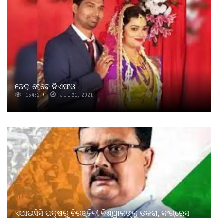
ଜେରା ହେବେ ଡିଏଫଓ
15482
JUL 21, 2021
ଏଆଇସିସି ପକ୍ଷରୁ ଚିରଞ୍ଜିବୀ ବିଶ୍ୱାଳଙ୍କୁ ଡକରା, କଂଗ୍ରେସ