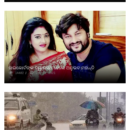
ହାଇକୋର୍ଟଙ୍କ ଦ୍ୱାରସ୍ଥ ହେଲେ ଅନୁଭବ ମହାନ୍ତି
14482
JUL 21, 2021