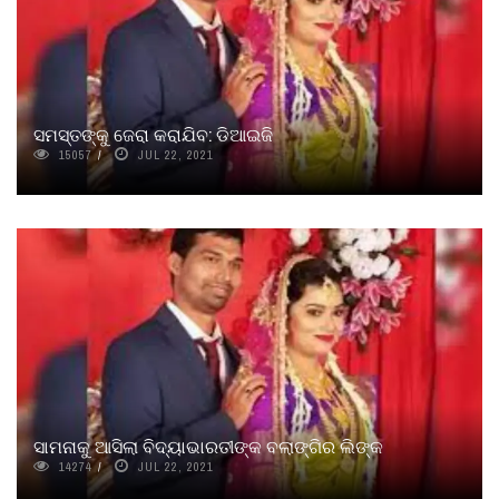
ସମସ୍ତଙ୍କୁ ଜେରା କରାଯିବ: ଡିଆଇଜି
15057
JUL 22, 2021
ସାମନାକୁ ଆସିଲା ବିଦ୍ୟାଭାରତୀଙ୍କ ବଲାଙ୍ଗିର ଲିଙ୍କ
14274
JUL 22, 2021