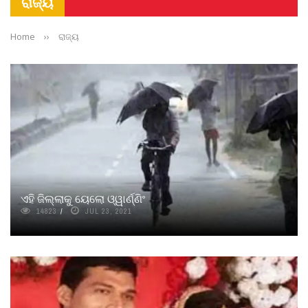
ରାଜ୍ୟ
Home
››
ରାଜ୍ୟ
ଏହି ଜିଲ୍ଲାକୁ ୟେଲୋ ଓ୍ୱାର୍ଣ୍ଣିଂ
14823
JUL 23, 2021