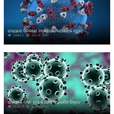
ରାଜ୍ୟରେ ଦିନକରେ ୬୭ କରୋନା ରୋଗୀଙ୍କ ମୃତ୍ୟୁ
13894
JUL 22, 2021
ରାଜ୍ୟରେ ୧୯୪୮ ନୂଆ କରୋନା ସଂକ୍ରମିତ ଚିହ୍ନଟ
15181
JUL 22, 2021