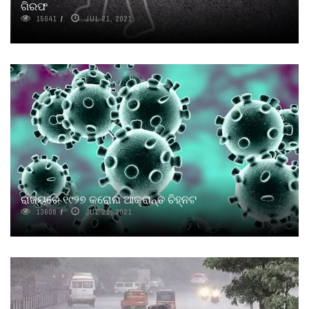
ଗିରଫ
15041
JUL 21, 2021
ରାଜ୍ୟରେ ୧୯୨୭ କରୋନା ଆକ୍ରାନ୍ତ ଚିହ୍ନଟ
13608
JUL 21, 2021