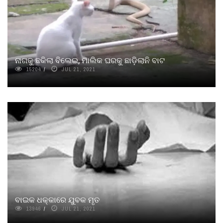
ନାଗକୁ ଛକିଲା ବିଲେଇ, ମାଲିକ ଘରକୁ ଛାଡ଼ିଲାନି ବାଟ
15204
JUL 21, 2021
ବାଇକ ଧକ୍କାରେ ଯୁବକ ମୃତ
13946
JUL 21, 2021