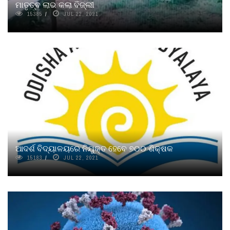
ମାତୃତ୍ବ ଲାଭ କଲା ବିଜ୍‌ଲୀ
15385
JUL 22, 2021
ଆଦର୍ଶ ବିଦ୍ୟାଳୟରେ ନିଯୁକ୍ତ ହେବେ ୭୦୦ ଶିକ୍ଷକ
15183
JUL 22, 2021