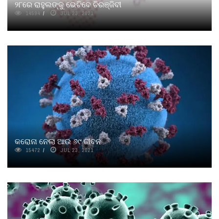
୨୮ରେ ରାହୁଲଙ୍କୁ ଭେଟିବେ ଚିରଞ୍ଜିବୀ
14594
JUL 23, 2021
କରୋନା ନେଲା ଆଉ ୬୯ ଜୀବନ
15472
JUL 23, 2021