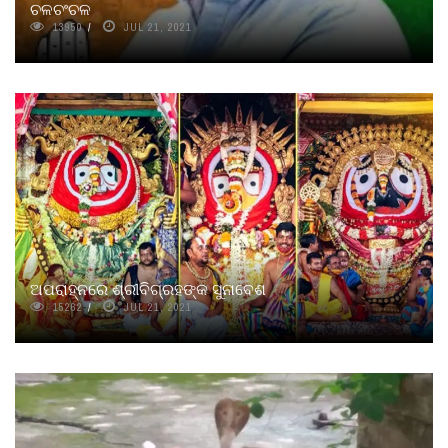
ଚଳଚଂଚଳ
13950
JUL 21, 2021
ଅପରାହ୍ନରେ ଶ୍ରୀବିଗ୍ରହଙ୍କ ସୁନାବେଶ
15262
JUL 21, 2021