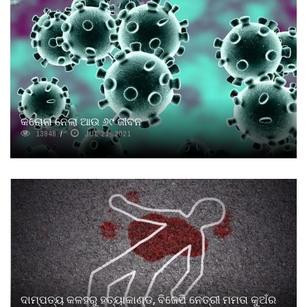
କରୋନା ନେଲା ଆଉ ୬୯ ଜୀବନ
13948
JUL 21, 2021
ଦାମ୍ପତ୍ୟ କଳହରୁ ହତ୍ୟାକାଣ୍ଡ, ବିଜେପି ନେତ୍ରୀ ମମତା କୁଅଁର