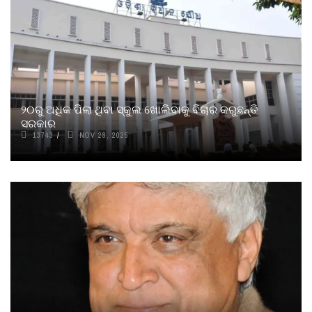
୨୦ରୁ ଅଧିକ ପିଲା ଥିବା ସ୍କୁଲ ଖୋଲିବାକୁ ବିଚାର କରୁଛନ୍ତି
ସରକାର
13743
NOV 28, 2025