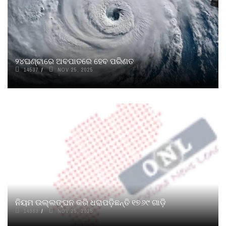
୨୪ଘଣ୍ଟାରେ ଅବପାତରେ ହେବ ପରିଣତ
14537
NOV 25, 2025
ନିୟମ ଉଲ୍ଲଙ୍ଘନ କରି ଧରାପଡ଼ିଛନ୍ତି ୧୭୬୯ ଗାଡ଼ି
14983
NOV 25, 2025