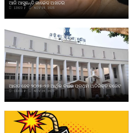
ଆଜି ଆସୁଛନ୍ତି ଜାଭେଦ ଅଖତର
13923
NOV 28, 2025
ଆଗତ ହେବ ୨୦୨୫-୨୬ ଆର୍ଥିକ ବର୍ଷର ପ୍ରଥମ ଅତିରିକ୍ତ ବଜେଟ
14341
NOV 28, 2025