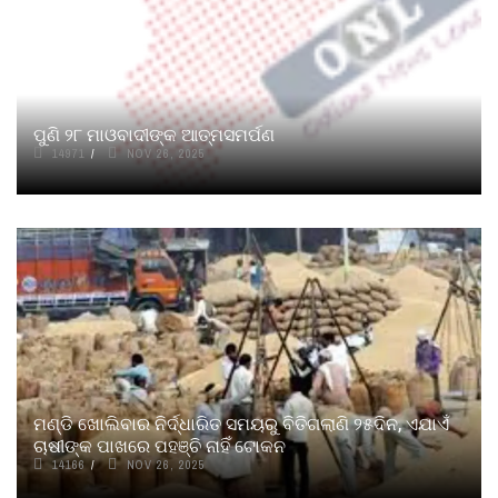
ପୁଣି ୨୮ ମାଓବାଦୀଙ୍କ ଆତ୍ମସମର୍ପଣ
14971
NOV 26, 2025
ମଣ୍ଡି ଖୋଲିବାର ନିର୍ଦ୍ଧାରିତ ସମୟରୁ ବିତିଗଲାଣି ୨୫ଦିନ, ଏଯାଏଁ
ଚାଷୀଙ୍କ ପାଖରେ ପହଞ୍ଚି ନାହିଁ ଟୋକନ
14166
NOV 26, 2025