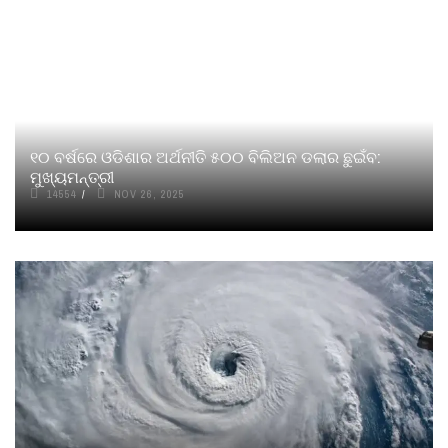
୧୦ ବର୍ଷରେ ଓଡିଶାର ଅର୍ଥନୀତି ୫୦୦ ବିଲିଅନ ଡଲାର ଛୁଇଁବ:
ମୁଖ୍ୟମନ୍ତ୍ରୀ
14554
NOV 26, 2025