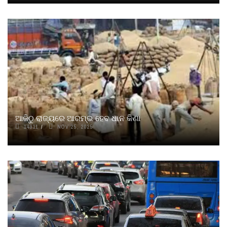
ଆଜିଠୁ ରାଜ୍ୟରେ ଆରମ୍ଭ ହେବ ଧାନ କିଣା
14911
NOV 25, 2025