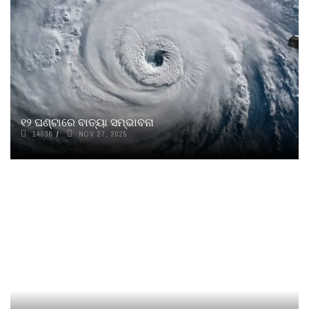
୧୨ ଘଣ୍ଟାରେ ବାତ୍ୟା ସମ୍ଭାବନା
14036
NOV 27, 2025