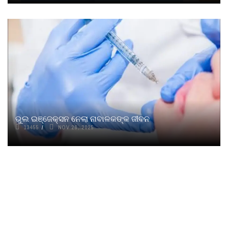
ଭୁଲ ଇଞ୍ଜେକ୍ସନ ନେଲା ନାବାଳକଙ୍କ ଜୀବନ
13455
NOV 26, 2025