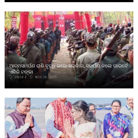
ଆତ୍ମସମର୍ପଣ ରାଶି ବୃଦ୍ଧି କଲେ ସରକାର, ସମର୍ପଣ କଲେ ପାଇବେ
ଏତିକି ଟଙ୍କା
14919
NOV 28, 2025