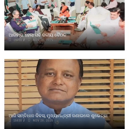
ଆରମ୍ଭ ହେଲା ସର୍ବ ଦଳୀୟ ବୈଠକ
14208
NOV 26, 2025
ଆଜି ସମ୍ବିଧାନ ଦିବସ, ମୁଖ୍ୟମନ୍ତ୍ରୀ ଜଣାଇଲେ ଶୁଭେଚ୍ଛା
15630
NOV 26, 2025