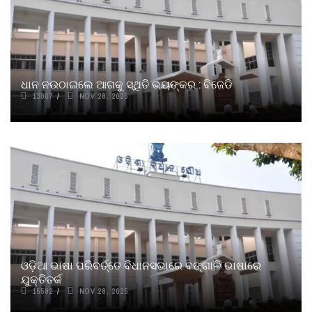
ଧାନ ନଉଠାଇଲେ ଆଗକୁ ସ୍ଥିତି ଭୟଙ୍କର : ବିଜେଡି
13807
NOV 28, 2025
ଓଡ଼ିଆ ଭାଷା ପରିବର୍ତ୍ତେ ବିଧାନସଭାରେ ବଙ୍ଗାଳି ଭାଷାରେ
ଯୁକ୍ତିତର୍କ
15592
NOV 28, 2025