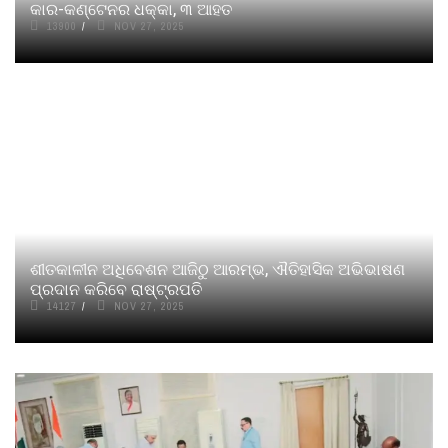
କାର-କଣ୍ଟେନର ଧକ୍କା, ୩ ଆହତ
13900
NOV 27, 2025
ଶୀତକାଳୀନ ଅଧିବେଶନ ଆଜିଠୁ ଆରମ୍ଭ, ଐତିହାସିକ ଅଭିଭାଷଣ
ପ୍ରଦାନ କରିବେ ରାଷ୍ଟ୍ରପତି
14127
NOV 27, 2025