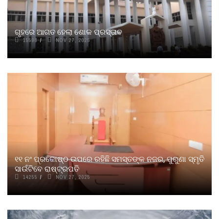
ଗୃହରେ ଆଗତ ହେଲା ଶୋକ ପ୍ରସ୍ତାବ
15598
NOV 27, 2025
୧୧ ନଂ ପ୍ରକୋଷ୍ଠ ଉପରେ ରହିଛି ସମସ୍ତଙ୍କ ନଜର, ପୁରୁଣା ସ୍ମୃତି
ସାଉଁଟିବେ ରାଷ୍ଟ୍ରପତି
14255
NOV 27, 2025