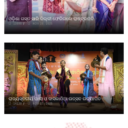
ଓଡ଼ିଶା ଗସ୍ତ ସାରି ଦିଲ୍ଳୀ ଫେରିଗଲେ ରାଷ୍ଟ୍ରପତି
13880
NOV 28, 2025
ରାଜ୍ୟସ୍ତରୀୟ ପାଲା ଓ ଦାସକାଠିଆ ଉତ୍ସବ ଉଦ୍‌ଯାପିତ
14139
NOV 27, 2025