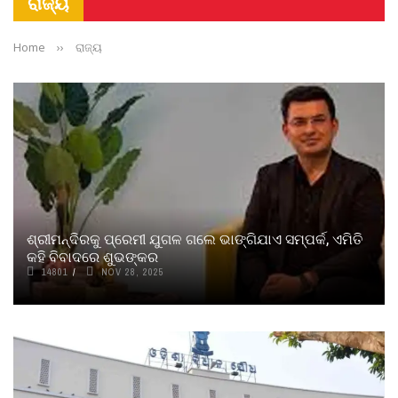
ରାଜ୍ୟ
Home
››
ରାଜ୍ୟ
ଶ୍ରୀମନ୍ଦିରକୁ ପ୍ରେମୀ ଯୁଗଳ ଗଲେ ଭାଙ୍ଗିଯାଏ ସମ୍ପର୍କ, ଏମିତି
କହି ବିବାଦରେ ଶୁଭଙ୍କର
14801
NOV 28, 2025