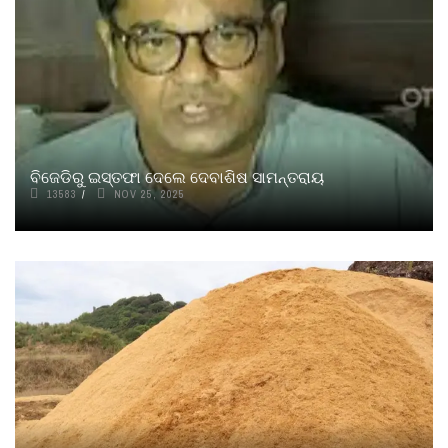
ବିଜେଡିରୁ ଇସ୍ତଫା ଦେଲେ ଦେବାଶିଷ ସାମନ୍ତରାୟ
13583
NOV 25, 2025