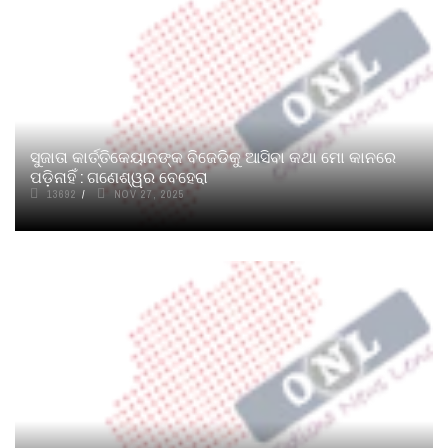
ସୁଜାତା କାର୍ତ୍ତିକେୟାନଙ୍କ ବିଜେଡିକୁ ଆସିବା କଥା ମୋ କାନରେ
ପଡ଼ିନାହିଁ : ଗଣେଶ୍ୱର ବେହେରା
13692
NOV 27, 2025