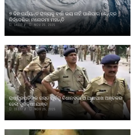
୭ ଦିନ ପର୍ଯ୍ୟନ୍ତ ରାଜ୍ୟକୁ ବର୍ଷା ଭୟ ନାହିଁ: ପାଣିପାଗ କେନ୍ଦ୍ର
ନିର୍ଦ୍ଦେଶିକା ମନୋରମା ମହାନ୍ତି
14117
NOV 25, 2025
ରାଷ୍ଟ୍ରପତିଙ୍କ ଗସ୍ତ ପୂର୍ବରୁ ବିଧାନସଭା ଓ ଆଖପାଖ ଅଞ୍ଚଳର
ହେଲା ସୁରକ୍ଷା ଯାଞ୍ଚ
15177
NOV 25, 2025