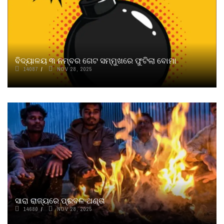
ବିଦ୍ୟାଳୟ ୩ ନମ୍ବର ଗେଟ ସମ୍ମୁଖରେ ଫୁଟିଲା ବୋମା
14087
NOV 28, 2025
ସାରା ରାଜ୍ୟରେ ପ୍ରବଳ ଥଣ୍ତା
14680
NOV 28, 2025