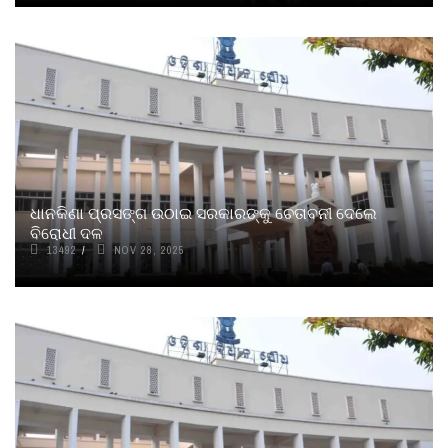
ଧାନକିଣା ପ୍ରସଙ୍ଗ ଉଠାଇ ସରକାରଙ୍କୁ ଚେତାବନୀ ଦେଲେ
ବିରୋଧୀ ଦଳ
13492
NOV 28, 2025