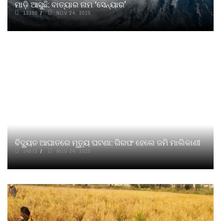
ମାଡ଼ି ଆସୁଛି: ବାତ୍ୟାର ନାମ ‘ସେନ୍ୟାର’
13390
NOV 24, 2025
ବିଦ୍ୟୁତ ଆଘାତରେ ମୃତ୍ୟୁ ଘଟଣା: ଗିରଫ ହେଲେ ଜମି ମାଲିକାଣୀ
14872
NOV 24, 2025