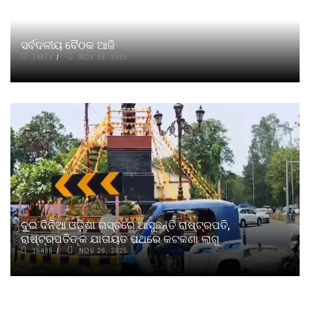
ସର୍ବଦଳୀୟ ବୈଠକ ଆଜି
14873
NOV 26, 2025
ଦୁଇ ଦିନିଆ ଓଡ଼ିଶା ଗସ୍ତରେ ଆସୁଛନ୍ତି ରାଷ୍ଟ୍ରପତି,
ରାଷ୍ଟ୍ରପତିଙ୍କ ଯାତାୟତ ପଥରେ କଟକଣା ଲାଗୁ
15495
NOV 26, 2025