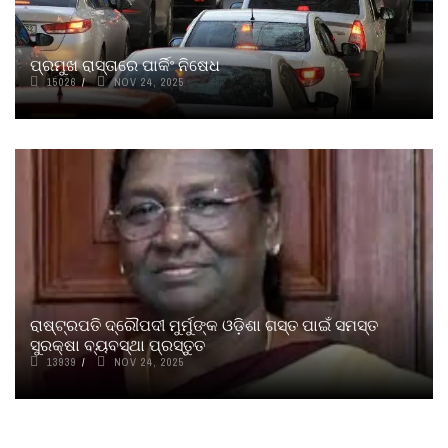
ପ୍ରମୁଖ ରାସ୍ତାରେ ପାର୍କିଂ ନିଷେଧ
15026
NOV 24, 2025
ରାଷ୍ଟ୍ରପତି ଦ୍ରୌପଦୀ ମୁର୍ମୁଙ୍କ ଓଡ଼ିଶା ଗସ୍ତ ପାଇଁ ସମସ୍ତ
ସୁରକ୍ଷା ବ୍ୟବସ୍ଥା ପ୍ରସ୍ତୁତ
13939
NOV 24, 2025