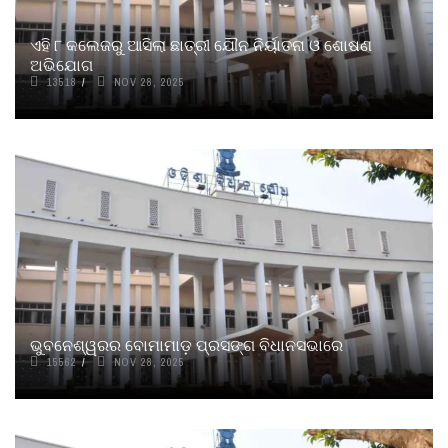
ଏହି ୮ କଲେଜରୁ ଆସିଲା ଛାତ୍ରୀ ଯୌନ ନିର୍ୟାତନା ଓ ଶୋଷଣ
ଅଭିଯୋଗ
13518
NOV 28, 2025
ଭୁବନେଶ୍ୱରର ବୋମାମାଡ଼ ପ୍ରସଙ୍ଗ ବିଧାନସଭାରେ
15562
NOV 28, 2025