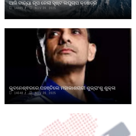
ଆଜି ବାତ୍ୟା ରୂପ ନେଲା ସୃଷ୍ଟ ଲଘୁଚାପ କ୍ଷେତ୍ର
14465
NOV 26, 2025
ଭୁବନେଶ୍ଵରରେ ପହଞ୍ଚିଲେ ମହାକାଶଚାରୀ ଶୁଭ୍ରାଂଶୁ ଶୁକ୍ଳା
14548
NOV 26, 2025