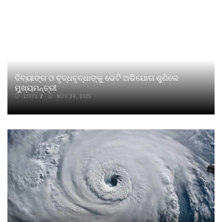
ଦିବ୍ୟାଙ୍ଗ ଓ ବୃଦ୍ଧବୃଦ୍ଧାଙ୍କୁ ଭେଟି ଅଭିଯୋଗ ଶୁଣିଲେ
ମୁଖ୍ୟମନ୍ତ୍ରୀ
13371
NOV 24, 2025