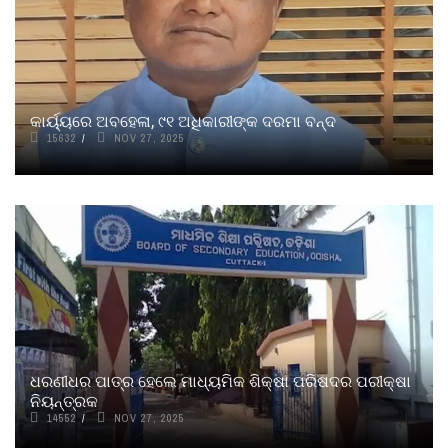
କାର୍ୟ୍ୟରେ ଅବହେଳା, ୯୧ ଅଧିକାରୀଙ୍କ ଦରମା ବନ୍ଦ
15632
NOV 27, 2025
ଧରଣୀଧର ପାତ୍ର ହେଲେ ମାଧ୍ୟମିକ ଶିକ୍ଷା ପରିଷଦର ପରୀକ୍ଷା
ନିୟନ୍ତ୍ରକ
14552
NOV 27, 2025