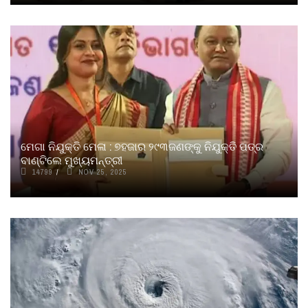
ମେଗା ନିଯୁକ୍ତି ମେଳା : ୭ହଜାର ୨୯୩ଜଣଙ୍କୁ ନିଯୁକ୍ତି ପତ୍ର
ବାଣ୍ଟିଲେ ମୁଖ୍ୟମନ୍ତ୍ରୀ
14799
NOV 25, 2025