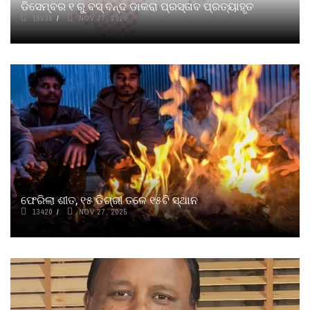
ଡିସେମ୍ବର ୧ ରୁ ବସ୍ ବନ୍ଦ ଡାକରା ପ୍ରସ୍ତାବ ପ୍ରତ୍ୟାହୃତ
15038
NOV 27, 2025
ଫେରିଲା ଶୀତ, ୧୫ ଡିଗ୍ରୀ ତଳେ ୧୫ଟି ସ୍ଥାନ
13420
NOV 27, 2025