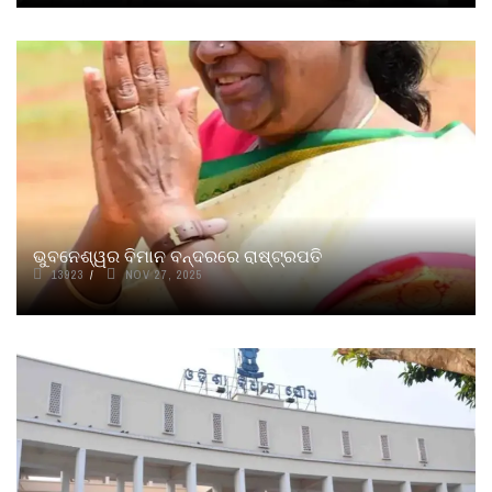
ଭୁବନେଶ୍ୱର ବିମାନ ବନ୍ଦରରେ ରାଷ୍ଟ୍ରପତି
13923
NOV 27, 2025