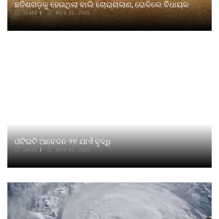
ଛତିଶଗଡ଼କୁ ହେଉଥିଲା ବାଲି ଚୋରାଚାଲାଣ, ରୋକିଲେ ବିଧାୟକ
15482
NOV 25, 2025
ଓଟିଇଟି ଆବେଦନ ୨୭ ଯାଏଁ ବୃଦ୍ଧି
14525
NOV 25, 2025