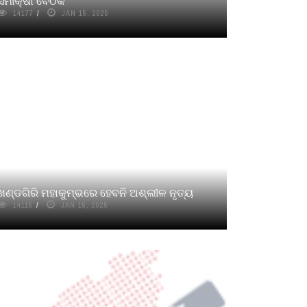
ସମୀକ୍ଷା ବୈଠକ
14177
JAN 15, 2025
ଖଣ୍ଡଗିରି ମହାକୁମ୍ଭରେ ହେବନି ଅଶ୍ଲୀଳ ନୃତ୍ୟ
14115
JAN 15, 2025