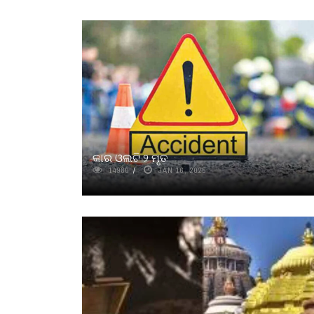
କାର ଓଲଟି ୨ ମୃତ
14980
JAN 16, 2025