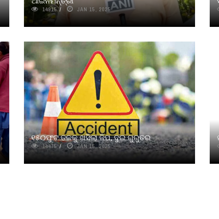
ଆଇନମନ୍ତ୍ରୀ
14915
JAN 15, 2025
୧୫୦ଫୁଟ ତଳକୁ ଖସିଲା ଜିପ, ଦୁଇ ଗୁରୁତର
14475
JAN 15, 2025