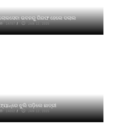
ଲୋକସେବା ଭବନରୁ ଗିରଫ ହେଲେ ଦଲାଲ
14707
JAN 13, 2025
ଫ୍ୟାନ୍‌ରେ ଝୁଲି ପଡ଼ିଲେ ଛାତ୍ରୀ
14062
JAN 13, 2025