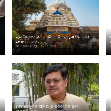
ଶ୍ରୀଲିଙ୍ଗରାଜଙ୍କ ନୀତିକାନ୍ତି ବନ୍ଦ, ୩ ଦିନ ହେଲା
ଉପାସରେ ମହାପ୍ରଭୁ
13526
JAN 15, 2025
ମହାପ୍ରଭୁଙ୍କ ନୀତି ବନ୍ଦ କରିବା ଠିକ୍ ନୁହେଁ: