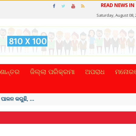
Saturday, August 08,
ଶାନ୍ତର
ଜିଲ୍ଲା ପରିକ୍ରମା
ଅପରାଧ
ମନୋରଞ
ଟାଲ୍ ନେଣଦେଣ ...