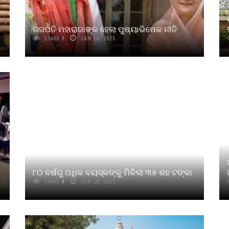
ଗଜପତି ମହାରାଜାଙ୍କ ହେଲା ପୁଷ୍ୟାଭିଷେକ ନୀତି
13466
JAN 16, 2025
୮୦ ବର୍ଷରୁ ଅଧିକ ବୟସ୍କଙ୍କୁ ମିଳିଲା ୩୫ ଶହ ଟଙ୍କା
14450
JAN 15, 2025