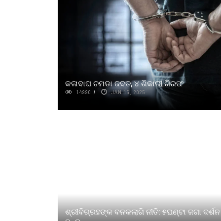
କଳାବାଘ ଚମଡା ଜବତ, ୪ ଶିକାରୀ ଗିରଫ
14990
JAN 15, 2025
ଶ୍ରୀବିଗ୍ରହଙ୍କ ବନକଲାଗି ନୀତି: ୫ଘଣ୍ଟା ଜଗା ଦର୍ଶନ