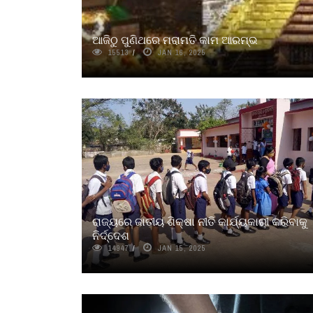
ଆଜିଠୁ ପୁଣିଥରେ ମରାମତି କାମ ଆରମ୍ଭ
15513
JAN 16, 2025
ରାଜ୍ୟରେ ଜାତୀୟ ଶିକ୍ଷା ନୀତି କାର୍ଯ୍ୟକାରୀ କରିବାକୁ
ନିର୍ଦ୍ଦେଶ
14947
JAN 15, 2025