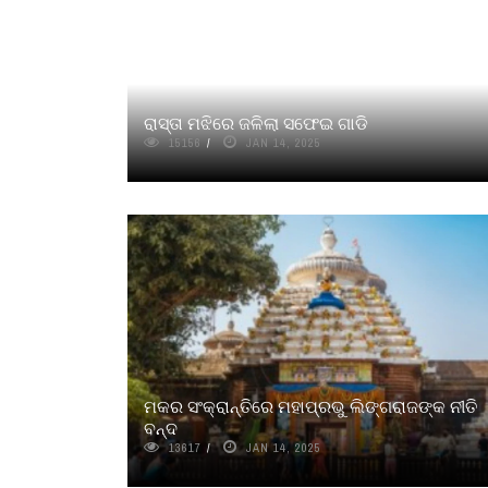
ରାସ୍ତା ମଝିରେ ଜଳିଲା ସଫେଇ ଗାଡି
15156
JAN 14, 2025
ମକର ସଂକ୍ରାନ୍ତିରେ ମହାପ୍ରଭୁ ଲିଙ୍ଗରାଜଙ୍କ ନୀତି
ବନ୍ଦ
13617
JAN 14, 2025