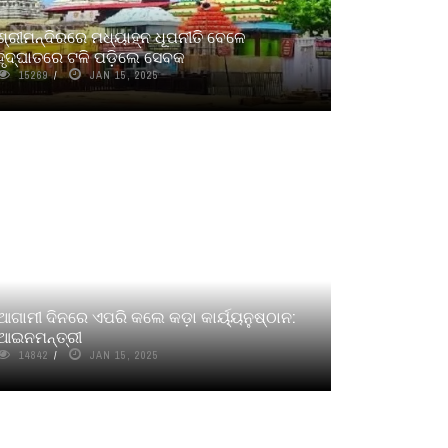
ଶ୍ରୀମନ୍ଦିରରେ ମଧ୍ୟାହ୍ନ ଧୂପନୀତି ବେଳେ
ହୃଦ୍‌ଘାତରେ ଟଳି ପଡ଼ିଲେ ସେବକ
15269
JAN 15, 2025
ଆଗାମୀ ଦିନରେ ଏପରି କଲେ କଡ଼ା କାର୍ୟ୍ୟନୁଷ୍ଠାନ:
ଆଇନମନ୍ତ୍ରୀ
14842
JAN 15, 2025