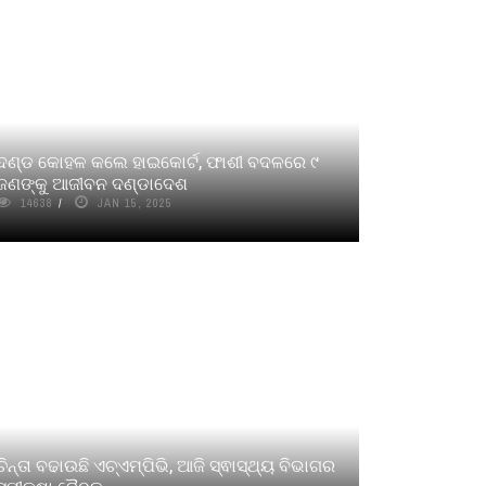
ଦଣ୍ଡ କୋହଳ କଲେ ହାଇକୋର୍ଟ, ଫାଶୀ ବଦଳରେ ୯
ଜଣଙ୍କୁ ଆଜୀବନ ଦଣ୍ଡାଦେଶ
14638
JAN 15, 2025
ଚିନ୍ତା ବଢାଉଛି ଏଚ୍‌ଏମ୍‌ପିଭି, ଆଜି ସ୍ଵାସ୍ଥ୍ୟ ବିଭାଗର