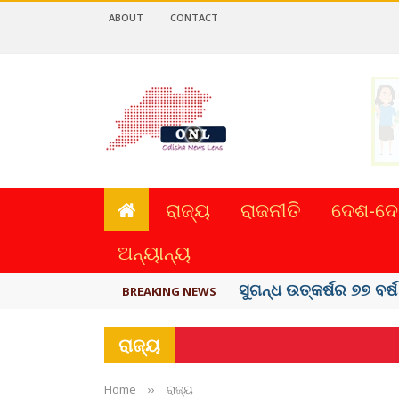
ABOUT
CONTACT
ରାଜ୍ୟ
ରାଜନୀତି
ଦେଶ-ଦେ
ଅନ୍ୟାନ୍ୟ
ୟୁପିଆଇ ଓ ଅନ୍ୟାନ୍ୟ ଡିଜି
BREAKING NEWS
ରାଜ୍ୟ
Home
››
ରାଜ୍ୟ