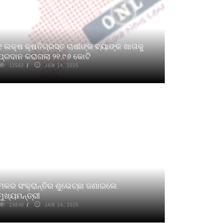
୧ ଲକ୍ଷ କ୍ଷତିଗ୍ରସ୍ତ ଚାଷୀଙ୍କ ବ୍ୟାଙ୍କ ଖାତାକୁ
ପ୍ରଦାନ କରାଗଲା ୨୧.୯୬ କୋଟି
13582
JAN 14, 2025
ମକର ସଂକ୍ରାନ୍ତିର ଶୁଭେଚ୍ଛା ଜଣାଇଲେ
ମୁଖ୍ୟମନ୍ତ୍ରୀ
14840
JAN 14, 2025