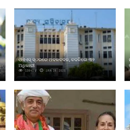
ଓଏଏସ୍‌ ସ୍ତରରେ ଅଦଳବଦଳ, ବଦଳିଲେ ୩୨
ଅଧିକାରୀ
13841
JAN 16, 2025