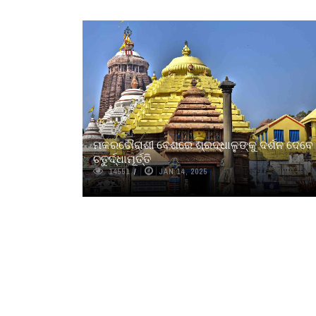
ମକରଚୌରାଶୀ ବେଶରେ ଶ୍ରଦ୍ଧାଳୁଙ୍କୁ ଦର୍ଶନ ଦେବେ
ଚତୁର୍ଦ୍ଧାମୂର୍ତ୍ତି
14551
JAN 14, 2025