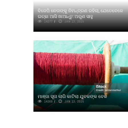
ବିଜେପି ନେତାଙ୍କୁ ନିମନ୍ତ୍ରଣ ରହିଲା, ଯେତେବେଳେ
ଇଚ୍ଛା ଆସି ଖାଆନ୍ତୁ: ଅରୁଣ ସାହୁ
14277
JAN 13, 2025
ମାଞ୍ଜା ସୂତା ଲାଗି କାଟିଲା ଯୁବକଙ୍କ ବେକ
14369
JAN 13, 2025