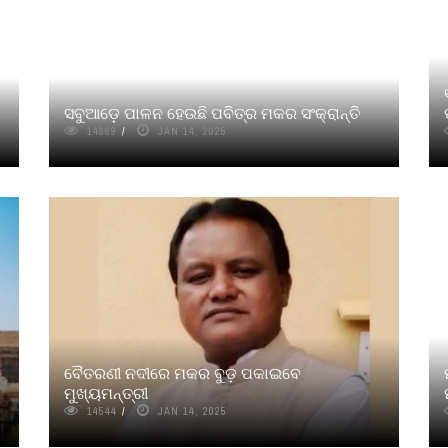
ସବୁଆଡ଼େ ପାଳନ ହେଉଛି ପବିତ୍ର ମକର ସଂକ୍ରାନ୍ତି
14869
JAN 14, 2025
ବୈତରଣୀ ନଦୀରେ ମକର ବୁଡ଼ ପକାଇବେ
ମୁଖ୍ୟମନ୍ତ୍ରୀ
14544
JAN 14, 2025