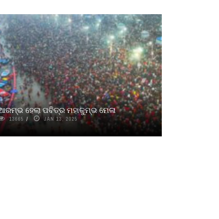
ଆରମ୍ଭ ହେଲା ପବିତ୍ର ମହାକୁମ୍ଭ ମେଳା
13665
JAN 13, 2025