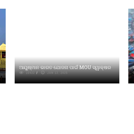
ଆୟୁଷ୍ମାନ ଭାରତ ଯୋଜନା ପାଇଁ MOU ସ୍ୱାକ୍ଷର
15432
JAN 13, 2025