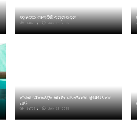
ହୋଟେଲ ପାଲଟିଛି ଶଙ୍ଖଭବନ !
14670
JAN 13, 2025
ହଂସିକା-ଅନିଲଙ୍କ ଜାମିନ ଆବେଦନର ଶୁଣାଣି ହେବ
ଆଜି
14723
JAN 13, 2025