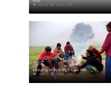
ବନ୍ଦ
15058
JAN 15, 2025
ଉପାନ୍ତରୁ ଉପକୂଳ ସବୁଠି ବଢିବ ଶୀତ
15556
JAN 15, 2025