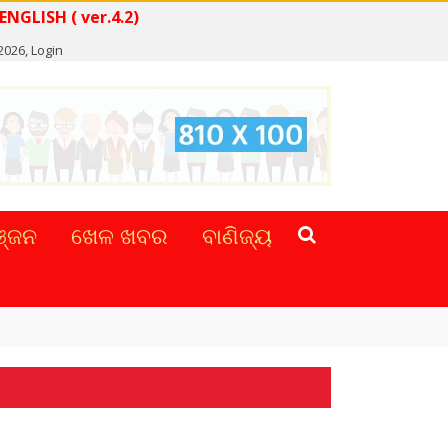
READ NEWS IN ENGLISH ( ver.4.2)
 2026,
Login
୍ଜନ
ଖେଳ ଖବର
ବାଣିଜ୍ୟ