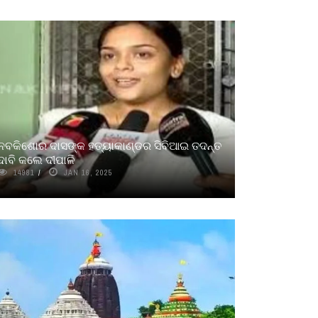
ନବକିଶୋର ଦାସଙ୍କ ହତ୍ୟାକାଣ୍ଡର ସିବିଆଇ ତଦନ୍ତ
ଦାବି କଲେ ଦୀପାଳି
14981
JAN 16, 2025