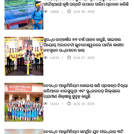
ଦୀର୍ଘସ୍ଥାୟୀ କୃଷି ପଦ୍ଧତି ଉପରେ ତାଲିମ ପ୍ରଦାନ କରିଛି
14859
AUG 09, 2026
ସୁଗନ୍ଧ ଉତ୍କର୍ଷର ୭୭ ବର୍ଷ ପାଳନ କରୁଛି, ସାଇକଲ
ପିୟୋର୍‌ ଅଗରବତୀ ଭୁବନେଶ୍ୱରରେ ପାର୍ବଣ କାଳୀନ
ନବସୃଜନ ଉନ୍ମୋଚନ କଲା
14524
AUG 07, 2026
ବେଦାନ୍ତ ଆଲୁମିନିୟମ କୋଇଲା ଖଣି ପ୍ରକଳ୍ପ ବିଦ୍ୟା
ଜରିଆରେ ଝାରସୁଗୁଡ଼ା ଏବଂ ସୁନ୍ଦରଗଡ଼ ଜିଲ୍ଲାରେ
ଗ୍ରାମୀଣ ଶିକ୍ଷାକୁ ସୁଦୃଢ଼ କରୁଛି
14153
AUG 04, 2026
ବେଦାନ୍ତ ଆଲୁମିନିୟମ ସମର୍ଥିତ ଯୁବ ତୀରନ୍ଦାଜ ୩ଟି