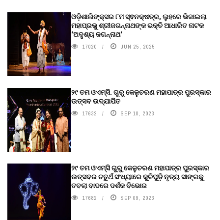
ଓଡ଼ିଶାଲିଙ୍କ୍ସର ୮ମ ସ୍ଵନକ୍ଷତ୍ର, ଲୁହରେ ଭିଜାଇଲା
ମହାପ୍ରଭୁ ଶ୍ରୀଜଗନ୍ନାଥଙ୍କ ଭକ୍ତି ଆଧାରିତ ନାଟକ
‘ଅଦୃଶ୍ୟ ଜଗନ୍ନାଥ‘
17020
JUN 25, 2025
୨୯ ତମ ଓଏମ୍‌ସି. ଗୁରୁ କେଳୁଚରଣ ମହାପାତ୍ର ପୁରସ୍କାର
ଉତ୍ସବ ଉଦ୍‍ଯାପିତ
17632
SEP 10, 2023
୨୯ ତମ ଓଏମ୍‌ସି ଗୁରୁ କେଳୁଚରଣ ମହାପାତ୍ର ପୁରସ୍କାର
ଉତ୍ସବର ଚତୁର୍ଥ ସଂଧ୍ୟାରେ କୁଚିପୁଡ଼ି ନୃତ୍ୟ ସାଙ୍ଗକୁ
ତବଲା ବାଦରେ ଦର୍ଶକ ବିଭୋର
17682
SEP 09, 2023