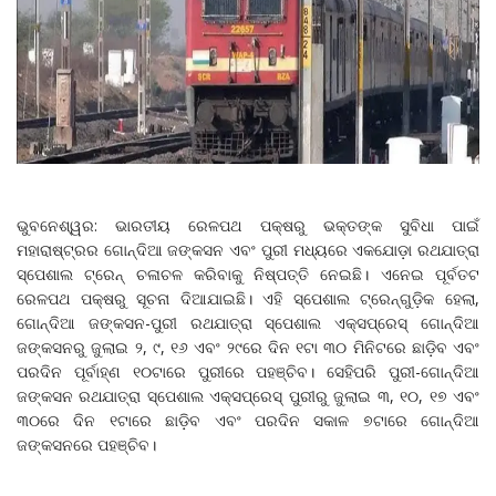
ଭୁବନେଶ୍ୱର: ଭାରତୀୟ ରେଳପଥ ପକ୍ଷରୁ ଭକ୍ତଙ୍କ ସୁବିଧା ପାଇଁ
ମହାରାଷ୍ଟ୍ରର ଗୋନ୍ଦିଆ ଜଙ୍କସନ ଏବଂ ପୁରୀ ମଧ୍ୟରେ ଏକଯୋଡ଼ା ରଥଯାତ୍ରା
ସ୍ପେଶାଲ ଟ୍ରେନ୍ ଚଳାଚଳ କରିବାକୁ ନିଷ୍ପତ୍ତି ନେଇଛି। ଏନେଇ ପୂର୍ବତଟ
ରେଳପଥ ପକ୍ଷରୁ ସୂଚନା ଦିଆଯାଇଛି। ଏହି ସ୍ପେଶାଲ ଟ୍ରେନ୍‌ଗୁଡ଼ିକ ହେଲା,
ଗୋନ୍ଦିଆ ଜଙ୍କସନ-ପୁରୀ ରଥଯାତ୍ରା ସ୍ପେଶାଲ ଏକ୍ସପ୍ରେସ୍‌ ଗୋନ୍ଦିଆ
ଜଙ୍କସନରୁ ଜୁଲାଇ ୨, ୯, ୧୬ ଏବଂ ୨୯ରେ ଦିନ ୧ଟା ୩୦ ମିନିଟରେ ଛାଡ଼ିବ ଏବଂ
ପରଦିନ ପୂର୍ବାହ୍ଣ ୧୦ଟାରେ ପୁରୀରେ ପହଞ୍ଚିବ। ସେହିପରି ପୁରୀ-ଗୋନ୍ଦିଆ
ଜଙ୍କସନ ରଥଯାତ୍ରା ସ୍ପେଶାଲ ଏକ୍ସପ୍ରେସ୍‌ ପୁରୀରୁ ଜୁଲାଇ ୩, ୧୦, ୧୭ ଏବଂ
୩୦ରେ ଦିନ ୧ଟାରେ ଛାଡ଼ିବ ଏବଂ ପରଦିନ ସକାଳ ୭ଟାରେ ଗୋନ୍ଦିଆ
ଜଙ୍କସନରେ ପହଞ୍ଚିବ।