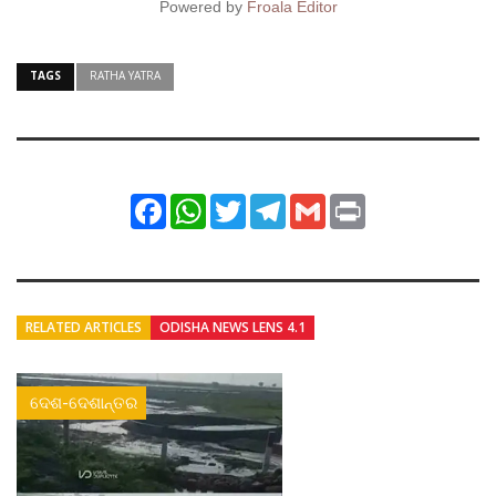
Powered by
Froala Editor
TAGS
RATHA YATRA
Facebook
WhatsApp
Twitter
Telegram
Gmail
Print
RELATED ARTICLES
ODISHA NEWS LENS 4.1
ଦେଶ-ଦେଶାନ୍ତର