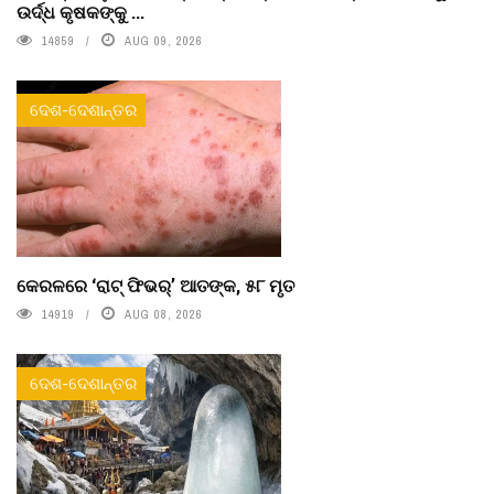
ଉର୍ଦ୍ଧ କୃଷକଙ୍କୁ ...
14859
AUG 09, 2026
ଦେଶ-ଦେଶାନ୍ତର
କେରଳରେ ‘ରାଟ୍ ଫିଭର୍’ ଆତଙ୍କ, ୫୮ ମୃତ
14919
AUG 08, 2026
ଦେଶ-ଦେଶାନ୍ତର