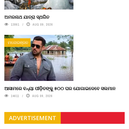
ଅମରନାଥ ଯାତ୍ରା ସ୍ଥଗିତ
13861
AUG 09, 2026
ମନୋରଞ୍ଜନ
ଆସାମରେ ବନ୍ୟା ପୀଡ଼ିତଙ୍କୁ ୫୦୦ ଘର ଯୋଗାଇଦେବେ ସଲମାନ
14611
AUG 09, 2026
ADVERTISEMENT