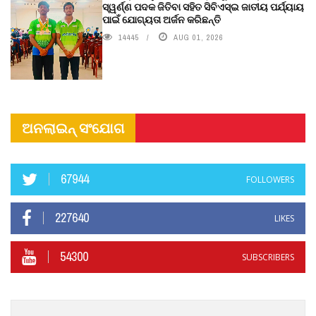
ସ୍ୱର୍ଣ୍ଣ ପଦକ ଜିତିବା ସହିତ ସିବିଏସ୍ଇ ଜାତୀୟ ପର୍ଯ୍ୟାୟ
ପାଇଁ ଯୋଗ୍ୟତା ଅର୍ଜନ କରିଛନ୍ତି
14445
AUG 01, 2026
ଅନଲାଇନ୍ ସଂଯୋଗ
67944
FOLLOWERS
227640
LIKES
54300
SUBSCRIBERS