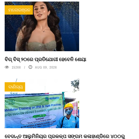
ମନୋରଞ୍ଜନ
ବିଗ୍ ବିସ୍ ୨୦ରେ ପ୍ରତିଯୋଗୀ ହେବେନି ଶେୟା
15266
AUG 09, 2026
ବାଣିଜ୍ୟ
ବେଦାନ୍ତ ଆଲୁମିନିୟର ପ୍ରକଳ୍ପ ସଙ୍ଗମ କଳାହାଣ୍ଡିରେ ୪୦୦ରୁ