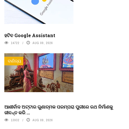
ହଟିବ Google Assistant
14722
AUG 09, 2026
ବାଣିଜ୍ୟ
ଆଶୀର୍ବାଦ ଅଟ୍ଟାର ଗୁଣାତ୍ମକ ପରମ୍ପରା ପୁରୀରେ ରଥ ନିର୍ମାଣକୁ
ଜୀବନ୍ତ କରି ...
13932
AUG 09, 2026