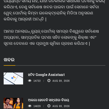
ପର୍ଯ୍ୟାପ୍ତ ସମୟ ନାହିଁ, ଯାହା ଗତକାଲିର ସାଧାରଣ ଘଟଣାକୁ କଭର୍
କରିଥାଏ, ତେଣୁ ସର୍ବଶେଷ ଖବର ପାଇବା ପାଇଁ ସେମାନେ ସର୍ବଦା
ୱେବ୍ ପୋର୍ଟାଲ୍ କିମ୍ବା ଇଲେକ୍ଟ୍ରୋନିକ୍ ମିଡିଆ ଅନୁସରଣ
କରିବାକୁ ଆଗ୍ରହୀ ଅଟନ୍ତି |
ଆମର ଅନଲାଇନ୍ ନ୍ୟୁଜ୍ ପୋର୍ଟାଲ୍ ସମଗ୍ର ବିଶ୍ୱରେ ସର୍ବଶେଷ
ଅଦ୍ୟତନ, ସାମ୍ପ୍ରତିକ ଘଟଣା ସହିତ ଲୋକଙ୍କୁ ଶିକ୍ଷା ଏବଂ
ସୂଚନା ଦେବାରେ ଏକ ପ୍ରମୁଖ ଭୂମିକା ଗ୍ରହଣ କରିଥାଏ |
ଖବର
ହଟିବ Google Assistant
14722
AUG 09, 2026
ଅଲଗା ହେବେନି ସଙ୍ଗୀତା-ବିଜୟ
14629
AUG 09, 2026