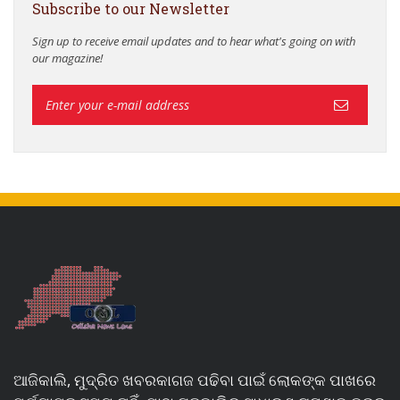
Subscribe to our Newsletter
Sign up to receive email updates and to hear what's going on with
our magazine!
ଆଜିକାଲି, ମୁଦ୍ରିତ ଖବରକାଗଜ ପଢିବା ପାଇଁ ଲୋକଙ୍କ ପାଖରେ