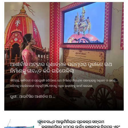
ଆଶୀର୍ବାଦ ଅଟ୍ଟାର ଗୁଣାତ୍ମକ ପରମ୍ପରା ପୁରୀରେ ରଥ
ନିର୍ମାଣକୁ ଜୀବନ୍ତ କରି ଗଢିତୋଳିଲା
ଐତିହ୍ୟ, କାରିଗରୀ ଓ ପ୍ରଯୁକ୍ତି ଜରିଆରେ ଋଥ ନିର୍ମାଣର ଚିରନ୍ତନ ପରମ୍ପରାକୁ ଅନୁଭବ ଓ ପାଳନ
କରିବାକୁ ତଲ୍ଲିନକାରୀ ଅନୁଭୂତି ୧୩,୭୫୦ରୁ ଅଧିକ ଭକ୍ତଙ୍କୁ ସମର୍ଥ କରାଇଲା
ପୁରୀ : ଆଇଟିସିର ଆଶୀର୍ବାଦ ଅ ...
ବେଦାନ୍ତ ଆଲୁମିନିୟର ପ୍ରକଳ୍ପ ସଙ୍ଗମ
କଳାହାଣ୍ଡିରେ ୪୦୦ରୁ ଉର୍ଦ୍ଧ କୃଷକଙ୍କୁ ନିରାପଦ ଏବଂ