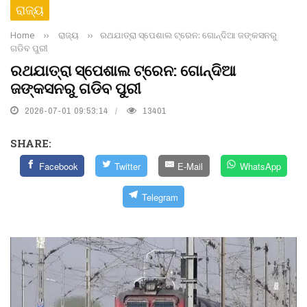
ରାଜ୍ୟ
Home
››
ରାଜ୍ୟ
››
ରଥଯାତ୍ରା ସ୍ପେଶାଲ ଟ୍ରେନ: ଗୋନ୍ଦିଆ ଜଙ୍କସନରୁ
ଗଡିବ ପୁରୀ
ରଥଯାତ୍ରା ସ୍ପେଶାଲ ଟ୍ରେନ: ଗୋନ୍ଦିଆ
ଜଙ୍କସନରୁ ଗଡିବ ପୁରୀ
2026-07-01 09:53:14
13401
SHARE:
Facebook
Twitter
E-Mail
WhatsApp
Telegram