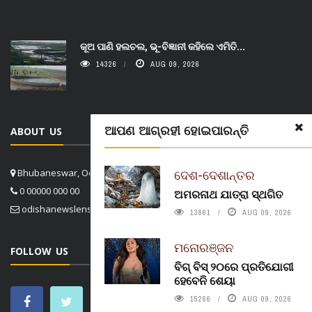
କୂଅ ପାଣି ହଲଚଲ, ଭୂ-ବିଜ୍ଞାନୀ କହିଲେ ଏମିତି...
14326
AUG 09, 2026
ଆପଣ ଆଗ୍ରହୀ ହୋଇପାରନ୍ତି
ABOUT US
ଦେଶ-ଦେଶାନ୍ତର
Bhubaneswar, Odisha, India
0 00000 000 00
ଅମରନାଥ ଯାତ୍ରା ସ୍ଥଗିତ
odishanewslens@gmail.com
13861
AUG 09, 2026
ମନୋରଞ୍ଜନ
FOLLOW US
ବିଗ୍ ବିସ୍ ୨୦ରେ ପ୍ରତିଯୋଗୀ
ହେବେନି ଶେୟା
15266
AUG 09, 2026