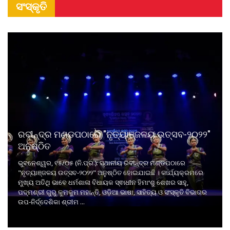
ସଂସ୍କୃତି
ରବୀନ୍ଦ୍ର ମଣ୍ଡପଠାରେ "ନୃତ୍ୟାଞ୍ଜଳୟ ଉତ୍ସବ-୨୦୨୨"
ଅନୁଷ୍ଠିତ
ଭୁବନେଶ୍ୱର, ୧୫/୦୫ (ନି.ପ୍ର.): ସ୍ଥାନୀୟ ରବୀନ୍ଦ୍ର ମଣ୍ଡପଠାରେ
"ନୃତ୍ୟାଞ୍ଜଳୟ ଉତ୍ସବ-୨୦୨୨" ଅନୁଷ୍ଠିତ ହୋଇଯାଇଛି । କାର୍ଯ୍ୟକ୍ରମରେ
ମୁଖ୍ୟ ଅତିଥି ଭାବେ ଧର୍ମଶାଳା ବିଧାୟକ ସ୍ଵାଧୀନ ହିମାଂଶୁ ଶେଖର ସାହୁ,
ପଦ୍ମଶ୍ରୀ ଗୁରୁ କୁମକୁମ ମହାନ୍ତି, ଓଡ଼ିଆ ଭାଷା, ସାହିତ୍ୟ ଓ ସଂସ୍କୃତି ବିଭାଗର
ଉପ-ନିର୍ଦ୍ଦେଶିକା ଶ୍ରୀମ ...