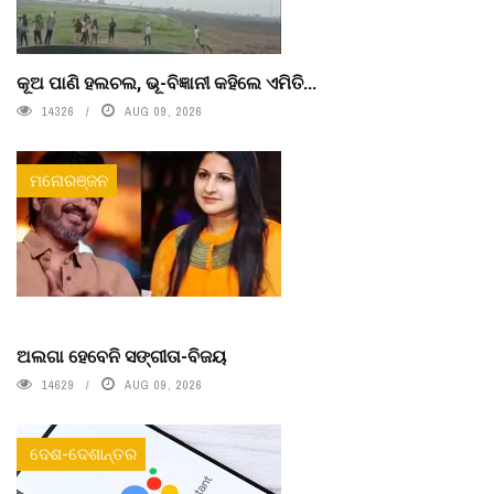
କୂଅ ପାଣି ହଲଚଲ, ଭୂ-ବିଜ୍ଞାନୀ କହିଲେ ଏମିତି...
14326
AUG 09, 2026
ମନୋରଞ୍ଜନ
ଅଲଗା ହେବେନି ସଙ୍ଗୀତା-ବିଜୟ
14629
AUG 09, 2026
ଦେଶ-ଦେଶାନ୍ତର