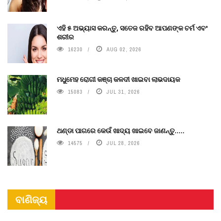
ଏହି ୫ ଅଭ୍ୟାସ କରନ୍ତୁ, ସତେଜ ରହିବ ଆପଣଙ୍କ ଚର୍ମ ଏବଂ
ଶରୀର
16230
AUG 02, 2026
ମଧୁମେହ ରୋଗୀ କଞ୍ଚା କଳଦୀ ଖାଇବା ଲାଭଦାୟକ
15083
JUL 31, 2026
ଥଣ୍ଡା ପାଗରେ କେଉଁ ଖାଦ୍ୟ ଖାଇବେ ଜାଣନ୍ତୁ.....
14575
JUL 28, 2026
ବାଣିଜ୍ୟ