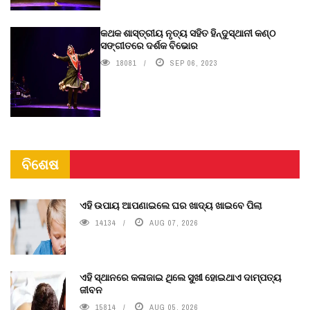
କଥକ ଶାସ୍ତ୍ରୀୟ ନୃତ୍ୟ ସହିତ ହିନ୍ଦୁସ୍ଥାନୀ କଣ୍ଠ
ସଙ୍ଗୀତରେ ଦର୍ଶକ ବିଭୋର
18081
SEP 06, 2023
ବିଶେଷ
ଏହି ଉପାୟ ଆପଣାଇଲେ ଘର ଖାଦ୍ୟ ଖାଇବେ ପିଲା
14134
AUG 07, 2026
ଏହି ସ୍ଥାନରେ କଳାଜାଇ ଥିଲେ ସୁଖୀ ହୋଇଥାଏ ଦାମ୍ପତ୍ୟ
ଜୀବନ
15814
AUG 05, 2026