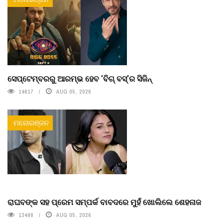
ସେପ୍ଟେମ୍ବରରୁ ଆରମ୍ଭ ହେବ 'ବିଗ୍ ବସ୍'ର ସିଜିନ୍
14617
AUG 05, 2026
ମନୋରଞ୍ଜନ
ରାଘବଙ୍କ ସହ ପ୍ରେମ ସମ୍ପର୍କ ବାବଦରେ ମୁହଁ ଖୋଲିଲେ ଶେହନାଜ
13498
AUG 05, 2026