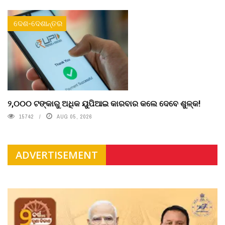
ଦେଶ-ଦେଶାନ୍ତର
୨,୦୦୦ ଟଙ୍କାରୁ ଅଧିକ ୟୁପିଆଇ କାରବାର କଲେ ଦେବେ ଶୁଳ୍କ!
15742
AUG 05, 2026
ADVERTISEMENT