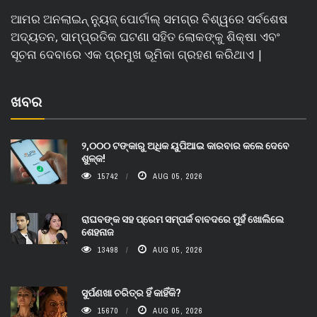
ଆମର ଅନଲାଇନ୍ ନ୍ୟୁଜ୍ ପୋର୍ଟାଲ୍ ସମଗ୍ର ବିଶ୍ୱରେ ସର୍ବଶେଷ
ଅଦ୍ୟତନ, ସାମ୍ପ୍ରତିକ ଘଟଣା ସହିତ ଲୋକଙ୍କୁ ଶିକ୍ଷା ଏବଂ
ସୂଚନା ଦେବାରେ ଏକ ପ୍ରମୁଖ ଭୂମିକା ଗ୍ରହଣ କରିଥାଏ |
ଖବର
୨,୦୦୦ ଟଙ୍କାରୁ ଅଧିକ ୟୁପିଆଇ କାରବାର କଲେ ଦେବେ
ଶୁଳ୍କ!
15742
AUG 05, 2026
ରାଘବଙ୍କ ସହ ପ୍ରେମ ସମ୍ପର୍କ ବାବଦରେ ମୁହଁ ଖୋଲିଲେ
ଶେହନାଜ
13498
AUG 05, 2026
ସୁର୍ପଣଖା ଚରିତ୍ର ହିଁ କାହିଁକି?
15670
AUG 05, 2026