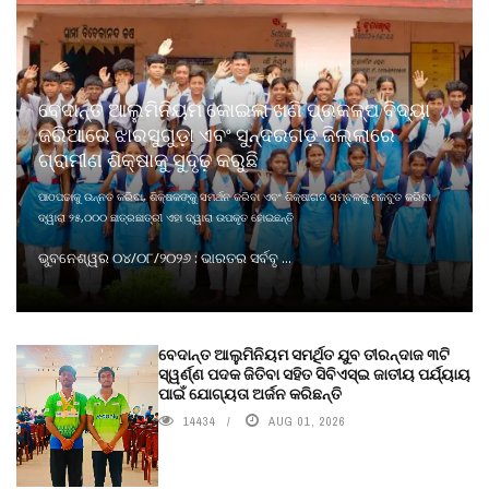
ବେଦାନ୍ତ ଆଲୁମିନିୟମ କୋଇଲା ଖଣି ପ୍ରକଳ୍ପ ବିଦ୍ୟା
ଜରିଆରେ ଝାରସୁଗୁଡ଼ା ଏବଂ ସୁନ୍ଦରଗଡ଼ ଜିଲ୍ଲାରେ
ଗ୍ରାମୀଣ ଶିକ୍ଷାକୁ ସୁଦୃଢ଼ କରୁଛି
ପାଠପଢାକୁ ଉନ୍ନତ କରିବା, ଶିକ୍ଷକଙ୍କୁ ସମର୍ଥନ କରିବା ଏବଂ ଶିକ୍ଷାଗତ ସମ୍ବଳକୁ ମଜବୁତ କରିବା
ଦ୍ୱାରା ୨୫,୦୦୦ ଛାତ୍ରଛାତ୍ରୀ ଏହା ଦ୍ୱାରା ଉପକୃତ ହୋଇଛନ୍ତି
ଭୁବନେଶ୍ୱର ୦୪/୦୮/୨୦୨୬ : ଭାରତର ସର୍ବବୃ ...
ବେଦାନ୍ତ ଆଲୁମିନିୟମ ସମର୍ଥିତ ଯୁବ ତୀରନ୍ଦାଜ ୩ଟି
ସ୍ୱର୍ଣ୍ଣ ପଦକ ଜିତିବା ସହିତ ସିବିଏସ୍ଇ ଜାତୀୟ ପର୍ଯ୍ୟାୟ
ପାଇଁ ଯୋଗ୍ୟତା ଅର୍ଜନ କରିଛନ୍ତି
14434
AUG 01, 2026