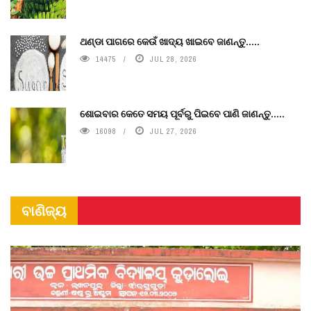
ଥଣ୍ଡା ପାଗରେ କେଉଁ ଖାଦ୍ୟ ଖାଇବେ ଜାଣନ୍ତୁ.....
14475
JUL 28, 2026
ଶୋଇବାର କେତେ ସମୟ ପୂର୍ବରୁ ପିଇବେ ପାଣି ଜାଣନ୍ତୁ.....
16098
JUL 27, 2026
ବାଣିଜ୍ୟ