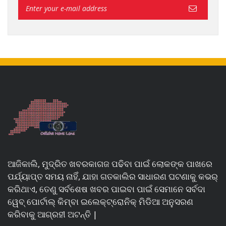
ଆଜିକାଲି, ମୁଦ୍ରିତ ଖବରକାଗଜ ପଢିବା ପାଇଁ ଲୋକଙ୍କ ପାଖରେ
ପର୍ଯ୍ୟାପ୍ତ ସମୟ ନାହିଁ, ଯାହା ଗତକାଲିର ସାଧାରଣ ଘଟଣାକୁ କଭର୍
କରିଥାଏ, ତେଣୁ ସର୍ବଶେଷ ଖବର ପାଇବା ପାଇଁ ସେମାନେ ସର୍ବଦା
ୱେବ୍ ପୋର୍ଟାଲ୍ କିମ୍ବା ଇଲେକ୍ଟ୍ରୋନିକ୍ ମିଡିଆ ଅନୁସରଣ
କରିବାକୁ ଆଗ୍ରହୀ ଅଟନ୍ତି |