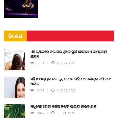
ବିଶେଷ
ଏହି ସ୍ଥାନରେ କଳାଜାଇ ଥିଲେ ସୁଖୀ ହୋଇଥାଏ ଦାମ୍ପତ୍ୟ
ଜୀବନ
15158
AUG 05, 2026
ଏହି ୫ ଅଭ୍ୟାସ କରନ୍ତୁ, ସତେଜ ରହିବ ଆପଣଙ୍କ ଚର୍ମ ଏବଂ
ଶରୀର
16129
AUG 02, 2026
ମଧୁମେହ ରୋଗୀ କଞ୍ଚା କଳଦୀ ଖାଇବା ଲାଭଦାୟକ
14975
JUL 31, 2026