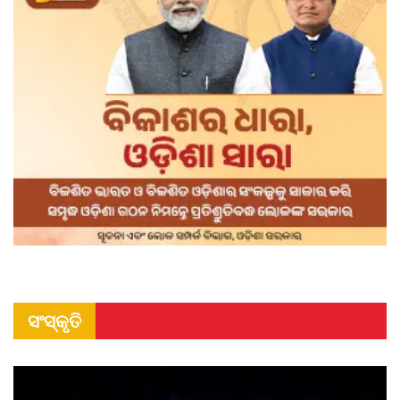
ସଂସ୍କୃତି