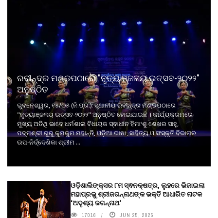
ରବୀନ୍ଦ୍ର ମଣ୍ଡପଠାରେ "ନୃତ୍ୟାଞ୍ଜଳୟ ଉତ୍ସବ-୨୦୨୨"
ଅନୁଷ୍ଠିତ
ଭୁବନେଶ୍ୱର, ୧୫/୦୫ (ନି.ପ୍ର.): ସ୍ଥାନୀୟ ରବୀନ୍ଦ୍ର ମଣ୍ଡପଠାରେ
"ନୃତ୍ୟାଞ୍ଜଳୟ ଉତ୍ସବ-୨୦୨୨" ଅନୁଷ୍ଠିତ ହୋଇଯାଇଛି । କାର୍ଯ୍ୟକ୍ରମରେ
ମୁଖ୍ୟ ଅତିଥି ଭାବେ ଧର୍ମଶାଳା ବିଧାୟକ ସ୍ଵାଧୀନ ହିମାଂଶୁ ଶେଖର ସାହୁ,
ପଦ୍ମଶ୍ରୀ ଗୁରୁ କୁମକୁମ ମହାନ୍ତି, ଓଡ଼ିଆ ଭାଷା, ସାହିତ୍ୟ ଓ ସଂସ୍କୃତି ବିଭାଗର
ଉପ-ନିର୍ଦ୍ଦେଶିକା ଶ୍ରୀମ ...
ଓଡ଼ିଶାଲିଙ୍କ୍ସର ୮ମ ସ୍ଵନକ୍ଷତ୍ର, ଲୁହରେ ଭିଜାଇଲା
ମହାପ୍ରଭୁ ଶ୍ରୀଜଗନ୍ନାଥଙ୍କ ଭକ୍ତି ଆଧାରିତ ନାଟକ
‘ଅଦୃଶ୍ୟ ଜଗନ୍ନାଥ‘
17016
JUN 25, 2025