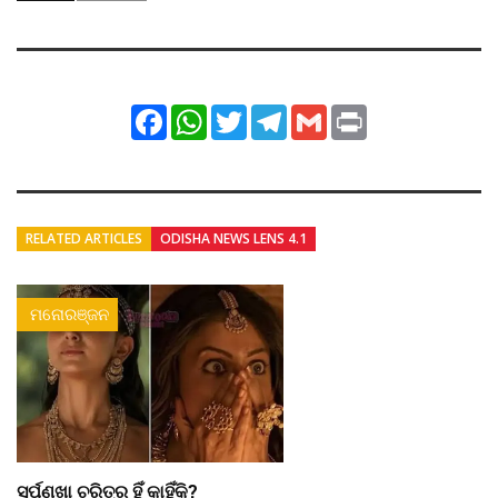
Facebook
WhatsApp
Twitter
Telegram
Gmail
Print
RELATED ARTICLES
ODISHA NEWS LENS 4.1
ମନୋରଞ୍ଜନ
ସୁର୍ପଣଖା ଚରିତ୍ର ହିଁ କାହିଁକି?