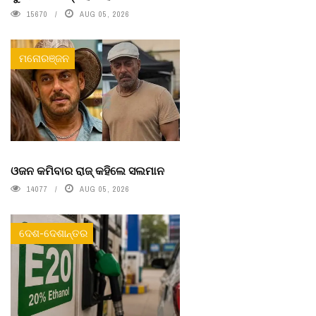
15670
AUG 05, 2026
ମନୋରଞ୍ଜନ
ଓଜନ କମିବାର ରାଜ୍ କହିଲେ ସଲମାନ
14077
AUG 05, 2026
ଦେଶ-ଦେଶାନ୍ତର