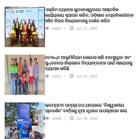
ଏକ୍ଜିମ ବ୍ୟାଙ୍କ ଭୁବନେଶ୍ୱରରେ ଆଞ୍ଚଳିକ
କାର୍ଯ୍ୟାଳୟ ସ୍ଥାପନ କରିବ, ଓଡ଼ିଶାର ରପ୍ତାନିକାରୀଙ୍କ
ସହିତ ନିଜର ନିୟୋଜନତାକୁ ଗଭୀର କରିବ
14603
JUL 31, 2026
ବେଦାନ୍ତ ଆଲୁମିନିୟମ କୋଇଲା ଖଣି ଝାରସୁଗୁଡା ଏବଂ
ସୁନ୍ଦରଗଡ଼ ଜିଲ୍ଲାରେ ଦିବ୍ୟାଙ୍ଗଙ୍କ ପାଇଁ ସହାୟତାକୁ
ବ୍ୟାପକ କରିଛି
14251
JUL 29, 2026
କ୍ରମ୍ପଟନ ପମ୍ପ୍‌ସ୍‌ ରଥ ଯାତ୍ରାରେ ‘ବିଶ୍ୱସନୀୟ
ପ୍ରଦର୍ଶନ’ ବାର୍ତ୍ତାକୁ ନୂଆ ରୂପରେ ଉପସ୍ଥାପନ କଲା
15048
JUL 28, 2026