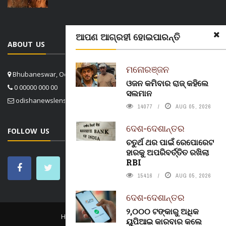
ଆପଣ ଆଗ୍ରହୀ ହୋଇପାରନ୍ତି
ABOUT US
ମନୋରଞ୍ଜନ
Bhubaneswar, Odisha, India
ଓଜନ କମିବାର ରାଜ୍ କହିଲେ
0 00000 000 00
ସଲମାନ
odishanewslens@gmail.com
14077
AUG 05, 2026
ଦେଶ-ଦେଶାନ୍ତର
FOLLOW US
ଚତୁର୍ଥ ଥର ପାଇଁ ରେପୋରେଟ
ହାରକୁ ଅପରିବର୍ତ୍ତିତ ରଖିଲା
RBI
15416
AUG 05, 2026
ଦେଶ-ଦେଶାନ୍ତର
୨,୦୦୦ ଟଙ୍କାରୁ ଅଧିକ
HOME
CONTACT US
ABOUT US
ୟୁପିଆଇ କାରବାର କଲେ