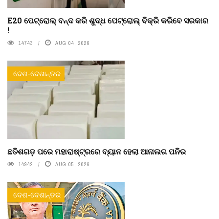
E20 ପେଟ୍ରୋଲ୍ ବନ୍ଦ କରି ଶୁଦ୍ଧ ପେଟ୍ରୋଲ୍ ବିକ୍ରି କରିବେ ସରକାର
!
14743
AUG 04, 2026
ଦେଶ-ଦେଶାନ୍ତର
ଛତିଶଗଡ଼ ପରେ ମହାରାଷ୍ଟ୍ରରେ ବ୍ୟାନ ହେଲା ଆନାଲଗ ପନିର
14942
AUG 05, 2026
ଦେଶ-ଦେଶାନ୍ତର