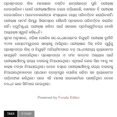
ପ୍ରଶ୍ନପତ୍ର ଲିକ ମାମଲାରେ ବଞ୍ଚିତ ଛାତ୍ରୀଛାତ୍ର ପୁଣି ପରୀକ୍ଷା
ଦେଇପାରିବେ। ଯେଉଁ ପରୀକ୍ଷାର୍ଥୀଙ୍କ ବୟସ ଗଡ଼ିଯାଇଛି, ସେମାନେ ବି ପରୀକ୍ଷା
ଦେଇପାରିବେ। ଆବେଦନକାରୀଙ୍କ ସଂଖ୍ୟାରେ ମଧ୍ୟ ପରିବର୍ତ୍ତନ କରାଯିବନାହିଁ।
ପରୀକ୍ଷା ପାଟର୍ନ କିମ୍ୱା ସିଲାବସ୍‌ରେ କୌଣସି ପ୍ରକାରର ପରିବର୍ତ୍ତନ କରାଯିବ
ନାହିଁ। ତ୍ରୁଟିଶୂନ୍ୟ ପରୀକ୍ଷା କରିବା ପାଇଁ ସରକାର ପ୍ରତିଶ୍ରୁତିବଦ୍ଧ ବୋଲି
ଅଧ୍ୟକ୍ଷ ସ୍ୱାଇଁ କହିଛନ୍ତି।
ସୂଚନା ଅନୁସାରେ, ଓଡ଼ିଶା ପୋଲିସ ସବ୍‌-ଇନ୍ସପେକ୍ଟର ନିଯୁକ୍ତି ପରୀକ୍ଷା ଦୁର୍ନୀତି
୨୦୨୫ ସେପ୍ଟେମ୍ୱରରେ ସାମ୍ନାକୁ ଆସିଥିଲା। ପରୀକ୍ଷାର ଠିକ୍‌ ୫ଦିନ ପୂର୍ୱରୁ
ପ୍ରଶ୍ନପତ୍ର ଲିକ୍‌ ଓ ନିଯୁକ୍ତି ଅନିୟମିତତାରେ ବଡ଼ ଆନ୍ତଃରାଜ୍ୟ ର଼୍ୟାକେଟର
ସମ୍ପୃକ୍ତି ଜଣାପଡିଥିଲା। ପ୍ରଶ୍ନପତ୍ର ଓ ତା’ର ଉତ୍ତର ଅଭ୍ୟାସ ପାଇଁ
ପରୀକ୍ଷାର୍ଥୀଙ୍କୁ ରାଜ୍ୟ ବାହାରକୁ ନିଆଯାଉଥିଲା। ଏଥିପାଇଁ ଜଣକ ପିଛା ୧୫ରୁ ୨୫
ଲକ୍ଷ ଟଙ୍କା ନିଆଯାଇଥିଲା। ତେବେ ବସ୍‌ରେ ପରୀକ୍ଷାର୍ଥୀଙ୍କୁ ରାଜ୍ୟ ବାହାରକୁ
ନିଆଯାଉଥିବାବେଳେ ପ୍ରଥମେ ବ୍ରହ୍ମପୁର ପୋଲିସ ଧରିବା ସହ ର଼୍ୟାକେଟର
ପର୍ଦ୍ଦାଫାଶ କରିଥିଲା। ପରେ ଏହି ମାମଲା ହାଇକୋର୍ଟରେ ପହଞ୍ଚିଥିବା ବେଳେ
ତଦନ୍ତ ଭାର ସିବିଆଇ ନେଇଥିଲା।
Powered by
Froala Editor
TAGS
SI EXAM