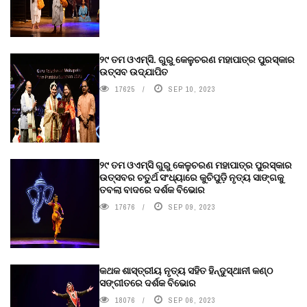
୨୯ ତମ ଓଏମ୍‌ସି. ଗୁରୁ କେଳୁଚରଣ ମହାପାତ୍ର ପୁରସ୍କାର
ଉତ୍ସବ ଉଦ୍‍ଯାପିତ
17625
SEP 10, 2023
୨୯ ତମ ଓଏମ୍‌ସି ଗୁରୁ କେଳୁଚରଣ ମହାପାତ୍ର ପୁରସ୍କାର
ଉତ୍ସବର ଚତୁର୍ଥ ସଂଧ୍ୟାରେ କୁଚିପୁଡ଼ି ନୃତ୍ୟ ସାଙ୍ଗକୁ
ତବଲା ବାଦରେ ଦର୍ଶକ ବିଭୋର
17676
SEP 09, 2023
କଥକ ଶାସ୍ତ୍ରୀୟ ନୃତ୍ୟ ସହିତ ହିନ୍ଦୁସ୍ଥାନୀ କଣ୍ଠ
ସଙ୍ଗୀତରେ ଦର୍ଶକ ବିଭୋର
18076
SEP 06, 2023