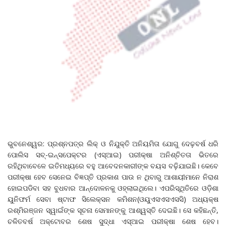
ଭୁବନେଶ୍ୱର: ପ୍ରଶ୍ନପତ୍ର ଲିକ୍‌ ଓ ନିଯୁକ୍ତି ଅନିୟମିତା ଯୋଗୁ ଦେଢ଼ବର୍ଷ ଧରି
ପୋଲିସ ସବ୍‌-ଇନ୍ସପେକ୍ଟର (ଏସ୍‌ଆଇ) ପରୀକ୍ଷା ଅନିଶ୍ଚିତତା ଭିତରେ
ରହିଥିବାବେଳେ ଇତିମଧ୍ୟରେ ବହୁ ଆବେଦନକାରୀଙ୍କ ବୟସ ବଢ଼ିଯାଇଛି। କେବେ
ପରୀକ୍ଷା ହେବ ସେନେଇ ବିଜ୍ଞପ୍ତି ପ୍ରକାଶ ପାଉ ନ ଥିବାରୁ ଆଶାୟୀମାନେ ନିରାଶ
ହୋଇପଡିବା ସହ ବୁଧବାର ଆନ୍ଦୋଳନକୁ ଓହ୍ଲାଇଥିଲେ। ଏପରିସ୍ଥିତିରେ ଓଡ଼ିଶା
ୟୁନିଫର୍ମ ସେବା ଷ୍ଟାଫ ସିଲେକ୍ସନ କମିଶନ(ଓୟୁଏସଏସଏସସି) ଅଧ୍ୟକ୍ଷ
ରଶ୍ମିରଞ୍ଜନ ସ୍ୱାଇଁଙ୍କ ସୂଚନା ସେମାନଙ୍କୁ ଆଶ୍ୱସ୍ତି ଦେଇଛି। ସେ କହିଛନ୍ତି,
ଚଳିତବର୍ଷ ଅକ୍ଟୋବର ଶେଷ ସୁଦ୍ଧା ଏସ୍‌ଆଇ ପରୀକ୍ଷା ଶେଷ ହେବ।