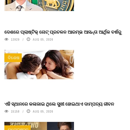
ଦେଶରେ ପ୍ଲାଷ୍ଟିକ୍ ନୋଟ୍‌ ପ୍ରଚଳନ ଆରମ୍ଭ ଆସନ୍ତା ଆର୍ଥିକ ବର୍ଷରୁ
13929
AUG 05, 2026
ବିଶେଷ
ଏହି ସ୍ଥାନରେ କଳାଜାଇ ଥିଲେ ସୁଖୀ ହୋଇଥାଏ ଦାମ୍ପତ୍ୟ ଜୀବନ
15158
AUG 05, 2026
ମନୋରଞ୍ଜନ