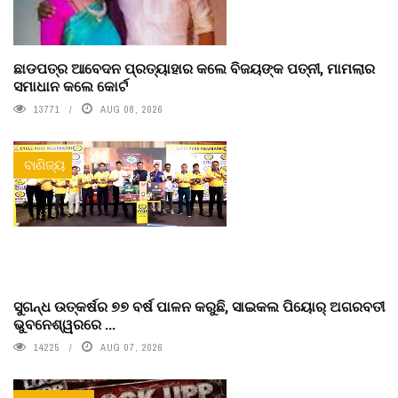
ଛାଡପତ୍ର ଆବେଦନ ପ୍ରତ୍ୟାହାର କଲେ ବିଜୟଙ୍କ ପତ୍ନୀ, ମାମଲାର
ସମାଧାନ କଲେ କୋର୍ଟ
13771
AUG 08, 2026
ବାଣିଜ୍ୟ
ସୁଗନ୍ଧ ଉତ୍କର୍ଷର ୭୭ ବର୍ଷ ପାଳନ କରୁଛି, ସାଇକଲ ପିୟୋର୍‌ ଅଗରବତୀ
ଭୁବନେଶ୍ୱରରେ ...
14225
AUG 07, 2026