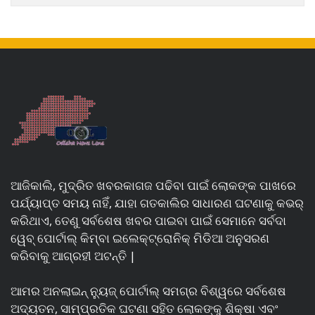
ଆଜିକାଲି, ମୁଦ୍ରିତ ଖବରକାଗଜ ପଢିବା ପାଇଁ ଲୋକଙ୍କ ପାଖରେ
ପର୍ଯ୍ୟାପ୍ତ ସମୟ ନାହିଁ, ଯାହା ଗତକାଲିର ସାଧାରଣ ଘଟଣାକୁ କଭର୍
କରିଥାଏ, ତେଣୁ ସର୍ବଶେଷ ଖବର ପାଇବା ପାଇଁ ସେମାନେ ସର୍ବଦା
ୱେବ୍ ପୋର୍ଟାଲ୍ କିମ୍ବା ଇଲେକ୍ଟ୍ରୋନିକ୍ ମିଡିଆ ଅନୁସରଣ
କରିବାକୁ ଆଗ୍ରହୀ ଅଟନ୍ତି |
ଆମର ଅନଲାଇନ୍ ନ୍ୟୁଜ୍ ପୋର୍ଟାଲ୍ ସମଗ୍ର ବିଶ୍ୱରେ ସର୍ବଶେଷ
ଅଦ୍ୟତନ, ସାମ୍ପ୍ରତିକ ଘଟଣା ସହିତ ଲୋକଙ୍କୁ ଶିକ୍ଷା ଏବଂ