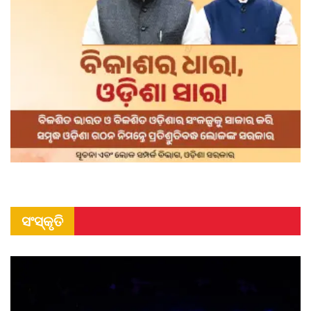
ସଂସ୍କୃତି