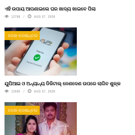
ଏହି ଉପାୟ ଆପଣାଇଲେ ଘର ଖାଦ୍ୟ ଖାଇବେ ପିଲା
13799
AUG 07, 2026
ଦେଶ-ଦେଶାନ୍ତର
ୟୁପିଆଇ ଓ ଅନ୍ୟାନ୍ୟ ଡିଜିଟାଲ୍ ନେଣଦେଣ ଉପରେ ଲାଗିବ ଶୁଳ୍କ
13585
AUG 07, 2026
ଦେଶ-ଦେଶାନ୍ତର