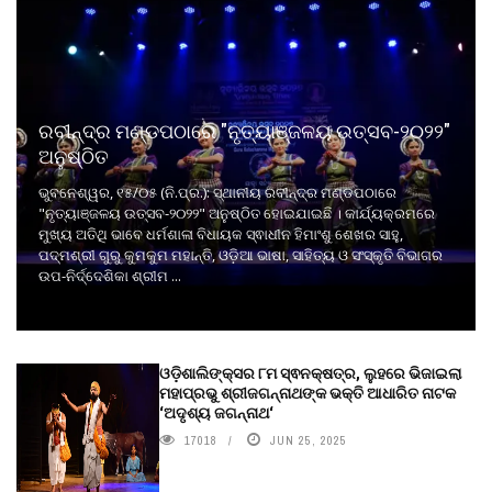
ରବୀନ୍ଦ୍ର ମଣ୍ଡପଠାରେ "ନୃତ୍ୟାଞ୍ଜଳୟ ଉତ୍ସବ-୨୦୨୨"
ଅନୁଷ୍ଠିତ
ଭୁବନେଶ୍ୱର, ୧୫/୦୫ (ନି.ପ୍ର.): ସ୍ଥାନୀୟ ରବୀନ୍ଦ୍ର ମଣ୍ଡପଠାରେ
"ନୃତ୍ୟାଞ୍ଜଳୟ ଉତ୍ସବ-୨୦୨୨" ଅନୁଷ୍ଠିତ ହୋଇଯାଇଛି । କାର୍ଯ୍ୟକ୍ରମରେ
ମୁଖ୍ୟ ଅତିଥି ଭାବେ ଧର୍ମଶାଳା ବିଧାୟକ ସ୍ଵାଧୀନ ହିମାଂଶୁ ଶେଖର ସାହୁ,
ପଦ୍ମଶ୍ରୀ ଗୁରୁ କୁମକୁମ ମହାନ୍ତି, ଓଡ଼ିଆ ଭାଷା, ସାହିତ୍ୟ ଓ ସଂସ୍କୃତି ବିଭାଗର
ଉପ-ନିର୍ଦ୍ଦେଶିକା ଶ୍ରୀମ ...
ଓଡ଼ିଶାଲିଙ୍କ୍ସର ୮ମ ସ୍ଵନକ୍ଷତ୍ର, ଲୁହରେ ଭିଜାଇଲା
ମହାପ୍ରଭୁ ଶ୍ରୀଜଗନ୍ନାଥଙ୍କ ଭକ୍ତି ଆଧାରିତ ନାଟକ
‘ଅଦୃଶ୍ୟ ଜଗନ୍ନାଥ‘
17018
JUN 25, 2025