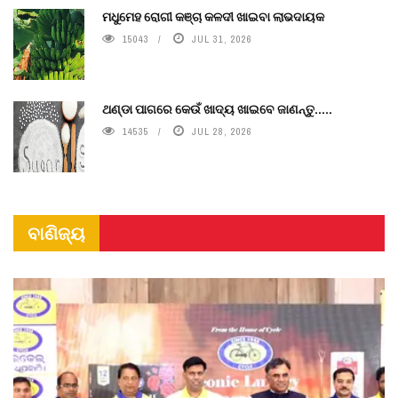
ମଧୁମେହ ରୋଗୀ କଞ୍ଚା କଳଦୀ ଖାଇବା ଲାଭଦାୟକ
15043
JUL 31, 2026
ଥଣ୍ଡା ପାଗରେ କେଉଁ ଖାଦ୍ୟ ଖାଇବେ ଜାଣନ୍ତୁ.....
14535
JUL 28, 2026
ବାଣିଜ୍ୟ