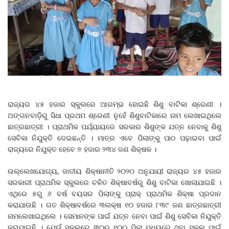
ରାଜ୍ୟର ୪୫ ହଜାର ସ୍କୁଲରେ ଆରମ୍ଭ ହୋଇଛି ଶିଶୁ ବାଟିକା ଶ୍ରେଣୀ ।
ଅଙ୍ଗନବାଡ଼ିରୁ ସିଧା ପ୍ରଥମ ଶ୍ରେଣୀ ନୁହେଁ ଶିଶୁବାଟିକାରେ ନାମ ଲେଖାଇଥିଲେ
ଛାତ୍ରଛାତ୍ରୀ । ପ୍ରାଥମିକ ପର୍ଯ୍ୟାୟରେ ସରକାର ଶିଶୁଙ୍କ ଯତ୍ନ ନେବାକୁ ଶିଶୁ
ସେବିକା ନିଯୁକ୍ତି ଦେଇଛନ୍ତି । ମାତ୍ର ଏବେ ପିଲାଙ୍କୁ ପାଠ ପଢ଼ାଇବା ପାଇଁ
ରାଜ୍ୟରେ ନିଯୁକ୍ତ ହେବେ ୭ ହଜାର ୨୩୪ ଜଣ ଶିକ୍ଷକ ।
ଉଲ୍ଲେଖଯୋଗ୍ୟ, ଜାତୀୟ ଶିକ୍ଷାନୀତି ୨୦୨୦ ଅନୁଯାୟୀ ରାଜ୍ୟର ୪୫ ହଜାର
ସରକାରୀ ପ୍ରାଥମିକ ସ୍କୁଲରେ ଚଳିତ ଶିକ୍ଷାବର୍ଷରୁ ଶିଶୁ ବାଟିକା ଖୋଲାଯାଇଛି ।
ଏଥିରେ ୫ରୁ ୬ ବର୍ଷ ବୟସର ପିଲାଙ୍କୁ ପ୍ରାକ୍ ପ୍ରାଥମିକ ଶିକ୍ଷା ପ୍ରଦାନ
କରାଯାଉଛି । ଗତ ଶିକ୍ଷାବର୍ଷରେ ୩ଲକ୍ଷ ୧୦ ହଜାର ୮୩୯ ଜଣ ଛାତ୍ରଛାତ୍ରୀ
ନାମଲେଖାଇଥିଲେ । ସେମାନଙ୍କ ପାଇଁ ଯତ୍ନ ନେବା ପାଇଁ ଶିଶୁ ସେବିକା ନିଯୁକ୍ତି
କରାଯାଇଛି । ଯେଉଁ ସ୍କୁଲରେ ୩୦ରୁ ୧୦୦ ପିଲା ମଧ୍ୟରେ ଥିବା ସ୍କୁଲ ପାଇଁ