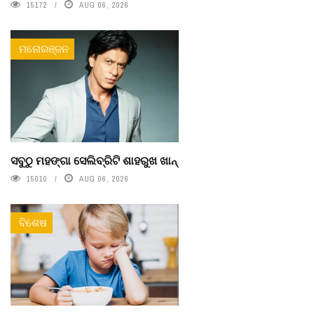
15172
AUG 06, 2026
ମନୋରଞ୍ଜନ
ସବୁଠୁ ମହଙ୍ଗା ସେଲିବ୍ରିଟି ଶାହରୁଖ ଖାନ୍
15010
AUG 06, 2026
ବିଶେଷ