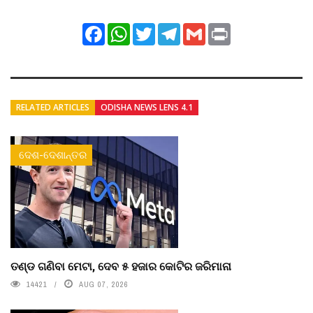
Facebook
WhatsApp
Twitter
Telegram
Gmail
Print
RELATED ARTICLES
ODISHA NEWS LENS 4.1
ଦେଶ-ଦେଶାନ୍ତର
ତଣ୍ଡ ଗଣିବା ମେଟା, ଦେବ ୫ ହଜାର କୋଟିର ଜରିମାନା
14421
AUG 07, 2026