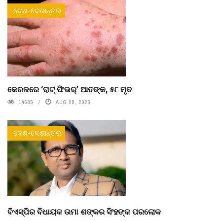
ଦେଶ-ଦେଶାନ୍ତର
କେରଳରେ ‘ରାଟ୍ ଫିଭର୍’ ଆତଙ୍କ, ୫୮ ମୃତ
14585
AUG 08, 2026
ଦେଶ-ଦେଶାନ୍ତର
ବିଏସ୍‌ପିର ବିଧାୟକ ଉମା ଶଙ୍କର ସିଂହଙ୍କ ପରଲୋକ