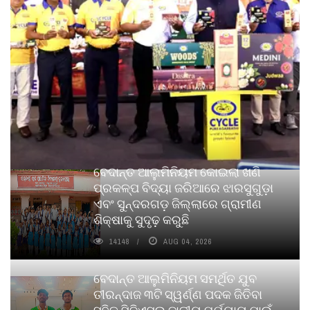
ବେଦାନ୍ତ ଆଲୁମିନିୟମ କୋଇଲା ଖଣି
ପ୍ରକଳ୍ପ ବିଦ୍ୟା ଜରିଆରେ ଝାରସୁଗୁଡ଼ା
ଏବଂ ସୁନ୍ଦରଗଡ଼ ଜିଲ୍ଲାରେ ଗ୍ରାମୀଣ
ଶିକ୍ଷାକୁ ସୁଦୃଢ଼ କରୁଛି
14148
AUG 04, 2026
ବେଦାନ୍ତ ଆଲୁମିନିୟମ ସମର୍ଥିତ ଯୁବ
ତୀରନ୍ଦାଜ ୩ଟି ସ୍ୱର୍ଣ୍ଣ ପଦକ ଜିତିବା
ସହିତ ସିବିଏସ୍ଇ ଜାତୀୟ ପର୍ଯ୍ୟାୟ ପାଇଁ