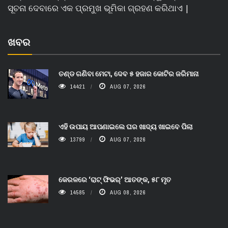
ସୂଚନା ଦେବାରେ ଏକ ପ୍ରମୁଖ ଭୂମିକା ଗ୍ରହଣ କରିଥାଏ |
ଖବର
ତଣ୍ଡ ଗଣିବା ମେଟା, ଦେବ ୫ ହଜାର କୋଟିର ଜରିମାନା
14421
AUG 07, 2026
ଏହି ଉପାୟ ଆପଣାଇଲେ ଘର ଖାଦ୍ୟ ଖାଇବେ ପିଲା
13799
AUG 07, 2026
କେରଳରେ ‘ରାଟ୍ ଫିଭର୍’ ଆତଙ୍କ, ୫୮ ମୃତ
14585
AUG 08, 2026