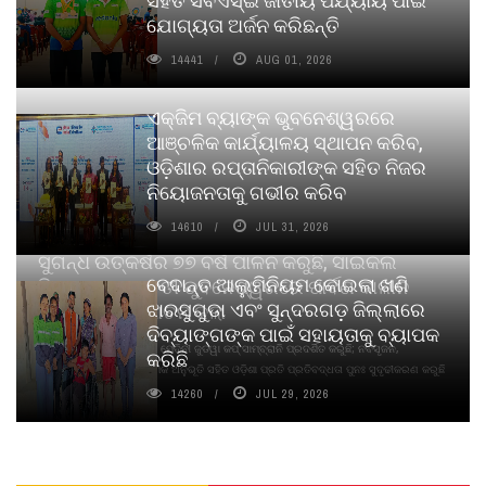
ଯୋଗ୍ୟତା ଅର୍ଜନ କରିଛନ୍ତି
14441
AUG 01, 2026
ଏକ୍ଜିମ ବ୍ୟାଙ୍କ ଭୁବନେଶ୍ୱରରେ
ଆଞ୍ଚଳିକ କାର୍ଯ୍ୟାଳୟ ସ୍ଥାପନ କରିବ,
ଓଡ଼ିଶାର ରପ୍ତାନିକାରୀଙ୍କ ସହିତ ନିଜର
ନିୟୋଜନତାକୁ ଗଭୀର କରିବ
14610
JUL 31, 2026
ସୁଗନ୍ଧ ଉତ୍କର୍ଷର ୭୭ ବର୍ଷ ପାଳନ କରୁଛି, ସାଇକଲ
ବେଦାନ୍ତ ଆଲୁମିନିୟମ କୋଇଲା ଖଣି
ପିୟୋର୍‌ ଅଗରବତୀ ଭୁବନେଶ୍ୱରରେ ପାର୍ବଣ କାଳୀନ
ଝାରସୁଗୁଡା ଏବଂ ସୁନ୍ଦରଗଡ଼ ଜିଲ୍ଲାରେ
ନବସୃଜନ ଉନ୍ମୋଚନ କଲା
ଦିବ୍ୟାଙ୍ଗଙ୍କ ପାଇଁ ସହାୟତାକୁ ବ୍ୟାପକ
ବାଉଁଶ ବିହୀନ କଠିନ ଧୂପ ଏବଂ ମେଦିନୀ ଜୁଡୱା କପ୍‌ ସାମ୍ବ୍ରାନି ପ୍ରଦର୍ଶିତ କରୁଛି; ନବସୃଜନ,
କରିଛି
ଦୀର୍ଘସ୍ଥାୟିତା ଏବଂ ଆଧ୍ୟାତ୍ମିକ ଅନୁଭୂତି ସହିତ ଓଡ଼ିଶା ପ୍ରତି ପ୍ରତିବଦ୍ଧତା ପୁନଃ ସୁଦୃଢୀକରଣ କରୁଛି
14260
JUL 29, 2026