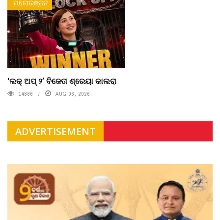
ମନୋରଞ୍ଜନ
‘ଲକ୍ ଅପ୍ ୨’ ବିଜେତା ଶ୍ରେୟା କାଲରା
14886
AUG 06, 2026
ADVERTISEMENT