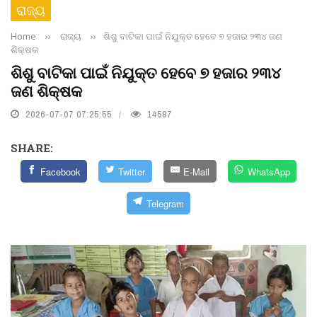
ରାଜ୍ୟ
Home
››
ରାଜ୍ୟ
››
ଶିଶୁ ବାଟିକା ପାଇଁ ନିଯୁକ୍ତ ହେବେ ୭ ହଜାର ୨୩୪ ଜଣ
ଶିକ୍ଷକ
ଶିଶୁ ବାଟିକା ପାଇଁ ନିଯୁକ୍ତ ହେବେ ୭ ହଜାର ୨୩୪
ଜଣ ଶିକ୍ଷକ
2026-07-07 07:25:55
14587
SHARE:
Facebook
Twitter
E-Mail
WhatsApp
Telegram