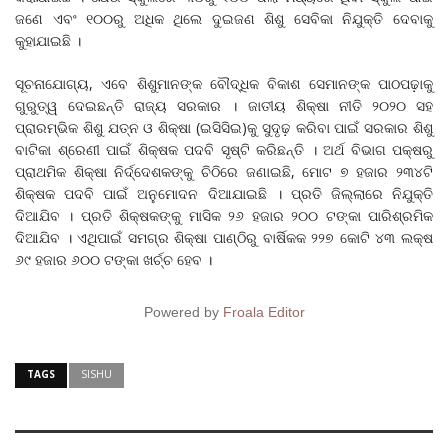
ଜଣେ ଏବଂ ୧୦୦ରୁ ଅଧିକ ଥିଲେ ଦୁଇଜଣ ଶିଶୁ ସେବିକା ନିଯୁକ୍ତି ଦେବାକୁ
କୁହାଯାଇଛି ।
ସୂଚନାଯୋଗ୍ୟ, ଏବେ ଶିଶୁମାନଙ୍କ ବୌଦ୍ଧିକ ବିକାଶ ସେମାନଙ୍କ ପାଠପଢ଼ାକୁ
ଗୁରୁତ୍ୱ ଦେଇଛନ୍ତି ରାଜ୍ୟ ସରକାର । ଜାତୀୟ ଶିକ୍ଷା ନୀତି ୨୦୨୦ ସହ
ପ୍ରାରମ୍ଭିକ ଶିଶୁ ଯତ୍ନ ଓ ଶିକ୍ଷା (ଇସିସିଇ)କୁ ସୁଦୃଢ଼ କରିବା ପାଇଁ ସରକାର ଶିଶୁ
ବାଟିକା ଶ୍ରେଣୀ ପାଇଁ ଶିକ୍ଷକ ପଦବି ସୃଷ୍ଟି କରିଛନ୍ତି । ଅର୍ଥ ବିଭାଗ ପକ୍ଷରୁ
ପ୍ରାଥମିକ ଶିକ୍ଷା ନିର୍ଦ୍ଦେଶକଙ୍କୁ ଚିଠିରେ ଜଣାଇଛି, ମୋଟ ୭ ହଜାର ୨୩୪ଟି
ଶିକ୍ଷକ ପଦବି ପାଇଁ ଅନୁମୋଦନ ଦିଆଯାଇଛି । ପ୍ରତି ଜିଲ୍ଲାରେ ନିଯୁକ୍ତି
ଦିଆଯିବ । ପ୍ରତି ଶିକ୍ଷକଙ୍କୁ ମାସିକ ୨୬ ହଜାର ୨୦୦ ଟଙ୍କା ପାରିଶ୍ରମିକ
ଦିଆଯିବ । ଏଥିପାଇଁ ସମଗ୍ର ଶିକ୍ଷା ପାଣ୍ଠିରୁ ବାର୍ଷିକକ ୨୨୭ କୋଟି ୪୩ ଲକ୍ଷ
୬୯ ହଜାର ୬୦୦ ଟଙ୍କା ଖର୍ଚ୍ଚ ହେବ ।
Powered by
Froala Editor
TAGS
SISHU