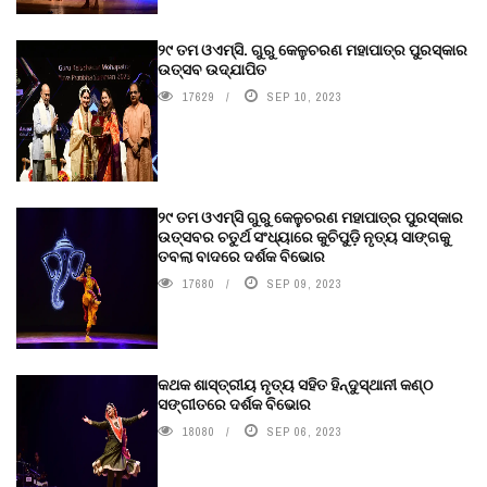
୨୯ ତମ ଓଏମ୍‌ସି. ଗୁରୁ କେଳୁଚରଣ ମହାପାତ୍ର ପୁରସ୍କାର
ଉତ୍ସବ ଉଦ୍‍ଯାପିତ
17629
SEP 10, 2023
୨୯ ତମ ଓଏମ୍‌ସି ଗୁରୁ କେଳୁଚରଣ ମହାପାତ୍ର ପୁରସ୍କାର
ଉତ୍ସବର ଚତୁର୍ଥ ସଂଧ୍ୟାରେ କୁଚିପୁଡ଼ି ନୃତ୍ୟ ସାଙ୍ଗକୁ
ତବଲା ବାଦରେ ଦର୍ଶକ ବିଭୋର
17680
SEP 09, 2023
କଥକ ଶାସ୍ତ୍ରୀୟ ନୃତ୍ୟ ସହିତ ହିନ୍ଦୁସ୍ଥାନୀ କଣ୍ଠ
ସଙ୍ଗୀତରେ ଦର୍ଶକ ବିଭୋର
18080
SEP 06, 2023