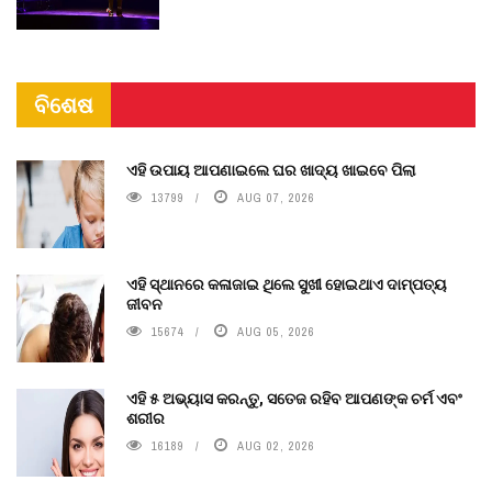
ବିଶେଷ
ଏହି ଉପାୟ ଆପଣାଇଲେ ଘର ଖାଦ୍ୟ ଖାଇବେ ପିଲା
13799
AUG 07, 2026
ଏହି ସ୍ଥାନରେ କଳାଜାଇ ଥିଲେ ସୁଖୀ ହୋଇଥାଏ ଦାମ୍ପତ୍ୟ
ଜୀବନ
15674
AUG 05, 2026
ଏହି ୫ ଅଭ୍ୟାସ କରନ୍ତୁ, ସତେଜ ରହିବ ଆପଣଙ୍କ ଚର୍ମ ଏବଂ
ଶରୀର
16189
AUG 02, 2026