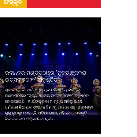
ସଂସ୍କୃତି
ରବୀନ୍ଦ୍ର ମଣ୍ଡପଠାରେ "ନୃତ୍ୟାଞ୍ଜଳୟ
ଉତ୍ସବ-୨୦୨୨" ଅନୁଷ୍ଠିତ
ଭୁବନେଶ୍ୱର, ୧୫/୦୫ (ନି.ପ୍ର.): ସ୍ଥାନୀୟ ରବୀନ୍ଦ୍ର
ମଣ୍ଡପଠାରେ "ନୃତ୍ୟାଞ୍ଜଳୟ ଉତ୍ସବ-୨୦୨୨" ଅନୁଷ୍ଠିତ
ହୋଇଯାଇଛି । କାର୍ଯ୍ୟକ୍ରମରେ ମୁଖ୍ୟ ଅତିଥି ଭାବେ
ଧର୍ମଶାଳା ବିଧାୟକ ସ୍ଵାଧୀନ ହିମାଂଶୁ ଶେଖର ସାହୁ, ପଦ୍ମଶ୍ରୀ
ଗୁରୁ କୁମକୁମ ମହାନ୍ତି, ଓଡ଼ିଆ ଭାଷା, ସାହିତ୍ୟ ଓ ସଂସ୍କୃତି
ବିଭାଗର ଉପ-ନିର୍ଦ୍ଦେଶିକା ଶ୍ରୀମ ...