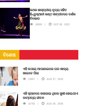
କଥକ ଶାସ୍ତ୍ରୀୟ ନୃତ୍ୟ ସହିତ
ହିନ୍ଦୁସ୍ଥାନୀ କଣ୍ଠ ସଙ୍ଗୀତରେ ଦର୍ଶକ
ବିଭୋର
18080
SEP 06, 2023
ବିଶେଷ
ଏହି ଉପାୟ ଆପଣାଇଲେ ଘର ଖାଦ୍ୟ
ଖାଇବେ ପିଲା
13957
AUG 07, 2026
ଏହି ସ୍ଥାନରେ କଳାଜାଇ ଥିଲେ ସୁଖୀ ହୋଇଥାଏ
ଦାମ୍ପତ୍ୟ ଜୀବନ
15792
AUG 05, 2026