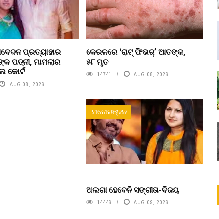
ବେଦନ ପ୍ରତ୍ୟାହାର
କେରଳରେ ‘ରାଟ୍ ଫିଭର୍’ ଆତଙ୍କ,
୍କ ପତ୍ନୀ, ମାମଲାର
୫୮ ମୃତ
େ କୋର୍ଟ
14741
AUG 08, 2026
AUG 08, 2026
ମନୋରଞ୍ଜନ
ଅଲଗା ହେବେନି ସଙ୍ଗୀତା-ବିଜୟ
14446
AUG 09, 2026