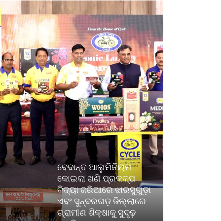
ବେଦାନ୍ତ ଆଲୁମିନିୟମ
କୋଇଲା ଖଣି ପ୍ରକଳ୍ପ
ବିଦ୍ୟା ଜରିଆରେ ଝାରସୁଗୁଡ଼ା
ଏବଂ ସୁନ୍ଦରଗଡ଼ ଜିଲ୍ଲାରେ
ଗ୍ରାମୀଣ ଶିକ୍ଷାକୁ ସୁଦୃଢ଼