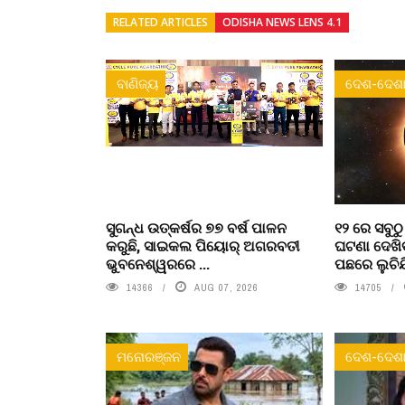
RELATED ARTICLES
ODISHA NEWS LENS 4.1
ବାଣିଜ୍ୟ
ଦେଶ-ଦେଶା
ସୁଗନ୍ଧ ଉତ୍କର୍ଷର ୭୭ ବର୍ଷ ପାଳନ
୧୨ ରେ ସବୁଠ
କରୁଛି, ସାଇକଲ ପିୟୋର୍‌ ଅଗରବତୀ
ଘଟଣା ଦେଖିବ
ଭୁବନେଶ୍ୱରରେ ...
ପଛରେ ଲୁଚିଯି
14366
AUG 07, 2026
14705
ମନୋରଞ୍ଜନ
ଦେଶ-ଦେଶା