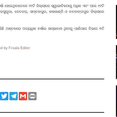
ର୍ଷା ହୋଇଥିବାବେଳେ ୧୧ଟି ଜିଲ୍ଲାରେ ସ୍ୱାଭାବିକଠାରୁ ଅଧିକ ଏବଂ ଆଉ ୧୧ଟି
 ଝାରସୁଗୁଡା, ଦେବଗଡ଼, ସମ୍ବଲପୁର, କଳାହାଣ୍ଡି ଓ ନବରଙ୍ଗପୁର ଜିଲ୍ଲାରେ
ି ଅଞ୍ଚଳରେ ଅତ୍ୟଧିକ ବର୍ଷାର ସମ୍ଭାବନା ଥିବାରୁ ପାଣିପାଗ ବିଭାଗ ୭ଟି
ed by
Froala Editor
ook
WhatsApp
Twitter
Telegram
Gmail
Print