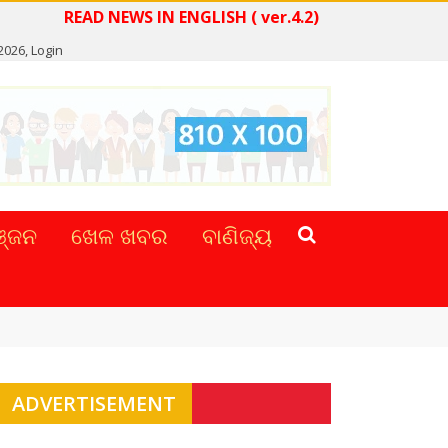
READ NEWS IN ENGLISH ( ver.4.2)
2026,
Login
୍ଜନ
ଖେଳ ଖବର
ବାଣିଜ୍ୟ
ADVERTISEMENT