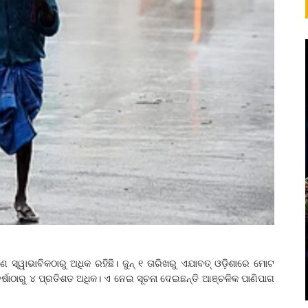
ସ୍ୱାଭାବିକଠାରୁ ଅଧିକ ରହିଛି। ଜୁନ୍‌ ୧ ତାରିଖରୁ ଏଯାବତ୍ ଓଡ଼ିଶାରେ ମୋଟ
 ବର୍ଷାଠାରୁ ୪ ପ୍ରତିଶତ ଅଧିକ। ଏ ନେଇ ସୂଚନା ଦେଇଛନ୍ତି ଆଞ୍ଚଳିକ ପାଣିପାଗ