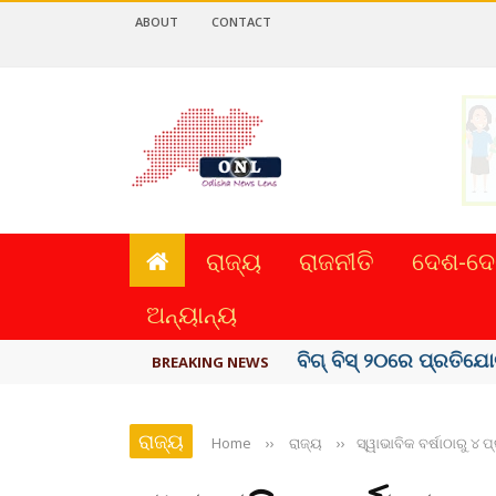
ABOUT
CONTACT
ରାଜ୍ୟ
ରାଜନୀତି
ଦେଶ-ଦେ
ଅନ୍ୟାନ୍ୟ
ଅମରନାଥ ଯାତ୍ରା ସ୍ଥଗିତ
BREAKING NEWS
ରାଜ୍ୟ
Home
››
ରାଜ୍ୟ
››
ସ୍ୱାଭାବିକ ବର୍ଷାଠାରୁ ୪ ପ