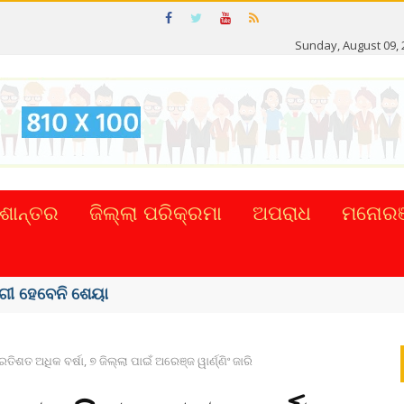
Sunday, August 09, 
ଶାନ୍ତର
ଜିଲ୍ଲା ପରିକ୍ରମା
ଅପରାଧ
ମନୋରଞ
୍ରତିଶତ ଅଧିକ ବର୍ଷା, ୭ ଜିଲ୍ଲା ପାଇଁ ଅରେଞ୍ଜ ୱାର୍ଣ୍ଣିଂ ଜାରି