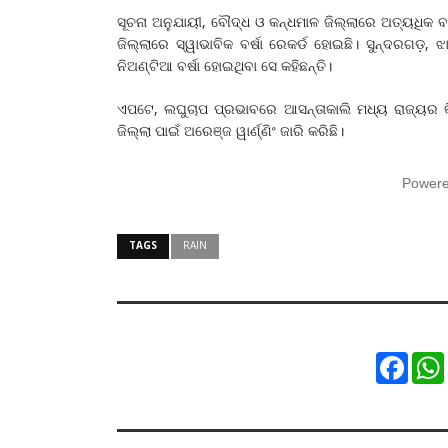
ସୂଚନା ଅନୁଯାୟୀ, ବୌଦ୍ଧ ଓ କନ୍ଧମାଳ ଜିଲ୍ଲାରେ ଅତ୍ୟଧିକ ବ
ଜିଲ୍ଲାରେ ସ୍ୱାଭାବିକ ବର୍ଷା ରେକର୍ଡ ହୋଇଛି। ସୁନ୍ଦରଗଡ଼,
ନିଅଣ୍ଟିଆ ବର୍ଷା ହୋଇଥିବା ସେ କହିଛନ୍ତି।
ଏପଟେ, ଲଘୁଚାପ ପ୍ରଭାବରେ ଆସନ୍ତାକାଲି ମଧ୍ୟ ରାଜ୍ୟର କିଛ
ଜିଲ୍ଲା ପାଇଁ ଅରେଞ୍ଜ ୱାର୍ଣ୍ଣିଂ ଜାରି କରିଛି।
Power
TAGS
RAIN
Faceb