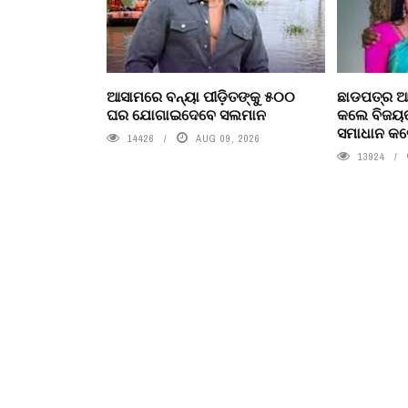
ଆସାମରେ ବନ୍ୟା ପୀଡ଼ିତଙ୍କୁ ୫୦୦
ଛାଡପତ୍ର ଆ
ଘର ଯୋଗାଇଦେବେ ସଲମାନ
କଲେ ବିଜୟଙ
ସମାଧାନ କଲ
14426
AUG 09, 2026
13924