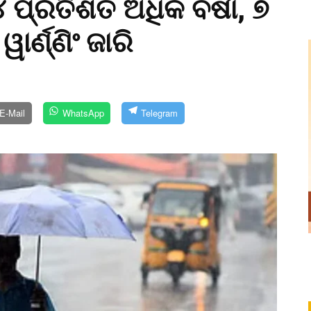
 ୪ ପ୍ରତିଶତ ଅଧିକ ବର୍ଷା, ୭
ାର୍ଣ୍ଣିଂ ଜାରି
E-Mail
WhatsApp
Telegram