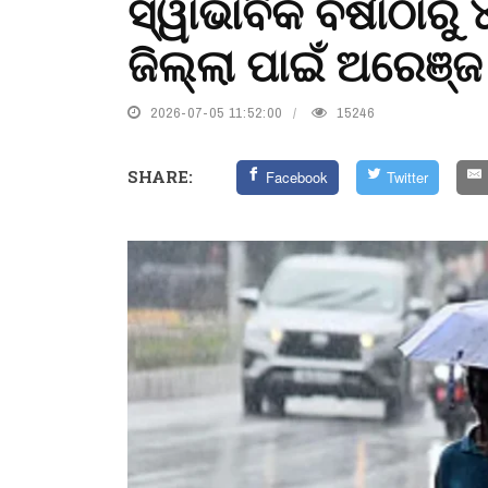
ସ୍ୱାଭାବିକ ବର୍ଷାଠାରୁ
ଜିଲ୍ଲା ପାଇଁ ଅରେଞ୍ଜ ୱ
2026-07-05 11:52:00
15246
SHARE:
Facebook
Twitter