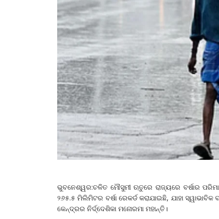
ଭୁବନେଶ୍ୱର:ଚଳିତ ମୌସୁମୀ ଋତୁରେ ରାଜ୍ୟରେ ବର୍ଷାର ପରିମାଣ 
୨୬୫.୫ ମିଲିମିଟର ବର୍ଷା ରେକର୍ଡ କରାଯାଇଛି, ଯାହା ସ୍ୱାଭାବିକ
କେନ୍ଦ୍ରର ନିର୍ଦ୍ଦେଶିକା ମନୋରମା ମହାନ୍ତି।