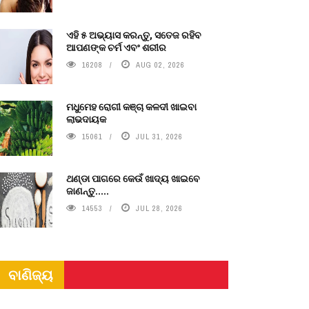
ଏହି ୫ ଅଭ୍ୟାସ କରନ୍ତୁ, ସତେଜ ରହିବ
ଆପଣଙ୍କ ଚର୍ମ ଏବଂ ଶରୀର
16208
AUG 02, 2026
ମଧୁମେହ ରୋଗୀ କଞ୍ଚା କଳଦୀ ଖାଇବା
ଲାଭଦାୟକ
15061
JUL 31, 2026
ଥଣ୍ଡା ପାଗରେ କେଉଁ ଖାଦ୍ୟ ଖାଇବେ
ଜାଣନ୍ତୁ.....
14553
JUL 28, 2026
ବାଣିଜ୍ୟ