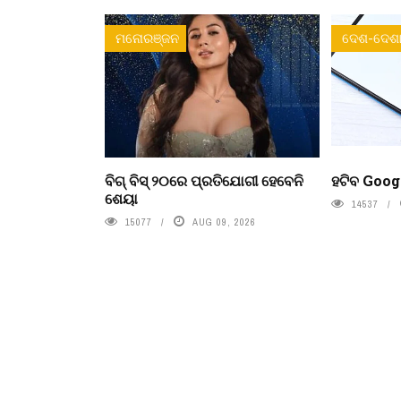
ମନୋରଞ୍ଜନ
ଦେଶ-ଦେଶା
ବିଗ୍ ବିସ୍ ୨୦ରେ ପ୍ରତିଯୋଗୀ ହେବେନି
ହଟିବ Goog
ଶେୟା
14537
15077
AUG 09, 2026