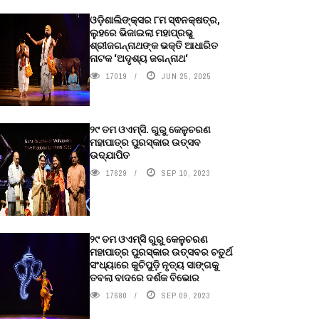
ଓଡ଼ିଶାଲିଙ୍କ୍ସର ୮ମ ସ୍ଵନକ୍ଷତ୍ର,
ଲୁହରେ ଭିଜାଇଲା ମହାପ୍ରଭୁ
ଶ୍ରୀଜଗନ୍ନାଥଙ୍କ ଭକ୍ତି ଆଧାରିତ
ନାଟକ ‘ଅଦୃଶ୍ୟ ଜଗନ୍ନାଥ‘
17019
JUN 25, 2025
୨୯ ତମ ଓଏମ୍‌ସି. ଗୁରୁ କେଳୁଚରଣ
ମହାପାତ୍ର ପୁରସ୍କାର ଉତ୍ସବ
ଉଦ୍‍ଯାପିତ
17629
SEP 10, 2023
୨୯ ତମ ଓଏମ୍‌ସି ଗୁରୁ କେଳୁଚରଣ
ମହାପାତ୍ର ପୁରସ୍କାର ଉତ୍ସବର ଚତୁର୍ଥ
ସଂଧ୍ୟାରେ କୁଚିପୁଡ଼ି ନୃତ୍ୟ ସାଙ୍ଗକୁ
ତବଲା ବାଦରେ ଦର୍ଶକ ବିଭୋର
17680
SEP 09, 2023