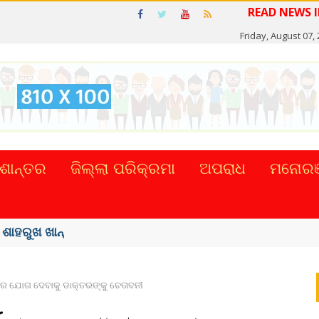
Friday, August 07,
ଶାନ୍ତର
ଜିଲ୍ଲା ପରିକ୍ରମା
ଅପରାଧ
ମନୋରଞ
୍କର ସିଂହଙ୍କ ...
ୟରେ ଯୋଗ ଦେବାକୁ ଡାକ୍ତରଙ୍କୁ ଚେତାବନୀ