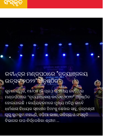
ସଂସ୍କୃତି
ରବୀନ୍ଦ୍ର ମଣ୍ଡପଠାରେ "ନୃତ୍ୟାଞ୍ଜଳୟ
ଉତ୍ସବ-୨୦୨୨" ଅନୁଷ୍ଠିତ
ଭୁବନେଶ୍ୱର, ୧୫/୦୫ (ନି.ପ୍ର.): ସ୍ଥାନୀୟ ରବୀନ୍ଦ୍ର
ମଣ୍ଡପଠାରେ "ନୃତ୍ୟାଞ୍ଜଳୟ ଉତ୍ସବ-୨୦୨୨" ଅନୁଷ୍ଠିତ
ହୋଇଯାଇଛି । କାର୍ଯ୍ୟକ୍ରମରେ ମୁଖ୍ୟ ଅତିଥି ଭାବେ
ଧର୍ମଶାଳା ବିଧାୟକ ସ୍ଵାଧୀନ ହିମାଂଶୁ ଶେଖର ସାହୁ, ପଦ୍ମଶ୍ରୀ
ଗୁରୁ କୁମକୁମ ମହାନ୍ତି, ଓଡ଼ିଆ ଭାଷା, ସାହିତ୍ୟ ଓ ସଂସ୍କୃତି
ବିଭାଗର ଉପ-ନିର୍ଦ୍ଦେଶିକା ଶ୍ରୀମ ...