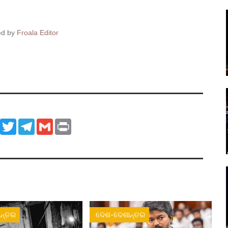
ed by
Froala Editor
ook
WhatsApp
Twitter
Telegram
Gmail
Print
ନ୍ତର
ଦେଶ-ଦେଶାନ୍ତର