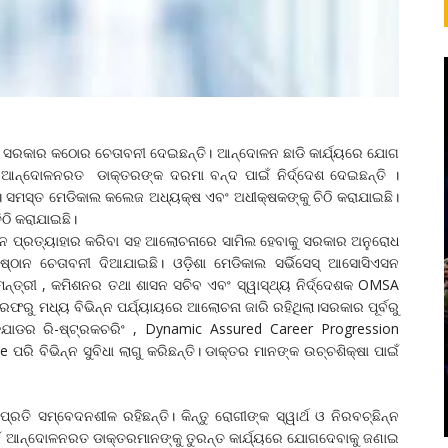
ସରକାର କଠୋର ଚେତାବନୀ ଦେଇଛନ୍ତି। ଆନ୍ଦୋଳନ ଛାଡି କାର୍ଯ୍ୟରେ ଯୋଗ
 ଆନ୍ଦୋଳନରତ ଡାକ୍ତରଙ୍କ ଦରମା ବନ୍ଦ ପାଇଁ ନିର୍ଦ୍ଦେଶ ଦେଇଛନ୍ତି ।
ଇଛି। ସମସ୍ତ ମେଡିକାଲ କଲେଜ ଅଧ୍ୟକ୍ଷ ଏବଂ ଅଧୀକ୍ଷକଙ୍କୁ ଚିଠି କରାଯାଇଛି।
ଠି କରାଯାଇଛି।
 ପ୍ରତ୍ୟାହାର କରିବା ସହ ଆଲୋଚନାରେ ସାମିଲ ହେବାକୁ ସରକାର ଅନୁରୋଧ
ନୁଷ୍ଠାନ ଚେତାବନୀ ଦିଆଯାଇଛି। ଓଡ଼ିଶା ମେଡିକାଲ ସର୍ଭିସେସ୍ ଆସୋସିଏସନ
 ମନ୍ତ୍ରୀ , କମିଶନର ତଥା ଶାସନ ସଚିବ ଏବଂ ସ୍ୱାସ୍ଥ୍ୟ ନିର୍ଦ୍ଦେଶକ OMSA
ରଫରୁ ମଧ୍ୟ ବିଭିନ୍ନ ପର୍ଯ୍ୟାୟରେ ଆଲୋଚନା ଜାରି ରହିଥିଲା।ସରକାର ପୂର୍ବରୁ
୍ଯାଡର ରି-ଷ୍ଟ୍ରକଚରିଂ , Dynamic Assured Career Progression
ପରି ବିଭିନ୍ନ ସୁବିଧା ଲାଗୁ କରିଛନ୍ତି। ଡାକ୍ତର ମାନଙ୍କ ଉଚ୍ଚଶିକ୍ଷା ପାଇଁ
୍ରତି ସମ୍ବେଦନଶୀଳ ରହିଛନ୍ତି। କିନ୍ତୁ ରୋଗୀଙ୍କ ସ୍ୱାର୍ଥ ଓ ନିରବଚ୍ଛିନ୍ନ
ିପାଇଁ ଆନ୍ଦୋଳନରତ ଡାକ୍ତରମାନଙ୍କୁ ତୁରନ୍ତ କାର୍ଯ୍ୟରେ ଯୋଗଦେବାକୁ ଜଣାଇ