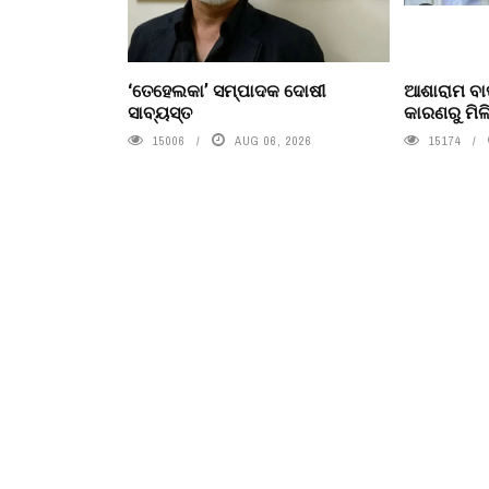
‘ତେହେଲକା’ ସମ୍ପାଦକ ଦୋଷୀ
ଆଶାରାମ ବାପ
ସାବ୍ୟସ୍ତ
କାରଣରୁ ମିଳି
15006
AUG 06, 2026
15174