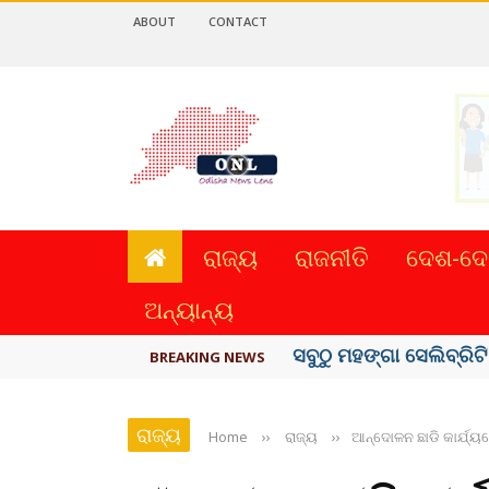
ABOUT
CONTACT
ରାଜ୍ୟ
ରାଜନୀତି
ଦେଶ-ଦେ
ଅନ୍ୟାନ୍ୟ
ବିଏସ୍‌ପିର ବିଧାୟକ ଉମା ଶଙ
BREAKING NEWS
ରାଜ୍ୟ
Home
››
ରାଜ୍ୟ
››
ଆନ୍ଦୋଳନ ଛାଡି କାର୍ଯ୍