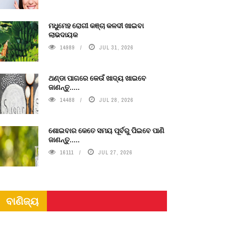
ମଧୁମେହ ରୋଗୀ କଞ୍ଚା କଳଦୀ ଖାଇବା
ଲାଭଦାୟକ
14989
JUL 31, 2026
ଥଣ୍ଡା ପାଗରେ କେଉଁ ଖାଦ୍ୟ ଖାଇବେ
ଜାଣନ୍ତୁ.....
14488
JUL 28, 2026
ଶୋଇବାର କେତେ ସମୟ ପୂର୍ବରୁ ପିଇବେ ପାଣି
ଜାଣନ୍ତୁ.....
16111
JUL 27, 2026
ବାଣିଜ୍ୟ