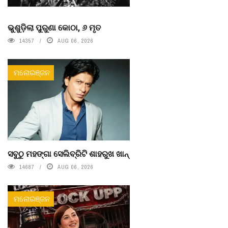
ଭୁଶୁଡ଼ିଲା ପୁରୁଣା କୋଠା, ୬ ମୃତ
14357
AUG 06, 2026
ମନୋରଞ୍ଜନ
ସବୁଠୁ ମହଙ୍ଗା ସେଲିବ୍ରିଟି ଶାହରୁଖ ଖାନ୍
14687
AUG 06, 2026
ମନୋରଞ୍ଜନ