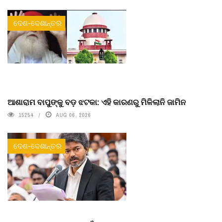
ଦେଶ-ଦେଶାନ୍ତର
ଆଶାରାମ ବାପୁଙ୍କୁ ବଡ଼ ଝଟକା: ଏହି କାରଣରୁ ମିଳିଲାନି ଜାମିନ
15254
AUG 06, 2026
ଦେଶ-ଦେଶାନ୍ତର