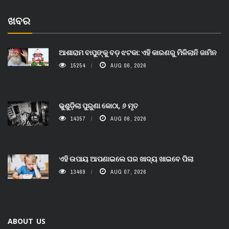
ଖବର
ଆଶାରାମ ବାପୁଙ୍କୁ ବଡ଼ ଝଟକା: ଏହି କାରଣରୁ ମିଳିଲାନି ଜାମିନ
15254
AUG 06, 2026
ଭୁଶୁଡ଼ିଲା ପୁରୁଣା କୋଠା, ୬ ମୃତ
14357
AUG 06, 2026
ଏହି ଉପାୟ ଆପଣାଇଲେ ଘର ଖାଦ୍ୟ ଖାଇବେ ପିଲା
13469
AUG 07, 2026
ABOUT US