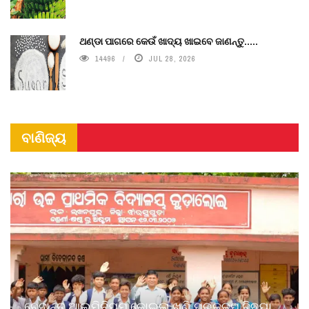
ଥଣ୍ଡା ପାଗରେ କେଉଁ ଖାଦ୍ୟ ଖାଇବେ ଜାଣନ୍ତୁ.....
14496
JUL 28, 2026
ବାଣିଜ୍ୟ
ବେଦାନ୍ତ ଆଲୁମିନିୟମ କୋଇଲା ଖଣି ପ୍ରକଳ୍ପ ବିଦ୍ୟା