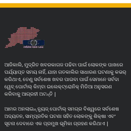
ଆଜିକାଲି, ମୁଦ୍ରିତ ଖବରକାଗଜ ପଢିବା ପାଇଁ ଲୋକଙ୍କ ପାଖରେ
ପର୍ଯ୍ୟାପ୍ତ ସମୟ ନାହିଁ, ଯାହା ଗତକାଲିର ସାଧାରଣ ଘଟଣାକୁ କଭର୍
କରିଥାଏ, ତେଣୁ ସର୍ବଶେଷ ଖବର ପାଇବା ପାଇଁ ସେମାନେ ସର୍ବଦା
ୱେବ୍ ପୋର୍ଟାଲ୍ କିମ୍ବା ଇଲେକ୍ଟ୍ରୋନିକ୍ ମିଡିଆ ଅନୁସରଣ
କରିବାକୁ ଆଗ୍ରହୀ ଅଟନ୍ତି |
ଆମର ଅନଲାଇନ୍ ନ୍ୟୁଜ୍ ପୋର୍ଟାଲ୍ ସମଗ୍ର ବିଶ୍ୱରେ ସର୍ବଶେଷ
ଅଦ୍ୟତନ, ସାମ୍ପ୍ରତିକ ଘଟଣା ସହିତ ଲୋକଙ୍କୁ ଶିକ୍ଷା ଏବଂ
ସୂଚନା ଦେବାରେ ଏକ ପ୍ରମୁଖ ଭୂମିକା ଗ୍ରହଣ କରିଥାଏ |