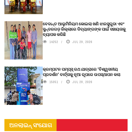
ବେଦାନ୍ତ ଆଲୁମିନିୟମ କୋଇଲା ଖଣି ଝାରସୁଗୁଡା ଏବଂ
ସୁନ୍ଦରଗଡ଼ ଜିଲ୍ଲାରେ ଦିବ୍ୟାଙ୍ଗଙ୍କ ପାଇଁ ସହାୟତାକୁ
ବ୍ୟାପକ କରିଛି
14252
JUL 29, 2026
କ୍ରମ୍ପଟନ ପମ୍ପ୍‌ସ୍‌ ରଥ ଯାତ୍ରାରେ ‘ବିଶ୍ୱସନୀୟ
ପ୍ରଦର୍ଶନ’ ବାର୍ତ୍ତାକୁ ନୂଆ ରୂପରେ ଉପସ୍ଥାପନ କଲା
15051
JUL 28, 2026
ଅନଲାଇନ୍ ସଂଯୋଗ