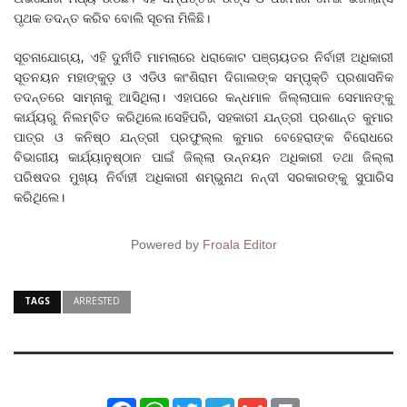
ପୃଥକ ତଦନ୍ତ କରିବ ବୋଲି ସୂଚନା ମିଳିଛି।
ସୂଚନାଯୋଗ୍ୟ, ଏହି ଦୁର୍ନୀତି ମାମଲାରେ ଧରାକୋଟ ପଞ୍ଚାୟତର ନିର୍ବାହୀ ଅଧିକାରୀ
ସୂତନୟନ ମହାଙ୍କୁଡ଼ ଓ ଏଡିଓ କାଂଶିରାମ ଦିଗାଲଙ୍କ ସମ୍ପୃକ୍ତି ପ୍ରଶାସନିକ
ତଦନ୍ତରେ ସାମ୍ନାକୁ ଆସିଥିଲା। ଏହାପରେ କନ୍ଧମାଳ ଜିଲ୍ଲାପାଳ ସେମାନଙ୍କୁ
କାର୍ଯ୍ୟରୁ ନିଲମ୍ବିତ କରିଥିଲେ।ସେହିପରି, ସହକାରୀ ଯନ୍ତ୍ରୀ ପ୍ରଶାନ୍ତ କୁମାର
ପାତ୍ର ଓ କନିଷ୍ଠ ଯନ୍ତ୍ରୀ ପ୍ରଫୁଲ୍ଲ କୁମାର ବେହେରାଙ୍କ ବିରୋଧରେ
ବିଭାଗୀୟ କାର୍ଯ୍ୟାନୁଷ୍ଠାନ ପାଇଁ ଜିଲ୍ଲା ଉନ୍ନୟନ ଅଧିକାରୀ ତଥା ଜିଲ୍ଲା
ପରିଷଦର ମୁଖ୍ୟ ନିର୍ବାହୀ ଅଧିକାରୀ ଶମ୍ଭୁନାଥ ନନ୍ଦୀ ସରକାରଙ୍କୁ ସୁପାରିସ
କରିଥିଲେ।
Powered by
Froala Editor
TAGS
ARRESTED
Facebook
WhatsApp
Twitter
Telegram
Gmail
Print