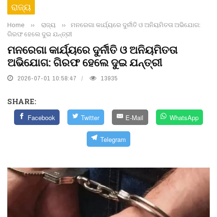
ରାଜ୍ୟ
Home
››
ରାଜ୍ୟ
››
ମନରେଗା କାର୍ଯ୍ୟରେ ଦୁର୍ନୀତି ଓ ଅନିୟମିତତା ଅଭିଯୋଗ:
ଗିରଫ ହେଲେ ଦୁଇ ଯନ୍ତ୍ରୀ
ମନରେଗା କାର୍ଯ୍ୟରେ ଦୁର୍ନୀତି ଓ ଅନିୟମିତତା
ଅଭିଯୋଗ: ଗିରଫ ହେଲେ ଦୁଇ ଯନ୍ତ୍ରୀ
2026-07-01 10:58:47
13935
SHARE:
Facebook
Twitter
E-Mail
WhatsApp
Telegram