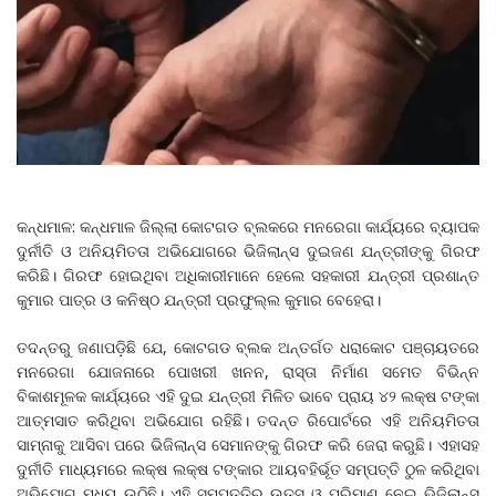
କନ୍ଧମାଳ: କନ୍ଧମାଳ ଜିଲ୍ଲା କୋଟଗଡ ବ୍ଲକରେ ମନରେଗା କାର୍ଯ୍ୟରେ ବ୍ୟାପକ
ଦୁର୍ନୀତି ଓ ଅନିୟମିତତା ଅଭିଯୋଗରେ ଭିଜିଲାନ୍ସ ଦୁଇଜଣ ଯନ୍ତ୍ରୀଙ୍କୁ ଗିରଫ
କରିଛି। ଗିରଫ ହୋଇଥିବା ଅଧିକାରୀମାନେ ହେଲେ ସହକାରୀ ଯନ୍ତ୍ରୀ ପ୍ରଶାନ୍ତ
କୁମାର ପାତ୍ର ଓ କନିଷ୍ଠ ଯନ୍ତ୍ରୀ ପ୍ରଫୁଲ୍ଲ କୁମାର ବେହେରା।
ତଦନ୍ତରୁ ଜଣାପଡ଼ିଛି ଯେ, କୋଟଗଡ ବ୍ଲକ ଅନ୍ତର୍ଗତ ଧରାକୋଟ ପଞ୍ଚାୟତରେ
ମନରେଗା ଯୋଜନାରେ ପୋଖରୀ ଖନନ, ରାସ୍ତା ନିର୍ମାଣ ସମେତ ବିଭିନ୍ନ
ବିକାଶମୂଳକ କାର୍ଯ୍ୟରେ ଏହି ଦୁଇ ଯନ୍ତ୍ରୀ ମିଳିତ ଭାବେ ପ୍ରାୟ ୪୨ ଲକ୍ଷ ଟଙ୍କା
ଆତ୍ମସାତ କରିଥିବା ଅଭିଯୋଗ ରହିଛି। ତଦନ୍ତ ରିପୋର୍ଟରେ ଏହି ଅନିୟମିତତା
ସାମ୍ନାକୁ ଆସିବା ପରେ ଭିଜିଲାନ୍ସ ସେମାନଙ୍କୁ ଗିରଫ କରି ଜେରା କରୁଛି। ଏହାସହ
ଦୁର୍ନୀତି ମାଧ୍ୟମରେ ଲକ୍ଷ ଲକ୍ଷ ଟଙ୍କାର ଆୟବହିର୍ଭୂତ ସମ୍ପତ୍ତି ଠୁଳ କରିଥିବା
ଅଭିଯୋଗ ମଧ୍ୟ ଉଠିଛି। ଏହି ସମ୍ପତ୍ତିର ଉତ୍ସ ଓ ପରିମାଣ ନେଇ ଭିଜିଲାନ୍ସ