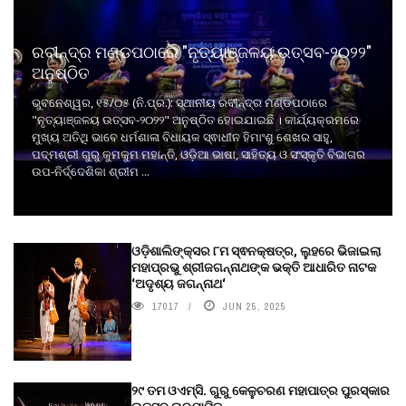
ରବୀନ୍ଦ୍ର ମଣ୍ଡପଠାରେ "ନୃତ୍ୟାଞ୍ଜଳୟ ଉତ୍ସବ-୨୦୨୨"
ଅନୁଷ୍ଠିତ
ଭୁବନେଶ୍ୱର, ୧୫/୦୫ (ନି.ପ୍ର.): ସ୍ଥାନୀୟ ରବୀନ୍ଦ୍ର ମଣ୍ଡପଠାରେ
"ନୃତ୍ୟାଞ୍ଜଳୟ ଉତ୍ସବ-୨୦୨୨" ଅନୁଷ୍ଠିତ ହୋଇଯାଇଛି । କାର୍ଯ୍ୟକ୍ରମରେ
ମୁଖ୍ୟ ଅତିଥି ଭାବେ ଧର୍ମଶାଳା ବିଧାୟକ ସ୍ଵାଧୀନ ହିମାଂଶୁ ଶେଖର ସାହୁ,
ପଦ୍ମଶ୍ରୀ ଗୁରୁ କୁମକୁମ ମହାନ୍ତି, ଓଡ଼ିଆ ଭାଷା, ସାହିତ୍ୟ ଓ ସଂସ୍କୃତି ବିଭାଗର
ଉପ-ନିର୍ଦ୍ଦେଶିକା ଶ୍ରୀମ ...
ଓଡ଼ିଶାଲିଙ୍କ୍ସର ୮ମ ସ୍ଵନକ୍ଷତ୍ର, ଲୁହରେ ଭିଜାଇଲା
ମହାପ୍ରଭୁ ଶ୍ରୀଜଗନ୍ନାଥଙ୍କ ଭକ୍ତି ଆଧାରିତ ନାଟକ
‘ଅଦୃଶ୍ୟ ଜଗନ୍ନାଥ‘
17017
JUN 25, 2025
୨୯ ତମ ଓଏମ୍‌ସି. ଗୁରୁ କେଳୁଚରଣ ମହାପାତ୍ର ପୁରସ୍କାର