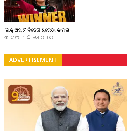
‘ଲକ୍ ଅପ୍ ୨’ ବିଜେତା ଶ୍ରେୟା କାଲରା
14576
AUG 06, 2026
ADVERTISEMENT