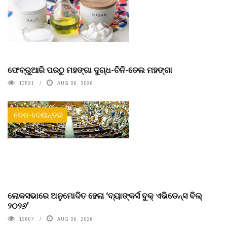
ଫେବ୍ରୁଆରି ପରଠୁ ମହଙ୍ଗା ଦୁଗ୍ଧ-ଚିନି-ତେଲ ମହଙ୍ଗା
13591
AUG 06, 2026
ଦେଶ-ଦେଶାନ୍ତର
ଲୋକସଭାରେ ଅନୁମୋଦିତ ହେଲା ‘ବ୍ୟାଙ୍କର୍ସ ବୁକ୍ ଏଭିଡେନ୍ସ ବିଲ୍
୨୦୨୬’
13607
AUG 06, 2026