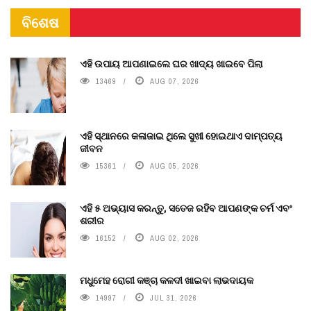
ବିଶେଷ
ଏହି ଉପାୟ ଆପଣାଇଲେ ଘର ଖାଦ୍ୟ ଖାଇବେ ପିଲା
13469
AUG 07, 2026
ଏହି ସ୍ଥାନରେ କଳାଜାଇ ଥିଲେ ସୁଖୀ ହୋଇଥାଏ ଦାମ୍ପତ୍ୟ
ଜୀବନ
15361
AUG 05, 2026
ଏହି ୫ ଅଭ୍ୟାସ କରନ୍ତୁ, ସତେଜ ରହିବ ଆପଣଙ୍କ ଚର୍ମ ଏବଂ
ଶରୀର
16152
AUG 02, 2026
ମଧୁମେହ ରୋଗୀ କଞ୍ଚା କଳଦୀ ଖାଇବା ଲାଭଦାୟକ
14997
JUL 31, 2026