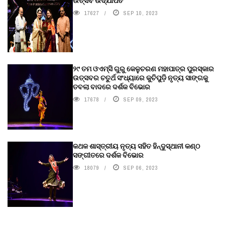
ଉତ୍ସବ ଉଦ୍‍ଯାପିତ
17627
SEP 10, 2023
୨୯ ତମ ଓଏମ୍‌ସି ଗୁରୁ କେଳୁଚରଣ ମହାପାତ୍ର ପୁରସ୍କାର
ଉତ୍ସବର ଚତୁର୍ଥ ସଂଧ୍ୟାରେ କୁଚିପୁଡ଼ି ନୃତ୍ୟ ସାଙ୍ଗକୁ
ତବଲା ବାଦରେ ଦର୍ଶକ ବିଭୋର
17678
SEP 09, 2023
କଥକ ଶାସ୍ତ୍ରୀୟ ନୃତ୍ୟ ସହିତ ହିନ୍ଦୁସ୍ଥାନୀ କଣ୍ଠ
ସଙ୍ଗୀତରେ ଦର୍ଶକ ବିଭୋର
18079
SEP 06, 2023