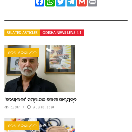
RELATED ARTICLES
ODISHA NEWS LENS 4.1
ଦେଶ-ଦେଶାନ୍ତର
‘ତେହେଲକା’ ସମ୍ପାଦକ ଦୋଷୀ ସାବ୍ୟସ୍ତ
15087
AUG 06, 2026
ଦେଶ-ଦେଶାନ୍ତର