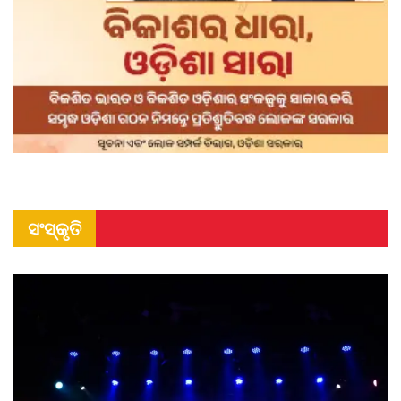
ସଂସ୍କୃତି