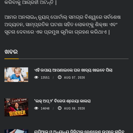
କରିବାକୁ ଆଗ୍ରହୀ ଅଟନ୍ତି |
ଆମର ଅନଲାଇନ୍ ନ୍ୟୁଜ୍ ପୋର୍ଟାଲ୍ ସମଗ୍ର ବିଶ୍ୱରେ ସର୍ବଶେଷ
ଅଦ୍ୟତନ, ସାମ୍ପ୍ରତିକ ଘଟଣା ସହିତ ଲୋକଙ୍କୁ ଶିକ୍ଷା ଏବଂ
ସୂଚନା ଦେବାରେ ଏକ ପ୍ରମୁଖ ଭୂମିକା ଗ୍ରହଣ କରିଥାଏ |
ଖବର
ଏହି ଉପାୟ ଆପଣାଇଲେ ଘର ଖାଦ୍ୟ ଖାଇବେ ପିଲା
13551
AUG 07, 2026
‘ଲକ୍ ଅପ୍ ୨’ ବିଜେତା ଶ୍ରେୟା କାଲରା
14646
AUG 06, 2026
ୟୁପିଆଇ ଓ ଅନ୍ୟାନ୍ୟ ଡିଜିଟାଲ୍ ନେଣଦେଣ ଉପରେ ଲାଗିବ