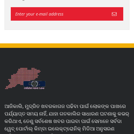
ଆଜିକାଲି, ମୁଦ୍ରିତ ଖବରକାଗଜ ପଢିବା ପାଇଁ ଲୋକଙ୍କ ପାଖରେ
ପର୍ଯ୍ୟାପ୍ତ ସମୟ ନାହିଁ, ଯାହା ଗତକାଲିର ସାଧାରଣ ଘଟଣାକୁ କଭର୍
କରିଥାଏ, ତେଣୁ ସର୍ବଶେଷ ଖବର ପାଇବା ପାଇଁ ସେମାନେ ସର୍ବଦା
ୱେବ୍ ପୋର୍ଟାଲ୍ କିମ୍ବା ଇଲେକ୍ଟ୍ରୋନିକ୍ ମିଡିଆ ଅନୁସରଣ