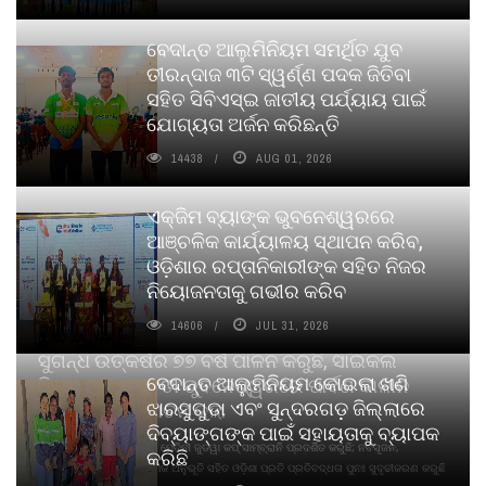
ବେଦାନ୍ତ ଆଲୁମିନିୟମ ସମର୍ଥିତ ଯୁବ
ତୀରନ୍ଦାଜ ୩ଟି ସ୍ୱର୍ଣ୍ଣ ପଦକ ଜିତିବା
ସହିତ ସିବିଏସ୍ଇ ଜାତୀୟ ପର୍ଯ୍ୟାୟ ପାଇଁ
ଯୋଗ୍ୟତା ଅର୍ଜନ କରିଛନ୍ତି
14438
AUG 01, 2026
ଏକ୍ଜିମ ବ୍ୟାଙ୍କ ଭୁବନେଶ୍ୱରରେ
ଆଞ୍ଚଳିକ କାର୍ଯ୍ୟାଳୟ ସ୍ଥାପନ କରିବ,
ଓଡ଼ିଶାର ରପ୍ତାନିକାରୀଙ୍କ ସହିତ ନିଜର
ନିୟୋଜନତାକୁ ଗଭୀର କରିବ
14606
JUL 31, 2026
ସୁଗନ୍ଧ ଉତ୍କର୍ଷର ୭୭ ବର୍ଷ ପାଳନ କରୁଛି, ସାଇକଲ
ବେଦାନ୍ତ ଆଲୁମିନିୟମ କୋଇଲା ଖଣି
ପିୟୋର୍‌ ଅଗରବତୀ ଭୁବନେଶ୍ୱରରେ ପାର୍ବଣ କାଳୀନ
ଝାରସୁଗୁଡା ଏବଂ ସୁନ୍ଦରଗଡ଼ ଜିଲ୍ଲାରେ
ନବସୃଜନ ଉନ୍ମୋଚନ କଲା
ଦିବ୍ୟାଙ୍ଗଙ୍କ ପାଇଁ ସହାୟତାକୁ ବ୍ୟାପକ
ବାଉଁଶ ବିହୀନ କଠିନ ଧୂପ ଏବଂ ମେଦିନୀ ଜୁଡୱା କପ୍‌ ସାମ୍ବ୍ରାନି ପ୍ରଦର୍ଶିତ କରୁଛି; ନବସୃଜନ,
କରିଛି
ଦୀର୍ଘସ୍ଥାୟିତା ଏବଂ ଆଧ୍ୟାତ୍ମିକ ଅନୁଭୂତି ସହିତ ଓଡ଼ିଶା ପ୍ରତି ପ୍ରତିବଦ୍ଧତା ପୁନଃ ସୁଦୃଢୀକରଣ କରୁଛି