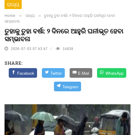
ରାଜ୍ୟ
Home
››
ରାଜ୍ୟ
››
ତୁହାକୁ ତୁହା ବର୍ଷା: ୨ ଦିନରେ ଆହୁରି ଘନୀଭୂତ ହେବା
ସମ୍ଭାବନା
ତୁହାକୁ ତୁହା ବର୍ଷା: ୨ ଦିନରେ ଆହୁରି ଘନୀଭୂତ ହେବା
ସମ୍ଭାବନା
2026-07-03 07:43:47
14939
SHARE:
Facebook
Twitter
E-Mail
WhatsApp
Telegram