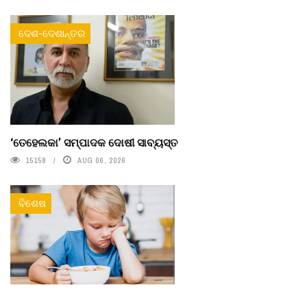
ଦେଶ-ଦେଶାନ୍ତର
‘ତେହେଲକା’ ସମ୍ପାଦକ ଦୋଷୀ ସାବ୍ୟସ୍ତ
15158
AUG 06, 2026
ବିଶେଷ