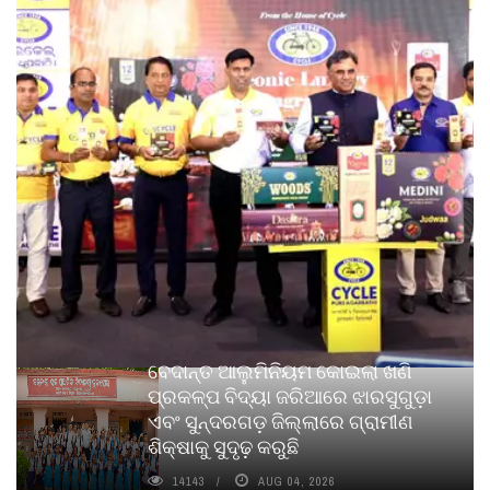
ବେଦାନ୍ତ ଆଲୁମିନିୟମ କୋଇଲା ଖଣି
ପ୍ରକଳ୍ପ ବିଦ୍ୟା ଜରିଆରେ ଝାରସୁଗୁଡ଼ା
ଏବଂ ସୁନ୍ଦରଗଡ଼ ଜିଲ୍ଲାରେ ଗ୍ରାମୀଣ
ଶିକ୍ଷାକୁ ସୁଦୃଢ଼ କରୁଛି
14143
AUG 04, 2026