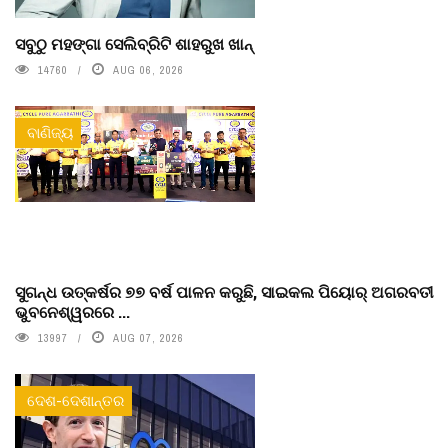
ସବୁଠୁ ମହଙ୍ଗା ସେଲିବ୍ରିଟି ଶାହରୁଖ ଖାନ୍
14760
AUG 06, 2026
ବାଣିଜ୍ୟ
ସୁଗନ୍ଧ ଉତ୍କର୍ଷର ୭୭ ବର୍ଷ ପାଳନ କରୁଛି, ସାଇକଲ ପିୟୋର୍‌ ଅଗରବତୀ
ଭୁବନେଶ୍ୱରରେ ...
13997
AUG 07, 2026
ଦେଶ-ଦେଶାନ୍ତର