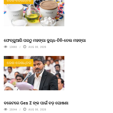
ଦେଶ-ଦେଶାନ୍ତର
ଫେବ୍ରୁଆରି ପରଠୁ ମହଙ୍ଗା ଦୁଗ୍ଧ-ଚିନି-ତେଲ ମହଙ୍ଗା
13660
AUG 06, 2026
ଦେଶ-ଦେଶାନ୍ତର
ବଜେଟରେ Gen Z ଙ୍କ ପାଇଁ ବଡ଼ ଘୋଷଣା
15044
AUG 06, 2026