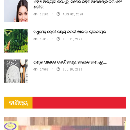
ଏହି ୫ ଅଭ୍ୟାସ କରନ୍ତୁ, ସତେଜ ରହିବ ଆପଣଙ୍କ ଚର୍ମ ଏବଂ
ଶରୀର
16161
AUG 02, 2026
ମଧୁମେହ ରୋଗୀ କଞ୍ଚା କଳଦୀ ଖାଇବା ଲାଭଦାୟକ
15015
JUL 31, 2026
ଥଣ୍ଡା ପାଗରେ କେଉଁ ଖାଦ୍ୟ ଖାଇବେ ଜାଣନ୍ତୁ.....
14507
JUL 28, 2026
ବାଣିଜ୍ୟ