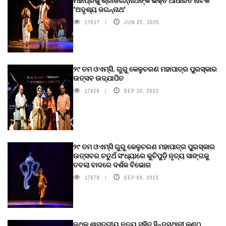
ମହାପ୍ରଭୁ ଶ୍ରୀଜଗନ୍ନାଥଙ୍କ ଭକ୍ତି ଆଧାରିତ ନାଟକ
‘ଅଦୃଶ୍ୟ ଜଗନ୍ନାଥ‘
17017
JUN 25, 2025
୨୯ ତମ ଓଏମ୍‌ସି. ଗୁରୁ କେଳୁଚରଣ ମହାପାତ୍ର ପୁରସ୍କାର
ଉତ୍ସବ ଉଦ୍‍ଯାପିତ
17628
SEP 10, 2023
୨୯ ତମ ଓଏମ୍‌ସି ଗୁରୁ କେଳୁଚରଣ ମହାପାତ୍ର ପୁରସ୍କାର
ଉତ୍ସବର ଚତୁର୍ଥ ସଂଧ୍ୟାରେ କୁଚିପୁଡ଼ି ନୃତ୍ୟ ସାଙ୍ଗକୁ
ତବଲା ବାଦରେ ଦର୍ଶକ ବିଭୋର
17679
SEP 09, 2023
କଥକ ଶାସ୍ତ୍ରୀୟ ନୃତ୍ୟ ସହିତ ହିନ୍ଦୁସ୍ଥାନୀ କଣ୍ଠ