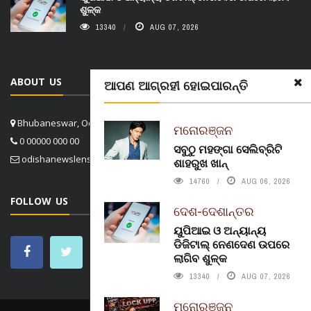
ଶୁଳ୍କ
13340
AUG 07, 2026
ABOUT US
ଆପଣ ଆଗ୍ରହୀ ହୋଇପାରନ୍ତି
Bhubaneswar, Odisha, India
ମନୋରଞ୍ଜନ
0 00000 000 00
ସବୁଠୁ ମହଙ୍ଗା ସେଲିବ୍ରିଟି
odishanewslens@gmail.com
ଶାହରୁଖ ଖାନ୍
14760
AUG 06, 2026
FOLLOW US
ଦେଶ-ଦେଶାନ୍ତର
ୟୁପିଆଇ ଓ ଅନ୍ୟାନ୍ୟ
ଡିଜିଟାଲ୍ ନେଣଦେଣ ଉପରେ
ଲାଗିବ ଶୁଳ୍କ
13340
AUG 07, 2026
ମନୋରଞ୍ଜନ