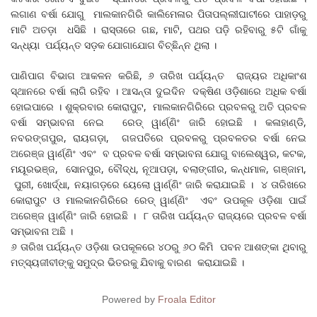
ଲଗାଣ ବର୍ଷା ଯୋଗୁ ମାଲକାନଗିରି କାଲିମେଳାର ପିତାପଲ୍ଲୀଘାଟୀରେ ପାହାଡ଼ରୁ
ମାଟି ଅତଡ଼ା ଧସିଛି । ରାସ୍ତାରେ ଗଛ, ମାଟି, ପଥର ପଡ଼ି ରହିବାରୁ ୫ଟି ଗାଁକୁ
ସନ୍ଧ୍ୟା ପର୍ଯ୍ୟନ୍ତ ସଡ଼କ ଯୋଗାଯୋଗ ବିଚ୍ଛିନ୍ନ ଥିଲା ।
ପାଣିପାଗ ବିଭାଗ ଆକଳନ କରିଛି, ୬ ତାରିଖ ପର୍ଯ୍ୟନ୍ତ ରାଜ୍ୟର ଅଧିକାଂଶ
ସ୍ଥାନରେ ବର୍ଷା ଲାଗି ରହିବ । ଆସନ୍ତା ଦୁଇଦିନ ଦକ୍ଷିଣ ଓଡ଼ିଶାରେ ଅଧିକ ବର୍ଷା
ହୋଇପାରେ । ଶୁକ୍ରବାର କୋରାପୁଟ, ମାଲକାନଗିରିରେ ପ୍ରବଳରୁ ଅତି ପ୍ରବଳ
ବର୍ଷା ସମ୍ଭାବନା ନେଇ ରେଡ୍‌ ୱାର୍ଣ୍ଣିଂ ଜାରି ହୋଇଛି । କଳାହାଣ୍ଡି,
ନବରଙ୍ଗପୁର, ରାୟଗଡ଼ା, ଗଜପତିରେ ପ୍ରବଳରୁ ପ୍ରବଳତର ବର୍ଷା ନେଇ
ଅରେଞ୍ଜ ୱାର୍ଣ୍ଣିଂ ଏବଂ ବ ପ୍ରବଳ ବର୍ଷା ସମ୍ଭାବନା ଯୋଗୁ ବାଲେଶ୍ୱର, କଟକ,
ମୟୂରଭଞ୍ଜ, ସୋନପୁର, ବୌଦ୍ଧ, ନୂଆପଡ଼ା, ବଲାଙ୍ଗୀର, କନ୍ଧମାଳ, ଗଞ୍ଜାମ,
ପୁରୀ, ଖୋର୍ଦ୍ଧା, ନୟାଗଡ଼ରେ ୟେଲୋ ୱାର୍ଣ୍ଣିଂ ଜାରି କରାଯାଇଛି । ୪ ତାରିଖରେ
କୋରାପୁଟ ଓ ମାଲକାନଗିରିରେ ରେଡ୍‌ ୱାର୍ଣ୍ଣିଂ ଏବଂ ଉପକୂଳ ଓଡ଼ିଶା ପାଇଁ
ଅରେଞ୍ଜ ୱାର୍ଣ୍ଣିଂ ଜାରି ହୋଇଛି । ୮ ତାରିଖ ପର୍ଯ୍ୟନ୍ତ ରାଜ୍ୟରେ ପ୍ରବଳ ବର୍ଷା
ସମ୍ଭାବନା ଅଛି ।
୬ ତାରିଖ ପର୍ଯ୍ୟନ୍ତ ଓଡ଼ିଶା ଉପକୂଳରେ ୪୦ରୁ ୬୦ କିମି ପବନ ଆଶଙ୍କା ଥିବାରୁ
ମତ୍ସ୍ୟଜୀବୀଙ୍କୁ ସମୁଦ୍ର ଭିତରକୁ ଯିବାକୁ ବାରଣ କରାଯାଇଛି ।
Powered by
Froala Editor