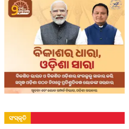
ସଂସ୍କୃତି