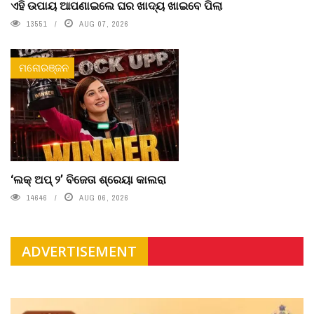
ଏହି ଉପାୟ ଆପଣାଇଲେ ଘର ଖାଦ୍ୟ ଖାଇବେ ପିଲା
13551
AUG 07, 2026
ମନୋରଞ୍ଜନ
‘ଲକ୍ ଅପ୍ ୨’ ବିଜେତା ଶ୍ରେୟା କାଲରା
14646
AUG 06, 2026
ADVERTISEMENT