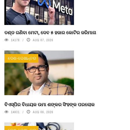
ତଣ୍ଡ ଗଣିବା ମେଟା, ଦେବ ୫ ହଜାର କୋଟିର ଜରିମାନା
14178
AUG 07, 2026
ଦେଶ-ଦେଶାନ୍ତର
ବିଏସ୍‌ପିର ବିଧାୟକ ଉମା ଶଙ୍କର ସିଂହଙ୍କ ପରଲୋକ
14931
AUG 06, 2026