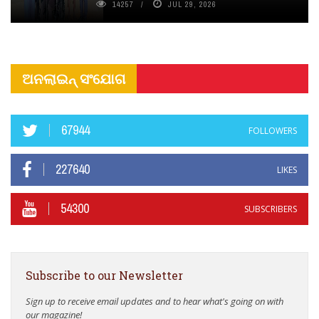
14257
JUL 29, 2026
ଅନଲାଇନ୍ ସଂଯୋଗ
67944
FOLLOWERS
227640
LIKES
54300
SUBSCRIBERS
Subscribe to our Newsletter
Sign up to receive email updates and to hear what's going on with
our magazine!