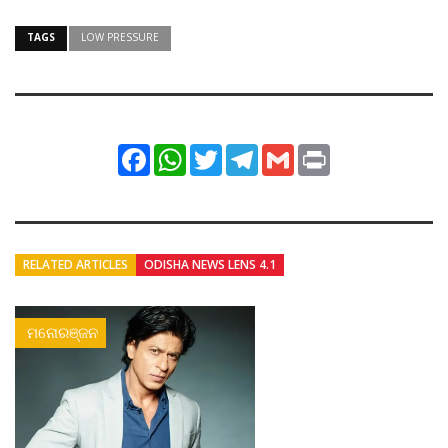
TAGS
LOW PRESSURE
Facebook
WhatsApp
Twitter
Telegram
Gmail
Print
RELATED ARTICLES
ODISHA NEWS LENS 4.1
ମନୋରଞ୍ଜନ