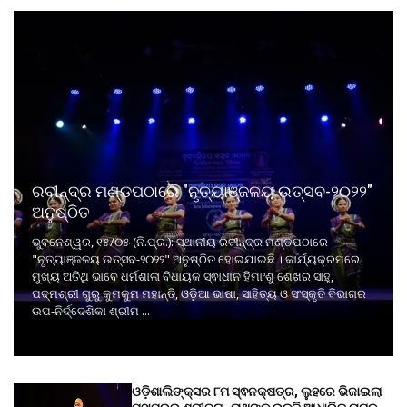
ରବୀନ୍ଦ୍ର ମଣ୍ଡପଠାରେ "ନୃତ୍ୟାଞ୍ଜଳୟ ଉତ୍ସବ-୨୦୨୨"
ଅନୁଷ୍ଠିତ
ଭୁବନେଶ୍ୱର, ୧୫/୦୫ (ନି.ପ୍ର.): ସ୍ଥାନୀୟ ରବୀନ୍ଦ୍ର ମଣ୍ଡପଠାରେ
"ନୃତ୍ୟାଞ୍ଜଳୟ ଉତ୍ସବ-୨୦୨୨" ଅନୁଷ୍ଠିତ ହୋଇଯାଇଛି । କାର୍ଯ୍ୟକ୍ରମରେ
ମୁଖ୍ୟ ଅତିଥି ଭାବେ ଧର୍ମଶାଳା ବିଧାୟକ ସ୍ଵାଧୀନ ହିମାଂଶୁ ଶେଖର ସାହୁ,
ପଦ୍ମଶ୍ରୀ ଗୁରୁ କୁମକୁମ ମହାନ୍ତି, ଓଡ଼ିଆ ଭାଷା, ସାହିତ୍ୟ ଓ ସଂସ୍କୃତି ବିଭାଗର
ଉପ-ନିର୍ଦ୍ଦେଶିକା ଶ୍ରୀମ ...
ଓଡ଼ିଶାଲିଙ୍କ୍ସର ୮ମ ସ୍ଵନକ୍ଷତ୍ର, ଲୁହରେ ଭିଜାଇଲା