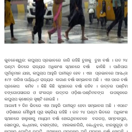
ଭୁବନେଶ୍ୱର: ଲଘୁଚାପ ପ୍ରଭାବରେ ଜାରି ରହିଛି ତୁହାକୁ ତୁହା ବର୍ଷା । ଗତ ୨୪
ଘଣ୍ଟା ଭିତରେ ରାଜ୍ୟର ଅଧିକାଂଶ ସ୍ଥାନରେ ବର୍ଷା ଢାଳିଛି । ପାଣିପାଗ
ପୂର୍ବାନୁମାନ ଯାହା, ଲଘୁଚାପ ଆହୁରି ଘନୀଭୂତ ହେବ । ଏହା ପ୍ରଭାବରେ ଆସନ୍ତା
୫/୬ ତାରିଖ ପର୍ଯ୍ୟନ୍ତ ରାଜ୍ୟର ଲଗାଣ ବର୍ଷା ସମ୍ଭାବନା ଅଛି । ଏହା ପରେ ବର୍ଷା
ପ୍ରକୋପ କମିବ । କିଛି କିଛି ସ୍ଥାନରେ ବର୍ଷା ରହିବ । ଉତ୍ତର ପଶ୍ଚିମ
ବଙ୍ଗୋପସାଗର ଓ ସଂଲଗ୍ନ ଉତ୍ତର ଓଡ଼ିଶା-ପଶ୍ଚିମବଙ୍ଗ ଉପକୂଳରେ
ଲଘୁଚାପ କ୍ଷେତ୍ର ସୃଷ୍ଟି ହୋଇଛି ।
ଆଗାମୀ ୨ ଦିନ ଭିତରେ ଏହା ଆହୁରି ଘନୀଭୂତ ହେବା ସମ୍ଭାବନା ଅଛି । ଏପଟେ
ଓଡ଼ିଶାରେ ମୌସୁମୀ ପୂରା ସକ୍ରିୟ ରହିଛି । ଗତ ୨୪ ଘଣ୍ଟା ଭିତରେ ଅଧିକାଂଶ
ସ୍ଥାନରେ ହାଲୁକାରୁ ମଧ୍ୟମ ବର୍ଷା ହୋଇଥିବାବେଳେ ବରଗଡ଼, ସମ୍ବଲପୁର,
ସୋନପୁର, କନ୍ଧମାଳ, ବଲାଙ୍ଗୀର, ମାଲକାନଗିରି, କେନ୍ଦୁଝର, ଝାରସୁଗୁଡ଼ା ଓ
କଟକର ଗୋଟିଏ ଦୁଇଟି ସ୍ଥାନରେ ପ୍ରବଳରୁ ଅତି ପ୍ରବଳ ବର୍ଷା ହୋଇଛି ।