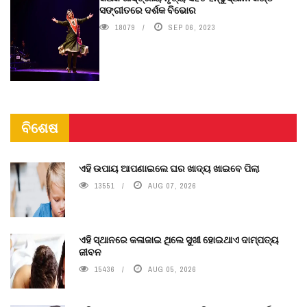
ସଙ୍ଗୀତରେ ଦର୍ଶକ ବିଭୋର
18079
SEP 06, 2023
ବିଶେଷ
ଏହି ଉପାୟ ଆପଣାଇଲେ ଘର ଖାଦ୍ୟ ଖାଇବେ ପିଲା
13551
AUG 07, 2026
ଏହି ସ୍ଥାନରେ କଳାଜାଇ ଥିଲେ ସୁଖୀ ହୋଇଥାଏ ଦାମ୍ପତ୍ୟ
ଜୀବନ
15436
AUG 05, 2026