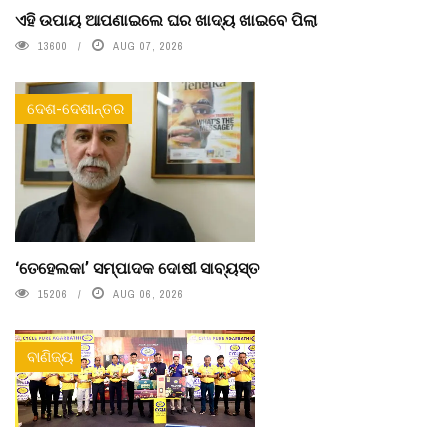
ଏହି ଉପାୟ ଆପଣାଇଲେ ଘର ଖାଦ୍ୟ ଖାଇବେ ପିଲା
13600
AUG 07, 2026
ଦେଶ-ଦେଶାନ୍ତର
‘ତେହେଲକା’ ସମ୍ପାଦକ ଦୋଷୀ ସାବ୍ୟସ୍ତ
15206
AUG 06, 2026
ବାଣିଜ୍ୟ