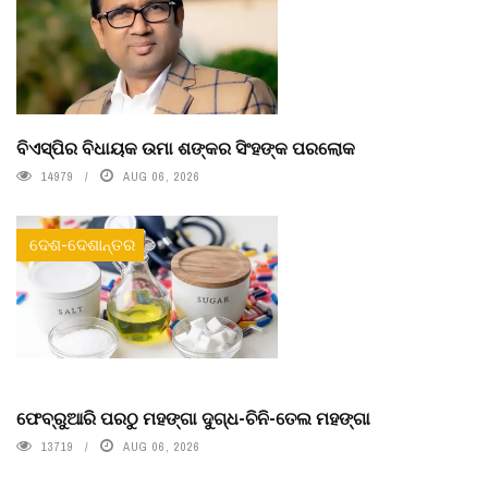
ବିଏସ୍‌ପିର ବିଧାୟକ ଉମା ଶଙ୍କର ସିଂହଙ୍କ ପରଲୋକ
14979
AUG 06, 2026
ଦେଶ-ଦେଶାନ୍ତର
ଫେବ୍ରୁଆରି ପରଠୁ ମହଙ୍ଗା ଦୁଗ୍ଧ-ଚିନି-ତେଲ ମହଙ୍ଗା
13719
AUG 06, 2026