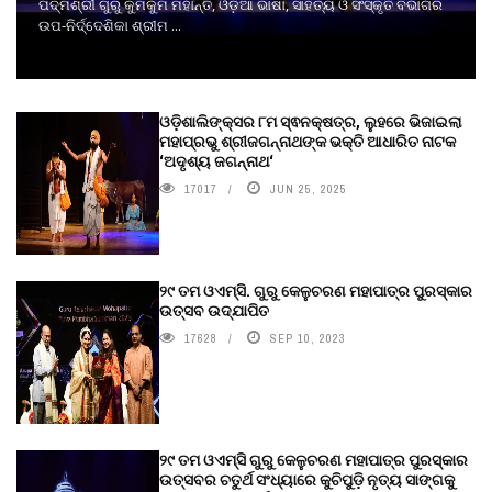
ପଦ୍ମଶ୍ରୀ ଗୁରୁ କୁମକୁମ ମହାନ୍ତି, ଓଡ଼ିଆ ଭାଷା, ସାହିତ୍ୟ ଓ ସଂସ୍କୃତି ବିଭାଗର
ଉପ-ନିର୍ଦ୍ଦେଶିକା ଶ୍ରୀମ ...
ଓଡ଼ିଶାଲିଙ୍କ୍ସର ୮ମ ସ୍ଵନକ୍ଷତ୍ର, ଲୁହରେ ଭିଜାଇଲା
ମହାପ୍ରଭୁ ଶ୍ରୀଜଗନ୍ନାଥଙ୍କ ଭକ୍ତି ଆଧାରିତ ନାଟକ
‘ଅଦୃଶ୍ୟ ଜଗନ୍ନାଥ‘
17017
JUN 25, 2025
୨୯ ତମ ଓଏମ୍‌ସି. ଗୁରୁ କେଳୁଚରଣ ମହାପାତ୍ର ପୁରସ୍କାର
ଉତ୍ସବ ଉଦ୍‍ଯାପିତ
17628
SEP 10, 2023
୨୯ ତମ ଓଏମ୍‌ସି ଗୁରୁ କେଳୁଚରଣ ମହାପାତ୍ର ପୁରସ୍କାର
ଉତ୍ସବର ଚତୁର୍ଥ ସଂଧ୍ୟାରେ କୁଚିପୁଡ଼ି ନୃତ୍ୟ ସାଙ୍ଗକୁ