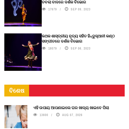
ତବଲା ବାଦରେ ଦର୍ଶକ ବିଭୋର
17679
SEP 09, 2023
କଥକ ଶାସ୍ତ୍ରୀୟ ନୃତ୍ୟ ସହିତ ହିନ୍ଦୁସ୍ଥାନୀ କଣ୍ଠ
ସଙ୍ଗୀତରେ ଦର୍ଶକ ବିଭୋର
18079
SEP 06, 2023
ବିଶେଷ
ଏହି ଉପାୟ ଆପଣାଇଲେ ଘର ଖାଦ୍ୟ ଖାଇବେ ପିଲା
13600
AUG 07, 2026