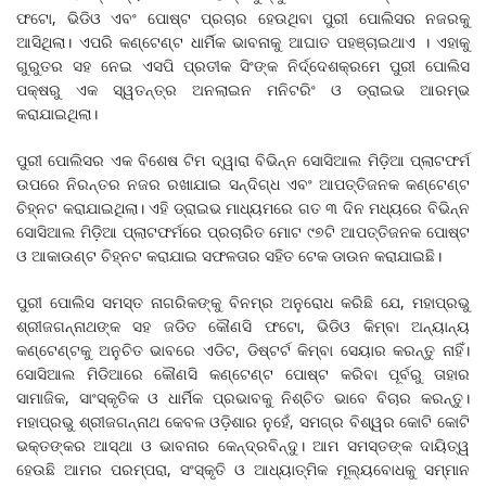
ଫଟୋ, ଭିଡିଓ ଏବଂ ପୋଷ୍ଟ ପ୍ରଚାର ହେଉଥିବା ପୁରୀ ପୋଲିସର ନଜରକୁ
ଆସିଥିଲା। ଏପରି କଣ୍ଟେଣ୍ଟ ଧାର୍ମିକ ଭାବନାକୁ ଆଘାତ ପହଞ୍ଚାଇଥାଏ । ଏହାକୁ
ଗୁରୁତର ସହ ନେଇ ଏସପି ପ୍ରତୀକ ସିଂଙ୍କ ନିର୍ଦ୍ଦେଶକ୍ରମେ ପୁରୀ ପୋଲିସ
ପକ୍ଷରୁ ଏକ ସ୍ୱତନ୍ତ୍ର ଅନଲାଇନ ମନିଟରିଂ ଓ ଡ୍ରାଇଭ ଆରମ୍ଭ
କରାଯାଇଥିଲା।
ପୁରୀ ପୋଲିସର ଏକ ବିଶେଷ ଟିମ ଦ୍ୱାରା ବିଭିନ୍ନ ସୋସିଆଲ ମିଡ଼ିଆ ପ୍ଲାଟଫର୍ମ
ଉପରେ ନିରନ୍ତର ନଜର ରଖାଯାଇ ସନ୍ଦିଗ୍ଧ ଏବଂ ଆପତ୍ତିଜନକ କଣ୍ଟେଣ୍ଟ
ଚିହ୍ନଟ କରାଯାଇଥିଲା। ଏହି ଡ୍ରାଇଭ ମାଧ୍ୟମରେ ଗତ ୩ ଦିନ ମଧ୍ୟରେ ବିଭିନ୍ନ
ସୋସିଆଲ ମିଡ଼ିଆ ପ୍ଲାଟଫର୍ମରେ ପ୍ରଚାରିତ ମୋଟ ୯୭ଟି ଆପତ୍ତିଜନକ ପୋଷ୍ଟ
ଓ ଆକାଉଣ୍ଟ ଚିହ୍ନଟ କରାଯାଇ ସଫଳତାର ସହିତ ଟେକ ଡାଉନ କରାଯାଇଛି।
ପୁରୀ ପୋଲିସ ସମସ୍ତ ନାଗରିକଙ୍କୁ ବିନମ୍ର ଅନୁରୋଧ କରିଛି ଯେ, ମହାପ୍ରଭୁ
ଶ୍ରୀଜଗନ୍ନାଥଙ୍କ ସହ ଜଡିତ କୌଣସି ଫଟୋ, ଭିଡିଓ କିମ୍ବା ଅନ୍ୟାନ୍ୟ
କଣ୍ଟେଣ୍ଟକୁ ଅନୁଚିତ ଭାବରେ ଏଡିଟ, ଡିଷ୍ଟର୍ଟ କିମ୍ବା ସେୟାର କରନ୍ତୁ ନାହିଁ।
ସୋସିଆଲ ମିଡିଆରେ କୌଣସି କଣ୍ଟେଣ୍ଟ ପୋଷ୍ଟ କରିବା ପୂର୍ବରୁ ତାହାର
ସାମାଜିକ, ସାଂସ୍କୃତିକ ଓ ଧାର୍ମିକ ପ୍ରଭାବକୁ ନିଶ୍ଚିତ ଭାବେ ବିଚାର କରନ୍ତୁ।
ମହାପ୍ରଭୁ ଶ୍ରୀଜଗନ୍ନାଥ କେବଳ ଓଡ଼ିଶାର ନୁହେଁ, ସମଗ୍ର ବିଶ୍ୱର କୋଟି କୋଟି
ଭକ୍ତଙ୍କର ଆସ୍ଥା ଓ ଭାବନାର କେନ୍ଦ୍ରବିନ୍ଦୁ। ଆମ ସମସ୍ତଙ୍କ ଦାୟିତ୍ୱ
ହେଉଛି ଆମର ପରମ୍ପରା, ସଂସ୍କୃତି ଓ ଆଧ୍ୟାତ୍ମିକ ମୂଲ୍ୟବୋଧକୁ ସମ୍ମାନ