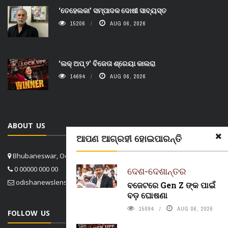
‘ତେହେଲକା’ ସମ୍ପାଦକ ଦୋଷୀ ସାବ୍ୟସ୍ତ
15206
AUG 06, 2026
‘ଲକ୍ ଅପ୍ ୨’ ବିଜେତା ଶ୍ରେୟା କାଲରା
14694
AUG 06, 2026
ABOUT US
ଆପଣ ଆଗ୍ରହୀ ହୋଇପାରନ୍ତି
Bhubaneswar, Odisha, India
0 00000 000 00
ଦେଶ-ଦେଶାନ୍ତର
odishanewslens@gmail.com
ବଜେଟରେ Gen Z ଙ୍କ ପାଇଁ
ବଡ଼ ଘୋଷଣା
15094
AUG 06, 2026
FOLLOW US