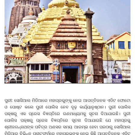
ପୁରୀ: ସୋସିଆଲ ମିଡିଆରେ ମହାପ୍ରଭୁଙ୍କୁ ନେଇ ଆପତ୍ତିଜନକ ଏଡିଟ ଫୋଟୋ
ଓ ପୋଷ୍ଟ କଲେ ପୁରୀ ପୋଲିସ ନେବ ଦୃଢ଼ କାର୍ଯ୍ୟାନୁଷ୍ଠାନ। ପୁରୀ ପୋଲିସ
ପକ୍ଷରୁ ଏକ ପ୍ରେସ ବିଜ୍ଞପ୍ତିରେ ଗଣମାଧ୍ୟମକୁ ସୂଚନା ଦିଆଯାଇଛି। ପୁରୀ
ପୋଲିସ ପକ୍ଷରୁ ପ୍ରେସ ବିଜ୍ଞପ୍ତିରେ ସୂଚନା ଦିଆଯାଇଛି ଯେ ମହାପ୍ରଭୁ
ଶ୍ରୀଜଗନ୍ନାଥଙ୍କ ପବିତ୍ର ଅଣସର ସମୟ ଆରମ୍ଭ ହେବା ପରଠାରୁ ସୋସିଆଲ
ମିଡିଆର ବିଭିନ୍ନ ପ୍ଲାଟଫର୍ମରେ ମହାପ୍ରଭୁଙ୍କୁ ନେଇ କିଛି ଆପତ୍ତିଜନକ ଏଡିଟ