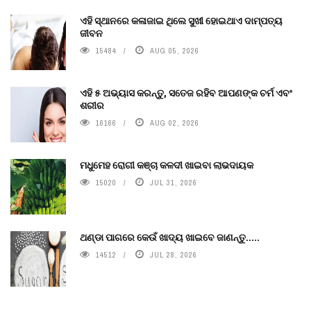
ଏହି ସ୍ଥାନରେ କଳାଜାଇ ଥିଲେ ସୁଖୀ ହୋଇଥାଏ ଦାମ୍ପତ୍ୟ
ଜୀବନ
15484
AUG 05, 2026
ଏହି ୫ ଅଭ୍ୟାସ କରନ୍ତୁ, ସତେଜ ରହିବ ଆପଣଙ୍କ ଚର୍ମ ଏବଂ
ଶରୀର
16166
AUG 02, 2026
ମଧୁମେହ ରୋଗୀ କଞ୍ଚା କଳଦୀ ଖାଇବା ଲାଭଦାୟକ
15020
JUL 31, 2026
ଥଣ୍ଡା ପାଗରେ କେଉଁ ଖାଦ୍ୟ ଖାଇବେ ଜାଣନ୍ତୁ.....
14512
JUL 28, 2026