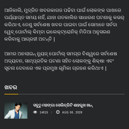
ଆଜିକାଲି, ମୁଦ୍ରିତ ଖବରକାଗଜ ପଢିବା ପାଇଁ ଲୋକଙ୍କ ପାଖରେ
ପର୍ଯ୍ୟାପ୍ତ ସମୟ ନାହିଁ, ଯାହା ଗତକାଲିର ସାଧାରଣ ଘଟଣାକୁ କଭର୍
କରିଥାଏ, ତେଣୁ ସର୍ବଶେଷ ଖବର ପାଇବା ପାଇଁ ସେମାନେ ସର୍ବଦା
ୱେବ୍ ପୋର୍ଟାଲ୍ କିମ୍ବା ଇଲେକ୍ଟ୍ରୋନିକ୍ ମିଡିଆ ଅନୁସରଣ
କରିବାକୁ ଆଗ୍ରହୀ ଅଟନ୍ତି |
ଆମର ଅନଲାଇନ୍ ନ୍ୟୁଜ୍ ପୋର୍ଟାଲ୍ ସମଗ୍ର ବିଶ୍ୱରେ ସର୍ବଶେଷ
ଅଦ୍ୟତନ, ସାମ୍ପ୍ରତିକ ଘଟଣା ସହିତ ଲୋକଙ୍କୁ ଶିକ୍ଷା ଏବଂ
ସୂଚନା ଦେବାରେ ଏକ ପ୍ରମୁଖ ଭୂମିକା ଗ୍ରହଣ କରିଥାଏ |
ଖବର
ସବୁଠୁ ମହଙ୍ଗା ସେଲିବ୍ରିଟି ଶାହରୁଖ ଖାନ୍
14815
AUG 06, 2026