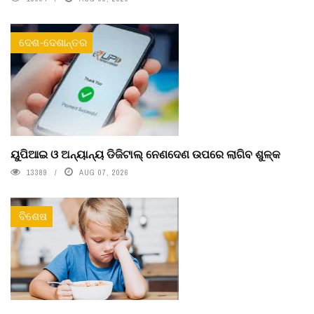
ଦେଶ-ଦେଶାନ୍ତର
ୟୁପିଆଇ ଓ ଅନ୍ୟାନ୍ୟ ଡିଜିଟାଲ୍ ନେଣଦେଣ ଉପରେ ଲାଗିବ ଶୁଳ୍କ
13389
AUG 07, 2026
ବିଶେଷ