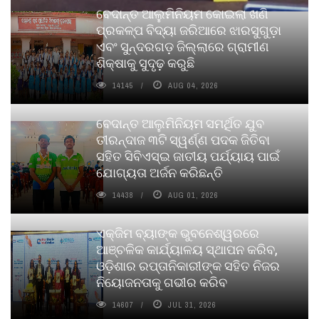
ବେଦାନ୍ତ ଆଲୁମିନିୟମ କୋଇଲା ଖଣି
ପ୍ରକଳ୍ପ ବିଦ୍ୟା ଜରିଆରେ ଝାରସୁଗୁଡ଼ା
ଏବଂ ସୁନ୍ଦରଗଡ଼ ଜିଲ୍ଲାରେ ଗ୍ରାମୀଣ
ଶିକ୍ଷାକୁ ସୁଦୃଢ଼ କରୁଛି
14145
AUG 04, 2026
ବେଦାନ୍ତ ଆଲୁମିନିୟମ ସମର୍ଥିତ ଯୁବ
ତୀରନ୍ଦାଜ ୩ଟି ସ୍ୱର୍ଣ୍ଣ ପଦକ ଜିତିବା
ସହିତ ସିବିଏସ୍ଇ ଜାତୀୟ ପର୍ଯ୍ୟାୟ ପାଇଁ
ଯୋଗ୍ୟତା ଅର୍ଜନ କରିଛନ୍ତି
14438
AUG 01, 2026
ଏକ୍ଜିମ ବ୍ୟାଙ୍କ ଭୁବନେଶ୍ୱରରେ
ଆଞ୍ଚଳିକ କାର୍ଯ୍ୟାଳୟ ସ୍ଥାପନ କରିବ,
ଓଡ଼ିଶାର ରପ୍ତାନିକାରୀଙ୍କ ସହିତ ନିଜର
ନିୟୋଜନତାକୁ ଗଭୀର କରିବ
14607
JUL 31, 2026