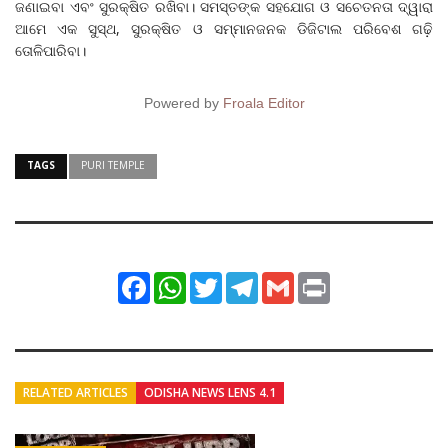
ଜଣାଇବା ଏବଂ ସୁରକ୍ଷିତ ରଖିବା। ସମସ୍ତଙ୍କ ସହଯୋଗ ଓ ସଚେତନତା ଦ୍ୱାରା
ଆମେ ଏକ ସୁସ୍ଥ, ସୁରକ୍ଷିତ ଓ ସମ୍ମାନଜନକ ଡିଜିଟାଲ ପରିବେଶ ଗଢ଼ି
ତୋଳିପାରିବା।
Powered by
Froala Editor
TAGS
PURI TEMPLE
Facebook
WhatsApp
Twitter
Telegram
Gmail
Print
RELATED ARTICLES
ODISHA NEWS LENS 4.1