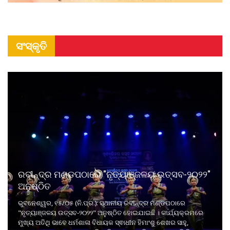
ସଂସ୍କୃତି
ରବୀନ୍ଦ୍ର ମଣ୍ଡପଠାରେ "ନୃତ୍ୟାଞ୍ଜଳୟ ଉତ୍ସବ-୨୦୨୨"
ଅନୁଷ୍ଠିତ
ଭୁବନେଶ୍ୱର, ୧୫/୦୫ (ନି.ପ୍ର.): ସ୍ଥାନୀୟ ରବୀନ୍ଦ୍ର ମଣ୍ଡପଠାରେ
"ନୃତ୍ୟାଞ୍ଜଳୟ ଉତ୍ସବ-୨୦୨୨" ଅନୁଷ୍ଠିତ ହୋଇଯାଇଛି । କାର୍ଯ୍ୟକ୍ରମରେ
ମୁଖ୍ୟ ଅତିଥି ଭାବେ ଧର୍ମଶାଳା ବିଧାୟକ ସ୍ଵାଧୀନ ହିମାଂଶୁ ଶେଖର ସାହୁ,