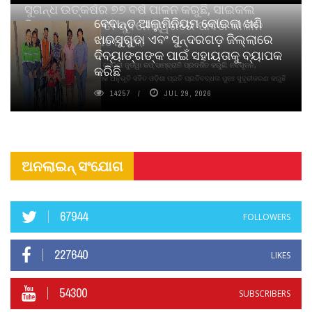
ସୁଗନ୍ଧ ଉତ୍କର୍ଷର ୭୭ ବର୍ଷ ପାଳନ କରୁଛି, ସାଇକଲ
ବେଦାନ୍ତ ଆଲୁମିନିୟମ କୋଇଲା ଖଣି
ପିୟୋର୍‌ ଅଗରବତୀ ଭୁବନେଶ୍ୱରରେ ପାର୍ବଣ କାଳୀନ
ଝାରସୁଗୁଡା ଏବଂ ସୁନ୍ଦରଗଡ଼ ଜିଲ୍ଲାରେ
ନବସୃଜନ ଉନ୍ମୋଚନ କଲା
ଦିବ୍ୟାଙ୍ଗଙ୍କ ପାଇଁ ସହାୟତାକୁ ବ୍ୟାପକ
ବାଉଁଶ ବିହୀନ କଠିନ ଧୂପ ଏବଂ ମେଦିନୀ ଜୁଡୱା କପ୍‌ ସାମ୍ବ୍ରାନି ପ୍ରଦର୍ଶିତ କରୁଛି; ନବସୃଜନ,
କରିଛି
ଦୀର୍ଘସ୍ଥାୟିତା ଏବଂ ଆଧ୍ୟାତ୍ମିକ ଅନୁଭୂତି ସହିତ ଓଡ଼ିଶା ପ୍ରତି ପ୍ରତିବଦ୍ଧତା ପୁନଃ ସୁଦୃଢୀକରଣ କରୁଛି
14257
JUL 29, 2026
ଅନଲାଇନ୍ ସଂଯୋଗ
67944
FOLLOWERS
227640
LIKES
54300
SUBSCRIBERS