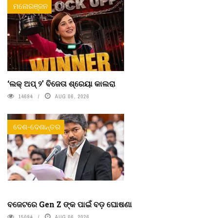
ମନୋରଞ୍ଜନ
‘ଲକ୍ ଅପ୍ ୨’ ବିଜେତା ଶ୍ରେୟା କାଲରା
14694
AUG 06, 2026
ଦେଶ-ଦେଶାନ୍ତର
ବଜେଟରେ Gen Z ଙ୍କ ପାଇଁ ବଡ଼ ଘୋଷଣା
15094
AUG 06, 2026