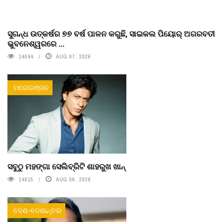
ସୁଗନ୍ଧ ଉତ୍କର୍ଷର ୭୭ ବର୍ଷ ପାଳନ କରୁଛି, ସାଇକଲ ପିୟୋର୍‌ ଅଗରବତୀ
ଭୁବନେଶ୍ୱରରେ ...
14044
AUG 07, 2026
ମନୋରଞ୍ଜନ
ସବୁଠୁ ମହଙ୍ଗା ସେଲିବ୍ରିଟି ଶାହରୁଖ ଖାନ୍
14815
AUG 06, 2026
ଦେଶ-ଦେଶାନ୍ତର